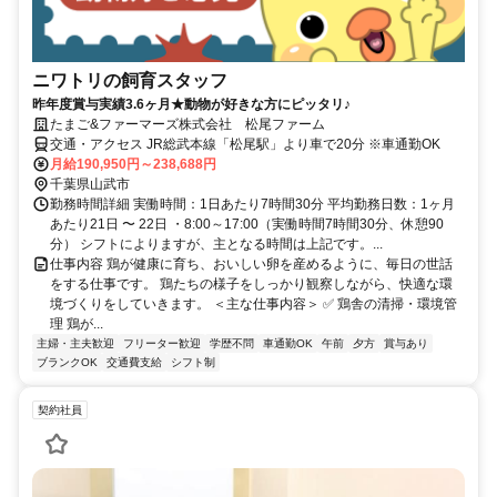
ニワトリの飼育スタッフ
昨年度賞与実績3.6ヶ月★動物が好きな方にピッタリ♪
たまご&ファーマーズ株式会社 松尾ファーム
交通・アクセス JR総武本線「松尾駅」より車で20分 ※車通勤OK
月給190,950円～238,688円
千葉県山武市
勤務時間詳細 実働時間：1日あたり7時間30分 平均勤務日数：1ヶ月
あたり21日 〜 22日 ・8:00～17:00（実働時間7時間30分、休憩90
分） シフトによりますが、主となる時間は上記です。...
仕事内容 鶏が健康に育ち、おいしい卵を産めるように、毎日の世話
をする仕事です。 鶏たちの様子をしっかり観察しながら、快適な環
境づくりをしていきます。 ＜主な仕事内容＞ ✅ 鶏舎の清掃・環境管
理 鶏が...
主婦・主夫歓迎
フリーター歓迎
学歴不問
車通勤OK
午前
夕方
賞与あり
ブランクOK
交通費支給
シフト制
契約社員