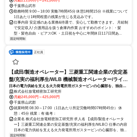
月給213,000円～241,000円
可 ※公共交通機関による通勤はできません。
千葉県山武市
勤務時間 9:00～18:00 実働7時間45分 休憩1時間15分 ※残業について
1日あたり1時間程度の残業が生じる見込みです。
仕事内容 安定感のある業務&待遇で、安心して勤務できます。 月給制
で安定収入! 介護用品を扱う倉庫内作業 おすすめのポイント: ・髪
型・髪色自由 ・ピアスOK ・土日祝を中心に年間休日117日間あ...
固定時間制
正社員
【成田/製造オペレーター】三菱重工関連企業の安定基
盤/充実の福利厚生/WLB 機械製造オペレーター/ライン
日本の電力供給を支える火力発電所用ガスタービンの心臓部を、独自の
マネージャー
精密加工技術で製造することがミッションです。【詳細】■機械オペレ
株式会社放電精密加工研究所
ータ業務（取り扱い設備：放電加工機・ワイヤーカット加工機・マシニ
月給245,000円～425,000円
ングセ
千葉県山武郡
就業時間 08:30～17:00（1日あたり所定労働時間07時間45分） 休
憩：45分 残業：有 備考：
企業名 株式会社放電精密加工研究所 求人名 【成田/製造オペレータ
ー】三菱重工関連企業の安定基盤/充実の福利厚生/WLB◎ 仕事の内容
日本の電力供給を支える火力発電所用ガスタービンの心臓部を、独...
固定時間制