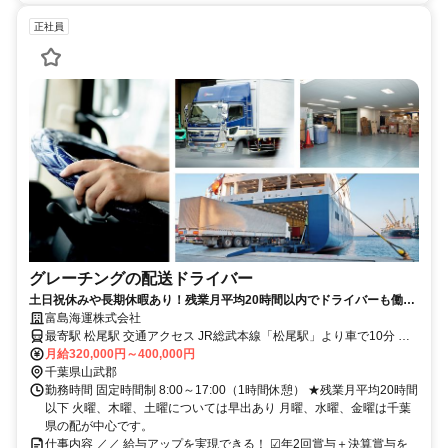
正社員
グレーチングの配送ドライバー
土日祝休みや長期休暇あり！残業月平均20時間以内でドライバーも働き
やすい時代へ！7つの手当あり！
富島海運株式会社
最寄駅 松尾駅 交通アクセス JR総武本線「松尾駅」より車で10分 ※
上記は事業所へのアクセス情報です。 ★車通勤OK（駐車場完備） 【
月給320,000円～400,000円
千葉県山武郡
実際の配送先 】 千葉県内を中心に、関東近郊（隣接都道府県）
勤務時間 固定時間制 8:00～17:00（1時間休憩） ★残業月平均20時間
以下 火曜、木曜、土曜については早出あり 月曜、水曜、金曜は千葉
県の配が中心です。
仕事内容 ／／ 給与アップを実現できる！ ☑年2回賞与＋決算賞与を