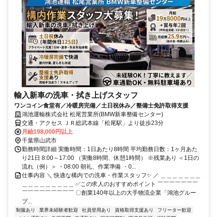
輸入新車の洗車・拭き上げスタッフ
ワンコイン食堂有／冷暖房完備／土日祝休み／整備士免許取得支援
鴻池運輸株式会社 松尾営業所(BMW新車整備センター)
交通・アクセス ＪＲ総武本線「松尾駅」より徒歩23分
月給198,000円以上
千葉県山武市
勤務時間詳細 実働時間：1日あたり8時間 平均勤務日数：1ヶ月あた
り21日 8:00～17:00 （実働8時間、休憩1時間） ※残業あり ＜1日の
流れ（例）＞ ・08:00 朝礼、作業準備 ・0...
仕事内容 ＼ 快適な構内での洗車・作業スタッフ✨ ／ ＿＿＿＿＿＿＿
＿＿＿＿＿＿＿＿＿ ✅この求人のおすすめポイント ￣￣￣￣￣￣￣
￣￣￣￣￣￣￣￣￣ 〇創業140年以上の大手物流企業「鴻池グルー
プ...
制服あり
業界未経験者歓迎
社員登用あり
資格取得支援あり
フリーター歓迎