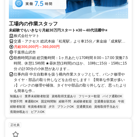
工場内の作業スタッフ
未経験でもいきなり月給30万円スタート⭐30～40代活躍中⭐
株式会社ヤマト
交通・アクセス 総武本線「松尾駅」より車15分／東金線「成東駅」
より車18分
月給300,000円～360,000円
千葉県山武市
勤務時間詳細 総労働時間：1ヶ月あたり170時間 8:00～17:00 実働7.5
時間、休憩1.5時間 ★昼休憩(1時間)のほか、 10時に15分・15時に15
分 の計30分の小休憩があります...
仕事内容 中古自動車を扱う構内作業スタッフとして、パンク修理や
タイヤ・部品の取り外しなどをお任せします！ 【簡単な作業が多い
♪】 パンクの修理や補強、タイヤや部品の取り外しなど、思ったより
も簡単な作...
制服あり
業界未経験者歓迎
資格取得支援あり
フリーター歓迎
バイク通勤OK
学歴不問
車通勤OK
固定時間制
経験不問
未経験者歓迎
交通費全額支給
午前
経験者歓迎
有資格者歓迎
夕方
ブランクOK
交通費支給
資格取得手当あり
長期休暇あり
ピアスOK
正社員