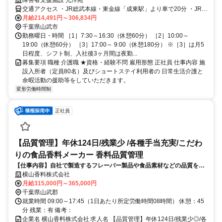
交通アクセス ・JR総武本線・東金線「成東駅」より車で20分 ・JR成
東駅からフラワーバス「小松バス停」下車5分
月給214,491円～306,834円
千葉県山武市
勤務曜日・時間 ［1］7:30～16:30（休憩60分） ［2］10:00～
19:00（休憩60分） ［3］17:00～ 9:00（休憩180分） ※［3］は月5
日程度、シフト制、入社後3ヶ月間は夜勤...
募集要項 職種 介護職 ★資格・経験不問 雇用形態 正社員 仕事内容 施
設入所者（定員80名）及びショートステイ利用者の 日常生活介護と
余暇活動の援助等をしていただきます。
変形労働時間制
正社員
【品質管理】年休124日/残業少 /各種手当充実/こだわ
りの食品香料メーカー 香料品質管理
【仕事内容】自社で製造するフレーバー製品や食品素材などの品質を守
り、安全な製品を世に送り出す「品質管理」業務をお任せします。 製造
横山香料株式会社
現場と密に連携しながら以下の業務を行っていただきます。
月給315,000円～365,000円
千葉県山武郡
就業時間 09:00～17:45（1日あたり所定労働時間08時間） 休憩：45
分 残業：有 備考：
企業名 横山香料株式会社 求人名 【品質管理】年休124日/残業少◎/各