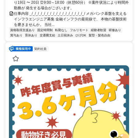
り19日 〜 20日 ⏰9:00～18:00（休憩60分） ※案件状況により時間外
勤務が 発生する場合がございます。
仕事内容 _/_/_/_/_/_/_/_/_/_/_/_/_/_/_/_/_/_/ メガバンク基盤を支える
インフラエンジニア募集 金融インフラの最前線で、 本物の基盤技術
を磨きませんか。 当社...
資格取得支援あり
固定時間制
転勤なし
フルリモート
経験者歓迎
研修あり
賞与あり
育休あり
交通費支給
土日祝休み
ひげOK
髪型・髪色自由
契約社員