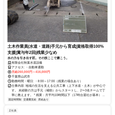
土木作業員(水道・道路)手元から育成|資格取得100%
支援|賞与年2回|残業少なめ
水の力を引き出す匠。その技ここで磨こう。
有限会社秋葉水道設備
アクセス: ・自動車通勤
月給260,000円～416,000円
千葉県山武市
勤務時間・曜日: ・8:00～17:00（残業の場合あり）
仕事内容: 地域の生活を支える公共工事（上下水道・土木）が中心で
す。 未経験の方は手元（補助）からスタートし、2〜3名チームで丁
寧に教えます。 * 残業：月平均10時間以下（17時台退社が基本） ...
固定時間制
交通費支給
昇給あり
正社員