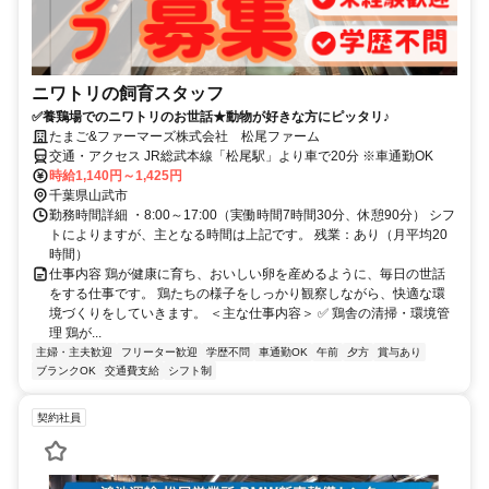
ニワトリの飼育スタッフ
✅養鶏場でのニワトリのお世話★動物が好きな方にピッタリ♪
たまご&ファーマーズ株式会社 松尾ファーム
交通・アクセス JR総武本線「松尾駅」より車で20分 ※車通勤OK
時給1,140円～1,425円
千葉県山武市
勤務時間詳細 ・8:00～17:00（実働時間7時間30分、休憩90分） シフ
トによりますが、主となる時間は上記です。 残業：あり（月平均20
時間）
仕事内容 鶏が健康に育ち、おいしい卵を産めるように、毎日の世話
をする仕事です。 鶏たちの様子をしっかり観察しながら、快適な環
境づくりをしていきます。 ＜主な仕事内容＞ ✅ 鶏舎の清掃・環境管
理 鶏が...
主婦・主夫歓迎
フリーター歓迎
学歴不問
車通勤OK
午前
夕方
賞与あり
ブランクOK
交通費支給
シフト制
契約社員