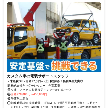
カスタム車の電装サポートスタッフ
＜未経験OK＞月給27万円～×土日祝休み！福利厚生充実◎
株式会社ヤマグチレッカー 千葉工場
交通・アクセス 松尾横芝インターから車で2分
月給270,000円～450,000円
千葉県山武市
勤務時間詳細 実働時間：1日あたり8時間 平均勤務日数：1ヶ月あた
り19日 〜 22日 ■8:30~17:30（休憩1時間） ＜残業＞月20時間以内 繁