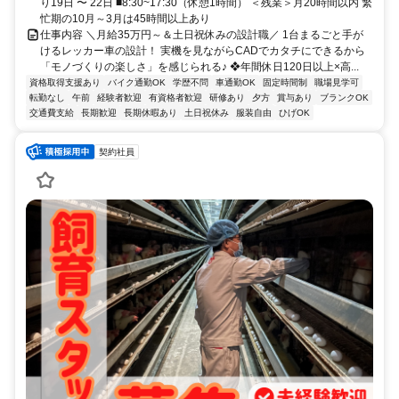
り19日 〜 22日 ■8:30~17:30（休憩1時間） ＜残業＞月20時間以内 繁
忙期の10月～3月は45時間以上あり
仕事内容 ＼月給35万円～＆土日祝休みの設計職／ 1台まるごと手が
けるレッカー車の設計！ 実機を見ながらCADでカタチにできるから
「モノづくりの楽しさ」を感じられる♪ ❖年間休日120日以上×高...
資格取得支援あり
バイク通勤OK
学歴不問
車通勤OK
固定時間制
職場見学可
転勤なし
午前
経験者歓迎
有資格者歓迎
研修あり
夕方
賞与あり
ブランクOK
交通費支給
長期歓迎
長期休暇あり
土日祝休み
服装自由
ひげOK
契約社員