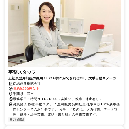
事務スタッフ
正社員登用前提の採用！Excel操作ができればOK。大手自動車メーカー
の事務ワーク。基本土日祝休み。
南総通運株式会社
日給9,200円以上
千葉県山武市
勤務曜日・時間 9:00～18:00（実働8h、残業・休出有り）
募集要項 職種 事務スタッフ 雇用形態 契約社員 仕事内容 BMW新車整
備センターでのお仕事です。 お任せするのは、入力作業、データ管
理、総務・経理業務、電話・来客対応の事務業務です。
固定時間制