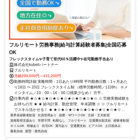
フルリモート労務事務|給与計算経験者募集|全国応募
OK
フレックスタイム✨子育て世代60％活躍中✨在宅勤務手当あり
株式会社kubellパートナー
フルリモート
月給208,000円～431,200円
勤務時間詳細 実働時間：1日あたり8時間 平均勤務日数：1ヶ月あた
り18日 〜 20日 フレックスタイム制 （標準労働時間／1日8h） ※メ
インタイム／10：00～16：00 ◎残業少なめ！ 月平...
仕事内容 ★☆★☆★☆★☆★☆★☆★☆★☆★☆ ☆ 労務実務経験を
お持ちの方 ★ ★ 給与計算、勤怠管理、年末調整 ☆ ☆ フルリモート
でスキル活かせる！ ★ ★☆★☆★☆★☆★☆★☆★☆★☆★☆ ...
業界未経験者歓迎
社員登用あり
副業・WワークOK
主婦・主夫歓迎
資格取得支援あり
学歴不問
転勤なし
フルリモート
交通費全額支給
経験者歓迎
ネイルOK
研修あり
在宅OK
賞与あり
交通費支給
ピアスOK
土日祝休み
服装自由
髪型・髪色自由