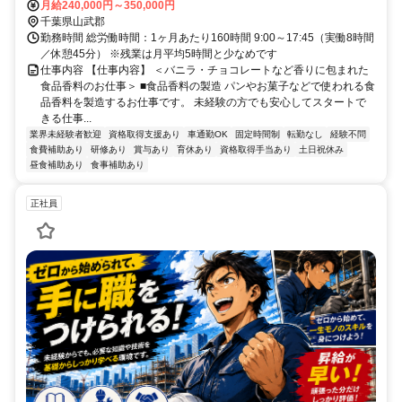
月給240,000円～350,000円
千葉県山武郡
勤務時間 総労働時間：1ヶ月あたり160時間 9:00～17:45（実働8時間
／休憩45分） ※残業は月平均5時間と少なめです
仕事内容 【仕事内容】 ＜バニラ・チョコレートなど香りに包まれた
食品香料のお仕事＞ ■食品香料の製造 パンやお菓子などで使われる食
品香料を製造するお仕事です。 未経験の方でも安心してスタートで
きる仕事...
業界未経験者歓迎
資格取得支援あり
車通勤OK
固定時間制
転勤なし
経験不問
食費補助あり
研修あり
賞与あり
育休あり
資格取得手当あり
土日祝休み
昼食補助あり
食事補助あり
正社員