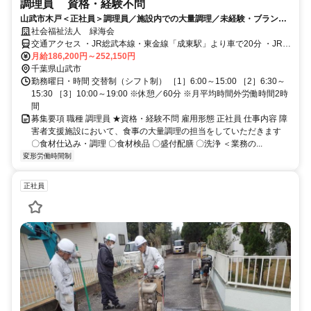
調理員 資格・経験不問
山武市木戸＜正社員＞調理員／施設内での大量調理／未経験・ブランク
OK／充実の待遇面
社会福祉法人 緑海会
交通アクセス ・JR総武本線・東金線「成東駅」より車で20分 ・JR成
東駅からフラワーバス「小松バス停」下車5分
月給186,200円～252,150円
千葉県山武市
勤務曜日・時間 交替制（シフト制） ［1］6:00～15:00 ［2］6:30～
15:30 ［3］10:00～19:00 ※休憩／60分 ※月平均時間外労働時間2時
間
募集要項 職種 調理員 ★資格・経験不問 雇用形態 正社員 仕事内容 障
害者支援施設において、食事の大量調理の担当をしていただきます
〇食材仕込み・調理 〇食材検品 〇盛付配膳 〇洗浄 ＜業務の...
変形労働時間制
正社員