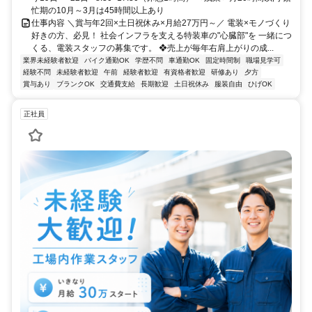
忙期の10月～3月は45時間以上あり
仕事内容 ＼賞与年2回×土日祝休み×月給27万円～／ 電装×モノづくり
好きの方、必見！ 社会インフラを支える特装車の"心臓部"を 一緒につ
くる、電装スタッフの募集です。 ❖売上が毎年右肩上がりの成...
業界未経験者歓迎
バイク通勤OK
学歴不問
車通勤OK
固定時間制
職場見学可
経験不問
未経験者歓迎
午前
経験者歓迎
有資格者歓迎
研修あり
夕方
賞与あり
ブランクOK
交通費支給
長期歓迎
土日祝休み
服装自由
ひげOK
正社員