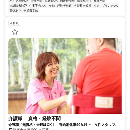
バイク通勤OK
学歴不問
車通勤OK
固定時間制
職場見学可
経験不問
未経験者歓迎
住宅手当あり
午前
経験者歓迎
有資格者歓迎
夕方
ブランクOK
育休あり
交通費支給
正社員
介護職 資格・経験不問
介護職／無資格・未経験OK！ 有給消化率90％以上 女性スタッフ活
躍中◎ 賞与は年4ヶ月分を支給！
障害者支援施設 光洋苑