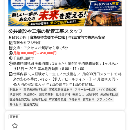
公共施設や工場の配管工事スタッフ
月給30万円｜資格取得支援で手に職｜年2回賞与で将来も安定
有限会社フジ設備
交通・アクセス 松尾駅から車で5分
月給300,000円～450,000円
千葉県山武市
勤務時間詳細 実働時間：1日あたり8時間 平均勤務日数：1ヶ月あた
り18日 〜 20日 基本勤務時間：8:00～17：00
仕事内容 ＼未経験から一生モノの技術を ／ 月給30万円スタートで 将
来の安心を手にいれる - 【求人アピールポイント】 ✅ 月給30万円〜
45万円の安定収入 ✅ 年2回の賞与と年1回の昇給制...
制服あり
業界未経験者歓迎
資格取得支援あり
フリーター歓迎
バイク通勤OK
学歴不問
車通勤OK
固定時間制
職場見学可
転勤なし
経験不問
未経験者歓迎
交通費全額支給
経験者歓迎
有資格者歓迎
研修あり
賞与あり
ブランクOK
育休あり
交通費支給
正社員