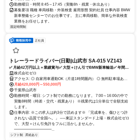
勤務曜日・時間 8:45～17:45（実働8h・残業・休出あり）
募集要項 職種 車両移動・外装検査 雇用形態 契約社員 仕事内容 BMW
新車整備センターでのお仕事です。 主に車両移動、簡単な外装検査
業務をお任せします。
固定時間制
正社員
トレーラードライバー(日勤)山武市 SA-015 VZ143
✅️ 月給42万円以上＋業績賞与✅️ 大型＋けん引でBMW新車輸送✅️ 年間休
日115日✅️ けん引必須・社宅あり
株式会社ゼロ
アクセス: ◎ 自家用車通勤OK（片道1時間圏内） ◎ 無料駐車場あり
【受動喫煙防止措置】 屋内禁煙（詳細は面接時にご確認ください）
月給420,000円～550,000円
千葉県山武市
勤務時間・曜日: シフト制での勤務になります。 7:00～16:00の中で
実働8時間（時差・交代・残業あり） ※残業代は1分単位で全額支給
します。
仕事内容: ※この求人は約3分で読めます※ 「完成車を、傷ひとつ許
されない品質で全国へ。」 ──東証スタンダード上場・株式会社ゼロ
で、大型＋けん引免許をフルに活かしませんか。
━━━━━━━━━━...
シフト制
昇給あり