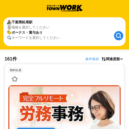
千葉県
松尾駅
職種を選択してください
ボーナス・賞与あり
キーワードを選択してください
161件
条件保存
関連度順
契約社員