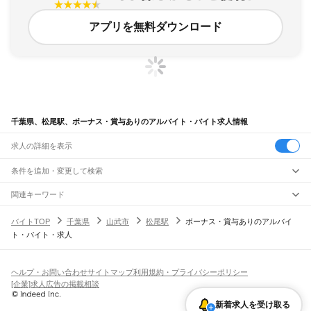
アプリを無料ダウンロード
千葉県、松尾駅、ボーナス・賞与ありのアルバイト・バイト求人情報
求人の詳細を表示
条件を追加・変更して検索
市区町村を追加・変更
関連キーワード
完全在宅ワーク 全国
シール貼り 在宅
現在地周辺
ガチャガチャ
犬カフェ
千葉県
駅を追加・変更
バイトTOP
千葉県
山武市
松尾駅
ボーナス・賞与ありのアルバイ
千葉県
すべて
ト・バイト・求人
千葉市
すべて
職種を追加・変更
JR武蔵野線
中央区
花見川区
稲毛区
若葉区
緑区
美浜区
南流山駅
新松戸駅
新八柱駅
東松戸駅
市川大野駅
船橋法典駅
西船橋駅
飲食・フードサービス
銚子市
市川市
船橋市
館山市
木更津市
松戸市
野田市
茂原市
成田市
佐倉市
東金市
特徴を追加・変更
飲食・フードサービス
すべて
ヘルプ・お問い合わせ
サイトマップ
利用規約・プライバシーポリシー
JR中央・総武線
旭市
習志野市
柏市
勝浦市
市原市
流山市
八千代市
我孫子市
鴨川市
鎌ケ谷市
ホールスタッフ
キッチンスタッフ
皿洗い・洗い場
精肉・鮮魚加工
給食調理
人気
[企業]求人広告の掲載相談
市川駅
本八幡駅
下総中山駅
西船橋駅
船橋駅
東船橋駅
津田沼駅
幕張本郷駅
幕張駅
君津市
富津市
浦安市
四街道市
袖ケ浦市
八街市
印西市
白井市
富里市
南房総市
雇用形態を追加・変更
パン屋（ベーカリー）
フードカウンター販売員
バー（BAR）・バーテンダー
日払いOK
高校生歓迎
学生歓迎
深夜の仕事
髪型・髪色自由
ひげOK
ネイルOK
新検見川駅
稲毛駅
西千葉駅
千葉駅
匝瑳市
香取市
山武市
いすみ市
大網白里市
印旛郡
香取郡
山武郡
長生郡
夷隅郡
新着求人を受け取る
飲食店補助（開店・閉店準備）
飲食店（店長・マネージャー）
ピアスOK
アルバイト・パート
履歴書不要
オープニングスタッフ
留学生・外国人活躍中