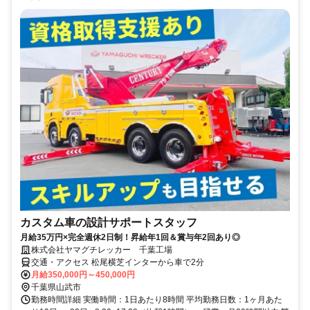
カスタム車の設計サポートスタッフ
月給35万円×完全週休2日制！昇給年1回＆賞与年2回あり◎
株式会社ヤマグチレッカー 千葉工場
交通・アクセス 松尾横芝インターから車で2分
月給350,000円～450,000円
千葉県山武市
勤務時間詳細 実働時間：1日あたり8時間 平均勤務日数：1ヶ月あた