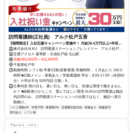
訪問看護師(正社員) アルク松戸五香
【期間限定】入社応援キャンペーン実施中！ 月給38.4万円以上×年収
510万円以上！オンコールなしで、この待遇！＜松戸市＞
株式会社ALKU 訪問看護ステーションフレンドリー アルク松戸五
香
交通アクセス 最寄駅：京成松戸線 元山駅
月給382,000円～422,000円
千葉県松戸市
勤務時間 シフト制 早番/日勤/遅番/夜勤 実働時間： １月あたり 160.0
時間 ■日勤メイン・夜勤あり／常勤看護師 早出：8:00-17:00（休憩60
分）※早出手当 500円/回 日勤：9...
仕事内容 雨の日も、暑い日も、寒い日も、快適な環境で働きません
か？ ■経験者だからこそ、選んでほしい環境 ALKUの訪問看護は施設
内訪問のみ。 訪問看護ステーションへの出勤ではなく、施設へ直行
勤務の...
バイク通勤OK
学歴不問
車通勤OK
交通費全額支給
研修あり
制服貸与
賞与あり
シフト制
アルバイト・パート