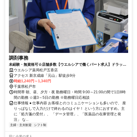
調剤事務
未経験・無資格可☆店舗多数【ウエルシアで働くパート求人】ドラッグ
ストアの調剤事務
ウエルシア薬局松戸五香店
アクセス 新京成線「元山」駅徒歩9分
時給1,240円～1,340円
千葉県松戸市
時間帯 朝、昼、夕方・夜 勤務曜日・時間 9:00～21:00の間で1日8時
間の勤務 ☆週3～5日の勤務 ※勤務曜日応相談
仕事情報 ● 仕事内容 お客様とのコミュニケーションも多いので、 座
りっぱなしで入力だけで終わるのはイヤ！ という方におすすめ。主
に「処方箋の受付」、 「データ管理」、「医薬品の在庫管理と発
注」 な...
主婦・主夫歓迎
シフト制
同じ企業の求人