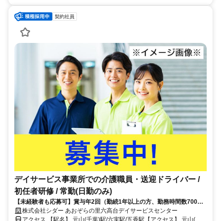
契約社員
デイサービス事業所での介護職員・送迎ドライバー /
初任者研修 / 常勤(日勤のみ)
【未経験者も応募可】賞与年2回（勤続1年以上の方、勤務時間数700時
間以上の方）！日勤のみ募集！
株式会社シダー あおぞらの里六高台デイサービスセンター
アクセス 【駅名】 元山(千葉)駅/六実駅/五香駅【アクセス】 元山(千