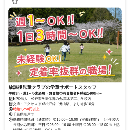
放課後児童クラブの学童サポートスタッフ
午後3h・週1～✨未経験・無資格◎有資格者▶時給1400円～
NPO法人 松戸市学童保育の会/高木第二小学校内
交通・アクセス 京成松戸線「元山駅」より徒歩10分
時給1,250円以上
千葉県松戸市
勤務時間詳細 《通常時》 ⏰15:00～18:00（実働3時間） 《小学校の
長期休み期間》 平日 ⏰08:00～19:00 土曜日 ⏰08:00～18:00 ※上記