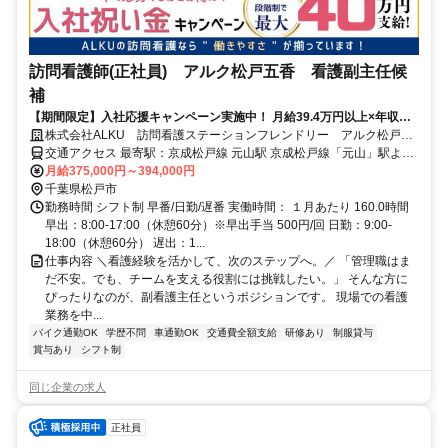
訪問看護師(正社員) アルク松戸五香 看護副主任候
補
【期間限定】入社応援キャンペーン実施中！ 月給39.4万円以上×年収
520万円以上！看護副主任候補を積極採用！＜松戸市＞
株式会社ALKU 訪問看護ステーションフレンドリー アルク松戸五
香
交通アクセス 最寄駅：京成松戸線 元山駅 京成松戸線「元山」駅より
徒歩12分
月給375,000円～394,000円
千葉県松戸市
勤務時間 シフト制 早番/日勤/遅番 実働時間： １月あたり 160.0時間
早出：8:00-17:00（休憩60分）※早出手当 500円/回 日勤：9:00-
18:00（休憩60分） 遅出：1...
仕事内容 ＼看護経験を活かして、次のステップへ。／ 「管理職はま
だ不安。でも、チームを支える役割には挑戦したい。」 そんな方に
ぴったりなのが、副看護主任というポジションです。 現場での看護
業務を中...
バイク通勤OK
学歴不問
車通勤OK
交通費全額支給
研修あり
制服貸与
賞与あり
シフト制
同じ企業の求人
正社員