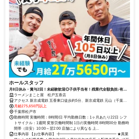
ホールスタッフ
月8日休み・賞与2回！未経験歓迎◎子供手当有！残業代全額負担♪有給
100％取得
ラーメンまこと屋 松戸五香店
アクセス 新京成電鉄 五香東口徒歩約5分、新京成電鉄 元山（千葉
県）東口徒歩約13分、新京成電鉄 常盤平南口徒歩約28分
月給275,650円以上
千葉県松戸市
勤務時間 実働時間：8時間/日 平均勤務日数：1ヶ月あたり22日 シフ
トサイクル：1週間 変形労働時間制 1日の実働時間 8時間00分 勤務時
間帯（目安）10:00～翌2:00 店舗により異なる 上...
仕事内容 【お仕事内容】 ╋━━━━━━━━━━━━━━━ ★異業