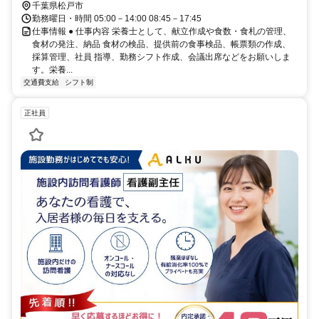
千葉県松戸市
勤務曜日・時間 05:00－14:00 08:45－17:45
仕事情報 ● 仕事内容 栄養士として、献立作成や食数・食札の管理、
食材の発注、納品 食材の検品、提供前の食事検品、帳票類の作成、
採算管理、社員 指導、勤務シフト作成、会議出席などをお願いしま
す。栄養...
交通費支給
シフト制
正社員