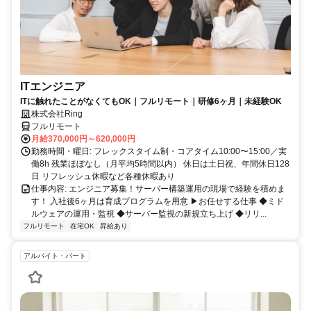
ITエンジニア
ITに触れたことがなくてもOK｜フルリモート｜研修6ヶ月｜未経験OK
株式会社Ring
フルリモート
月給370,000円～620,000円
勤務時間・曜日: フレックスタイム制・コアタイム10:00〜15:00／実
働8h 残業ほぼなし（月平均5時間以内） 休日は土日祝、年間休日128
日 リフレッシュ休暇など各種休暇あり
仕事内容: エンジニア募集！サーバー構築運用の現場で経験を積めま
す！ 入社後6ヶ月は育成プログラムを用意 ▶お任せする仕事 ◆ミド
ルウェアの運用・監視 ◆サーバー監視の新規立ち上げ ◆リリ...
フルリモート
在宅OK
昇給あり
アルバイト・パート