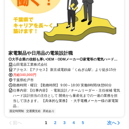
家電製品や日用品の電装設計職
◎大手企業の信頼も厚いOEM・ODMメーカー◎家電等の電気ハード設
計・マネジメント経験を活かしてステップアップ◎完全週休2日(土日祝)/
山田電器工業株式会社
年間休日121日♪
アクセス: 【アクセス】 新京成電鉄線「くぬぎ山駅」より徒歩15分
月給340,000円
千葉県松戸市
勤務時間・曜日: 【勤務時間】 9:00～18:00 実働8時間/休憩60分
仕事内容: 【仕事内容】 ・電装設計／チームリーダー・主任候補 電気
ハード設計担当の主任として 開発から量産化までの一連の業務を担
当して頂きます。 【具体的な業務】 ・大手電機メーカー様の家電製
品...
固定時間制
交通費支給
昇給あり
前へ
次へ
1
2
3
4
5