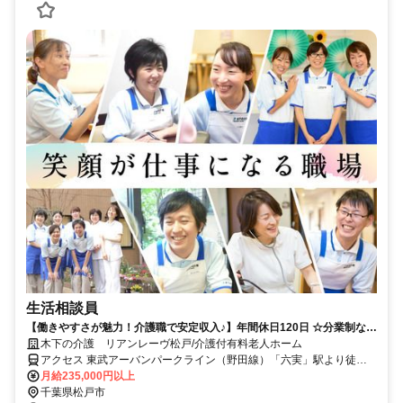
生活相談員
【働きやすさが魅力！介護職で安定収入♪】年間休日120日 ☆分業制なの
で相談援助業務に専念！
木下の介護 リアンレーヴ松戸/介護付有料老人ホーム
アクセス 東武アーバンパークライン（野田線）「六実」駅より徒歩
15分 ※転勤なし
月給235,000円以上
千葉県松戸市