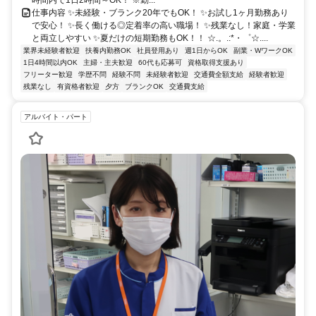
時間内で1日2時間～OK！ ※勤...
仕事内容 ✨未経験・ブランク20年でもOK！ ✨お試し1ヶ月勤務あり
で安心！ ✨長く働ける◎定着率の高い職場！ ✨残業なし！家庭・学業
と両立しやすい ✨夏だけの短期勤務もOK！！ ☆.。.:*・゜☆....
業界未経験者歓迎
扶養内勤務OK
社員登用あり
週1日からOK
副業・WワークOK
1日4時間以内OK
主婦・主夫歓迎
60代も応募可
資格取得支援あり
フリーター歓迎
学歴不問
経験不問
未経験者歓迎
交通費全額支給
経験者歓迎
残業なし
有資格者歓迎
夕方
ブランクOK
交通費支給
アルバイト・パート