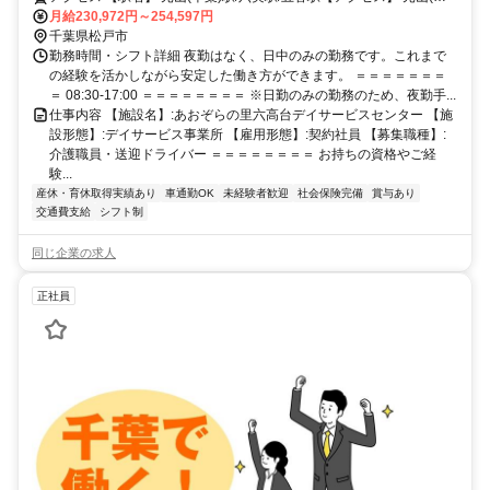
葉)駅から徒歩16分
月給230,972円～254,597円
千葉県松戸市
勤務時間・シフト詳細 夜勤はなく、日中のみの勤務です。これまで
の経験を活かしながら安定した働き方ができます。 ＝＝＝＝＝＝＝
＝ 08:30-17:00 ＝＝＝＝＝＝＝＝ ※日勤のみの勤務のため、夜勤手...
仕事内容 【施設名】:あおぞらの里六高台デイサービスセンター 【施
設形態】:デイサービス事業所 【雇用形態】:契約社員 【募集職種】:
介護職員・送迎ドライバー ＝＝＝＝＝＝＝＝ お持ちの資格やご経
験...
産休・育休取得実績あり
車通勤OK
未経験者歓迎
社会保険完備
賞与あり
交通費支給
シフト制
同じ企業の求人
正社員