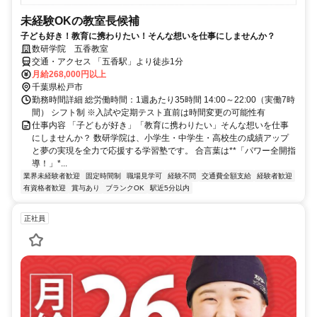
未経験OKの教室長候補
子ども好き！教育に携わりたい！そんな想いを仕事にしませんか？
数研学院 五香教室
交通・アクセス 「五香駅」より徒歩1分
月給268,000円以上
千葉県松戸市
勤務時間詳細 総労働時間：1週あたり35時間 14:00～22:00（実働7時
間） シフト制 ※入試や定期テスト直前は時間変更の可能性有
仕事内容 「子どもが好き」「教育に携わりたい」そんな想いを仕事
にしませんか？ 数研学院は、小学生・中学生・高校生の成績アップ
と夢の実現を全力で応援する学習塾です。 合言葉は**「パワー全開指
導！」*...
業界未経験者歓迎
固定時間制
職場見学可
経験不問
交通費全額支給
経験者歓迎
有資格者歓迎
賞与あり
ブランクOK
駅近5分以内
正社員