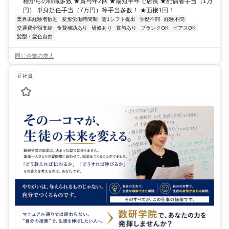
種からの転職多数 ★賞与年2回 ★最短半年で店長 ★配偶者手当（1万
円） 単身赴任手当（7万円）等手当多数！ ★面接1回！...
業界未経験者歓迎
変形労働時間制
週1シフト提出
学歴不問
経験不問
交通費全額支給
食費補助あり
研修あり
賞与あり
ブランクOK
ピアスOK
髪型・髪色自由
同じ企業の求人
正社員