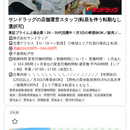
サンドラッグの店舗運営スタッフ(転居を伴う転勤なし
選択可)
東証プライム上場企業！20・30代活躍中！月3日の希望休OK／販売ノル
マなし／年収例32歳SV816万円／販促企画～商品管理など店舗運営がメ
株式会社サンドラッグ
インの仕事
交通アクセス 【 U・Iターン歓迎】 ◎狭域エリア社員の場合は 転居を
伴う転勤はありません。 ◎マイカー通勤OK
月給224,030円～344,430円
千葉県松戸市
勤務時間 変形労働時間制 ＜勤務時間について＞ 実働時間： １月あた
り 163.3時間 1ヶ月単位の変形労働時間制 週実働 平均40時間 【シフ
ト例】 早番／07:00～17:00（休憩1.5...
仕事内容 ＼ ＼ ＼ ＼＼ ＼ ＼ ＼ ＼ ／／／／ ／／／／／ 【年間休日
120日以上／月3日の希望休OK】 【男性の育休取得率85.6%の高水準
／復職率100%】 【エリア限定＆転居をともなう...
業界未経験者歓迎
変形労働時間制
資格取得支援あり
社会保険あり
産休・育休取得実績あり
学歴不問
未経験者歓迎
経験者歓迎
社会保険完備
賞与あり
育休あり
長期歓迎
昇給あり
賞与年2回あり
正社員