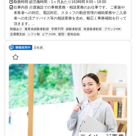
勤務時間 総労働時間：1ヶ月あたり163時間 9:00～18:00
仕事内容 介護施設での事務業務・相談業務のお仕事です。 ご家族や
来客者への対応、電話対応、スタッフの勤怠管理の補助業務やご入居
者への生活アドバイス等の相談業務を含め、幅広く事務補助を行って
頂きます。...
制服あり
業界未経験者歓迎
学歴不問
経験者歓迎
有資格者歓迎
ブランクOK
交通費支給
シフト制
ピアスOK
髪型・髪色自由
正社員