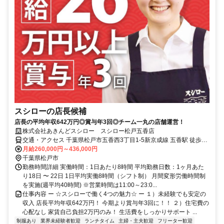
スシローの店長候補
店長の平均年収642万円◎賞与年3回◎チーム一丸の店舗運営！
株式会社あきんどスシロー スシロー松戸五香店
交通・アクセス 千葉県松戸市五香西3丁目1-5新京成線 五香駅 徒歩8
分
月給260,000円～436,000円
千葉県松戸市
勤務時間詳細 実働時間：1日あたり8時間 平均勤務日数：1ヶ月あた
り18日 〜 22日 1日平均実働8時間（シフト制） 月間変形労働時間制
を実施(週平均40時間) ※営業時間は11:00～23:0...
仕事内容 ー ☆スシローで働く4つの魅力☆ ー １）未経験でも安定の
収入 店長平均年収642万円！ 今期より賞与年3回に！！ ２）住宅費の
心配なし 家賃自己負担2万円のみ！ 生活費をしっかりサポート ...
制服あり
業界未経験者歓迎
ランチタイム
主婦・主夫歓迎
フリーター歓迎