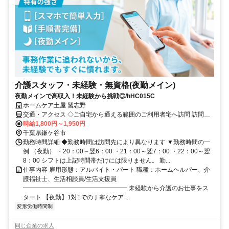
介護スタッフ・未経験・無資格(夜勤メイン)
夜勤メインで高収入！未経験から挑戦◎/hHC015C
ホームケア土屋 習志野
交通・アクセス ◇ご自宅から通える範囲のご利用者宅へ訪問 訪問先
へは自宅から直行直帰。 訪問時に発生する交通費は全額支給いたし
時給1,800円～1,950円
ます。 電車やバス通勤、通える範囲であれば徒歩や自転車もＯＫ！
千葉県鎌ケ谷市
ご利用者の状況により訪問先が変わることがあります。
勤務時間詳細 ◆勤務時間は訪問先により異なります ▼勤務時間の一
例 （夜勤） ・20：00～翌6：00 ・21：00～翌7：00 ・22：00～翌
8：00 シフトは上記時間帯だけには限りません。 勤...
仕事内容 雇用形態：アルバイト・パート 職種：ホームヘルパー、介
護福祉士、生活相談員/生活支援員
━━━━━━━━━━━━━━━━━ 未経験から介護のお仕事をス
タート 【夜勤】1対1での丁寧なケア ...
変形労働時間制
同じ企業の求人