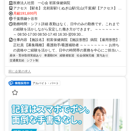
医療法人社団 一心会 初富保健病院
アクセス 【駅名】 北初富駅/くぬぎ山駅/元山(千葉)駅【アクセス】 北
初富駅から徒歩15分
月給191,600円
千葉県鎌ケ谷市
勤務時間・シフト詳細 夜勤はなく、日中のみの勤務です。これまで
の経験を活かしながら安定した働き方ができます。 ～～～～～～～
～ 08:50-17:00 08:50-17:40 16:30-翌09:30...
仕事内容 【施設名】:初富保健病院 【施設形態】:病院 【雇用形態】:
正社員 【募集職種】:看護助手/看護補助者 ～～～～～～～～ お持ち
の資格やご経験を活かして、日中の時間帯の業務を中心にご担当い...
産休・育休取得実績あり
車通勤OK
経験者歓迎
社会保険完備
賞与あり
交通費支給
シフト制
同じ企業の求人
アルバイト・パート