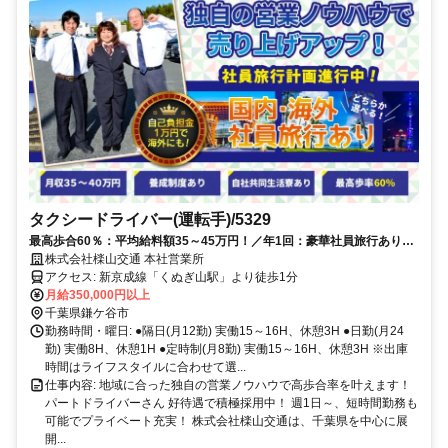
タクシードライバー(運転手)/5329
最高歩合60％：平均給料額35～45万円！／年1回：豪華社員旅行あり／
自社共同生活寮あり
株式会社檪山交通 本社営業所
アクセス: 新京成線「くぬぎ山駅」より徒歩1分
月給350,000円以上
千葉県鎌ケ谷市
勤務時間・曜日: ●隔日(月12勤) 実働15～16H、休憩3H ●日勤(月24
勤) 実働8H、休憩1H ●定時制(月8勤) 実働15～16H、休憩3H ※出庫
時間はライフスタイルに合わせて選...
仕事内容: 地域に合った独自の営業ノウハウで高歩合率を叶えます！
パートドライバーさん 好待遇で積極採用中！ 週1日～、短時間勤務も
可能でプライベート充実！ 株式会社檪山交通は、千葉県を中心に展
開...