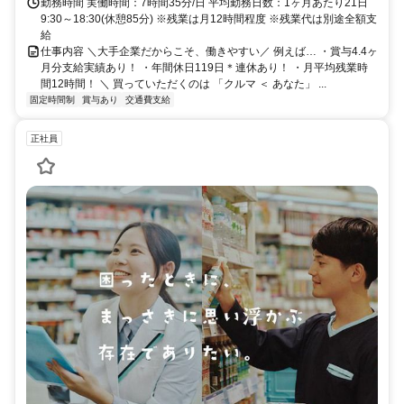
勤務時間 実働時間：7時間35分/日 平均勤務日数：1ヶ月あたり21日
9:30～18:30(休憩85分) ※残業は月12時間程度 ※残業代は別途全額支
給
仕事内容 ＼大手企業だからこそ、働きやすい／ 例えば… ・賞与4.4ヶ
月分支給実績あり！ ・年間休日119日＊連休あり！ ・月平均残業時
間12時間！ ＼ 買っていただくのは 「クルマ ＜ あなた」 ...
固定時間制
賞与あり
交通費支給
正社員