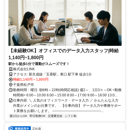
【未経験OK】オフィスでのデータ入力スタッフ|時給
1,140円~1,800円
駅から徒歩1分で通勤がスムーズです！
株式会社LINK
アクセス: 新京成線「五香駅」東口 駅下車 徒歩1分
時給1,140円～1,800円
千葉県松戸市
勤務時間・曜日: 朝6時～22時(時間応相談) 週2～、1日3ｈ～OK <勤務
時間例> 6:00～10:00 6:00～15:00 8:00～17:00 9:00～18:00 13:0...
仕事内容: ＼ 人気のオフィスワーク・データ入力 ／ かんたんな入力
作業がメインのお仕事です。 . 【仕事内容】 データ入力や事務サポー
ト業務をお願いします。 ――――――――――――――...
週1日からOK
即日勤務OK
交通費支給
シフト制
正社員