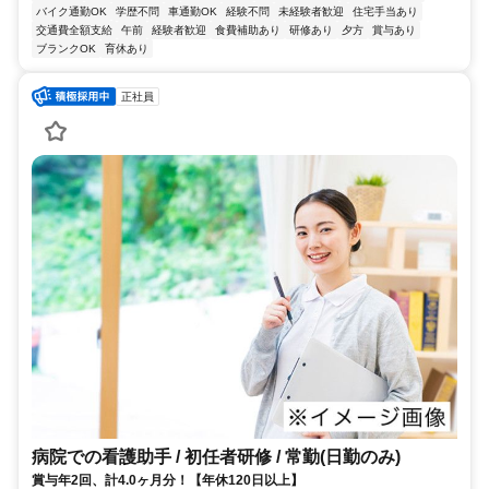
バイク通勤OK
学歴不問
車通勤OK
経験不問
未経験者歓迎
住宅手当あり
交通費全額支給
午前
経験者歓迎
食費補助あり
研修あり
夕方
賞与あり
ブランクOK
育休あり
正社員
病院での看護助手 / 初任者研修 / 常勤(日勤のみ)
賞与年2回、計4.0ヶ月分！【年休120日以上】