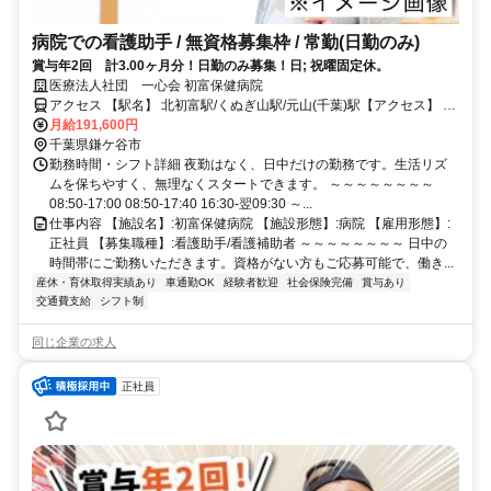
病院での看護助手 / 無資格募集枠 / 常勤(日勤のみ)
賞与年2回 計3.00ヶ月分！日勤のみ募集！日; 祝曜固定休。
医療法人社団 一心会 初富保健病院
アクセス 【駅名】 北初富駅/くぬぎ山駅/元山(千葉)駅【アクセス】 北
初富駅から徒歩15分
月給191,600円
千葉県鎌ケ谷市
勤務時間・シフト詳細 夜勤はなく、日中だけの勤務です。生活リズ
ムを保ちやすく、無理なくスタートできます。 ～～～～～～～～
08:50-17:00 08:50-17:40 16:30-翌09:30 ～...
仕事内容 【施設名】:初富保健病院 【施設形態】:病院 【雇用形態】:
正社員 【募集職種】:看護助手/看護補助者 ～～～～～～～～ 日中の
時間帯にご勤務いただきます。資格がない方もご応募可能で、働き...
産休・育休取得実績あり
車通勤OK
経験者歓迎
社会保険完備
賞与あり
交通費支給
シフト制
同じ企業の求人
正社員