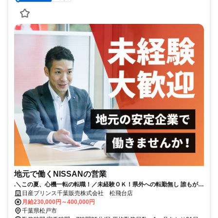
地元で働くNISSANの営業
.＼この夏、心機一転の転職！／未経験ＯＫ！県外への転勤無し 誰もが知
る安心な会社！賞与4.4か月支給！（昨年度実績）
日産プリンス千葉販売株式会社 松飛台店
月給230,000円～400,000円
千葉県松戸市