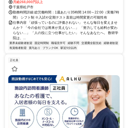
月給268,000円以上
千葉県松戸市
勤務時間詳細 総労働時間：1週あたり35時間 14:00～22:00（実働7時
間） シフト制 ※入試や定期テスト直前は時間変更の可能性有
仕事内容 「頑張っているのに評価されない」 そんな毎日を変えませ
んか？ 「今の会社では将来が見えない…」 「努力しても給料が変わ
らない…」 「人の役に立つ仕事がしたい」 そんなあなたへ。 数研学
院は、...
業界未経験者歓迎
固定時間制
職場見学可
経験不問
交通費全額支給
経験者歓迎
有資格者歓迎
賞与あり
ブランクOK
駅近5分以内
正社員