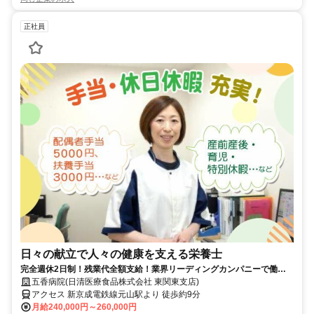
正社員
日々の献立で人々の健康を支える栄養士
完全週休2日制！残業代全額支給！業界リーディングカンパニーで働き
ませんか？！
五香病院(日清医療食品株式会社 東関東支店)
アクセス 新京成電鉄線元山駅より 徒歩約9分
月給240,000円～260,000円