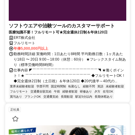
ソフトウエアや治験ツールのカスタマーサポート
医療知識不要！フルリモート可★完全週休2日制＆年休120日
ERT株式会社
フルリモート
年俸5,000,000円以上
勤務時間詳細 実働時間：1日あたり8時間 平均勤務日数：1ヶ月あた
り18日 〜 20日 9:00～18:00（休憩：60分） ★フレックスタイム制あ
り（標準労働時間8時間）
仕事内容 ◤￣￣￣￣￣￣￣￣￣￣￣￣￣￣￣￣￣￣◥ ★働くポイン
ト！★ ￣￣￣￣￣￣￣￣￣￣￣￣￣￣￣￣￣￣ ◆フルリモートOK！
◆完全週休2日制（土日祝）＆年休120日 ◆20代後半～40代の...
業界未経験者歓迎
学歴不問
固定時間制
転勤なし
経験不問
英語
未経験者歓迎
フルリモート
交通費全額支給
午前
経験者歓迎
研修あり
夕方
在宅OK
賞与あり
ブランクOK
交通費支給
長期歓迎
駅近5分以内
長期休暇あり
正社員