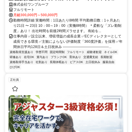
株式会社ワンプルーフ
フルリモート
月給300,000円～500,000円
勤務時間詳細 実働時間：1日あたり8時間 平均勤務日数：1ヶ月あた
り21日 〜 23日 10：00～19：00（実働8時間） ＊柔軟な「ズレ勤制
度」あり！ 出社時間を前後2時間ズラせます。 有給を...
仕事内容 ✅設立以来、増収増益の成長企業 ✅ECディレクターとして
成長できる環境 ✅主観によらない評価制度「360度評価」を採用 ✅年
間休日平均128日＆土日祝休み ―――――――――――――...
資格取得支援あり
学歴不問
固定時間制
フルリモート
経験者歓迎
ネイルOK
研修あり
在宅OK
賞与あり
ブランクOK
育休あり
交通費支給
長期歓迎
資格取得手当あり
社割あり
長期休暇あり
ピアスOK
土日祝休み
服装自由
ひげOK
正社員