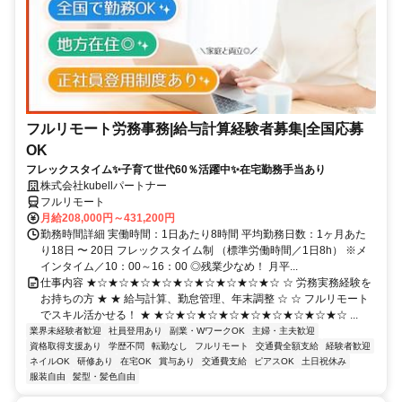
フルリモート労務事務|給与計算経験者募集|全国応募
OK
フレックスタイム✨子育て世代60％活躍中✨在宅勤務手当あり
株式会社kubellパートナー
フルリモート
月給208,000円～431,200円
勤務時間詳細 実働時間：1日あたり8時間 平均勤務日数：1ヶ月あた
り18日 〜 20日 フレックスタイム制 （標準労働時間／1日8h） ※メ
インタイム／10：00～16：00 ◎残業少なめ！ 月平...
仕事内容 ★☆★☆★☆★☆★☆★☆★☆★☆★☆ ☆ 労務実務経験を
お持ちの方 ★ ★ 給与計算、勤怠管理、年末調整 ☆ ☆ フルリモート
でスキル活かせる！ ★ ★☆★☆★☆★☆★☆★☆★☆★☆★☆ ...
業界未経験者歓迎
社員登用あり
副業・WワークOK
主婦・主夫歓迎
資格取得支援あり
学歴不問
転勤なし
フルリモート
交通費全額支給
経験者歓迎
ネイルOK
研修あり
在宅OK
賞与あり
交通費支給
ピアスOK
土日祝休み
服装自由
髪型・髪色自由