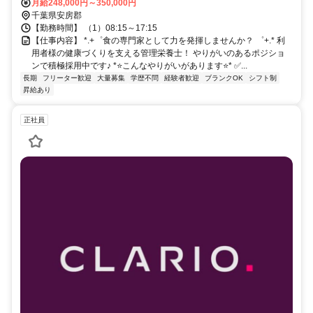
月給248,000円～350,000円
千葉県安房郡
【勤務時間】 （1）08:15～17:15
【仕事内容】 *.+゜食の専門家として力を発揮しませんか？ ゜+.* 利
用者様の健康づくりを支える管理栄養士！ やりがいのあるポジショ
ンで積極採用中です♪ *⭐️こんなやりがいがあります⭐️* ✅️...
長期
フリーター歓迎
大量募集
学歴不問
経験者歓迎
ブランクOK
シフト制
昇給あり
正社員