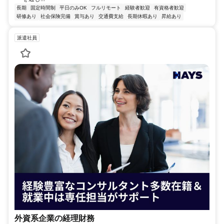
長期
固定時間制
平日のみOK
フルリモート
経験者歓迎
有資格者歓迎
研修あり
社会保険完備
賞与あり
交通費支給
長期休暇あり
昇給あり
派遣社員
外資系企業の経理財務