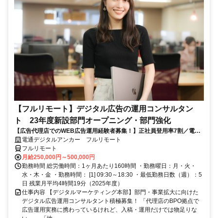
【フルリモート】デジタル広告の運用コンサルタン
ト 23年度新設部門オープニング・部門強化
【広告代理店でのWEB広告運用経験者募集！】正社員登用率7割／電通
G／全国×完全在宅／年休126日・土日祝休み／残業月平均4時間19分
電通デジタルアンカー フルリモート
フルリモート
月給250,000円～500,000円
勤務時間 総労働時間：1ヶ月あたり160時間 ・勤務曜日：月・火・
水・木・金 ・勤務時間： [1] 09:30～18:30 ・最低勤務日数（週）：5
日 残業月平均4時間19分（2025年度）
仕事内容 【デジタルマーケティング本部】部門・事業拡大に向けた
デジタル広告運用コンサルタント積極募集！ 「代理店のBPO拠点で
広告運用実務に携わっているけれど、入稿・運用だけでは物足りな