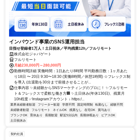
インバウンド事業のSNS運用担当
目指せ登録者1万人！土日祝休／平均残業12h／フルリモート
株式会社ジャパゲート
フルリモート
月給230,000円～280,000円
勤務時間詳細 実働時間：1日あたり8時間 平均勤務日数：1ヶ月あた
り18日 〜 20日 9:30〜18:30 (実働8時間／休憩1時間) ☆フレックス制
を導入 (出退勤を30分まで前後させることが...
仕事内容 ✨未経験からSNSマーケティングのプロに！ ✨フルリモー
ト＆フレックスで柔軟な働き方🏢 ✨土日休み(年休130日)、残業月
10h程度 ✅Instagramアカウント ↓ https:/...
業界未経験者歓迎
フリーター歓迎
学歴不問
固定時間制
転勤なし
経験不問
未経験者歓迎
フルリモート
ネイルOK
残業なし
在宅OK
賞与あり
ブランクOK
育休あり
長期歓迎
駅近5分以内
長期休暇あり
ピアスOK
土日祝休み
契約社員