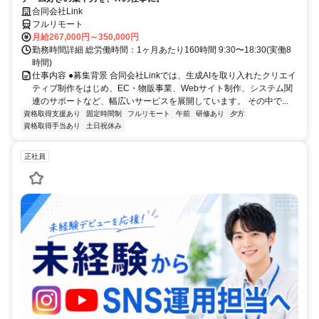
合同会社Link
フルリモート
月給267,000円～350,000円
勤務時間詳細 総労働時間：1ヶ月あたり160時間 9:30〜18:30(実働8
時間)
仕事内容 ●募集背景 合同会社Linkでは、生成AIを取り入れたクリエイ
ティブ制作をはじめ、EC・物販事業、Webサイト制作、システム関
連のサポートなど、幅広いサービスを展開しています。 その中で...
資格取得支援あり
固定時間制
フルリモート
午前
研修あり
夕方
資格取得手当あり
土日祝休み
正社員