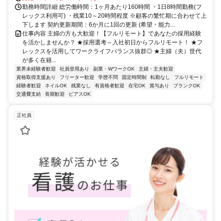
勤務時間詳細 総労働時間：1ヶ月あたり160時間 ・1日8時間勤務(フ
レックス利用可) ・残業10～20時間程度 ※顧客の繁忙期に合わせて上
下します 契約更新期間：6か月に1回の更新 (希望・能力...
仕事内容 主婦の方も大歓迎！【フルリモート】であなたの採用経験
を活かしませんか？ ★採用選考～入社初日からフルリモート！ ★フ
レックスを活用してワークライフバランス抜群◎ ★主婦（夫）世代
が多く在籍...
業界未経験者歓迎
社員登用あり
副業・WワークOK
主婦・主夫歓迎
資格取得支援あり
フリーター歓迎
学歴不問
固定時間制
転勤なし
フルリモート
経験者歓迎
ネイルOK
残業なし
有資格者歓迎
在宅OK
賞与あり
ブランクOK
交通費支給
長期歓迎
ピアスOK
正社員