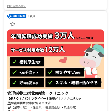
同じ企業の求人
正社員
管理栄養士/常勤/病院・クリニック
【働きやすさ⭕️】プライベート重視✅️オススメの求人✨
鋸南町国民健康保険 鋸南病院
【最寄り駅】 ・保田駅 ・安房勝山駅 ・浜金谷駅