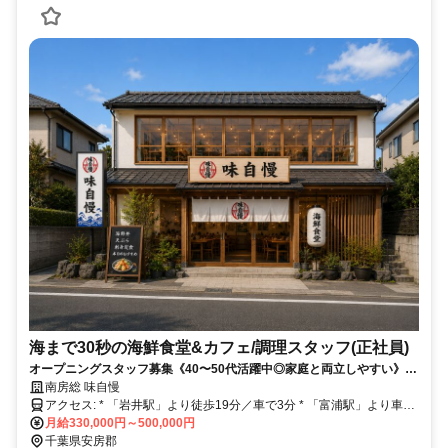
海まで30秒の海鮮食堂&カフェ/調理スタッフ(正社員)
オープニングスタッフ募集《40〜50代活躍中◎家庭と両立しやすい》海
まで30秒のオシャレ海鮮ダイニングで働く♪高待遇×福利厚生充実◎
南房総 味自慢
アクセス: * 「岩井駅」より徒歩19分／車で3分 * 「富浦駅」より車で
9分 * 「安房勝山駅」より車で9分 * 「保田駅」より車で14分 * 「那古
月給330,000円～500,000円
船形駅」より車で15分 * 「館山駅」より車で24分 * 「浜金谷駅」より
千葉県安房郡