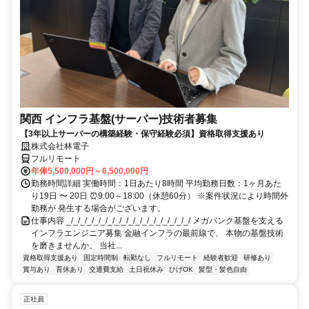
関西 インフラ基盤(サーバー)技術者募集
【3年以上サーバーの構築経験・保守経験必須】資格取得支援あり
株式会社林電子
フルリモート
年俸5,500,000円～6,500,000円
勤務時間詳細 実働時間：1日あたり8時間 平均勤務日数：1ヶ月あた
り19日 〜 20日 ⏰9:00～18:00（休憩60分） ※案件状況により時間外
勤務が 発生する場合がございます。
仕事内容 _/_/_/_/_/_/_/_/_/_/_/_/_/_/_/_/_/_/ メガバンク基盤を支える
インフラエンジニア募集 金融インフラの最前線で、 本物の基盤技術
を磨きませんか。 当社...
資格取得支援あり
固定時間制
転勤なし
フルリモート
経験者歓迎
研修あり
賞与あり
育休あり
交通費支給
土日祝休み
ひげOK
髪型・髪色自由
正社員