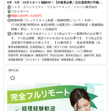
8月・9月・10月スタート相談OK！【外資系企業／正社員登用の可能性
大／700万～800万／リモート勤務OK】経理財務
ヘイズ・スペシャリスト・リクルートメント・ジャパン株式会社
フルリモート
時給3,000円～4,500円
勤務時間 フレックスタイム制度 ＜勤務時間について＞ 9:00～
17:00(実働7時間00分 休憩1時間) ※残業月5～10時間程度 ＜勤務開始
時期＞ 即日～ ※スタート日相談可
仕事内容 ＼おすすめポイント／ 1つ目はリモート勤務OKのお仕事で
す。 2つ目は経験、英語スキルを活かせるお仕事です。 3つ目は正社
員登用の可能性大の求人です。 【 仕事内容 】 ・資金管理業務（日...
業界未経験者歓迎
社員登用あり
副業・WワークOK
60代も応募可
資格取得支援あり
社会保険あり
産休・育休取得実績あり
バイク通勤OK
学歴不問
即日勤務OK
職場見学可
平日のみOK
賞与年1回あり
経験不問
英語
未経験者歓迎
フルリモート
交通費全額支給
経験者歓迎
研修あり
契約社員