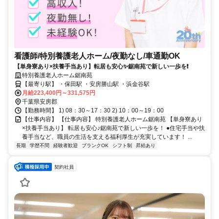
看護師/特別養護老人ホーム/夜勤なし/車通勤OK
【単身寮あり×扶養手当あり】転居も安心✨鋸南苑で新しい一歩を❗️
特別養護老人ホーム鋸南苑
【最寄り駅】 ・保田駅 ・安房勝山駅 ・浜金谷駅
月給223,400円～331,575円
千葉県安房郡
【勤務時間】 1) 08：30～17：30 2) 10：00～19：00
【仕事内容】 【仕事内容】 特別養護老人ホーム鋸南苑 【単身寮あり
×扶養手当あり】 転居も安心♪鋸南苑で新しい一歩を！ ●住宅手当や扶
養手当など、職員の生活を支える福利厚生が充実しています！ ...
長期
学歴不問
経験者歓迎
ブランクOK
シフト制
昇給あり
契約社員