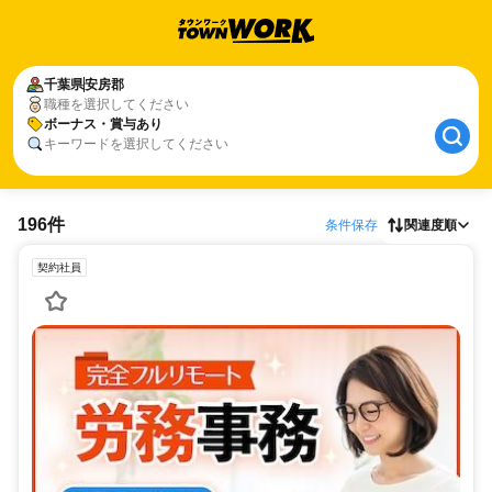
千葉県
安房郡
職種を選択してください
ボーナス・賞与あり
キーワードを選択してください
196件
条件保存
関連度順
契約社員