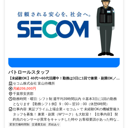
パトロールスタッフ
【未経験OK】40代〜60代活躍中！勤務は3日に1回で兼業・副業OK／賞
与あり
セコム株式会社 富山待機所
月給206,000円
千葉県安房郡
勤務時間・曜日: シフト制 週平均39時間以内 ※基本3日に1回の勤務
となります 【勤務シフト例】 9：00～翌10：00（休憩6時間）
仕事内容: 東証プライム上場企業＜セコム＞で 未経験OKの機械警備ス
タッフを募集！ 兼業・副業（Wワーク）も大歓迎！ 【仕事内容】 契
約先のセンサーが異常をキャッチした時や お客様要請があった時な...
変形労働時間制
交通費支給
昇給あり