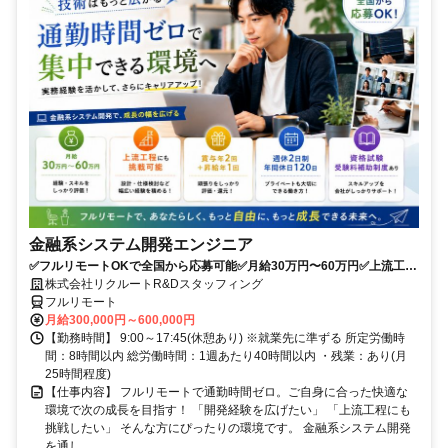
金融系システム開発エンジニア
✅フルリモートOKで全国から応募可能✅月給30万円〜60万円✅上流工程
にも挑戦可能✅夏季・年末年始休暇あり✅週休2日制、年間休日120日
株式会社リクルートR&Dスタッフィング
フルリモート
月給300,000円～600,000円
【勤務時間】 9:00～17:45(休憩あり) ※就業先に準ずる 所定労働時
間：8時間以内 総労働時間：1週あたり40時間以内 ・残業：あり(月
25時間程度)
【仕事内容】 フルリモートで通勤時間ゼロ。ご自身に合った快適な
環境で次の成長を目指す！ 「開発経験を広げたい」 「上流工程にも
挑戦したい」 そんな方にぴったりの環境です。 金融系システム開発
を通し...