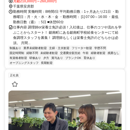
内房線/ＪＲ総武本線 安房勝山徒歩約49分
月給210,000円～260,000円
千葉県安房郡
勤務時間 実働時間：8時間/日 平均勤務日数：1ヶ月あたり21日 ・勤
務曜日：月・火・水・木・金 ・勤務時間： [1] 07:00～16:00 ・最低
勤務日数（週）：5日 ■休憩60分
仕事内容 調理師or栄養士免許必須！入社後は、仕事のコツや流れを学
ぶことからスタート！ 鋸南町にある鋸南町学校給食センターにて給
食調理スタッフを募集！ 調理師もしくは栄養士免許のどちらかは必
須。 月間...
制服あり
業界未経験者歓迎
主婦・主夫歓迎
フリーター歓迎
学歴不問
固定時間制
経験不問
未経験者歓迎
交通費全額支給
午前
経験者歓迎
残業なし
有資格者歓迎
研修あり
夕方
賞与あり
ブランクOK
育休あり
オープニングスタッフ
長期歓迎
正社員