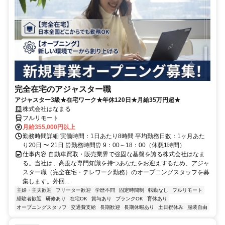
完全在宅のアジャスター職
アジャスター3級★在宅ワーク★年休120日★月給35万円超★
株式会社はなまる
フルリモート
月給355,000円以上
勤務時間詳細 実働時間：1日あたり8時間 平均勤務日数：1ヶ月あた
り20日 〜 21日 ⏰勤務時間⏰ 9：00～18：00（休憩1時間）
仕事内容 自動車買取・販売業界で強固な基盤を誇る株式会社はなま
る。当社は、高度な専門知識を持つあなたをお迎えするため、アジャ
スター職（完全在宅・テレワーク勤務）のオープニングスタッフを募
集します。外回...
主婦・主夫歓迎
フリーター歓迎
学歴不問
固定時間制
転勤なし
フルリモート
経験者歓迎
研修あり
在宅OK
賞与あり
ブランクOK
育休あり
オープニングスタッフ
交通費支給
長期歓迎
長期休暇あり
土日祝休み
服装自由