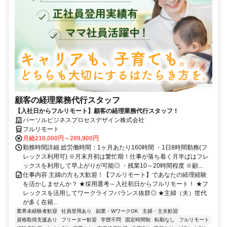
顧客の経理業務代行スタッフ
【入社日からフルリモート】顧客の経理業務代行スタッフ！
パーソルビジネスプロセスデザイン株式会社
フルリモート
月給210,000円～289,900円
勤務時間詳細 総労働時間：1ヶ月あたり160時間 ・1日8時間勤務(フ
レックス利用可) ※月末月初は繁忙期！仕事が落ち着く月半ばはフレ
ックスを利用して早上がりが可能◎ ・残業10～20時間程度 ※顧...
仕事内容 主婦の方も大歓迎！【フルリモート】であなたの経理経験
を活かしませんか？ ★採用選考～入社初日からフルリモート！ ★フ
レックスを活用してワークライフバランス抜群◎ ★主婦（夫）世代
が多く在籍...
業界未経験者歓迎
社員登用あり
副業・WワークOK
主婦・主夫歓迎
資格取得支援あり
フリーター歓迎
学歴不問
固定時間制
転勤なし
フルリモート