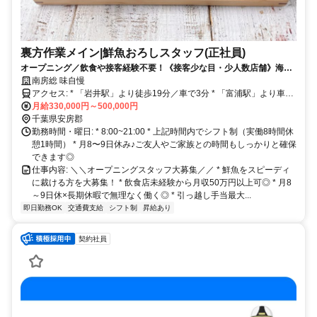
裏方作業メイン|鮮魚おろしスタッフ(正社員)
オープニング／飲食や接客経験不要！《接客少な目・少人数店舗》海ま
で30秒の海鮮ダイニングで♪高待遇×福利厚生充実◎
南房総 味自慢
アクセス: * 「岩井駅」より徒歩19分／車で3分 * 「富浦駅」より車で
9分 * 「安房勝山駅」より車で9分 * 「保田駅」より車で14分 * 「那古
月給330,000円～500,000円
船形駅」より車で15分 * 「館山駅」より車で24分 * 「浜金谷駅」より
千葉県安房郡
車で19分 * 「竹岡駅」より車で20分 * 「九重駅」より車で26分 《岩
勤務時間・曜日: * 8:00~21:00 * 上記時間内でシフト制（実働8時間休
井駅スグ◎車＆バイク通勤もOK！》 JR内房線が利用可能◎マイカー
憩1時間） * 月8〜9日休み♪ご友人やご家族との時間もしっかりと確保
やバイク通勤も可能です。また、南房総市内はもちろん、館山市や鋸
できます◎
南町方面からも通いやすい職場です♪
仕事内容: ＼＼オープニングスタッフ大募集／／ * 鮮魚をスピーディ
に裁ける方を大募集！ * 飲食店未経験から月収50万円以上可◎ * 月8
～9日休×長期休暇で無理なく働く◎ * 引っ越し手当最大...
即日勤務OK
交通費支給
シフト制
昇給あり
契約社員