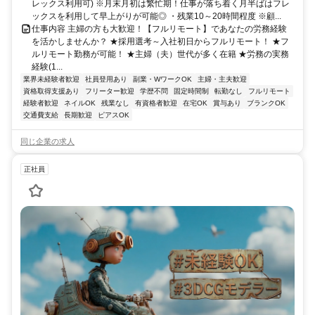
レックス利用可) ※月末月初は繁忙期！仕事が落ち着く月半ばはフレ
ックスを利用して早上がりが可能◎ ・残業10～20時間程度 ※顧...
仕事内容 主婦の方も大歓迎！【フルリモート】であなたの労務経験
を活かしませんか？ ★採用選考～入社初日からフルリモート！ ★フ
ルリモート勤務が可能！ ★主婦（夫）世代が多く在籍 ★労務の実務
経験(1...
業界未経験者歓迎
社員登用あり
副業・WワークOK
主婦・主夫歓迎
資格取得支援あり
フリーター歓迎
学歴不問
固定時間制
転勤なし
フルリモート
経験者歓迎
ネイルOK
残業なし
有資格者歓迎
在宅OK
賞与あり
ブランクOK
交通費支給
長期歓迎
ピアスOK
同じ企業の求人
正社員