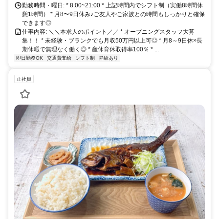
車で19分 * 「竹岡駅」より車で20分 * 「九重駅」より車で26分 《岩
勤務時間・曜日: * 8:00~21:00 * 上記時間内でシフト制（実働8時間休
井駅スグ◎車＆バイク通勤もOK！》 JR内房線が利用可能◎マイカー
憩1時間） * 月8〜9日休み♪ご友人やご家族との時間もしっかりと確保
やバイク通勤も可能です。また、南房総市内はもちろん、館山市や鋸
できます◎
南町方面からも通いやすい職場です♪
仕事内容: ＼＼本求人のポイント／／ * オープニングスタッフ大募
集！！ * 未経験・ブランクでも月収50万円以上可◎ * 月8～9日休×長
期休暇で無理なく働く◎ * 産休育休取得率100％ * ...
即日勤務OK
交通費支給
シフト制
昇給あり
正社員