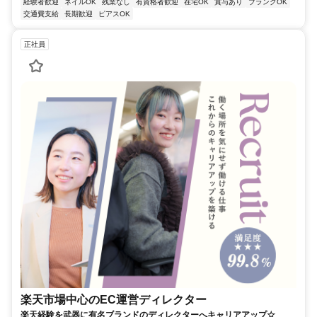
経験者歓迎
ネイルOK
残業なし
有資格者歓迎
在宅OK
賞与あり
ブランクOK
交通費支給
長期歓迎
ピアスOK
正社員
楽天市場中心のEC運営ディレクター
楽天経験を武器に有名ブランドのディレクターへキャリアアップ☆