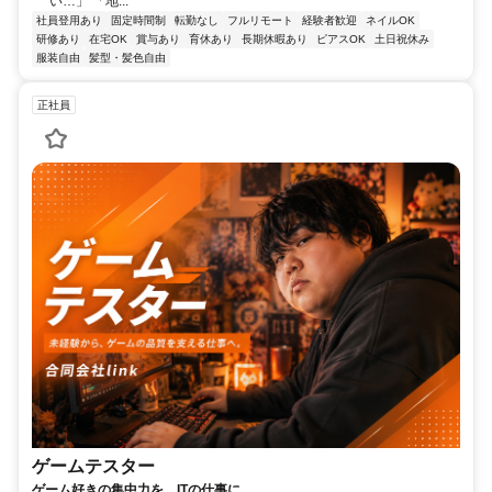
い…」 「地...
社員登用あり
固定時間制
転勤なし
フルリモート
経験者歓迎
ネイルOK
研修あり
在宅OK
賞与あり
育休あり
長期休暇あり
ピアスOK
土日祝休み
服装自由
髪型・髪色自由
正社員
ゲームテスター
ゲーム好きの集中力を、ITの仕事に。