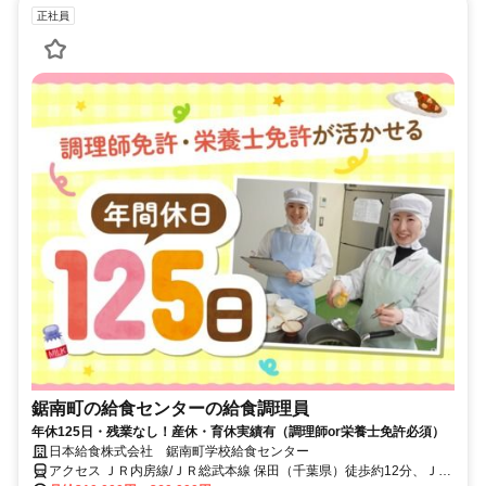
正社員
鋸南町の給食センターの給食調理員
年休125日・残業なし！産休・育休実績有（調理師or栄養士免許必須）
日本給食株式会社 鋸南町学校給食センター
アクセス ＪＲ内房線/ＪＲ総武本線 保田（千葉県）徒歩約12分、ＪＲ