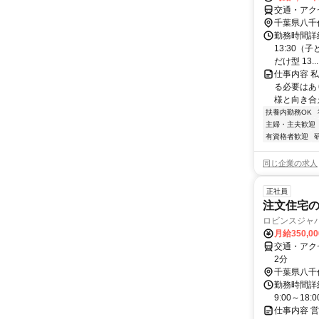
交通・アク
千葉県八千
勤務時間詳細 
13:30（
だけ型 13...
仕事内容 
る必要はあ
様と向き合
扶養内勤務OK
主婦・主夫歓迎
有資格者歓迎
同じ企業の求人
正社員
注文住宅
ロビンスジャ
月給350,0
交通・アク
2分
千葉県八千
勤務時間詳細
9:00～1
仕事内容 