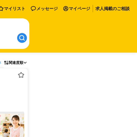
マイリスト
メッセージ
マイページ
求人掲載のご相談
存
関連度順