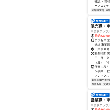
確認 ・資
ケア あなた
固定時間制
経
販売職・
車買取アップ
月給230,0
アクセス 
速線 東葉勝
千葉県佐倉
勤務時間 実
日：月・火・
（週）：5日 
仕事内容 
ン事業・ 
フレックス 
業界未経験者歓
育休あり
交通
営業職・
車買取アップ
月給260,0