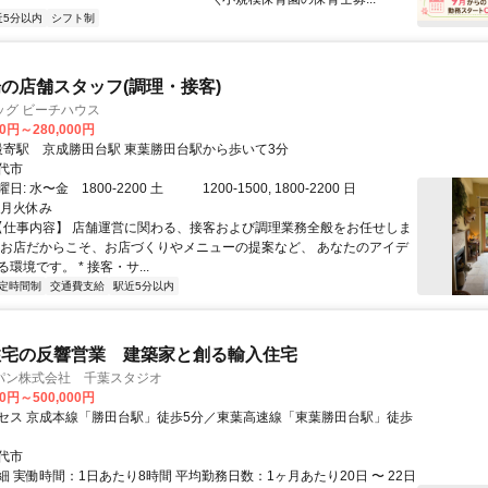
近5分以内
シフト制
の店舗スタッフ(調理・接客)
ッグ ビーチハウス
00円～280,000円
アクセス: 最寄駅 京成勝田台駅 東葉勝田台駅から歩いて3分
代市
日: 水〜金 1800-2200 土 1200-1500, 1800-2200 日
00 月火休み
 【仕事内容】 店舗運営に関わる、接客および調理業務全般をお任せしま
なお店だからこそ、お店づくりやメニューの提案など、 あなたのアイデ
環境です。 * 接客・サ...
定時間制
交通費支給
駅近5分以内
住宅の反響営業 建築家と創る輸入住宅
パン株式会社 千葉スタジオ
00円～500,000円
セス 京成本線「勝田台駅」徒歩5分／東葉高速線「東葉勝田台駅」徒歩
代市
 実働時間：1日あたり8時間 平均勤務日数：1ヶ月あたり20日 〜 22日