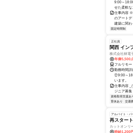
9:00～1
せた柔軟なス
仕事内容 
のアートデ
建築に関わっ
固定時間制
正社員
関西 イン
株式会社林電
年俸5,500,
フルリモー
勤務時間詳細
⏰9:00～
います。
仕事内容 _/_
ジニア募集
資格取得支援あ
育休あり
交通
アルバイト・パ
再スタート
カットオンリ
時給1,200