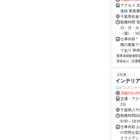
アクセス 
速線 東葉勝
千葉県佐倉
勤務時間 実
日：月・火・
（週）：5日 
仕事内容 
職の募集で
であり 将
業界未経験者歓
育休あり
交通
正社員
インテリ
ロビンスジャ
月給310,0
交通・アク
2分
千葉県八千
勤務時間詳細
9:00～1
仕事内容 
の空間を提
クライアン