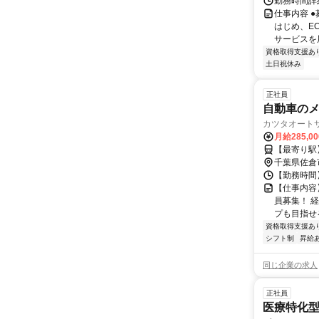
勤務時間詳細
仕事内容 
はじめ、E
サービスを展
資格取得支援あ
土日祝休み
正社員
自動車の
カツタオート
月給285,0
【最寄り駅
千葉県佐倉
【勤務時間】 
【仕事内容
員募集！ 
プも目指せ
資格取得支援あ
シフト制
昇給
同じ企業の求人
正社員
医療特化