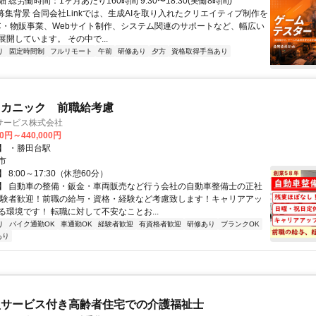
 総労働時間：1ヶ月あたり160時間 9:30〜18:30(実働8時間)
●募集背景 合同会社Linkでは、生成AIを取り入れたクリエイティブ制作を
C・物販事業、Webサイト制作、システム関連のサポートなど、幅広い
開しています。 その中で...
り
固定時間制
フルリモート
午前
研修あり
夕方
資格取得手当あり
メカニック 前職給考慮
サービス株式会社
00円～440,000円
】 ・勝田台駅
市
8:00～17:30（休憩60分）
】 自動車の整備・鈑金・車両販売など行う会社の自動車整備士の正社
経験者歓迎！前職の給与・資格・経験など考慮致します！キャリアアッ
る環境です！ 転職に対して不安なことお...
り
バイク通勤OK
車通勤OK
経験者歓迎
有資格者歓迎
研修あり
ブランクOK
あり
型サービス付き高齢者住宅での介護福祉士