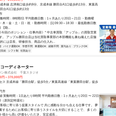
京成本線 志津南口徒歩約9分、京成本線 勝田台A1口徒歩約13分、東葉高
田台A1口徒歩約13分
市
働時間：8時間/日 平均勤務日数：1ヶ月あたり20日～21日 ・勤務曜
木・金・土・日・祝 ・勤務時間： [1] 09:30～18:30 ・最低勤務日数
【勤...
*《今回のポジション・仕事内容》* 中古車買取「アップル」の買取営業
す。 アップル勝田台店は当社買取事業部の本部機能も兼ね備えた店舗
来的には店長、研修担当、商品の仕入れ...
迎
バイク通勤OK
学歴不問
車通勤OK
経験不問
賞与あり
ブランクOK
費支給
シフト制
社割あり
アコーディネーター
パン株式会社 千葉スタジオ
00円～370,000円
セス 京成本線「勝田台駅」徒歩5分／東葉高速線「東葉勝田台駅」徒歩
代市
 実働時間：1日あたり8時間 平均勤務日数：1ヶ月あたり20日 〜 22日
8:00（原則定時退社）
お客様に寄り添う提案スタイルで 共に感動を分かち合える仕事です。 夢
案するためにお客様に寄り添うスタイルを大切にすることで、 多くの
ト様から高い評価をいただき、安定成長...