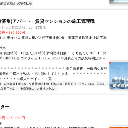
通費全額支給
経験者歓迎
者募集)アパート・賃貸マンションの施工管理職
ーション株式会社 八千代支店
00円～386,900円
セス 東洋バス 新川大橋バス停下車徒歩1分、東葉高速鉄道 村上駅下車
代市
細 実働時間：1日あたり8時間 平均勤務日数：1ヶ月あたり20日 1日の
 8時間00分 コアタイム 13:00～14:00 ※月あたりの残業時間は20～
＊＊＊＊＊＊＊＊＊＊＊＊＊＊＊＊＊＊＊＊ ※ご応募後、一般的な履歴
歴書のご提出をWeb上でお願いしております。 ＊＊＊＊＊＊＊＊＊＊
＊＊＊＊ ✅求人のポイント ・完...
迎
資格取得支援あり
交通費全額支給
研修あり
賞与あり
ブランクOK
育休あり
格取得手当あり
土日祝休み
入社祝い金あり
スター
00円～350,000円
ト