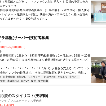
8:00 （残業ほとんど無し） ＜フレックス制も導入＞ お客様の予定に合わ
ケジューリ...
※幹部候補同時募集※経験者優遇※ 【仕事内容】 ＜注文住宅・輸入住宅
ィレクター＞ 建築家と一緒に、映画や海外ドラマのような輸入住宅の
てみませんか？ ～100年経っても...
フラ基盤(サーバー)技術者募集
子
000円～6,500,000円
ト
 実働時間：1日あたり8時間 平均勤務日数：1ヶ月あたり19日 〜 20日
18:00（休憩60分） ※案件状況により時間外勤務が 発生する場合がござ
/_/_/_/_/_/_/_/_/_/_/_/_/_/_/_/_/ メガバンク基盤を支える インフラエン
 金融インフラの最前線で、 本物の基盤技術を磨きませんか。 当社...
り
固定時間制
転勤なし
フルリモート
経験者歓迎
研修あり
賞与あり
費支給
土日祝休み
ひげOK
髪型・髪色自由
ート
応援のスタイリスト(美容師)
ークラブ フルルガーデン八千代店
円～1,300円