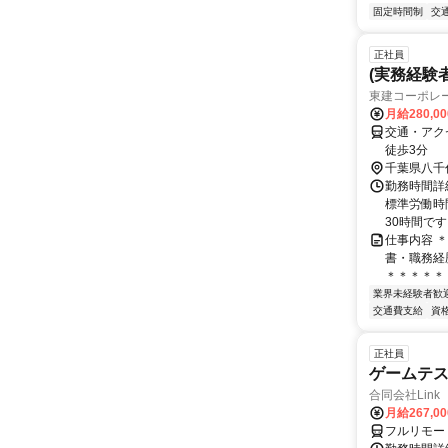
固定時間制
交
正社員
(実務経験
東建コーポレ
月給280,0
交通・アク
徒歩3分
千葉県八千
勤務時間詳
標準労働時間
30時間です
仕事内容 
書・職務経
＊＊＊＊＊＊
業界未経験者歓
交通費支給
資
正社員
ゲームテ
合同会社Link
月給267,0
フルリモー