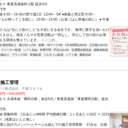
セス 東葉高速線村上駅 徒歩4分
代市
9:30～19:30の間で週1日･1日4h～OK ●家庭と両立型 9:30～
子どもが帰ってくる前に） 10:00～14:00（お昼ごはん準備の前に） ● 午後
私たちは“当たり前のこと”を大切にする会社です。 無理に数字を追いかけ
りません。指名ノルマや営業活動は一切なし。 安心して目の前のお客
える環境を整えています。 ＜＜この...
社員登用あり
週1日からOK
副業・WワークOK
1日4時間以内OK
土日祝のみOK
フリーター歓迎
シフト自由
学歴不問
平日のみOK
交通費全額支給
経験者歓迎
研修あり
ブランクOK
長期歓迎
フルタイム歓迎
シフト制
服装自由
の施工管理
パン株式会社 千葉スタジオ
00円～550,000円
セス 京成本線「勝田台駅」徒歩5分／東葉高速線「東葉勝田台駅」徒歩
代市
 実働時間：1日あたり8時間 平均勤務日数：1ヶ月あたり20日 〜 22日
8:00 （残業ほとんど無し）
営業と設計のメンバーとチームを組んでの施工管理業務 ・打合せ、仕様