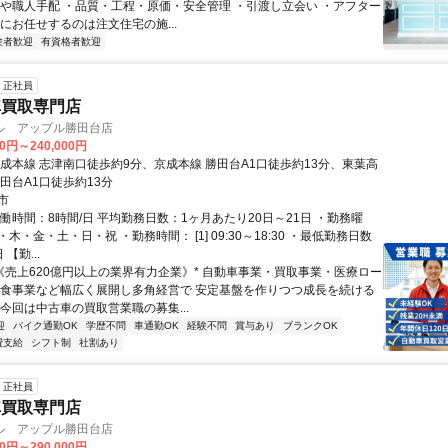
材や職人手配 ・品質・工程・原価・安全管理 ・引渡し立会い ・アフター
にお任せするのは注文住宅の施...
験者歓迎
有資格者歓迎
正社員
車買取専門店
ル アップル勝田台店
00円～240,000円
京成本線 志津南口徒歩約9分、京成本線 勝田台A1口徒歩約13分、東葉高
田台A1口徒歩約13分
市
働時間：8時間/日 平均勤務日数：1ヶ月あたり20日～21日 ・勤務曜
木・金・土・日・祝 ・勤務時間： [1] 09:30～18:30 ・最低勤務日数
【勤...
*《売上620億円以上の業界有力企業》* 自動車事業・買取事業・医療ロー
飲食事業など幅広く展開し多角経営で 安定基盤を作りつつ成長を続ける
今回は中古車の買取営業職の募集...
迎
バイク通勤OK
学歴不問
車通勤OK
経験不問
賞与あり
ブランクOK
費支給
シフト制
社割あり
正社員
車買取専門店
ル アップル勝田台店
00円～290,000円