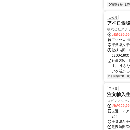
交通費支給
駅
正社員
アペロ酒場
株式会社スナ
月給250,0
千葉県八千
勤務時間・曜
1200-18
仕事内容:
す。 小さ
アを活かせる
即日勤務OK
固
正社員
注文輸入
ロビンスジャ
月給320,0
交通・アク
2分
千葉県八千
勤務時間詳細