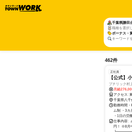
千葉県
勝田
職種を選択
ボーナス・
キーワード
462件
正社員
【公式】小
プチリック村
月給276,0
ア
千葉県八千
勤務時間・曜
ム制 ・3
・1日の労働
仕事内容:
円！ ※8
┗━━━━