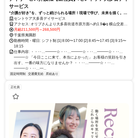
サービス
“介護が好き”を、ずっと続けられる場所！現場で学び、未来を描く。キ
ャリアアップできる介護の仕事です
セントケア大多喜デイサービス
アクセス: オリブさんより大多喜街道市原方面へ約1.9�q 横山交差点
より200m先右側 <マイカー通勤可/駐車場完備>
月給211,500円～268,500円
千葉県夷隅郡
勤務時間・曜日: シフト制 [1] 8:00〜17:00 [2] 8:45〜17:45 [3] 9:15〜
18:15
仕事内容: ・・‥…━━━☆・‥…━━━☆・‥…━━━☆・‥…
━━━☆ 「今日ここに来て、本当によかった」 お客様の笑顔を引き
出す、一番の味方になりませんか？ ・・‥…━━━☆・‥…
━━━☆・‥…━...
固定時間制
交通費支給
昇給あり
正社員