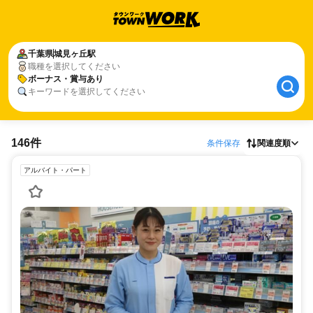
千葉県
城見ヶ丘駅
職種を選択してください
ボーナス・賞与あり
キーワードを選択してください
146件
条件保存
関連度順
アルバイト・パート