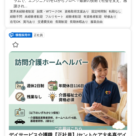
ラムで、エンジニアのゼロからプロへ ✨最新の技術で社会を支え、感
謝され...
業界未経験者歓迎
副業・WワークOK
資格取得支援あり
固定時間制
転勤なし
経験不問
未経験者歓迎
フルリモート
経験者歓迎
有資格者歓迎
研修あり
在宅OK
賞与あり
交通費支給
長期歓迎
長期休暇あり
服装自由
正社員
デイサービス介護職【正社員】/セントケア大多喜デイ