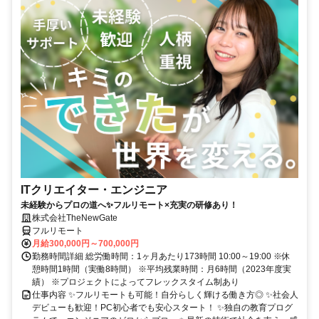
ITクリエイター・エンジニア
未経験からプロの道へ✨フルリモート×充実の研修あり！
株式会社TheNewGate
フルリモート
月給300,000円～700,000円
勤務時間詳細 総労働時間：1ヶ月あたり173時間 10:00～19:00 ※休
憩時間1時間（実働8時間） ※平均残業時間：月6時間（2023年度実
績） ※プロジェクトによってフレックスタイム制あり
仕事内容 ✨フルリモートも可能！自分らしく輝ける働き方◎ ✨社会人
デビューも歓迎！PC初心者でも安心スタート！ ✨独自の教育プログ