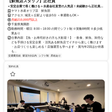
【鮮魚店スタッフ】正社員
＜安定企業で長く働ける＞水産会社直営の人気店！未経験から正社員と
してスタートできます
ヤマト水産オリブ店 鮮魚部
アクセス: 城見ヶ丘駅より徒歩5分 ＜車通勤もOK＞
月給210,000円以上
千葉県夷隅郡
勤務時間・曜日: 8:00～18:00 の間でシフト制 ※実働8時間 ※多少残
業あり
仕事内容: 【魚・お寿司好きの方も大歓迎！】 ・飲食、鮮魚、卸売な
どを手掛ける安定企業 ・活気ある鮮魚店でイチから楽しく働けます
・お店づくりも楽しめる！店舗運営も学べます ・賞与年2回ほか待遇
も...
交通費支給
駅近5分以内
シフト制
昇給あり
契約社員