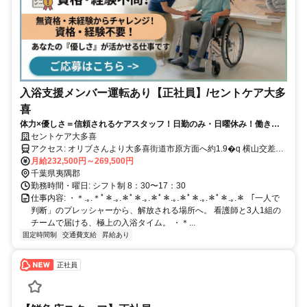
入浴支援メンバー運転あり【正社員】/セントケア大多
喜
体力×優しさ＝信頼されるケアスタッフ！日勤のみ・日曜休み！働きや
すさも魅力
セントケア大多喜
アクセス: オリブさんより大多喜街道市原方面へ約1.9�q 横山交差点
より200m先右側 <マイカー通勤可/駐車場完備>
月給232,500円～269,500円
千葉県夷隅郡
勤務時間・曜日: シフト制 8：30〜17：30
仕事内容: ・＊.｡.＊ﾟ＊.｡.＊ﾟ＊.｡.＊ﾟ＊.｡.＊ﾟ＊.｡.＊ﾟ＊.｡.＊ 「一人で
判断」のプレッシャーから、解放される場所へ。 看護師と3人1組の
チームで届ける、極上の入浴タイム。 ・＊...
固定時間制
交通費支給
昇給あり
正社員