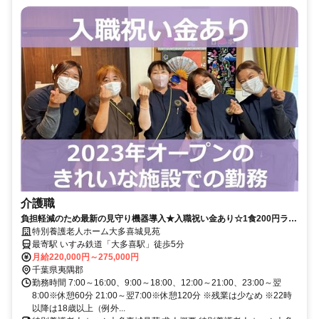
介護職
負担軽減のため最新の見守り機器導入★入職祝い金あり☆1食200円ラン
チで食べられます◎無資格OK！単身寮完備♪駅徒歩5分♪マイカー通勤
特別養護老人ホーム大多喜城見苑
OK！【夷隅郡、大多喜駅、特養、介護職、正職員】※採用強化中
最寄駅 いすみ鉄道「大多喜駅」徒歩5分
月給220,000円～275,000円
千葉県夷隅郡
勤務時間 7:00～16:00、9:00～18:00、12:00～21:00、23:00～翌
8:00※休憩60分 21:00～翌7:00※休憩120分 ※残業は少なめ ※22時
以降は18歳以上（例外...