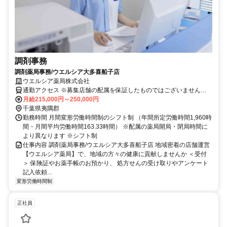
調剤事務
調剤薬局事務/ウエルシア大多喜船子店
ウエルシア薬局株式会社
通勤アクセス ※募集店舗の配属を保証したものではございませんの
で予めご了承ください ※配属店舗は上記店舗以外の可能性がござい
月給215,000円～250,000円
ます ※勤務店舗の指定は出来かねます。 勤務区分を下記の３つから
千葉県夷隅郡
選択 ＜エリア職＞ 原則として転居を伴う異動はございません。 自宅
勤務時間 月間変形労働時間制のシフト制 （年間所定労働時間1,960時
から50km圏内、通勤片道90分圏内での配属店舗となります。 ＜リー
間・月間平均労働時間163.33時間） ※配属の薬局開局・閉局時間に
ジョナル職＞ 異動の範囲は本拠地とその隣接県または直線距離で概
より異なります ※シフト制
ね100km以内 ※社宅制度・赴任手当制度あり ＜ナショナル職＞ 全国
仕事内容 調剤薬局事務/ウエルシア大多喜船子店 地域密着の店舗運営
の店舗への異動あり ※社宅制度・赴任手当制度あり
【ウエルシア薬局】で、地域の方々の健康に貢献しませんか ＜受付
＞ 保険証やお薬手帳のお預かり、 処方せんの受け取りやアンケート
記入依頼...
変形労働時間制
正社員