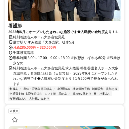
看護師
2023年6月にオープンしたきれいな施設です◆入職祝い金制度あり！1食
200円で昼食が食べられます◎残業少なめ♪駅チカ徒歩5分【夷隅郡、大
特別養護老人ホーム大多喜城見苑
多喜駅、特養、看護師、日勤常勤】
最寄駅 いすみ鉄道「大多喜駅」徒歩5分
月給285,000円～320,000円
千葉県夷隅郡
勤務時間 8:00～17:00、9:00～18:00 ※休憩はいずれも60分 ※残業は
少なめ
特別養護老人ホーム大多喜城見苑 求人概要 特別養護老人ホーム大多
喜城見苑：看護師/正社員（日勤常勤） 2023年6月にオープンしたき
れいな施設です◆入職祝い金制度あり！1食200円で昼食が食べられ
ます...
制服あり
産休・育休取得実績あり
車通勤OK
社会保険完備
制服貸与
賞与あり
交通費支給
駅近5分以内
シフト制
昇給あり
賞与年2回あり
寮・社宅あり
食事補助あり
入社祝い金あり
正社員