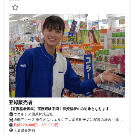
登録販売者
【有資格者募集】実務経験不問！有資格者のみ対象となります
ウエルシア薬局株式会社
通勤アクセス ※住所はウエルシア大多喜船子店に配属の場合 ※募集
店舗の配属を保証したものではございませんので予めご了承ください
月給229,000円～280,000円
※配属店舗は上記店舗以外の可能性がございます ※原則、自宅から
千葉県夷隅郡