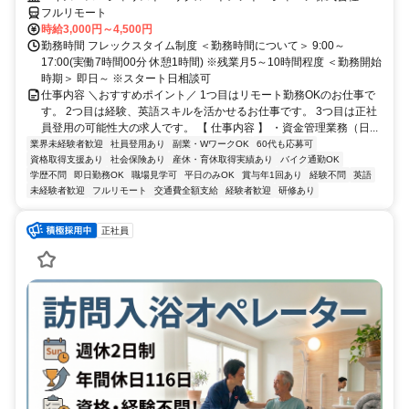
フルリモート
時給3,000円～4,500円
勤務時間 フレックスタイム制度 ＜勤務時間について＞ 9:00～
17:00(実働7時間00分 休憩1時間) ※残業月5～10時間程度 ＜勤務開始
時期＞ 即日～ ※スタート日相談可
仕事内容 ＼おすすめポイント／ 1つ目はリモート勤務OKのお仕事で
す。 2つ目は経験、英語スキルを活かせるお仕事です。 3つ目は正社
員登用の可能性大の求人です。 【 仕事内容 】 ・資金管理業務（日...
業界未経験者歓迎
社員登用あり
副業・WワークOK
60代も応募可
資格取得支援あり
社会保険あり
産休・育休取得実績あり
バイク通勤OK
学歴不問
即日勤務OK
職場見学可
平日のみOK
賞与年1回あり
経験不問
英語
未経験者歓迎
フルリモート
交通費全額支給
経験者歓迎
研修あり
正社員