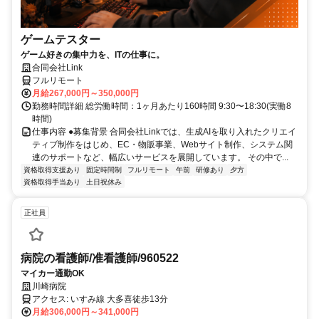
ゲームテスター
ゲーム好きの集中力を、ITの仕事に。
合同会社Link
フルリモート
月給267,000円～350,000円
勤務時間詳細 総労働時間：1ヶ月あたり160時間 9:30〜18:30(実働8
時間)
仕事内容 ●募集背景 合同会社Linkでは、生成AIを取り入れたクリエイ
ティブ制作をはじめ、EC・物販事業、Webサイト制作、システム関
連のサポートなど、幅広いサービスを展開しています。 その中で...
資格取得支援あり
固定時間制
フルリモート
午前
研修あり
夕方
資格取得手当あり
土日祝休み
正社員
病院の看護師/准看護師/960522
マイカー通勤OK
川崎病院
アクセス: いすみ線 大多喜徒歩13分
月給306,000円～341,000円