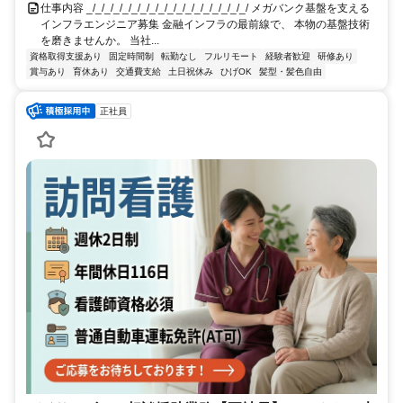
仕事内容 _/_/_/_/_/_/_/_/_/_/_/_/_/_/_/_/_/_/ メガバンク基盤を支える
インフラエンジニア募集 金融インフラの最前線で、 本物の基盤技術
を磨きませんか。 当社...
資格取得支援あり
固定時間制
転勤なし
フルリモート
経験者歓迎
研修あり
賞与あり
育休あり
交通費支給
土日祝休み
ひげOK
髪型・髪色自由
正社員