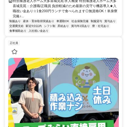
特別養護老人ホーム大多喜城見苑 求人概要 特別養護老人ホーム大多
喜城見苑：介護職/正職員 負担軽減のため最新の見守り機器導入★入
職祝い金あり☆1食200円ランチで食べられます◎無資格OK！単身寮
完備♪...
制服あり
産休・育休取得実績あり
車通勤OK
社会保険完備
制服貸与
賞与あり
交通費支給
駅近5分以内
シフト制
昇給あり
賞与年2回あり
寮・社宅あり
食事補助あり
入社祝い金あり
正社員