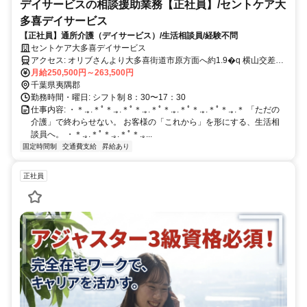
デイサービスの相談援助業務【正社員】/セントケア大
多喜デイサービス
【正社員】通所介護（デイサービス）/生活相談員/経験不問
セントケア大多喜デイサービス
アクセス: オリブさんより大多喜街道市原方面へ約1.9�q 横山交差点
より200m先右側 <マイカー通勤可/駐車場完備>
月給250,500円～263,500円
千葉県夷隅郡
勤務時間・曜日: シフト制 8：30〜17：30
仕事内容: ・＊.｡.＊ﾟ＊.｡.＊ﾟ＊.｡.＊ﾟ＊.｡.＊ﾟ＊.｡.＊ﾟ＊.｡.＊ 「ただの
介護」で終わらせない。 お客様の「これから」を形にする、生活相
談員へ。 ・＊.｡.＊ﾟ＊.｡.＊ﾟ＊.｡...
固定時間制
交通費支給
昇給あり
正社員