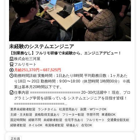
未経験のシステムエンジニア
【別業務なし】フルリモ研修で未経験から、エンジニアデビュー！
株式会社三河屋
フルリモート
月給251,370円～687,525円
勤務時間詳細 実働時間：1日あたり8時間 平均勤務日数：1ヶ月あた
り18日 〜 20日 勤務時間：9:00〜18:00（休憩時間 1時間00分） ※残
業は基本月20時間以下です。
仕事内容 ======================= 20−30代活躍中！ 現在、プロ
グラミング学習を頑張っている システムエンジニアを目指す皆様！
=======================...
業界未経験者歓迎
ランチタイム
社員登用あり
副業・WワークOK
主婦・主夫歓迎
資格取得支援あり
フリーター歓迎
学歴不問
車通勤OK
固定時間制
経験不問
未経験者歓迎
住宅手当あり
フルリモート
交通費全額支給
経験者歓迎
ネイルOK
有資格者歓迎
研修あり
在宅OK
正社員