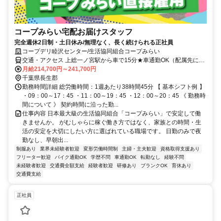
コープみらい宅配お届けスタッフ
完全週休2日制・土日休み/無理なく、長く続けられる正社員
コープデリ睦沢センター/生活協同組合コープみらい
交通・アクセス 上総一ノ宮駅から車で15分★車通勤OK（配属先によ
る）※配属先は、入職時期や各センターの人員状況を踏まえ、本人の
月給214,700円～241,700円
希望を考慮した上で、募集場所を含む通勤可能な範囲のセンターから
千葉県長生郡
決定します。
勤務時間詳細 総労働時間：1週あたり38時間45分 【 基本シフト例 】
・09：00～17：45 ・11：00～19：45 ・12：00～20：45 《 勤務時
間について 》 契約時間に沿った勤...
仕事内容 日本最大級の生活協同組合「コープみらい」で安定して働
きませんか。 がむしゃらに稼ぐ働き方ではなく、家族との時間・生
活の安定を大切にしたい方に選ばれている職場です。 日勤のみで夜
勤なし、早朝出...
制服あり
業界未経験者歓迎
変形労働時間制
主婦・主夫歓迎
資格取得支援あり
フリーター歓迎
バイク通勤OK
学歴不問
車通勤OK
転勤なし
経験不問
未経験者歓迎
交通費全額支給
経験者歓迎
研修あり
ブランクOK
育休あり
交通費支給
正社員