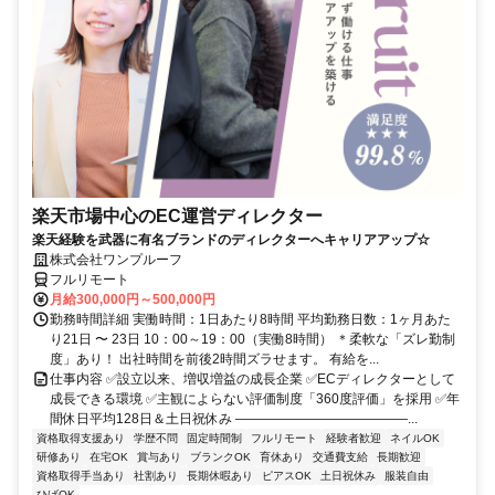
楽天市場中心のEC運営ディレクター
楽天経験を武器に有名ブランドのディレクターへキャリアアップ☆
株式会社ワンプルーフ
フルリモート
月給300,000円～500,000円
勤務時間詳細 実働時間：1日あたり8時間 平均勤務日数：1ヶ月あた
り21日 〜 23日 10：00～19：00（実働8時間） ＊柔軟な「ズレ勤制
度」あり！ 出社時間を前後2時間ズラせます。 有給を...
仕事内容 ✅設立以来、増収増益の成長企業 ✅ECディレクターとして
成長できる環境 ✅主観によらない評価制度「360度評価」を採用 ✅年
間休日平均128日＆土日祝休み ―――――――――――――...
資格取得支援あり
学歴不問
固定時間制
フルリモート
経験者歓迎
ネイルOK
研修あり
在宅OK
賞与あり
ブランクOK
育休あり
交通費支給
長期歓迎
資格取得手当あり
社割あり
長期休暇あり
ピアスOK
土日祝休み
服装自由
ひげOK