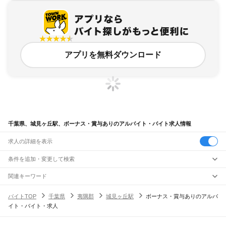
アプリを無料ダウンロード
千葉県、城見ヶ丘駅、ボーナス・賞与ありのアルバイト・バイト求人情報
求人の詳細を表示
条件を追加・変更して検索
市区町村を追加・変更
関連キーワード
完全在宅ワーク 全国
シール貼り 在宅
現在地周辺
ガチャガチャ
犬カフェ
千葉県
駅を追加・変更
バイトTOP
千葉県
夷隅郡
城見ヶ丘駅
ボーナス・賞与ありのアルバ
千葉県
すべて
イト・バイト・求人
千葉市
すべて
職種を追加・変更
JR武蔵野線
中央区
花見川区
稲毛区
若葉区
緑区
美浜区
南流山駅
新松戸駅
新八柱駅
東松戸駅
市川大野駅
船橋法典駅
西船橋駅
飲食・フードサービス