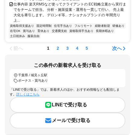
仕事内容 楽天RMSなど使ってクライアントの EC戦略立案から実行ま
でをチームで担当。 分析・施策提案・運用を一貫して行い、 売上最
大化を牽引します。 デロンギ等、ナショナルブランドの 年間売り
上...
資格取得支援あり
固定時間制
住宅手当あり
フルリモート
経験者歓迎
研修あり
在宅OK
賞与あり
育休あり
交通費支給
資格取得手当あり
長期休暇あり
土日祝休み
服装自由
前へ
次へ
1
2
3
4
5
この条件の新着求人を受け取る
千葉県 / 城見ヶ丘駅
ボーナス・賞与あり
「LINEで受け取る」では、新着求人のほか、おすすめ情報なども配信しま
す。
詳しくはこちら
LINEで受け取る
メールで受け取る