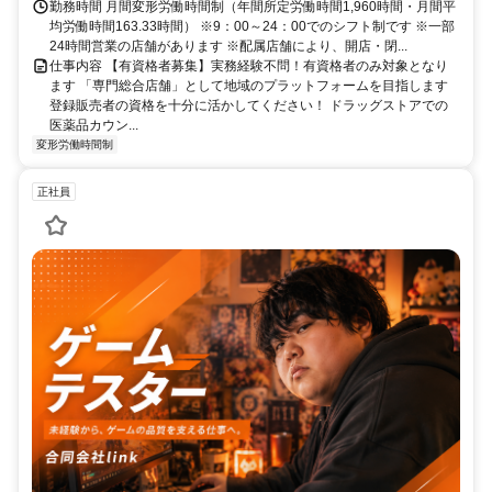
50km圏内、通勤片道90分圏内の いずれかの店舗への配属・転勤とな
勤務時間 月間変形労働時間制（年間所定労働時間1,960時間・月間平
ります(エリア職) ※勤務店舗の指定は出来かねます ■ご希望に応じて
均労働時間163.33時間） ※9：00～24：00でのシフト制です ※一部
下記勤務区分から選択 も可能です ※社宅制度・赴任手当制度あり ＜
24時間営業の店舗があります ※配属店舗により、開店・閉...
リージョナル職＞ 異動の範囲は本拠地とその隣接県または直線距離
仕事内容 【有資格者募集】実務経験不問！有資格者のみ対象となり
で概ね100km以内 ＜ナショナル職＞ 全国の店舗への異動あり ※社宅
ます 「専門総合店舗」として地域のプラットフォームを目指します
制度・赴任手当制度あり
登録販売者の資格を十分に活かしてください！ ドラッグストアでの
医薬品カウン...
変形労働時間制
正社員