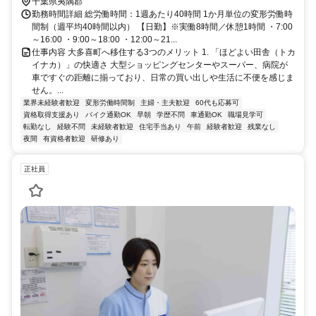
千葉県夷隅郡
勤務時間詳細 総労働時間：1週あたり40時間 1か月単位の変形労働時
間制（週平均40時間以内） 【日勤】※実働8時間／休憩1時間 ・7:00
～16:00 ・9:00～18:00 ・12:00～21...
仕事内容 大多喜町へ移住する3つのメリット 1. 「ほどよい田舎（トカ
イナカ）」の快適さ 大型ショッピングセンターやスーパー、病院が
車ですぐの距離に揃っており、日常の買い出しや生活に不便を感じま
せん。...
業界未経験者歓迎
変形労働時間制
主婦・主夫歓迎
60代も応募可
資格取得支援あり
バイク通勤OK
早朝
学歴不問
車通勤OK
職場見学可
転勤なし
経験不問
未経験者歓迎
住宅手当あり
午前
経験者歓迎
残業なし
夜間
有資格者歓迎
研修あり
正社員