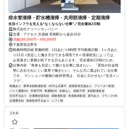
排水管清掃・貯水槽清掃・共用部清掃・定期清掃
生活インフラを支える“なくならない仕事”／完全週休2日制
株式会社クリーンカンパニー
交通・アクセス 京成線 実籾駅から徒歩10分
月給280,000円～450,000円
千葉県習志野市
勤務時間詳細 実働時間：1日あたり8時間 平均勤務日数：1ヶ月あた
り21日 ⭐安定した働き方ができる環境です⭐ 現場状況によっては、
お昼過ぎに業務が終了する日もあります。 完全週休2日制のため...
仕事内容 「将来も安定して働ける仕事に就きたい」 「景気や社会情
勢に左右されにくい業界で働きたい」 そんな方に選ばれている仕事
です。 マンションや建物の維持管理は、 社会に欠かせない“生活イン
フラ”...
制服あり
業界未経験者歓迎
60代も応募可
資格取得支援あり
フリーター歓迎
バイク通勤OK
学歴不問
車通勤OK
転勤なし
経験不問
未経験者歓迎
住宅手当あり
交通費全額支給
経験者歓迎
有資格者歓迎
賞与あり
ブランクOK
交通費支給
資格取得手当あり
シフト制
正社員