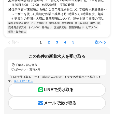
勤務時間詳細 実働時間：1日あたり7時間 平均勤務日数：1ヶ月あた
り20日 8:00～17:00（休憩2時間） 実働7時間
仕事内容 ✅️未経験から確かな専門知識を身につけて成長 ✅️測量機器や
レーザーを使った繊細な作業 ✅️残業は月3時間から4時間程度、趣味
や家族との時間も大切に 建設現場において、建物を建てる際の*基...
業界未経験者歓迎
バイク通勤OK
学歴不問
車通勤OK
固定時間制
経験不問
交通費全額支給
ネイルOK
賞与あり
交通費支給
長期休暇あり
ピアスOK
髪型・髪色自由
前へ
次へ
1
2
3
4
5
この条件の新着求人を受け取る
千葉県 / 習志野市
ボーナス・賞与あり
「LINEで受け取る」では、新着求人のほか、おすすめ情報なども配信しま
す。
詳しくはこちら
LINEで受け取る
メールで受け取る