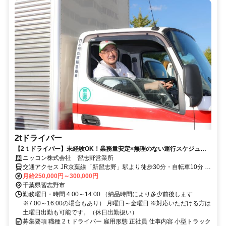
2tドライバー
【2ｔドライバー】未経験OK！業務量安定×無理のない運行スケジュー
ル。賞与年2回／月収30万以上可！
ニッコン株式会社 習志野営業所
交通アクセス JR京葉線「新習志野」駅より徒歩30分・自転車10分 ※
自転車を貸与します。
月給250,000円～300,000円
千葉県習志野市
勤務曜日・時間 4:00～14:00 （納品時間により多少前後します
※7:00～16:00の場合もあり） 月曜日～金曜日 ※対応いただける方は
土曜日出勤も可能です。（休日出勤扱い）
募集要項 職種 2ｔドライバー 雇用形態 正社員 仕事内容 小型トラック