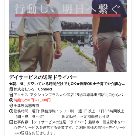
デイサービスの送迎ドライバー
★朝、昼、夕空いている時間だけでもOK★副業OK★子育てや介護など
の時期も働きやすい職場です！
株式会社Sky Connect
アクセス: アクションプラス大久保店 JR総武線津田沼駅北口からバス
7分、藤崎6丁目下車徒歩1分 ※津田沼駅北口4番5番バス乗り場より三
時給1,250円～1,300円
山車庫行、二宮神社行、八千代台駅行等多数
千葉県習志野市
勤務時間・曜日: 勤務形態：シフト制 週1日以上 1日3.5時間以上
（朝～昼、昼～夕） 固定勤務、不定期勤務も可能
仕事内容: 【デイサービスの送迎ドライバー】船橋市・習志野市を中
心デイサービスを運営する企業です。ご利用者様の自宅～デイサービ
スの送迎をお任せします。