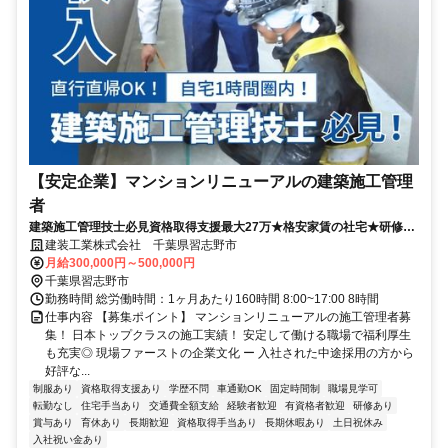
【安定企業】マンションリニューアルの建築施工管理
者
建築施工管理技士必見資格取得支援最大27万★格安家賃の社宅★研修あ
り
建装工業株式会社 千葉県習志野市
月給300,000円～500,000円
千葉県習志野市
勤務時間 総労働時間：1ヶ月あたり160時間 8:00~17:00 8時間
仕事内容 【募集ポイント】 マンションリニューアルの施工管理者募
集！ 日本トップクラスの施工実績！ 安定して働ける職場で福利厚生
も充実◎ 現場ファーストの企業文化 ー 入社された中途採用の方から
好評な...
制服あり
資格取得支援あり
学歴不問
車通勤OK
固定時間制
職場見学可
転勤なし
住宅手当あり
交通費全額支給
経験者歓迎
有資格者歓迎
研修あり
賞与あり
育休あり
長期歓迎
資格取得手当あり
長期休暇あり
土日祝休み
入社祝い金あり