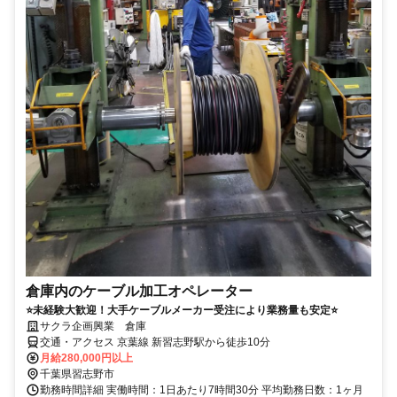
倉庫内のケーブル加工オペレーター
⭐未経験大歓迎！大手ケーブルメーカー受注により業務量も安定⭐
サクラ企画興業 倉庫
交通・アクセス 京葉線 新習志野駅から徒歩10分
月給280,000円以上
千葉県習志野市
勤務時間詳細 実働時間：1日あたり7時間30分 平均勤務日数：1ヶ月