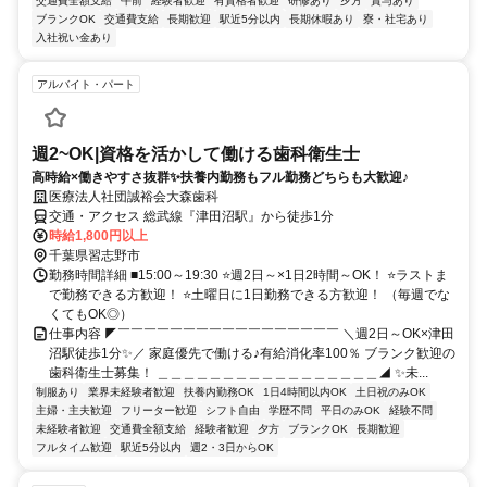
交通費全額支給
午前
経験者歓迎
有資格者歓迎
研修あり
夕方
賞与あり
ブランクOK
交通費支給
長期歓迎
駅近5分以内
長期休暇あり
寮・社宅あり
入社祝い金あり
アルバイト・パート
週2~OK|資格を活かして働ける歯科衛生士
高時給×働きやすさ抜群✨扶養内勤務もフル勤務どちらも大歓迎♪
医療法人社団誠裕会大森歯科
交通・アクセス 総武線『津田沼駅』から徒歩1分
時給1,800円以上
千葉県習志野市
勤務時間詳細 ■15:00～19:30 ⭐週2日～×1日2時間～OK！ ⭐ラストま
で勤務できる方歓迎！ ⭐土曜日に1日勤務できる方歓迎！ （毎週でな
くてもOK◎）
仕事内容 ◤￣￣￣￣￣￣￣￣￣￣￣￣￣￣￣￣￣ ＼週2日～OK×津田
沼駅徒歩1分✨／ 家庭優先で働ける♪有給消化率100％ ブランク歓迎の
歯科衛生士募集！ ＿＿＿＿＿＿＿＿＿＿＿＿＿＿＿＿＿◢ ✨未...
制服あり
業界未経験者歓迎
扶養内勤務OK
1日4時間以内OK
土日祝のみOK
主婦・主夫歓迎
フリーター歓迎
シフト自由
学歴不問
平日のみOK
経験不問
未経験者歓迎
交通費全額支給
経験者歓迎
夕方
ブランクOK
長期歓迎
フルタイム歓迎
駅近5分以内
週2・3日からOK