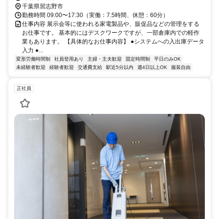
千葉県習志野市
勤務時間 09:00〜17:30（実働：7.5時間、休憩：60分）
仕事内容 展示会等に使われる家電製品や、販促品などの管理をする
お仕事です。 基本的にはデスクワークですが、一部倉庫内での軽作
業もあります。 【具体的なお仕事内容】 ●システムへの入出庫データ
入力 ●...
変形労働時間制
社員登用あり
主婦・主夫歓迎
固定時間制
平日のみOK
未経験者歓迎
経験者歓迎
交通費支給
駅近5分以内
週4日以上OK
服装自由
正社員