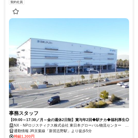
契約社員
事務スタッフ
【09:00～17:30／月～金の週休2日制】賞与年2回◆駅チカ◆福利厚生◎
NX・NPロジスティクス株式会社 東日本グローバル物流センター 習
志野倉庫
通勤情報 JR京葉線「新習志野駅」より徒歩5分
時給1,300円