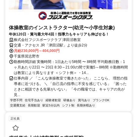
体操教室のインストラクター(幼児〜小学生対象)
年休120日・賞与最大年4回！指導力もキャリアも伸ばせる！
株式会社フジスポーツクラブ 津田沼教室
交通・アクセス JR「津田沼駅」より徒歩2分
月給230,000円～404,000円
千葉県習志野市
勤務時間詳細 実働時間：1日あたり5時間 〜 8時間 平均勤務日数：1
ヶ月あたり22日 〜 23日 8:30～21:00の間で実働5～8時間 ※勤務時間
は教室により異なります ＜シフト例＞ ・14...
仕事内容 ／ 「こんな体操教室で働きたかった」 ここなら、 理想の指
導者に近づける。 ＼ 「自己流の指導に不安を感じている」 「困った
ときに相談できる先輩がいない」 「今の職場では、キャリアの先が
見...
学歴不問
住宅手当あり
経験者歓迎
研修あり
賞与あり
ブランクOK
交通費支給
長期歓迎
駅近5分以内
シフト制
長期休暇あり
正社員