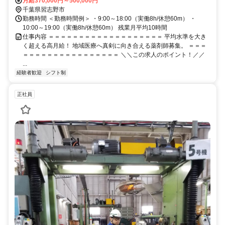
カー通勤可
月給370,000円～500,000円
千葉県習志野市
勤務時間 ＜勤務時間例＞ ・9:00～18:00（実働8h/休憩60m） ・
10:00～19:00（実働8h/休憩60m） 残業月平均10時間
仕事内容 ＝＝＝＝＝＝＝＝＝＝＝＝＝＝＝＝＝＝＝ 平均水準を大き
く超える高月給！ 地域医療へ真剣に向き合える薬剤師募集。 ＝＝＝
＝＝＝＝＝＝＝＝＝＝＝＝＝＝＝＝ ＼＼この求人のポイント！／／
...
経験者歓迎
シフト制
正社員