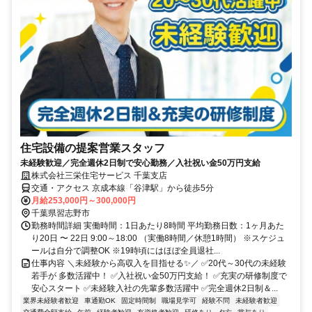
住宅設備の提案営業スタッフ
未経験歓迎／完全週休2日制で安心勤務／入社祝い金50万円支給
株式会社三栄住宅サービス 千葉支店
交通・アクセス 京成本線「谷津駅」から徒歩5分
月給253,000円～300,000円
千葉県習志野市
勤務時間詳細 実働時間：1日あたり8時間 平均勤務日数：1ヶ月あた
り20日 〜 22日 9:00～18:00 （実働8時間／休憩1時間） ※スケジュ
ールは自分で調整OK ※19時頃にはほぼ全員退社...
仕事内容 ＼未経験から高収入を目指せる✨／ ✅20代～30代の未経験
若手が 多数活躍中！ ✅入社祝い金50万円支給！ ✅充実の研修制度で
安心スタート ✅未経験入社の先輩多数活躍中 ✅完全週休2日制＆...
業界未経験者歓迎
車通勤OK
固定時間制
職場見学可
経験不問
未経験者歓迎