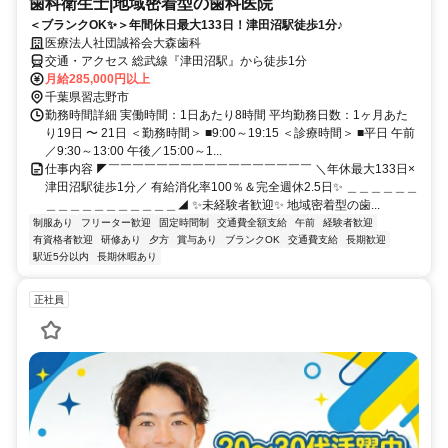
歯科衛生士|地域密着型の歯科医院
＜ブランクOK✨＞年間休日最大133日！津田沼駅徒歩1分♪
医療法人社団誠裕会大森歯科
交通・アクセス 総武線『津田沼駅』から徒歩1分
月給285,000円以上
千葉県習志野市
勤務時間詳細 実働時間：1日あたり8時間 平均勤務日数：1ヶ月あた
り19日 〜 21日 ＜勤務時間＞ ■9:00～19:15 ＜診療時間＞ ■平日 午前
／9:30～13:00 午後／15:00～1...
仕事内容 ◤￣￣￣￣￣￣￣￣￣￣￣￣￣￣￣￣￣ ＼年休最大133日×
津田沼駅徒歩1分／ 有給消化率100％＆完全週休2.5日✨ ＿＿＿＿＿＿
＿＿＿＿＿＿＿＿＿＿＿◢ ✨未経験者歓迎✨ 地域密着型の歯...
制服あり
フリーター歓迎
固定時間制
交通費全額支給
午前
経験者歓迎
有資格者歓迎
研修あり
夕方
賞与あり
ブランクOK
交通費支給
長期歓迎
駅近5分以内
長期休暇あり
正社員