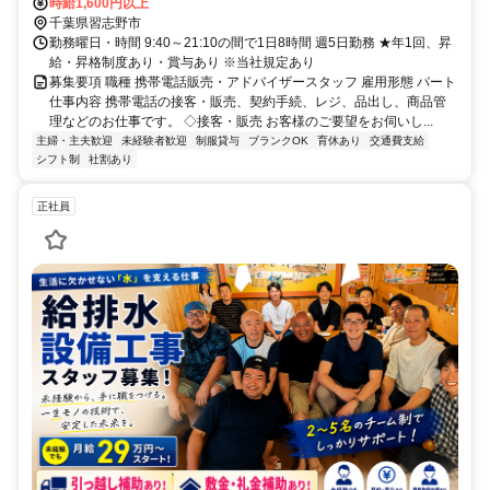
時給1,600円以上
千葉県習志野市
勤務曜日・時間 9:40～21:10の間で1日8時間 週5日勤務 ★年1回、昇
給・昇格制度あり・賞与あり ※当社規定あり
募集要項 職種 携帯電話販売・アドバイザースタッフ 雇用形態 パート
仕事内容 携帯電話の接客・販売、契約手続、レジ、品出し、商品管
理などのお仕事です。 ◇接客・販売 お客様のご要望をお伺いし...
主婦・主夫歓迎
未経験者歓迎
制服貸与
ブランクOK
育休あり
交通費支給
シフト制
社割あり
正社員