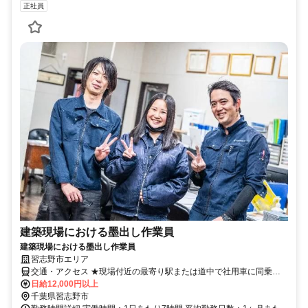
正社員
建築現場における墨出し作業員
建築現場における墨出し作業員
習志野市エリア
交通・アクセス ★現場付近の最寄り駅または道中で社用車に同乗す
る形となります。
日給12,000円以上
千葉県習志野市