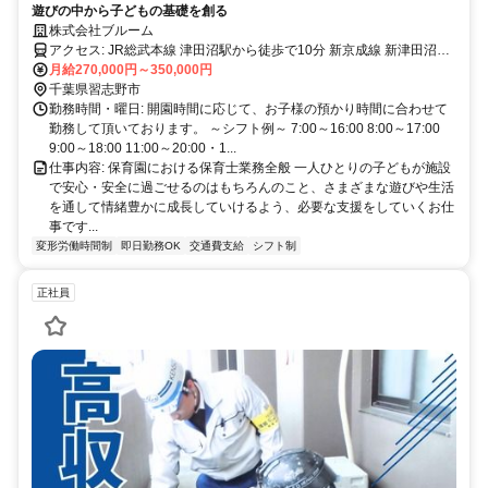
遊びの中から子どもの基礎を創る
株式会社ブルーム
アクセス: JR総武本線 津田沼駅から徒歩で10分 新京成線 新津田沼駅
から徒歩で15分
月給270,000円～350,000円
千葉県習志野市
勤務時間・曜日: 開園時間に応じて、お子様の預かり時間に合わせて
勤務して頂いております。 ～シフト例～ 7:00～16:00 8:00～17:00
9:00～18:00 11:00～20:00・1...
仕事内容: 保育園における保育士業務全般 一人ひとりの子どもが施設
で安心・安全に過ごせるのはもちろんのこと、さまざまな遊びや生活
を通して情緒豊かに成長していけるよう、必要な支援をしていくお仕
事です...
変形労働時間制
即日勤務OK
交通費支給
シフト制
正社員