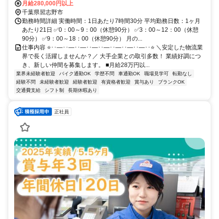
月給280,000円以上
千葉県習志野市
勤務時間詳細 実働時間：1日あたり7時間30分 平均勤務日数：1ヶ月
あたり21日 ✅0：00～9：00（休憩90分） ✅3：00～12：00（休憩
90分） ✅9：00～18：00（休憩90分） 月の...
仕事内容 ⭐･･―･･―･･―･･―･･―･･―･･―･･―･･⭐ ＼安定した物流業
界で長く活躍しませんか？／ 大手企業との取引多数！ 業績好調につ
き、新しい仲間を募集します。 ■月給28万円以...
業界未経験者歓迎
バイク通勤OK
学歴不問
車通勤OK
職場見学可
転勤なし
経験不問
未経験者歓迎
経験者歓迎
有資格者歓迎
賞与あり
ブランクOK
交通費支給
シフト制
長期休暇あり
正社員