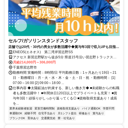
セルフ/ガソリンスタンドスタッフ
店舗では20代・30代の男女が多数活躍中◆賞与年3回で収入UPも目指せ
る！※2025年実績 / 5.5ヶ月分◆年間休日120日以上でプライベートも充
ENEOS(エネオス) 第二湾岸習志野SS
実！◆月の平均残業時間10時間以内◆業界大手！５４年連続黒字の安定
アクセス 新習志野駅から徒歩5分 県道15号沿い習志野トラックステ
企業◆資格取得支援もあり！未経験者からでも主任・店長にキャリアア
ーションの近くのエネオスです
月給214,000円～306,000円
ップ可能◆国内TOPクラスの社宅制度
千葉県習志野市
勤務時間 実働時間：8時間/日 平均勤務日数：1ヶ月あたり19日～21
日 ・勤務曜日：月・火・水・木・金・土・日・祝 ・勤務時間： [1]
07:00～16:00 [2] 09:00～18:00 ...
仕事内容 ◆太陽鉱油が約束する、新しい働き方◆ ■未経験からの転職
者も多数活躍中！ ■年間休日120日以上でプライベートも充実！ ■賞
与年3回！頑張りがしっかり返ってくる◎ ■資格取得支援あり！成長
を...
業界未経験者歓迎
変形労働時間制
資格取得支援あり
バイク通勤OK
学歴不問
車通勤OK
経験不問
住宅手当あり
月1シフト提出
研修あり
賞与あり
ブランクOK
育休あり
交通費支給
寮・社宅あり