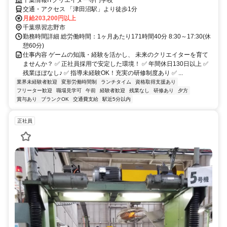
交通・アクセス 「津田沼駅」より徒歩1分
月給203,200円以上
千葉県習志野市
勤務時間詳細 総労働時間：1ヶ月あたり171時間40分 8:30～17:30(休
憩60分)
仕事内容 ゲームの知識・経験を活かし、 未来のクリエイターを育て
ませんか？ ✅ 正社員採用で安定した環境！ ✅ 年間休日130日以上 ✅
残業ほぼなし♪ ✅ 指導未経験OK！充実の研修制度あり ✅ ...
業界未経験者歓迎
変形労働時間制
ランチタイム
資格取得支援あり
フリーター歓迎
職場見学可
午前
経験者歓迎
残業なし
研修あり
夕方
賞与あり
ブランクOK
交通費支給
駅近5分以内
正社員