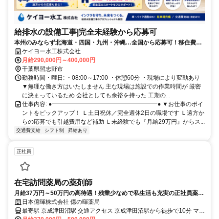
給排水の設備工事|完全未経験から応募可
本州のみならず北海道・四国・九州・沖縄…全国から応募可！移住費用
サポートあり／完全週休二日の土日祝休
ケイヨー水工株式会社
月給290,000円～400,000円
千葉県習志野市
勤務時間・曜日: ・08:00～17:00 ・休憩60分 ・現場により変動あり
▼無理な働き方はいたしません 主な現場は施設での作業時間が 厳密
に決まっているため 会社としても余裕を持った 工期の...
仕事内容: ●━━━━━━━━━━━━━━━━━━● ▼お仕事のポイ
ントをピックアップ！ Ｌ土日祝休／完全週休2日の職場です Ｌ遠方か
らの応募でも引越費用など補助 Ｌ未経験でも『月給29万円』からス...
交通費支給
シフト制
昇給あり
正社員
在宅訪問薬局の薬剤師
月給37万円～50万円の高待遇！残業少なめで私生活も充実の正社員薬剤
師
日本億暉株式会社 億の暉薬局
最寄駅 京成津田沼駅 交通アクセス 京成津田沼駅から徒歩で10分 マイ