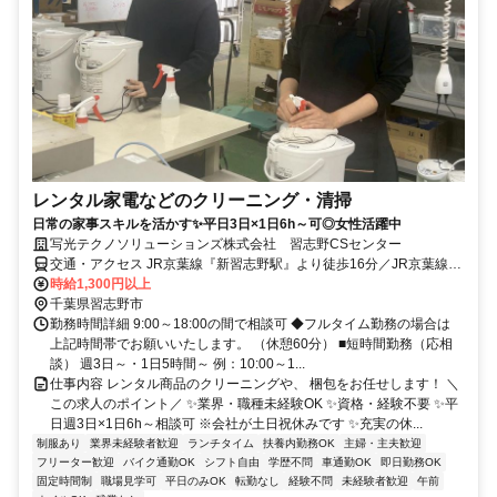
レンタル家電などのクリーニング・清掃
日常の家事スキルを活かす✨平日3日×1日6h～可◎女性活躍中
写光テクノソリューションズ株式会社 習志野CSセンター
交通・アクセス JR京葉線『新習志野駅』より徒歩16分／JR京葉線
『幕張豊砂駅』より徒歩17分／芝園東（バス停）から徒歩6分
時給1,300円以上
千葉県習志野市
勤務時間詳細 9:00～18:00の間で相談可 ◆フルタイム勤務の場合は
上記時間帯でお願いいたします。 （休憩60分） ■短時間勤務（応相
談） 週3日～・1日5時間～ 例：10:00～1...
仕事内容 レンタル商品のクリーニングや、 梱包をお任せします！ ＼
この求人のポイント／ ✨業界・職種未経験OK ✨資格・経験不要 ✨平
日週3日×1日6h～相談可 ※会社が土日祝休みです ✨充実の休...
制服あり
業界未経験者歓迎
ランチタイム
扶養内勤務OK
主婦・主夫歓迎
フリーター歓迎
バイク通勤OK
シフト自由
学歴不問
車通勤OK
即日勤務OK
固定時間制
職場見学可
平日のみOK
転勤なし
経験不問
未経験者歓迎
午前