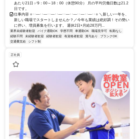
あたり21日 ✅9：00～18：00（休憩90分） 月の平均労働日数は21.2
日です。
仕事内容 ⭐･･―･･―･･―･･―･･―･･―･･―･･―･･⭐ ＼新しい一年を、
新しい職場でスタートしませんか？／今年も業績は絶好調！その勢い
に伴い、増員募集を行います。 週休2日×月給28万円...
業界未経験者歓迎
バイク通勤OK
学歴不問
車通勤OK
職場見学可
転勤なし
経験不問
未経験者歓迎
経験者歓迎
有資格者歓迎
賞与あり
ブランクOK
交通費支給
シフト制
正社員