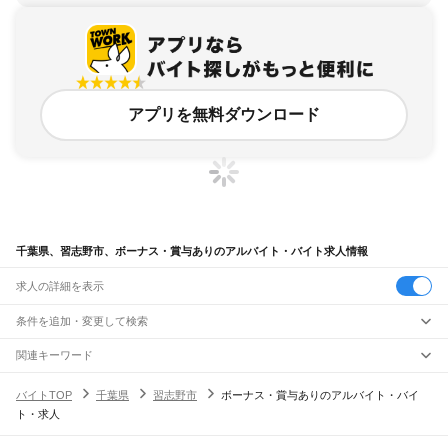
アプリを無料ダウンロード
千葉県、習志野市、ボーナス・賞与ありのアルバイト・バイト求人情報
求人の詳細を表示
条件を追加・変更して検索
市区町村を追加・変更
関連キーワード
完全在宅ワーク 全国
シール貼り 在宅
現在地周辺
ガチャガチャ
犬カフェ
千葉県
駅を追加・変更
バイトTOP
千葉県
習志野市
ボーナス・賞与ありのアルバイト・バイ
千葉県
すべて
ト・求人
千葉市
すべて
職種を追加・変更
JR武蔵野線
中央区
花見川区
稲毛区
若葉区
緑区
美浜区
南流山駅
新松戸駅
新八柱駅
東松戸駅
市川大野駅
船橋法典駅
西船橋駅