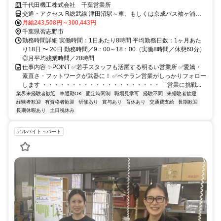
千代田機工株式会社 千葉営業所
交通・アクセス R総武線 津田沼駅～車、もしくは京成バス袖ヶ浦団
地(袖ヶ浦団地行き終点)
月給243,508円～300,443円
千葉県習志野市
勤務時間詳細 実働時間：1日あたり8時間 平均勤務日数：1ヶ月あた
り18日 〜 20日 勤務時間／9：00～18：00（実働8時間／休憩60分）
◎月平均残業時間／20時間
仕事内容 ✨POINT ✅若手スタッフも活躍する明るい営業所 ✅愛嬌・
素直さ・フットワークが武器に！ ✅ベテラン営業がしっかりフォロー
します ・・・・・・・・・・・・・・・・・・・・ 「営業に挑戦...
業界未経験者歓迎
車通勤OK
固定時間制
職場見学可
経験不問
未経験者歓迎
経験者歓迎
有資格者歓迎
研修あり
賞与あり
育休あり
交通費支給
長期歓迎
長期休暇あり
土日祝休み
アルバイト・パート