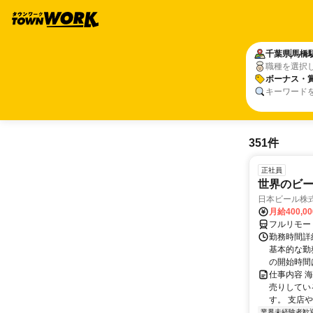
千葉県
馬橋
職種を選択
ボーナス・
キーワード
351件
正社員
世界のビ
日本ビール株
月給400,0
フルリモー
勤務時間詳細
基本的な勤務
の開始時間は
仕事内容 
売りしてい
す。 支店
業界未経験者歓