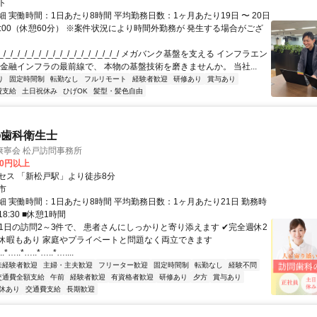
ト
 実働時間：1日あたり8時間 平均勤務日数：1ヶ月あたり19日 〜 20日
18:00（休憩60分） ※案件状況により時間外勤務が 発生する場合がござ
/_/_/_/_/_/_/_/_/_/_/_/_/_/_/_/_/ メガバンク基盤を支える インフラエン
 金融インフラの最前線で、 本物の基盤技術を磨きませんか。 当社...
り
固定時間制
転勤なし
フルリモート
経験者歓迎
研修あり
賞与あり
費支給
土日祝休み
ひげOK
髪型・髪色自由
の歯科衛生士
康寧会 松戸訪問事務所
00円以上
セス 「新松戸駅」より徒歩8分
市
細 実働時間：1日あたり8時間 平均勤務日数：1ヶ月あたり21日 勤務時
18:30 ■休憩1時間
✔1日の訪問2～3件で、 患者さんにしっかりと寄り添えます ✔完全週休2
休暇もあり 家庭やプライベートと問題なく両立できます
.*…..*…..*…..*…....
未経験者歓迎
主婦・主夫歓迎
フリーター歓迎
固定時間制
転勤なし
経験不問
交通費全額支給
午前
経験者歓迎
有資格者歓迎
研修あり
夕方
賞与あり
休あり
交通費支給
長期歓迎