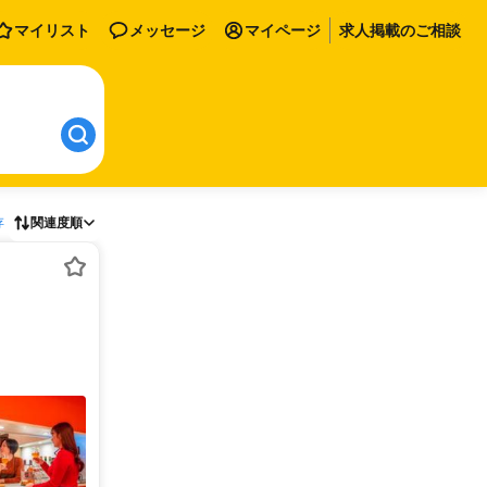
マイリスト
メッセージ
マイページ
求人掲載のご相談
存
関連度順