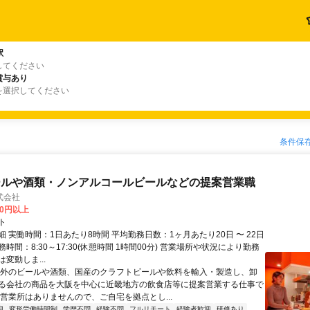
駅
してください
賞与あり
を選択してください
条件保
ールや酒類・ノンアルコールビールなどの提案営業職
式会社
00円以上
ト
 実働時間：1日あたり8時間 平均勤務日数：1ヶ月あたり20日 〜 22日
時間：8:30～17:30(休憩時間 1時間00分) 営業場所や状況により勤務
変動しま...
海外のビールや酒類、国産のクラフトビールや飲料を輸入・製造し、卸
る会社の商品を大阪を中心に近畿地方の飲食店等に提案営業する仕事で
や営業所はありませんので、ご自宅を拠点とし...
迎
変形労働時間制
学歴不問
経験不問
フルリモート
経験者歓迎
研修あり