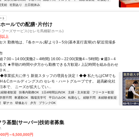
費支給
社割あり
土日祝休み
ート
ホールでの配膳･片付け
トフーズサービス(セレモ馬橋駅ホール)
0円以上
セス 勤務地は、｢各ホール｣駅より3～5分(基本直行直帰)の 駅近現場多
市
7:00～14:00(実働2～4時間) 16:00～22:00(実働4～5時間) ★週3～4
る方 ★早朝の時間や夕方から勤務できる方歓迎♪ 上記時間を組み合わせ
Ｋ...
◆◆事業拡大に伴う 新規スタッフの増員を決定！◆◆ 私たちはCMでも
 H＆Cホールディングスの セレモ・ハートグループです。 超高齢化社
本で、 ニーズが拡大してい...
未経験者歓迎
扶養内勤務OK
1日4時間以内OK
主婦・主夫歓迎
フリーター歓迎
学歴不問
車通勤OK
職場見学可
平日のみOK
転勤なし
経験不問
未経験者歓迎
迎
駅ナカ
研修あり
夕方
ブランクOK
フラ基盤(サーバー)技術者募集
子
000円～6,500,000円