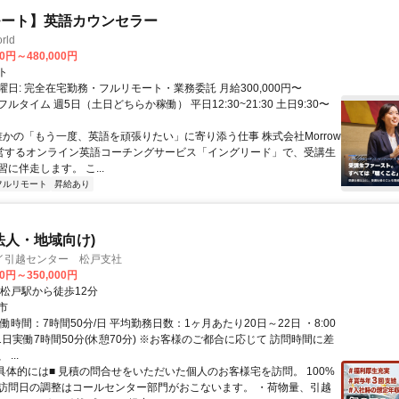
モート】英語カウンセラー
rld
00円～480,000円
ト
日: 完全在宅勤務・フルリモート・業務委託 月給300,000円〜
円 フルタイム 週5日（土日どちらか稼働） 平日12:30~21:30 土日9:30〜
 誰かの「もう一度、英語を頑張りたい」に寄り添う仕事 株式会社Morrow
が運営するオンライン英語コーチングサービス「イングリード」で、受講生
に伴走します。 こ...
フルリモート
昇給あり
法人・地域向け)
イ引越センター 松戸支社
00円～350,000円
北松戸駅から徒歩12分
市
働時間：7時間50分/日 平均勤務日数：1ヶ月あたり20日～22日 ・8:00
 ※1日実働7時間50分(休憩70分) ※お客様のご都合に応じて 訪問時間に差
...
■具体的には■ 見積の問合せをいただいた個人のお客様宅を訪問。 100%
訪問日の調整はコールセンター部門がおこないます。 ・荷物量、引越