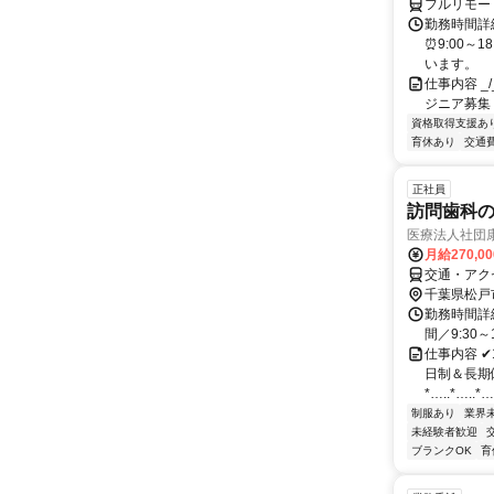
フルリモー
勤務時間詳細
⏰9:00～
います。
仕事内容 _/_
ジニア募集
資格取得支援あ
育休あり
交通
正社員
訪問歯科
医療法人社団
月給270,0
交通・アク
千葉県松戸
勤務時間詳
間／9:30～
仕事内容 
日制＆長期
*…..*…..*….
制服あり
業界
未経験者歓迎
ブランクOK
育