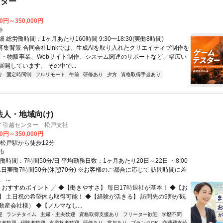
スター
00円～350,000円
ト
 総労働時間：1ヶ月あたり160時間 9:30〜18:30(実働8時間)
●募集背景 合同会社Linkでは、生成AIを取り入れたクリエイティブ制作を
C・物販事業、Webサイト制作、システム関連のサポートなど、幅広い
開しています。 その中で...
り
固定時間制
フルリモート
午前
研修あり
夕方
資格取得手当あり
法人・地域向け)
イ引越センター 松戸支社
00円～350,000円
北松戸駅から徒歩12分
市
働時間：7時間50分/日 平均勤務日数：1ヶ月あたり20日～22日 ・8:00
 ※1日実働7時間50分(休憩70分) ※お客様のご都合に応じて 訪問時間に差
...
 おすすめポイント ／ ◆【働きやすさ】 毎日17時退社が基本！ ◆【お
】 土日祝の希望休も取得可能！ ◆【経験が活きる】 訪問先の9割が既
産会社様） ◆【ノルマなし...
迎
ランチタイム
主婦・主夫歓迎
資格取得支援あり
フリーター歓迎
学歴不問
験者歓迎
経験者歓迎
有資格者歓迎
研修あり
賞与あり
ブランクOK
交通費支給