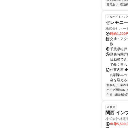
賞与あり
交通
アルバイト・パ
セレモニー
株式会社ハー
時給1,20
交通・アク
数
千葉県松戸
勤務時間詳細 
日勤務でき
て働く事もＯ
仕事内容 
お馴染みの
会を迎える日
制服あり
業界
バイク通勤OK
午前
経験者歓
正社員
関西 イン
株式会社林電
年俸5,500,