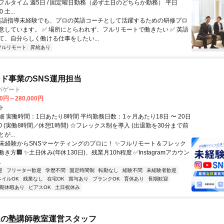
0円 フルタイム 週5日 / 固定曜日勤務（必ず土日のどちらか勤務） 平日
0 土...
 英語指導未経験でも、プロの英語コーチとして活躍するための研修プロ
意しています。 ✅ 場所にとらわれず、フルリモートで働きたい ✅ 英語
て、自分らしく働ける仕事をしたい...
フルリモート
昇給あり
ド事業のSNS運用担当
パゲート
00円～280,000円
ト
 実働時間：1日あたり8時間 平均勤務日数：1ヶ月あたり18日 〜 20日
8:30 (実働8時間／休憩1時間) ☆フレックス制を導入 (出退勤を30分まで前
が...
✨未経験からSNSマーケティングのプロに！ ✨フルリモート＆フレック
き方🏢 ✨土日休み(年休130日)、残業月10h程度 ✅Instagramアカウン
.
迎
フリーター歓迎
学歴不問
固定時間制
転勤なし
経験不問
未経験者歓迎
ネイルOK
残業なし
在宅OK
賞与あり
ブランクOK
育休あり
長期歓迎
期休暇あり
ピアスOK
土日祝休み
迎の塾講師教室運営スタッフ