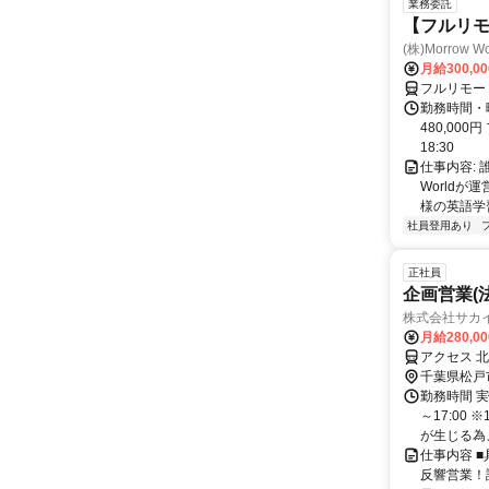
業務委託
【フルリ
(株)Morrow Wo
月給300,0
フルリモー
勤務時間・曜
480,000
18:30
仕事内容:
World
様の英語学習
社員登用あり
正社員
企画営業(
株式会社サカ
月給280,0
アクセス 
千葉県松戸
勤務時間 実
～17:00
が生じる為、 
仕事内容 
反響営業！