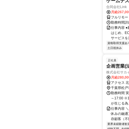
ゲームテ
合同会社Link
月給267,0
フルリモー
勤務時間詳細
仕事内容 
はじめ、E
サービスを展
資格取得支援あ
土日祝休み
正社員
企画営業(
株式会社サカ
月給280,0
アクセス 
千葉県松戸
勤務時間 実
～17:00
が生じる為、 
仕事内容 ＼
休みの融通
存顧客（不動
業界未経験者歓
経験不問
未経