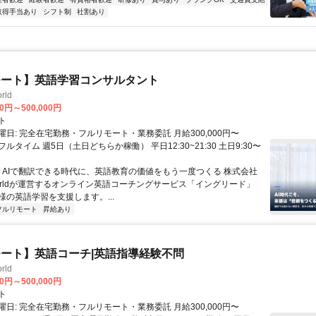
取得手当あり
シフト制
社割あり
モート】英語学習コンサルタント
rld
00円～500,000円
ト
日: 完全在宅勤務・フルリモート・業務委託 月給300,000円〜
円 フルタイム 週5日（土日どちらか稼働） 平日12:30~21:30 土日9:30〜
 ▼AIで翻訳できる時代に、英語教育の価値をもう一度つくる 株式会社
 Worldが運営するオンライン英語コーチングサービス「イングリード」
様の英語学習を支援します。...
フルリモート
昇給あり
ート】英語コーチ|英語指導経験不問
rld
00円～500,000円
ト
日: 完全在宅勤務・フルリモート・業務委託 月給300,000円〜