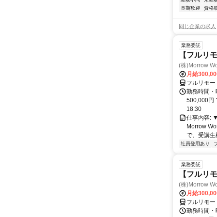
長期歓迎
資格
同じ企業の求人
業務委託
【フルリ
(株)Morrow Wo
月給300,0
フルリモー
勤務時間・曜
500,000
18:30
仕事内容:
Morrow
で、受講生
社員登用あり
業務委託
【フルリモ
(株)Morrow Wo
月給300,0
フルリモー
勤務時間・曜