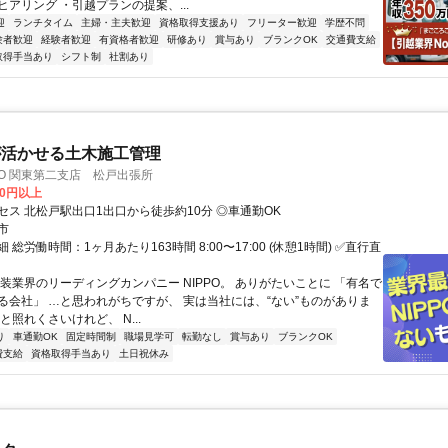
アリング ・引越プランの提案、...
迎
ランチタイム
主婦・主夫歓迎
資格取得支援あり
フリーター歓迎
学歴不問
験者歓迎
経験者歓迎
有資格者歓迎
研修あり
賞与あり
ブランクOK
交通費支給
取得手当あり
シフト制
社割あり
が活かせる土木施工管理
PO 関東第二支店 松戸出張所
00円以上
セス 北松戸駅出口1出口から徒歩約10分 ◎車通勤OK
市
 総労働時間：1ヶ月あたり163時間 8:00〜17:00 (休憩1時間) ✅直行直
舗装業界のリーディングカンパニー NIPPO。 ありがたいことに 「有名で
る会社」 …と思われがちですが、 実は当社には、“ない”ものがありま
と照れくさいけれど、 N...
り
車通勤OK
固定時間制
職場見学可
転勤なし
賞与あり
ブランクOK
費支給
資格取得手当あり
土日祝休み