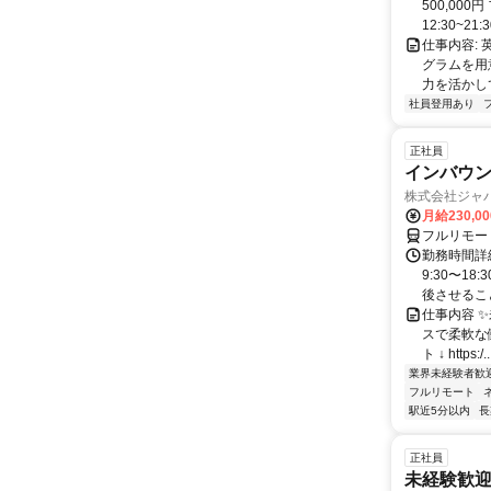
500,00
12:30~21:3
仕事内容:
グラムを用
力を活かし
社員登用あり
正社員
インバウン
株式会社ジャ
月給230,0
フルリモー
勤務時間詳細
9:30〜1
後させること
仕事内容 
スで柔軟な働
ト ↓ https:/..
業界未経験者歓
フルリモート
駅近5分以内
長
正社員
未経験歓