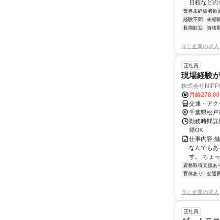
日程などのヒ
業界未経験者歓
経験不問
未経
長期歓迎
資格
同じ企業の求人
正社員
現場経験
株式会社NIP
月給278,0
交通・アク
千葉県松戸
勤務時間詳細
帰OK
仕事内容 
なんでもあ
す。 ちょっ
資格取得支援あ
育休あり
交通
同じ企業の求人
正社員