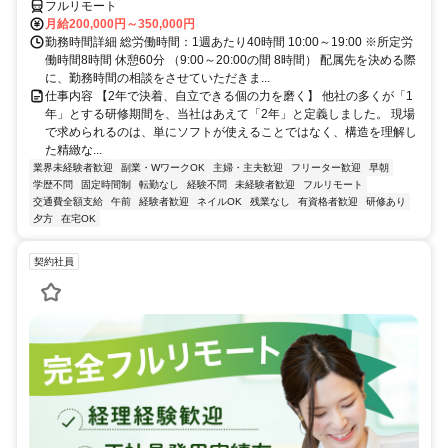
フルリモート
月給200,000円～350,000円
勤務時間詳細 総労働時間：1週あたり40時間 10:00～19:00 ※所定労
働時間8時間 休憩60分 （9:00～20:00の間 8時間） 配属先を決める際
に、勤務時間の相談をさせていただきま...
仕事内容 【2年で決着、自立できる個の力を磨く】 他社の多くが「1
年」とする研修期間を、当社はあえて「2年」と定義しました。 現場
で求められるのは、単にソフトが使えることではなく、構造を理解し
た精緻な...
業界未経験者歓迎
副業・WワークOK
主婦・主夫歓迎
フリーター歓迎
早朝
学歴不問
固定時間制
転勤なし
経験不問
未経験者歓迎
フルリモート
交通費全額支給
午前
経験者歓迎
ネイルOK
残業なし
有資格者歓迎
研修あり
夕方
在宅OK
契約社員