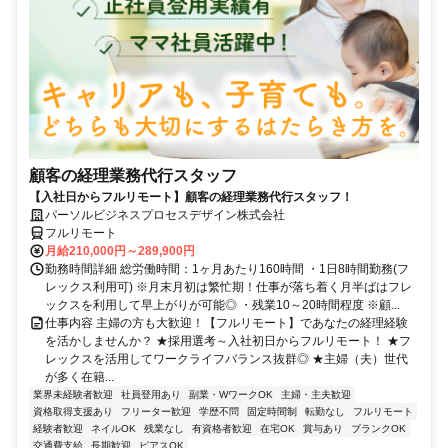
顧客の経理業務代行スタッフ
【入社日からフルリモート】顧客の経理業務代行スタッフ！
パーソルビジネスプロセスデザイン株式会社
フルリモート
月給210,000円～289,900円
勤務時間詳細 総労働時間：1ヶ月あたり160時間 ・1日8時間勤務(フ
レックス利用可) ※月末月初は繁忙期！仕事が落ち着く月半ばはフレ
ックスを利用して早上がりが可能◎ ・残業10～20時間程度 ※顧...
仕事内容 主婦の方も大歓迎！【フルリモート】であなたの経理経験
を活かしませんか？ ★採用選考～入社初日からフルリモート！ ★フ
レックスを活用してワークライフバランス抜群◎ ★主婦（夫）世代
が多く在籍...
業界未経験者歓迎
社員登用あり
副業・WワークOK
主婦・主夫歓迎
資格取得支援あり
フリーター歓迎
学歴不問
固定時間制
転勤なし
フルリモート
経験者歓迎
ネイルOK
残業なし
有資格者歓迎
在宅OK
賞与あり
ブランクOK
交通費支給
長期歓迎
ピアスOK