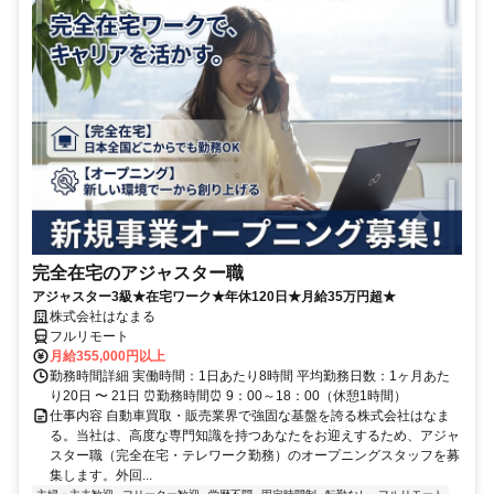
完全在宅のアジャスター職
アジャスター3級★在宅ワーク★年休120日★月給35万円超★
株式会社はなまる
フルリモート
月給355,000円以上
勤務時間詳細 実働時間：1日あたり8時間 平均勤務日数：1ヶ月あた
り20日 〜 21日 ⏰勤務時間⏰ 9：00～18：00（休憩1時間）
仕事内容 自動車買取・販売業界で強固な基盤を誇る株式会社はなま
る。当社は、高度な専門知識を持つあなたをお迎えするため、アジャ
スター職（完全在宅・テレワーク勤務）のオープニングスタッフを募
集します。外回...