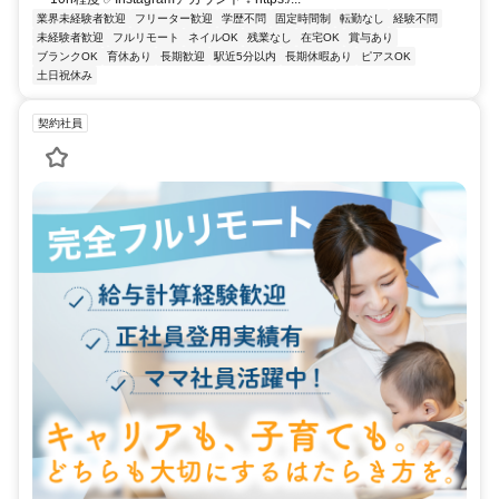
業界未経験者歓迎
フリーター歓迎
学歴不問
固定時間制
転勤なし
経験不問
未経験者歓迎
フルリモート
ネイルOK
残業なし
在宅OK
賞与あり
ブランクOK
育休あり
長期歓迎
駅近5分以内
長期休暇あり
ピアスOK
土日祝休み
契約社員