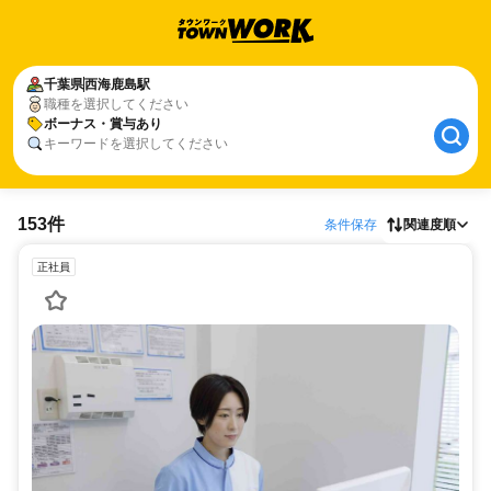
千葉県
西海鹿島駅
職種を選択してください
ボーナス・賞与あり
キーワードを選択してください
153件
条件保存
関連度順
正社員