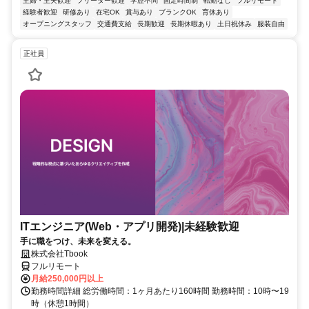
主婦・主夫歓迎
フリーター歓迎
学歴不問
固定時間制
転勤なし
フルリモート
経験者歓迎
研修あり
在宅OK
賞与あり
ブランクOK
育休あり
オープニングスタッフ
交通費支給
長期歓迎
長期休暇あり
土日祝休み
服装自由
正社員
ITエンジニア(Web・アプリ開発)|未経験歓迎
手に職をつけ、未来を変える。
株式会社Tbook
フルリモート
月給250,000円以上
勤務時間詳細 総労働時間：1ヶ月あたり160時間 勤務時間：10時〜19
時（休憩1時間）