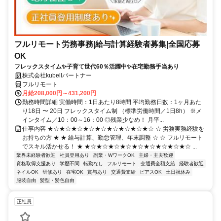
フルリモート労務事務|給与計算経験者募集|全国応募
OK
フレックスタイム✨子育て世代60％活躍中✨在宅勤務手当あり
株式会社kubellパートナー
フルリモート
月給208,000円～431,200円
勤務時間詳細 実働時間：1日あたり8時間 平均勤務日数：1ヶ月あた
り18日 〜 20日 フレックスタイム制 （標準労働時間／1日8h） ※メ
インタイム／10：00～16：00 ◎残業少なめ！ 月平...
仕事内容 ★☆★☆★☆★☆★☆★☆★☆★☆★☆ ☆ 労務実務経験を
お持ちの方 ★ ★ 給与計算、勤怠管理、年末調整 ☆ ☆ フルリモート
でスキル活かせる！ ★ ★☆★☆★☆★☆★☆★☆★☆★☆★☆ ...
業界未経験者歓迎
社員登用あり
副業・WワークOK
主婦・主夫歓迎
資格取得支援あり
学歴不問
転勤なし
フルリモート
交通費全額支給
経験者歓迎
ネイルOK
研修あり
在宅OK
賞与あり
交通費支給
ピアスOK
土日祝休み
服装自由
髪型・髪色自由
正社員