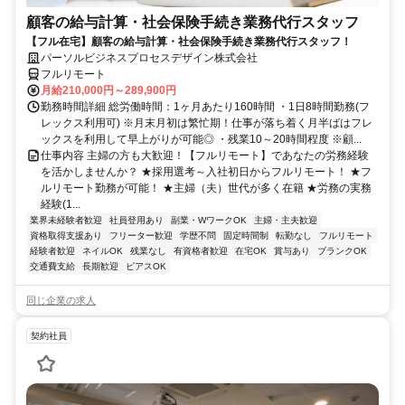
顧客の給与計算・社会保険手続き業務代行スタッフ
【フル在宅】顧客の給与計算・社会保険手続き業務代行スタッフ！
パーソルビジネスプロセスデザイン株式会社
フルリモート
月給210,000円～289,900円
勤務時間詳細 総労働時間：1ヶ月あたり160時間 ・1日8時間勤務(フ
レックス利用可) ※月末月初は繁忙期！仕事が落ち着く月半ばはフレ
ックスを利用して早上がりが可能◎ ・残業10～20時間程度 ※顧...
仕事内容 主婦の方も大歓迎！【フルリモート】であなたの労務経験
を活かしませんか？ ★採用選考～入社初日からフルリモート！ ★フ
ルリモート勤務が可能！ ★主婦（夫）世代が多く在籍 ★労務の実務
経験(1...
業界未経験者歓迎
社員登用あり
副業・WワークOK
主婦・主夫歓迎
資格取得支援あり
フリーター歓迎
学歴不問
固定時間制
転勤なし
フルリモート
経験者歓迎
ネイルOK
残業なし
有資格者歓迎
在宅OK
賞与あり
ブランクOK
交通費支給
長期歓迎
ピアスOK
同じ企業の求人
契約社員