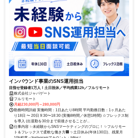
インバウンド事業のSNS運用担当
目指せ登録者1万人！土日祝休／平均残業12h／フルリモート
株式会社ジャパゲート
フルリモート
月給230,000円～280,000円
勤務時間詳細 実働時間：1日あたり8時間 平均勤務日数：1ヶ月あた
り18日 〜 20日 9:30〜18:30 (実働8時間／休憩1時間) ☆フレックス制
を導入 (出退勤を30分まで前後させることが...
仕事内容 ✨未経験からSNSマーケティングのプロに！ ✨フルリモー
ト＆フレックスで柔軟な働き方🏢 ✨土日休み(年休130日)、残業月
10h程度 ✅Instagramアカウント ↓ https:/...