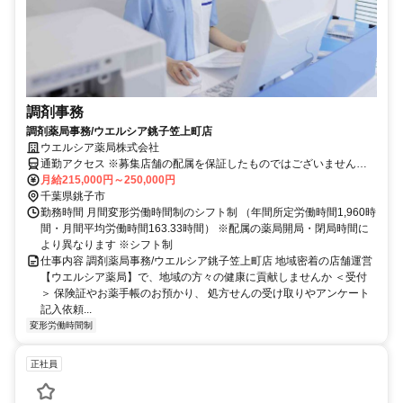
調剤事務
調剤薬局事務/ウエルシア銚子笠上町店
ウエルシア薬局株式会社
通勤アクセス ※募集店舗の配属を保証したものではございませんの
で予めご了承ください ※配属店舗は上記店舗以外の可能性がござい
月給215,000円～250,000円
ます ※勤務店舗の指定は出来かねます。 勤務区分を下記の３つから
千葉県銚子市
選択 ＜エリア職＞ 原則として転居を伴う異動はございません。 自宅
勤務時間 月間変形労働時間制のシフト制 （年間所定労働時間1,960時
から50km圏内、通勤片道90分圏内での配属店舗となります。 ＜リー
間・月間平均労働時間163.33時間） ※配属の薬局開局・閉局時間に
ジョナル職＞ 異動の範囲は本拠地とその隣接県または直線距離で概
より異なります ※シフト制
ね100km以内 ※社宅制度・赴任手当制度あり ＜ナショナル職＞ 全国
仕事内容 調剤薬局事務/ウエルシア銚子笠上町店 地域密着の店舗運営
の店舗への異動あり ※社宅制度・赴任手当制度あり
【ウエルシア薬局】で、地域の方々の健康に貢献しませんか ＜受付
＞ 保険証やお薬手帳のお預かり、 処方せんの受け取りやアンケート
記入依頼...
変形労働時間制
正社員