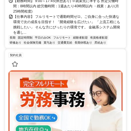
【勤務時間】 9:00～17:45(休憩あり) ※就業先に準ずる 所定労働時
間：8時間以内 総労働時間：1週あたり40時間以内 ・残業：あり(月
25時間程度)
【仕事内容】 フルリモートで通勤時間ゼロ。ご自身に合った快適な
環境で次の成長を目指す！ 「開発経験を広げたい」 「上流工程にも
挑戦したい」 そんな方にぴったりの環境です。 金融系システム開発
を通し...
長期
固定時間制
平日のみOK
フルリモート
経験者歓迎
有資格者歓迎
研修あり
社会保険完備
賞与あり
交通費支給
長期休暇あり
昇給あり
契約社員