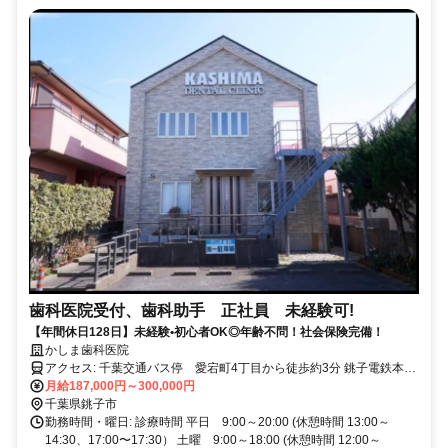
歯科医院受付、歯科助手 正社員 未経験可!
【年間休日128日】未経験•初心者OK◎年齢不問！社会保険完備！
かしま歯科医院
アクセス: 千葉交通バス停 愛宕町4丁目から徒歩約3分 銚子電鉄本銚
子駅から12分程度
月給187,000円～300,000円
千葉県銚子市
勤務時間・曜日: 診療時間 平日 9:00～20:00 (休憩時間 13:00～
14:30、17:00〜17:30） 土曜 9:00～18:00 (休憩時間 12:00～