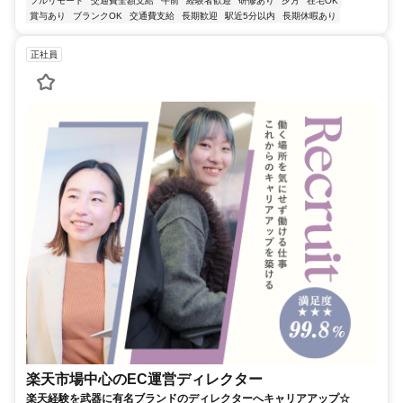
フルリモート
交通費全額支給
午前
経験者歓迎
研修あり
夕方
在宅OK
賞与あり
ブランクOK
交通費支給
長期歓迎
駅近5分以内
長期休暇あり
正社員
楽天市場中心のEC運営ディレクター
楽天経験を武器に有名ブランドのディレクターへキャリアアップ☆