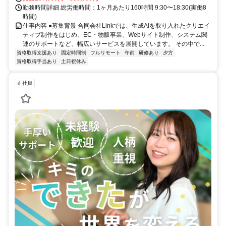
勤務時間詳細 総労働時間：1ヶ月あたり160時間 9:30〜18:30(実働8
時間)
仕事内容 ●募集背景 合同会社Linkでは、生成AIを取り入れたクリエイ
ティブ制作をはじめ、EC・物販事業、Webサイト制作、システム関
連のサポートなど、幅広いサービスを展開しています。 その中で...
資格取得支援あり
固定時間制
フルリモート
午前
研修あり
夕方
資格取得手当あり
土日祝休み
正社員