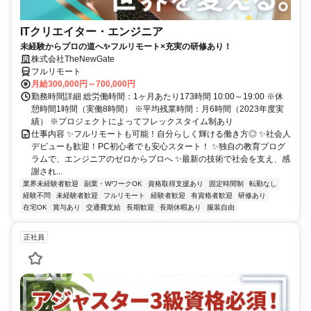
ITクリエイター・エンジニア
未経験からプロの道へ✨フルリモート×充実の研修あり！
株式会社TheNewGate
フルリモート
月給300,000円～700,000円
勤務時間詳細 総労働時間：1ヶ月あたり173時間 10:00～19:00 ※休
憩時間1時間（実働8時間） ※平均残業時間：月6時間（2023年度実
績） ※プロジェクトによってフレックスタイム制あり
仕事内容 ✨フルリモートも可能！自分らしく輝ける働き方◎ ✨社会人
デビューも歓迎！PC初心者でも安心スタート！ ✨独自の教育プログ
ラムで、エンジニアのゼロからプロへ ✨最新の技術で社会を支え、感
謝され...
業界未経験者歓迎
副業・WワークOK
資格取得支援あり
固定時間制
転勤なし
経験不問
未経験者歓迎
フルリモート
経験者歓迎
有資格者歓迎
研修あり
在宅OK
賞与あり
交通費支給
長期歓迎
長期休暇あり
服装自由
正社員