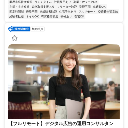
業界未経験者歓迎
ランチタイム
社員登用あり
副業・WワークOK
主婦・主夫歓迎
資格取得支援あり
フリーター歓迎
学歴不問
車通勤OK
固定時間制
経験不問
未経験者歓迎
住宅手当あり
フルリモート
交通費全額支給
経験者歓迎
ネイルOK
有資格者歓迎
研修あり
在宅OK
契約社員
【フルリモート】デジタル広告の運用コンサルタン