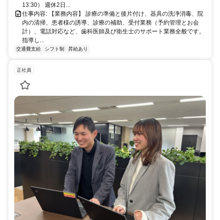
13:30） 週休2日...
仕事内容: 【業務内容】 診療の準備と後片付け、器具の洗浄消毒、院
内の清掃、患者様の誘導、診療の補助、受付業務（予約管理とお会
計）、電話対応など、歯科医師及び衛生士のサポート業務全般です。
指導し...
交通費支給
シフト制
昇給あり
正社員