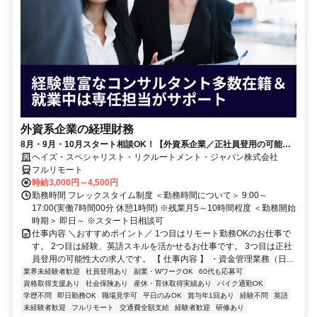
外資系企業の経理財務
8月・9月・10月スタート相談OK！【外資系企業／正社員登用の可能性
大／700万～800万／リモート勤務OK】経理財務
ヘイズ・スペシャリスト・リクルートメント・ジャパン株式会社
フルリモート
時給3,000円～4,500円
勤務時間 フレックスタイム制度 ＜勤務時間について＞ 9:00～
17:00(実働7時間00分 休憩1時間) ※残業月5～10時間程度 ＜勤務開始
時期＞ 即日～ ※スタート日相談可
仕事内容 ＼おすすめポイント／ 1つ目はリモート勤務OKのお仕事で
す。 2つ目は経験、英語スキルを活かせるお仕事です。 3つ目は正社
員登用の可能性大の求人です。 【 仕事内容 】 ・資金管理業務（日...
業界未経験者歓迎
社員登用あり
副業・WワークOK
60代も応募可
資格取得支援あり
社会保険あり
産休・育休取得実績あり
バイク通勤OK
学歴不問
即日勤務OK
職場見学可
平日のみOK
賞与年1回あり
経験不問
英語
未経験者歓迎
フルリモート
交通費全額支給
経験者歓迎
研修あり