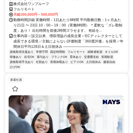
株式会社ワンプルーフ
フルリモート
月給300,000円～500,000円
勤務時間詳細 実働時間：1日あたり8時間 平均勤務日数：1ヶ月あた
り21日 〜 23日 10：00～19：00（実働8時間） ＊柔軟な「ズレ勤制
度」あり！ 出社時間を前後2時間ズラせます。 有給を...
仕事内容 ✅設立以来、増収増益の成長企業 ✅ECディレクターとして
成長できる環境 ✅主観によらない評価制度「360度評価」を採用 ✅年
間休日平均128日＆土日祝休み ―――――――――――――...
資格取得支援あり
学歴不問
固定時間制
フルリモート
経験者歓迎
ネイルOK
研修あり
在宅OK
賞与あり
ブランクOK
育休あり
交通費支給
長期歓迎
資格取得手当あり
社割あり
長期休暇あり
ピアスOK
土日祝休み
服装自由
ひげOK
派遣社員