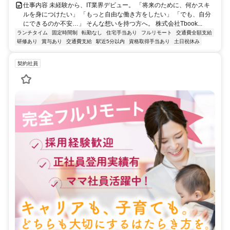
仕事内容 未経験から、IT業界デビュー。 「将来のために、何かスキ
ルを身につけたい」 「もっと自由な働き方をしたい」 「でも、自分
にできるのか不安…」 そんな想いを持つ方へ。 株式会社Tbook...
ランチタイム
固定時間制
転勤なし
住宅手当あり
フルリモート
交通費全額支給
研修あり
賞与あり
交通費支給
駅近5分以内
資格取得手当あり
土日祝休み
契約社員