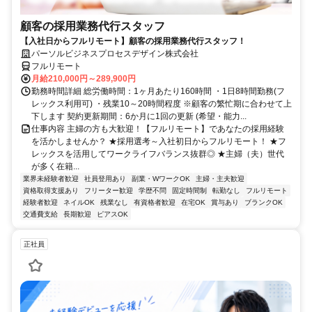
顧客の採用業務代行スタッフ
【入社日からフルリモート】顧客の採用業務代行スタッフ！
パーソルビジネスプロセスデザイン株式会社
フルリモート
月給210,000円～289,900円
勤務時間詳細 総労働時間：1ヶ月あたり160時間 ・1日8時間勤務(フ
レックス利用可) ・残業10～20時間程度 ※顧客の繁忙期に合わせて上
下します 契約更新期間：6か月に1回の更新 (希望・能力...
仕事内容 主婦の方も大歓迎！【フルリモート】であなたの採用経験
を活かしませんか？ ★採用選考～入社初日からフルリモート！ ★フ
レックスを活用してワークライフバランス抜群◎ ★主婦（夫）世代
が多く在籍...
業界未経験者歓迎
社員登用あり
副業・WワークOK
主婦・主夫歓迎
資格取得支援あり
フリーター歓迎
学歴不問
固定時間制
転勤なし
フルリモート
経験者歓迎
ネイルOK
残業なし
有資格者歓迎
在宅OK
賞与あり
ブランクOK
交通費支給
長期歓迎
ピアスOK
正社員