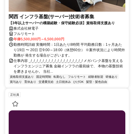
関西 インフラ基盤(サーバー)技術者募集
【3年以上サーバーの構築経験・保守経験必須】資格取得支援あり
株式会社林電子
フルリモート
年俸5,500,000円～6,500,000円
勤務時間詳細 実働時間：1日あたり8時間 平均勤務日数：1ヶ月あた
り19日 〜 20日 ⏰9:00～18:00（休憩60分） ※案件状況により時間外
勤務が 発生する場合がございます。
仕事内容 _/_/_/_/_/_/_/_/_/_/_/_/_/_/_/_/_/_/ メガバンク基盤を支える
インフラエンジニア募集 金融インフラの最前線で、 本物の基盤技術
を磨きませんか。 当社...
資格取得支援あり
固定時間制
転勤なし
フルリモート
経験者歓迎
研修あり
賞与あり
育休あり
交通費支給
土日祝休み
ひげOK
髪型・髪色自由
正社員