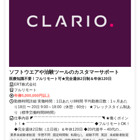
ソフトウエアや治験ツールのカスタマーサポート
医療知識不要！フルリモート可★完全週休2日制＆年休120日
ERT株式会社
フルリモート
年俸5,000,000円以上
勤務時間詳細 実働時間：1日あたり8時間 平均勤務日数：1ヶ月あた
り18日 〜 20日 9:00～18:00（休憩：60分） ★フレックスタイム制あ
り（標準労働時間8時間）
仕事内容 ◤￣￣￣￣￣￣￣￣￣￣￣￣￣￣￣￣￣￣◥ ★働くポイン
ト！★ ￣￣￣￣￣￣￣￣￣￣￣￣￣￣￣￣￣￣ ◆フルリモートOK！
◆完全週休2日制（土日祝）＆年休120日 ◆20代後半～40代の...
業界未経験者歓迎
学歴不問
固定時間制
転勤なし
経験不問
英語
未経験者歓迎