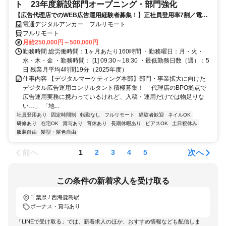
ト 23年度新設部門オープニング・部門強化
【広告代理店でのWEB広告運用経験者募集！】正社員登用率7割／電通
G／全国×完全在宅／年休126日・土日祝休み／残業月平均4時間19分
電通デジタルアンカー フルリモート
フルリモート
月給250,000円～500,000円
勤務時間 総労働時間：1ヶ月あたり160時間 ・勤務曜日：月・火・
水・木・金 ・勤務時間： [1] 09:30～18:30 ・最低勤務日数（週）：5
日 残業月平均4時間19分（2025年度）
仕事内容 【デジタルマーケティング本部】部門・事業拡大に向けた
デジタル広告運用コンサルタント積極募集！ 「代理店のBPO拠点で
広告運用実務に携わっているけれど、入稿・運用だけでは物足りな
い…」 「地...
社員登用あり
固定時間制
転勤なし
フルリモート
経験者歓迎
ネイルOK
研修あり
在宅OK
賞与あり
育休あり
長期休暇あり
ピアスOK
土日祝休み
服装自由
髪型・髪色自由
前へ
次へ
1
2
3
4
5
この条件の新着求人を受け取る
千葉県 / 西海鹿島駅
ボーナス・賞与あり
「LINEで受け取る」では、新着求人のほか、おすすめ情報なども配信しま