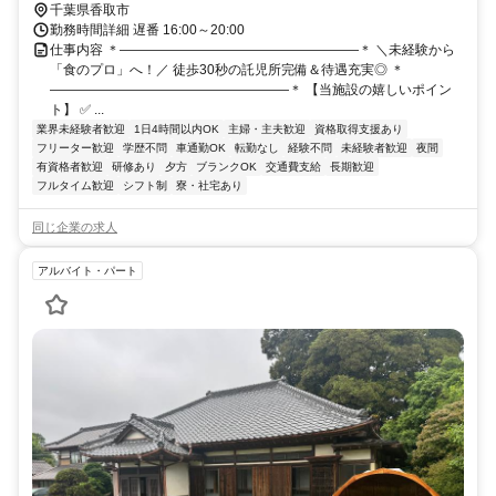
千葉県香取市
勤務時間詳細 遅番 16:00～20:00
仕事内容 ＊――――――――――――――――――＊ ＼未経験から
「食のプロ」へ！／ 徒歩30秒の託児所完備＆待遇充実◎ ＊
――――――――――――――――――＊ 【当施設の嬉しいポイン
ト】 ✅ ...
業界未経験者歓迎
1日4時間以内OK
主婦・主夫歓迎
資格取得支援あり
フリーター歓迎
学歴不問
車通勤OK
転勤なし
経験不問
未経験者歓迎
夜間
有資格者歓迎
研修あり
夕方
ブランクOK
交通費支給
長期歓迎
フルタイム歓迎
シフト制
寮・社宅あり
同じ企業の求人
アルバイト・パート