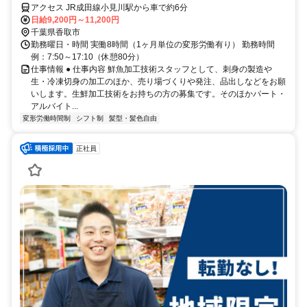
アクセス JR成田線小見川駅から車で約6分
日給9,200円～11,200円
千葉県香取市
勤務曜日・時間 実働8時間（1ヶ月単位の変形労働有り） 勤務時間
例：7:50～17:10（休憩80分）
仕事情報 ● 仕事内容 鮮魚加工技術スタッフとして、刺身の製造や
生・冷凍切身の加工のほか、売り場づくりや発注、品出しなどをお願
いします。生鮮加工技術をお持ちの方の募集です。そのほかパート・
アルバイト...
変形労働時間制
シフト制
髪型・髪色自由
正社員