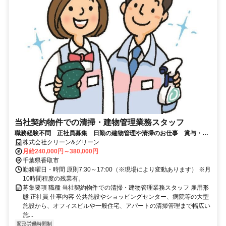
当社契約物件での清掃・建物管理業務スタッフ
職務経験不問 正社員募集 日勤の建物管理や清掃のお仕事 賞与・手
当あり！
株式会社クリーン&グリーン
月給240,000円～380,000円
千葉県香取市
勤務曜日・時間 原則7:30～17:00（※現場により変動あります） ※月
10時間程度の残業有。
募集要項 職種 当社契約物件での清掃・建物管理業務スタッフ 雇用形
態 正社員 仕事内容 公共施設やショッピングセンター、病院等の大型
施設から、オフィスビルや一般住宅、アパートの清掃管理まで幅広い
施...
変形労働時間制