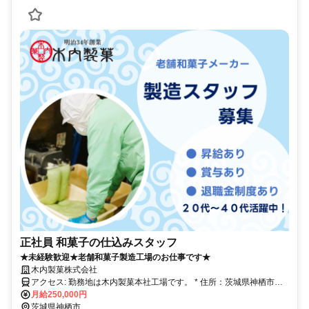
正社員 和菓子の仕込みスタッフ
★未経験歓迎★老舗和菓子製造工場のお仕事です★
木内製菓株式会社
アクセス: 勤務地は木内製菓本社工場です。 * 住所：茨城県神栖市息
栖751-1
月給250,000円
茨城県神栖市