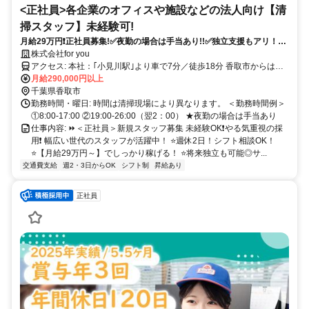
<正社員>各企業のオフィスや施設などの法人向け【清
掃スタッフ】未経験可!
月給29万円❗正社員募集!✅夜勤の場合は手当あり!!✅独立支援もアリ！✅
未経験OK!!✅フリーター歓迎!!✅幅広い世代のスタッフが活躍中!!
株式会社for you
アクセス: 本社：｢小見川駅｣より車で7分／徒歩18分 香取市からはも
ちろん、 神崎町、成田市、多古町、 芝山町、富里市、 茨城県稲敷市
月給290,000円以上
からもアクセス良好◎
千葉県香取市
勤務時間・曜日: 時間は清掃現場により異なります。 ＜勤務時間例＞
①8:00-17:00 ②19:00-26:00（翌2：00） ★夜勤の場合は手当あり
仕事内容: ⏩＜正社員＞新規スタッフ募集 未経験OK❗やる気重視の採
用❗ 幅広い世代のスタッフが活躍中！ ⭐週休2日！シフト相談OK！
⭐【月給29万円～】でしっかり稼げる！ ⭐将来独立も可能◎サ...
交通費支給
週2・3日からOK
シフト制
昇給あり
正社員