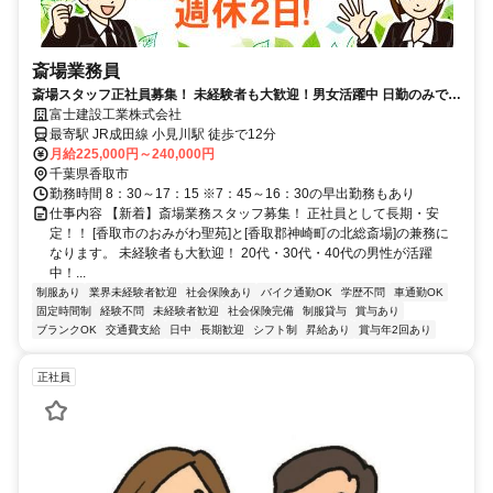
斎場業務員
斎場スタッフ正社員募集！ 未経験者も大歓迎！男女活躍中 日勤のみで残
業ほぼなし／週休2日
富士建設工業株式会社
最寄駅 JR成田線 小見川駅 徒歩で12分
月給225,000円～240,000円
千葉県香取市
勤務時間 8：30～17：15 ※7：45～16：30の早出勤務もあり
仕事内容 【新着】斎場業務スタッフ募集！ 正社員として長期・安
定！！ [香取市のおみがわ聖苑]と[香取郡神崎町の北総斎場]の兼務に
なります。 未経験者も大歓迎！ 20代・30代・40代の男性が活躍
中！...
制服あり
業界未経験者歓迎
社会保険あり
バイク通勤OK
学歴不問
車通勤OK
固定時間制
経験不問
未経験者歓迎
社会保険完備
制服貸与
賞与あり
ブランクOK
交通費支給
日中
長期歓迎
シフト制
昇給あり
賞与年2回あり
正社員