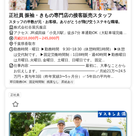
正社員 振袖・きもの専門店の接客販売スタッフ
スタッフの半数が元・お客様。ありがとうが飛び交うステキな職場。
株式会社谷屋呉服店
アクセス: JR成田線「小見川駅」徒歩7分 車通勤OK（大駐車場完備・
交通費全額支給）
月給210,000円～245,000円
千葉県香取市
勤務時間・曜日: ▶勤務時間 9:30~18:30（休憩時間1時間） ▶休憩
は交代制です。 ▶固定労働時間制：1日8時間・週40時間 ▶勤務曜日
は月曜日､火曜日､金曜日、土曜日、日曜日です。 固定...
仕事内容: ━━━━━━━━━━━━━━━ 最初に、大事なことから
お伝えします。 ━━━━━━━━━━━━━━━ ✅ 月給21万〜24.5
万円＋賞与年3回（昨年実績3〜5ヶ月分） ✅ 5年目の平均年...
即日勤務OK
固定時間制
残業なし
昇給あり
正社員