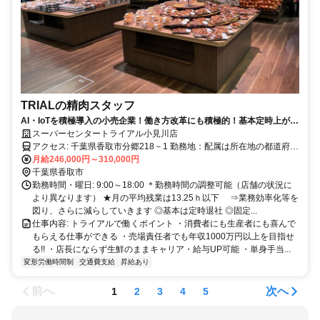
TRIALの精肉スタッフ
AI・IoTを積極導入の小売企業！働き方改革にも積極的！基本定時上が
り！
スーパーセンタートライアル小見川店
アクセス: 千葉県香取市分郷218－1 勤務地：配属は所在地の都道府県
※初任地は最寄りの店舗又は希望エリアを優先し配属します。 ※エ
月給246,000円～310,000円
リア内勤務または全国勤務いずれか希望を選択できます。
千葉県香取市
勤務時間・曜日: 9:00～18:00 ＊勤務時間の調整可能（店舗の状況に
より異なります） ★月の平均残業は13.25ｈ以下 ⇒業務効率化等を
図り、さらに減らしていきます ◎基本は定時退社 ◎固定...
仕事内容: トライアルで働くポイント ・消費者にも生産者にも喜んで
もらえる仕事ができる ・売場責任者でも年収1000万円以上を目指せ
る!! ・店長にならず生鮮のままキャリア・給与UP可能 ・単身手当...
変形労働時間制
交通費支給
昇給あり
前へ
次へ
1
2
3
4
5