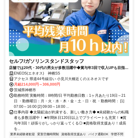
セルフ/ガソリンスタンドスタッフ
店舗では20代・30代の男女が多数活躍中◆賞与年3回で収入UPも目指せ
る！※2025年実績 / 5.5ヶ月分◆年間休日120日以上でプライベートも充
ENEOS(エネオス) 神栖SS
実！◆月の平均残業時間10時間以内◆業界大手！５４年連続黒字の安定
アクセス 県道44号線沿い 小見川大橋近くのエネオスです
企業◆資格取得支援もあり！未経験者からでも主任・店長にキャリアア
月給214,000円～306,000円
ップ可能◆国内TOPクラスの社宅制度
茨城県神栖市
勤務時間 実働時間：8時間/日 平均勤務日数：1ヶ月あたり19日～21
日 ・勤務曜日：月・火・水・木・金・土・日・祝 ・勤務時間： [1]
07:00～16:00 [2] 09:00～18:00 ...
仕事内容 ◆太陽鉱油が約束する、新しい働き方◆ ■未経験からの転職
者も多数活躍中！ ■年間休日120日以上でプライベートも充実！ ■賞
与年3回！頑張りがしっかり返ってくる◎ ■資格取得支援あり！成長
を...
業界未経験者歓迎
変形労働時間制
資格取得支援あり
バイク通勤OK
学歴不問