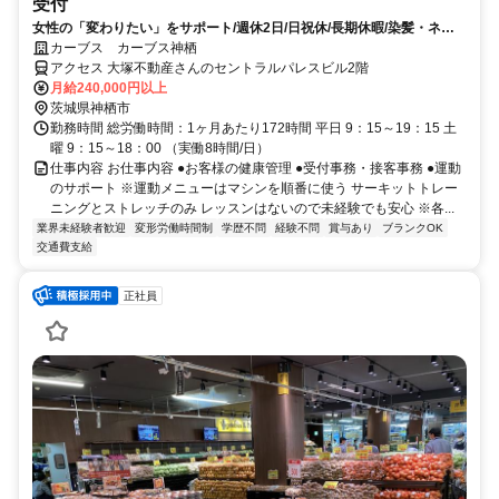
受付
女性の「変わりたい」をサポート/週休2日/日祝休/長期休暇/染髪・ネイ
ルOK※規定内
カーブス カーブス神栖
アクセス 大塚不動産さんのセントラルパレスビル2階
月給240,000円以上
茨城県神栖市
勤務時間 総労働時間：1ヶ月あたり172時間 平日 9：15～19：15 土
曜 9：15～18：00 （実働8時間/日）
仕事内容 お仕事内容 ●お客様の健康管理 ●受付事務・接客事務 ●運動
のサポート ※運動メニューはマシンを順番に使う サーキットトレー
ニングとストレッチのみ レッスンはないので未経験でも安心 ※各...
業界未経験者歓迎
変形労働時間制
学歴不問
経験不問
賞与あり
ブランクOK
交通費支給
正社員