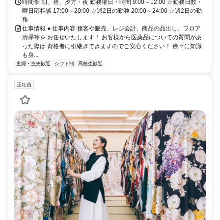
時間帯 朝、昼、夕方・夜 勤務曜日・時間 9:00～12:00 ☆勤務日数・
曜日応相談 17:00～20:00 ☆週2日の勤務 20:00～24:00 ☆週2日の勤
務
仕事情報 ● 仕事内容 接客や販売、レジ会計、商品の品出し、フロア
清掃等を お任せいたします！ お客様から医薬品についての質問があ
った際は 資格者に引継ぎできますのでご安心ください！ 徐々に知識
も身...
主婦・主夫歓迎
シフト制
高校生歓迎
正社員