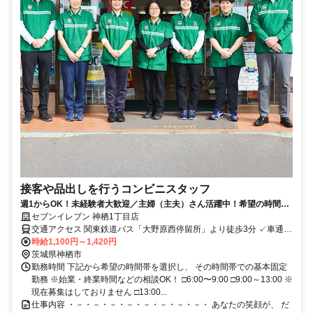
接客や品出しを行うコンビニスタッフ
週1からOK！未経験者大歓迎／主婦（主夫）さん活躍中！希望の時間帯
を選んで働けます。
セブンイレブン 神栖1丁目店
交通アクセス 関東鉄道バス「大野原西停留所」より徒歩3分 ✓車通勤
時給1,100円～1,420円
OK ✓バイク通勤OK
茨城県神栖市
勤務時間 下記から希望の時間帯を選択し、 その時間帯での基本固定
勤務 ※始業・終業時間などの相談OK！ □6:00〜9:00 □9:00～13:00 ※
現在募集はしておりません □13:00...
仕事内容 ・－・－・－・－・－・－・－・－・ あなたの笑顔が、 だ