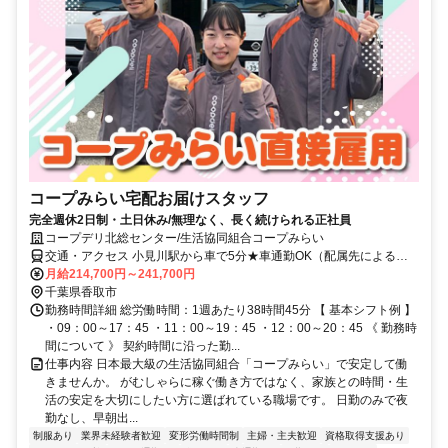
コープみらい宅配お届けスタッフ
完全週休2日制・土日休み/無理なく、長く続けられる正社員
コープデリ北総センター/生活協同組合コープみらい
交通・アクセス 小見川駅から車で5分★車通勤OK（配属先による）
※配属先は、入職時期や各センターの人員状況を踏まえ、本人の希望
月給214,700円～241,700円
を考慮した上で、募集場所を含む通勤可能な範囲のセンターから決定
千葉県香取市
します。
勤務時間詳細 総労働時間：1週あたり38時間45分 【 基本シフト例 】
・09：00～17：45 ・11：00～19：45 ・12：00～20：45 《 勤務時
間について 》 契約時間に沿った勤...
仕事内容 日本最大級の生活協同組合「コープみらい」で安定して働
きませんか。 がむしゃらに稼ぐ働き方ではなく、家族との時間・生
活の安定を大切にしたい方に選ばれている職場です。 日勤のみで夜
勤なし、早朝出...
制服あり
業界未経験者歓迎
変形労働時間制
主婦・主夫歓迎
資格取得支援あり