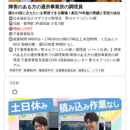
障害のある方の通所事業所の調理員
誰かの役に立ちたいを実現できる職場！創立70年超の実績と安定の会社
社会福祉法人ロザリオの聖母会 聖ヨセフつどいの家
沿線・最寄駅 JR成田線 小見川駅
時給1,150円
千葉県香取市
就業時間 6時00分～17時30分の間の7時以上 休憩時間：１日あたり
60分 勤務日数：週5日程度 時間外 なし
【千葉県香取市／聖ヨセフつどいの家／調理員（パート社員）】障害
のある方の通所事業所での調理業務 障害のある方の通所事業所の調
理員 千葉県香取市高萩1100-2高萩福祉センター 聖ヨセフつどいの家
アル...
学歴不問
車通勤OK
職場見学可
交通費全額支給
残業なし
シフト制
正社員