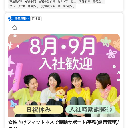
車通勤OK
経験不問
住宅手当あり
月1シフト提出
研修あり
賞与あり
ブランクOK
育休あり
交通費支給
寮・社宅あり
正社員
女性向けフィットネスで運動サポート/事務(健康管理)/