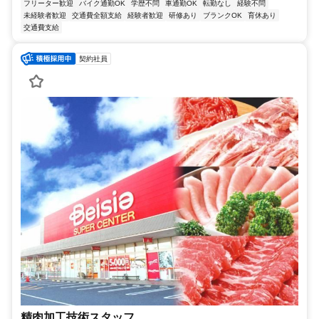
フリーター歓迎
バイク通勤OK
学歴不問
車通勤OK
転勤なし
経験不問
未経験者歓迎
交通費全額支給
経験者歓迎
研修あり
ブランクOK
育休あり
交通費支給
契約社員
精肉加工技術スタッフ