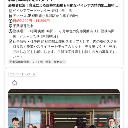
経験者歓迎！育児による短時間勤務も可能なベイシアの精肉加工技術ス
タッフ（店舗専任社員）求人
ベイシアフードセンター 香取小見川店
アクセス JR成田線小見川駅から車で約6分
日給9,200円～11,200円
千葉県香取市
勤務曜日・時間 実働8時間（1ヶ月単位の変形労働有り） 勤務時間
例：7:50～17:10（休憩80分）
仕事情報 ● 仕事内容 精肉加工技術スタッフとして、肉の脂やスジを
取り除く作業やスライサーを使ってのカット、売り場づくり、発注、
品出しなどをお願いします。生鮮加工技術をお持ちの方の募集です。
パート・...
変形労働時間制
シフト制
髪型・髪色自由
アルバイト・パート