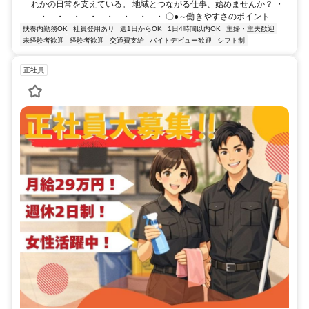
れかの日常を支えている。 地域とつながる仕事、始めませんか？ ・
－・－・－・－・－・－・－・－・ 〇●～働きやすさのポイント...
扶養内勤務OK
社員登用あり
週1日からOK
1日4時間以内OK
主婦・主夫歓迎
未経験者歓迎
経験者歓迎
交通費支給
バイトデビュー歓迎
シフト制
正社員