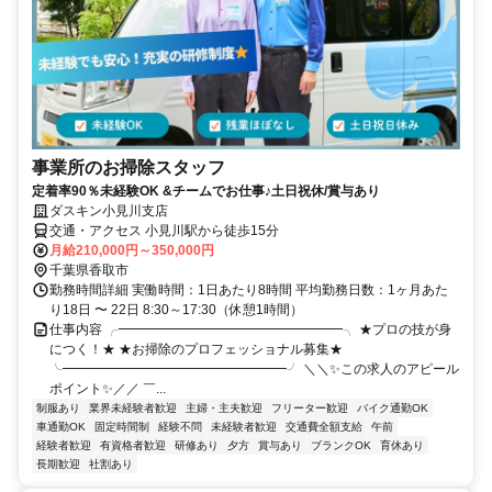
事業所のお掃除スタッフ
定着率90％未経験OK &チームでお仕事♪土日祝休/賞与あり
ダスキン小見川支店
交通・アクセス 小見川駅から徒歩15分
月給210,000円～350,000円
千葉県香取市
勤務時間詳細 実働時間：1日あたり8時間 平均勤務日数：1ヶ月あた
り18日 〜 22日 8:30～17:30（休憩1時間）
仕事内容 ╭━━━━━━━━━━━━━━━━━╮ ★プロの技が身
につく！★ ★お掃除のプロフェッショナル募集★
╰━━━━━━━━━━━━━━━━━╯ ＼＼✨この求人のアピール
ポイント✨／／ ￣...
制服あり
業界未経験者歓迎
主婦・主夫歓迎
フリーター歓迎
バイク通勤OK
車通勤OK
固定時間制
経験不問
未経験者歓迎
交通費全額支給
午前
経験者歓迎
有資格者歓迎
研修あり
夕方
賞与あり
ブランクOK
育休あり
長期歓迎
社割あり