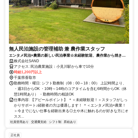
無人民泊施設の管理補助 兼 農作業スタッフ
エンタメ民泊×農業の新しい民泊事業☆未経験歓迎、農作業から焼き芋
販売から広告まで幅広くお仕事◎
株式会社SAND
アクセス: 民泊農業施設：小見川駅から車で10分
時給1,200円以上
千葉県香取市
勤務時間・曜日: シフト勤務制（08：00～18：00） 上記時間より、
・週3日からOK ・10時～14時のコアタイムを含む6時間からOK（休
憩1時間あり） ・勤務時間の相談OK
仕事内容: 【アピールポイント】 ＊＜未経験歓迎！＞スタッフがしっ
かりサポート♪経験者の方は優遇します！ ＊＜エンタメ民泊×農業！
＞今までにない仕事を経験出来る◎土や木に触れるのが好きな方にオ
スス...
社員登用あり
交通費支給
シフト制
昇給あり
正社員