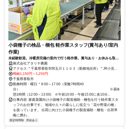
小袋種子の検品・梱包 軽作業スタッフ(賞与あり/室内
作業)
未経験歓迎。冷暖房完備の室内で行う軽作業。賞与あり・お休みも取り
やすく、安心して長く働ける職場です。
株式会社アタリヤ農園
アクセス: * 千葉県香取市阿玉川１１０３（勤務地住所） * JR小見川
駅から徒歩約39分／車で約6分（2.8km） * 多くの従業員が車通勤し
時給1,150円～1,250円
ています（駐車場完備）
千葉県香取市
勤務時間・曜日: * 8:00～17:00（実働7時間40
分） ※昼休
憩1時間（12:00～13:00) ※午前10:00・午後15:00に各10分...
仕事内容: 家庭菜園向け小袋種子の製造補助・梱包を行う軽作業スタ
ッフのお仕事です。 地域や人々の暮らしに役立つ「花や野菜の種」
を扱っています。 出荷に向けた小袋種子の製造補助・梱包・出荷準
備に携わ...
固定時間制
昇給あり