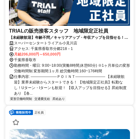
TRIALの販売接客スタッフ 地域限定正社員
【未経験歓迎】年齢不問／キャリアアップ・年収アップを目指せる！／
小売業等の経験が活かせる／週休二日制／昇給・賞与あり／福利厚生充
スーパーセンタートライアル小見川店
実
アクセス: 千葉県香取市分郷218－1
月給206,000円～650,000円
千葉県香取市
勤務時間・曜日: 9:00~18:00(実働8時間,休憩60分) ※1ヶ月単位の変形
労働時間制 変形期間:1ヶ月 総労働時間:160~176時間
仕事内容: ―――――――ＰＯＩＮＴ―――――――― 【未経験歓
迎】業界未経験からスタートできる！ 【地域限定正社員】転勤な
し！Uターン・Iターンも歓迎！ 【収入アップを目指せる】昇給制度
あり 【各...
変形労働時間制
交通費支給
昇給あり
正社員