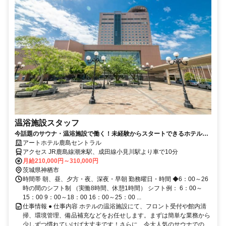
温浴施設スタッフ
今話題のサウナ・温浴施設で働く！未経験からスタートできるホテルス
タッフ募集
アートホテル鹿島セントラル
アクセス JR鹿島線潮来駅、成田線小見川駅より車で10分
月給210,000円～310,000円
茨城県神栖市
時間帯 朝、昼、夕方・夜、深夜・早朝 勤務曜日・時間 ◆6：00～26
時の間のシフト制 （実働8時間、休憩1時間） シフト例： 6：00～
15：00 9：00～18：00 16：00～25：00 ...
仕事情報 ● 仕事内容 ホテルの温浴施設にて、フロント受付や館内清
掃、環境管理、備品補充などをお任せします。まずは簡単な業務から
少しずつ慣れていけば大丈夫です！さらに、今大人気のサウナでの