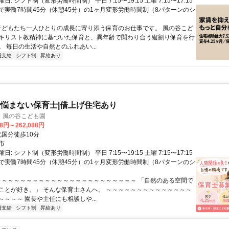
: シフト制（変形労働時間制） 平日 7:15〜19:15 土曜 7:15〜17:15
で実働7時間45分（休憩45分）の1ヶ月変形労働時間制（8パターンのシ
 子どもたち一人ひとりの成長に寄り添う保育のお仕事です。 風の谷こど
キリスト教精神に基づいた保育と、異年齢で関わり合う縦割り保育を行
 毎日の生活や自然とのふれあい...
費支給
シフト制
昇給あり
悩まない保育士|借上げ住宅あり
 風の谷こども園
88円～262,088円
クセス: 北国分徒歩10分
市
: シフト制（変形労働時間制） 平日 7:15〜19:15 土曜 7:15〜17:15
で実働7時間45分（休憩45分）の1ヶ月変形労働時間制（8パターンのシ
 ～～～～～～～～～～～～～～～～～～～～～～～ 「自然のある空間で
ことが好き。」 そんな保育士さんへ。 ～～～～～～～～～～～～～～
～～～ 園長や主任にも相談しや...
費支給
シフト制
昇給あり