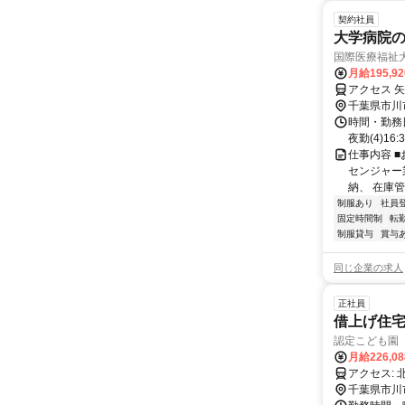
契約社員
大学病院
国際医療福祉
月給195,9
アクセス 
千葉県市川
時間・勤務日詳細
夜勤(4)1
仕事内容 
センジャー
納、 在庫管
制服あり
社員
固定時間制
転
制服貸与
賞与
同じ企業の求人
正社員
借上げ住宅
認定こども園
月給226,0
ア
千葉県市川