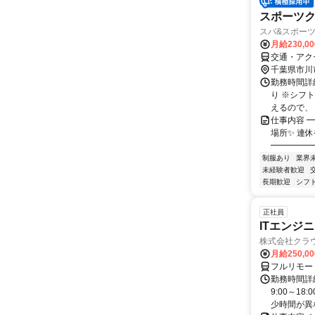
スポーツ
スパ&スポーツ
月給230,0
交通・アク
千葉県市川
勤務時間詳細
り ※シフ
えるので、 
仕事内容 
場所✨ 連
━━━━━
制服あり
業界
未経験者歓迎
長期歓迎
シフ
正社員
ITエンジ
株式会社クラ
月給250,0
フルリモー
勤務時間詳細
9:00～1
少時間が異な