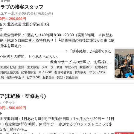
正社員
クラブの接客スタッフ
ユアー北国分(株式会社南海公産)
00円～290,000円
セス 北総鉄道 北国分駅徒歩3分
市
 総労働時間：1週あたり40時間 8:30～23:30（実働8時間） ※休憩あ
ト制 ⭐施設を自由に使える特典あり！ └勤務時間の前後に施設が自由に使
身体を鍛えた...
━━━━━━━━━━━━━━━━━━━ ✨「接客経験」が活躍できる
休や家族との時間、もうあきらめない。
━━━━━━━━━━━━━━ 飲食やサービスの仕事で、 お客様に...
未経験者歓迎
主婦・主夫歓迎
フリーター歓迎
学歴不問
車通勤OK
経験不問
交通費全額支給
経験者歓迎
ネイルOK
有資格者歓迎
賞与あり
ブランクOK
ト制
長期休暇あり
ピアスOK
服装自由
髪型・髪色自由
ニア(未経験・研修あり)
ウドテック
00円～500,000円
ト
 実働時間：1日あたり8時間 平均勤務日数：1ヶ月あたり20日 〜 21日
8:00（所定労働時間8時間、休憩60分） 参加するプロジェクトによって多
る可能性があ...