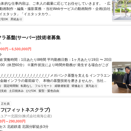
 具体的な仕事内容は、ご本人の裁量に応じてお任せしていきます。 ・広
の動画制作・編集・撮影業務 ・当社Webサービスの動画制作・企画(自社
イエタッタ」「イエタッタカウ...
在宅OK
昇給あり
フラ基盤(サーバー)技術者募集
子
000円～6,500,000円
ト
 実働時間：1日あたり8時間 平均勤務日数：1ヶ月あたり19日 〜 20日
18:00（休憩60分） ※案件状況により時間外勤務が 発生する場合がござ
/_/_/_/_/_/_/_/_/_/_/_/_/_/_/_/_/ メガバンク基盤を支える インフラエン
 金融インフラの最前線で、 本物の基盤技術を磨きませんか。 当社...
り
固定時間制
転勤なし
フルリモート
経験者歓迎
研修あり
賞与あり
費支給
土日祝休み
ひげOK
髪型・髪色自由
正社員
フ(フィットネスクラブ)
ユアー北国分(株式会社南海公産)
00円～290,000円
セス 北総鉄道 北国分駅徒歩3分