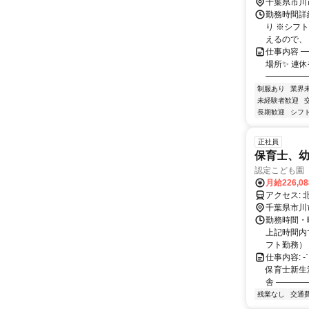
千葉県市川
勤務時間詳細
り ※シフ
えるので、 
仕事内容 
場所✨ 連
━━━━━
制服あり
業界
未経験者歓迎
長期歓迎
シフ
正社員
保育士、幼
認定こども園
月給226,0
ア
千葉県市川
勤務時間・曜日
上記時間内
フト勤務）
仕事内容: 
保育士新生
舎 ――――
残業なし
交通