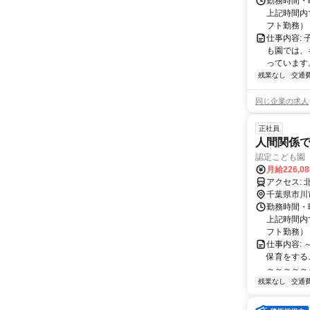
勤務時間・曜日
上記時間内
フト勤務）
仕事内容:
も園では、
っています。
残業なし
交通
同じ企業の求人
正社員
人間関係で
認定こども園
月給226,0
ア
千葉県市川
勤務時間・曜日
上記時間内
フト勤務）
仕事内容:
保育をする
～～～～～～
残業なし
交通