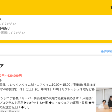
駅
してください
賞与あり
を選択してください
条件保
ニア
00円～620,000円
ト
日: フレックスタイム制・コアタイム10:00〜15:00／実働8h 残業ほぼ
均5時間以内） 休日は土日祝、年間休日128日 リフレッシュ休暇など各
 エンジニア募集！サーバー構築運用の現場で経験を積めます！ 入社後6
プログラムを用意 ▶お任せする仕事 ◆ミドルウェアの運用・監視 ◆サ
新規立ち上げ ◆リリ...
在宅OK
昇給あり