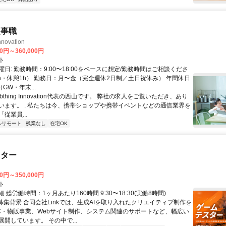
人事職
nnovation
00円～360,000円
ト
日: 勤務時間：9:00〜18:00をベースに想定/勤務時間はご相談くださ
8h・休憩1h） 勤務日：月〜金（完全週休2日制／土日祝休み） 年間休日
GW・年末...
Abthing Innovation代表の西山です。 弊社の求人をご覧いただき、あり
います。 . 私たちは今、携帯ショップや携帯イベントなどの通信業界を
従業員...
ルリモート
残業なし
在宅OK
スター
00円～350,000円
ト
 総労働時間：1ヶ月あたり160時間 9:30〜18:30(実働8時間)
●募集背景 合同会社Linkでは、生成AIを取り入れたクリエイティブ制作を
C・物販事業、Webサイト制作、システム関連のサポートなど、幅広い
開しています。 その中で...