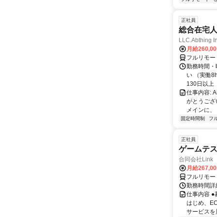
正社員
総合在宅
LLC.Abthing I
月給260,0
フルリモー
勤務時間・曜
い （実働
130日以上（
仕事内容: 
がとうござ
メインに、「
固定時間制
フ
正社員
ゲームテ
合同会社Link
月給267,0
フルリモー
勤務時間詳細
仕事内容 
はじめ、E
サービスを展