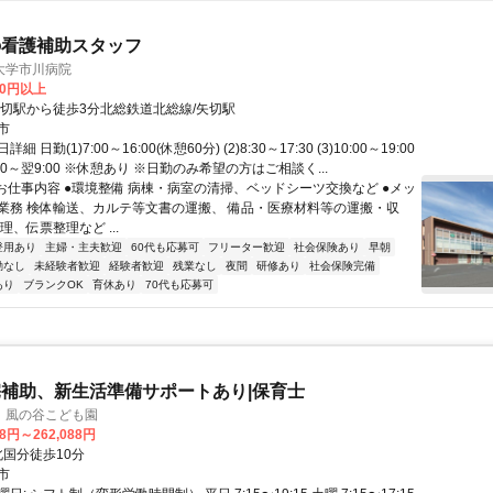
の看護補助スタッフ
大学市川病院
20円以上
矢切駅から徒歩3分北総鉄道北総線/矢切駅
市
 日勤(1)7:00～16:00(休憩60分) (2)8:30～17:30 (3)10:00～19:00
6:30～翌9:00 ※休憩あり ※日勤のみ希望の方はご相談く...
■お仕事内容 ●環境整備 病棟・病室の清掃、ベッドシーツ交換など ●メッ
業務 検体輸送、カルテ等文書の運搬、 備品・医療材料等の運搬・収
理、伝票整理など ...
登用あり
主婦・主夫歓迎
60代も応募可
フリーター歓迎
社会保険あり
早朝
勤なし
未経験者歓迎
経験者歓迎
残業なし
夜間
研修あり
社会保険完備
あり
ブランクOK
育休あり
70代も応募可
補助、新生活準備サポートあり|保育士
 風の谷こども園
88円～262,088円
クセス: 北国分徒歩10分
市