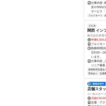
仕事内容:
告やSNS
サービス「
フルリモート
正社員
関西 イン
株式会社林電
年俸5,500,
フルリモー
勤務時間詳細
⏰9:00～
います。
仕事内容 _/_
ジニア募集
資格取得支援あ
育休あり
交通
店舗スタッ
スパ&スポーツ
月給230,0
交通・アク