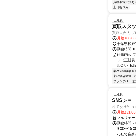
資格取得支援あ
土日祝休み
正社員
買取スタッ
買取大吉 リ
月給300,0
千葉県松戸
勤務時間 1
仕事内容 
フ（正社員
ルOK・私服
業界未経験者歓
未経験者歓迎
ブランクOK
交
正社員
SNSショ
株式会社Mira
月給231,0
フルリモー
勤務時間・
9:30〜15
わせて自身の.