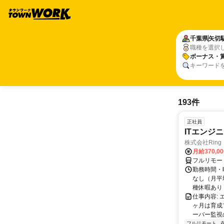
千葉県
矢切
職種を選択
ボーナス・
キーワード
193件
正社員
ITエンジ
株式会社Ring
月給370,0
フルリモー
勤務時間・曜
なし（月平
種休暇あり
仕事内容:
ヶ月は育成
ーバー監視の
フルリモート