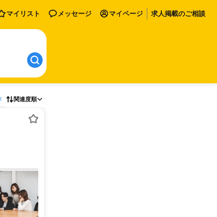
マイリスト
メッセージ
マイページ
求人掲載のご相談
存
関連度順