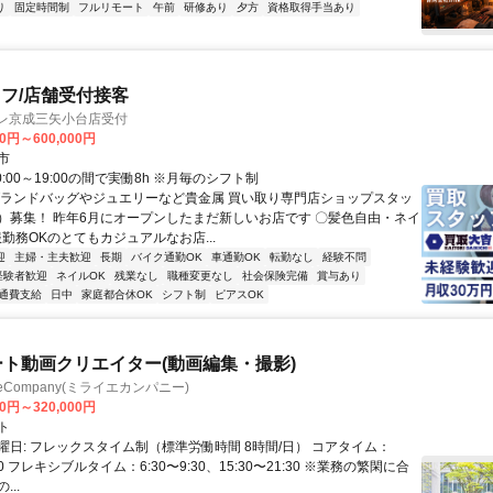
り
固定時間制
フルリモート
午前
研修あり
夕方
資格取得手当あり
フ/店舗受付接客
ブレ京成三矢小台店受付
00円～600,000円
市
0:00～19:00の間で実働8h ※月毎のシフト制
ブランドバッグやジュエリーなど貴金属 買い取り専門店ショップスタッ
）募集！ 昨年6月にオープンしたまだ新しいお店です 〇髪色自由・ネイ
勤務OKのとてもカジュアルなお店...
迎
主婦・主夫歓迎
長期
バイク通勤OK
車通勤OK
転勤なし
経験不問
経験者歓迎
ネイルOK
残業なし
職種変更なし
社会保険完備
賞与あり
通費支給
日中
家庭都合休OK
シフト制
ピアスOK
ート動画クリエイター(動画編集・撮影)
ieCompany(ミライエカンパニー)
00円～320,000円
ト
曜日: フレックスタイム制（標準労働時間 8時間/日） コアタイム：
:30 フレキシブルタイム：6:30〜9:30、15:30〜21:30 ※業務の繁閑に合
..