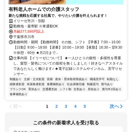
有料老人ホームでの介護スタッフ
新たな挑戦を応援する社風で、やりたい介護を叶えられます！
イリーゼ市川・別邸
勤務地・最寄駅 ※車通勤OK
月給277,580円以上
千葉県市川市
勤務時間・期間 【勤務時間】 その他、シフト 【早番】7:00～16:00
【日勤】9:00～18:00 【遅番】10:00～19:00 【夜勤】16:30～翌9:30
※休憩：60分 ★月2日まで...
仕事内容 【イリーゼについて】 ★一人ひとりの個性・多様性を尊重
し、髪型・髪色についての規程を無くしました！好きなヘアスタイル
であなたらしく働けます♪ ★電子記録システムやインカム、見守りセ
ンサー...
制服あり
主婦・主夫歓迎
長期
産休・育休取得実績あり
職場見学可
転勤なし
経験者歓迎
有資格者歓迎
食費補助あり
社会保険完備
制服貸与
賞与あり
ブランクOK
育休あり
交通費支給
シフト制
社割あり
昇給あり
賞与年2回あり
食事補助あり
前へ
次へ
1
2
3
4
5
この条件の新着求人を受け取る