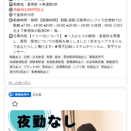
勤務地・最寄駅 ※車通勤OK
月給263,080円以上
千葉県市川市
勤務時間・期間 【勤務時間】 朝勤 昼勤 日勤帯のシフトで交替制での
勤務 ●7:00～16:00 ●9:00～18:00 ●10:00～19:00 ※休憩：60分 ◎月2
日まで希望休の取得OK！ 毎...
仕事内容 【イリーゼについて】 ★一人ひとりの個性・多様性を尊重
し、髪型・髪色についての規程を無くしました！好きなヘアスタイル
であなたらしく働けます♪ ★電子記録システムやインカム、見守りセ
ンサー...
制服あり
主婦・主夫歓迎
長期
産休・育休取得実績あり
職場見学可
未経験者歓迎
経験者歓迎
有資格者歓迎
食費補助あり
社会保険完備
制服貸与
賞与あり
ブランクOK
育休あり
交通費支給
シフト制
社割あり
昇給あり
賞与年2回あり
食事補助あり
同じ企業の求人
正社員