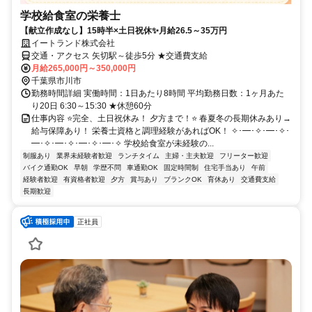
学校給食室の栄養士
【献立作成なし】15時半×土日祝休✨️月給26.5～35万円
イートランド株式会社
交通・アクセス 矢切駅～徒歩5分 ★交通費支給
月給265,000円～350,000円
千葉県市川市
勤務時間詳細 実働時間：1日あたり8時間 平均勤務日数：1ヶ月あた
り20日 6:30～15:30 ★休憩60分
仕事内容 ⭐完全、土日祝休み！ 夕方まで！⭐ 春夏冬の長期休みあり→
給与保障あり！ 栄養士資格と調理経験があればOK！ ✧･━･✧･━･✧･
━･✧･━･✧･━･✧･━･✧ 学校給食室が未経験の...
制服あり
業界未経験者歓迎
ランチタイム
主婦・主夫歓迎
フリーター歓迎
バイク通勤OK
早朝
学歴不問
車通勤OK
固定時間制
住宅手当あり
午前
経験者歓迎
有資格者歓迎
夕方
賞与あり
ブランクOK
育休あり
交通費支給
長期歓迎
正社員