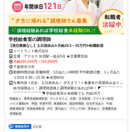
学校給食室の調理師
【発注業務なし】土日祝休み✨月給26.5～35万円✨転職歓迎
イートランド株式会社
交通・アクセス 矢切駅～徒歩5分 ★交通費支給
月給265,000円～350,000円
千葉県市川市
勤務時間詳細 実働時間：1日あたり8時間 平均勤務日数：1ヶ月あた
り20日 6:30～15:30 ★休憩60分
仕事内容 ⭐完全、土日祝休み！ 夕方まで！⭐ 春夏冬の長期休みあり→
給与保障あり！ 調理師資格と調理経験があればOK！ ◤￣￣￣￣￣￣
￣￣￣￣￣￣￣￣◥ 学校給食室が未経験でも 月給26万...
制服あり
業界未経験者歓迎
ランチタイム
主婦・主夫歓迎
フリーター歓迎
バイク通勤OK
早朝
学歴不問
車通勤OK
固定時間制
住宅手当あり
午前
経験者歓迎
有資格者歓迎
夕方
賞与あり
ブランクOK
育休あり
交通費支給
長期歓迎
正社員