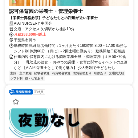
認可保育園の栄養士・管理栄養士
【栄養士資格必須】子どもたちとの距離が近い栄養士
AIAI NURSERY 中国分
交通・アクセス 矢切駅から徒歩19分
月給253,600円以上
千葉県市川市
勤務時間詳細 総労働時間：1ヶ月あたり160時間 8:00～17:00 勤務は
シフト制 休憩60分 （月に1～2回土曜出勤あり） 勤務開始日応相談
仕事内容 保育園内における調理業務全般 ・調理業務（１日50~70食
分） ・乳幼児の給食 ・おやつの調理 ・食育に関するイベントの企画
など 【AIAIの栄養士として働く魅力】 少人数制で子どもたち...
主婦・主夫歓迎
経験者歓迎
有資格者歓迎
食費補助あり
研修あり
交通費支給
シフト制
寮・社宅あり
正社員