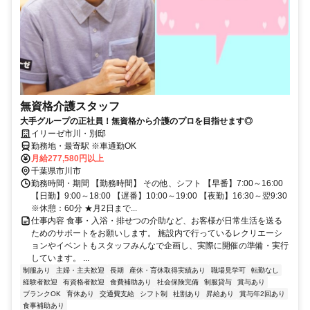
無資格介護スタッフ
大手グループの正社員！無資格から介護のプロを目指せます◎
イリーゼ市川・別邸
勤務地・最寄駅 ※車通勤OK
月給277,580円以上
千葉県市川市
勤務時間・期間 【勤務時間】 その他、シフト 【早番】7:00～16:00
【日勤】9:00～18:00 【遅番】10:00～19:00 【夜勤】16:30～翌9:30
※休憩：60分 ★月2日まで...
仕事内容 食事・入浴・排せつの介助など、お客様が日常生活を送る
ためのサポートをお願いします。 施設内で行っているレクリエーシ
ョンやイベントもスタッフみんなで企画し、実際に開催の準備・実行
しています。 ...
制服あり
主婦・主夫歓迎
長期
産休・育休取得実績あり
職場見学可
転勤なし
経験者歓迎
有資格者歓迎
食費補助あり
社会保険完備
制服貸与
賞与あり
ブランクOK
育休あり
交通費支給
シフト制
社割あり
昇給あり
賞与年2回あり
食事補助あり