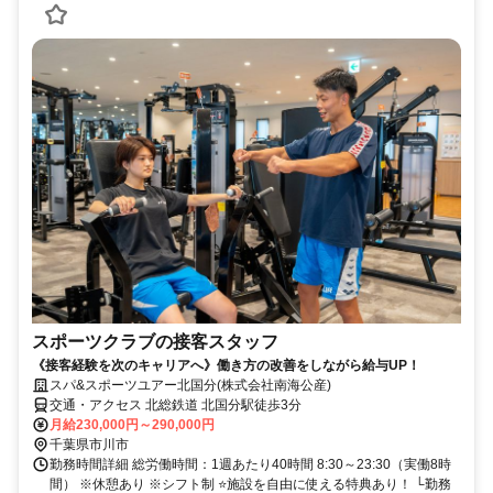
スポーツクラブの接客スタッフ
《接客経験を次のキャリアへ》働き方の改善をしながら給与UP！
スパ&スポーツユアー北国分(株式会社南海公産)
交通・アクセス 北総鉄道 北国分駅徒歩3分
月給230,000円～290,000円
千葉県市川市
勤務時間詳細 総労働時間：1週あたり40時間 8:30～23:30（実働8時
間） ※休憩あり ※シフト制 ⭐施設を自由に使える特典あり！ └勤務