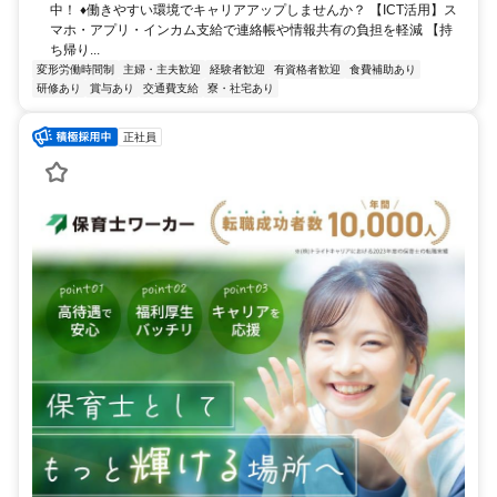
中！ ♦︎働きやすい環境でキャリアアップしませんか？ 【ICT活用】ス
マホ・アプリ・インカム支給で連絡帳や情報共有の負担を軽減 【持
ち帰り...
変形労働時間制
主婦・主夫歓迎
経験者歓迎
有資格者歓迎
食費補助あり
研修あり
賞与あり
交通費支給
寮・社宅あり
正社員