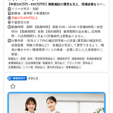
【年収520万円～650万円可】複数施設の運営を支え、現場改善をリード
するポジション
イリーゼ市川・別邸
勤務地・最寄駅 ※車通勤OK
月給370,000円以上
千葉県市川市
勤務時間・期間 【勤務時間】 昼勤 9:00～18:00 ※実働8時間／休憩
60分 【勤務期間】 長期 【契約期間】 雇用期間の定め無し 試用期
間：※試用期間3ヶ月あり(労働条件は変動ありません...
仕事内容 ・担当エリア内の施設管理者への支援 (運営面の相談対応、
改善提案、研修の実施など) ・各施設が安定して運営できるよう、職
員が働きやすい職場環境づくりの推進 ・必要に応じた入居者様やご
家族...
制服あり
長期
産休・育休取得実績あり
職場見学可
経験者歓迎
有資格者歓迎
食費補助あり
社会保険完備
制服貸与
賞与あり
ブランクOK
育休あり
交通費支給
シフト制
昇給あり
賞与年2回あり
食事補助あり
派遣社員