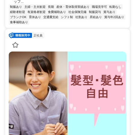
ッフ...
制服あり
主婦・主夫歓迎
長期
産休・育休取得実績あり
職場見学可
転勤なし
経験者歓迎
有資格者歓迎
食費補助あり
社会保険完備
制服貸与
賞与あり
ブランクOK
育休あり
交通費支給
シフト制
社割あり
昇給あり
賞与年2回あり
食事補助あり
正社員