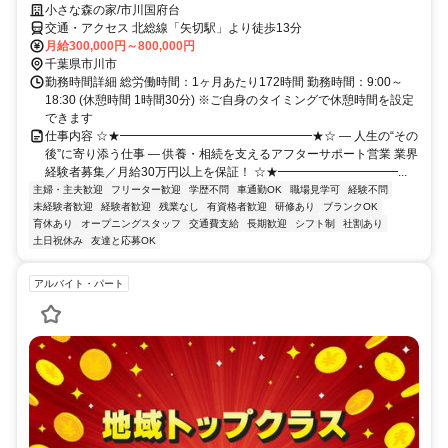
小さな森の家/市川国府台
交通・アクセス 北総線「矢切駅」より徒歩13分
月給300,000円～800,000円
千葉県市川市
勤務時間詳細 総労働時間：1ヶ月あたり172時間 勤務時間：9:00～
18:30 (休憩時間 1時間30分) ※ご自身のタイミングで休憩時間を設定
できます
仕事内容 ☆★━━━━━━━━━━━━━━━━★☆ ― 人生の“その
後”に寄り添う仕事 ― 供養・相続を支えるアフターサポート営業 業界
経験者募集／月給30万円以上を保証！ ☆★━━━━━━━━━━...
主婦・主夫歓迎
フリーター歓迎
学歴不問
車通勤OK
職場見学可
経験不問
未経験者歓迎
経験者歓迎
残業なし
有資格者歓迎
研修あり
ブランクOK
育休あり
オープニングスタッフ
交通費支給
長期歓迎
シフト制
社割あり
土日祝休み
友達と応募OK
アルバイト・パート