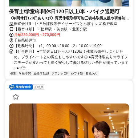
保育士/学童/年間休日120日以上/車・バイク通勤可
《年間休日120日あり⭐彡》育児休暇取得可能⭕資格取得支援や研修制度
あり⭕チームワーク良好⭕働きやすい環境ですよ✨
株式会社S・I・F 放課後等デイサービスとんぼキッズ 松戸教室
【最寄り駅】 ・松戸駅 ・矢切駅 ・北国分駅
月給230,000円～270,000円
千葉県松戸市
【勤務時間】 （1）09:00～18:00（2）10:00～19:00
【仕事内容】 ●年間休日はたっぷり120日！残業も発生しにくいた
め、プライベートとの両立もしやすいです◎ ●育児休暇あり☆ライフ
ステージが変わっても長く安心して働ける嬉しい条件が揃っています
♪ ●ブラ...
長期
学歴不問
経験者歓迎
ブランクOK
シフト制
昇給あり
正社員