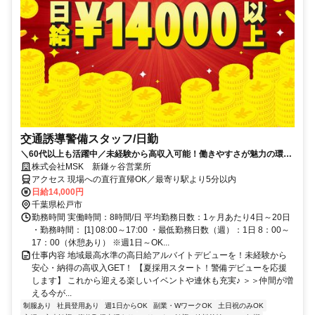
交通誘導警備スタッフ/日勤
＼60代以上も活躍中／未経験から高収入可能！働きやすさが魅力の環境
で警備員デビューをしませんか！【月収28万円可能！日払いもOK！】
株式会社MSK 新鎌ヶ谷営業所
勤務3日前迄シフト申請が可能です！週1日～・短期もOK！あなたのラ
アクセス 現場への直行直帰OK／最寄り駅より5分以内
イフスタイルに合わせてお仕事しませんか！未経験者大歓迎！年代幅広
日給14,000円
く活躍しています。
千葉県松戸市
勤務時間 実働時間：8時間/日 平均勤務日数：1ヶ月あたり4日～20日
・勤務時間： [1] 08:00～17:00 ・最低勤務日数（週）：1日 8：00～
17：00（休憩あり） ※週1日～OK...
仕事内容 地域最高水準の高日給アルバイトデビューを！未経験から
安心・納得の高収入GET！ 【夏採用スタート！警備デビューを応援
します】 これから迎える楽しいイベントや連休も充実♪ ＞＞仲間が増
える今が...
制服あり
社員登用あり
週1日からOK
副業・WワークOK
土日祝のみOK