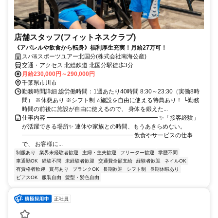
店舗スタッフ(フィットネスクラブ)
《アパレルや飲食から転身》福利厚生充実！月給27万可！
スパ&スポーツユアー北国分(株式会社南海公産)
交通・アクセス 北総鉄道 北国分駅徒歩3分
月給230,000円～290,000円
千葉県市川市
勤務時間詳細 総労働時間：1週あたり40時間 8:30～23:30（実働8時
間） ※休憩あり ※シフト制 ⭐施設を自由に使える特典あり！ └勤務
時間の前後に施設が自由に使えるので、 身体を鍛えた...
仕事内容 ━━━━━━━━━━━━━━━━━━━ ✨「接客経験」
が活躍できる場所✨ 連休や家族との時間、もうあきらめない。
━━━━━━━━━━━━━━━━━━━ 飲食やサービスの仕事
で、 お客様に...
制服あり
業界未経験者歓迎
主婦・主夫歓迎
フリーター歓迎
学歴不問
車通勤OK
経験不問
未経験者歓迎
交通費全額支給
経験者歓迎
ネイルOK
有資格者歓迎
賞与あり
ブランクOK
長期歓迎
シフト制
長期休暇あり
ピアスOK
服装自由
髪型・髪色自由
正社員