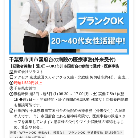
千葉県市川市国府台の病院の医療事務(外来受付)
【経験者募集!】週3日～OK!市川市国府台の病院で受付・医療事務
株式会社ソラスト
アクセス 京成成田スカイアクセス線・北総線 矢切徒歩約4分、京成成
田スカイアクセス線・北総線 北国分出口1徒歩約24分、京成本線 国
時給1,580円以上
府台徒歩約29分 「矢切駅」徒歩5分,マイカー通勤可,バイク通勤可,自
千葉県市川市
転車通勤可,駐車場あり,駐輪場あり(バイク),駐輪場あり,敷地内全て禁
勤務時間 週3日～週5日 (1) 08:30 ～ 17:00 [月～土] 実働 7.5h / 休憩
煙
1h ◆週3日～・開始時間・終了時間の相談OK! 残業なし◎扶養内勤務
も相談可能です。
仕事内容 千葉県市川市国府台の病院の医療事務（外来受付）の派遣
求人です。 市川市国府台にある精神科病院で、医療事務の派遣スタ
ッフを募集しています♪ 患者様の受付やマイナ保険証の確認をはじ
め、算定やお会...
副業・WワークOK
転勤なし
残業なし
ブランクOK
交通費支給
駅近5分以内
シフト制
友達と応募OK