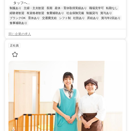
タッフへ...
制服あり
主婦・主夫歓迎
長期
産休・育休取得実績あり
職場見学可
転勤なし
経験者歓迎
有資格者歓迎
食費補助あり
社会保険完備
制服貸与
賞与あり
ブランクOK
育休あり
交通費支給
シフト制
社割あり
昇給あり
賞与年2回あり
食事補助あり
同じ企業の求人
正社員