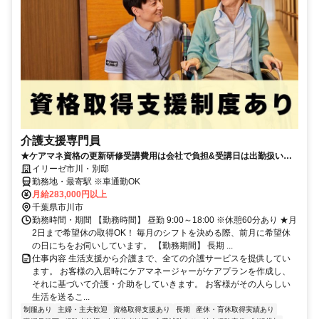
介護支援専門員
★ケアマネ資格の更新研修受講費用は会社で負担&受講日は出勤扱いと
なります！(規定あり)★
イリーゼ市川・別邸
勤務地・最寄駅 ※車通勤OK
月給283,000円以上
千葉県市川市
勤務時間・期間 【勤務時間】 昼勤 9:00～18:00 ※休憩60分あり ★月
2日まで希望休の取得OK！ 毎月のシフトを決める際、前月に希望休
の日にちをお伺いしています。 【勤務期間】 長期 ...
仕事内容 生活支援から介護まで、全ての介護サービスを提供してい
ます。 お客様の入居時にケアマネージャーがケアプランを作成し、
それに基づいて介護・介助をしていきます。 お客様がその人らしい
生活を送るこ...
制服あり
主婦・主夫歓迎
資格取得支援あり
長期
産休・育休取得実績あり