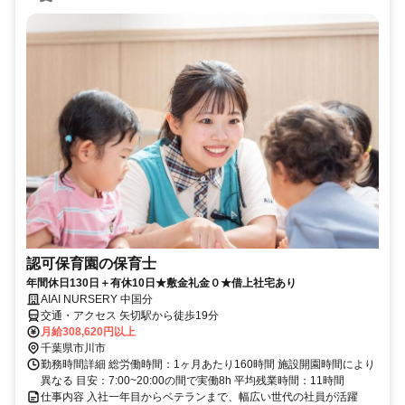
認可保育園の保育士
年間休日130日＋有休10日★敷金礼金０★借上社宅あり
AIAI NURSERY 中国分
交通・アクセス 矢切駅から徒歩19分
月給308,620円以上
千葉県市川市
勤務時間詳細 総労働時間：1ヶ月あたり160時間 施設開園時間により
異なる 目安：7:00~20:00の間で実働8h 平均残業時間：11時間
仕事内容 入社一年目からベテランまで、幅広い世代の社員が活躍