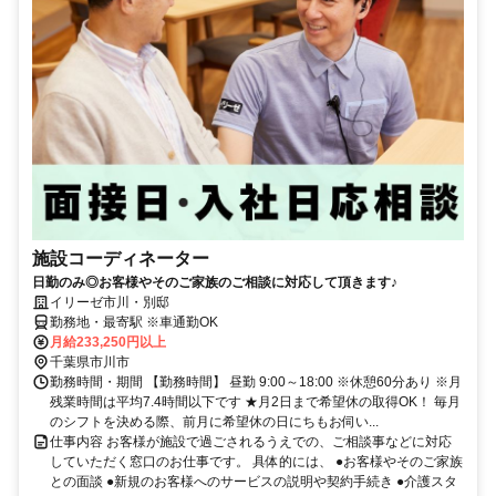
施設コーディネーター
日勤のみ◎お客様やそのご家族のご相談に対応して頂きます♪
イリーゼ市川・別邸
勤務地・最寄駅 ※車通勤OK
月給233,250円以上
千葉県市川市
勤務時間・期間 【勤務時間】 昼勤 9:00～18:00 ※休憩60分あり ※月
残業時間は平均7.4時間以下です ★月2日まで希望休の取得OK！ 毎月
のシフトを決める際、前月に希望休の日にちもお伺い...
仕事内容 お客様が施設で過ごされるうえでの、ご相談事などに対応
していただく窓口のお仕事です。 具体的には、 ●お客様やそのご家族
との面談 ●新規のお客様へのサービスの説明や契約手続き ●介護スタ