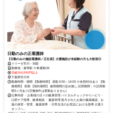
日勤のみの正看護師
【日勤のみの施設看護師／正社員】介護施設が未経験の方も大歓迎◎
イリーゼ市川・別邸
勤務地・最寄駅 ※車通勤OK
月給304,000円以上
千葉県市川市
勤務時間・期間 【勤務時間】 昼勤 9:00～18:00 ※休憩60分あり 【勤
務期間】 長期 【契約期間】 雇用期間の定め無し 試用期間：※試用期
間3ヶ月あり(労働条件は変動ありません)
仕事内容 ・お客様の日々の健康管理 バイタルチェックやリハビリ・
口腔ケア指導、健康相談 ・服薬管理 処方されたお薬の服薬確認、お
薬の保管・管理、服薬指導 ・日常生活のお世話における指導 介護ス
タッフへ...