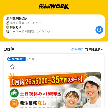
千葉県
矢切駅
職種を選択してください
制服あり
キーワードを選択してください
101件
条件保存
関連度順
正社員