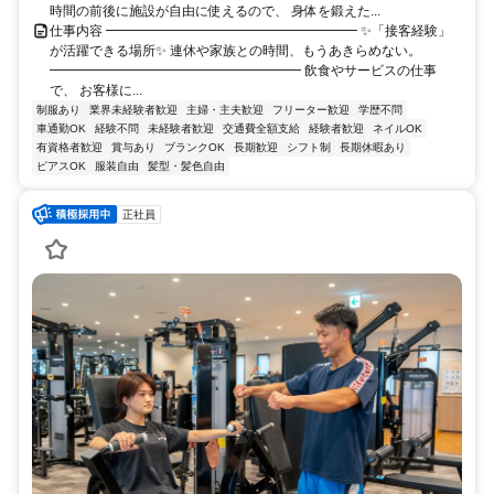
時間の前後に施設が自由に使えるので、 身体を鍛えた...
仕事内容 ━━━━━━━━━━━━━━━━━━━ ✨「接客経験」
が活躍できる場所✨ 連休や家族との時間、もうあきらめない。
━━━━━━━━━━━━━━━━━━━ 飲食やサービスの仕事
で、 お客様に...
制服あり
業界未経験者歓迎
主婦・主夫歓迎
フリーター歓迎
学歴不問
車通勤OK
経験不問
未経験者歓迎
交通費全額支給
経験者歓迎
ネイルOK
有資格者歓迎
賞与あり
ブランクOK
長期歓迎
シフト制
長期休暇あり
ピアスOK
服装自由
髪型・髪色自由
正社員