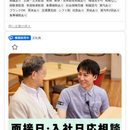
制服あり
主婦・主夫歓迎
長期
産休・育休取得実績あり
職場見学可
転勤なし
経験者歓迎
有資格者歓迎
食費補助あり
社会保険完備
制服貸与
賞与あり
ブランクOK
育休あり
交通費支給
シフト制
社割あり
昇給あり
賞与年2回あり
食事補助あり
同じ企業の求人
正社員