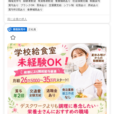
職場見学可
経験者歓迎
有資格者歓迎
食費補助あり
社会保険完備
制服貸与
賞与あり
ブランクOK
育休あり
交通費支給
シフト制
社割あり
昇給あり
賞与年2回あり
食事補助あり
同じ企業の求人
正社員