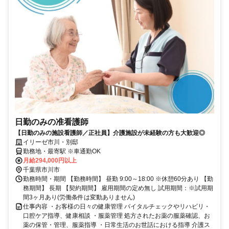
日勤のみの准看護師
【日勤のみの施設看護師／正社員】介護施設が未経験の方も大歓迎◎
イリーゼ市川・別邸
勤務地・最寄駅 ※車通勤OK
月給294,000円以上
千葉県市川市
勤務時間・期間 【勤務時間】 昼勤 9:00～18:00 ※休憩60分あり 【勤
務期間】 長期 【契約期間】 雇用期間の定め無し 試用期間：※試用期
間3ヶ月あり(労働条件は変動ありません)
仕事内容 ・お客様の日々の健康管理 バイタルチェックやリハビリ・
口腔ケア指導、健康相談 ・服薬管理 処方されたお薬の服薬確認、お
薬の保管・管理、服薬指導 ・日常生活のお世話における指導 介護ス