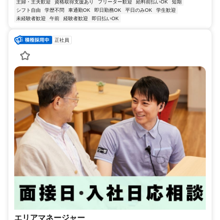
主婦・主夫歓迎
資格取得支援あり
フリーター歓迎
給料前払いOK
短期
シフト自由
学歴不問
車通勤OK
即日勤務OK
平日のみOK
学生歓迎
未経験者歓迎
午前
経験者歓迎
即日払いOK
正社員
エリアマネージャー