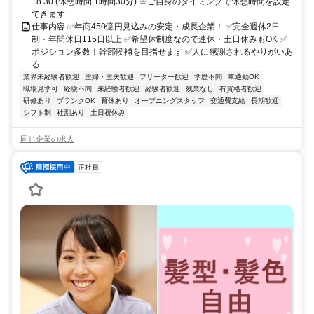
18:30 (休憩時間 1時間30分) ※ご自身のタイミングで休憩時間を設定
できます
仕事内容 ✅年商450億円見込みの安定・成長企業！ ✅完全週休2日
制・年間休日115日以上 ✅希望休制度なので連休・土日休みもOK ✅
ポジション多数！幹部候補を目指せます ✅人に感謝されるやりがいあ
る...
業界未経験者歓迎
主婦・主夫歓迎
フリーター歓迎
学歴不問
車通勤OK
職場見学可
経験不問
未経験者歓迎
経験者歓迎
残業なし
有資格者歓迎
研修あり
ブランクOK
育休あり
オープニングスタッフ
交通費支給
長期歓迎
シフト制
社割あり
土日祝休み
同じ企業の求人
正社員