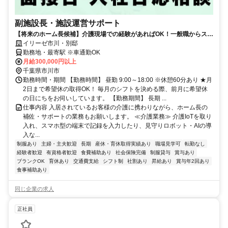
副施設長・施設運営サポート
【将来のホーム長候補】介護現場での経験があればOK！一般職からステ
ップアップしたい方歓迎
イリーゼ市川・別邸
勤務地・最寄駅 ※車通勤OK
月給300,000円以上
千葉県市川市
勤務時間・期間 【勤務時間】 昼勤 9:00～18:00 ※休憩60分あり ★月
2日まで希望休の取得OK！ 毎月のシフトを決める際、前月に希望休
の日にちをお伺いしています。 【勤務期間】 長期 ...
仕事内容 入居されているお客様の介護に携わりながら、ホーム長の
補佐・サポートの業務もお願いします。 ≪介護業務≫ 介護IoTを取り
入れ、スマホ型の端末で記録を入力したり、見守りロボット・AIの導
入な...
制服あり
主婦・主夫歓迎
長期
産休・育休取得実績あり
職場見学可
転勤なし
経験者歓迎
有資格者歓迎
食費補助あり
社会保険完備
制服貸与
賞与あり
ブランクOK
育休あり
交通費支給
シフト制
社割あり
昇給あり
賞与年2回あり
食事補助あり
同じ企業の求人
正社員