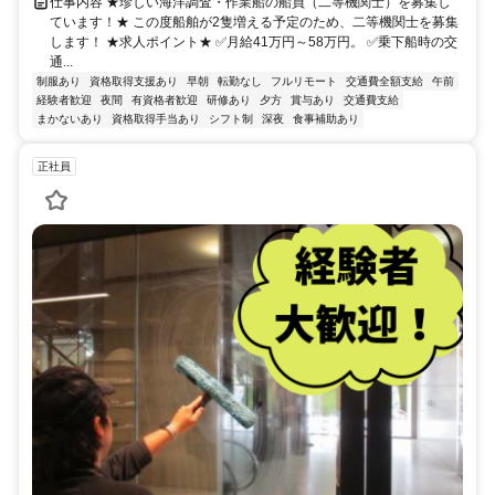
仕事内容 ★珍しい海洋調査・作業船の船員（二等機関士）を募集し
ています！★ この度船舶が2隻増える予定のため、二等機関士を募集
します！ ★求人ポイント★ ✅月給41万円～58万円。 ✅乗下船時の交
通...
制服あり
資格取得支援あり
早朝
転勤なし
フルリモート
交通費全額支給
午前
経験者歓迎
夜間
有資格者歓迎
研修あり
夕方
賞与あり
交通費支給
まかないあり
資格取得手当あり
シフト制
深夜
食事補助あり
正社員