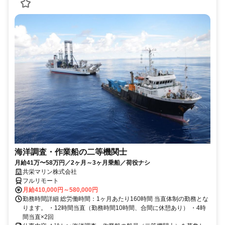
海洋調査・作業船の二等機関士
月給41万〜58万円／2ヶ月～3ヶ月乗船／荷役ナシ
共栄マリン株式会社
フルリモート
月給410,000円～580,000円
勤務時間詳細 総労働時間：1ヶ月あたり160時間 当直体制の勤務とな
ります。 ・12時間当直（勤務時間10時間、合間に休憩あり） ・4時
間当直×2回