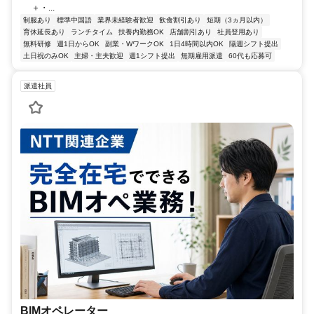
＋・...
制服あり
標準中国語
業界未経験者歓迎
飲食割引あり
短期（3ヵ月以内）
育休延長あり
ランチタイム
扶養内勤務OK
店舗割引あり
社員登用あり
無料研修
週1日からOK
副業・WワークOK
1日4時間以内OK
隔週シフト提出
土日祝のみOK
主婦・主夫歓迎
週1シフト提出
無期雇用派遣
60代も応募可
派遣社員
BIMオペレーター