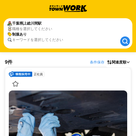
千葉県
千葉県
上総川間駅
上総川間駅
職種を選択してください
制服あり
制服あり
キーワードを選択してください
9件
条件保存
関連度順
正社員