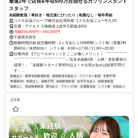
最速2年で店長&年収600万目指せるガソリンスタンド
スタッフ
未経験歓迎！車好き・地元派にぴったり｜転勤なし・毎年昇給
コスモ石油グループ/株式会社津田屋 コスモ石油ニュー牛久SS
交通・アクセス 小湊鐵道上総牛久駅徒歩8分
月給250,000円～300,000円
千葉県市原市
勤務時間詳細 総労働時間：1ヶ月あたり169時間 シフト制（実働7時
間40分／休憩60分） シフト例：8:00〜17:00 / 11:00〜20:00
仕事内容 【アピールポイント】ここが働くメリット！ ￣￣￣￣￣￣
￣￣￣￣￣￣￣￣￣￣￣￣￣￣ ✅完全未経験OK「人柄・意欲重視の
採用！」「未経験スタート率80%以上！やる気があれば経歴不問で
す」 ...
制服あり
業界未経験者歓迎
資格取得支援あり
フリーター歓迎
学歴不問
車通勤OK
転勤なし
経験不問
未経験者歓迎
住宅手当あり
経験者歓迎
残業なし
有資格者歓迎
賞与あり
ブランクOK
交通費支給
シフト制
社割あり
正社員