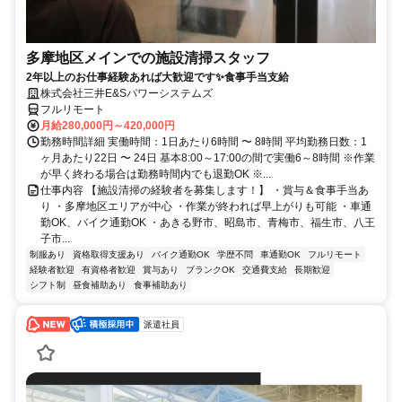
多摩地区メインでの施設清掃スタッフ
2年以上のお仕事経験あれば大歓迎です✨食事手当支給
株式会社三井E&Sパワーシステムズ
フルリモート
月給280,000円～420,000円
勤務時間詳細 実働時間：1日あたり6時間 〜 8時間 平均勤務日数：1
ヶ月あたり22日 〜 24日 基本8:00～17:00の間で実働6～8時間 ※作業
が早く終わる場合は勤務時間内でも退勤OK ※...
仕事内容 【施設清掃の経験者を募集します！】 ・賞与＆食事手当あ
り ・多摩地区エリアが中心 ・作業が終われば早上がりも可能 ・車通
勤OK、バイク通勤OK ・あきる野市、昭島市、青梅市、福生市、八王
子市...
制服あり
資格取得支援あり
バイク通勤OK
学歴不問
車通勤OK
フルリモート
経験者歓迎
有資格者歓迎
賞与あり
ブランクOK
交通費支給
長期歓迎
シフト制
昼食補助あり
食事補助あり
派遣社員