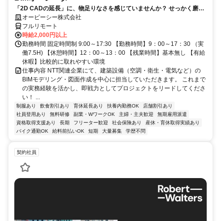
「2D CADの延長」に、物足りなさを感じていませんか？ せっかく磨い
たそのRevitスキル、NTTグループの安定環境で「主役」として活かしま
オーピーシー株式会社
しょう！
フルリモート
時給2,000円以上
勤務時間 固定時間制 9:00～17:30 【勤務時間】9：00～17：30 （実
働7.5H) 【休憩時間】12：00～13：00 【残業時間】基本無し 【有給
休暇】比較的に取れやすい環境
仕事内容 NTT関連企業にて、建築設備（空調・衛生・電気など）の
BIMモデリング・図面作成を中心に担当していただきます。 これまで
の実務経験を活かし、即戦力としてプロジェクトをリードしてくださ
い！ ...
制服あり
飲食割引あり
育休延長あり
扶養内勤務OK
店舗割引あり
社員登用あり
無料研修
副業・WワークOK
主婦・主夫歓迎
無期雇用派遣
資格取得支援あり
長期
フリーター歓迎
社会保険あり
産休・育休取得実績あり
バイク通勤OK
給料前払いOK
短期
大量募集
学歴不問
契約社員