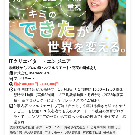
ITクリエイター・エンジニア
未経験からプロの道へ✨フルリモート×充実の研修あり！
株式会社TheNewGate
フルリモート
月給300,000円～700,000円
勤務時間詳細 総労働時間：1ヶ月あたり173時間 10:00～19:00 ※休
憩時間1時間（実働8時間） ※平均残業時間：月6時間（2023年度実
績） ※プロジェクトによってフレックスタイム制あり
仕事内容 ✨フルリモートも可能！自分らしく輝ける働き方◎ ✨社会人
デビューも歓迎！PC初心者でも安心スタート！ ✨独自の教育プログ
ラムで、エンジニアのゼロからプロへ ✨最新の技術で社会を支え、感
謝され...
業界未経験者歓迎
副業・WワークOK
資格取得支援あり
固定時間制
転勤なし
経験不問
未経験者歓迎
フルリモート
経験者歓迎
有資格者歓迎
研修あり