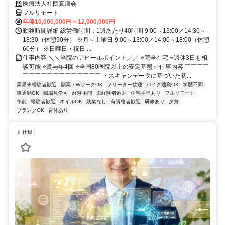
医療法人社団真凛会
フルリモート
年俸10,000,000円～12,000,000円
勤務時間詳細 総労働時間：1週あたり40時間 9:00～13:00／14:30～
18:30（休憩90分） ※月～土曜日 9:00～13:00／14:00～18:00（休憩
60分） ※日曜日・祝日 ...
仕事内容 ＼＼当院のアピールポイント／／ ⭐完全在宅 ⭐週休3日も相
談可能 ⭐賞与年4回 ⭐全国80医院以上の安定基盤 ✅仕事内容 ￣￣￣￣
￣￣￣￣￣￣￣￣￣￣￣￣￣ ・スキャンデータに基づいた初...
業界未経験者歓迎
副業・WワークOK
フリーター歓迎
バイク通勤OK
学歴不問
車通勤OK
職場見学可
経験不問
未経験者歓迎
住宅手当あり
フルリモート
午前
経験者歓迎
ネイルOK
残業なし
有資格者歓迎
研修あり
夕方
ブランクOK
育休あり
正社員