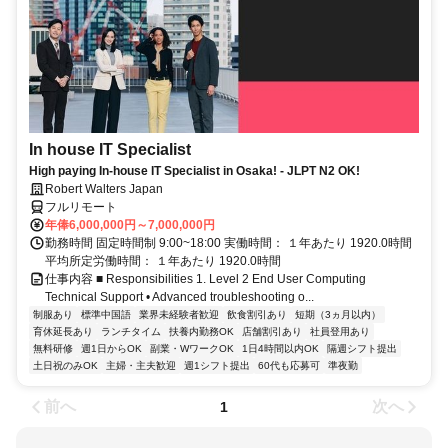
In house IT Specialist
High paying In-house IT Specialist in Osaka! - JLPT N2 OK!
Robert Walters Japan
フルリモート
年俸6,000,000円～7,000,000円
勤務時間 固定時間制 9:00~18:00 実働時間： １年あたり 1920.0時間
平均所定労働時間： １年あたり 1920.0時間
仕事内容 ■ Responsibilities 1. Level 2 End User Computing
Technical Support • Advanced troubleshooting o...
制服あり
標準中国語
業界未経験者歓迎
飲食割引あり
短期（3ヵ月以内）
育休延長あり
ランチタイム
扶養内勤務OK
店舗割引あり
社員登用あり
無料研修
週1日からOK
副業・WワークOK
1日4時間以内OK
隔週シフト提出
土日祝のみOK
主婦・主夫歓迎
週1シフト提出
60代も応募可
準夜勤
前へ
次へ
1