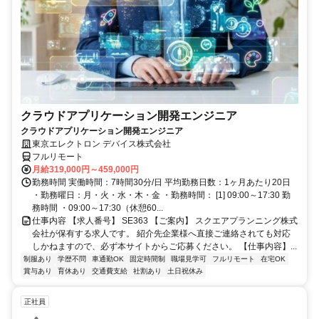
クラウドアプリケーション開発エンジニア
クラウドアプリケーション開発エンジニア
東京エレクトロン デバイス株式会社
フルリモート
月給319,000円～459,000円
勤務時間 実働時間：7時間30分/日 平均勤務日数：1ヶ月あたり20日
・勤務曜日：月・火・水・木・金 ・勤務時間： [1] 09:00～17:30 勤
務時間 ・09:00～17:30（休憩60...
仕事内容 【求人番号】 SE363 【ご案内】 スクエアプランニング株式
会社が保有する求人です。 紹介先企業様へ直接ご連絡されても対応
しかねますので、必ず本サイトからご応募ください。 【仕事内容】...
制服あり
学歴不問
車通勤OK
固定時間制
職場見学可
フルリモート
在宅OK
賞与あり
育休あり
交通費支給
社割あり
土日祝休み
正社員