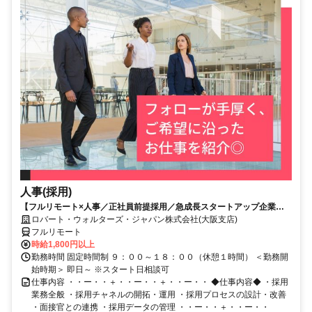
人事(採用)
【フルリモート×人事／正社員前提採用／急成長スタートアップ企業／
英語】Robert Walters
ロバート・ウォルターズ・ジャパン株式会社(大阪支店)
フルリモート
時給1,800円以上
勤務時間 固定時間制 ９：００～１８：００（休憩１時間） ＜勤務開
始時期＞ 即日～ ※スタート日相談可
仕事内容 ・・ー・・＋・・ー・・＋・・ー・・ ◆仕事内容◆ ・採用
業務全般 ・採用チャネルの開拓・運用 ・採用プロセスの設計・改善
・面接官との連携 ・採用データの管理 ・・ー・・＋・・ー・・