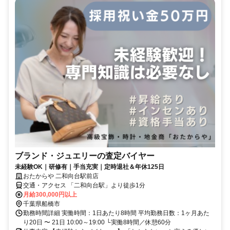
ブランド・ジュエリーの査定バイヤー
未経験OK｜研修有｜手当充実｜定時退社＆年休125日
おたからや 二和向台駅前店
交通・アクセス 「二和向台駅」より徒歩1分
月給300,000円以上
千葉県船橋市
勤務時間詳細 実働時間：1日あたり8時間 平均勤務日数：1ヶ月あた
り20日 〜 21日 10:00～19:00 └実働8時間／休憩60分