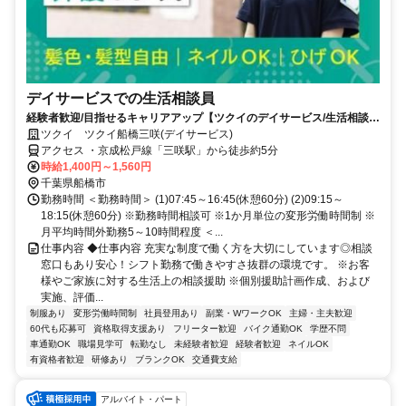
デイサービスでの生活相談員
経験者歓迎/目指せるキャリアアップ【ツクイのデイサービス/生活相談員
求人】
ツクイ ツクイ船橋三咲(デイサービス)
アクセス ・京成松戸線「三咲駅」から徒歩約5分
時給1,400円～1,560円
千葉県船橋市
勤務時間 ＜勤務時間＞ (1)07:45～16:45(休憩60分) (2)09:15～
18:15(休憩60分) ※勤務時間相談可 ※1か月単位の変形労働時間制 ※
月平均時間外勤務5～10時間程度 ＜...
仕事内容 ◆仕事内容 充実な制度で働く方を大切にしています◎相談
窓口もあり安心！シフト勤務で働きやすさ抜群の環境です。 ※お客
様やご家族に対する生活上の相談援助 ※個別援助計画作成、および
実施、評価...
制服あり
変形労働時間制
社員登用あり
副業・WワークOK
主婦・主夫歓迎
60代も応募可
資格取得支援あり
フリーター歓迎
バイク通勤OK
学歴不問
車通勤OK
職場見学可
転勤なし
未経験者歓迎
経験者歓迎
ネイルOK
有資格者歓迎
研修あり
ブランクOK
交通費支給
アルバイト・パート