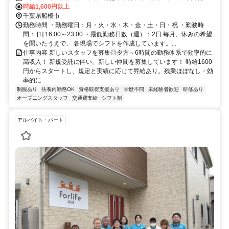
約12分、京成松戸線 鎌ヶ谷大仏南口徒歩約16分
時給1,600円以上
千葉県船橋市
勤務時間 ・勤務曜日：月・火・水・木・金・土・日・祝 ・勤務時
間： [1] 16:00～23:00 ・最低勤務日数（週）：2日 毎月、休みの希望
を聞いたうえで、 各現場でシフトを作成しています。...
仕事内容 新しいスタッフを募集◎夕方～6時間の勤務体系で効率的に
高収入！ 新規受託に伴い、新しい仲間を募集しています！ 時給1600
円からスタートし、規定と実績に応じて昇給あり。残業ほぼなし・効
率的に...
制服あり
扶養内勤務OK
資格取得支援あり
学歴不問
未経験者歓迎
研修あり
オープニングスタッフ
交通費支給
シフト制
アルバイト・パート