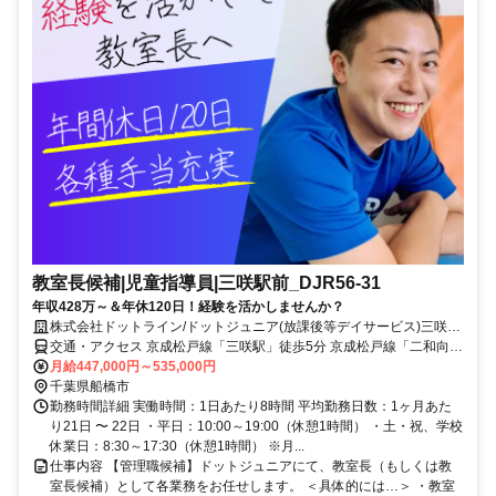
教室長候補|児童指導員|三咲駅前_DJR56-31
年収428万～＆年休120日！経験を活かしませんか？
株式会社ドットライン/ドットジュニア(放課後等デイサービス)三咲駅
前
交通・アクセス 京成松戸線「三咲駅」徒歩5分 京成松戸線「二和向台
駅」徒歩12分
月給447,000円～535,000円
千葉県船橋市
勤務時間詳細 実働時間：1日あたり8時間 平均勤務日数：1ヶ月あた
り21日 〜 22日 ・平日：10:00～19:00（休憩1時間） ・土・祝、学校
休業日：8:30～17:30（休憩1時間） ※月...
仕事内容 【管理職候補】ドットジュニアにて、教室長（もしくは教
室長候補）として各業務をお任せします。 ＜具体的には…＞ ・教室