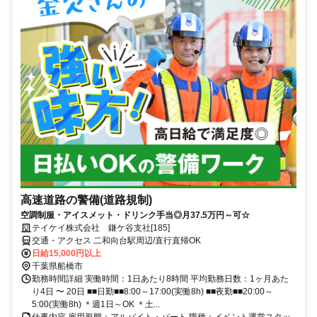
高速道路の警備(道路規制)
空調制服・アイスメット・ドリンク手当◎月37.5万円～可☆
テイケイ株式会社 鎌ケ谷支社[185]
交通・アクセス 二和向台駅周辺/直行直帰OK
日給15,000円以上
千葉県船橋市
勤務時間詳細 実働時間：1日あたり8時間 平均勤務日数：1ヶ月あた
り4日 〜 20日 ■■日勤■■8:00～17:00(実働8h) ■■夜勤■■20:00～
5:00(実働8h) ＊週1日～OK ＊土...