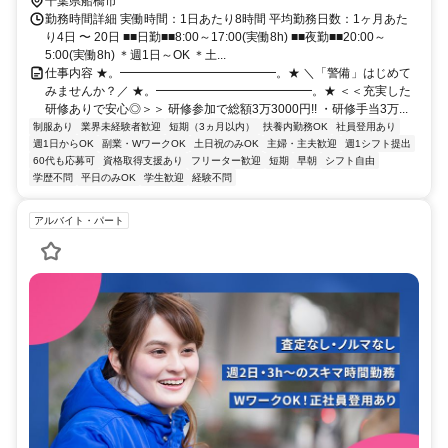
千葉県船橋市
勤務時間詳細 実働時間：1日あたり8時間 平均勤務日数：1ヶ月あた
り4日 〜 20日 ■■日勤■■8:00～17:00(実働8h) ■■夜勤■■20:00～
5:00(実働8h) ＊週1日～OK ＊土...
仕事内容 ★。━━━━━━━━━━━━━。★ ＼「警備」はじめて
みませんか？／ ★。━━━━━━━━━━━━━。★ ＜＜充実した
研修ありで安心◎＞＞ 研修参加で総額3万3000円!! ・研修手当3万...
制服あり
業界未経験者歓迎
短期（3ヵ月以内）
扶養内勤務OK
社員登用あり
週1日からOK
副業・WワークOK
土日祝のみOK
主婦・主夫歓迎
週1シフト提出
60代も応募可
資格取得支援あり
フリーター歓迎
短期
早朝
シフト自由
学歴不問
平日のみOK
学生歓迎
経験不問
アルバイト・パート