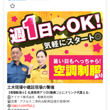
土木現場や建設現場の警備
【長期歓迎☆】社員登用アリ◎1勤務ごとにドリンク代貰える♪
テイケイ株式会社 船橋支社[8]
交通・アクセス 二和向台駅周辺/直行直帰OK
日給13,500円以上