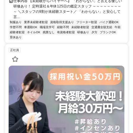
仕事内容 【未経験からバイヤーへ】 「わからない」と言える優しい
研修あり！ 定時退社＆年休125日の鑑定スタッフ ～～～～～～～～
～ ＼スタッフの9割が未経験スタート／ 「わからない」と安心して
言...
制服あり
業界未経験者歓迎
資格取得支援あり
フリーター歓迎
バイク通勤OK
学歴不問
車通勤OK
職場見学可
経験不問
未経験者歓迎
交通費全額支給
午前
経験者歓迎
ネイルOK
残業なし
有資格者歓迎
研修あり
夕方
ブランクOK
育休あり
正社員