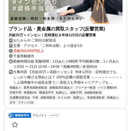
ブランド品・貴金属の買取スタッフ(反響営業)
月給30万＋インセン！定時退社＆年休125日の反響営業
おたからや 二和向台駅前店
交通・アクセス 「二和向台駅」より徒歩1分
月給300,000円以上
千葉県船橋市
勤務時間詳細 実働時間：1日あたり8時間 平均勤務日数：1ヶ月あた
り20日 〜 21日 10:00～19:00 └実働8時間／休憩60分
仕事内容 【月給30万＋高額インセン】 年休125日・定時退社でも、
しっかり稼げる理由とは？ 100%反響の買取営業 ～～～～～～～～～
＼上場準備中の成長企業で／ 高収入も早期キャリアアップも ...
制服あり
業界未経験者歓迎
資格取得支援あり
フリーター歓迎
バイク通勤OK
学歴不問
車通勤OK
職場見学可
転勤なし
経験不問
未経験者歓迎
交通費全額支給
午前
経験者歓迎
ネイルOK
残業なし
有資格者歓迎
研修あり
夕方
ブランクOK
アルバイト・パート