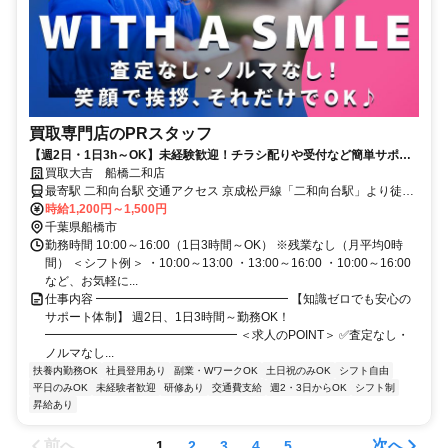
買取専門店のPRスタッフ
【週2日・1日3h～OK】未経験歓迎！チラシ配りや受付など簡単サポー
ト／40代～60代活躍中
買取大吉 船橋二和店
最寄駅 二和向台駅 交通アクセス 京成松戸線「二和向台駅」より徒歩
3分 ※勤務地は買取大吉 船橋二和店です ●交通費支給 ●車・バイク・
時給1,200円～1,500円
自転車通勤OK
千葉県船橋市
勤務時間 10:00～16:00（1日3時間～OK） ※残業なし（月平均0時
間） ＜シフト例＞ ・10:00～13:00 ・13:00～16:00 ・10:00～16:00
など、お気軽に...
仕事内容 ━━━━━━━━━━━━━━━━ 【知識ゼロでも安心の
サポート体制】 週2日、1日3時間～勤務OK！
━━━━━━━━━━━━━━━━ ＜求人のPOINT＞ ✅査定なし・
ノルマなし...
扶養内勤務OK
社員登用あり
副業・WワークOK
土日祝のみOK
シフト自由
平日のみOK
未経験者歓迎
研修あり
交通費支給
週2・3日からOK
シフト制
昇給あり
前へ
次へ
1
2
3
4
5