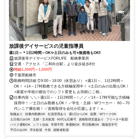
放課後デイサービスの児童指導員
週1日～＊1日2時間～OK✨土日のみも可⭐無資格もOK❗
放課後等デイサービスFORLIFE 船橋事業所
交通・アクセス 「二和向台駅」より徒歩徒歩8分
時給1,300円～1,500円
千葉県船橋市
勤務時間詳細 ⏰9:00～18:00（休憩あり） ⭐週1日～、1日2時間～
OK！ ⭐14～17時勤務できる方積極採用中！ ⭐土日のみの出勤もOK！
⭐家庭や学校の都合でのシフト変更も お気軽にご相...
仕事内容 ＼＼✨週1日～・1日2時間～✨／／ ✅14～17時可能な方積極
採用中！ ✅土日のみ勤務もOK！ ✅学生・主婦・Wワーカー・ 60～70
代シニア層在籍！ ✅資格取得を会社が応援します！ ✊...
制服あり
扶養内勤務OK
社員登用あり
週1日からOK
副業・WワークOK
土日祝のみOK
主婦・主夫歓迎
60代も応募可
資格取得支援あり
フリーター歓迎
バイク通勤OK
シフト自由
学歴不問
車通勤OK
即日勤務OK
職場見学可
平日のみOK
学生歓迎
午前
経験者歓迎