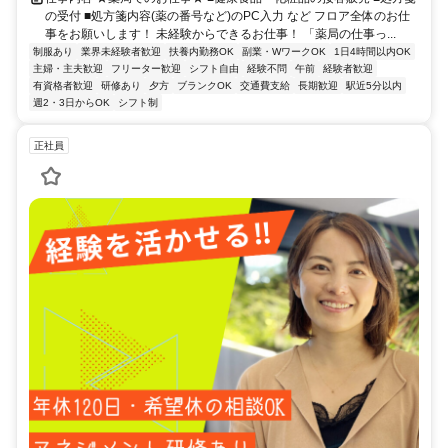
の受付 ■処方箋内容(薬の番号など)のPC入力 など フロア全体のお仕
事をお願いします！ 未経験からできるお仕事！ 「薬局の仕事っ...
制服あり
業界未経験者歓迎
扶養内勤務OK
副業・WワークOK
1日4時間以内OK
主婦・主夫歓迎
フリーター歓迎
シフト自由
経験不問
午前
経験者歓迎
有資格者歓迎
研修あり
夕方
ブランクOK
交通費支給
長期歓迎
駅近5分以内
週2・3日からOK
シフト制
正社員