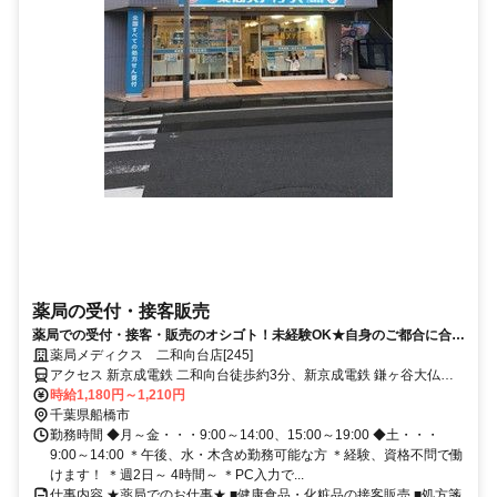
薬局の受付・接客販売
薬局での受付・接客・販売のオシゴト！未経験OK★自身のご都合に合わ
せた働き方が可能です！
薬局メディクス 二和向台店[245]
アクセス 新京成電鉄 二和向台徒歩約3分、新京成電鉄 鎌ヶ谷大仏南
口徒歩約13分、新京成電鉄 三咲東口徒歩約15分
時給1,180円～1,210円
千葉県船橋市
勤務時間 ◆月～金・・・9:00～14:00、15:00～19:00 ◆土・・・
9:00～14:00 ＊午後、水・木含め勤務可能な方 ＊経験、資格不問で働
けます！ ＊週2日～ 4時間～ ＊PC入力で...
仕事内容 ★薬局でのお仕事★ ■健康食品・化粧品の接客販売 ■処方箋