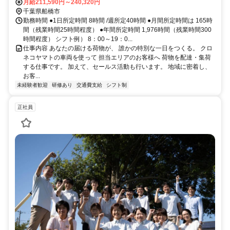
月給211,590円～240,320円
千葉県船橋市
勤務時間 ●1日所定時間 8時間 /週所定40時間 ●月間所定時間は 165時
間（残業時間25時間程度） ●年間所定時間 1,976時間（残業時間300
時間程度） シフト例） 8：00～19：0...
仕事内容 あなたの届ける荷物が、 誰かの特別な一日をつくる。 クロ
ネコヤマトの車両を使って 担当エリアのお客様へ 荷物を配達・集荷
する仕事です。 加えて、セールス活動も行います。 地域に密着し、
お客...
未経験者歓迎
研修あり
交通費支給
シフト制
正社員