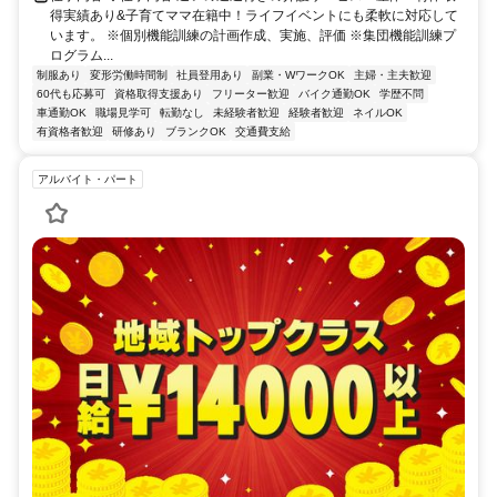
得実績あり&子育てママ在籍中！ライフイベントにも柔軟に対応して
います。 ※個別機能訓練の計画作成、実施、評価 ※集団機能訓練プ
ログラム...
制服あり
変形労働時間制
社員登用あり
副業・WワークOK
主婦・主夫歓迎
60代も応募可
資格取得支援あり
フリーター歓迎
バイク通勤OK
学歴不問
車通勤OK
職場見学可
転勤なし
未経験者歓迎
経験者歓迎
ネイルOK
有資格者歓迎
研修あり
ブランクOK
交通費支給
アルバイト・パート