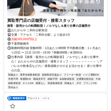
買取専門店の店舗受付・接客スタッフ
接客・販売からの転職歓迎！ノルマなし＆座り仕事の店舗受付
おたからや 二和向台駅前店
交通・アクセス 「二和向台駅」より徒歩1分
月給300,000円以上
千葉県船橋市
勤務時間詳細 実働時間：1日あたり8時間 平均勤務日数：1ヶ月あた
り20日 〜 21日 10:00～19:00 └実働8時間／休憩60分
仕事内容 【接客・販売からの転職歓迎】 ノルマなし＆座り仕事中
心！ おたからやの店舗受付・接客スタッフ ～～～～～～～～～ ＼ア
パレルや飲食店などの／ 接客経験がそのまま活かせる！ 座り仕事中
心の店...
制服あり
業界未経験者歓迎
資格取得支援あり
フリーター歓迎
バイク通勤OK
学歴不問
車通勤OK
職場見学可
経験不問
未経験者歓迎
交通費全額支給
午前
経験者歓迎
ネイルOK
残業なし
有資格者歓迎
研修あり
夕方
ブランクOK
育休あり
アルバイト・パート