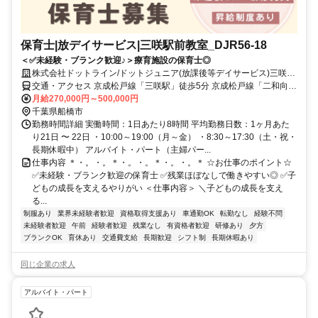
保育士|放デイサービス|三咲駅前教室_DJR56-18
＜✅未経験・ブランク歓迎♪＞療育施設の保育士◎
株式会社ドットライン/ドットジュニア(放課後等デイサービス)三咲駅
前
交通・アクセス 京成松戸線「三咲駅」徒歩5分 京成松戸線「二和向台
駅」徒歩12分
月給270,000円～500,000円
千葉県船橋市
勤務時間詳細 実働時間：1日あたり8時間 平均勤務日数：1ヶ月あた
り21日 〜 22日 ・10:00～19:00（月～金） ・8:30～17:30（土・祝・
長期休暇中） アルバイト・パート（主婦パー...
仕事内容 ＊・。・。＊・。・。＊・。・。＊ ☆お仕事のポイント☆
✅未経験・ブランク歓迎の保育士 ✅残業ほぼなしで働きやすい◎ ✅子
どもの成長を支えるやりがい ＜仕事内容＞ ＼子どもの成長を支え
る...
制服あり
業界未経験者歓迎
資格取得支援あり
車通勤OK
転勤なし
経験不問
未経験者歓迎
午前
経験者歓迎
残業なし
有資格者歓迎
研修あり
夕方
ブランクOK
育休あり
交通費支給
長期歓迎
シフト制
長期休暇あり
同じ企業の求人
アルバイト・パート