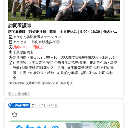
訪問看護師
訪問看護師（時短正社員）募集｜土日祝休み｜9:00～16:30｜働きやす
い環境でプライベートと仕事の両立をさせませんか？
ぞうさん訪問看護ステーション
アクセス: 二和向台駅徒歩30秒
月給291,000円以上
千葉県船橋市
勤務時間・曜日: 09：00～16：30の間で実働6時間30分（休憩60分）
仕事内容: （主な業務内容) ◎療養生活指導(食事、排泄等介助・環境
整備) ◎医療処置(服薬ケア、点滴、在宅酸素管理等) ◎終末期の看
護、在宅での看取り・精神、心理的な看護、認知症への対応 ◎検
査、...
固定時間制
交通費支給
駅近5分以内
昇給あり
同じ企業の求人
アルバイト・パート