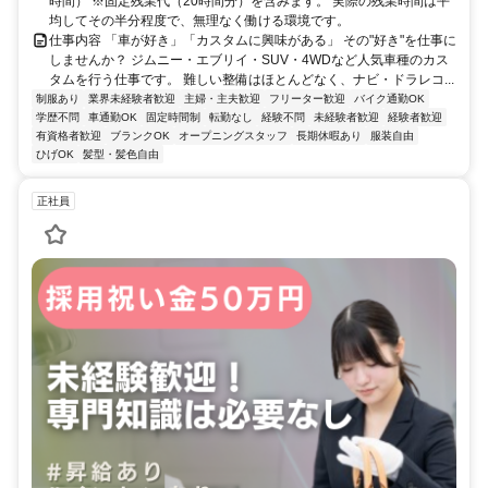
時間） ※固定残業代（20時間分）を含みます。 実際の残業時間は平
均してその半分程度で、無理なく働ける環境です。
仕事内容 「車が好き」「カスタムに興味がある」 その"好き"を仕事に
しませんか？ ジムニー・エブリイ・SUV・4WDなど人気車種のカス
タムを行う仕事です。 難しい整備はほとんどなく、ナビ・ドラレコ...
制服あり
業界未経験者歓迎
主婦・主夫歓迎
フリーター歓迎
バイク通勤OK
学歴不問
車通勤OK
固定時間制
転勤なし
経験不問
未経験者歓迎
経験者歓迎
有資格者歓迎
ブランクOK
オープニングスタッフ
長期休暇あり
服装自由
ひげOK
髪型・髪色自由
正社員