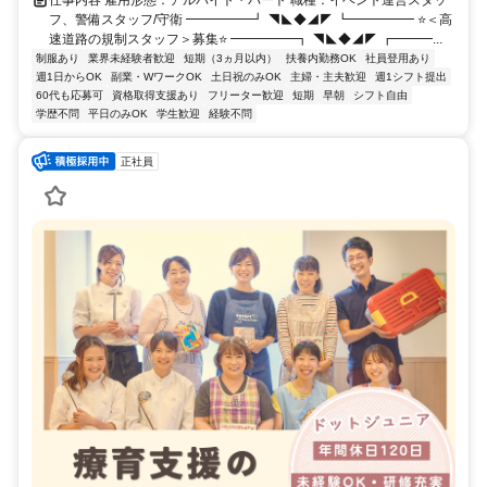
仕事内容 雇用形態：アルバイト・パート 職種：イベント運営スタッ
フ、警備スタッフ/守衛 ━━━━━┛ ◥◣◆◢◤ ┗━━━━━ ⭐＜高
速道路の規制スタッフ＞募集⭐ ━━━━━┓ ◥◣◆◢◤ ┏━━━...
制服あり
業界未経験者歓迎
短期（3ヵ月以内）
扶養内勤務OK
社員登用あり
週1日からOK
副業・WワークOK
土日祝のみOK
主婦・主夫歓迎
週1シフト提出
60代も応募可
資格取得支援あり
フリーター歓迎
短期
早朝
シフト自由
学歴不問
平日のみOK
学生歓迎
経験不問
正社員