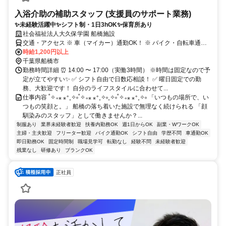
入浴介助の補助スタッフ (支援員のサポート業務)
✨未経験活躍中✨シフト制・1日3hOK✨保育所あり
社会福祉法人大久保学園 船橋施設
交通・アクセス ※ 車（マイカー）通勤OK！ ※ バイク・自転車通勤
OK ※ 無料駐車場を完備しています！
時給1,200円以上
千葉県船橋市
勤務時間詳細 ⏰ 14:00 〜 17:00（実働3時間） ※時間は固定なので予
定が立てやすい✨ ✅️ シフト自由で日数応相談！ ✅️ 曜日固定での勤
務、大歓迎です！ 自分のライフスタイルに合わせて...
仕事内容 ˚✧₊⁎ ⁎⁺˳✧༚˚✧₊⁎ ⁎⁺˳✧༚˳✧༚˚✧₊⁎ ⁎⁺˳✧༚ 「いつもの場所で、い
つもの笑顔と。」 船橋の落ち着いた施設で無理なく続けられる 「顔
馴染みのスタッフ」として働きませんか？...
制服あり
業界未経験者歓迎
扶養内勤務OK
週1日からOK
副業・WワークOK
主婦・主夫歓迎
フリーター歓迎
バイク通勤OK
シフト自由
学歴不問
車通勤OK
即日勤務OK
固定時間制
職場見学可
転勤なし
経験不問
未経験者歓迎
残業なし
研修あり
ブランクOK
正社員