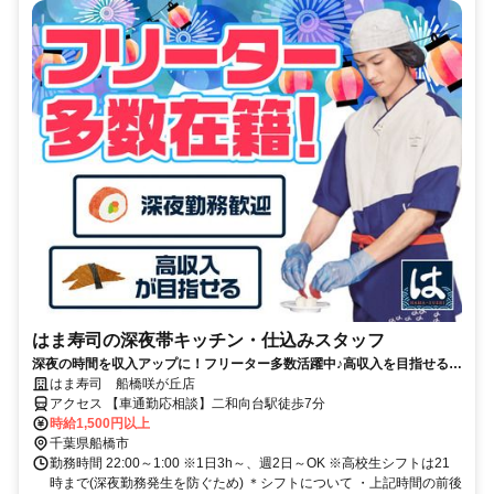
はま寿司の深夜帯キッチン・仕込みスタッフ
深夜の時間を収入アップに！フリーター多数活躍中♪高収入を目指せる環
境です！
はま寿司 船橋咲が丘店
アクセス 【車通勤応相談】二和向台駅徒歩7分
時給1,500円以上
千葉県船橋市
勤務時間 22:00～1:00 ※1日3h～、週2日～OK ※高校生シフトは21
時まで(深夜勤務発生を防ぐため) ＊シフトについて ・上記時間の前後