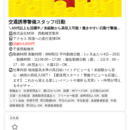
交通誘導警備スタッフ/日勤
＼60代以上も活躍中／未経験から高収入可能！働きやすい日勤で警備員
デビューをしませんか！【月収28万円可能・日払いもOK！】勤務3日前
株式会社MSK 西船橋営業所
までシフト申請可能！週1日～・短期もOK！未経験者大歓迎！幅広い年
アクセス 現場への直行直帰OK
代が活躍しています。
日給14,000円
千葉県船橋市
勤務時間 実働時間：8時間/日 平均勤務日数：1ヶ月あたり4日～20日
・勤務時間： [1] 08:00～17:00 ・最低勤務日数（週）：1日 8：00～
17：00（休憩あり） ※週1日～OK...
仕事内容 地域最高水準の高日給バイトデビューを！未経験から安
心・納得の高収入GET！ 【夏採用スタート！警備デビューを応援し
ます】 これから迎える楽しいイベントや連休も充実♪ ＞＞仲間が増え
る今がチャ...
制服あり
社員登用あり
週1日からOK
副業・WワークOK
土日祝のみOK
主婦・主夫歓迎
資格取得支援あり
フリーター歓迎
給料前払いOK
短期
シフト自由
学歴不問
即日勤務OK
平日のみOK
学生歓迎
未経験者歓迎
午前
経験者歓迎
即日払いOK
有資格者歓迎
正社員