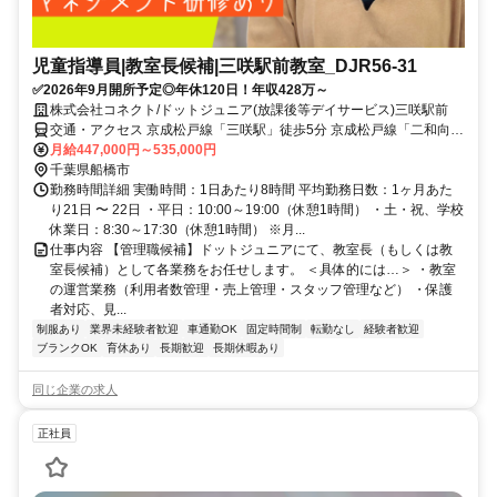
児童指導員|教室長候補|三咲駅前教室_DJR56-31
✅2026年9月開所予定◎年休120日！年収428万～
株式会社コネクト/ドットジュニア(放課後等デイサービス)三咲駅前
交通・アクセス 京成松戸線「三咲駅」徒歩5分 京成松戸線「二和向台
駅」徒歩12分
月給447,000円～535,000円
千葉県船橋市
勤務時間詳細 実働時間：1日あたり8時間 平均勤務日数：1ヶ月あた
り21日 〜 22日 ・平日：10:00～19:00（休憩1時間） ・土・祝、学校
休業日：8:30～17:30（休憩1時間） ※月...
仕事内容 【管理職候補】ドットジュニアにて、教室長（もしくは教
室長候補）として各業務をお任せします。 ＜具体的には…＞ ・教室
の運営業務（利用者数管理・売上管理・スタッフ管理など） ・保護
者対応、見...
制服あり
業界未経験者歓迎
車通勤OK
固定時間制
転勤なし
経験者歓迎
ブランクOK
育休あり
長期歓迎
長期休暇あり
同じ企業の求人
正社員