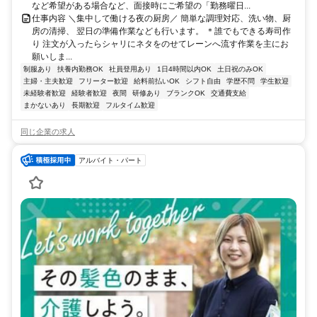
など希望がある場合など、面接時にご希望の「勤務曜日...
仕事内容 ＼集中して働ける夜の厨房／ 簡単な調理対応、洗い物、厨
房の清掃、 翌日の準備作業なども行います。 ＊誰でもできる寿司作
り 注文が入ったらシャリにネタをのせてレーンへ流す作業を主にお
願いしま...
制服あり
扶養内勤務OK
社員登用あり
1日4時間以内OK
土日祝のみOK
主婦・主夫歓迎
フリーター歓迎
給料前払いOK
シフト自由
学歴不問
学生歓迎
未経験者歓迎
経験者歓迎
夜間
研修あり
ブランクOK
交通費支給
まかないあり
長期歓迎
フルタイム歓迎
同じ企業の求人
アルバイト・パート