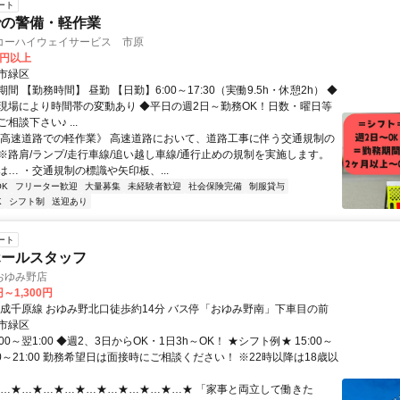
ート
での警備・軽作業
コーハイウェイサービス 市原
0円以上
市緑区
間 【勤務時間】 昼勤 【日勤】6:00～17:30（実働9.5h・休憩2h） ◆
現場により時間帯の変動あり ◆平日の週2日～勤務OK！日数・曜日等
相談下さい♪ ...
《高速道路での軽作業》 高速道路において、道路工事に伴う交通規制の
※路肩/ランプ/走行車線/追い越し車線/通行止めの規制を実施します。
… ・交通規制の標識や矢印板、...
K
フリーター歓迎
大量募集
未経験者歓迎
社会保険完備
制服貸与
K
シフト制
送迎あり
ート
ホールスタッフ
おゆみ野店
円～1,300円
京成千原線 おゆみ野北口徒歩約14分 バス停「おゆみ野南」下車目の前
市緑区
00～翌1:00 ◆週2、3日からOK・1日3h～OK！ ★シフト例★ 15:00～
18:00～21:00 勤務希望日は面接時にご相談ください！ ※22時以降は18歳以
★…★…★…★…★…★…★…★…★…★ 「家事と両立して働きた