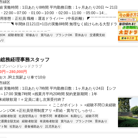
市緑区
 実働時間：1日あたり8時間 平均勤務日数：1ヶ月あたり20日 〜 21日
2:00～07:00 ・01:00～10:00 ・02:00～11:00 ・05:00～14:...
雇用形態：正社員 職種：運送ドライバー（中長距離） ◤￣￣￣￣￣￣￣
￣￣￣◥ 年間休日121日×1日の実働8時間 無理なく続けられる大型ドラ
＿＿＿＿＿＿＿＿＿＿＿＿＿...
OK
経験者歓迎
研修あり
賞与あり
ブランクOK
育休あり
交通費支給
あり
の総務経理事務スタッフ
セブンハンドレッドクラブ
00円～280,000円
セス JR土気駅より車で10分
市緑区
細 実働時間：1日あたり7時間 平均勤務日数：1ヶ月あたり24日 【シフ
00～17:00 実働7時間 ⭐残業月平均20時間 契約更新期間：1年
⭐未経験歓迎！⭐ 定員に達し次第受付終了
――――――――――――― ＜ ここがポイント ＞ ⭐経験不問◎未経験
ンジOK ⭐正社員登用制度アリ ⭐昇給・賞与でしっかり...
未経験者歓迎
社員登用あり
学歴不問
車通勤OK
転勤なし
経験不問
交通費全額支給
経験者歓迎
有資格者歓迎
賞与あり
ブランクOK
育休あり
フト制
社割あり
昼食補助あり
託児所あり