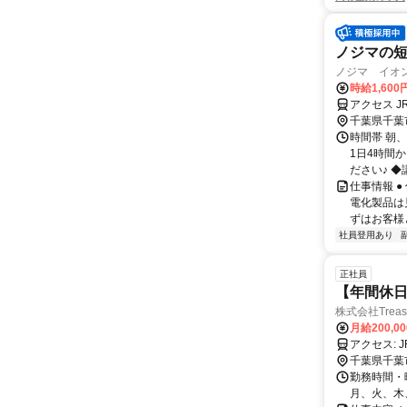
ノジマの
ノジマ イオ
時給1,600
アクセス 
千葉県千葉
時間帯 朝、
1日4時間
ださい♪ ◆
仕事情報 
電化製品は
ずはお客様
社員登用あり
正社員
【年間休日
株式会社Treas
月給200,0
ア
千葉県千葉
勤務時間・曜
月、火、木