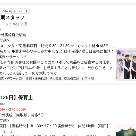
アルバイト・パート
短期スタッフ
ンスタイル鎌取店
円
JR外房線鎌取駅前
市緑区
昼、夕方・夜 勤務曜日・時間 9:30～21:30の中でシフト制 ◆週2日～、
からＯＫ ◆週末中心や平日夕方中心など 勤務時間や曜日は気軽に相談く
講義やサークルの...
● 仕事内容 お客様のお困りごとに寄り添って商品をご提案するお仕事。
見た目だけでは商品の違いを把握することは難しい。 だからこそ、ま
としっかり話して、何が大切で何が ...
副業・WワークOK
主婦・主夫歓迎
学生歓迎
交通費支給
シフト制
125日】保育士
ure
00円～270,000円
クセス: JR外房線「鎌取駅」徒歩5分
市緑区
日: 【勤務時間】 8：30〜17：30 実働8時間 休憩1時間 【曜日】
、金、土