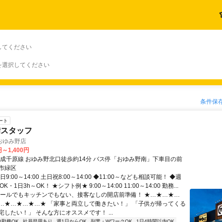
してください
を選択してください
条件保
ート
備スタッフ
おゆみ野店
円～1,400円
京成千原線 おゆみ野北口徒歩約14分 バス停「おゆみ野南」下車目の前
市緑区
9:00～14:00 土日祝8:00～14:00 ◆11:00～なども相談可能！ ◆週
K・1日3h～OK！ ★シフト例★ 9:00～14:00 11:00～14:00 勤務...
ホールでもキッチンでもない、接客なしの開店前準備！ ★…★…★…
…★…★…★…★ 「家事と両立して働きたい！」 「子供が帰ってくる
したい！」 そんな方にオススメです！ ...
内勤務OK
社員登用あり
週1日からOK
副業・WワークOK
1日4時間以内OK