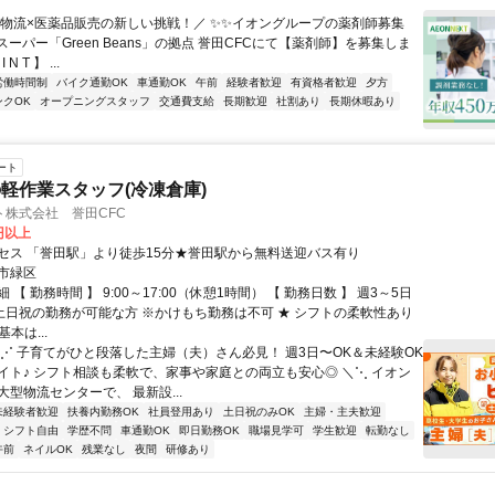
＼物流×医薬品販売の新しい挑戦！／ ✨✨イオングループの薬剤師募集
スーパー「Green Beans」の拠点 誉田CFCにて【薬剤師】を募集しま
 N T 】 ...
労働時間制
バイク通勤OK
車通勤OK
午前
経験者歓迎
有資格者歓迎
夕方
ンクOK
オープニングスタッフ
交通費支給
長期歓迎
社割あり
長期休暇あり
ート
軽作業スタッフ(冷凍倉庫)
ト株式会社 誉田CFC
0円以上
セス 「誉田駅」より徒歩15分★誉田駅から無料送迎バス有り
市緑区
 【 勤務時間 】 9:00～17:00（休憩1時間） 【 勤務日数 】 週3～5日
※土日祝の勤務が可能な方 ※かけもち勤務は不可 ★ シフトの柔軟性あり
基本は...
／⋰ 子育てがひと段落した主婦（夫）さん必見！ 週3日〜OK＆未経験OK
イト♪ シフト相談も柔軟で、家事や家庭との両立も安心◎ ＼⋱ イオン
型物流センターで、 最新設...
未経験者歓迎
扶養内勤務OK
社員登用あり
土日祝のみOK
主婦・主夫歓迎
シフト自由
学歴不問
車通勤OK
即日勤務OK
職場見学可
学生歓迎
転勤なし
午前
ネイルOK
残業なし
夜間
研修あり