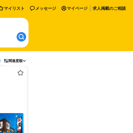
マイリスト
メッセージ
マイページ
求人掲載のご相談
存
関連度順