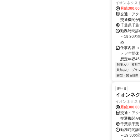
イオンネクス
月給300,0
交通・アク
交通機関が
千葉県千葉
勤務時間詳細
～19:30
め
仕事内容 
＞ ✅年間
想定年収450
制服あり
変形
賞与あり
ブラ
髪型・髪色自由
正社員
イオンネク
イオンネクス
月給300,0
交通・アク
交通機関が
千葉県千葉
勤務時間詳細
～19:30