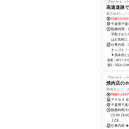
アルバイト・パ
高速道路
株式会社シン
日給15,46
千葉県千葉
勤務時間・期
手配された
はお気軽にご
仕事内容 
オシゴト！
▼具体的には
副業・WワークO
週2・3日からO
アルバイト・パ
焼肉店の
焼肉きんぐ 
時給1,180
アクセス 
千葉県千葉
勤務時間 8:
23:00 
上(法...
仕事内容 