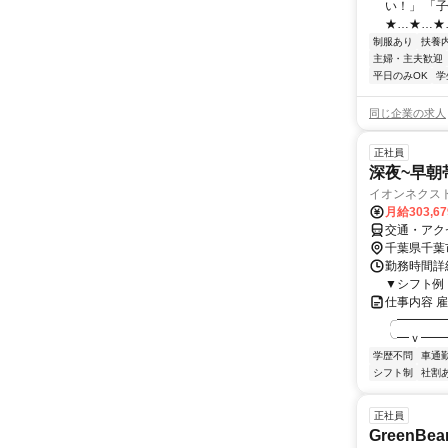
い！」 「
★…★…★
制服あり
扶養
主婦・主夫歓迎
平日のみOK
学
同じ企業の求人
正社員
深夜~早朝
イオンネクス
月給303,6
交通・アク
千葉県千葉
勤務時間詳細
▼シフト例 ・2
仕事内容 
╭━━━━
╰━ｖ━━
学歴不問
車通勤
シフト制
社割
正社員
GreenB