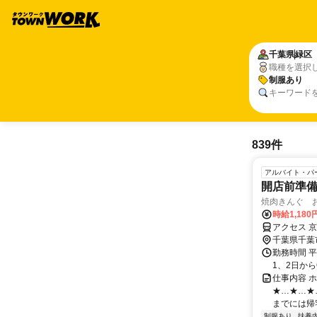
千葉県
緑区
職種を選択
制服あり
キーワード
839件
アルバイト・パ
開店前準
焼肉きんぐ 
時給1,180
アクセス 
千葉県千葉
勤務時間 平日
1、2日からO
仕事内容 
★…★…★
までには帰宅
制服あり
扶養