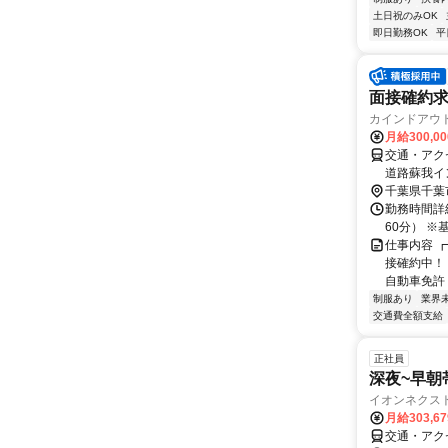
土日祝のみOK
即日勤務OK
平
面接確約求
カインドアウ
月給300,0
交通・アクセ
道路蘇我イ
千葉県千葉
勤務時間詳細
60分） 
仕事内容 
接確約中！
自動車免許（
制服あり
業界
交通費全額支給
正社員
深夜~早朝
イオンネクス
月給303,6
交通・アク