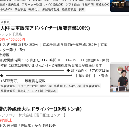
主婦・主夫歓迎
フリーター歓迎
バイク通勤OK
シフト自由
学歴不問
車通勤OK
日のみOK
学生歓迎
転勤なし
未経験者歓迎
経験者歓迎
夜間
正社員
人|中古車販売アドバイザー(反響営業100%)
トレット千葉店
00円～400,000円
ス 内房線 浜野駅 車5分 ｜京成千原線 学園前(千葉県)駅 車5分｜京葉
ンター降りて5分
市緑区
 総労働時間：1ヶ月あたり173時間 10：00～19：00（実働8ｈ / 休憩
※基本的に残業は御座いませんが 1～2時間程度ある場合が御座います
┏━━━━━━━━━━━━━━━━━━┓ ◆ 以下条件クリアの方は面
 ◆ ┗━━━━━━━━━━━━━━━━━━┛ 【 確約条件 】 ・普通
AT限定可） ・履歴書を記載...
未経験者歓迎
フリーター歓迎
学歴不問
車通勤OK
経験不問
未経験者歓迎
経験者歓迎
賞与あり
シフト制
社割あり
帯の幹線便大型ドライバー(10t増トン含)
トデリバリー株式会社【誉田配送センター】
79円以上
セス 外房線「誉田駅」から徒歩15分