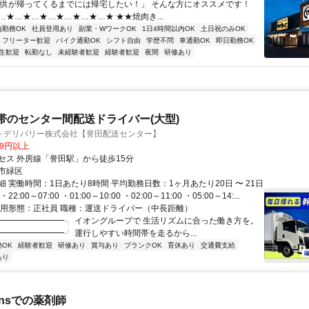
子供が帰ってくるまでには帰宅したい！」 そんな方にオススメです！
…★…★…★…★…★…★…★ ★★焼肉き...
内勤務OK
社員登用あり
副業・WワークOK
1日4時間以内OK
土日祝のみOK
フリーター歓迎
バイク通勤OK
シフト自由
学歴不問
車通勤OK
即日勤務OK
生歓迎
転勤なし
未経験者歓迎
経験者歓迎
夜間
研修あり
帯のセンター間配送ドライバー(大型)
トデリバリー株式会社【誉田配送センター】
79円以上
セス 外房線「誉田駅」から徒歩15分
市緑区
 実働時間：1日あたり8時間 平均勤務日数：1ヶ月あたり20日 〜 21日
2:00～07:00 ・01:00～10:00 ・02:00～11:00 ・05:00～14:...
雇用形態：正社員 職種：運送ドライバー（中長距離）
━━━━━━━━╮ イオングループで 生活リズムに合った働き方を。
━━━━━━━━╯ 運行しやすい時間帯を走るから...
OK
経験者歓迎
研修あり
賞与あり
ブランクOK
育休あり
交通費支給
あり
eansでの薬剤師