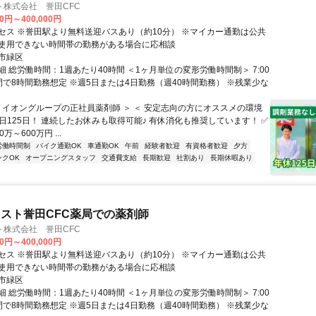
ト株式会社 誉田CFC
00円～400,000円
セス ※誉田駅より無料送迎バスあり（約10分） ※マイカー通勤は公共
使用できない時間帯の勤務がある場合に応相談
市緑区
 総労働時間：1週あたり40時間 ＜1ヶ月単位の変形労働時間制＞ 7:00
の間で8時間勤務想定 ※週5日または4日勤務（週40時間勤務） ※残業少な
＜ イオングループの正社員薬剤師 ＞ ＜ 安定志向の方にオススメの環境
休日125日！ 連続したお休みも取得可能♪ 有休消化も推奨しています！ ✅
万～600万円 ...
労働時間制
バイク通勤OK
車通勤OK
午前
経験者歓迎
有資格者歓迎
夕方
ンクOK
オープニングスタッフ
交通費支給
長期歓迎
社割あり
長期休暇あり
スト誉田CFC薬局での薬剤師
ト株式会社 誉田CFC
00円～400,000円
セス ※誉田駅より無料送迎バスあり（約10分） ※マイカー通勤は公共
使用できない時間帯の勤務がある場合に応相談
市緑区
 総労働時間：1週あたり40時間 ＜1ヶ月単位の変形労働時間制＞ 7:00
の間で8時間勤務想定 ※週5日または4日勤務（週40時間勤務） ※残業少な