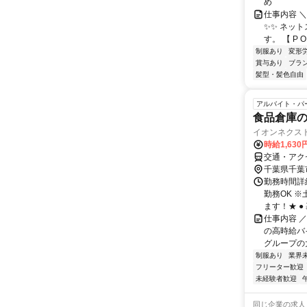
め
仕事内容 
✨✨ ネット
す。 【 P O I
制服あり
変形
賞与あり
ブラ
髪型・髪色自由
アルバイト・パ
食品倉庫の
イオンネクス
時給1,63
交通・アク
千葉県千葉
勤務時間詳細
勤務OK 
ます！★ ● 
仕事内容 
の高時給バ
グループの大
制服あり
業界
フリーター歓迎
未経験者歓迎
同じ企業の求人