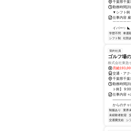
千葉県千葉
勤務時間詳細
▼シフト例 ・2
仕事内容 
￣￣￣￣￣
イバー✨ ◣
学歴不問
車通勤
シフト制
社割
契約社員
ゴルフ場
株式会社東急
月給193,0
交通・アク
千葉県千葉
勤務時間詳
ト例】 9:
仕事内容 
―――――
からのチャレ
制服あり
業界
未経験者歓迎
交通費支給
シ