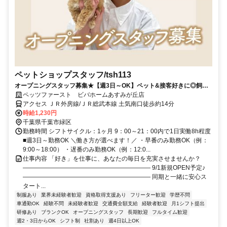
ペットショップスタッフ/tsh113
オープニングスタッフ募集★【週3日～OK】ペット&接客好きに◎飼育
経験がない方も歓迎！業界大手で正社員登用あり＊未経験スタートのス
ペッツファースト ビバホームあすみが丘店
タッフ多数活躍中！
アクセス ＪＲ外房線/ＪＲ総武本線 土気南口徒歩約14分
時給1,230円
千葉県千葉市緑区
勤務時間 シフトサイクル：1ヶ月 9：00～21：00内で1日実働8h程度
■週3日～勤務OK ＼働き方が選べます！／ ・早番のみ勤務OK（例：
9:00～18:00） ・遅番のみ勤務OK（例：12:0...
仕事内容 「好き」を仕事に、あなたの毎日を充実させませんか？
――――――――――――――――――――― 9/1新規OPEN予定♪
――――――――――――――――――――― 同期と一緒に安心ス
タート...
制服あり
業界未経験者歓迎
資格取得支援あり
フリーター歓迎
学歴不問
車通勤OK
経験不問
未経験者歓迎
交通費全額支給
経験者歓迎
月1シフト提出
研修あり
ブランクOK
オープニングスタッフ
長期歓迎
フルタイム歓迎
週2・3日からOK
シフト制
社割あり
週4日以上OK