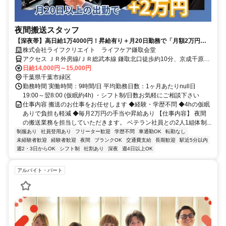
夜間搬送スタッフ
【深夜帯】高日給1万4000円！昇給有り＋月20日勤務で「月額2万円」
を別途支給 ！！
株式会社ライフクリエイト ライフケア鎌取会堂
アクセス ＪＲ外房線/ＪＲ総武本線 鎌取北口徒歩約10分、京成千原線
学園前（千葉県）出入口1徒歩約27分
日給14,000円～15,000円
千葉県千葉市緑区
勤務時間 実働時間：9時間/日 平均勤務日数：1ヶ月あたりnull日
19:00～翌8:00 (仮眠約4h) ・シフト制/日数お気軽にご相談下さい
仕事内容 搬送のお仕事をお任せします ◆経験・学歴不問 ◆4hの仮眠
ありで負担も軽減 ◆毎月2万円の手当や昇給あり 【仕事内容】 夜間
の搬送業務を担当していただきます。 ベテラン社員との2人1組体制...
制服あり
社員登用あり
フリーター歓迎
学歴不問
車通勤OK
転勤なし
未経験者歓迎
経験者歓迎
夜間
ブランクOK
交通費支給
長期歓迎
駅近5分以内
週2・3日からOK
シフト制
社割あり
深夜
週4日以上OK
アルバイト・パート