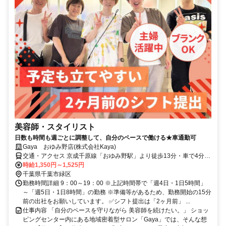
美容師・スタイリスト
日数も時間も週ごとに調整して、自分のペースで働ける★車通勤可
Gaya おゆみ野店(株式会社Kaya)
交通・アクセス 京成千原線「おゆみ野駅」より徒歩13分・車で4分、
JR内房線「浜野駅」より車で12分
時給1,350円～1,525円
千葉県千葉市緑区
勤務時間詳細 9：00～19：00 ※上記時間帯で「週4日・1日5時間」
～「週5日・1日8時間」の勤務 ※準備等があるため、勤務開始の15分
前の出社をお願いしています。 ✅シフト提出は「2ヶ月前」 ...
仕事内容 「自分のペースを守りながら 美容師を続けたい。」 ショッ
ピングセンター内にある地域密着型サロン「Gaya」では、そんな想