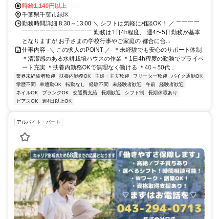
OK
時給1,140円以上
千葉県千葉市緑区
勤務時間詳細 8:30～13:00 ＼ シフトは気軽に相談OK！ ／ ￣￣￣￣
￣￣￣￣￣￣￣￣￣￣￣￣ 勤務は1日4h程度、 週4〜5日勤務が基本
となりますが お子さまの学校行事やご家庭の 都合に合...
仕事内容 -＼ この求人のPOINT ／- ＊未経験でも安心のサポート体制
＊清潔感のある水耕栽培ハウスの作業 ＊1日4h程度の勤務でプライベ
ート充実 ＊扶養内勤務OKで無理なく働ける ＊40～50代...
業界未経験者歓迎
扶養内勤務OK
主婦・主夫歓迎
フリーター歓迎
バイク通勤OK
学歴不問
車通勤OK
転勤なし
経験不問
未経験者歓迎
午前
経験者歓迎
ネイルOK
ブランクOK
交通費支給
長期歓迎
シフト制
長期休暇あり
ピアスOK
週4日以上OK
アルバイト・パート