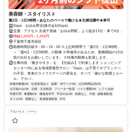
美容師・スタイリスト
週2日・1日3時間～あなたのペースで働ける★主婦活躍中★車可
Gaya おゆみ野店(株式会社Kaya)
交通・アクセス 京成千原線「おゆみ野駅」より徒歩13分・車で4分、
JR内房線「浜野駅」より車で12分
時給1,200円～1,450円
千葉県千葉市緑区
勤務時間詳細 9：00～19：00 ※上記時間帯で「週2日・1日3時間」
～「週4日・1日5時間」の勤務 ※準備等があるため、勤務開始の15分
前の出社をお願いしています。 ※扶養内勤務も歓迎します。 ...
仕事内容 「働きやすさ」を、【仕組み】で約束します ショッピング
センター内にある地域密着型サロン「Gaya」は子育てやブランクへ
の不安、将来のライフステージの変化を、すべて「確かな制度とルー
ル」でカバ...
扶養内勤務OK
社員登用あり
副業・WワークOK
1日4時間以内OK
土日祝のみOK
主婦・主夫歓迎
フリーター歓迎
バイク通勤OK
シフト自由
学歴不問
車通勤OK
職場見学可
平日のみOK
転勤なし
午前
経験者歓迎
ネイルOK
残業なし
有資格者歓迎
夕方
アルバイト・パート