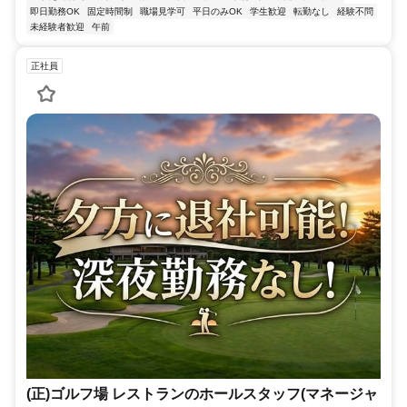
即日勤務OK
固定時間制
職場見学可
平日のみOK
学生歓迎
転勤なし
経験不問
未経験者歓迎
午前
正社員
(正)ゴルフ場 レストランのホールスタッフ(マネージャ