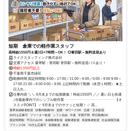
短期 倉庫での軽作業スタッフ
高時給1550円＆週3日×7時間～OK！ ◎誉田駅～無料送迎あり
ライクスタッフィング株式会社
交通アクセス 最寄駅：誉田駅 誉田駅～無料送迎バスあり！
時給1,550円以上
千葉県千葉市緑区
勤務時間 固定時間制 9:00～17:00／21:00～6:00／0:00～9:00 9:00～
17:00 21:00～6:00 0:00～9:00 上記時間内で勤務（休憩１時間） ★土
日入れ...
仕事内容 ＼＼ 9月末までの短期募集！時給1550円 ／／ 暑い日も快適
♪冷蔵倉庫内でのシンプル軽作業 ┈┈┈┈┈┈┈┈┈┈┈┈┈┈ 【オ
ススメPOINT】 ✅ 9月末までのサクッと短期！ ✅ 高...
業界未経験者歓迎
扶養内勤務OK
副業・WワークOK
主婦・主夫歓迎
60代も応募可
フリーター歓迎
シフト自由
午後
学歴不問
即日勤務OK
固定時間制
平日のみOK
未経験者歓迎
経験者歓迎
有資格者歓迎
社会保険完備
ブランクOK
70代も応募可
長期歓迎
単発