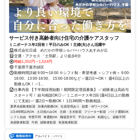
サービス付き高齢者向け住宅の介護ケアスタッフ
ミニボーナス年2回有！平日のみOK！主婦(夫)さん活躍中
株式会社日成 めだかの学校シルバーハウスあすみが丘
交通・アクセス 「土気駅」より徒歩6分
時給1,352円～1,524円
千葉県千葉市緑区
勤務時間詳細 9:00〜18:00 ※シフト制・希望考慮 ＜シフト例＞ 9:00-
18:00、13:00-18:00、 15:00-18:00など ✅週2日〜OK！ 週4日以上の
勤務もOK！ ✅1...
仕事内容 【下半期採用始動！期間限定増員募集】 ✅ 経験者は高給与
スタート可！ 給与相談OK◎ ✅ ミニボーナス年2回 (週4日以上の勤務
にて支給) ✅ 週2日〜勤務OK！ 1日3時間〜勤務相談...
業界未経験者歓迎
扶養内勤務OK
社員登用あり
副業・WワークOK
1日4時間以内OK
土日祝のみOK
主婦・主夫歓迎
フリーター歓迎
バイク通勤OK
シフト自由
学歴不問
車通勤OK
職場見学可
平日のみOK
転勤なし
経験不問
未経験者歓迎
午前
経験者歓迎
有資格者歓迎
アルバイト・パート