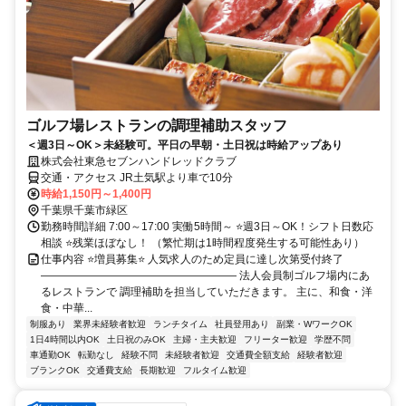
ゴルフ場レストランの調理補助スタッフ
＜週3日～OK＞未経験可。平日の早朝・土日祝は時給アップあり
株式会社東急セブンハンドレッドクラブ
交通・アクセス JR土気駅より車で10分
時給1,150円～1,400円
千葉県千葉市緑区
勤務時間詳細 7:00～17:00 実働5時間～ ⭐週3日～OK！シフト日数応
相談 ⭐残業ほぼなし！ （繁忙期は1時間程度発生する可能性あり）
仕事内容 ⭐増員募集⭐ 人気求人のため定員に達し次第受付終了
―――――――――――――――――― 法人会員制ゴルフ場内にあ
るレストランで 調理補助を担当していただきます。 主に、和食・洋
食・中華...
制服あり
業界未経験者歓迎
ランチタイム
社員登用あり
副業・WワークOK
1日4時間以内OK
土日祝のみOK
主婦・主夫歓迎
フリーター歓迎
学歴不問
車通勤OK
転勤なし
経験不問
未経験者歓迎
交通費全額支給
経験者歓迎
ブランクOK
交通費支給
長期歓迎
フルタイム歓迎