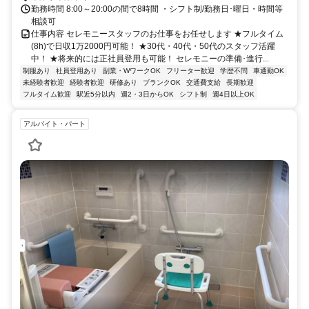
勤務時間 8:00～20:00の間で8時間 ・シフト制/勤務日･曜日・時間等
相談可
仕事内容 セレモニースタッフのお仕事をお任せします ★フルタイム
(8h)で日収1万2000円可能！ ★30代・40代・50代のスタッフ活躍
中！ ★将来的には正社員登用も可能！ セレモニーの準備･進行...
制服あり
社員登用あり
副業・WワークOK
フリーター歓迎
学歴不問
車通勤OK
未経験者歓迎
経験者歓迎
研修あり
ブランクOK
交通費支給
長期歓迎
フルタイム歓迎
駅近5分以内
週2・3日からOK
シフト制
週4日以上OK
アルバイト・パート