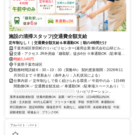
施設の清掃スタッフ|交通費全額支給
定年制なし！｜交通費全額支給＆車通勤OK｜朝の4時間だけ
千葉市緑区誉田町のリハビリセンター(雇用企業:株式会社山研ビルサ
ービス)
交通・アクセス JR外房線「鎌取駅」徒歩6分 ※車通勤OK（駐車場あ
り）
時給1,140円
千葉県千葉市緑区
勤務時間詳細 6：30～10：30（実働4h） 契約更新期間：2026年11
月30日まで ※更新あり（条件あり：入札状況による）
仕事内容 ✅ 定年制なしで長く続けられる環境 ✅ 午前中のみ・1日4時
間勤務OK ✅ 交通費全額支給 ✅ 車通勤OK（駐車場スペースあり） ⿻
⿻⿻⿻⿻⿻⿻⿻⿻⿻⿻⿻⿻⿻⿻⿻⿻⿻ リハビリテーション...
業界未経験者歓迎
扶養内勤務OK
副業・WワークOK
1日4時間以内OK
主婦・主夫歓迎
60代も応募可
フリーター歓迎
早朝
学歴不問
車通勤OK
即日勤務OK
固定時間制
職場見学可
転勤なし
経験不問
未経験者歓迎
午前
経験者歓迎
研修あり
ブランクOK
アルバイト・パート