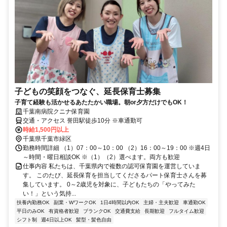
子どもの笑顔をつなぐ、延長保育士募集
子育て経験も活かせるあたたかい職場。朝or夕方だけでもOK！
千葉南病院クニナ保育園
交通・アクセス 誉田駅徒歩10分 ※車通勤可
時給1,500円以上
千葉県千葉市緑区
勤務時間詳細 （1）07：00～10：00 （2）16：00～19：00 ※週4日
～時間・曜日相談OK ※（1）（2）選べます。両方も歓迎
仕事内容 私たちは、千葉県内で複数の認可保育園を運営していま
す。 このたび、延長保育を担当してくださるパート保育士さんを募
集しています。 0～2歳児を対象に、子どもたちの「やってみた
い！」という気持...
扶養内勤務OK
副業・WワークOK
1日4時間以内OK
主婦・主夫歓迎
車通勤OK
平日のみOK
有資格者歓迎
ブランクOK
交通費支給
長期歓迎
フルタイム歓迎
シフト制
週4日以上OK
髪型・髪色自由