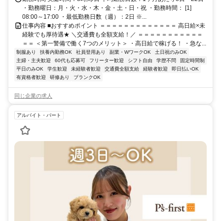
・勤務曜日：月・火・水・木・金・土・日・祝 ・勤務時間： [1]
08:00～17:00 ・最低勤務日数（週）：2日 ※...
仕事内容 ■おすすめポイント ＝＝＝＝＝＝＝＝＝＝＝＝＝ 高日給×未
経験でも厚待遇★ ＼交通費も全額支給！／ ＝＝＝＝＝＝＝＝＝＝＝
＝＝ ＜第一警備で働く7つのメリット＞ ・高日給で稼げる！ ・急な...
制服あり
扶養内勤務OK
社員登用あり
副業・WワークOK
土日祝のみOK
主婦・主夫歓迎
60代も応募可
フリーター歓迎
シフト自由
学歴不問
固定時間制
平日のみOK
学生歓迎
未経験者歓迎
交通費全額支給
経験者歓迎
即日払いOK
有資格者歓迎
研修あり
ブランクOK
同じ企業の求人
アルバイト・パート