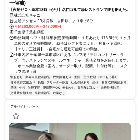
ー候補)
【夜勤ゼロ・基本18時上がり】名門ゴルフ場レストランで腰を据えた働
き方を。 グレードコースを運営／将来はマネージャーへ・40〜50代の
株式会社キャニー
転職も歓迎
交通アクセス JR外房線「誉田駅」より車で8分
月給263,000円～347,000円
千葉県千葉市緑区
勤務時間 シフト制 詳細参照 実働時間： １月あたり 173.5時間 １ヶ月
単位の変形労働時間制。 勤務はシフト表による。 ⽉８〜９回休。
【エリア正社員】 →自宅から通勤可能店での勤務。 ...
仕事内容 千葉県千葉市緑区にあるゴルフ場「平川カントリークラ
ブ」内レストランでのホールマネージャー業務全般をお任せします。
・ホール業務全般（案内、オーダー取り、配膳、片付け等） ・スタ
ッフ管理（育...
制服あり
業界未経験者歓迎
飲食割引あり
主婦・主夫歓迎
60代も応募可
資格取得支援あり
長期
フリーター歓迎
社会保険あり
産休・育休取得実績あり
早朝
午後
学歴不問
即日勤務OK
転勤なし
賞与年1回あり
未経験者歓迎
交通費全額支給
経験者歓迎
残業なし
アルバイト・パート