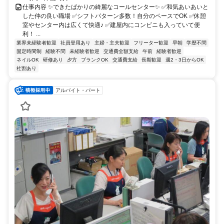
仕事内容 ✨できたばかりの綺麗なコールセンター✨ ✅和気あいあいと
した仲の良い職場 ✅シフトパターン多数！自分のペースでOK ✅休憩
室やセンター内は広くて快適♪ ✅建屋内にコンビニも入っていて便
利！ ...
業界未経験者歓迎
社員登用あり
主婦・主夫歓迎
フリーター歓迎
早朝
学歴不問
固定時間制
経験不問
未経験者歓迎
交通費全額支給
午前
経験者歓迎
ネイルOK
研修あり
夕方
ブランクOK
交通費支給
長期歓迎
週2・3日からOK
社割あり
アルバイト・パート