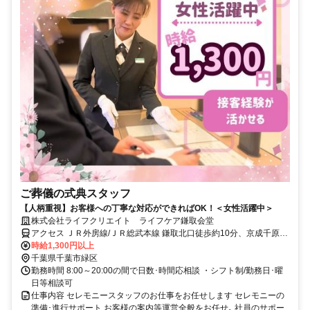
ご葬儀の式典スタッフ
【人柄重視】お客様への丁寧な対応ができればOK！＜女性活躍中＞
株式会社ライフクリエイト ライフケア鎌取会堂
アクセス ＪＲ外房線/ＪＲ総武本線 鎌取北口徒歩約10分、京成千原線
学園前（千葉県）出入口1徒歩約27分
時給1,300円以上
千葉県千葉市緑区
勤務時間 8:00～20:00の間で日数･時間応相談 ・シフト制/勤務日･曜
日等相談可
仕事内容 セレモニースタッフのお仕事をお任せします セレモニーの
準備･進行サポート お客様の案内等運営全般をお任せ｡ 社員のサポー