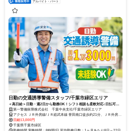
アルバイト・パート
日勤の交通誘導警備スタッフ/千葉市緑区エリア
＜高日給＞日勤・週2日から勤務OK！シフト相談も柔軟対応♪日払可◎
未経験歓迎★
第一警備保障株式会社 千葉中央支社/千葉市緑区エリア
アクセス ＪＲ外房線/ＪＲ総武本線 誉田南口徒歩約21分、ＪＲ外房線/
ＪＲ総武本線 鎌取南口徒歩約33分、京成千原線 おゆみ野北口徒歩約
日給13,000円
42分 直行直帰OK＊交通費全額支給＊
千葉県千葉市緑区
勤務時間 実働時間：8時間/日 平均勤務日数：1ヶ月あたり8日～22日