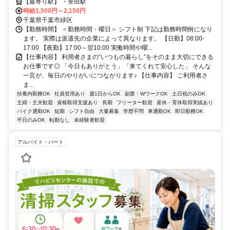
【最寄り駅】 ・誉田駅
時給1,500円～2,150円
千葉県千葉市緑区
【勤務時間】 ＜勤務時間・曜日＞ シフト制 下記は勤務時間例になり
ます。 実際は派遣先の企業によって異なります。 【日勤】08:00-
17:00 【夜勤】17:00～翌10:00 実働時間や曜...
【仕事内容】 利用者さまの“いつもの暮らし”をそのまま大切にできる
お仕事です◎ 「今日もありがとう」「来てくれて安心した」 そんな
一言が、毎日のやりがいにつながります♪ 【仕事内容】 ご利用者さ
ま...
扶養内勤務OK
社員登用あり
週1日からOK
副業・WワークOK
土日祝のみOK
主婦・主夫歓迎
資格取得支援あり
長期
フリーター歓迎
産休・育休取得実績あり
バイク通勤OK
短期
シフト自由
大量募集
学歴不問
車通勤OK
即日勤務OK
平日のみOK
転勤なし
未経験者歓迎
アルバイト・パート