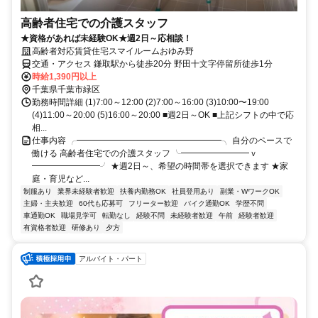
高齢者住宅での介護スタッフ
★資格があれば未経験OK★週2日～応相談！
高齢者対応賃貸住宅スマイルームおゆみ野
交通・アクセス 鎌取駅から徒歩20分 野田十文字停留所徒歩1分
時給1,390円以上
千葉県千葉市緑区
勤務時間詳細 (1)7:00～12:00 (2)7:00～16:00 (3)10:00〜19:00
(4)11:00～20:00 (5)16:00～20:00 ■週2日～OK ■上記シフトの中で応
相...
仕事内容 ╭━━━━━━━━━━━━━━━━━╮ 自分のペースで
働ける 高齢者住宅での介護スタッフ ╰━━━━━━━━ｖ
━━━━━━━━╯ ★週2日～、希望の時間帯を選択できます ★家
庭・育児など...
制服あり
業界未経験者歓迎
扶養内勤務OK
社員登用あり
副業・WワークOK
主婦・主夫歓迎
60代も応募可
フリーター歓迎
バイク通勤OK
学歴不問
車通勤OK
職場見学可
転勤なし
経験不問
未経験者歓迎
午前
経験者歓迎
有資格者歓迎
研修あり
夕方
アルバイト・パート