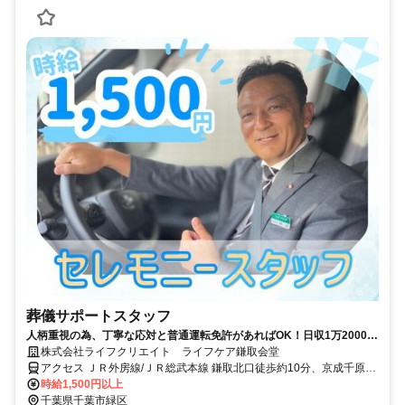
葬儀サポートスタッフ
人柄重視の為、丁寧な応対と普通運転免許があればOK！日収1万2000円
可能！
株式会社ライフクリエイト ライフケア鎌取会堂
アクセス ＪＲ外房線/ＪＲ総武本線 鎌取北口徒歩約10分、京成千原線
学園前（千葉県）出入口1徒歩約27分
時給1,500円以上
千葉県千葉市緑区