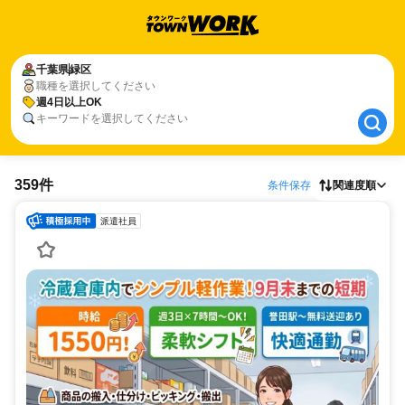
千葉県
千葉県
緑区
緑区
職種を選択してください
週4日以上OK
週4日以上OK
キーワードを選択してください
359件
条件保存
関連度順
派遣社員