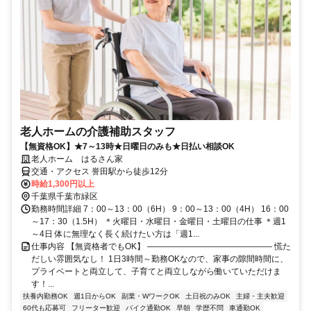
老人ホームの介護補助スタッフ
【無資格OK】★7～13時★日曜日のみも★日払い相談OK
老人ホーム はるさん家
交通・アクセス 誉田駅から徒歩12分
時給1,300円以上
千葉県千葉市緑区
勤務時間詳細 7：00～13：00（6H） 9：00～13：00（4H） 16：00
～17：30（1.5H） ＊火曜日・水曜日・金曜日・土曜日の仕事 ＊週1
～4日 体に無理なく長く続けたい方は「週1...
仕事内容 【無資格者でもOK】 ――――――――――――――― 慌た
だしい雰囲気なし！ 1日3時間～勤務OKなので、家事の隙間時間に、
プライベートと両立して、子育てと両立しながら働いていただけま
す！...
扶養内勤務OK
週1日からOK
副業・WワークOK
土日祝のみOK
主婦・主夫歓迎
60代も応募可
フリーター歓迎
バイク通勤OK
早朝
学歴不問
車通勤OK