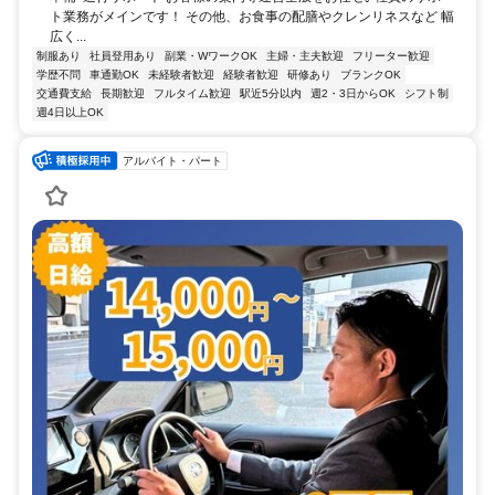
ト業務がメインです！ その他、お食事の配膳やクレンリネスなど 幅
広く...
制服あり
社員登用あり
副業・WワークOK
主婦・主夫歓迎
フリーター歓迎
学歴不問
車通勤OK
未経験者歓迎
経験者歓迎
研修あり
ブランクOK
交通費支給
長期歓迎
フルタイム歓迎
駅近5分以内
週2・3日からOK
シフト制
週4日以上OK
アルバイト・パート