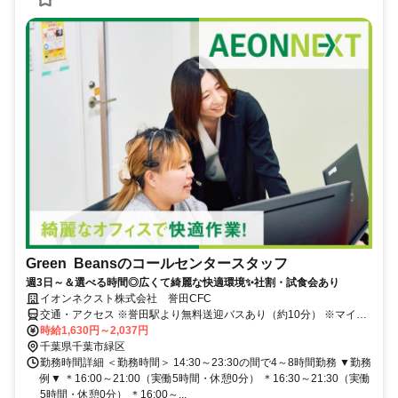
Green Beansのコールセンタースタッフ
週3日～＆選べる時間◎広くて綺麗な快適環境✨社割・試食会あり
イオンネクスト株式会社 誉田CFC
交通・アクセス ※誉田駅より無料送迎バスあり（約10分） ※マイカ
ー通勤は公共交通機関が使用できない時間帯の勤務がある場合に応相
時給1,630円～2,037円
談
千葉県千葉市緑区
勤務時間詳細 ＜勤務時間＞ 14:30～23:30の間で4～8時間勤務 ▼勤務
例▼ ＊16:00～21:00（実働5時間・休憩0分） ＊16:30～21:30（実働
5時間・休憩0分） ＊16:00～...