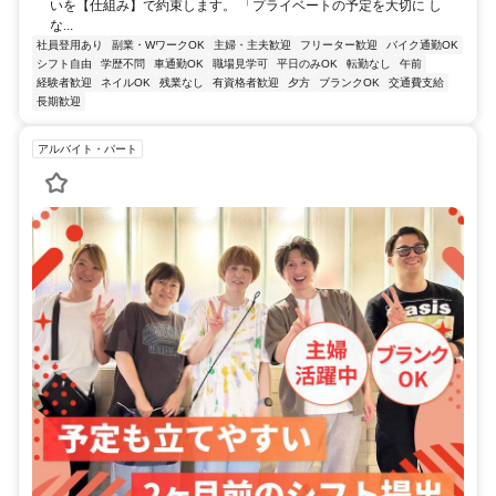
いを【仕組み】で約束します。 「プライベートの予定を大切に し
な...
社員登用あり
副業・WワークOK
主婦・主夫歓迎
フリーター歓迎
バイク通勤OK
シフト自由
学歴不問
車通勤OK
職場見学可
平日のみOK
転勤なし
午前
経験者歓迎
ネイルOK
残業なし
有資格者歓迎
夕方
ブランクOK
交通費支給
長期歓迎
アルバイト・パート