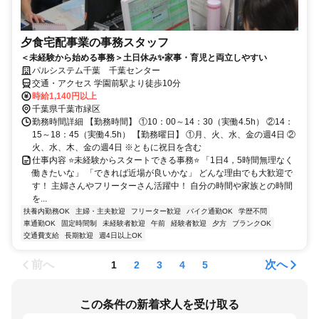
夕食宅配事業の事務スタッフ
＜未経験から始める事務＞土日休み✨家事・育児と両立しやすい
パルシステム千葉 千葉センター
交通・アクセス 学園前駅より徒歩10分
時給1,140円以上
千葉県千葉市緑区
勤務時間詳細 【勤務時間】 ①10：00～14：30（実働4.5h） ②14：
15～18：45（実働4.5h） 【勤務曜日】 ①月、火、水、金の週4日 ②
火、水、木、金の週4日 ※ともに祝日を含む
仕事内容 ⭐未経験からスタートできる事務⭐ 「1日4，5時間無理なく
働きたいな」 「できれば近場が良いかな」 どんな理由でも大歓迎で
す！ 主婦さんやフリーターさん活躍中！ 自分の時間や家族との時間
を...
扶養内勤務OK
主婦・主夫歓迎
フリーター歓迎
バイク通勤OK
学歴不問
車通勤OK
固定時間制
未経験者歓迎
午前
経験者歓迎
夕方
ブランクOK
交通費支給
長期歓迎
週4日以上OK
前へ
次へ
1
2
3
4
5
この条件の新着求人を受け取る