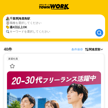
千葉県
千葉県
海鹿島駅
海鹿島駅
職種を選択してください
週4日以上OK
週4日以上OK
キーワードを選択してください
40件
条件保存
関連度順
派遣社員