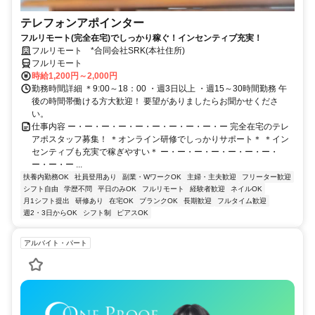
テレフォンアポインター
フルリモート(完全在宅)でしっかり稼ぐ！インセンティブ充実！
フルリモート *合同会社SRK(本社住所)
フルリモート
時給1,200円～2,000円
勤務時間詳細 ＊9:00～18：00 ・週3日以上 ・週15～30時間勤務 午
後の時間帯働ける方大歓迎！ 要望がありましたらお聞かせくださ
い。
仕事内容 ー・ー・ー・ー・ー・ー・ー・ー・ー・ー 完全在宅のテレ
アポスタッフ募集！ ＊オンライン研修でしっかりサポート＊ ＊イン
センティブも充実で稼ぎやすい＊ ー・ー・ー・ー・ー・ー・ー・
ー・ー・ー ...
扶養内勤務OK
社員登用あり
副業・WワークOK
主婦・主夫歓迎
フリーター歓迎
シフト自由
学歴不問
平日のみOK
フルリモート
経験者歓迎
ネイルOK
月1シフト提出
研修あり
在宅OK
ブランクOK
長期歓迎
フルタイム歓迎
週2・3日からOK
シフト制
ピアスOK
アルバイト・パート