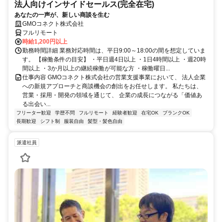
法人向けインサイドセールス(完全在宅)
あなたの一声が、新しい商談を生む
GMOコネクト株式会社
フルリモート
時給1,200円以上
勤務時間詳細 業務対応時間は、平日9:00～18:00の間を想定していま
す。 【稼働条件の目安】 ・平日週4日以上 ・1日4時間以上 ・週20時
間以上 ・3か月以上の継続稼働が可能な方 ・稼働曜日...
仕事内容 GMOコネクト株式会社の営業支援事業において、 法人企業
への新規アプローチと商談機会の創出をお任せします。 私たちは、
営業・採用・開発の領域を通じて、 企業の成長につながる「価値あ
る出会い...
フリーター歓迎
学歴不問
フルリモート
経験者歓迎
在宅OK
ブランクOK
長期歓迎
シフト制
服装自由
髪型・髪色自由
派遣社員