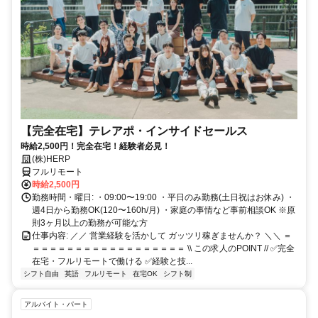
【完全在宅】テレアポ・インサイドセールス
時給2,500円！完全在宅！経験者必見！
(株)HERP
フルリモート
時給2,500円
勤務時間・曜日: ・09:00〜19:00 ・平日のみ勤務(土日祝はお休み) ・
週4日から勤務OK(120〜160h/月) ・家庭の事情など事前相談OK ※原
則3ヶ月以上の勤務が可能な方
仕事内容: ／／ 営業経験を活かして ガッツリ稼ぎませんか？ ＼＼ ＝
＝＝＝＝＝＝＝＝＝＝＝＝＝＝＝＝＝＝ \\ この求人のPOINT // ✅完全
在宅・フルリモートで働ける ✅経験と技...
シフト自由
英語
フルリモート
在宅OK
シフト制
アルバイト・パート