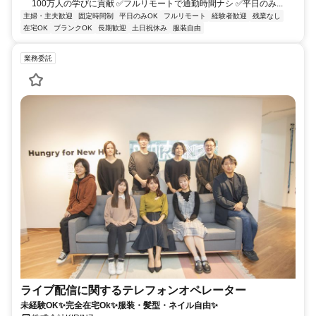
100万人の学びに貢献 ✅フルリモートで通勤時間ナシ ✅平日のみ...
主婦・主夫歓迎
固定時間制
平日のみOK
フルリモート
経験者歓迎
残業なし
在宅OK
ブランクOK
長期歓迎
土日祝休み
服装自由
業務委託
ライブ配信に関するテレフォンオペレーター
未経験OK✨完全在宅Ok✨服装・髪型・ネイル自由✨