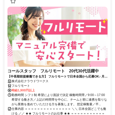
コールスタッフ フルリモート 20代30代活躍中
【中長期前提稼働できる方】 フルリモートで日本全国から応募OK♪ 月稼
働80時間で安定収入！
株式会社クラウドワークス
フルリモート
時給1,900円以上
勤務時間 シフト制 希望により面談で決定 稼働時間帯／9:00～17:00
希望する働き方／上記の時間帯を中心に、チームと密に連携を取りな
がら業務を進めていただける方を募集します。 想定稼働量／平...
仕事内容 ＝＝＝＝＝＝＝＝＝＝＝＝＝＝＝ ＼＼ 日本全国どこでも働
ける ／／ ★★ フルリモートのお仕事 ★★ ＝＝＝＝＝＝＝＝＝＝＝