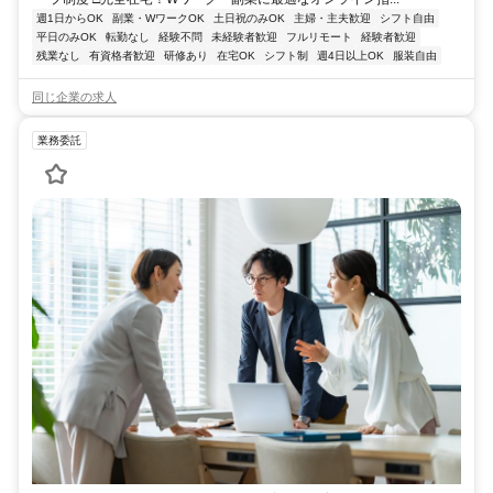
週1日からOK
副業・WワークOK
土日祝のみOK
主婦・主夫歓迎
シフト自由
平日のみOK
転勤なし
経験不問
未経験者歓迎
フルリモート
経験者歓迎
残業なし
有資格者歓迎
研修あり
在宅OK
シフト制
週4日以上OK
服装自由
同じ企業の求人
業務委託