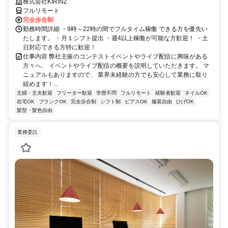
株式会社KIRINZ
フルリモート
完全歩合制
勤務時間詳細 ・9時～22時の間でフルタイム稼働 できる方を優先い
たします。 ・月１シフト提出 ・週4以上稼働が可能な方歓迎！ ・土
日対応できる方特に歓迎！
仕事内容 弊社主催のコンテストイベントやライブ配信に興味がある
方々へ、 イベントやライブ配信の概要を説明していただきます。 マ
ニュアルもありますので、 業界未経験の方でも安心して業務に取り
組めます！...
主婦・主夫歓迎
フリーター歓迎
学歴不問
フルリモート
経験者歓迎
ネイルOK
在宅OK
ブランクOK
完全歩合制
シフト制
ピアスOK
服装自由
ひげOK
髪型・髪色自由
業務委託