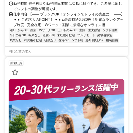
勤務時間 担当科目や勤務曜日/時間は柔軟に対応でき、ご希望に応じ
てシフトの調整が可能です。
仕事内容 【―― ブランクOK！オンラインでトライの先生に！ ――】
▼▼ この求人のPOINT！ ▼▼ □最高時給6,930円！明確なランクアッ
プ制度 □完全在宅！Wワーク・副業に最適なオンライン指...
週1日からOK
副業・WワークOK
土日祝のみOK
主婦・主夫歓迎
シフト自由
平日のみOK
転勤なし
経験不問
未経験者歓迎
フルリモート
経験者歓迎
残業なし
有資格者歓迎
研修あり
在宅OK
シフト制
週4日以上OK
服装自由
同じ企業の求人
派遣社員