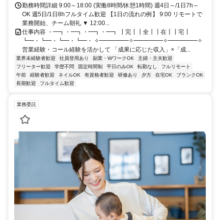
勤務時間詳細 9:00～18:00 (実働8時間/休憩1時間) 週4日～/1日7h～
OK 週5日/1日8hフルタイム歓迎 【1日の流れの例】 9:00 リモートで
業務開始、チーム朝礼 ▼ 12:00...
仕事内容 ・━┓・━┓・━┓・━┓ ┃完┃┃全┃┃在┃┃宅┃
┗━・┗━・┗━・┗━・ ✧━━━━━✧━━━━━✧━━━━━✧
営業経験・コール経験を活かして 「成果に応じた収入」×「成...
業界未経験者歓迎
社員登用あり
副業・WワークOK
主婦・主夫歓迎
フリーター歓迎
学歴不問
固定時間制
平日のみOK
転勤なし
フルリモート
午前
経験者歓迎
ネイルOK
有資格者歓迎
研修あり
夕方
在宅OK
ブランクOK
長期歓迎
フルタイム歓迎
業務委託