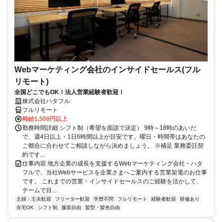
Webマーケティング会社のインサイドセールス(フル
リモート)
全国どこでもOK！法人営業経験者歓迎！
株式会社ハタフル
フルリモート
時給1,500円以上
勤務時間詳細 シフト制（希望を面談で決定） 9時～18時のあいだ
で、週4日以上・1日6時間以上が目安です。曜日・時間帯はあなたの
ご都合に合わせてご相談しながら決めましょう。 ※補足 業務委託契
約です...
仕事内容 地方企業の成長を支援するWebマーケティング会社・ハタ
フルで、当社Webサービスを企業さまへご案内する営業架電のお仕事
です。 これまでの営業・インサイドセールスのご経験を活かして、
チームで目...
主婦・主夫歓迎
フリーター歓迎
学歴不問
フルリモート
経験者歓迎
研修あり
在宅OK
シフト制
服装自由
髪型・髪色自由