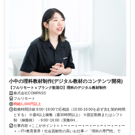
小中の理科教材制作(デジタル教材のコンテンツ開発)
【フルリモートｘブランク歓迎◎】理科のデジタル教材制作
株式会社COMPASS
フルリモート
時給1,300円以上
勤務時間詳細 9:00~19:00で応相談（10:00-16:00を必ず含む契約時間
とする） ※週4以上稼働（週30時間以上） ※固定勤務またはシフト
制 《稼働例》 ・9:00~16:00（実働6H...
仕事内容 ⭐ここがポイント⭐ ＋ー＋ー＋ー＋ー＋ー＋ー＋ー＋ー＋ー
＋ ✅IT×教育業界！社会貢献性の高いお仕事 ✅「理科の専門性」で