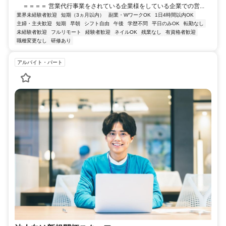
＝＝＝＝ 営業代行事業をされている企業様をしている企業での営...
業界未経験者歓迎
短期（3ヵ月以内）
副業・WワークOK
1日4時間以内OK
主婦・主夫歓迎
短期
早朝
シフト自由
午後
学歴不問
平日のみOK
転勤なし
未経験者歓迎
フルリモート
経験者歓迎
ネイルOK
残業なし
有資格者歓迎
職種変更なし
研修あり
アルバイト・パート