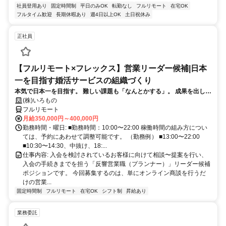
社員登用あり
固定時間制
平日のみOK
転勤なし
フルリモート
在宅OK
フルタイム歓迎
長期休暇あり
週4日以上OK
土日祝休み
正社員
【フルリモート×フレックス】営業リーダー候補|日本
一を目指す婚活サービスの組織づくり
本気で日本一を目指す。 難しい課題も「なんとかする」。 成果を出し、
より大きな役割と高い給与を自ら掴みにいきたい方を募集します。
(株)いろもの
フルリモート
月給350,000円～400,000円
勤務時間・曜日: ■勤務時間：10:00〜22:00 稼働時間の組み方につい
ては、予約にあわせて調整可能です。 （勤務例） ■13:00〜22:00
■10:30〜14:30、中抜け、18:...
仕事内容: 入会を検討されているお客様に向けて相談〜提案を行い、
入会の手続きまでを担う「反響営業職（プランナー）」リーダー候補
ポジションです。 今回募集するのは、単にオンライン商談を行うだ
けの営業...
固定時間制
フルリモート
在宅OK
シフト制
昇給あり
業務委託