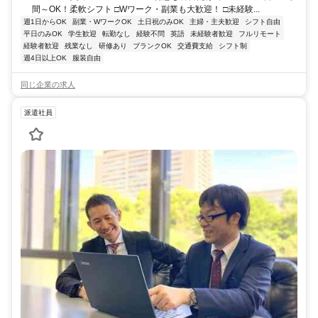
間～OK！柔軟シフト □Wワーク・副業も大歓迎！ □未経験...
週1日からOK
副業・WワークOK
土日祝のみOK
主婦・主夫歓迎
シフト自由
平日のみOK
学生歓迎
転勤なし
経験不問
英語
未経験者歓迎
フルリモート
経験者歓迎
残業なし
研修あり
ブランクOK
交通費支給
シフト制
週4日以上OK
服装自由
同じ企業の求人
派遣社員