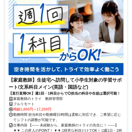
【家庭教師】生徒宅へ訪問して小学生対象の学習サポ
ート/文系科目メイン(英語・国語など)
【直行直帰OK】週1回・1科目からで◎担当の科目や生徒は選択可能！
家庭教師のトライ 教師管理部
フルリモート
時給1,800円～17,200円
勤務時間 担当科目や勤務曜日/時間は柔軟に対応でき、ご希望に応じ
てシフトの調整が可能です。
仕事内容 【―― 未経験から、家庭教師のトライの先生に！ ――】
▼▼ この求人のPOINT！ ▼▼ □得意な科目だけでOK！ □週1日・1時