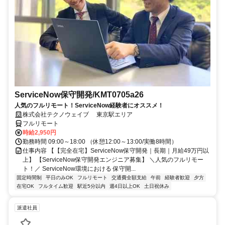
ServiceNow保守開発/KMT0705a26
人気のフルリモート！ServiceNow経験者にオススメ！
株式会社テクノウェイブ 東京駅エリア
フルリモート
時給2,950円
勤務時間 09:00～18:00 （休憩12:00～13:00/実働8時間）
仕事内容 【【完全在宅】ServiceNow保守開発｜長期｜月給49万円以
上】 【ServiceNow保守開発エンジニア募集】 ＼人気のフルリモー
ト！／ ServiceNow環境における 保守開...
固定時間制
平日のみOK
フルリモート
交通費全額支給
午前
経験者歓迎
夕方
在宅OK
フルタイム歓迎
駅近5分以内
週4日以上OK
土日祝休み
派遣社員