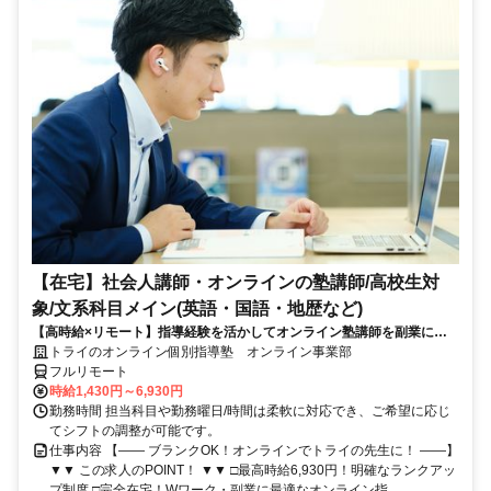
【在宅】社会人講師・オンラインの塾講師/高校生対
象/文系科目メイン(英語・国語・地歴など)
【高時給×リモート】指導経験を活かしてオンライン塾講師を副業に！
週1～OK！
トライのオンライン個別指導塾 オンライン事業部
フルリモート
時給1,430円～6,930円
勤務時間 担当科目や勤務曜日/時間は柔軟に対応でき、ご希望に応じ
てシフトの調整が可能です。
仕事内容 【―― ブランクOK！オンラインでトライの先生に！ ――】
▼▼ この求人のPOINT！ ▼▼ □最高時給6,930円！明確なランクアッ
プ制度 □完全在宅！Wワーク・副業に最適なオンライン指...