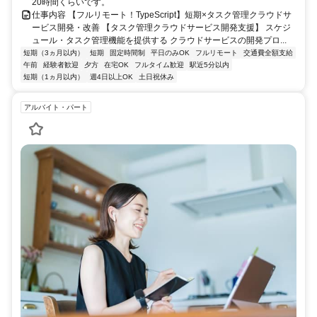
20時間くらいです。
仕事内容 【フルリモート！TypeScript】短期×タスク管理クラウドサ
ービス開発・改善 【タスク管理クラウドサービス開発支援】 スケジ
ュール・タスク管理機能を提供する クラウドサービスの開発プロ...
短期（3ヵ月以内）
短期
固定時間制
平日のみOK
フルリモート
交通費全額支給
午前
経験者歓迎
夕方
在宅OK
フルタイム歓迎
駅近5分以内
短期（1ヵ月以内）
週4日以上OK
土日祝休み
アルバイト・パート