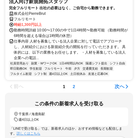
法人向け新規開拓スタッフ
完全フルリモート 出社の必要はなく、ご自宅から勤務できます。
株式会社PierreBrut
フルリモート
時給1,300円以上
勤務時間詳細 10:00〜17:00の中で1日4時間〜勤務可能 （勤務時間が
6時間を超える場合は1時間の休憩）
仕事内容 人材を募集している法人企業に対して電話でアプローチ
し、人材紹介における新規紹介先の開拓を行っていただきます。 具
体的には、以下の業務をお任せします。 ・人材を募集している法人
企業への電話...
社員登用あり
副業・WワークOK
1日4時間以内OK
隔週シフト提出
シフト自由
即日勤務OK
学生歓迎
フルリモート
午前
夕方
交通費支給
長期歓迎
フルタイム歓迎
シフト制
週4日以上OK
土日祝休み
友達と応募OK
前へ
次へ
1
2
この条件の新着求人を受け取る
千葉県 / 海鹿島駅
週4日以上OK
「LINEで受け取る」では、新着求人のほか、おすすめ情報なども配信しま
す。
詳しくはこちら