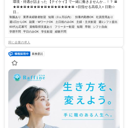
環境・待遇が詰まった 【テイケイ】で一緒に働きませんか…！？ 〓
★〓★〓★〓★〓★〓★〓★〓★〓★〓 ⭐目指せる高収入⭐ 日勤☆
日...
制服あり
業界未経験者歓迎
短期（3ヵ月以内）
扶養内勤務OK
社員登用あり
週1日からOK
副業・WワークOK
土日祝のみOK
主婦・主夫歓迎
週1シフト提出
60代も応募可
資格取得支援あり
フリーター歓迎
短期
早朝
シフト自由
学歴不問
平日のみOK
学生歓迎
経験不問
同じ企業の求人
業務委託