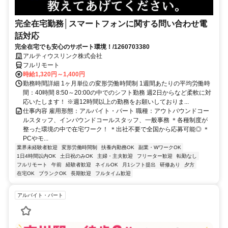
完全在宅勤務│スマートフォンに関する問い合わせ電
話対応
完全在宅でも安心のサポート環境！/1260703380
アルティウスリンク株式会社
フルリモート
時給1,320円～1,400円
勤務時間詳細 1ヶ月単位の変形労働時間制 1週間あたりの平均労働時
間：40時間 8:50～20:00の中でのシフト勤務 週2日からなど柔軟に対
応いたします！ ※週12時間以上の勤務をお願いしておりま...
仕事内容 雇用形態：アルバイト・パート 職種：アウトバウンドコー
ルスタッフ、インバウンドコールスタッフ、一般事務 ＊各種制度が
整った環境の中で在宅ワーク！ ＊出社不要で全国から応募可能◎ ＊
PCやモ...
業界未経験者歓迎
変形労働時間制
扶養内勤務OK
副業・WワークOK
1日4時間以内OK
土日祝のみOK
主婦・主夫歓迎
フリーター歓迎
転勤なし
フルリモート
午前
経験者歓迎
ネイルOK
月1シフト提出
研修あり
夕方
在宅OK
ブランクOK
長期歓迎
フルタイム歓迎
アルバイト・パート