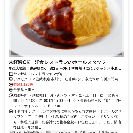
未経験OK 洋食レストランのホールスタッフ
学生大歓迎！未経験OK！週2日～OK！学校帰りににサクッとお小遣い
稼ぎ♪ 洋食レストランのホールのお仕事です！ 初めてのアルバイトで
ヤマザキ レストランヤマザキ
も安心サポート◎ お友達と一緒に応募もOKです。
アクセス ＪＲ総武本線 市川北口徒歩約2分、京成本線 市川真間南口
徒歩約6分、京成本線 国府台徒歩約13分 市川駅北口スグ、「ＹＡMＡ
時給1,180円
ＺＡＫＩ」の文字と太陽マークが目印のビルの２階です。
千葉県市川市
勤務時間 ・勤務曜日：月・火・水・木・金・土・日・祝 ・勤務時
間： [1] 17:00～21:00 [2] 15:00～21:00 ・最低勤務日数（週）：2日
シフトサイクル：1ヶ月 17:00...
仕事内容 レストランでの接客に興味がある方大歓迎！！ ホールスタ
ッフとして、ご来店したお客様のご案内、注文伺い、 ドリンク作
り、料理の提供、お会計など接客全般をお任せします。 また、閉店
後はホール清掃...
制服あり
扶養内勤務OK
副業・WワークOK
1日4時間以内OK
土日祝のみOK