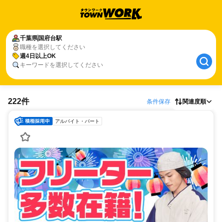
千葉県
国府台駅
職種を選択してください
週4日以上OK
キーワードを選択してください
222件
条件保存
関連度順
アルバイト・パート