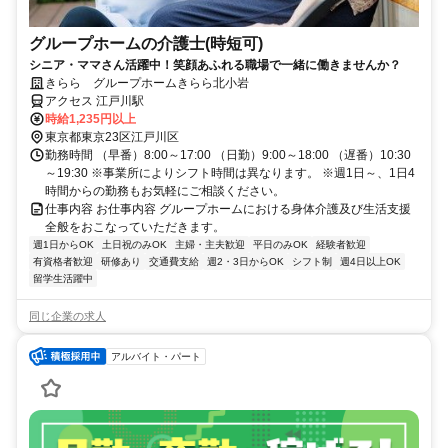
グループホームの介護士(時短可)
シニア・ママさん活躍中！笑顔あふれる職場で一緒に働きませんか？
きらら グループホームきらら北小岩
アクセス 江戸川駅
時給1,235円以上
東京都東京23区江戸川区
勤務時間 （早番）8:00～17:00 （日勤）9:00～18:00 （遅番）10:30
～19:30 ※事業所によりシフト時間は異なります。 ※週1日～、1日4
時間からの勤務もお気軽にご相談ください。
仕事内容 お仕事内容 グループホームにおける身体介護及び生活支援
全般をおこなっていただきます。
週1日からOK
土日祝のみOK
主婦・主夫歓迎
平日のみOK
経験者歓迎
有資格者歓迎
研修あり
交通費支給
週2・3日からOK
シフト制
週4日以上OK
留学生活躍中
同じ企業の求人
アルバイト・パート