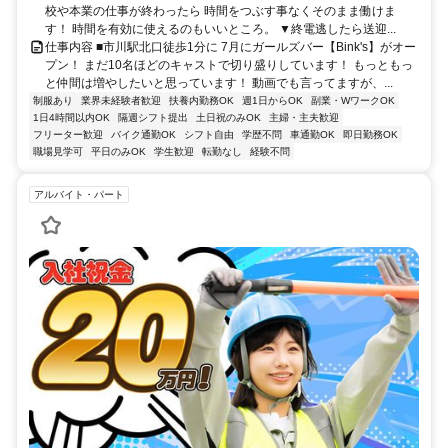
校や本業の仕事が終わったら 時間をつぶす事なくそのまま働けま
す！ 時間を有効に使えるのもいいところ。 ▼終電逃したら送迎...
仕事内容 ■市川駅北口徒歩1分に 7月にガールズバー【Bink's】がオー
プン！ まだ10名ほどのキャストで切り盛りしています！ もっともっ
と仲間は増やしたいと思っています！ 動画でも言ってますが、...
制服あり
業界未経験者歓迎
扶養内勤務OK
週1日からOK
副業・WワークOK
1日4時間以内OK
隔週シフト提出
土日祝のみOK
主婦・主夫歓迎
フリーター歓迎
バイク通勤OK
シフト自由
学歴不問
車通勤OK
即日勤務OK
職場見学可
平日のみOK
学生歓迎
転勤なし
経験不問
アルバイト・パート