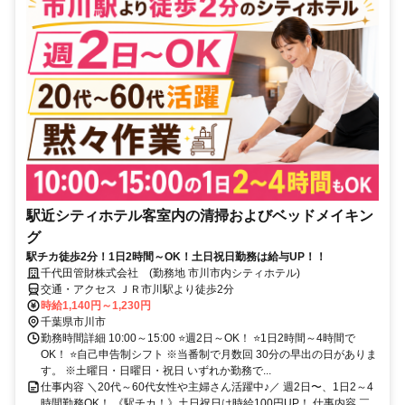
駅近シティホテル客室内の清掃およびベッドメイキン
グ
駅チカ徒歩2分！1日2時間～OK！土日祝日勤務は給与UP！！
千代田管財株式会社 (勤務地 市川市内シティホテル)
交通・アクセス ＪＲ市川駅より徒歩2分
時給1,140円～1,230円
千葉県市川市
勤務時間詳細 10:00～15:00 ⭐週2日～OK！ ⭐1日2時間～4時間で
OK！ ⭐自己申告制シフト ※当番制で月数回 30分の早出の日がありま
す。 ※土曜日・日曜日・祝日 いずれか勤務で...
仕事内容 ＼20代～60代女性や主婦さん活躍中♪／ 週2日〜、1日2～4
時間勤務OK！ 《駅チカ！》土日祝日は時給100円UP！ 仕事内容 ￣