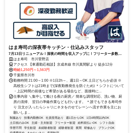
はま寿司の深夜帯キッチン・仕込みスタッフ
7月13日リニューアル！深夜の時間を収入アップに！フリーター多数活
躍中♪高収入を目指せる環境です！
はま寿司 市川菅野店
アクセス 【車通勤応相談】京成本線 市川真間駅より 徒歩12分
時給1,250円～1,563円
千葉県市川市
勤務時間 21:00～1:00 ※1日2h～、週1日～OK 土日どちらか必須 ※
高校生シフトは21時まで(深夜勤務発生を防ぐため) ＊シフトについて
・上記時間の前後など希望がある場合など、面接時に...
仕事内容 ＼集中して働ける夜の厨房／ 簡単な調理対応、洗い物、厨
房の清掃、 翌日の準備作業なども行います。 ＊誰でもできる寿司作
り 注文が入ったらシャリにネタをのせてレーンへ流す作業を主にお
願いしま...
制服あり
扶養内勤務OK
社員登用あり
週1日からOK
1日4時間以内OK
土日祝のみOK
主婦・主夫歓迎
フリーター歓迎
給料前払いOK
シフト自由
学歴不問
学生歓迎
未経験者歓迎
経験者歓迎
夜間
研修あり
ブランクOK
交通費支給
まかないあり
長期歓迎