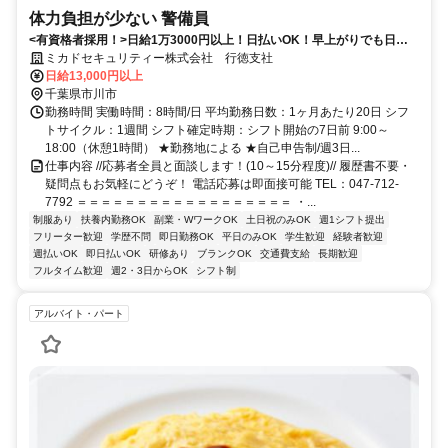
体力負担が少ない 警備員
<有資格者採用！>日給1万3000円以上！日払いOK！早上がりでも日給
全額保証！
ミカドセキュリティー株式会社 行徳支社
日給13,000円以上
千葉県市川市
勤務時間 実働時間：8時間/日 平均勤務日数：1ヶ月あたり20日 シフ
トサイクル：1週間 シフト確定時期：シフト開始の7日前 9:00～
18:00（休憩1時間） ★勤務地による ★自己申告制/週3日...
仕事内容 //応募者全員と面談します！(10～15分程度)// 履歴書不要・
疑問点もお気軽にどうぞ！ 電話応募は即面接可能 TEL：047-712-
7792 ＝＝＝＝＝＝＝＝＝＝＝＝＝＝＝＝＝＝ ・...
制服あり
扶養内勤務OK
副業・WワークOK
土日祝のみOK
週1シフト提出
フリーター歓迎
学歴不問
即日勤務OK
平日のみOK
学生歓迎
経験者歓迎
週払いOK
即日払いOK
研修あり
ブランクOK
交通費支給
長期歓迎
フルタイム歓迎
週2・3日からOK
シフト制
アルバイト・パート