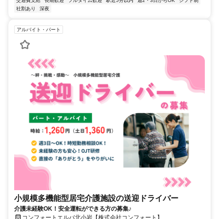
交通費支給
長期歓迎
フルタイム歓迎
駅近5分以内
週2・3日からOK
シフト制
社割あり
深夜
アルバイト・パート
小規模多機能型居宅介護施設の送迎ドライバー
介護未経験OK！安全運転ができる方の募集♪
コンフォートエルバ北小岩【株式会社コンフォート】