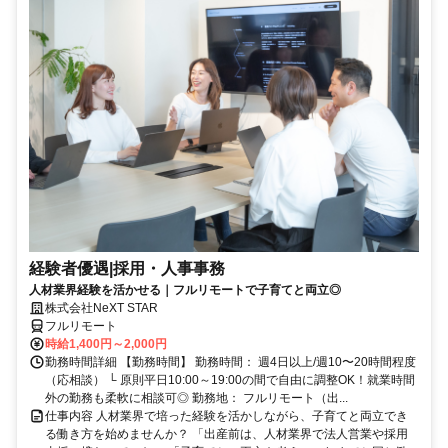
経験者優遇|採用・人事事務
人材業界経験を活かせる｜フルリモートで子育てと両立◎
株式会社NeXT STAR
フルリモート
時給1,400円～2,000円
勤務時間詳細 【勤務時間】 勤務時間： 週4日以上/週10〜20時間程度
（応相談） └ 原則平日10:00～19:00の間で自由に調整OK！就業時間
外の勤務も柔軟に相談可◎ 勤務地： フルリモート（出...
仕事内容 人材業界で培った経験を活かしながら、子育てと両立でき
る働き方を始めませんか？ 「出産前は、人材業界で法人営業や採用