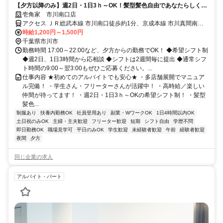
【夕方以降のみ】週2日・1日3ｈ～OK！髪型髪色自由であなたらしく勤
務！
壱角家 市川南口店
アクセス ＪＲ総武本線 市川南口徒歩約1分、京成本線 市川真間南口
徒歩約9分、京成本線 国府台徒歩約17分
時給1,200円～1,500円
千葉県市川市
勤務時間 17:00～22:00など、夕方からの勤務でOK！ ◆希望シフト制
◆週2日、1日3時間から応相談 ◆シフトは2週間毎に提出 ◆通常シフ
ト時間の9:00～翌3:00もぜひご応募ください。...
仕事内容 ★初めてのアルバイトでも安心★ ・多店舗展開でマニュア
ル完備！ ・学生さん・フリーターさんが活躍中！ ・高時給／楽しい
仲間が待ってます！ ・週2日・1日3ｈ～OKの希望シフト制！ ・髪型
髪色...
制服あり
扶養内勤務OK
社員登用あり
副業・WワークOK
1日4時間以内OK
土日祝のみOK
主婦・主夫歓迎
フリーター歓迎
短期
シフト自由
学歴不問
即日勤務OK
職場見学可
平日のみOK
学生歓迎
未経験者歓迎
午前
経験者歓迎
夜間
夕方
同じ企業の求人
アルバイト・パート