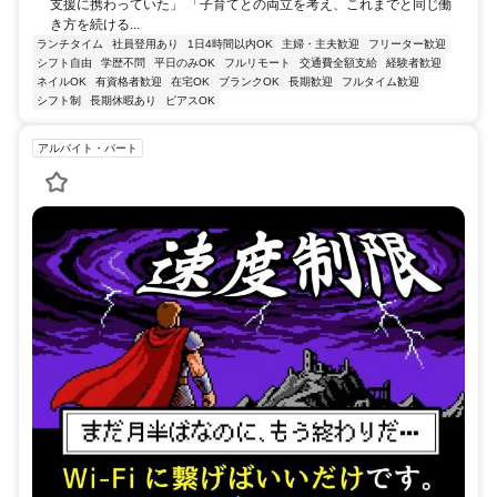
支援に携わっていた」 「子育てとの両立を考え、これまでと同じ働
き方を続ける...
ランチタイム
社員登用あり
1日4時間以内OK
主婦・主夫歓迎
フリーター歓迎
シフト自由
学歴不問
平日のみOK
フルリモート
交通費全額支給
経験者歓迎
ネイルOK
有資格者歓迎
在宅OK
ブランクOK
長期歓迎
フルタイム歓迎
シフト制
長期休暇あり
ピアスOK
アルバイト・パート