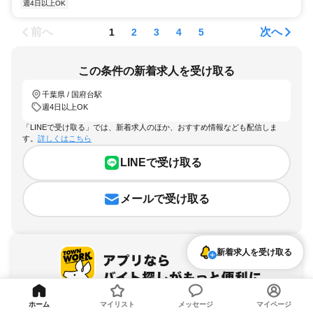
週4日以上OK
前へ
次へ
1
2
3
4
5
この条件の新着求人を受け取る
千葉県 / 国府台駅
週4日以上OK
「LINEで受け取る」では、新着求人のほか、おすすめ情報なども配信しま
す。
詳しくはこちら
LINEで受け取る
メールで受け取る
新着求人を受け取る
ホーム
マイリスト
メッセージ
マイページ
アプリを無料ダウンロード