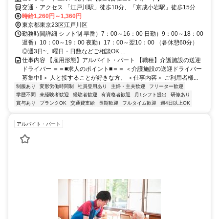
交通・アクセス 「江戸川駅」徒歩10分、「京成小岩駅」徒歩15分
時給1,260円～1,360円
東京都東京23区江戸川区
勤務時間詳細 シフト制 早番）7：00～16：00 日勤）9：00～18：00
遅番）10：00～19：00 夜勤）17：00～翌10：00 （各休憩60分）
◎週3日~、曜日・日数などご相談OK ...
仕事内容 【雇用形態】アルバイト・パート 【職種】介護施設の送迎
ドライバー ＝＝■求人のポイント■＝＝ ＜介護施設の送迎ドライバー
募集中‼＞ 人と接することが好きな方、 ＜仕事内容＞ ご利用者様...
制服あり
変形労働時間制
社員登用あり
主婦・主夫歓迎
フリーター歓迎
学歴不問
未経験者歓迎
経験者歓迎
有資格者歓迎
月1シフト提出
研修あり
賞与あり
ブランクOK
交通費支給
長期歓迎
フルタイム歓迎
週4日以上OK
アルバイト・パート