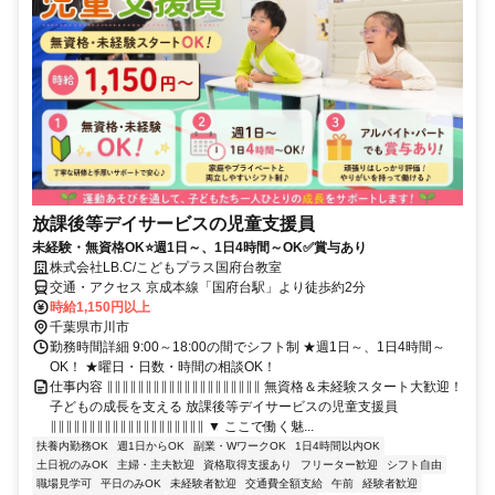
放課後等デイサービスの児童支援員
未経験・無資格OK⭐週1日～、1日4時間～OK✅賞与あり
株式会社LB.C/こどもプラス国府台教室
交通・アクセス 京成本線「国府台駅」より徒歩約2分
時給1,150円以上
千葉県市川市
勤務時間詳細 9:00～18:00の間でシフト制 ★週1日～、1日4時間～
OK！ ★曜日・日数・時間の相談OK！
仕事内容 ∥∥∥∥∥∥∥∥∥∥∥∥∥∥∥∥∥∥∥∥ 無資格＆未経験スタート大歓迎！
子どもの成長を支える 放課後等デイサービスの児童支援員
∥∥∥∥∥∥∥∥∥∥∥∥∥∥∥∥∥∥∥∥ ▼ ここで働く魅...
扶養内勤務OK
週1日からOK
副業・WワークOK
1日4時間以内OK
土日祝のみOK
主婦・主夫歓迎
資格取得支援あり
フリーター歓迎
シフト自由
職場見学可
平日のみOK
未経験者歓迎
交通費全額支給
午前
経験者歓迎