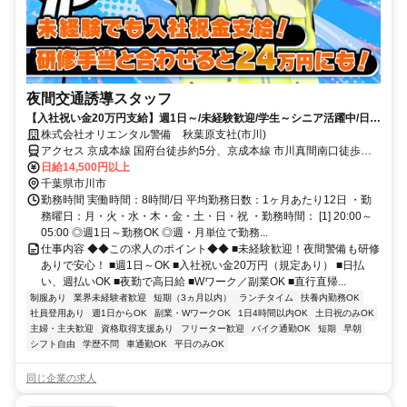
夜間交通誘導スタッフ
【入社祝い金20万円支給】週1日～/未経験歓迎/学生～シニア活躍中/日払
い・週払いOK/履歴書不要！
株式会社オリエンタル警備 秋葉原支社(市川)
アクセス 京成本線 国府台徒歩約5分、京成本線 市川真間南口徒歩約
14分、ＪＲ総武本線 市川北口徒歩約16分 (面接地/秋葉原支社)東京都
日給14,500円以上
千代田区神田須田町２丁目9-10 宮川ビル2Ｆ
千葉県市川市
勤務時間 実働時間：8時間/日 平均勤務日数：1ヶ月あたり12日 ・勤
務曜日：月・火・水・木・金・土・日・祝 ・勤務時間： [1] 20:00～
05:00 ◎週1日～勤務OK ◎週・月単位で勤務...
仕事内容 ◆◆この求人のポイント◆◆ ■未経験歓迎！夜間警備も研修
ありで安心！ ■週1日～OK ■入社祝い金20万円（規定あり） ■日払
い、週払いOK ■夜勤で高日給 ■Wワーク／副業OK ■直行直帰...
制服あり
業界未経験者歓迎
短期（3ヵ月以内）
ランチタイム
扶養内勤務OK
社員登用あり
週1日からOK
副業・WワークOK
1日4時間以内OK
土日祝のみOK
主婦・主夫歓迎
資格取得支援あり
フリーター歓迎
バイク通勤OK
短期
早朝
シフト自由
学歴不問
車通勤OK
平日のみOK
同じ企業の求人