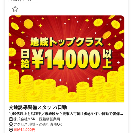
交通誘導警備スタッフ/日勤
＼60代以上も活躍中／未経験から高収入可能！働きやすい日勤で警備員
デビューをしませんか！【月収28万円可能・日払いもOK！】勤務3日前
株式会社MSK 西船橋営業所
までシフト申請可能！週1日～・短期もOK！未経験者大歓迎！幅広い年
アクセス 現場への直行直帰OK
代が活躍しています。
日給14,000円