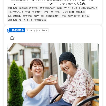
￣V￣￣￣￣￣￣￣￣￣￣￣￣✿*￣￣ シティホテル客室内...
制服あり
業界未経験者歓迎
扶養内勤務OK
副業・WワークOK
1日4時間以内OK
土日祝のみOK
主婦・主夫歓迎
フリーター歓迎
シフト自由
学歴不問
即日勤務OK
学生歓迎
経験不問
未経験者歓迎
午前
経験者歓迎
駅ナカ
研修あり
ブランクOK
交通費支給
アルバイト・パート