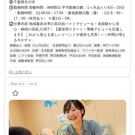
千葉県市川市
勤務時間 実働時間：8時間/日 平均勤務日数：1ヶ月あたり4日～20日
・勤務時間： [1] 08:00～17:00 ・最低勤務日数（週）：1日 8：00～
17：00（休憩あり） ※週1日～OK...
仕事内容 地域最高水準の高日給バイトデビューを！未経験から安
心・納得の高収入GET！ 【夏採用スタート！警備デビューを応援し
ます】 これから迎える楽しいイベントや連休も充実♪ ＞＞仲間が増え
る今がチャ...
制服あり
短期（3ヵ月以内）
社員登用あり
週1日からOK
副業・WワークOK
土日祝のみOK
主婦・主夫歓迎
資格取得支援あり
フリーター歓迎
給料前払いOK
短期
シフト自由
学歴不問
即日勤務OK
平日のみOK
学生歓迎
未経験者歓迎
午前
経験者歓迎
即日払いOK
同じ企業の求人
アルバイト・パート