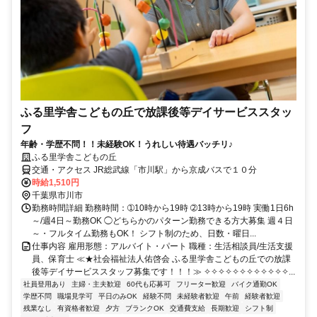
ふる里学舎こどもの丘で放課後等デイサービススタッ
フ
年齢・学歴不問！！未経験OK！うれしい待遇バッチリ♪
ふる里学舎こどもの丘
交通・アクセス JR総武線「市川駅」から京成バスで１０分
時給1,510円
千葉県市川市
勤務時間詳細 勤務時間：➀10時から19時 ➁13時から19時 実働1日6h
～/週4日～勤務OK ◯どちらかのパターン勤務できる方大募集 週４日
～・フルタイム勤務もOK！ シフト制のため、日数・曜日...
仕事内容 雇用形態：アルバイト・パート 職種：生活相談員/生活支援
員、保育士 ≪★社会福祉法人佑啓会 ふる里学舎こどもの丘での放課
後等デイサービススタッフ募集です！！！≫ ✧✧✧✧✧✧✧✧✧✧✧✧...
社員登用あり
主婦・主夫歓迎
60代も応募可
フリーター歓迎
バイク通勤OK
学歴不問
職場見学可
平日のみOK
経験不問
未経験者歓迎
午前
経験者歓迎
残業なし
有資格者歓迎
夕方
ブランクOK
交通費支給
長期歓迎
シフト制