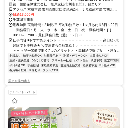
未経験歓迎★
第一警備保障株式会社 松戸支社/市川市真間1丁目エリア
アクセス 京成本線 市川真間北口徒歩約2分、ＪＲ総武本線 市川北口
徒歩約11分、京成本線 菅野南口徒歩約11分 直行直帰OK＊交通費全
日給13,000円
額支給＊
千葉県市川市
勤務時間 実働時間：8時間/日 平均勤務日数：1ヶ月あたり8日～22日
・勤務曜日：月・火・水・木・金・土・日・祝 ・勤務時間： [1]
08:00～17:00 ・最低勤務日数（週）：2日 ※...
仕事内容 ■おすすめポイント ＝＝＝＝＝＝＝＝＝＝＝＝＝ 高日給×未
経験でも厚待遇★ ＼交通費も全額支給！／ ＝＝＝＝＝＝＝＝＝＝＝
＝＝ ＜第一警備で働く7つのメリット＞ ・高日給で稼げる！ ・急な...
制服あり
扶養内勤務OK
社員登用あり
副業・WワークOK
土日祝のみOK
主婦・主夫歓迎
60代も応募可
フリーター歓迎
シフト自由
学歴不問
固定時間制
平日のみOK
学生歓迎
未経験者歓迎
交通費全額支給
経験者歓迎
即日払いOK
有資格者歓迎
研修あり
ブランクOK
同じ企業の求人
アルバイト・パート