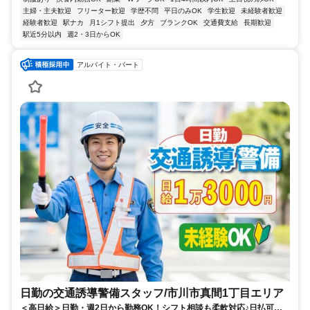
主婦・主夫歓迎
フリーター歓迎
学歴不問
平日のみOK
学生歓迎
未経験者歓迎
経験者歓迎
駅ナカ
月1シフト提出
夕方
ブランクOK
交通費支給
長期歓迎
駅近5分以内
週2・3日からOK
アルバイト・パート
日勤の交通誘導警備スタッフ/市川市真間1丁目エリア
＜高日給＞日勤・週2日から勤務OK！シフト相談も柔軟対応♪日払可◎