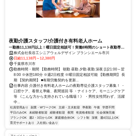
夜勤介護スタッフ/介護付き有料老人ホーム
一勤務11,138円以上！曜日固定相談可！実働8時間のショート夜勤専
従！
株式会社長谷工シニアウェルデザイン ブランシエール市川
日給11,138円～12,380円
千葉県市川市
勤務時間・期間 【勤務時間】 朝勤 昼勤 夕勤 夜勤 深夜 [1]21:00～翌
8:00 ※休憩180分 ※週2日程度 ※曜日固定相談可能 【勤務期間】 長
期 【契約期間】 ■有期労働契約を更新...
仕事内容 介護付き有料老人ホームの夜勤専従介護スタッフ募集！ ・
口腔ケア、着替え準備、夜間巡回 等 ・ナイトケア、モーニングケア
等 《こんな方から支持されている職場！》 ・男性女性問わず、活躍
中...
社員登用あり
副業・WワークOK
主婦・主夫歓迎
準夜勤
午後
学歴不問
平日のみOK
未経験者歓迎
経験者歓迎
夜間
有資格者歓迎
社会保険完備
ブランクOK
週2・3日からOK
家庭都合休OK
シフト制
深夜
週4日以上OK
育児サポートあり
入社祝い金あり
アルバイト・パート