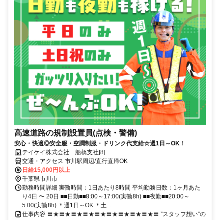
高速道路の規制設置員(点検・警備)
安心・快適◎安全服・空調制服・ドリンク代支給☆週1日～OK！
テイケイ株式会社 船橋支社[8]
交通・アクセス 市川駅周辺/直行直帰OK
日給15,000円以上
千葉県市川市
勤務時間詳細 実働時間：1日あたり8時間 平均勤務日数：1ヶ月あた
り4日 〜 20日 ■■日勤■■8:00～17:00(実働8h) ■■夜勤■■20:00～
5:00(実働8h) ＊週1日～OK ＊土...
仕事内容 〓★〓★〓★〓★〓★〓★〓★〓★〓★〓 ”スタッフ想い”の