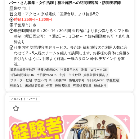
パートさん募集・女性活躍｜福祉施設への訪問理容師・訪問美容師
髪や 市川
交通・アクセス 京成電鉄「国府台駅」より徒歩5分
時給1,250円～1,300円
千葉県市川市
勤務時間詳細 9：30～16：30の間 ※店舗により多少異なる シフト勤
務制（曜日固定可） ＊週2日～、1日4h～ ＊短時間勤務も可 ＊直行直
帰あり
仕事内容 訪問理容美容サービス｡ 各介護･福祉施設のご利用人数に合
わせて 2～5人程のチームを組んで訪問します｡ お客様の身体に負担を
掛けないように､手際よく施術｡ 一般のサロン同様､デザイン性を重
視...
業界未経験者歓迎
扶養内勤務OK
社員登用あり
副業・WワークOK
1日4時間以内OK
土日祝のみOK
主婦・主夫歓迎
資格取得支援あり
フリーター歓迎
学歴不問
即日勤務OK
職場見学可
平日のみOK
学生歓迎
転勤なし
未経験者歓迎
午前
経験者歓迎
有資格者歓迎
研修あり
アルバイト・パート