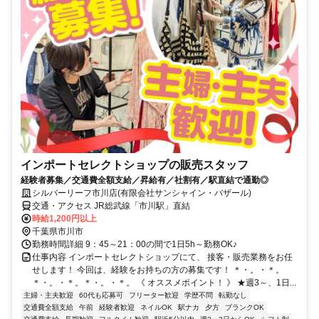
インポートセレクトショップの販売スタッフ
経験者募集／交通費全額支給／昇給有／社割有／駅直結で通勤◎
シルバーリーフ市川店(有限会社サンシャイン・バザール)
交通・アクセス JR総武線「市川駅」直結
時給1,200円以上
千葉県市川市
勤務時間詳細 9：45～21：00の間で1日5h～勤務OK♪
仕事内容 インポートセレクトショップにて、 接客・販売業務をお任
せします！ 今回は、経験をお持ちの方の募集です！ ＊・。・＊。
＊・。・＊。＊・。・＊。 《 オススメポイント！ 》 ★週3～、1日...
主婦・主夫歓迎
60代も応募可
フリーター歓迎
学歴不問
転勤なし
交通費全額支給
午前
経験者歓迎
ネイルOK
駅ナカ
夕方
ブランクOK