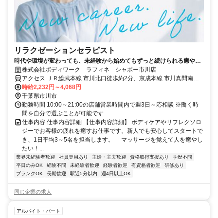
リラクゼーションセラピスト
時代や環境が変わっても、未経験から始めてもずっと続けられる癒やし
の仕事。手に職を身につけて、生き方を変えよう。
株式会社ボディワーク ラフィネ シャポー市川店
アクセス ＪＲ総武本線 市川北口徒歩約2分、京成本線 市川真間南口
徒歩約9分、京成本線 国府台徒歩約14分 最寄駅：市川駅
時給2,232円～4,068円
千葉県市川市
勤務時間 10:00～21:00の店舗営業時間内で週3日～応相談 ※働く時
間を自分で選ぶことが可能です
仕事内容 仕事内容詳細 【仕事内容詳細】 ボディケアやリフレクソロ
ジーでお客様の疲れを癒すお仕事です。新人でも安心してスタートで
き、1日平均3～5名を担当します。 「マッサージを覚えて人を癒やし
たい！...
業界未経験者歓迎
社員登用あり
主婦・主夫歓迎
資格取得支援あり
学歴不問
平日のみOK
経験不問
未経験者歓迎
経験者歓迎
有資格者歓迎
研修あり
ブランクOK
長期歓迎
駅近5分以内
週4日以上OK
同じ企業の求人
アルバイト・パート