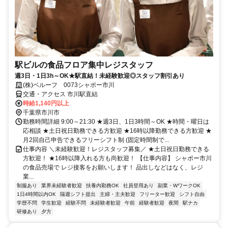
駅ビルの食品フロア集中レジスタッフ
週3日・1日3h～OK★駅直結！未経験歓迎◎スタッフ割引あり
(株)ベルーフ 0073シャポー市川
交通・アクセス 市川駅直結
時給1,140円以上
千葉県市川市
勤務時間詳細 9:00～21:30 ★週3日、1日3時間～OK ★時間・曜日は
応相談 ★土日祝日勤務できる方歓迎 ★16時以降勤務できる方歓迎 ★
月2回自己申告できるフリーシフト制 (固定時間制で...
仕事内容 ＼未経験歓迎！レジスタッフ募集／ ★土日祝日勤務できる
方歓迎！ ★16時以降入れる方も尚歓迎！ 【仕事内容】 シャポー市川
の食品売場で レジ接客をお願いします！ 品出しなどはなく、レジ
業...
制服あり
業界未経験者歓迎
扶養内勤務OK
社員登用あり
副業・WワークOK
1日4時間以内OK
隔週シフト提出
主婦・主夫歓迎
フリーター歓迎
シフト自由
学歴不問
学生歓迎
経験不問
未経験者歓迎
午前
経験者歓迎
夜間
駅ナカ
研修あり
夕方