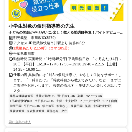
小学生対象の個別指導塾の先生
子どもの笑顔がやりがいに♪楽しく教える塾講師募集！バイトデビューで
も安心の研修あり！週1日からOK
明光義塾 市川教室(3579)
アクセス JR総武線快速市川駅より 徒歩約3分
1業務あたり 2,150円（コマ 105分）
千葉県市川市
勤務時間 実働時間：1時間45分/日 平均勤務日数：1ヶ月あたり4日～
20日 【平日】 16:10～17:45 17:55～19:30 19:40～21:15 【土曜】
14:25～16:00 1...
仕事内容 具体的には 1対3の個別指導で、やさしく生徒をサポートし
ます。 「一科目だけ」「得意科目から教えてみたい」など、 まずは
ご希望をお伺いします。 授業の流れ▼ ・生徒さんと楽しくお話して
スタ...
業界未経験者歓迎
扶養内勤務OK
週1日からOK
副業・WワークOK
1日4時間以内OK
土日祝のみOK
主婦・主夫歓迎
フリーター歓迎
シフト自由
学歴不問
平日のみOK
学生歓迎
転勤なし
経験不問
英語
未経験者歓迎
経験者歓迎
有資格者歓迎
研修あり
夕方
同じ企業の求人