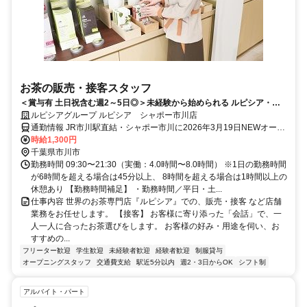
お茶の販売・接客スタッフ
＜賞与有 土日祝含む週2～5日◎＞未経験から始められる ルピシア・お
茶の接客販売スタッフ｜2026年3月オープン
ルピシアグループ ルピシア シャポー市川店
通勤情報 JR市川駅直結・シャポー市川に2026年3月19日NEWオープ
ン
時給1,300円
千葉県市川市
勤務時間 09:30〜21:30（実働：4.0時間〜8.0時間） ※1日の勤務時間
が6時間を超える場合は45分以上、 8時間を超える場合は1時間以上の
休憩あり 【勤務時間補足】 ・勤務時間／平日・土...
仕事内容 世界のお茶専門店『ルピシア』での、販売・接客 など店舗
業務をお任せします。 【接客】 お客様に寄り添った「会話」で、一
人一人に合ったお茶選びをします。 お客様の好み・用途を伺い、お
すすめの...
フリーター歓迎
学生歓迎
未経験者歓迎
経験者歓迎
制服貸与
オープニングスタッフ
交通費支給
駅近5分以内
週2・3日からOK
シフト制
アルバイト・パート