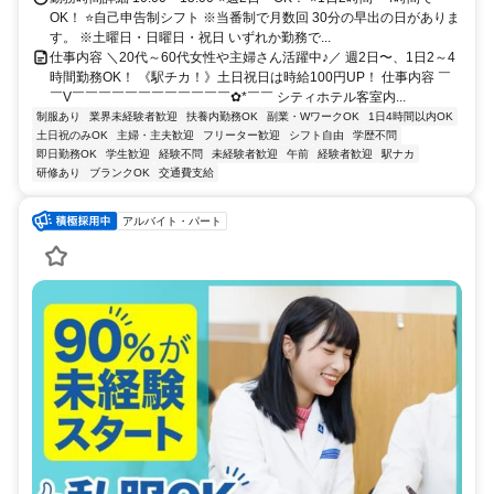
OK！ ⭐自己申告制シフト ※当番制で月数回 30分の早出の日がありま
す。 ※土曜日・日曜日・祝日 いずれか勤務で...
仕事内容 ＼20代～60代女性や主婦さん活躍中♪／ 週2日〜、1日2～4
時間勤務OK！ 《駅チカ！》土日祝日は時給100円UP！ 仕事内容 ￣
￣V￣￣￣￣￣￣￣￣￣￣￣￣✿*￣￣ シティホテル客室内...
制服あり
業界未経験者歓迎
扶養内勤務OK
副業・WワークOK
1日4時間以内OK
土日祝のみOK
主婦・主夫歓迎
フリーター歓迎
シフト自由
学歴不問
即日勤務OK
学生歓迎
経験不問
未経験者歓迎
午前
経験者歓迎
駅ナカ
研修あり
ブランクOK
交通費支給
アルバイト・パート