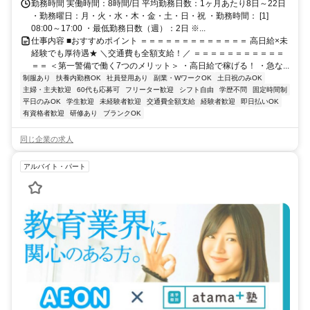
勤務時間 実働時間：8時間/日 平均勤務日数：1ヶ月あたり8日～22日
・勤務曜日：月・火・水・木・金・土・日・祝 ・勤務時間： [1]
08:00～17:00 ・最低勤務日数（週）：2日 ※...
仕事内容 ■おすすめポイント ＝＝＝＝＝＝＝＝＝＝＝＝＝ 高日給×未
経験でも厚待遇★ ＼交通費も全額支給！／ ＝＝＝＝＝＝＝＝＝＝＝
＝＝ ＜第一警備で働く7つのメリット＞ ・高日給で稼げる！ ・急な...
制服あり
扶養内勤務OK
社員登用あり
副業・WワークOK
土日祝のみOK
主婦・主夫歓迎
60代も応募可
フリーター歓迎
シフト自由
学歴不問
固定時間制
平日のみOK
学生歓迎
未経験者歓迎
交通費全額支給
経験者歓迎
即日払いOK
有資格者歓迎
研修あり
ブランクOK
同じ企業の求人
アルバイト・パート