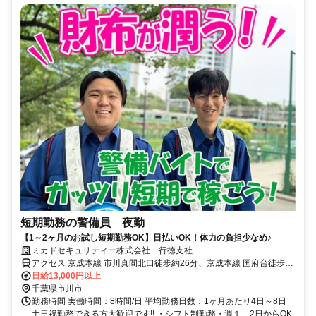
短期勤務の警備員 夜勤
【1～2ヶ月のお試し短期勤務OK】日払いOK！体力の負担少なめ♪
ミカドセキュリティー株式会社 行徳支社
アクセス 京成本線 市川真間北口徒歩約26分、京成本線 国府台徒歩約
27分、京成成田スカイアクセス線・北総線 北国分出口1徒歩約29分
日給13,000円以上
千葉県市川市
勤務時間 実働時間：8時間/日 平均勤務日数：1ヶ月あたり4日～8日
土日祝勤務できる方大歓迎です!! ・シフト制勤務・週１、2日からOK