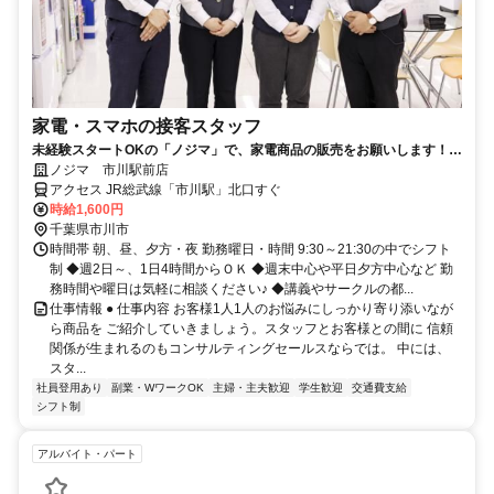
家電・スマホの接客スタッフ
未経験スタートOKの「ノジマ」で、家電商品の販売をお願いします！身
近な商品で、覚えやすい◎
ノジマ 市川駅前店
アクセス JR総武線「市川駅」北口すぐ
時給1,600円
千葉県市川市
時間帯 朝、昼、夕方・夜 勤務曜日・時間 9:30～21:30の中でシフト
制 ◆週2日～、1日4時間からＯＫ ◆週末中心や平日夕方中心など 勤
務時間や曜日は気軽に相談ください♪ ◆講義やサークルの都...
仕事情報 ● 仕事内容 お客様1人1人のお悩みにしっかり寄り添いなが
ら商品を ご紹介していきましょう。スタッフとお客様との間に 信頼
関係が生まれるのもコンサルティングセールスならでは。 中には、
スタ...
社員登用あり
副業・WワークOK
主婦・主夫歓迎
学生歓迎
交通費支給
シフト制
アルバイト・パート