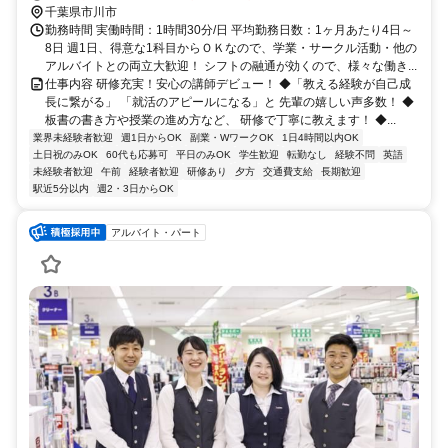
千葉県市川市
勤務時間 実働時間：1時間30分/日 平均勤務日数：1ヶ月あたり4日～
8日 週1日、得意な1科目からＯＫなので、学業・サークル活動・他の
アルバイトとの両立大歓迎！ シフトの融通が効くので、様々な働き...
仕事内容 研修充実！安心の講師デビュー！ ◆「教える経験が自己成
長に繋がる」 「就活のアピールになる」と 先輩の嬉しい声多数！ ◆
板書の書き方や授業の進め方など、 研修で丁寧に教えます！ ◆...
業界未経験者歓迎
週1日からOK
副業・WワークOK
1日4時間以内OK
土日祝のみOK
60代も応募可
平日のみOK
学生歓迎
転勤なし
経験不問
英語
未経験者歓迎
午前
経験者歓迎
研修あり
夕方
交通費支給
長期歓迎
駅近5分以内
週2・3日からOK
アルバイト・パート