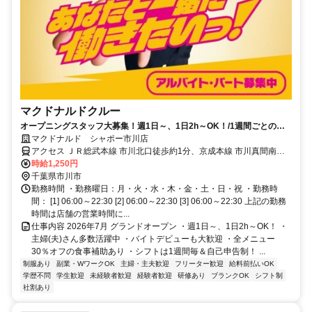
マクドナルドクルー
オープニングスタッフ大募集！週1日～、1日2h～OK！/1週間ごとのシ
フト制！
マクドナルド シャポー市川店
アクセス ＪＲ総武本線 市川北口徒歩約1分、京成本線 市川真間南口
徒歩約8分、京成本線 国府台徒歩約15分 市川 [JR中央・総武緩行線]
時給1,250円
市川 [JR総武本線] 市川真間 [京成本線] 国府台 [京成本線] 菅野 [京成本
千葉県市川市
線]
勤務時間 ・勤務曜日：月・火・水・木・金・土・日・祝 ・勤務時
間： [1] 06:00～22:30 [2] 06:00～22:30 [3] 06:00～22:30 上記の勤務
時間は店舗の営業時間に...
仕事内容 2026年7月 グランドオープン ・週1日～、1日2h～OK！ ・
主婦(夫)さん多数活躍中 ・バイトデビューも大歓迎 ・全メニュー
30％オフの食事補助あり ・シフトは1週間毎＆自己申告制！ ...
制服あり
副業・WワークOK
主婦・主夫歓迎
フリーター歓迎
給料前払いOK
学歴不問
学生歓迎
未経験者歓迎
経験者歓迎
研修あり
ブランクOK
シフト制
社割あり