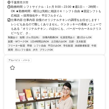
千葉県市川市
勤務時間 シフトサイクル：1ヶ月 9:00～23:00 ★週1日～・2時間～
OK ★勤務時間・曜日は気軽に相談ＯＫ！シフト自由 ★固定シフトも
応相談 ＜採用強化中＞ 平日フルタイム
仕事内容 仕事内容 自慢のオリジナルチキンの調理をお任せします！
レシピもあるので難しくありません。ケンタッキーの看板メニューで
もある「オリジナルチキン」のほかにも、バーガーやカーネルクリス
ピーなど、さ...
制服あり
短期（3ヵ月以内）
扶養内勤務OK
社員登用あり
週1日からOK
副業・WワークOK
1日4時間以内OK
土日祝のみOK
主婦・主夫歓迎
フリーター歓迎
早朝
シフト自由
平日のみOK
学生歓迎
未経験者歓迎
午前
夜間
月1シフト提出
夕方
ブランクOK
アルバイト・パート