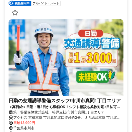
アルバイト・パート
日勤の交通誘導警備スタッフ/市川市真間1丁目エリア
＜高日給＞日勤・週2日から勤務OK！シフト相談も柔軟対応♪日払可◎
未経験歓迎★
第一警備保障株式会社 松戸支社/市川市真間1丁目エリア
アクセス 京成本線 市川真間北口徒歩約2分、ＪＲ総武本線 市川北口
徒歩約11分、京成本線 菅野南口徒歩約11分 直行直帰OK＊交通費全
日給13,000円
額支給＊
千葉県市川市