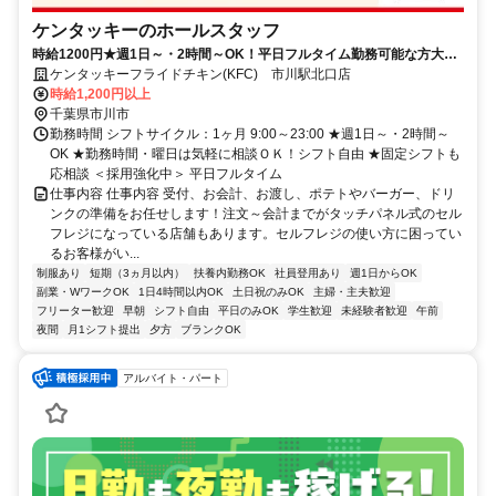
ケンタッキーのホールスタッフ
時給1200円★週1日～・2時間～OK！平日フルタイム勤務可能な方大歓
迎♪
ケンタッキーフライドチキン(KFC) 市川駅北口店
時給1,200円以上
千葉県市川市
勤務時間 シフトサイクル：1ヶ月 9:00～23:00 ★週1日～・2時間～
OK ★勤務時間・曜日は気軽に相談ＯＫ！シフト自由 ★固定シフトも
応相談 ＜採用強化中＞ 平日フルタイム
仕事内容 仕事内容 受付、お会計、お渡し、ポテトやバーガー、ドリ
ンクの準備をお任せします！注文～会計までがタッチパネル式のセル
フレジになっている店舗もあります。セルフレジの使い方に困ってい
るお客様がい...
制服あり
短期（3ヵ月以内）
扶養内勤務OK
社員登用あり
週1日からOK
副業・WワークOK
1日4時間以内OK
土日祝のみOK
主婦・主夫歓迎
フリーター歓迎
早朝
シフト自由
平日のみOK
学生歓迎
未経験者歓迎
午前
夜間
月1シフト提出
夕方
ブランクOK
アルバイト・パート