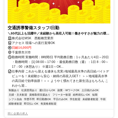
交通誘導警備スタッフ/日勤
＼60代以上も活躍中／未経験から高収入可能！働きやすさが魅力の環境
で警備員デビューをしませんか！【月収28万円可能！日払いもOK！】
株式会社MSK 西船橋営業所
勤務3日前迄シフト申請が可能です！週1日～・短期もOK！あなたのラ
アクセス 現場への直行直帰OK
イフスタイルに合わせてお仕事しませんか！未経験者大歓迎！年代幅広
日給14,000円
く活躍しています。
千葉県市川市
勤務時間 実働時間：8時間/日 平均勤務日数：1ヶ月あたり4日～20日
・勤務時間： [1] 08:00～17:00 ・最低勤務日数（週）：1日 8：00～
17：00（休憩あり） ※週1日～OK...
仕事内容 これから迎える連休も充実♪地域最高水準の高日給バイトデ
ビューを！未経験から安心・納得の高収入GET！ ＞＞地域最高水準
の高日給で効率抜群！＜＜ ようやく慣れてきた新生活はもちろん こ
れから迎...
制服あり
社員登用あり
週1日からOK
副業・WワークOK
土日祝のみOK
主婦・主夫歓迎
資格取得支援あり
フリーター歓迎
給料前払いOK
短期
シフト自由
学歴不問
即日勤務OK
平日のみOK
学生歓迎
未経験者歓迎
午前
経験者歓迎
即日払いOK
有資格者歓迎
同じ企業の求人