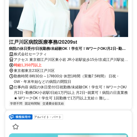
江戸川区病院医療事務/20209st
病院の休日受付/日祝勤務/未経験OK！学生可！WワークOK/月2日~勤務
OK/小岩駅/日給1万円以上/20209st
株式会社セーフティ
アクセス 東京都江戸川区東小岩 JR小岩駅徒歩15分/京成江戸川駅徒歩
15分
時給1,350円以上
東京都東京23区江戸川区
勤務時間 8時30分～17時00分 休憩1時間（実働7.5時間） 日祝・
GW・年末年始などの病院の閉院日
仕事内容 病院の休日受付/日祝勤務/未経験OK！学生可！WワークOK/
月2日~勤務OK/小岩駅/日給1万円以上 月2日~就業可！病院の日直業務
★ WワークOK！学生可 1回勤務で1万円以上支給☆ 難し...
学歴不問
固定時間制
交通費全額支給
アルバイト・パート