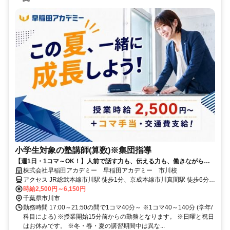
小学生対象の塾講師(算数)※集団指導
【週1日・1コマ～OK！】人前で話す力も、伝える力も、働きながら自
然と身につく仕事です
株式会社早稲田アカデミー 早稲田アカデミー 市川校
アクセス JR総武本線市川駅 徒歩1分、京成本線市川真間駅 徒歩6分、
京成本線国府台駅 徒歩13分
時給2,500円～6,150円
千葉県市川市
勤務時間 17:00～21:50の間で1コマ40分～ ※1コマ40～140分 (学年/
科目による) ※授業開始15分前からの勤務となります。 ※日曜と祝日
はお休みです。 ※冬・春・夏の講習期間中は異な...