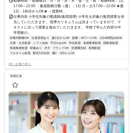
勤務時間 ・勤務曜日：月・火・水・木・金・土・祝 ・勤務時間： [1]
17:00～22:00 ・最低勤務日数（週）：1日 月～土/17:00～22:00 ★週
1日・1科目からOK★ ＜授業時...
仕事内容 小学生対象の塾講師(集団指導) 小学生を対象の集団授業を担
当していただきます。 指導カリキュラムは決まっていますので、テ
キストに沿って授業を進めていただきます。 学校で学んだ内容や中
学受験の...
扶養内勤務OK
社員登用あり
週1日からOK
副業・WワークOK
1日4時間以内OK
主婦・主夫歓迎
シフト自由
平日のみOK
学生歓迎
未経験者歓迎
経験者歓迎
有資格者歓迎
研修あり
夕方
ブランクOK
交通費支給
長期歓迎
フルタイム歓迎
駅近5分以内
週2・3日からOK
同じ企業の求人
派遣社員