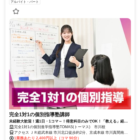
アルバイト・パート
完全1対1の個別指導塾講師
未経験大歓迎！週1日・1コマ～！得意科目のみでOK！「教える」経験
が就活にも役立つと大好評！
完全1対1の個別進学指導塾TOMAS(トーマス) 市川校
アクセス ＪＲ総武本線 市川北口徒歩約2分、京成本線 市川真間南口
徒歩約5分、京成本線 国府台徒歩約14分
1業務あたり 2,400円以上（コマ 90分）