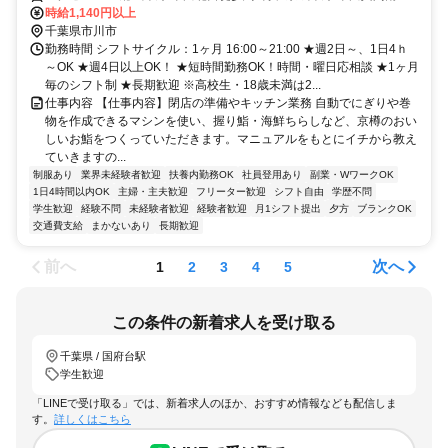
徒歩約7分、京成本線 菅野南口徒歩約16分
時給1,140円以上
千葉県市川市
勤務時間 シフトサイクル：1ヶ月 16:00～21:00 ★週2日～、1日4ｈ
～OK ★週4日以上OK！ ★短時間勤務OK！時間・曜日応相談 ★1ヶ月
毎のシフト制 ★長期歓迎 ※高校生・18歳未満は2...
仕事内容 【仕事内容】閉店の準備やキッチン業務 自動でにぎりや巻
物を作成できるマシンを使い、握り鮨・海鮮ちらしなど、京樽のおい
しいお鮨をつくっていただきます。マニュアルをもとにイチから教え
ていきますの...
制服あり
業界未経験者歓迎
扶養内勤務OK
社員登用あり
副業・WワークOK
1日4時間以内OK
主婦・主夫歓迎
フリーター歓迎
シフト自由
学歴不問
学生歓迎
経験不問
未経験者歓迎
経験者歓迎
月1シフト提出
夕方
ブランクOK
交通費支給
まかないあり
長期歓迎
前へ
次へ
1
2
3
4
5
この条件の新着求人を受け取る
千葉県 / 国府台駅
学生歓迎
「LINEで受け取る」では、新着求人のほか、おすすめ情報なども配信しま
す。
詳しくはこちら