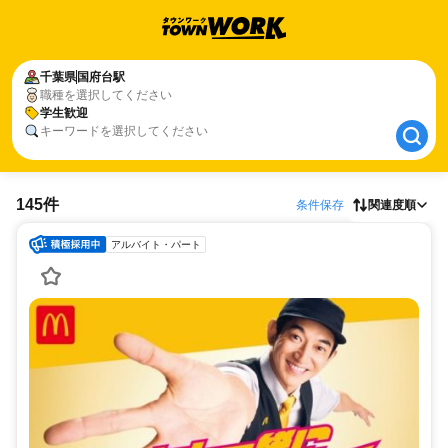
千葉県
千葉県
国府台駅
国府台駅
職種を選択してください
学生歓迎
学生歓迎
キーワードを選択してください
145件
条件保存
関連度順
アルバイト・パート