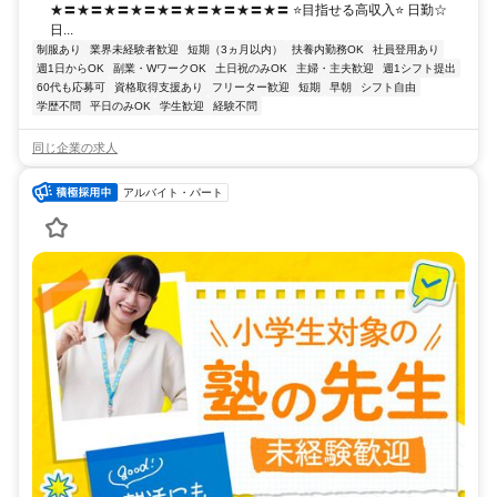
★〓★〓★〓★〓★〓★〓★〓★〓★〓 ⭐目指せる高収入⭐ 日勤☆
日...
制服あり
業界未経験者歓迎
短期（3ヵ月以内）
扶養内勤務OK
社員登用あり
週1日からOK
副業・WワークOK
土日祝のみOK
主婦・主夫歓迎
週1シフト提出
60代も応募可
資格取得支援あり
フリーター歓迎
短期
早朝
シフト自由
学歴不問
平日のみOK
学生歓迎
経験不問
同じ企業の求人
アルバイト・パート