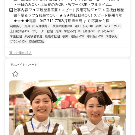
・平日のみOK・土日祝のみOK ・WワークOK・フルタイム...
仕事内容 ▽▼▽履歴書不要！スピード採用可能▽▼▽ ＞面接は履歴
書不要＆ラフな服装でOK＜ ★☆★即日勤務OK！スピード採用可能
★☆★ ◆電話：047-712-7792/採用担当宛 まで 応募から採...
制服あり
短期（3ヵ月以内）
扶養内勤務OK
週1日からOK
副業・WワークOK
土日祝のみOK
フリーター歓迎
短期
学歴不問
即日勤務OK
平日のみOK
学生歓迎
未経験者歓迎
経験者歓迎
夜間
週払いOK
即日払いOK
研修あり
ブランクOK
交通費支給
同じ企業の求人
アルバイト・パート