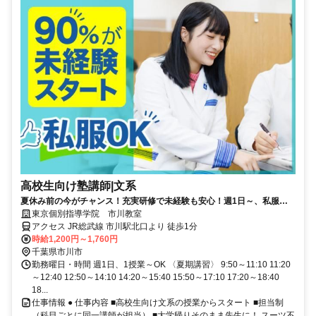
高校生向け塾講師|文系
夏休み前の今がチャンス！充実研修で未経験も安心！週1日～、私服
OK！この夏は先生バイトに挑戦
東京個別指導学院 市川教室
アクセス JR総武線 市川駅北口より 徒歩1分
時給1,200円～1,760円
千葉県市川市
勤務曜日・時間 週1日、1授業～OK 〈夏期講習〉 9:50～11:10 11:20
～12:40 12:50～14:10 14:20～15:40 15:50～17:10 17:20～18:40
18...
仕事情報 ● 仕事内容 ■高校生向け文系の授業からスタート ■担当制
（科目ごとに同一講師が担当） ■大学帰りそのまま先生に！ スーツ不