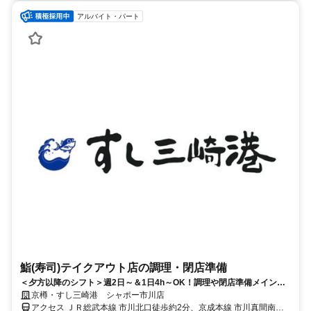
アルバイト・パート
鮨(寿司)テイクアウト店の調理・閉店準備
＜夕方以降のシフト＞週2日～＆1日4h～OK！調理や閉店準備メインで
コツコツ働ける
京樽・すし三崎港 シャポー市川店
アクセス ＪＲ総武本線 市川北口徒歩約2分、京成本線 市川真間南口