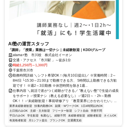
AI塾の運営スタッフ
「講師」「授業」業務は一切ナシ｜未経験歓迎｜KDDIグループ
atama+塾 市川校 株式会社イーオン
交通・アクセス 「市川駅 」～徒歩1分
時給1,250円～1,300円
千葉県市川市
勤務時間詳細 ＼シフト希望OK！(毎月10日提出)／ ※実働時間：2～
8H/日 └15:30～21:00まで勤務できる方、 5時間以上勤務できる方歓
迎です！ ※週2～3日勤務 ※休憩時間を除き1週...
仕事内容 ＼就活で差がつく経験ができる／ ”教えない塾”で生徒の成長
をサポート ✅授業ナシ（教える必要なし） ✅週2日～・2h～勤務
OK！！ ✅未経験歓迎！事前研修アリ 「教育業界にかかわりたい」...
業界未経験者歓迎
扶養内勤務OK
副業・WワークOK
1日4時間以内OK
土日祝のみOK
主婦・主夫歓迎
フリーター歓迎
シフト自由
学歴不問
平日のみOK
学生歓迎
転勤なし
経験不問
未経験者歓迎
経験者歓迎
ネイルOK
有資格者歓迎
月1シフト提出
ブランクOK
交通費支給