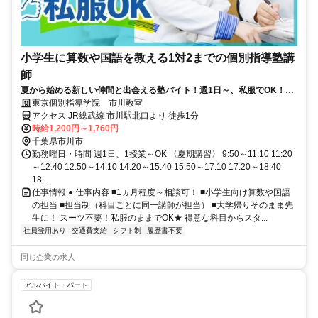
小学生に算数や国語を教える1対2までの個別指導塾講
師
夏から始める新しい仲間と出会える塾バイト！週1日～、私服でOK！テ
ストや帰省なども調整可能！
東京個別指導学院 市川教室
アクセス JR総武線 市川駅北口より 徒歩1分
時給1,200円～1,760円
千葉県市川市
勤務曜日・時間 週1日、1授業～OK 〈夏期講習〉 9:50～11:10 11:20
～12:40 12:50～14:10 14:20～15:40 15:50～17:10 17:20～18:40
18...
仕事情報 ● 仕事内容 ■1ヵ月程度～相談可！ ■小学生向け算数や国語
の担当 ■担当制（科目ごとに同一講師が担当） ■大学帰りそのまま先
生に！ スーツ不要！私服のままでOK★ 得意な科目からスタ...
社員登用あり
交通費支給
シフト制
履歴書不要
同じ企業の求人
アルバイト・パート