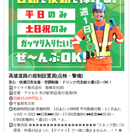
高速道路の規制設置員(点検・警備)
安心・快適◎安全服・空調制服・ドリンク代支給☆週1日～OK！
テイケイ株式会社 船橋支社[8]
交通・アクセス 市川駅周辺/直行直帰OK
日給15,000円以上
千葉県市川市
勤務時間詳細 実働時間：1日あたり8時間 平均勤務日数：1ヶ月あた
り4日 〜 20日 ■■日勤■■8:00～17:00(実働8h) ■■夜勤■■20:00～
5:00(実働8h) ＊週1日～OK ＊土...
仕事内容 〓★〓★〓★〓★〓★〓★〓★〓★〓★〓 ”スタッフ想い”の
環境・待遇が詰まった 【テイケイ】で一緒に働きませんか…！？ 〓