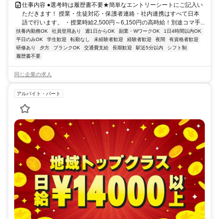
仕事内容 ●選考時は履歴書不要★簡単なエントリーシートにご記入い
ただきます！ 授業・生徒対応・保護者連絡・社内連携はすべて日本
語で行います。 ・授業時給2,500円～6,150円の高時給！別途コマ手...
扶養内勤務OK
社員登用あり
週1日からOK
副業・WワークOK
1日4時間以内OK
平日のみOK
学生歓迎
転勤なし
未経験者歓迎
経験者歓迎
夜間
有資格者歓迎
研修あり
夕方
ブランクOK
交通費支給
長期歓迎
駅近5分以内
シフト制
履歴書不要
同じ企業の求人
アルバイト・パート