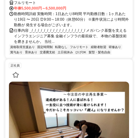
フルリモート
年俸5,500,000円～6,500,000円
勤務時間詳細 実働時間：1日あたり8時間 平均勤務日数：1ヶ月あた
り19日 〜 20日 ⏰9:00～18:00（休憩60分） ※案件状況により時間外
勤務が 発生する場合がございます。
仕事内容 _/_/_/_/_/_/_/_/_/_/_/_/_/_/_/_/_/_/ メガバンク基盤を支える
インフラエンジニア募集 金融インフラの最前線で、 本物の基盤技術
を磨きませんか。 当社...
資格取得支援あり
固定時間制
転勤なし
フルリモート
経験者歓迎
研修あり
賞与あり
育休あり
交通費支給
土日祝休み
ひげOK
髪型・髪色自由
正社員