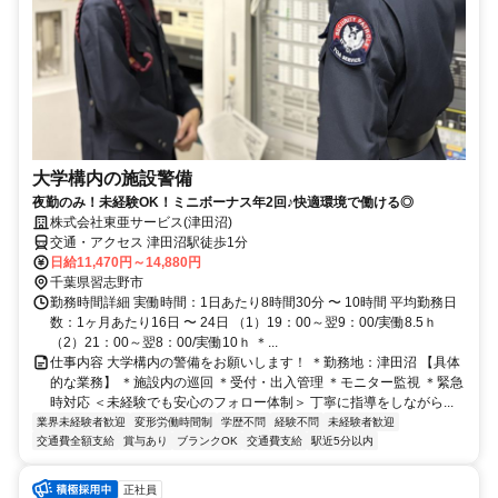
大学構内の施設警備
夜勤のみ！未経験OK！ミニボーナス年2回♪快適環境で働ける◎
株式会社東亜サービス(津田沼)
交通・アクセス 津田沼駅徒歩1分
日給11,470円～14,880円
千葉県習志野市
勤務時間詳細 実働時間：1日あたり8時間30分 〜 10時間 平均勤務日
数：1ヶ月あたり16日 〜 24日 （1）19：00～翌9：00/実働8.5ｈ
（2）21：00～翌8：00/実働10ｈ ＊...
仕事内容 大学構内の警備をお願いします！ ＊勤務地：津田沼 【具体
的な業務】 ＊施設内の巡回 ＊受付・出入管理 ＊モニター監視 ＊緊急
時対応 ＜未経験でも安心のフォロー体制＞ 丁寧に指導をしながら...
業界未経験者歓迎
変形労働時間制
学歴不問
経験不問
未経験者歓迎
交通費全額支給
賞与あり
ブランクOK
交通費支給
駅近5分以内
正社員