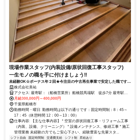
現場作業スタッフ(内装設備/原状回復工事スタッフ)
一生モノの職を手に付けましょう‼
未経験OK☆ボーナス年２回★今注目の中古再生事業で安定した職です♪
カッコいい職人に育てます！
株式会社美祐
アクセス: 最寄駅：（船橋営業所）船橋競馬場駅 徒歩7分 最寄駅：
（千葉営業所）実籾駅 徒歩13分 （バイク、自転車）通勤OK （車
月給300,000円～400,000円
千葉県船橋市
通勤）要相談 社用車貸与有り（自宅付近駐車場借上げ制度有）
勤務時間・曜日: 勤務時間は以下の通りです：固定時間制：8：45～
17：45（休憩時間 12：00～13：00）
仕事内容: 【主な仕事内容】 * 空室の原状回復工事・リフォーム工事
（内装、設備、クリーニング） * 設備メンテナンス、修繕工事 * 施工
管理業務 未経験の方でもご安心下さい、経験豊富な先輩スタ...
シフト自由
固定時間制
交通費支給
シフト制
昇給あり