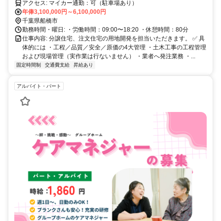
アクセス: マイカー通勤：可（駐車場あり）
年俸3,100,000円～6,100,000円
千葉県船橋市
勤務時間・曜日: ・労働時間：09:00〜18:20 ・休憩時間：80分
仕事内容: 分譲住宅、注文住宅の用地開発を担当いただきます。 ✅ 具
体的には ・工程／品質／安全／原価の4大管理 ・土木工事の工程管理
および現場管理（実作業は行ないません） ・業者へ発注業務 ・...
固定時間制
交通費支給
昇給あり
アルバイト・パート