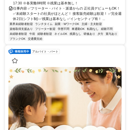
17:30 ※各実働8時間 ※残業は基本無し！
仕事内容 ✅フリーター・バイト・派遣からの 正社員デビューもOK！
✅未経験スタートの社員がほとんど！ 接客販売経験は歓迎！ ✅完全週
休2日(シフト制) ✅残業は基本なし ✅インセンティブ有！ ...
業界未経験者歓迎
ランチタイム
副業・WワークOK
主婦・主夫歓迎
資格取得支援あり
フリーター歓迎
学歴不問
車通勤OK
転勤なし
経験不問
未経験者歓迎
午前
経験者歓迎
ネイルOK
残業なし
研修あり
夕方
賞与あり
ブランクOK
交通費支給
アルバイト・パート