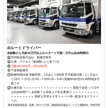
4tルートドライバー
未経験から月給30万円以上のスタート可能！日中は自由時間◎
芳和輸送株式会社 船橋営業所
交通・アクセス ｢船橋駅｣より車で7分
月給300,000円～450,000円
千葉県船橋市
勤務時間詳細 実働時間：1日あたり8時間 平均勤務日数：1ヶ月あた
り18日 〜 25日 22:00～7:00/0:00～9:00 (実働8h/休憩1h) 時間相談可
能です
仕事内容 ＝＝＝＝＝＝＝＝＝＝＝＝＝＝＝＝＝ 夜勤で頑張って日中
は自由時間(^^♪ 未経験でも高収入の安定業務◎ ＝＝＝＝＝＝＝＝＝
＝＝＝＝＝＝＝＝ 新鮮な野菜を大手スーパー等へ配送するドライバ
ーの...
業界未経験者歓迎
副業・WワークOK
資格取得支援あり
バイク通勤OK
学歴不問