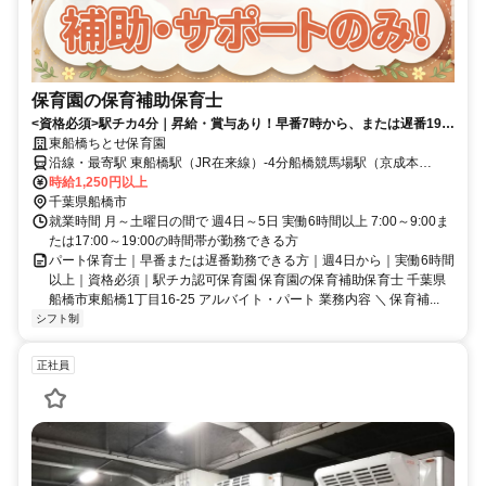
保育園の保育補助保育士
<資格必須>駅チカ4分｜昇給・賞与あり！早番7時から、または遅番19時
まで｜週4～5日、6時間以上
東船橋ちとせ保育園
沿線・最寄駅 東船橋駅（JR在来線）-4分船橋競馬場駅（京成本
線）-16分大神宮下駅（京成本線）-17分
時給1,250円以上
千葉県船橋市
就業時間 月～土曜日の間で 週4日～5日 実働6時間以上 7:00～9:00ま
たは17:00～19:00の時間帯が勤務できる方
パート保育士｜早番または遅番勤務できる方｜週4日から｜実働6時間
以上｜資格必須｜駅チカ認可保育園 保育園の保育補助保育士 千葉県
船橋市東船橋1丁目16-25 アルバイト・パート 業務内容 ＼ 保育補...
シフト制
正社員