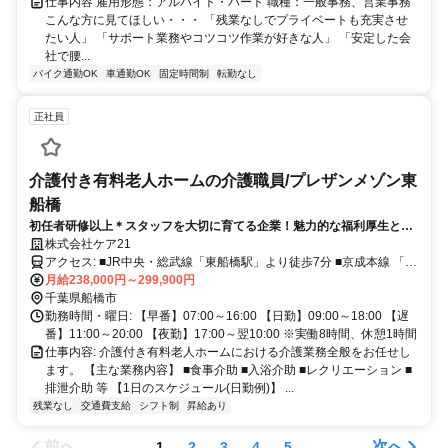
仕事内容 雇用形態：アルバイト・パート 職種：一般事務、営業事務
こんな方に見てほしい・・・ 「残業なしでプライベートも充実させ
たい人」 「サポート業務やコツコツ作業が好きな人」 「安定した会
社で腰...
バイク通勤OK
車通勤OK
固定時間制
転勤なし
正社員
介護付き有料老人ホームの介護職員/プレザンメゾン東
船橋
初任者研修以上＊スタッフを大切に育てる企業！魅力的な福利厚生と多
彩な優遇制度で仕事のモチベーションアップ♪
株式会社ケア21
アクセス: ■JR中央・総武線「東船橋駅」より徒歩7分 ■京成本線 「大
月給238,000円～299,900円
神宮下駅」より徒歩7分 ■京成本線 「京成船橋駅」より徒歩11分
千葉県船橋市
勤務時間・曜日: 【早番】07:00～16:00 【日勤】09:00～18:00 【遅
番】11:00～20:00 【夜勤】17:00～翌10:00 ※実働8時間、休憩1時間
仕事内容: 介護付き有料老人ホームにおける介護業務全般をお任せし
ます。 【主な業務内容】 ■食事介助 ■入浴介助 ■レクリエーション ■
排泄介助 等 【1日のスケジュール(日勤例)】 ...
残業なし
交通費支給
シフト制
昇給あり
前へ
次へ
1
2
3
4
5