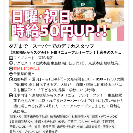
夕方まで スーパーでのデリカスタッフ
【東船橋駅からスグ★4月下旬リニューアルオープン！】家事のスキマ
時間も有効活用！週3日～＆夕方まで！従業員割引あり
ワイズマート 東船橋店
アクセス ＪＲ総武本線 東船橋南口徒歩約1分、京成本線 船橋競馬場
北口徒歩約19分、京成本線 大神宮下徒歩約20分 総武線「東船橋駅」
時給1,140円以上
スグ！
千葉県船橋市
勤務時間 ＜週3日～＆1日4時間～の短時間もOK!!＞ 8:00～17:00 の間
で応相談 ※土日祝できる方、大歓迎！ 時間・曜日は応相談＆上記以
外も相談OK！ 「子どもが幼稚園・学校にいる時間に...
仕事内容 ＼東船橋駅からスグ★リニューアルオープン！／ 東船橋駅
前で地元の方々に愛されてきたスーパー♪ 今まで以上にお買い物を快
適に楽しめるお店へ 4月にリニューアルオープンしました！ 店舗を一
緒に盛...
制服あり
業界未経験者歓迎
扶養内勤務OK
社員登用あり
副業・WワークOK
1日4時間以内OK
主婦・主夫歓迎
60代も応募可
フリーター歓迎
学歴不問
平日のみOK
学生歓迎
経験不問
未経験者歓迎
午前
経験者歓迎
研修あり
賞与あり
ブランクOK
交通費支給