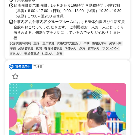
千葉県船橋市
勤務時間 総労働時間：1ヶ月あたり166時間 ▼勤務時間：4交代制
（早番）8:00～17:00 （日勤）9:00～18:00 （遅番）10:30～19:30
（夜勤）17:00～翌9:30 ※休憩...
仕事内容 お仕事内容 グループホームにおける身体介護 及び生活支援
全般をおこなって いただきます。 ご利用者お一人お一人とじっくり
向き合える、個別ケアを大切に しているのでヤリガイあり！ また
福...
変形労働時間制
主婦・主夫歓迎
資格取得支援あり
早朝
職場見学可
経験不問
午前
経験者歓迎
夜間
有資格者歓迎
研修あり
夕方
賞与あり
ブランクOK
育休あり
交通費支給
社割あり
深夜
正社員