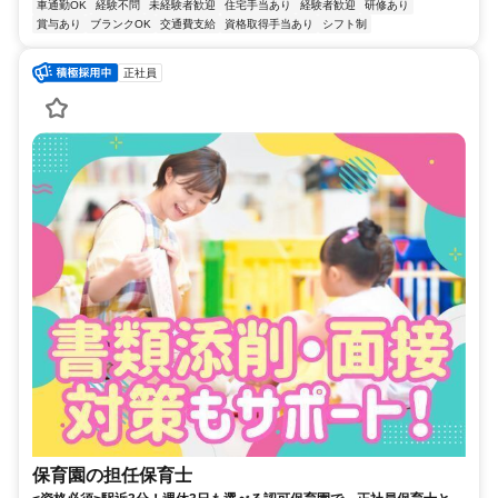
車通勤OK
経験不問
未経験者歓迎
住宅手当あり
経験者歓迎
研修あり
賞与あり
ブランクOK
交通費支給
資格取得手当あり
シフト制
正社員
保育園の担任保育士