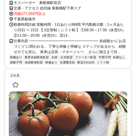
モスバーガー 東船橋駅前店
交通・アクセス 総武線 東船橋駅下車スグ
月給277,000円以上
千葉県船橋市
勤務時間詳細 実働時間：1日あたり8時間 平均勤務日数：1ヶ月あた
り20日 〜 22日 【 3交替制｜シフト制 】 ①08:30～17:30（休憩1h）
②11:00～20:00（休憩1h） ③14...
仕事内容 ━━━━━━━━━━━━━━━━━━━ 未経験から“お店
づくり”に関われる。 丁寧な研修と明確な ステップがあるから、経験
ゼロでも安心。 将来は店長・マネージャー、 さらに独立まで目...
制服あり
業界未経験者歓迎
主婦・主夫歓迎
フリーター歓迎
学歴不問
転勤なし
経験不問
未経験者歓迎
研修あり
交通費支給
駅近5分以内
シフト制
正社員