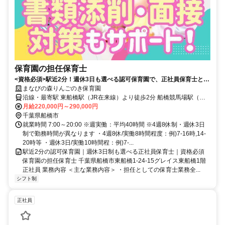
保育園の担任保育士
<資格必須>駅近2分！週休3日も選べる認可保育園で、正社員保育士とし
て活躍しませんか。
まなびの森りんごのき保育園
沿線・最寄駅 東船橋駅（JR在来線）より徒歩2分 船橋競馬場駅（京
成本線）より徒歩17分 大神宮下駅（京成本線）より徒歩19分
月給220,000円～290,000円
千葉県船橋市
就業時間 7:00～20:00 ※週実働：平均40時間 ※4週8休制・週休3日
制で勤務時間が異なります ・4週8休/実働8時間程度：例)7-16時,14-
20時等 ・週休3日/実働10時間程：例)7-...
駅近2分の認可保育園｜週休3日制も選べる正社員保育士｜資格必須
保育園の担任保育士 千葉県船橋市東船橋1-24-15グレイス東船橋1階
正社員 業務内容 ＜主な業務内容＞ ・担任としての保育士業務全...
シフト制
正社員