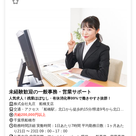
未経験歓迎の一般事務・営業サポート
人気求人！残業ほぼなし・有休消化率99%で働きやすさ抜群！
株式会社丸庄 船橋支店
交通・アクセス 「船橋駅」北口から徒歩約15分/県道9号から北口十
字路を入ってから車で2分。
月給200,000円以上
千葉県船橋市
勤務時間詳細 実働時間：1日あたり7時間 平均勤務日数：1ヶ月あた
り21日 〜 23日 09：00～17：00