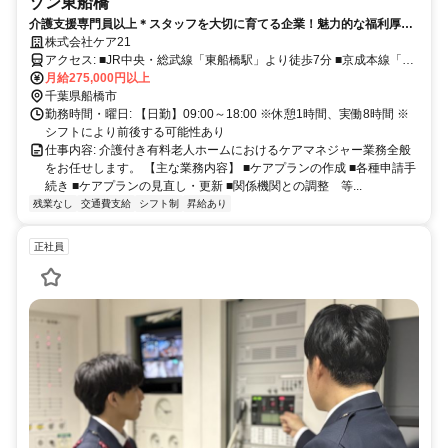
ゾン東船橋
介護支援専門員以上＊スタッフを大切に育てる企業！魅力的な福利厚生
と多彩な優遇制度で仕事のモチベーションアップ♪
株式会社ケア21
アクセス: ■JR中央・総武線「東船橋駅」より徒歩7分 ■京成本線「大
月給275,000円以上
神宮下駅」より徒歩10分 ■京成本線「京成船橋駅」より徒歩11分
千葉県船橋市
勤務時間・曜日: 【日勤】09:00～18:00 ※休憩1時間、実働8時間 ※
シフトにより前後する可能性あり
仕事内容: 介護付き有料老人ホームにおけるケアマネジャー業務全般
をお任せします。 【主な業務内容】 ■ケアプランの作成 ■各種申請手
続き ■ケアプランの見直し・更新 ■関係機関との調整 等...
残業なし
交通費支給
シフト制
昇給あり
正社員