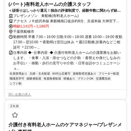
(パート)有料老人ホームの介護スタッフ
＜頑張りはしっかり還元！独自の評価制度で、経験年数に関わらず給与
UPが可能◎＞人に寄り添う仕事を、安定の介護業界で。和やかな雰囲気
プレザンメゾン 東船橋(有料老人ホーム)
の有料老人ホーム勤務。
アクセス ＪＲ総武本線 東船橋南口徒歩約8分、京成本線 大神宮下徒
歩約11分、京成本線 船橋競馬場北口徒歩約13分 JR総武線「東船橋」
時給1,141円～1,186円
駅から徒歩約8分
千葉県船橋市
勤務時間 早番 7:00～16:00 日勤 9:00～18:00 遅番 10:00～19:00 夜勤
17:00～翌10:00 ＊夜勤明け翌日は休み ＊週2日勤務,扶養内などご相
談可 ＊22:00～...
仕事内容 ◆- 仕事内容 -◆ 介護付有料老人ホームの介護業務をお願い
します。 ・食事・入浴・排せつなどの介助 ・着替えや身だしなみの
お手伝い ・移動・歩行の見守りや介助 ・日常会話やコミュニケーシ
ョ...
社員登用あり
主婦・主夫歓迎
60代も応募可
資格取得支援あり
フリーター歓迎
職場見学可
経験者歓迎
有資格者歓迎
研修あり
ブランクOK
交通費支給
シフト制
同じ企業の求人
正社員
介護付き有料老人ホームのケアマネジャー/プレザンメ