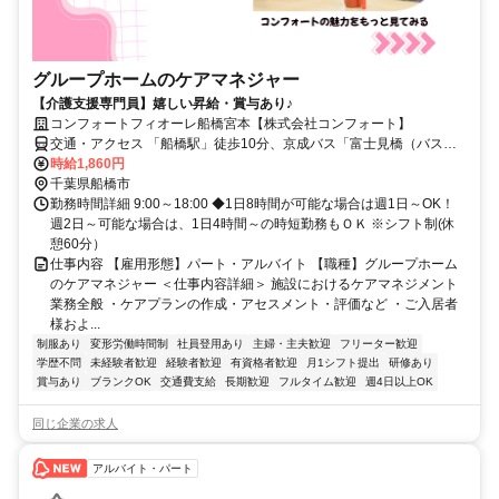
グループホームのケアマネジャー
【介護支援専門員】嬉しい昇給・賞与あり♪
コンフォートフィオーレ船橋宮本【株式会社コンフォート】
交通・アクセス 「船橋駅」徒歩10分、京成バス「富士見橋（バス
停）」徒歩11分
時給1,860円
千葉県船橋市
勤務時間詳細 9:00～18:00 ◆1日8時間が可能な場合は週1日～OK！
週2日～可能な場合は、1日4時間～の時短勤務もＯＫ ※シフト制(休
憩60分）
仕事内容 【雇用形態】パート・アルバイト 【職種】グループホーム
のケアマネジャー ＜仕事内容詳細＞ 施設におけるケアマネジメント
業務全般 ・ケアプランの作成・アセスメント・評価など ・ご入居者
様およ...
制服あり
変形労働時間制
社員登用あり
主婦・主夫歓迎
フリーター歓迎
学歴不問
未経験者歓迎
経験者歓迎
有資格者歓迎
月1シフト提出
研修あり
賞与あり
ブランクOK
交通費支給
長期歓迎
フルタイム歓迎
週4日以上OK
同じ企業の求人
アルバイト・パート