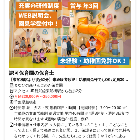
認可保育園の保育士
【東船橋駅より徒歩2分】未経験者歓迎！幼稚園免許でもOK♪定員30名
の認可保育園です。
まなびの森りんごのき保育園
アクセス JR総武線東船橋駅から徒歩2分
月給220,000円～250,000円
千葉県船橋市
時間帯 昼、夕方・夜 勤務曜日・時間 【開園時間】 7:00〜20:00 ※1
年単位の変形労働制 ※週実働 平均40時間 ※4週8休制・週休3日制で
時間が異なります 4週8休/実働8h程度、例)7-...
仕事情報 ● 仕事内容 ＜大切にしている３つのこと＞１、こどもにと
って楽しく通えて発達にも良い園。２、保護者にとって便利で気持ち
をわかってくれる園。３、先生たちにとっては働くやりがいにあふ