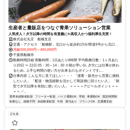
生産者と量販店をつなぐ青果ソリューション営業
人気求人！夕方以降の時間を有意義に✨高収入かつ福利厚生充実！
株式会社丸庄 船橋支店
交通・アクセス 「船橋駅」北口から徒歩約15分/県道9号から北口十
字路を入ってから車で2分。
月給300,000円～400,000円
千葉県船橋市
勤務時間詳細 実働時間：1日あたり8時間 平均勤務日数：1ヶ月あた
り20日 〜 22日 05：30～14：30 ※朝が早い分､夕方には仕事が終わ
るため､ 上手な時間の使い方が出来るのもポイントです｡...
仕事内容 こんな方に見てほしい・・・ 「接客・販売から営業に挑戦
したい人」 「配送・物流経験を活かして商談側に回りたい人」 「朝
型で夕方以降を有効に使いたい人」 ＝＝＝＝アピールポイント＝＝
＝＝ ✅...
業界未経験者歓迎
フリーター歓迎
バイク通勤OK
早朝
車通勤OK
固定時間制
転勤なし
経験不問
未経験者歓迎
午前
賞与あり
ブランクOK
交通費支給
正社員