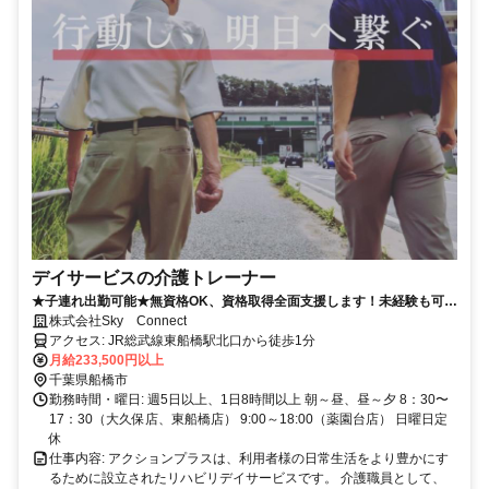
デイサービスの介護トレーナー
★子連れ出勤可能★無資格OK、資格取得全面支援します！未経験も可★
他業種からの転職大歓迎★マシン誘導、入浴介助、散歩・買い物同行を
株式会社Sky Connect
お願いします◎
アクセス: JR総武線東船橋駅北口から徒歩1分
月給233,500円以上
千葉県船橋市
勤務時間・曜日: 週5日以上、1日8時間以上 朝～昼、昼～夕 8：30〜
17：30（大久保店、東船橋店） 9:00～18:00（薬園台店） 日曜日定
休
仕事内容: アクションプラスは、利用者様の日常生活をより豊かにす
るために設立されたリハビリデイサービスです。 介護職員として、