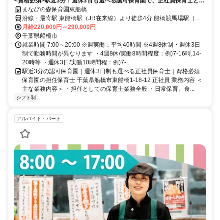
<資格必須>駅近3分！週休3日も選べる認可保育園で、正社員保育士とし
て活躍しませんか。
まなびの森保育園東船橋
沿線・最寄駅 東船橋駅（JR在来線）より徒歩4分 船橋競馬場駅（京
成本線）より徒歩16分 大神宮下駅（京成本線）より徒歩17分
月給220,000円～290,000円
千葉県船橋市
就業時間 7:00～20:00 ※週実働：平均40時間 ※4週8休制・週休3日
制で勤務時間が異なります ・4週8休/実働8時間程度：例)7-16時,14-
20時等 ・週休3日/実働10時間程：例)7-...
駅近3分の認可保育園｜週休3日制も選べる正社員保育士｜資格必須
保育園の担任保育士 千葉県船橋市東船橋1-18-12 正社員 業務内容 ＜
主な業務内容＞ ・担任としての保育士業務全般 ・日常保育、食...
シフト制
アルバイト・パート