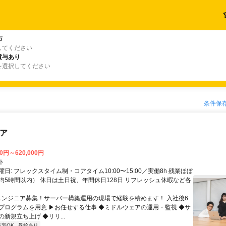
市
してください
賞与あり
を選択してください
条件保
ニア
00円～620,000円
ト
日: フレックスタイム制・コアタイム10:00〜15:00／実働8h 残業ほぼ
均5時間以内） 休日は土日祝、年間休日128日 リフレッシュ休暇など各
 エンジニア募集！サーバー構築運用の現場で経験を積めます！ 入社後6
プログラムを用意 ▶お任せする仕事 ◆ミドルウェアの運用・監視 ◆サ
新規立ち上げ ◆リリ...
在宅OK
昇給あり