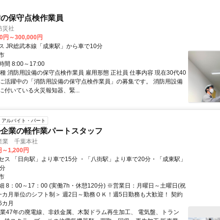
備の保守点検作業員
防災社
00円～300,000円
ス JR総武本線「成東駅」から車で10分
市
 8:00～17:00
種 消防用設備の保守点検作業員 雇用形態 正社員 仕事内容 現在30代40
に活躍中の「消防用設備の保守点検作業員」の募集です。 消防用設備
に付いている火災報知器、緊...
アルバイト・パート
ル企業の軽作業パートスタッフ
産業 千葉本社
円～1,200円
セス 「日向駅」より車で15分 ・「八街駅」より車で20分・「成東駅」
0分
市
 8：00～17：00 (実働7h・休憩120分) ※営業日：月曜日～土曜日(祝
＜一カ月単位のシフト制＞ 週2日～勤務ＯＫ！週5日勤務も大歓迎！ 契約
6カ月
創業47年の廃電線、非鉄金属、木製ドラム再生加工、 電気盤、トラン