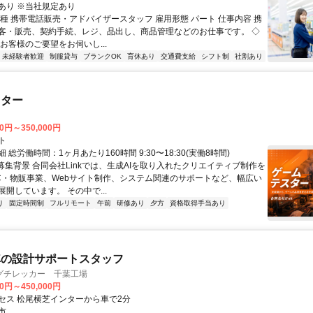
あり ※当社規定あり
職種 携帯電話販売・アドバイザースタッフ 雇用形態 パート 仕事内容 携
客・販売、契約手続、レジ、品出し、商品管理などのお仕事です。 ◇
お客様のご要望をお伺いし...
未経験者歓迎
制服貸与
ブランクOK
育休あり
交通費支給
シフト制
社割あり
スター
00円～350,000円
ト
 総労働時間：1ヶ月あたり160時間 9:30〜18:30(実働8時間)
●募集背景 合同会社Linkでは、生成AIを取り入れたクリエイティブ制作を
C・物販事業、Webサイト制作、システム関連のサポートなど、幅広い
開しています。 その中で...
り
固定時間制
フルリモート
午前
研修あり
夕方
資格取得手当あり
車の設計サポートスタッフ
グチレッカー 千葉工場
00円～450,000円
セス 松尾横芝インターから車で2分
市