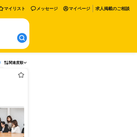
マイリスト
メッセージ
マイページ
求人掲載のご相談
存
関連度順