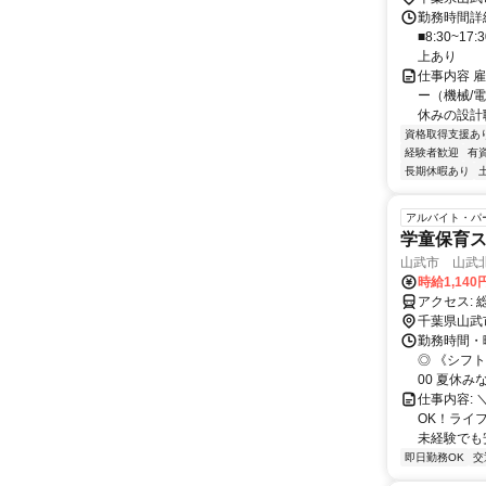
勤務時間詳細
■8:30~
上あり
仕事内容 
ー（機械/
休みの設計職
資格取得支援あ
経験者歓迎
有
長期休暇あり
アルバイト・パ
学童保育ス
山武市 山武
時給1,140
ア
千葉県山武
勤務時間・曜
◎ 《シフト
00 夏休みな.
仕事内容:
OK！ライフ
未経験でも安
即日勤務OK
交