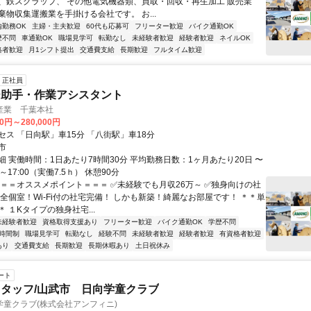
、鉄スクラップ、 その他電気機器類、買取・回収・再生加工 販売業
棄物収集運搬業を手掛ける会社です。 お...
内勤務OK
主婦・主夫歓迎
60代も応募可
フリーター歓迎
バイク通勤OK
歴不問
車通勤OK
職場見学可
転勤なし
未経験者歓迎
経験者歓迎
ネイルOK
格者歓迎
月1シフト提出
交通費支給
長期歓迎
フルタイム歓迎
正社員
ー助手・作業アシスタント
産業 千葉本社
00円～280,000円
セス 「日向駅」車15分 「八街駅」車18分
市
細 実働時間：1日あたり7時間30分 平均勤務日数：1ヶ月あたり20日 〜
0～17:00（実働7.5ｈ） 休憩90分
＝＝＝オススメポイント＝＝＝ ✅未経験でも月収26万～ ✅独身向けの社
完全個室！Wi-Fi付の社宅完備！ しかも新築！綺麗なお部屋です！ ＊＊単
 １Kタイプの独身社宅...
未経験者歓迎
資格取得支援あり
フリーター歓迎
バイク通勤OK
学歴不問
時間制
職場見学可
転勤なし
経験不問
未経験者歓迎
経験者歓迎
有資格者歓迎
あり
交通費支給
長期歓迎
長期休暇あり
土日祝休み
ート
タッフ/山武市 日向学童クラブ
童クラブ(株式会社アンフィニ)