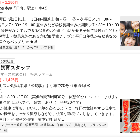
円～1,180円
クセス: 総務本線「日向」駅より車4分
市
日: 週2日以上 、 1日4時間以上 朝～昼 、 昼～夕 平日／14：00〜
土曜日／7：30〜19：00 夏休みなど学校長期休みの期間／7：30〜19：00
 ＼経験がなくてもできる保育のお仕事／ □活かせる子育て経験 □こどもが
□保育士・教員免許のある方歓迎 学童クラブは 平日は午後から勤務なの
立もバッチリ☆ ◆具...
通費支給
週2・3日からOK
シフト制
契約社員
の飼育スタッフ
ーマーズ株式会社 松尾ファーム
円～1,425円
セス JR総武本線「松尾駅」より車で20分 ※車通勤OK
市
 ・8:00～17:00（実働時間7時間30分、休憩90分） シフトによります
る時間は上記です。 残業：あり（月平均20時間）
鶏が健康に育ち、おいしい卵を産めるように、毎日の世話をする仕事で
ちの様子をしっかり観察しながら、快適な環境づくりをしていきます。
容＞ ✅ 鶏舎の清掃・環境管理 鶏が...
フリーター歓迎
学歴不問
車通勤OK
午前
夕方
賞与あり
ブランクOK
フト制