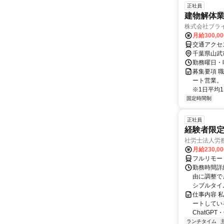
正社員
建物解体
株式会社ブラ
月給300,0
交通アクセ
千葉県山武
勤務曜日・時
募集要項 
ート営業。
※1日平均1
固定時間制
正社員
経験者限定
社労士法人労
月給230,0
フルリモー
勤務時間詳細
由に調整で
シブルタイムも
仕事内容 
ートしている
ChatGPT・G
ランチタイム