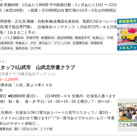
 実働時間：1日あたり8時間 平均勤務日数：1ヶ月あたり19日 〜 22日
17:30（休憩1時間） ＜残業＞月20時間以内 繁忙期の10月～3月は45時間以
雇用形態：正社員 職種：自動車/輸送機器生産技術、製図/CADオペレータ
電気/電子製品専門職）、設備保全/メンテナンス ＼月給35万円～＆土日祝
／ 1台まるごと手が...
り
バイク通勤OK
学歴不問
車通勤OK
固定時間制
職場見学可
転勤なし
午前
資格者歓迎
研修あり
夕方
賞与あり
ブランクOK
交通費支給
長期歓迎
土日祝休み
服装自由
ひげOK
ート
タッフ/山武市 山武北学童クラブ
北学童クラブ(株式会社アンフィニ)
円～1,200円
クセス: 総務本線「八街」駅より車１４分
市
日: ■勤務時間 週3日～ 、 1日4時間～ＯＫ 扶養内・社保加入選べます
例》 朝～昼 、 昼～夕 平日／14：00〜19：00 土曜日／7：30〜19：
..
 ＼扶養内・社保加入OK◎賞与ありパートの見守りスタッフ／ 週3日～
スタイルに合わせて働けます(^▽^)/ ✅賞与ありでやりがいも◎ ✅学童
心のサポート体制◎ ...
通費支給
週2・3日からOK
シフト制