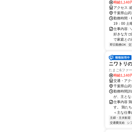
時給1,140
ア
千葉県山武
勤務時間・曜
19：00 
仕事内容:
好きな方 
で家庭との両
即日勤務OK
交
ニワトリ
たまご&ファ
時給1,140
交通・アク
千葉県山武
勤務時間詳細
が、主とな
仕事内容 
す。 鶏た
＜主な仕事内
主婦・主夫歓迎
交通費支給
シ