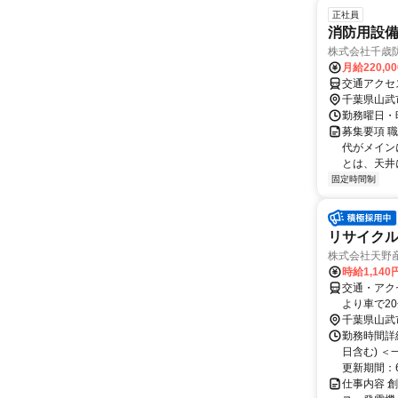
正社員
消防用設
株式会社千歳
月給220,0
交通アクセ
千葉県山武
勤務曜日・時間
募集要項 職
代がメイン
とは、天井
固定時間制
リサイク
株式会社天野
時給1,140
交通・アク
より車で2
千葉県山武
勤務時間詳細
日含む) 
更新期間：
仕事内容 