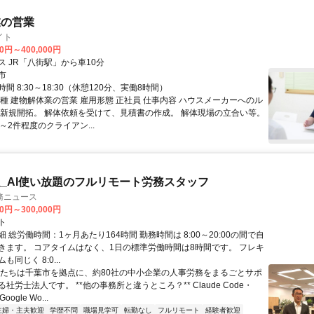
業の営業
イト
00円～400,000円
ス JR「八街駅」から車10分
市
間 8:30～18:30（休憩120分、実働8時間）
職種 建物解体業の営業 雇用形態 正社員 仕事内容 ハウスメーカーへのル
 新規開拓。 解体依頼を受けて、見積書の作成。 解体現場の立合い等。
～2件程度のクライアン...
_AI使い放題のフルリモート労務スタッフ
務ニュース
00円～300,000円
ト
 総労働時間：1ヶ月あたり164時間 勤務時間は 8:00～20:00の間で自
きます。 コアタイムはなく、1日の標準労働時間は8時間です。 フレキ
同じく 8:0...
私たちは千葉市を拠点に、約80社の中小企業の人事労務をまるごとサポ
社労士法人です。 **他の事務所と違うところ？** Claude Code・
oogle Wo...
主婦・主夫歓迎
学歴不問
職場見学可
転勤なし
フルリモート
経験者歓迎