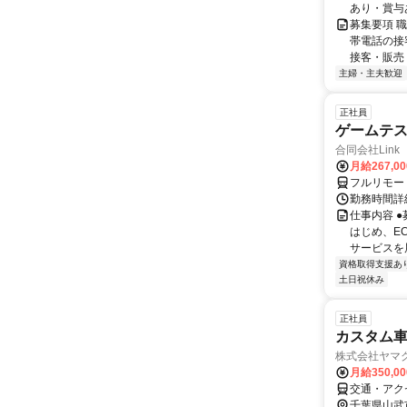
あり・賞与
募集要項 
帯電話の接
接客・販売 
主婦・主夫歓迎
正社員
ゲームテ
合同会社Link
月給267,0
フルリモー
勤務時間詳細
仕事内容 
はじめ、E
サービスを展
資格取得支援あ
土日祝休み
正社員
カスタム
株式会社ヤマ
月給350,0
交通・アク
千葉県山武