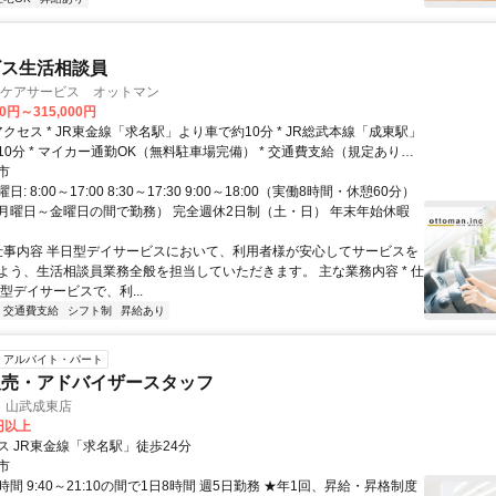
ビス生活相談員
an/ ケアサービス オットマン
00円～315,000円
0分 * マイカー通勤OK（無料駐車場完備） * 交通費支給（規定あり）
金市・九十九里町・横芝光町・大網白里市など近隣エリアからも通勤し
市
、車通勤が中心の方も安心。毎
: 8:00～17:00 8:30～17:30 9:00～18:00（実働8時間・休憩60分）
トレスが少なく、仕事に集中できる環境です。
月曜日～金曜日の間で勤務） 完全週休2日制（土・日） 年末年始休暇
 仕事内容 半日型デイサービスにおいて、利用者様が安心してサービスを
よう、生活相談員業務全般を担当していただきます。 主な業務内容 * 仕
型デイサービスで、利...
交通費支給
シフト制
昇給あり
アルバイト・パート
販売・アドバイザースタッフ
 山武成東店
0円以上
ス JR東金線「求名駅」徒歩24分
市
間 9:40～21:10の間で1日8時間 週5日勤務 ★年1回、昇給・昇格制度