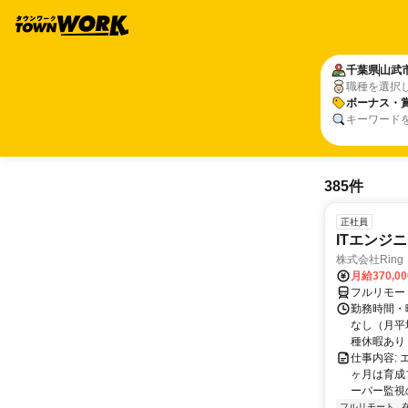
千葉県
山武
職種を選択
ボーナス・
キーワード
385件
正社員
ITエンジ
株式会社Ring
月給370,0
フルリモー
勤務時間・曜
なし（月平
種休暇あり
仕事内容:
ヶ月は育成
ーバー監視の
フルリモート