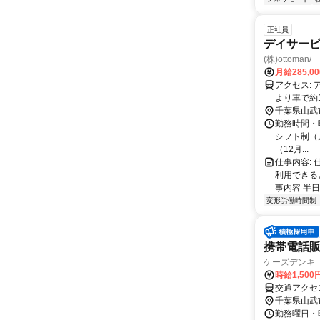
正社員
デイサー
(株)ottom
月給285,0
アクセス: アクセス * JR東金線「求名駅」より車で約10分 * JR総武本線「成東駅」
より車で約1
山武市・東
千葉県山武
やすい立地です。 無料駐車場を完備しているため
勤務時間・曜日
日の通勤ス
シフト制（
（12月...
仕事内容:
利用できる
事内容 半日
変形労働時間制
携帯電話
ケーズデンキ
時給1,50
交通アクセ
千葉県山武
勤務曜日・時