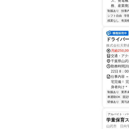
ス、発電機
務、産業廃
制服あり
扶養
シフト自由
学
残業なし
有資
ドライバ
株式会社天野
月給250,0
交通・アク
千葉県山武
勤務時間詳
22日 8：0
仕事内容 
宅完備！ 
身者向け＊＊
制服あり
業界
車通勤OK
固定
研修あり
賞与
アルバイト・パ
学童保育ス
山武市 日向学