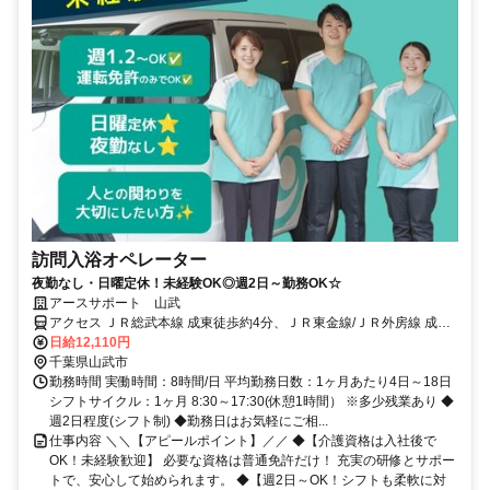
訪問入浴オペレーター
夜勤なし・日曜定休！未経験OK◎週2日～勤務OK☆
アースサポート 山武
アクセス ＪＲ総武本線 成東徒歩約4分、ＪＲ東金線/ＪＲ外房線 成東
徒歩約4分、ＪＲ東金線/ＪＲ外房線 求名出入口2徒歩約48分
日給12,110円
千葉県山武市
勤務時間 実働時間：8時間/日 平均勤務日数：1ヶ月あたり4日～18日
シフトサイクル：1ヶ月 8:30～17:30(休憩1時間） ※多少残業あり ◆
週2日程度(シフト制) ◆勤務日はお気軽にご相...
仕事内容 ＼＼【アピールポイント】／／ ◆【介護資格は入社後で
OK！未経験歓迎】 必要な資格は普通免許だけ！ 充実の研修とサポー
トで、安心して始められます。 ◆【週2日～OK！シフトも柔軟に対