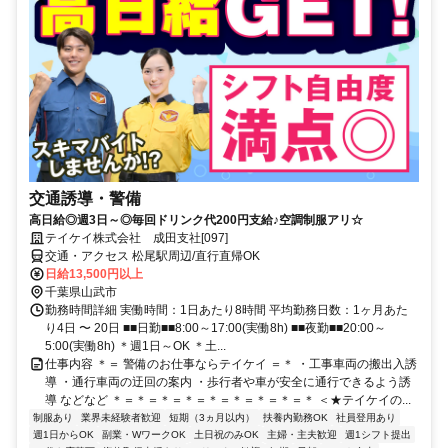
交通誘導・警備
高日給◎週3日～◎毎回ドリンク代200円支給♪空調制服アリ☆
テイケイ株式会社 成田支社[097]
交通・アクセス 松尾駅周辺/直行直帰OK
日給13,500円以上
千葉県山武市
勤務時間詳細 実働時間：1日あたり8時間 平均勤務日数：1ヶ月あた
り4日 〜 20日 ■■日勤■■8:00～17:00(実働8h) ■■夜勤■■20:00～
5:00(実働8h) ＊週1日～OK ＊土...
仕事内容 ＊＝ 警備のお仕事ならテイケイ ＝＊ ・工事車両の搬出入誘
導 ・通行車両の迂回の案内 ・歩行者や車が安全に通行できるよう誘
導 などなど ＊＝＊＝＊＝＊＝＊＝＊＝＊＝＊＝＊ ＜★テイケイの...
制服あり
業界未経験者歓迎
短期（3ヵ月以内）
扶養内勤務OK
社員登用あり
週1日からOK
副業・WワークOK
土日祝のみOK
主婦・主夫歓迎
週1シフト提出