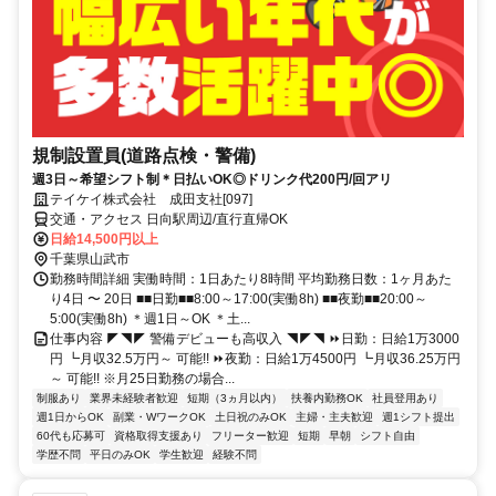
規制設置員(道路点検・警備)
週3日～希望シフト制＊日払いOK◎ドリンク代200円/回アリ
テイケイ株式会社 成田支社[097]
交通・アクセス 日向駅周辺/直行直帰OK
日給14,500円以上
千葉県山武市
勤務時間詳細 実働時間：1日あたり8時間 平均勤務日数：1ヶ月あた
り4日 〜 20日 ■■日勤■■8:00～17:00(実働8h) ■■夜勤■■20:00～
5:00(実働8h) ＊週1日～OK ＊土...
仕事内容 ◤◥◤ 警備デビューも高収入 ◥◤◥ ⏩日勤：日給1万3000
円 ┗月収32.5万円～ 可能!! ⏩夜勤：日給1万4500円 ┗月収36.25万円
～ 可能!! ※月25日勤務の場合...
制服あり
業界未経験者歓迎
短期（3ヵ月以内）
扶養内勤務OK
社員登用あり
週1日からOK
副業・WワークOK
土日祝のみOK
主婦・主夫歓迎
週1シフト提出
60代も応募可
資格取得支援あり
フリーター歓迎
短期
早朝
シフト自由
学歴不問
平日のみOK
学生歓迎
経験不問