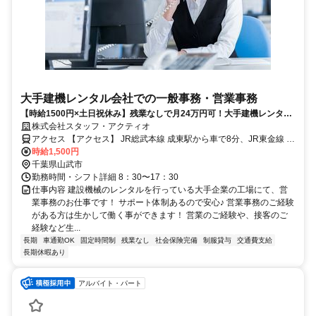
大手建機レンタル会社での一般事務・営業事務
【時給1500円×土日祝休み】残業なしで月24万円可！大手建機レンタル
会社での営業事務＊未経験OK＊車通勤OK/Jak1ﾛﾄ0-TY
株式会社スタッフ・アクティオ
アクセス 【アクセス】 JR総武本線 成東駅から車で8分、JR東金線 求
名駅から車で11分
時給1,500円
千葉県山武市
勤務時間・シフト詳細 8：30〜17：30
仕事内容 建設機械のレンタルを行っている大手企業の工場にて、営
業事務のお仕事です！ サポート体制あるので安心♪ 営業事務のご経験
がある方は生かして働く事ができます！ 営業のご経験や、接客のご
経験など生...
長期
車通勤OK
固定時間制
残業なし
社会保険完備
制服貸与
交通費支給
長期休暇あり
アルバイト・パート