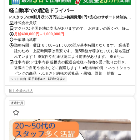
軽自動車での配送ドライバー
✅スタッフの8割月収55万円以上⭐️初期費用0円⭐️安心のサポート体制あり
（車両レンタル/事故対応等）履歴書不要！
株式会社貴順
アクセス: 全国各地に支店がありますので、 お住まいの近くや、好き
な場所で働くことが可能です。 ※自宅から車で通える範囲 ・転勤は
月給400,000円～1,000,000円
ありません。 ・マイカーかレンタル車両での直行直帰 ・車通勤可
千葉県山武市
勤務時間・曜日: 8：00～21：00の間が基本時間となります。 業務委
託のため、上記時間帯は目安です。 週5勤務が稼ぎたい方に最も選ば
れています！ ※案件や配達状況により前後があります。 ※直行...
仕事内容: ✅️仕事内容 提携先の配送会社様へ荷物を受け取りに行き、
近隣のご自宅や会社などに配送します！ ■配送物の例 ・ネットショッ
ピングの商品 ・ふるさと納税の返礼品 ・果物、野菜 ・雑貨 ...
シフト自由
即日勤務OK
駅近5分以内
同じ企業の求人
派遣社員