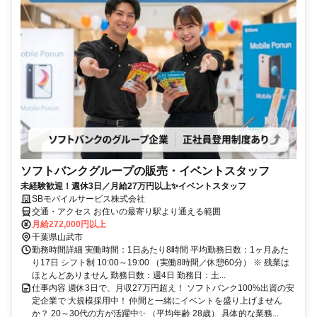
ソフトバンクグループの販売・イベントスタッフ
未経験歓迎！週休3日／月給27万円以上✨イベントスタッフ
SBモバイルサービス株式会社
交通・アクセス お住いの最寄り駅より通える範囲
月給272,000円以上
千葉県山武市
勤務時間詳細 実働時間：1日あたり8時間 平均勤務日数：1ヶ月あた
り17日 シフト制 10:00～19:00 （実働8時間／休憩60分） ※ 残業は
ほとんどありません 勤務日数：週4日 勤務日：土...
仕事内容 週休3日で、月収27万円超え！ ソフトバンク100%出資の安
定企業で 大規模採用中！ 仲間と一緒にイベントを盛り上げません
か？ 20～30代の方が活躍中✨ （平均年齢 28歳） 具体的な業務...