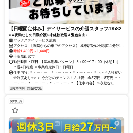
【日曜固定休み】デイサービスの介護スタッフ/Db82
⭐＝夜勤なしの日勤介護✨未経験歓迎＆髪色自由♪
ヤックスデイサービス成東
アクセス: 【近隣からの車でのアクセス】 成東駅3分/松尾駅11分/求名
駅10分 ※車通勤可
時給1,400円～1,440円
千葉県山武市
勤務時間・曜日: 【基本勤務パターン】 8：00〜17：00（休憩1h）
＊週4日程度 ※事業所定休日：日曜日
仕事内容: ＊・ー・ー・＊・ー・ー・＊・ー・ー・＊ ＜＜⭐️入社祝い
金制度あり⭐️＞＞ 今だけのチャンス！入社祝い金3万円～8万円 ＊・
ー・ー・＊・ー・ー・＊・ー・ー・＊ 【仕事内容】 ✨夜勤なし...
固定時間制
交通費支給
契約社員