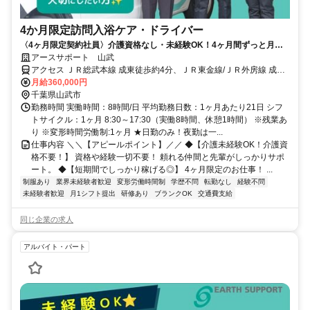
4か月限定訪問入浴ケア・ドライバー
〈4ヶ月限定契約社員〉介護資格なし・未経験OK！4ヶ月間ずっと月給
36万円！運転免許を活かして次の仕事までのつなぎに訪問入浴のお仕事
アースサポート 山武
を挑戦してみませんか？
アクセス ＪＲ総武本線 成東徒歩約4分、ＪＲ東金線/ＪＲ外房線 成東
徒歩約4分、ＪＲ東金線/ＪＲ外房線 求名出入口2徒歩約48分
月給360,000円
千葉県山武市
勤務時間 実働時間：8時間/日 平均勤務日数：1ヶ月あたり21日 シフ
トサイクル：1ヶ月 8:30～17:30（実働8時間、休憩1時間） ※残業あ
り ※変形時間労働制:1ヶ月 ★日勤のみ！夜勤は一...
仕事内容 ＼＼【アピールポイント】／／ ◆【介護未経験OK！介護資
格不要！】 資格や経験一切不要！ 頼れる仲間と先輩がしっかりサポ
ート。 ◆【短期間でしっかり稼げる◎】 4ヶ月限定のお仕事！ ...
制服あり
業界未経験者歓迎
変形労働時間制
学歴不問
転勤なし
経験不問
未経験者歓迎
月1シフト提出
研修あり
ブランクOK
交通費支給
同じ企業の求人
アルバイト・パート