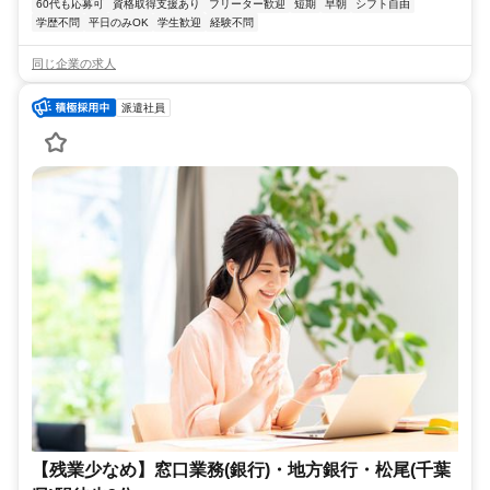
60代も応募可
資格取得支援あり
フリーター歓迎
短期
早朝
シフト自由
学歴不問
平日のみOK
学生歓迎
経験不問
同じ企業の求人
派遣社員
【残業少なめ】窓口業務(銀行)・地方銀行・松尾(千葉