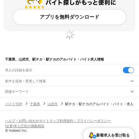
アプリを無料ダウンロード
千葉県、山武市、駅チカ・駅ナカのアルバイト・バイト求人情報
求人の詳細を表示
条件を追加・変更して検索
市区町村を追加・変更
関連キーワード
千葉県 駅チカ・駅ナカ なべや
千葉県 浦安市 駅チカ・駅ナカ 土間
千葉県
駅を追加・変更
バイトTOP
千葉県
山武市
駅チカ・駅ナカのアルバイト・バイト・求人
千葉県 千葉市 駅チカ・駅ナカ カラオケ
千葉県 駅チカ・駅ナカ スナック
千葉県
すべて
千葉県 千葉市 駅チカ・駅ナカ 100均
千葉市
すべて
職種を追加・変更
JR武蔵野線
中央区
花見川区
稲毛区
若葉区
緑区
美浜区
南流山駅
新松戸駅
新八柱駅
東松戸駅
市川大野駅
船橋法典駅
西船橋駅
飲食・フードサービス
ヘルプ・お問い合わせ
サイトマップ
利用規約・プライバシーポリシー
銚子市
市川市
船橋市
館山市
木更津市
松戸市
野田市
茂原市
成田市
佐倉市
東金市
特徴を追加・変更
飲食・フードサービス
すべて
[企業]求人広告の掲載相談
JR中央・総武線
旭市
習志野市
柏市
勝浦市
市原市
流山市
八千代市
我孫子市
鴨川市
鎌ケ谷市
ホールスタッフ
キッチンスタッフ
皿洗い・洗い場
精肉・鮮魚加工
給食調理
人気
市川駅
本八幡駅
下総中山駅
西船橋駅
船橋駅
東船橋駅
津田沼駅
幕張本郷駅
幕張駅
君津市
富津市
浦安市
四街道市
袖ケ浦市
八街市
印西市
白井市
富里市
南房総市
雇用形態を追加・変更
新着求人を受け取る
パン屋（ベーカリー）
フードカウンター販売員
バー（BAR）・バーテンダー
日払いOK
高校生歓迎
学生歓迎
深夜の仕事
髪型・髪色自由
ひげOK
ネイルOK
新検見川駅
稲毛駅
西千葉駅
千葉駅
匝瑳市
香取市
山武市
いすみ市
大網白里市
印旛郡
香取郡
山武郡
長生郡
夷隅郡