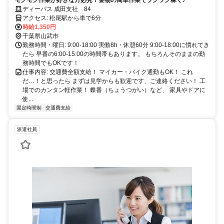
モクモク作業が好きな方必見！金物の簡単作業でラクラク稼ぐ♪
ディーパス 成田支社 84
アクセス: 松尾駅から車で6分
時給1,350円
千葉県山武市
勤務時間・曜日: 9:00‐18:00 実働8h・休憩60分 9:00‐18:00に慣れてき
たら 早番の6:00‐15:00の時間帯もあります。 もちろんそのままの勤
務時間でもOKです！
仕事内容: 交通費全額支給！ マイカー・バイク通勤もOK！ これ
だ…！と思ったら まずは見学からも歓迎です、ご連絡ください！ 工
場でのカンタン軽作業！ 蝶番（ちょうつがい）など、 家具やドアに
使...
固定時間制
交通費支給
派遣社員