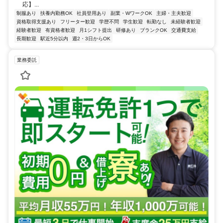
応】...
制服あり
扶養内勤務OK
社員登用あり
副業・WワークOK
主婦・主夫歓迎
資格取得支援あり
フリーター歓迎
学歴不問
学生歓迎
転勤なし
未経験者歓迎
経験者歓迎
有資格者歓迎
月1シフト提出
研修あり
ブランクOK
交通費支給
長期歓迎
駅近5分以内
週2・3日からOK
業務委託