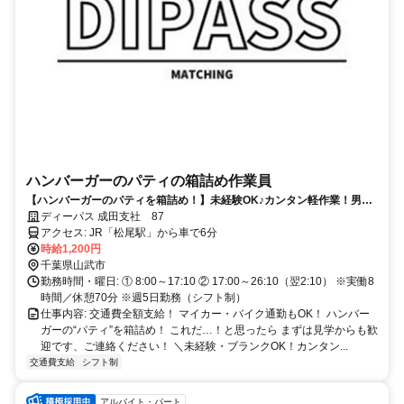
ハンバーガーのパティの箱詰め作業員
【ハンバーガーのパティを箱詰め！】未経験OK♪カンタン軽作業！男女
活躍中！
ディーパス 成田支社 87
アクセス: JR「松尾駅」から車で6分
時給1,200円
千葉県山武市
勤務時間・曜日: ① 8:00～17:10 ② 17:00～26:10（翌2:10） ※実働8
時間／休憩70分 ※週5日勤務（シフト制）
仕事内容: 交通費全額支給！ マイカー・バイク通勤もOK！ ハンバー
ガーの“パティ”を箱詰め！ これだ…！と思ったら まずは見学からも歓
迎です、ご連絡ください！ ＼未経験・ブランクOK！カンタン...
交通費支給
シフト制
アルバイト・パート