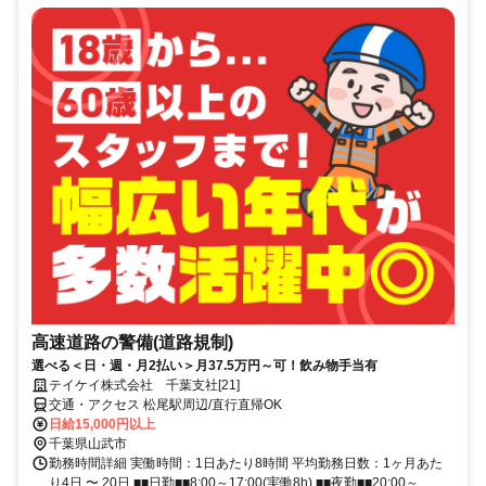
高速道路の警備(道路規制)
選べる＜日・週・月2払い＞月37.5万円～可！飲み物手当有
テイケイ株式会社 千葉支社[21]
交通・アクセス 松尾駅周辺/直行直帰OK
日給15,000円以上
千葉県山武市
勤務時間詳細 実働時間：1日あたり8時間 平均勤務日数：1ヶ月あた
り4日 〜 20日 ■■日勤■■8:00～17:00(実働8h) ■■夜勤■■20:00～