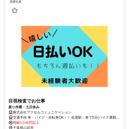
派遣社員
目視検査でお仕事
座り作業・土日休み
株式会社アクセルコミュニケーション
交通手段 車・バイク・自転車OK！！ 松尾駅：車で5分(バイク通勤
可） 交通費全額支給制度あり（社内規定あり） ※車での通勤をお勧
時給1,140円以上
めします♪ 【最寄り駅】 ・ＪＲ総武本線「松尾(千葉)駅」
千葉県山武市