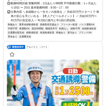
勤務時間詳細 実働時間：1日あたり8時間 平均勤務日数：1ヶ月あた
り18日 〜 20日 基本勤務時間：8:00～17：00
仕事内容 ＼未経験から一生モノの技術を ／ 月給30万円スタートで 将
来の安心を手にいれる - 【求人アピールポイント】 ✅ 月給30万円〜
45万円の安定収入 ✅ 年2回の賞与と年1回の昇給制...
制服あり
業界未経験者歓迎
資格取得支援あり
フリーター歓迎
バイク通勤OK
学歴不問
車通勤OK
固定時間制
職場見学可
転勤なし
経験不問
未経験者歓迎
交通費全額支給
経験者歓迎
有資格者歓迎
研修あり
賞与あり
ブランクOK
育休あり
交通費支給
アルバイト・パート