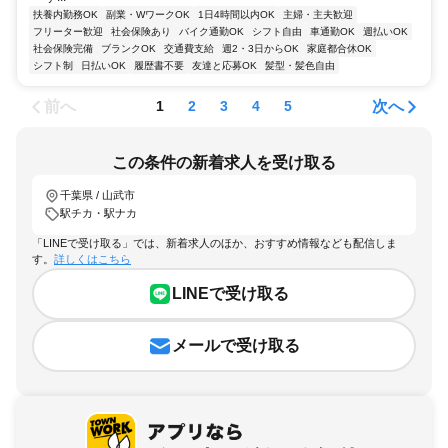
扶養内勤務OK
副業・WワークOK
1日4時間以内OK
主婦・主夫歓迎
フリーター歓迎
社会保険あり
バイク通勤OK
シフト自由
車通勤OK
週払いOK
社会保険完備
ブランクOK
交通費支給
週2・3日からOK
家庭都合休OK
シフト制
日払いOK
履歴書不要
友達と応募OK
髪型・髪色自由
前へ
次へ
1
2
3
4
5
この条件の新着求人を受け取る
千葉県 / 山武市
駅チカ・駅ナカ
「LINEで受け取る」では、新着求人のほか、おすすめ情報なども配信しま
す。
詳しくはこちら
LINEで受け取る
メールで受け取る