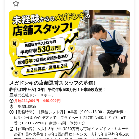
メガドンキの店舗運営スタッフの募集!
若手活躍中✨入社3年目平均年収530万円！✨未経験応援！
株式会社ドン・キホーテ
月給281,000円～440,000円
千葉県山武市
【勤務時間】 【勤務シフト例】 ■早番（9:00～18:00） 実働8時間・
休憩60分 朝から夕方まで、プライベートの時間も確保しやすい ■中
番（13:00～22:00） 実働8時間・休憩60分 ...
【仕事内容】 ＼入社3年で年収530万円も可能／ メガドン・キホーテ
の正社員を大募集！ ✅年2回の昇給チャンス！入社3年目平均年収530