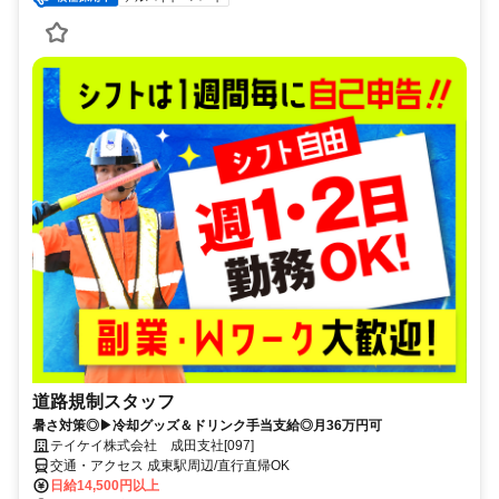
道路規制スタッフ
暑さ対策◎▶冷却グッズ＆ドリンク手当支給◎月36万円可
テイケイ株式会社 成田支社[097]
交通・アクセス 成東駅周辺/直行直帰OK
日給14,500円以上