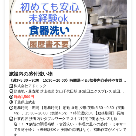
施設内の盛付洗い物
《週3×5:30～9:30｜15:30～20:00》時間選べる♪扶養内◎盛付や食器洗
い(調理無し)
株式会社アドミック
勤務地・最寄駅 芝山鉄道 芝山千代田駅 JR成田エクスプレス 成田駅
JR成田エクスプレス 佐倉駅 バイク、車通勤OK/無料駐車場完備
時給1,500円
千葉県山武市
勤務時間・期間 【勤務時間】 朝勤 昼勤 夕勤 夜勤 5:30～9:30（実働
4h）、15:30～20:00（実働4.5h）＊時間選択OK 【勤務期間】 長期
仕事内容 扶養内やダブルワークで スキマ時間で働きたい方も歓
迎！！ ▼病院の調理補助 ・食器洗い ・料理の皿への盛付 ・ミキサー
で食材を砕く ＜未経験OK＞ 実際の調理はなく、補助作業がメインで
す...