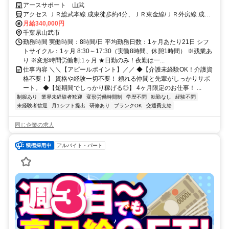
円！次の仕事までのつなぎに訪問入浴のお仕事を挑戦してみませんか？
アースサポート 山武
アクセス ＪＲ総武本線 成東徒歩約4分、ＪＲ東金線/ＪＲ外房線 成東
徒歩約4分、ＪＲ東金線/ＪＲ外房線 求名出入口2徒歩約48分
月給340,000円
千葉県山武市
勤務時間 実働時間：8時間/日 平均勤務日数：1ヶ月あたり21日 シフ
トサイクル：1ヶ月 8:30～17:30（実働8時間、休憩1時間） ※残業あ
り ※変形時間労働制:1ヶ月 ★日勤のみ！夜勤は一...
仕事内容 ＼＼【アピールポイント】／／ ◆【介護未経験OK！介護資
格不要！】 資格や経験一切不要！ 頼れる仲間と先輩がしっかりサポ
ート。 ◆【短期間でしっかり稼げる◎】 4ヶ月限定のお仕事！ ...
制服あり
業界未経験者歓迎
変形労働時間制
学歴不問
転勤なし
経験不問
未経験者歓迎
月1シフト提出
研修あり
ブランクOK
交通費支給
同じ企業の求人
アルバイト・パート