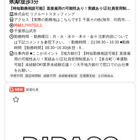
県)駅徒歩3分
【時短勤務相談可能】直接雇用の可能性あり！実績あり/正社員登用制度
あり！【多古町◇車通勤可能】未経験OK!業界未経験応援！◇大手地方
株式会社 リクルートスタッフィング
銀行で窓口でのお仕事をお願いします◇研修充実/しっかり教えてもらえ
アクセス 【実際の勤務地はこちらです】千葉その他(旭市、印西市､市
る環境
原市など)千葉県松尾(千葉県)駅徒歩3分バス45分芝山千代田駅徒歩3
時給1,700円以上
分バス20分
千葉県山武市
勤務時間 ・勤務曜日：月・火・水※・木※・金※ 注釈内容について
は下記コメントを参照下さい。 ・勤務時間： [1] 08:30～16:30 ■勤務
時間 【勤務時間】08:30~16:30(休憩：6...
仕事内容 ■ここがポイント 【地方銀行】【時短勤務相談可能】直接雇
用の可能性あり！実績あり/正社員登用制度あり！【多古町◇車通勤
可能】未経験OK!業界未経験応援！◇大手地方銀行で窓口でのお仕事
をお願い...
学歴不問
固定時間制
経験不問
未経験者歓迎
交通費支給
土日祝休み
派遣社員