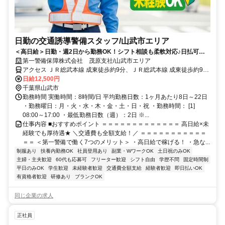
日勤の交通誘導警備スタッフ/山武市エリア
＜高日給＞日勤・週2日から勤務OK！シフト相談も柔軟対応♪日払可◎
未経験歓迎★
第一警備保障株式会社 茂原支社/山武市エリア
アクセス ＪＲ総武本線 成東徒歩約9分、ＪＲ総武本線 成東徒歩約9
分、ＪＲ東金線/ＪＲ外房線 求名出入口2徒歩約42分 直行直帰OK＊交
日給12,500円
通費全額支給＊
千葉県山武市
勤務時間 実働時間：8時間/日 平均勤務日数：1ヶ月あたり8日～22日
・勤務曜日：月・火・水・木・金・土・日・祝 ・勤務時間： [1]
08:00～17:00 ・最低勤務日数（週）：2日 ※...
仕事内容 ■おすすめポイント ＝＝＝＝＝＝＝＝＝＝＝＝＝ 高日給×未
経験でも厚待遇★ ＼交通費も全額支給！／ ＝＝＝＝＝＝＝＝＝＝＝
＝＝ ＜第一警備で働く7つのメリット＞ ・高日給で稼げる！ ・急な...
制服あり
扶養内勤務OK
社員登用あり
副業・WワークOK
土日祝のみOK
主婦・主夫歓迎
60代も応募可
フリーター歓迎
シフト自由
学歴不問
固定時間制
平日のみOK
学生歓迎
未経験者歓迎
交通費全額支給
経験者歓迎
即日払いOK
有資格者歓迎
研修あり
ブランクOK
同じ企業の求人
正社員