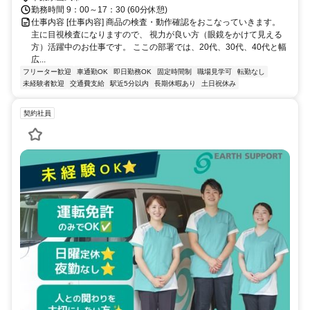
勤務時間 9：00～17：30 (60分休憩)
仕事内容 [仕事内容] 商品の検査・動作確認をおこなっていきます。
主に目視検査になりますので、 視力が良い方（眼鏡をかけて見える
方）活躍中のお仕事です。 ここの部署では、20代、30代、40代と幅
広...
フリーター歓迎
車通勤OK
即日勤務OK
固定時間制
職場見学可
転勤なし
未経験者歓迎
交通費支給
駅近5分以内
長期休暇あり
土日祝休み
契約社員