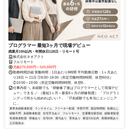
プログラマー 最短3ヶ月で現場デビュー
残業月10h以内・年間休日128日・リモート可
株式会社ネオアクト
フルリモート
月給270,000円～520,000円
勤務時間詳細 実働時間：1日あたり8時間 平均勤務日数：1ヶ月あた
り18日 〜 21日 ①9:00~18:00（所定労働時間8時間、休憩60分）
②10:00～19:00（所定労働時間8時間、休憩6...
仕事内容 ＼ 未経験でも「研修修了後はプログラマーとして現場デビ
ュー」できる ／ （最短1ヶ月～最長6ヶ月の研修制度） 「プログラミ
ングって何から始めればいい？」 「IT未経験でも本当にエンジニア
に...
業界未経験者歓迎
ランチタイム
フリーター歓迎
学歴不問
固定時間制
転勤なし
経験不問
未経験者歓迎
住宅手当あり
フルリモート
交通費全額支給
経験者歓迎
有資格者歓迎
研修あり
在宅OK
賞与あり
育休あり
駅近5分以内
長期休暇あり
土日祝休み