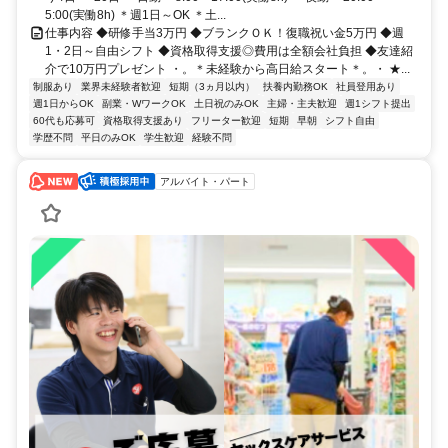
5:00(実働8h) ＊週1日～OK ＊土...
仕事内容 ◆研修手当3万円 ◆ブランクＯＫ！復職祝い金5万円 ◆週
1・2日～自由シフト ◆資格取得支援◎費用は全額会社負担 ◆友達紹
介で10万円プレゼント ・。＊未経験から高日給スタート＊。・ ★...
制服あり
業界未経験者歓迎
短期（3ヵ月以内）
扶養内勤務OK
社員登用あり
週1日からOK
副業・WワークOK
土日祝のみOK
主婦・主夫歓迎
週1シフト提出
60代も応募可
資格取得支援あり
フリーター歓迎
短期
早朝
シフト自由
学歴不問
平日のみOK
学生歓迎
経験不問
アルバイト・パート