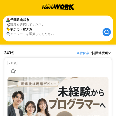
千葉県
山武市
職種を選択してください
駅チカ・駅ナカ
キーワードを選択してください
243件
条件保存
関連度順
正社員