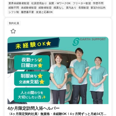
業界未経験者歓迎
社員登用あり
副業・WワークOK
フリーター歓迎
学歴不問
経験不問
未経験者歓迎
経験者歓迎
残業なし
賞与あり
長期歓迎
駅近5分以内
シフト制
履歴書不要
友達と応募OK
契約社員
4か月限定訪問入浴ヘルパー
〈4ヶ月限定契約社員〉無資格・未経験OK！4ヶ月間ずっと月給34万