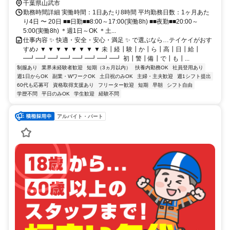
千葉県山武市
勤務時間詳細 実働時間：1日あたり8時間 平均勤務日数：1ヶ月あた
り4日 〜 20日 ■■日勤■■8:00～17:00(実働8h) ■■夜勤■■20:00～
5:00(実働8h) ＊週1日～OK ＊土...
仕事内容 ✨ 快適・安全・安心・満足 ✨ で選ぶなら…テイケイがおす
すめ♪ ▼ ▼ ▼ ▼ ▼ ▼ ▼ ▼ 未┃経┃験┃か┃ら┃高┃日┃給┃
━┛━┛━┛━┛━┛━┛━┛━┛ 初┃警┃備┃で┃も┃...
制服あり
業界未経験者歓迎
短期（3ヵ月以内）
扶養内勤務OK
社員登用あり
週1日からOK
副業・WワークOK
土日祝のみOK
主婦・主夫歓迎
週1シフト提出
60代も応募可
資格取得支援あり
フリーター歓迎
短期
早朝
シフト自由
学歴不問
平日のみOK
学生歓迎
経験不問
アルバイト・パート