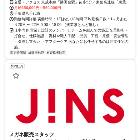
交通・アクセス 京成本線「勝田台駅」徒歩5分／東葉高速線「東葉勝
田台駅」徒歩2分
月給350,000円～550,000円
千葉県八千代市
勤務時間詳細 実働時間：1日あたり8時間 平均勤務日数：1ヶ月あた
り20日 〜 22日 9:00～18:00 （残業ほとんど無し）
仕事内容 営業と設計のメンバーとチームを組んでの施工管理業務 ・
打合せ、仕様確認 ・資材や職人手配 ・品質・工程・原価・安全管理
・引渡し立会い ・アフターケア あなたにお任せするのは注文住宅の
施...
固定時間制
経験者歓迎
有資格者歓迎
契約社員
メガネ販売スタッフ