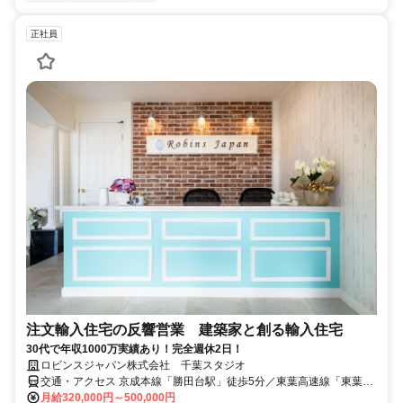
正社員
注文輸入住宅の反響営業 建築家と創る輸入住宅
30代で年収1000万実績あり！完全週休2日！
ロビンスジャパン株式会社 千葉スタジオ
交通・アクセス 京成本線「勝田台駅」徒歩5分／東葉高速線「東葉勝
田台駅」徒歩2分
月給320,000円～500,000円