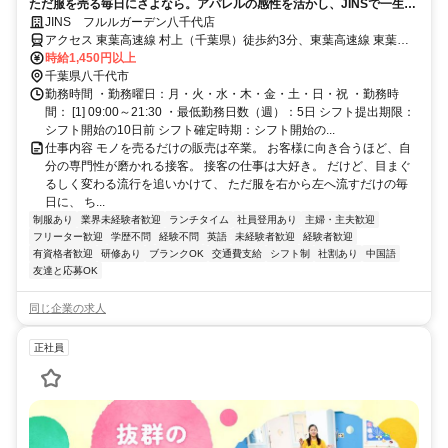
ただ服を売る毎日にさよなら。アパレルの感性を活かし、JINSで一生モ
ノの「専門技術職」へ。
JINS フルルガーデン八千代店
アクセス 東葉高速線 村上（千葉県）徒歩約3分、東葉高速線 東葉勝
田台栄町駐輪場口徒歩約15分、京成本線 勝田台T1口徒歩約16分 東葉
時給1,450円以上
高速鉄道村上駅 徒歩1分、 東葉高速線東葉勝田台駅 徒歩15分 、京成
千葉県八千代市
本線勝田台駅 徒歩16分
勤務時間 ・勤務曜日：月・火・水・木・金・土・日・祝 ・勤務時
間： [1] 09:00～21:30 ・最低勤務日数（週）：5日 シフト提出期限：
シフト開始の10日前 シフト確定時期：シフト開始の...
仕事内容 モノを売るだけの販売は卒業。 お客様に向き合うほど、自
分の専門性が磨かれる接客。 接客の仕事は大好き。 だけど、目まぐ
るしく変わる流行を追いかけて、 ただ服を右から左へ流すだけの毎
日に、 ち...
制服あり
業界未経験者歓迎
ランチタイム
社員登用あり
主婦・主夫歓迎
フリーター歓迎
学歴不問
経験不問
英語
未経験者歓迎
経験者歓迎
有資格者歓迎
研修あり
ブランクOK
交通費支給
シフト制
社割あり
中国語
友達と応募OK
同じ企業の求人
正社員