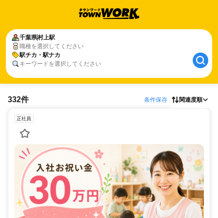
千葉県
村上駅
職種を選択してください
駅チカ・駅ナカ
キーワードを選択してください
332件
条件保存
関連度順
正社員