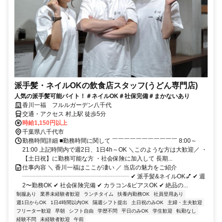
派手髪・ネイルOKの飲食店スタッフ(うどん専門店)
人気の派手髪可能バイト！＃ネイルOK＃社保完備＃まかないあり
香川一福 フルルガーデン八千代
交通・アクセス 村上駅 徒歩5分
時給1,150円以上
千葉県八千代市
勤務時間詳細 ■勤務時間に関して ￣￣￣￣￣￣￣￣￣￣￣ 8:00～
21:00 上記時間内で週2日、1日4h～OK ＼このような方は大歓迎／ ・
【土日祝】に勤務可能な方 ・社会保険に加入して 長期...
仕事内容 ＼ 香川一福はここが凄い ／ 当店の魅力をご紹介
┈┈┈┈┈┈┈┈┈┈┈┈┈┈┈┈┈┈ ✔ 派手髪&ネイルOK💅 ✔ 週
2〜勤務OK ✔ 社会保険完備 ✔ カラコン&ピアスOK ✔ 絶品の...
制服あり
業界未経験者歓迎
ランチタイム
扶養内勤務OK
社員登用あり
週1日からOK
1日4時間以内OK
隔週シフト提出
土日祝のみOK
主婦・主夫歓迎
フリーター歓迎
早朝
シフト自由
学歴不問
平日のみOK
学生歓迎
転勤なし
経験不問
未経験者歓迎
午前