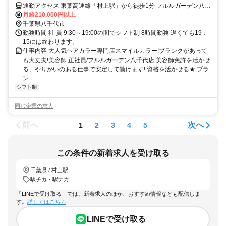
通勤アクセス 東葉高速線「村上駅」から徒歩1分 フルルガーデン八千
代専門店館3階
月給210,000円以上
千葉県八千代市
勤務時間 社 員 9:30～19:00の間でシフト制 8時間勤務 遅くても19：
15には終わります。
仕事内容 大人気ヘアカラー専門店スマイルカラー!ブランクがあって
も大丈夫!美容師 正社員/フルルガーデン八千代店 美容師免許を活かせ
る、やりがいのある仕事で安定して働けます! 資格を活かせる★ ブラ
ン...
シフト制
同じ企業の求人
前へ
次へ
1
2
3
4
5
この条件の新着求人を受け取る
千葉県 / 村上駅
駅チカ・駅ナカ
「LINEで受け取る」では、新着求人のほか、おすすめ情報なども配信しま
す。
詳しくはこちら
LINEで受け取る