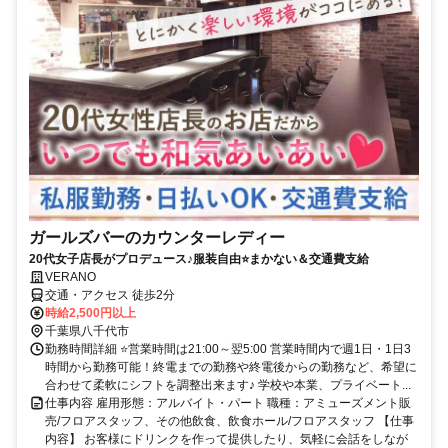
ガールズバーのカウンターレディー
20代女子店長がプロデュース♪服装自由⭐まかない＆交通費支給
VERANO
交通・アクセス 徒歩2分
時給2,500円以上
千葉県八千代市
勤務時間詳細 ⭐営業時間は21:00～翌5:00 営業時間内で週1日・1日3
時間から勤務可能！終電までの勤務や終電後からの勤務など、希望に
合わせて柔軟にシフトを調整出来ます♪ 学校や本業、プライベート...
仕事内容 雇用形態：アルバイト・パート 職種：アミューズメント販
売/フロアスタッフ、その他飲食、飲食ホール/フロアスタッフ 【仕事
内容】 お客様にドリンクを作って提供したり、気軽に会話をしなが