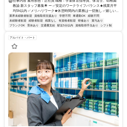
仕事内容 雇用形態：正社員 職種：学童保育指導員、保育士、幼稚園
教諭 新スタッフ募集🌟 ー ✅安定のワークライフバランス★残業月平
均5h以内 ✅メリハリワーク★休憩時間内の業務は一切無し ✅嬉しい...
業界未経験者歓迎
資格取得支援あり
学歴不問
車通勤OK
経験不問
未経験者歓迎
経験者歓迎
残業なし
有資格者歓迎
研修あり
賞与あり
ブランクOK
育休あり
交通費支給
駅近5分以内
資格取得手当あり
シフト制
アルバイト・パート