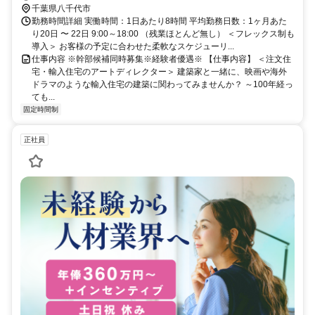
千葉県八千代市
勤務時間詳細 実働時間：1日あたり8時間 平均勤務日数：1ヶ月あた
り20日 〜 22日 9:00～18:00 （残業ほとんど無し） ＜フレックス制も
導入＞ お客様の予定に合わせた柔軟なスケジューリ...
仕事内容 ※幹部候補同時募集※経験者優遇※ 【仕事内容】 ＜注文住
宅・輸入住宅のアートディレクター＞ 建築家と一緒に、映画や海外
ドラマのような輸入住宅の建築に関わってみませんか？ ～100年経っ
ても...
固定時間制
正社員