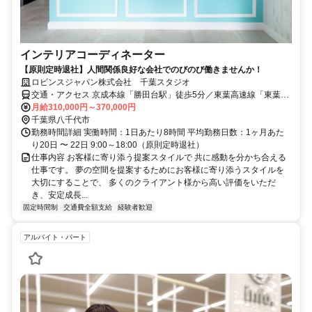
インテリアコーディネーター
【原則定時退社】人間関係良好な会社でのびのび働きませんか！
ロビンスジャパン株式会社 千葉スタジオ
交通・アクセス 京成本線「勝田台駅」徒歩5分／東葉高速線「東葉勝
田台駅」徒歩2分
月給310,000円～370,000円
千葉県八千代市
勤務時間詳細 実働時間：1日あたり8時間 平均勤務日数：1ヶ月あた
り20日 〜 22日 9:00～18:00（原則定時退社）
仕事内容 お客様に寄り添う提案スタイルで 共に感動を分かち合える
仕事です。 夢の空間を提案するためにお客様に寄り添うスタイルを
大切にすることで、 多くのクライアント様から高い評価をいただ
き、安定成長...
固定時間制
交通費全額支給
経験者歓迎
アルバイト・パート