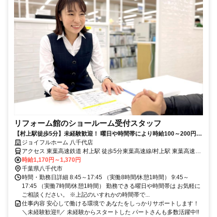
リフォーム館のショールーム受付スタッフ
【村上駅徒歩5分】未経験歓迎！ 曜日や時間帯により時給100～200円
ジョイフルホーム 八千代店
UP!! 知識が身に付く研修やサポート充実☆
アクセス 東葉高速鉄道 村上駅 徒歩5分東葉高速線/村上駅 東葉高速線/
八千代中央駅 京成本線/勝田台駅
時給1,170円～1,370円
千葉県八千代市
時間・勤務日詳細 8:45～17:45 （実働8時間/休憩1時間） 9:45～
17:45 （実働7時間/休憩1時間） 勤務できる曜日や時間帯は お気軽に
ご相談ください。 ※上記のいすれかの時間帯で...
仕事内容 安心して働ける環境で あなたをしっかりサポートします！
＼未経験歓迎!!／ 未経験からスタートした パートさんも多数活躍中!!