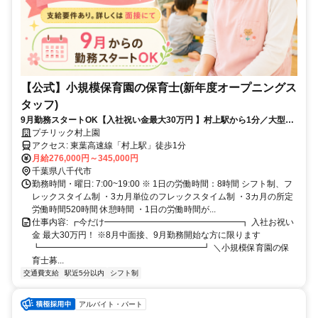
【公式】小規模保育園の保育士(新年度オープニングス
タッフ)
9月勤務スタートOK【入社祝い金最大30万円 】村上駅から1分／大型行
事なし・一人ひとりに向き合う保育／託児の利用相談OK
プチリック村上園
アクセス: 東葉高速線「村上駅」徒歩1分
月給276,000円～345,000円
千葉県八千代市
勤務時間・曜日: 7:00~19:00 ※ 1日の労働時間：8時間 シフト制、フ
レックスタイム制 ・3カ月単位のフレックスタイム制 ・3カ月の所定
労働時間520時間 休憩時間 ・1日の労働時間が...
仕事内容: ┏今だけ━━━━━━━━━━━━━━━━┓ 入社お祝い
金 最大30万円！ ※8月中面接、9月勤務開始な方に限ります
┗━━━━━━━━━━━━━━━━━━━┛ ＼小規模保育園の保
育士募...
交通費支給
駅近5分以内
シフト制
アルバイト・パート