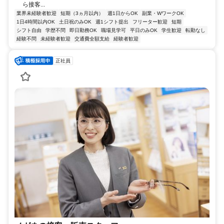
ら接客...
業界未経験者歓迎
短期（3ヵ月以内）
週1日からOK
副業・WワークOK
1日4時間以内OK
土日祝のみOK
週1シフト提出
フリーター歓迎
短期
シフト自由
学歴不問
即日勤務OK
職場見学可
平日のみOK
学生歓迎
転勤なし
経験不問
未経験者歓迎
交通費全額支給
経験者歓迎
正社員