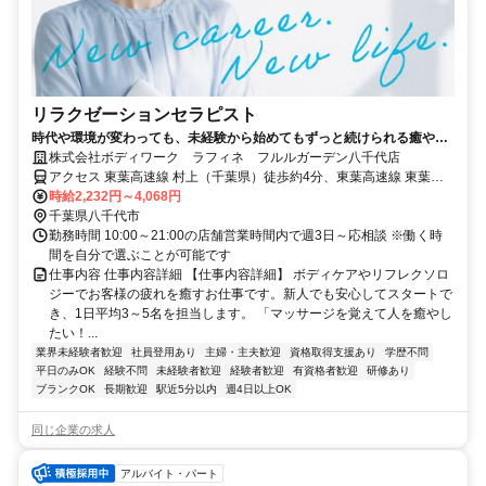
リラクゼーションセラピスト
時代や環境が変わっても、未経験から始めてもずっと続けられる癒やし
の仕事。手に職を身につけて、生き方を変えよう。
株式会社ボディワーク ラフィネ フルルガーデン八千代店
アクセス 東葉高速線 村上（千葉県）徒歩約4分、東葉高速線 東葉勝
田台栄町駐輪場口徒歩約16分、京成本線 勝田台T1口徒歩約17分 最寄
時給2,232円～4,068円
駅：村上駅
千葉県八千代市
勤務時間 10:00～21:00の店舗営業時間内で週3日～応相談 ※働く時
間を自分で選ぶことが可能です
仕事内容 仕事内容詳細 【仕事内容詳細】 ボディケアやリフレクソロ
ジーでお客様の疲れを癒すお仕事です。新人でも安心してスタートで
き、1日平均3～5名を担当します。 「マッサージを覚えて人を癒やし
たい！...
業界未経験者歓迎
社員登用あり
主婦・主夫歓迎
資格取得支援あり
学歴不問
平日のみOK
経験不問
未経験者歓迎
経験者歓迎
有資格者歓迎
研修あり
ブランクOK
長期歓迎
駅近5分以内
週4日以上OK
同じ企業の求人
アルバイト・パート