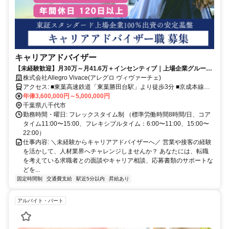
キャリアアドバイザー
【未経験歓迎】月30万～月41.6万＋インセンティブ｜上場企業グループ
の新会社でキャリアアドバイザー
株式会社Allegro Vivace(アレグロ ヴィヴァーチェ)
アクセス: ■東葉高速鉄道「東葉勝田台駅」より徒歩3分 ■京成本線
「京成勝田台駅」より徒歩4分 複数路線が利用できるため、通勤にも
年俸3,600,000円～5,000,000円
便利なオフィスです。
千葉県八千代市
勤務時間・曜日: フレックスタイム制 （標準労働時間8時間/日、コア
タイム11:00〜15:00、フレキシブルタイム：6:00〜11:00、15:00〜
22:00）
仕事内容: ＼未経験からキャリアアドバイザーへ／ 営業や接客の経験
を活かして、人材業界へチャレンジしませんか？ あなたには、転職
を考えている求職者との面談やキャリア相談、応募書類のサポートな
どを...
固定時間制
交通費支給
駅近5分以内
昇給あり
アルバイト・パート