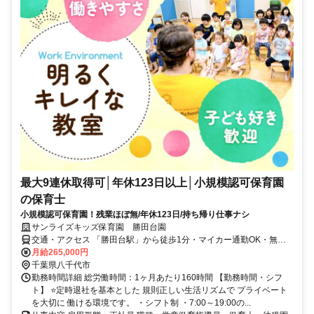
最大9連休取得可│年休123日以上│小規模認可保育園
の保育士
小規模認可保育園！残業ほぼ無/年休123日/持ち帰り仕事ナシ
サンライズキッズ保育園 勝田台園
交通・アクセス 「勝田台駅」から徒歩1分・マイカー通勤OK・無料
駐車場完備（一部対象外の園あり）
月給265,000円
千葉県八千代市
勤務時間詳細 総労働時間：1ヶ月あたり160時間 【勤務時間・シフ
ト】 ⭐定時退社を基本とした 規則正しい生活リズムで プライベート
を大切に 働ける環境です。 ・シフト制 ・7:00～19:00の...