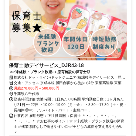
保育士|放デイサービス_DJR43-18
＜✅未経験・ブランク歓迎♪＞療育施設の保育士◎
株式会社ドットライン/ドットジュニア(放課後等デイサービス・児童
発達支援) 勝田台教室
交通・アクセス 京成本線 勝田台駅から徒歩で4分 東葉高速線 東葉勝
田台駅から徒歩で4分 東葉高速線 村上駅から徒歩で15分
月給270,000円～500,000円
千葉県八千代市
勤務時間詳細 実働時間：1日あたり8時間 平均勤務日数：1ヶ月あた
り21日 〜 22日 ・10:00～19:00（月～金） ・8:30～17:30（土・祝・
長期休暇中） アルバイト・パート（主婦パー...
仕事内容 雇用形態：正社員 職種：保育士 ＊・。・。＊・。・。
＊・。・。＊ ☆お仕事のポイント☆ ✅未経験・ブランク歓迎の保育
士 ✅残業ほぼなしで働きやすい◎ ✅子どもの成長を支えるやりがい
＜...