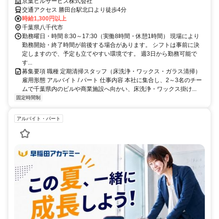
でも安心 入社祝い金5万円支給
京葉ビルサービス株式会社
交通アクセス 勝田台駅北口より徒歩4分
時給1,300円以上
千葉県八千代市
勤務曜日・時間 8:30～17:30（実働8時間・休憩1時間） 現場により
勤務開始・終了時間が前後する場合があります。 シフトは事前に決
定しますので、予定も立てやすい環境です。 週3日から勤務可能で
す...
募集要項 職種 定期清掃スタッフ（床洗浄・ワックス・ガラス清掃）
雇用形態 アルバイト / パート 仕事内容 本社に集合し、2～3名のチー
ムで千葉県内のビルや商業施設へ向かい、床洗浄・ワックス掛け...
固定時間制
アルバイト・パート