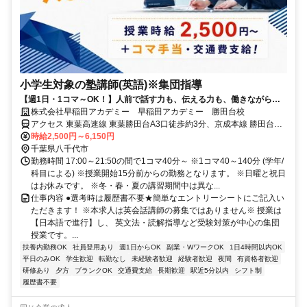
小学生対象の塾講師(英語)※集団指導
【週1日・1コマ～OK！】人前で話す力も、伝える力も、働きながら自
然と身につく仕事です
株式会社早稲田アカデミー 早稲田アカデミー 勝田台校
アクセス 東葉高速線 東葉勝田台A3口徒歩約3分、京成本線 勝田台A3
口徒歩約3分、東葉高速線 村上（千葉県）徒歩約16分
時給2,500円～6,150円
千葉県八千代市
勤務時間 17:00～21:50の間で1コマ40分～ ※1コマ40～140分 (学年/
科目による) ※授業開始15分前からの勤務となります。 ※日曜と祝日
はお休みです。 ※冬・春・夏の講習期間中は異な...
仕事内容 ●選考時は履歴書不要★簡単なエントリーシートにご記入い
ただきます！ ※本求人は英会話講師の募集ではありません※ 授業は
【日本語で進行】し、 英文法・読解指導など受験対策が中心の集団
授業です。...
扶養内勤務OK
社員登用あり
週1日からOK
副業・WワークOK
1日4時間以内OK
平日のみOK
学生歓迎
転勤なし
未経験者歓迎
経験者歓迎
夜間
有資格者歓迎
研修あり
夕方
ブランクOK
交通費支給
長期歓迎
駅近5分以内
シフト制
履歴書不要