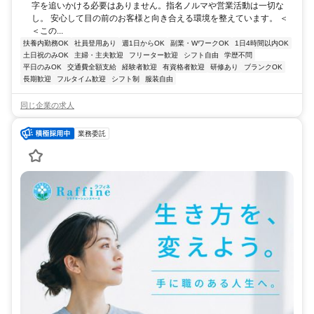
字を追いかける必要はありません。指名ノルマや営業活動は一切な
し。 安心して目の前のお客様と向き合える環境を整えています。 ＜
＜この...
扶養内勤務OK
社員登用あり
週1日からOK
副業・WワークOK
1日4時間以内OK
土日祝のみOK
主婦・主夫歓迎
フリーター歓迎
シフト自由
学歴不問
平日のみOK
交通費全額支給
経験者歓迎
有資格者歓迎
研修あり
ブランクOK
長期歓迎
フルタイム歓迎
シフト制
服装自由
同じ企業の求人
業務委託