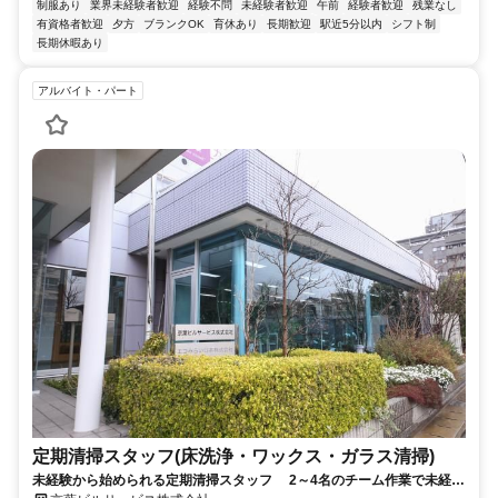
制服あり
業界未経験者歓迎
経験不問
未経験者歓迎
午前
経験者歓迎
残業なし
有資格者歓迎
夕方
ブランクOK
育休あり
長期歓迎
駅近5分以内
シフト制
長期休暇あり
アルバイト・パート
定期清掃スタッフ(床洗浄・ワックス・ガラス清掃)
未経験から始められる定期清掃スタッフ 2～4名のチーム作業で未経験