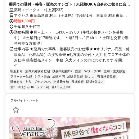
薬局での受付・接客・販売のオシゴト！未経験OK★自身のご都合に合わ
せた働き方が可能です！
薬局メディクス 村上店[232]
アクセス 東葉高速線 村上（千葉県）徒歩約1分、東葉高速線 東葉勝
田台栄町駐輪場口徒歩約15分、京成本線 勝田台T1口徒歩約16分
時給1,300円
千葉県八千代市
勤務時間 ◆月～土・・・14:00～19:00（午後の接客メインを募集
中） ※土曜日は17時迄です。 ＊週2日～､1日4h～ ＊土曜も交替で勤
務可能な方希望！
仕事内容 ★薬局での事務・接客販売のお仕事★ ■オリジナル商品（健
康食品・化粧品等）の接客販売 ■処方箋の受付・入力 他フロア全体の
お仕事 接客販売メイン、事務･入力メインの方にわかれます 今回、
午...
制服あり
業界未経験者歓迎
扶養内勤務OK
副業・WワークOK
主婦・主夫歓迎
フリーター歓迎
シフト自由
経験不問
経験者歓迎
駅ナカ
有資格者歓迎
研修あり
夕方
ブランクOK
交通費支給
長期歓迎
駅近5分以内
週2・3日からOK
シフト制
週4日以上OK
アルバイト・パート