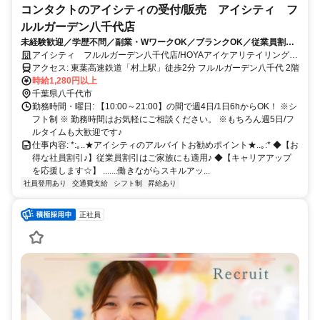
コンタクトのアイシティの受付/販売 アイシティ フ
ルルガーデン八千代店
未経験歓迎／学歴不問／副業・WワークOK／ブランクOK／従業員割引
／待遇充実／昇給あり（年2回）／交通費規定支給
アイシティ フルルガーデン八千代店/HOYAアイケアリテイリング合
同会社
アクセス: 東葉高速鉄道「村上駅」徒歩2分 フルルガーデン八千代 2階
時給1,280円以上
千葉県八千代市
勤務時間・曜日: 【10:00～21:00】の間で週4日/1日6hからOK！ ※シ
フト制 ※ 勤務時間はお気軽にご相談ください。 ※もちろん週5日/フ
ルタイムも大歓迎です♪
仕事内容: *:｡..★アイシティのアルバイトお勧めポイント★..｡:* ◆【お
得な社員割引♪】従業員割引はご家族にも適用♪ ◆【キャリアアップ
を応援します☆】 .......働きながらスキルアッ...
社員登用あり
交通費支給
シフト制
昇給あり
正社員