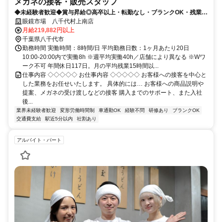
メガネの接客・販売スタッフ
◆未経験者歓迎◆賞与昇給◎高卒以上・転勤なし・ブランクOK・残業少
なめ・業界No1！
眼鏡市場 八千代村上南店
月給219,882円以上
千葉県八千代市
勤務時間 実働時間：8時間/日 平均勤務日数：1ヶ月あたり20日
10:00-20:00内で実働8h ※週平均実働40h／店舗により異なる ※Wワ
ーク不可 年間休日117日。月の平均残業15時間以...
仕事内容 ◇◇◇◇◇ お仕事内容 ◇◇◇◇◇ お客様への接客を中心と
した業務をお任せいたします。 具体的には… お客様への商品説明や
提案、メガネの受け渡しなどの接客 購入までのサポート、また入社
後...
業界未経験者歓迎
変形労働時間制
車通勤OK
経験不問
研修あり
ブランクOK
交通費支給
駅近5分以内
社割あり
アルバイト・パート