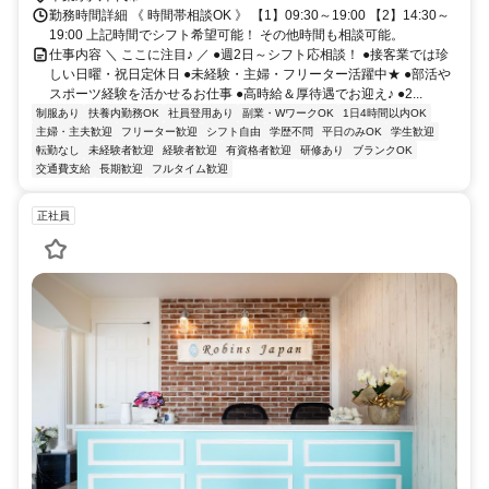
勤務時間詳細 《 時間帯相談OK 》 【1】09:30～19:00 【2】14:30～
19:00 上記時間でシフト希望可能！ その他時間も相談可能。
仕事内容 ＼ ここに注目♪ ／ ●週2日～シフト応相談！ ●接客業では珍
しい日曜・祝日定休日 ●未経験・主婦・フリーター活躍中★ ●部活や
スポーツ経験を活かせるお仕事 ●高時給＆厚待遇でお迎え♪ ●2...
制服あり
扶養内勤務OK
社員登用あり
副業・WワークOK
1日4時間以内OK
主婦・主夫歓迎
フリーター歓迎
シフト自由
学歴不問
平日のみOK
学生歓迎
転勤なし
未経験者歓迎
経験者歓迎
有資格者歓迎
研修あり
ブランクOK
交通費支給
長期歓迎
フルタイム歓迎
正社員