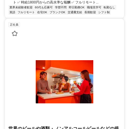
ト ✅ 時給1800円からの高水準な報酬 ✅ フルリモート...
業界未経験者歓迎
60代も応募可
学歴不問
即日勤務OK
職場見学可
転勤なし
英語
フルリモート
在宅OK
ブランクOK
交通費支給
長期歓迎
シフト制
正社員
世界のビールや酒類・ノンアルコールビールなどの提