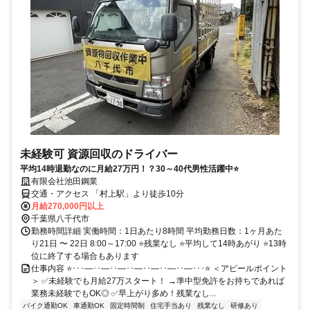
未経験可 資源回収のドライバー
平均14時退勤なのに月給27万円！？30～40代男性活躍中⭐
有限会社池田鋼業
交通・アクセス 「村上駅」より徒歩10分
月給270,000円以上
千葉県八千代市
勤務時間詳細 実働時間：1日あたり8時間 平均勤務日数：1ヶ月あた
り21日 〜 22日 8:00～17:00 ⭐残業なし ⭐平均して14時あがり ⭐13時
位に終了する場合もあります
仕事内容 ⭐･･･―･･―･･―･･―･･―･･―･･―･･･⭐ ＜アピールポイント
＞ ✅未経験でも月給27万スタート！ →準中型免許をお持ちであれば
業務未経験でもOK◎ ✅早上がり多め！残業なし...
バイク通勤OK
車通勤OK
固定時間制
住宅手当あり
残業なし
研修あり