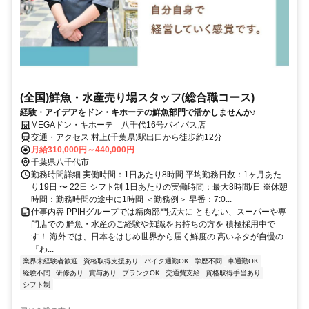
(全国)鮮魚・水産売り場スタッフ(総合職コース)
経験・アイデアをドン・キホーテの鮮魚部門で活かしませんか♪
MEGAドン・キホーテ 八千代16号バイパス店
交通・アクセス 村上(千葉県)駅出口から徒歩約12分
月給310,000円～440,000円
千葉県八千代市
勤務時間詳細 実働時間：1日あたり8時間 平均勤務日数：1ヶ月あた
り19日 〜 22日 シフト制 1日あたりの実働時間：最大8時間/日 ※休憩
時間：勤務時間の途中に1時間 ＜勤務例＞ 早番：7:0...
仕事内容 PPIHグループでは精肉部門拡大に ともない、スーパーや専
門店での 鮮魚・水産のご経験や知識をお持ちの方を 積極採用中で
す！ 海外では、日本をはじめ世界から届く鮮度の 高いネタが自慢の
『わ...
業界未経験者歓迎
資格取得支援あり
バイク通勤OK
学歴不問
車通勤OK
経験不問
研修あり
賞与あり
ブランクOK
交通費支給
資格取得手当あり
シフト制