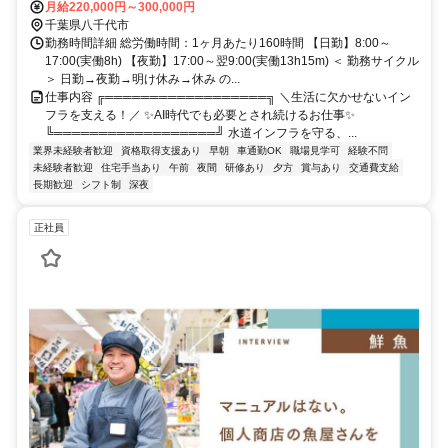
月給220,000円～300,000円
千葉県八千代市
勤務時間詳細 総労働時間：1ヶ月あたり160時間 【日勤】8:00～
17:00(実働8h) 【夜勤】17:00～翌9:00(実働13h15m) ＜ 勤務サイクル
＞ 日勤→夜勤→明け休み→休み の...
仕事内容 ╔══════════════════╗ ＼生活に欠かせないイン
フラを支える！／ ✨AI時代でも必要とされ続けるお仕事✨
╚══════════════════╝ 水道インフラを守る、...
業界未経験者歓迎
資格取得支援あり
早朝
車通勤OK
職場見学可
経験不問
未経験者歓迎
住宅手当あり
午前
夜間
研修あり
夕方
賞与あり
交通費支給
長期歓迎
シフト制
深夜
正社員