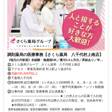
調剤薬局の医療事務【さくら薬局 八千代村上南店】
《地元の方歓迎》未経験・無資格OK／賞与3.4ヵ月分／昇給あり／年休
126日（前年度実績）／平均有休取得数11.5日（2025度実績）
さくら薬局グループ さくら薬局 八千代村上南店
アクセス ・東葉高速鉄道 村上駅より徒歩5分
月給190,400円以上
千葉県八千代市
勤務時間 総労働時間：1ヶ月あたり160時間 月、火、木～土（9：00
～18：30） 水（9：00～17：00） ＊週平均実働40h ＊シフト制勤務
仕事内容 【新着】医療事務 正社員募集！
―――――――――――――――― ★この求人からの応募で入社祝
金10万円支給！（2026年4月以降の入社の方限定。他、支給条件有）
★年間休日126日！（前年...
業界未経験者歓迎
変形労働時間制
学歴不問
車通勤OK
経験不問