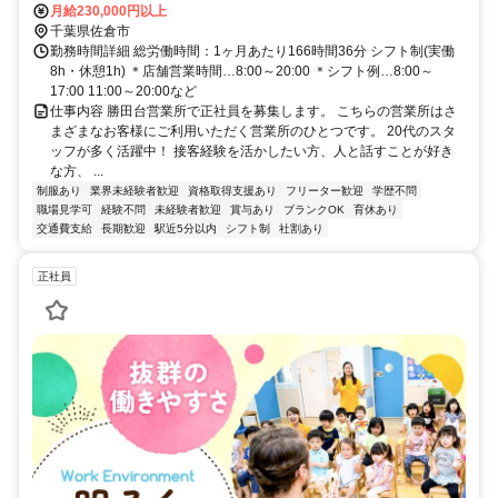
月給230,000円以上
千葉県佐倉市
勤務時間詳細 総労働時間：1ヶ月あたり166時間36分 シフト制(実働
8h・休憩1h) ＊店舗営業時間…8:00～20:00 ＊シフト例…8:00～
17:00 11:00～20:00など
仕事内容 勝田台営業所で正社員を募集します。 こちらの営業所はさ
まざまなお客様にご利用いただく営業所のひとつです。 20代のスタ
ッフが多く活躍中！ 接客経験を活かしたい方、人と話すことが好き
な方、 ...
制服あり
業界未経験者歓迎
資格取得支援あり
フリーター歓迎
学歴不問
職場見学可
経験不問
未経験者歓迎
賞与あり
ブランクOK
育休あり
交通費支給
長期歓迎
駅近5分以内
シフト制
社割あり
正社員