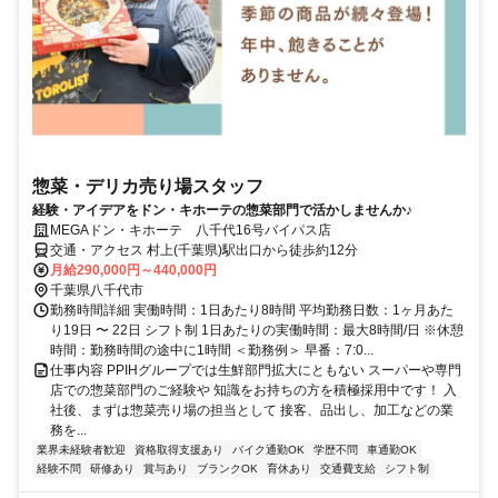
惣菜・デリカ売り場スタッフ
経験・アイデアをドン・キホーテの惣菜部門で活かしませんか♪
MEGAドン・キホーテ 八千代16号バイパス店
交通・アクセス 村上(千葉県)駅出口から徒歩約12分
月給290,000円～440,000円
千葉県八千代市
勤務時間詳細 実働時間：1日あたり8時間 平均勤務日数：1ヶ月あた
り19日 〜 22日 シフト制 1日あたりの実働時間：最大8時間/日 ※休憩
時間：勤務時間の途中に1時間 ＜勤務例＞ 早番：7:0...
仕事内容 PPIHグループでは生鮮部門拡大にともない スーパーや専門
店での惣菜部門のご経験や 知識をお持ちの方を積極採用中です！ 入
社後、まずは惣菜売り場の担当として 接客、品出し、加工などの業
務を...
業界未経験者歓迎
資格取得支援あり
バイク通勤OK
学歴不問
車通勤OK
経験不問
研修あり
賞与あり
ブランクOK
育休あり
交通費支給
シフト制