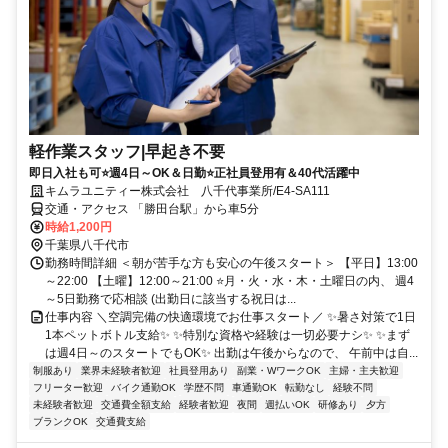
軽作業スタッフ|早起き不要
即日入社も可⭐週4日～OK＆日勤⭐正社員登用有＆40代活躍中
キムラユニティー株式会社 八千代事業所/E4-SA111
交通・アクセス 「勝田台駅」から車5分
時給1,200円
千葉県八千代市
勤務時間詳細 ＜朝が苦手な方も安心の午後スタート＞ 【平日】13:00
～22:00 【土曜】12:00～21:00 ⭐月・火・水・木・土曜日の内、 週4
～5日勤務で応相談 (出勤日に該当する祝日は...
仕事内容 ＼空調完備の快適環境でお仕事スタート／ ✨暑さ対策で1日
1本ペットボトル支給✨ ✨特別な資格や経験は一切必要ナシ✨ ✨まず
は週4日～のスタートでもOK✨ 出勤は午後からなので、 午前中は自...
制服あり
業界未経験者歓迎
社員登用あり
副業・WワークOK
主婦・主夫歓迎
フリーター歓迎
バイク通勤OK
学歴不問
車通勤OK
転勤なし
経験不問
未経験者歓迎
交通費全額支給
経験者歓迎
夜間
週払いOK
研修あり
夕方
ブランクOK
交通費支給