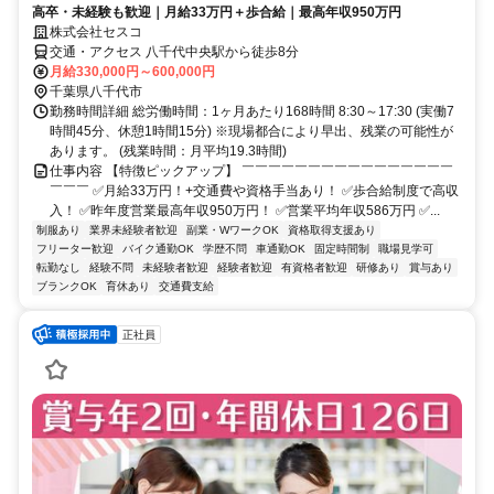
高卒・未経験も歓迎｜月給33万円＋歩合給｜最高年収950万円
株式会社セスコ
交通・アクセス 八千代中央駅から徒歩8分
月給330,000円～600,000円
千葉県八千代市
勤務時間詳細 総労働時間：1ヶ月あたり168時間 8:30～17:30 (実働7
時間45分、休憩1時間15分) ※現場都合により早出、残業の可能性が
あります。 (残業時間：月平均19.3時間)
仕事内容 【特徴ピックアップ】 ￣￣￣￣￣￣￣￣￣￣￣￣￣￣￣￣
￣￣￣ ✅月給33万円！+交通費や資格手当あり！ ✅歩合給制度で高収
入！ ✅昨年度営業最高年収950万円！ ✅営業平均年収586万円 ✅...
制服あり
業界未経験者歓迎
副業・WワークOK
資格取得支援あり
フリーター歓迎
バイク通勤OK
学歴不問
車通勤OK
固定時間制
職場見学可
転勤なし
経験不問
未経験者歓迎
経験者歓迎
有資格者歓迎
研修あり
賞与あり
ブランクOK
育休あり
交通費支給
正社員