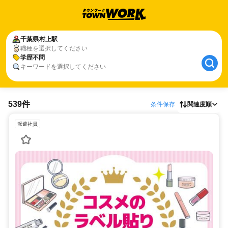
千葉県
村上駅
職種を選択してください
学歴不問
キーワードを選択してください
539件
条件保存
関連度順
派遣社員