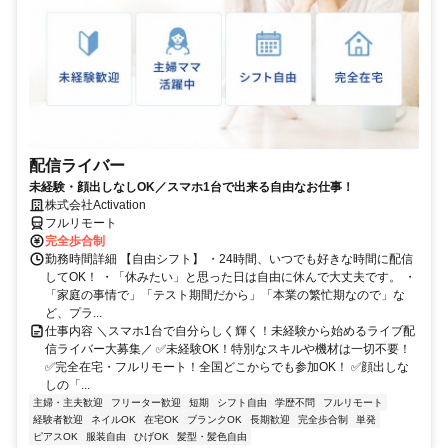
配信ライバー
未経験・顔出しなしOK／スマホ1台で出来る自由なお仕事！
株式会社Activation
フルリモート
完全歩合制
勤務時間詳細 【自由シフト】 ・24時間、いつでも好きな時間に配信
してOK！ ・「休みたい」と思った日は自由に休んで大丈夫です。 ・
「家庭の事情で」「テスト期間だから」「本業の繁忙期なので」な
ど、プラ...
仕事内容 ＼スマホ1台で自分らしく輝く！未経験から始めるライブ配
信ライバー大募集／ ✅未経験OK！特別なスキルや機材は一切不要！
✅完全在宅・フルリモート！全国どこからでも参加OK！ ✅顔出しな
しの「...
主婦・主夫歓迎
フリーター歓迎
短期
シフト自由
学歴不問
フルリモート
経験者歓迎
ネイルOK
在宅OK
ブランクOK
長期歓迎
完全歩合制
単発
ピアスOK
服装自由
ひげOK
髪型・髪色自由