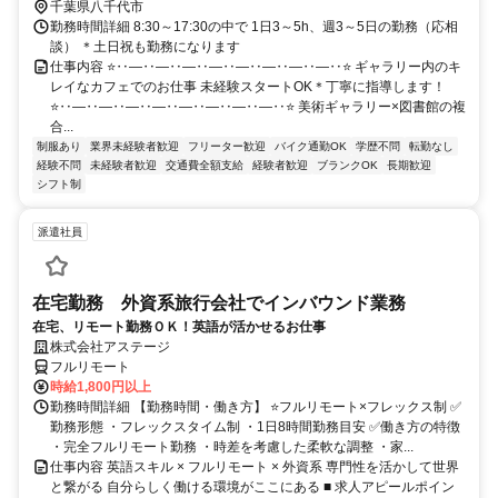
千葉県八千代市
勤務時間詳細 8:30～17:30の中で 1日3～5h、週3～5日の勤務（応相
談） ＊土日祝も勤務になります
仕事内容 ⭐‥―‥―‥―‥―‥―‥―‥―‥―‥⭐ ギャラリー内のキ
レイなカフェでのお仕事 未経験スタートOK＊丁寧に指導します！
⭐‥―‥―‥―‥―‥―‥―‥―‥―‥⭐ 美術ギャラリー×図書館の複
合...
制服あり
業界未経験者歓迎
フリーター歓迎
バイク通勤OK
学歴不問
転勤なし
経験不問
未経験者歓迎
交通費全額支給
経験者歓迎
ブランクOK
長期歓迎
シフト制
派遣社員
在宅勤務 外資系旅行会社でインバウンド業務
在宅、リモート勤務ＯＫ！英語が活かせるお仕事
株式会社アステージ
フルリモート
時給1,800円以上
勤務時間詳細 【勤務時間・働き方】 ⭐フルリモート×フレックス制 ✅
勤務形態 ・フレックスタイム制 ・1日8時間勤務目安 ✅働き方の特徴
・完全フルリモート勤務 ・時差を考慮した柔軟な調整 ・家...
仕事内容 英語スキル × フルリモート × 外資系 専門性を活かして世界
と繋がる 自分らしく働ける環境がここにある ■ 求人アピールポイン