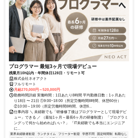
プログラマー 最短3ヶ月で現場デビュー
残業月10h以内・年間休日128日・リモート可
株式会社ネオアクト
フルリモート
月給270,000円～520,000円
勤務時間詳細 実働時間：1日あたり8時間 平均勤務日数：1ヶ月あた
り18日 〜 21日 ①9:00~18:00（所定労働時間8時間、休憩60分）
②10:00～19:00（所定労働時間8時間、休憩6...
仕事内容 ＼ 未経験でも「研修修了後はプログラマーとして現場デビ
ュー」できる ／ （最短1ヶ月～最長6ヶ月の研修制度） 「プログラミ
ングって何から始めればいい？」 「IT未経験でも本当にエンジニア
に...
業界未経験者歓迎
ランチタイム
フリーター歓迎
学歴不問
固定時間制
転勤なし