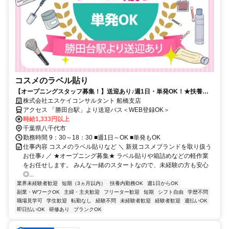
コスメのラベル貼り
【オープニングスタッフ募集！】送迎あり♪週1日・単発OK！★扶養
内・Wワーク歓迎◎未経験歓迎！履歴書不要×WEB面談OK♪
株式会社エスケイコンサルタント 船橋支店
アクセス 「勝田台駅」より送迎バス＜WEB登録OK＞
時給1,333円以上
千葉県八千代市
勤務時間 9：30～18：30 ■週1日～OK ■単発もOK
仕事内容 コスメのラベル貼りなど ＼ 新規コスメブランドを取り扱う
お仕事♪ ／ ★オープニング募集★ ラベル貼りや箱詰めなどの軽作業
をお任せします。 みんな一緒のスタートなので、未経験の方も安心
◎...
業界未経験者歓迎
短期（3ヵ月以内）
扶養内勤務OK
週1日からOK
副業・WワークOK
主婦・主夫歓迎
フリーター歓迎
短期
シフト自由
学歴不問
職場見学可
学生歓迎
転勤なし
経験不問
未経験者歓迎
経験者歓迎
週払いOK
即日払いOK
研修あり
ブランクOK