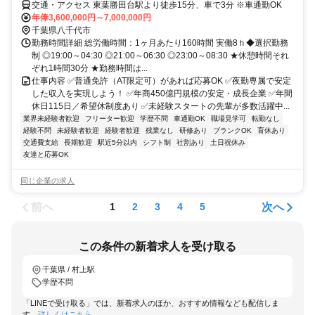
交通・アクセス 東葉勝田台駅より徒歩15分、車で3分 ※車通勤OK
年俸3,600,000円～7,000,000円
千葉県八千代市
勤務時間詳細 総労働時間：1ヶ月あたり160時間 実働8ｈ◆選択勤務
制 ◎19:00～04:30 ◎21:00～06:30 ◎23:00～08:30 ★休憩時間それ
ぞれ1時間30分 ★勤務時間は...
仕事内容 ✅普通免許（AT限定可）があれば応募OK ✅夜勤専属で安定
した収入を実現しよう！ ✅年商450億円規模の安定・成長企業 ✅年間
休日115日／希望休制度あり ✅未経験スタートの先輩が多数活躍中...
業界未経験者歓迎
フリーター歓迎
学歴不問
車通勤OK
職場見学可
転勤なし
経験不問
未経験者歓迎
経験者歓迎
残業なし
研修あり
ブランクOK
育休あり
交通費支給
長期歓迎
駅近5分以内
シフト制
社割あり
土日祝休み
友達と応募OK
同じ企業の求人
前へ
次へ
1
2
3
4
5
この条件の新着求人を受け取る
千葉県 / 村上駅
学歴不問
「LINEで受け取る」では、新着求人のほか、おすすめ情報なども配信しま
す。
詳しくはこちら