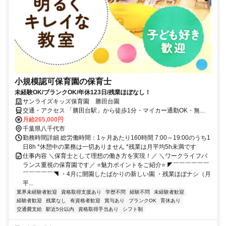
小規模認可保育園の保育士
未経験OK/ブランクOK/年休123日/残業ほぼなし！
サンライズキッズ保育園 勝田台園
交通・アクセス 「勝田台駅」から徒歩1分・マイカー通勤OK・無料
駐車場完備（一部対象外の園あり）
月給265,000円
千葉県八千代市
勤務時間詳細 総労働時間：1ヶ月あたり160時間 7:00～19:00のうち1
日8h *休憩中の業務は一切ありません *残業は月平均5h未満です
仕事内容 ＼保育士として理想の働き方を実現！／ ＼ワークライフバ
ランス重視の保育園です／ ⭐魅力ポイントをご紹介⭐ ◤￣￣￣￣￣￣
￣￣￣￣￣◥ ・4月に開園したばかりの新しい園 ・残業ほぼナシ（月
平...
業界未経験者歓迎
資格取得支援あり
学歴不問
経験不問
未経験者歓迎
経験者歓迎
残業なし
有資格者歓迎
賞与あり
ブランクOK
育休あり
交通費支給
駅近5分以内
資格取得手当あり
シフト制