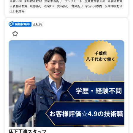
経験不問
未経験者歓迎
住宅手当あり
フルリモート
交通費全額支給
経験者歓迎
有資格者歓迎
研修あり
在宅OK
賞与あり
育休あり
駅近5分以内
長期休暇あり
土日祝休み
正社員
床下工事スタッフ