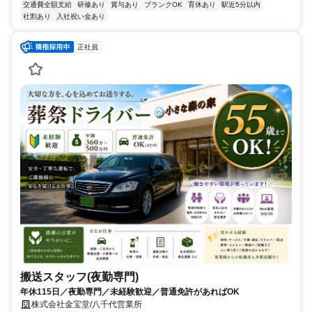
交通費全額支給
研修あり
賞与あり
ブランクOK
育休あり
駅近5分以内
社割あり
入社祝い金あり
正社員
搬送スタッフ(夜勤専門)
年休115日／夜勤専門／未経験歓迎／普通免許があればOK
株式会社金宝堂/八千代営業所