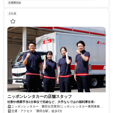
交通費支給
正社員
ニッポンレンタカーの店舗スタッフ
社割や残業手当1分単位で支給など、大手ならではの福利厚生有♪
ニッポンレンタカー 勝田台営業所/ニッポンレンタカー東関東株式
会社
交通・アクセス 「勝田台駅」徒歩2分