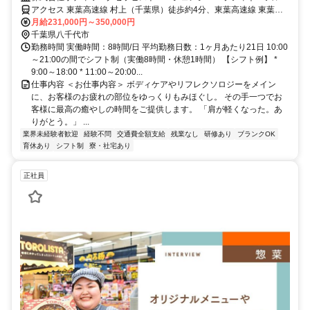
ガーデン八千代店
アクセス 東葉高速線 村上（千葉県）徒歩約4分、東葉高速線 東葉勝
田台栄町駐輪場口徒歩約16分、京成本線 勝田台T1口徒歩約17分 最寄
月給231,000円～350,000円
駅：村上駅
千葉県八千代市
勤務時間 実働時間：8時間/日 平均勤務日数：1ヶ月あたり21日 10:00
～21:00の間でシフト制（実働8時間・休憩1時間） 【シフト例】 *
9:00～18:00 * 11:00～20:00...
仕事内容 ＜お仕事内容＞ ボディケアやリフレクソロジーをメイン
に、お客様のお疲れの部位をゆっくりもみほぐし。 その手一つでお
客様に最高の癒やしの時間をご提供します。 「肩が軽くなった。あ
りがとう。」 ...
業界未経験者歓迎
経験不問
交通費全額支給
残業なし
研修あり
ブランクOK
育休あり
シフト制
寮・社宅あり
正社員