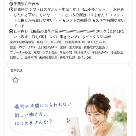
千葉県八千代市
勤務時間 シフトはスマホから申請可能！ TEL不要だから、「お休み
したいと言いにくいな・・・」という心配はいりません！ ＜＜シフ
ト自由だから続けやすい＞＞ ★シフトの融通◎ ★スキマ時間や空い
ている...
仕事内容 化粧品の出荷作業 /////////////////////////////////////// (σ'u')σ【全額日払
い・現金手渡しOK】 スグに働きたい方にもピッタリ◎ ///////...
業界未経験者歓迎
短期（3ヵ月以内）
扶養内勤務OK
週1日からOK
副業・WワークOK
土日祝のみOK
主婦・主夫歓迎
資格取得支援あり
フリーター歓迎
短期
シフト自由
学歴不問
職場見学可
平日のみOK
学生歓迎
転勤なし
経験不問
未経験者歓迎
経験者歓迎
週払いOK
業務委託