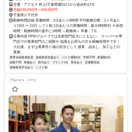
交通・アクセス 村上(千葉県)駅出口から徒歩約12分
月給290,000円～440,000円
千葉県八千代市
勤務時間詳細 実働時間：1日あたり8時間 平均勤務日数：1ヶ月あた
り19日 〜 22日 シフト制 1日あたりの実働時間：最大8時間/日 ※休憩
時間：勤務時間の途中に1時間 ＜勤務例＞ 早番：7:0...
仕事内容 PPIHグループでは生鮮部門拡大にともない、 スーパーや専
門店での青果部門のご経験や 知識をお持ちの方を積極採用中です！
入社後、まずは青果売り場の担当として 接客、品出し、加工などの
業務...
業界未経験者歓迎
資格取得支援あり
バイク通勤OK
学歴不問
車通勤OK
経験不問
研修あり
賞与あり
ブランクOK
育休あり
交通費支給
資格取得手当あり
シフト制
アルバイト・パート