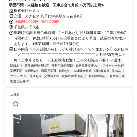
学歴不問・未経験も歓迎｜工事歩合で月給35万円以上可✨
株式会社セスコ
交通・アクセス 八千代中央駅から徒歩8分
月給260,000円～500,000円
千葉県八千代市
勤務時間詳細 総労働時間：1ヶ月あたり168時間 8:30～17:30 (実働7
時間45分、休憩1時間15分) ※現場都合により早出、残業の可能性が
あります。 (残業時間：月平均19.3時間)
仕事内容 ＼✨未経験からしっかり稼げる✨／ ＼＼住まいを守るお仕事
／／ ￣￣￣￣￣￣￣￣￣￣￣￣￣￣￣￣￣￣￣￣ ✅月給35万円以上
可！工事歩合あり！ ✅未経験者歓迎！工事の知識も不要！ ✅週休...
制服あり
業界未経験者歓迎
変形労働時間制
資格取得支援あり
フリーター歓迎
学歴不問
車通勤OK
職場見学可
転勤なし
未経験者歓迎
経験者歓迎
賞与あり
ブランクOK
育休あり
交通費支給
資格取得手当あり
長期休暇あり
履歴書不要
友達と応募OK
正社員