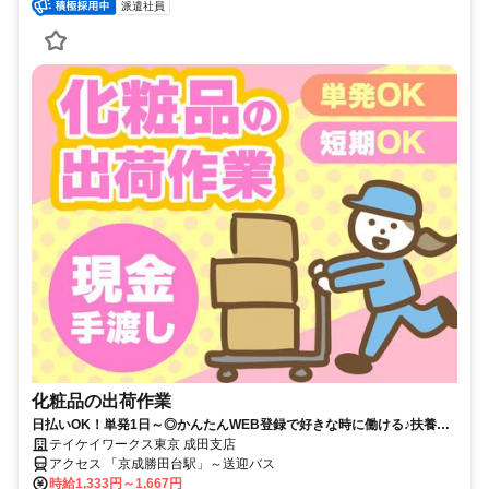
派遣社員
化粧品の出荷作業
日払いOK！単発1日～◎かんたんWEB登録で好きな時に働ける♪扶養内
やWワークにも♪
テイケイワークス東京 成田支店
アクセス 「京成勝田台駅」～送迎バス
時給1,333円～1,667円