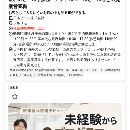
案営業職
お客として入りにくいお店の中を見る事ができる。
日本ビール株式会社
フルリモート
月給400,000円以上
勤務時間詳細 実働時間：1日あたり8時間 平均勤務日数：1ヶ月あた
り20日 〜 22日 基本的な勤務時間：8:30～17:30(休憩時間 1時間00
分) 営業場所や状況により勤務の開始時間は変動しま...
仕事内容 海外のビールや酒類、国産のクラフトビールや飲料を輸
入・製造し、卸売りしている会社の商品を大阪を中心に近畿地方の飲
食店等に提案営業する仕事です。 支店や営業所はありませんので、
ご自宅を拠点とし...
業界未経験者歓迎
変形労働時間制
学歴不問
経験不問
フルリモート
経験者歓迎
研修あり
賞与あり
交通費支給
社割あり
土日祝休み
正社員