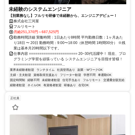
未経験のシステムエンジニア
【別業務なし】フルリモ研修で未経験から、エンジニアデビュー！
株式会社三河屋
フルリモート
月給251,370円～687,525円
勤務時間詳細 実働時間：1日あたり8時間 平均勤務日数：1ヶ月あた
り18日 〜 20日 勤務時間：9:00〜18:00（休憩時間 1時間00分） ※残
業は基本月20時間以下です。
仕事内容 ======================= 20−30代活躍中！ 現在、プロ
グラミング学習を頑張っている システムエンジニアを目指す皆様！
=======================...
業界未経験者歓迎
ランチタイム
社員登用あり
副業・WワークOK
主婦・主夫歓迎
資格取得支援あり
フリーター歓迎
学歴不問
車通勤OK
固定時間制
経験不問
未経験者歓迎
住宅手当あり
フルリモート
交通費全額支給
経験者歓迎
ネイルOK
有資格者歓迎
研修あり
在宅OK
正社員