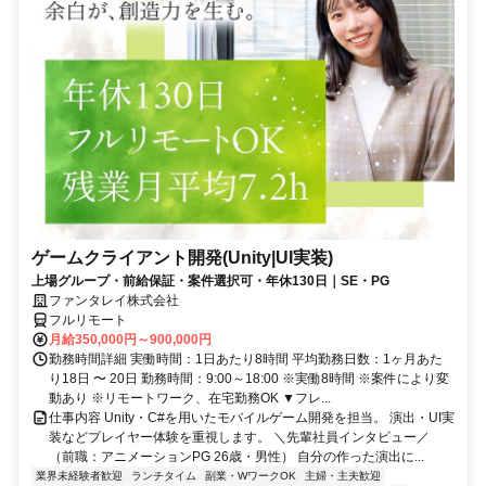
ゲームクライアント開発(Unity|UI実装)
上場グループ・前給保証・案件選択可・年休130日｜SE・PG
ファンタレイ株式会社
フルリモート
月給350,000円～900,000円
勤務時間詳細 実働時間：1日あたり8時間 平均勤務日数：1ヶ月あた
り18日 〜 20日 勤務時間：9:00～18:00 ※実働8時間 ※案件により変
動あり ※リモートワーク、在宅勤務OK ▼フレ...
仕事内容 Unity・C#を用いたモバイルゲーム開発を担当。 演出・UI実
装などプレイヤー体験を重視します。 ＼先輩社員インタビュー／
（前職：アニメーションPG 26歳・男性） 自分の作った演出に...
業界未経験者歓迎
ランチタイム
副業・WワークOK
主婦・主夫歓迎