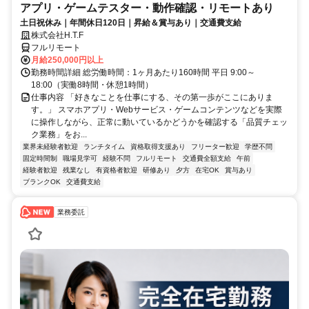
アプリ・ゲームテスター・動作確認・リモートあり
土日祝休み｜年間休日120日｜昇給＆賞与あり｜交通費支給
株式会社H.T.F
フルリモート
月給250,000円以上
勤務時間詳細 総労働時間：1ヶ月あたり160時間 平日 9:00～
18:00（実働8時間・休憩1時間）
仕事内容 「好きなことを仕事にする、その第一歩がここにありま
す。」 スマホアプリ・Webサービス・ゲームコンテンツなどを実際
に操作しながら、正常に動いているかどうかを確認する「品質チェッ
ク業務」をお...
業界未経験者歓迎
ランチタイム
資格取得支援あり
フリーター歓迎
学歴不問
固定時間制
職場見学可
経験不問
フルリモート
交通費全額支給
午前
経験者歓迎
残業なし
有資格者歓迎
研修あり
夕方
在宅OK
賞与あり
ブランクOK
交通費支給
業務委託