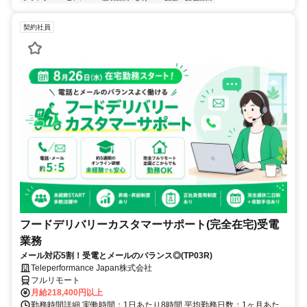
契約社員
フードデリバリーカスタマーサポート(完全在宅)受電
業務
メール対応5割！受電とメールのバランス◎(TP03R)
Teleperformance Japan株式会社
フルリモート
月給218,400円以上
勤務時間詳細 実働時間：1日あたり8時間 平均勤務日数：1ヶ月あた