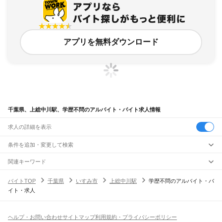
アプリを無料ダウンロード
千葉県、上総中川駅、学歴不問のアルバイト・バイト求人情報
求人の詳細を表示
条件を追加・変更して検索
市区町村を追加・変更
関連キーワード
完全在宅ワーク 全国
シール貼り 在宅
現在地周辺
ガチャガチャ
犬カフェ
千葉県
駅を追加・変更
バイトTOP
千葉県
いすみ市
上総中川駅
学歴不問のアルバイト・バ
千葉県
すべて
イト・求人
千葉市
すべて
職種を追加・変更
JR武蔵野線
中央区
花見川区
稲毛区
若葉区
緑区
美浜区
南流山駅
新松戸駅
新八柱駅
東松戸駅
市川大野駅
船橋法典駅
西船橋駅
飲食・フードサービス
銚子市
市川市
船橋市
館山市
木更津市
松戸市
野田市
茂原市
成田市
佐倉市
東金市
特徴を追加・変更
飲食・フードサービス
すべて
ヘルプ・お問い合わせ
サイトマップ
利用規約・プライバシーポリシー
JR中央・総武線
旭市
習志野市
柏市
勝浦市
市原市
流山市
八千代市
我孫子市
鴨川市
鎌ケ谷市