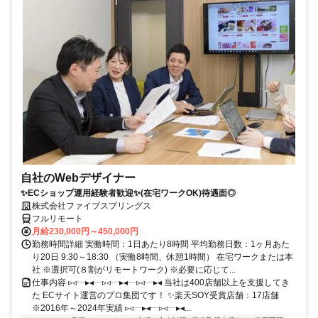
自社のWebデザイナー
✨ECショップ運用経験者歓迎✨(在宅ワークOK)待遇面◎
株式会社ファイブスプリングス
フルリモート
月給230,000円～450,000円
勤務時間詳細 実働時間：1日あたり8時間 平均勤務日数：1ヶ月あた
り20日 9:30～18:30 （実働8時間、休憩1時間） 在宅ワークまたは本
社 ※選択可(８割がリモートワーク) ※必要に応じて...
仕事内容 ▹◃┄▸◂┄▹◃┄▸◂┄▹◃┄▸◂ 当社は400店舗以上を支援してき
た ECサイト運営のプロ集団です！ ✨楽天SOY受賞店舗：17店舗
※2016年～2024年実績 ▹◃┄▸◂┄▹◃┄▸◂...