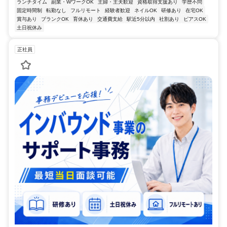
ランチタイム
副業・WワークOK
主婦・主夫歓迎
資格取得支援あり
学歴不問
固定時間制
転勤なし
フルリモート
経験者歓迎
ネイルOK
研修あり
在宅OK
賞与あり
ブランクOK
育休あり
交通費支給
駅近5分以内
社割あり
ピアスOK
土日祝休み
正社員