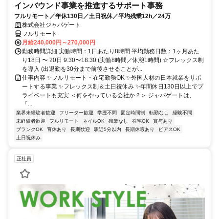
インバウンド事業を推進するサポート事務
フルリモート／年休130日／土日祝休／平均残業12h／24万
株式会社ジャパゲート
フルリモート
月給240,000円～270,000円
勤務時間詳細 実働時間：1日あたり8時間 平均勤務日数：1ヶ月あた
り18日 〜 20日 9:30〜18:30 (実働8時間／休憩1時間) ☆フレックス制
を導入 (出退勤を30分まで前後させることが...
仕事内容 ✨フルリモート・在宅勤務OK ✨外国人材の日本就業をサポ
ートする事業 ✨フレックス制＆土日祝休み ✨年間休日130日以上でプ
ライベートも充実 ＜何をやっている会社か？＞ ジャパゲートは、
「...
業界未経験者歓迎
フリーター歓迎
学歴不問
固定時間制
転勤なし
経験不問
未経験者歓迎
フルリモート
ネイルOK
残業なし
在宅OK
賞与あり
ブランクOK
育休あり
長期歓迎
駅近5分以内
長期休暇あり
ピアスOK
土日祝休み
正社員