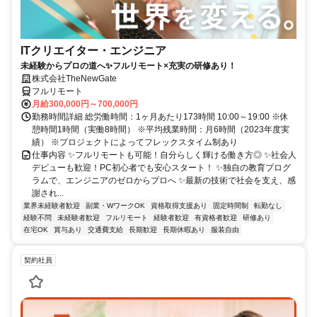
ITクリエイター・エンジニア
未経験からプロの道へ✨フルリモート×充実の研修あり！
株式会社TheNewGate
フルリモート
月給300,000円～700,000円
勤務時間詳細 総労働時間：1ヶ月あたり173時間 10:00～19:00 ※休
憩時間1時間（実働8時間） ※平均残業時間：月6時間（2023年度実
績） ※プロジェクトによってフレックスタイム制あり
仕事内容 ✨フルリモートも可能！自分らしく輝ける働き方◎ ✨社会人
デビューも歓迎！PC初心者でも安心スタート！ ✨独自の教育プログ
ラムで、エンジニアのゼロからプロへ ✨最新の技術で社会を支え、感
謝され...
業界未経験者歓迎
副業・WワークOK
資格取得支援あり
固定時間制
転勤なし
経験不問
未経験者歓迎
フルリモート
経験者歓迎
有資格者歓迎
研修あり
在宅OK
賞与あり
交通費支給
長期歓迎
長期休暇あり
服装自由
契約社員