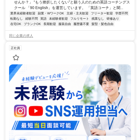
せんか？」 “もう挫折したくない”と願う人のための英語コーチングス
クール 「90 English」を運営しています。 「英語コーチ」と聞...
業界未経験者歓迎
副業・WワークOK
主婦・主夫歓迎
フリーター歓迎
学歴不問
転勤なし
経験不問
英語
未経験者歓迎
フルリモート
残業なし
研修あり
在宅OK
ブランクOK
長期歓迎
服装自由
履歴書不要
髪型・髪色自由
同じ企業の求人
正社員