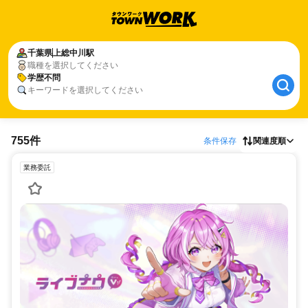
千葉県
上総中川駅
職種を選択してください
学歴不問
キーワードを選択してください
755件
条件保存
関連度順
業務委託