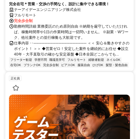
完全在宅＊営業・交渉の手間なく、設計に集中できる環境！
テーアイデーエンジニアリング株式会社
フルリモート
完全歩合制
勤務時間詳細 業務委託のため原則自由 ※納期を厳守していただけれ
ば、稼働時間帯や1日の作業時間は一切問いません。 ※副業・Wワー
ク、他社案件との並行稼働も大歓迎です。
仕事内容 ‥─────────────────── ＜＜ 安心＆働きやすさの
ポイント！ ＞＞ ◆営業ゼロ！安定した案件を継続的にお任せ ◆設立
40年・大手直取引の確かな安定基盤 ◆日本全国どこからでも...
フリーター歓迎
学歴不問
職場見学可
フルリモート
経験者歓迎
ネイルOK
在宅OK
ブランクOK
完全歩合制
ピアスOK
服装自由
ひげOK
髪型・髪色自由
正社員