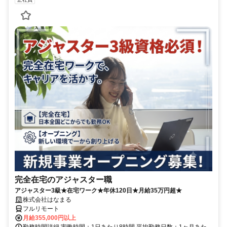
完全在宅のアジャスター職
アジャスター3級★在宅ワーク★年休120日★月給35万円超★
株式会社はなまる
フルリモート
月給355,000円以上
勤務時間詳細 実働時間：1日あたり8時間 平均勤務日数：1ヶ月あた