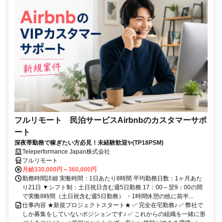
フルリモート 民泊サービスAirbnbのカスタマーサポ
ート
深夜帯勤務で稼ぎたい方必見！未経験歓迎✨(TP18PSM)
Teleperformance Japan株式会社
フルリモート
月給330,000円～360,000円
勤務時間詳細 実働時間：1日あたり8時間 平均勤務日数：1ヶ月あた
り21日 ▼シフト制：土日祝日含む週5日勤務 17：00～翌9：00の間
で実働8時間（土日祝含む週5日勤務） ・1時間休憩の他に前半...
仕事内容 ★新規プロジェクトスタート★ ✅ 完全在宅勤務♪ ✅ 弊社で
しか募集をしていないポジションです♪ ✅ これからの組織を一緒に形