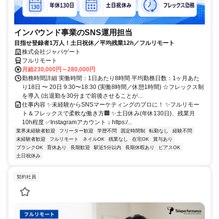
インバウンド事業のSNS運用担当
目指せ登録者1万人！土日祝休／平均残業12h／フルリモート
株式会社ジャパゲート
フルリモート
月給230,000円～280,000円
勤務時間詳細 実働時間：1日あたり8時間 平均勤務日数：1ヶ月あた
り18日 〜 20日 9:30〜18:30 (実働8時間／休憩1時間) ☆フレックス制
を導入 (出退勤を30分まで前後させることが...
仕事内容 ✨未経験からSNSマーケティングのプロに！ ✨フルリモー
ト＆フレックスで柔軟な働き方🏢 ✨土日休み(年休130日)、残業月
10h程度 ✅Instagramアカウント ↓ https:/...
業界未経験者歓迎
フリーター歓迎
学歴不問
固定時間制
転勤なし
経験不問
未経験者歓迎
フルリモート
ネイルOK
残業なし
在宅OK
賞与あり
ブランクOK
育休あり
長期歓迎
駅近5分以内
長期休暇あり
ピアスOK
土日祝休み
契約社員