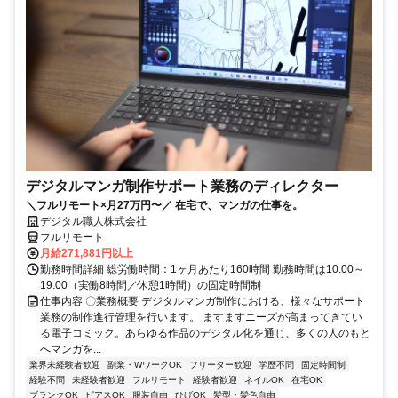
デジタルマンガ制作サポート業務のディレクター
＼フルリモート×月27万円〜／ 在宅で、マンガの仕事を。
デジタル職人株式会社
フルリモート
月給271,881円以上
勤務時間詳細 総労働時間：1ヶ月あたり160時間 勤務時間は10:00～
19:00（実働8時間／休憩1時間）の固定時間制
仕事内容 〇業務概要 デジタルマンガ制作における、様々なサポート
業務の制作進行管理を行います。 ますますニーズが高まってきてい
る電子コミック。あらゆる作品のデジタル化を通じ、多くの人のもと
へマンガを...
業界未経験者歓迎
副業・WワークOK
フリーター歓迎
学歴不問
固定時間制
経験不問
未経験者歓迎
フルリモート
経験者歓迎
ネイルOK
在宅OK
ブランクOK
ピアスOK
服装自由
ひげOK
髪型・髪色自由