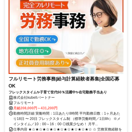
フルリモート労務事務|給与計算経験者募集|全国応募
OK
フレックスタイム✨子育て世代60％活躍中✨在宅勤務手当あり
株式会社kubellパートナー
フルリモート
月給208,000円～431,200円
勤務時間詳細 実働時間：1日あたり8時間 平均勤務日数：1ヶ月あた
り18日 〜 20日 フレックスタイム制 （標準労働時間／1日8h） ※メ
インタイム／10：00～16：00 ◎残業少なめ！ 月平...
仕事内容 ★☆★☆★☆★☆★☆★☆★☆★☆★☆ ☆ 労務実務経験を