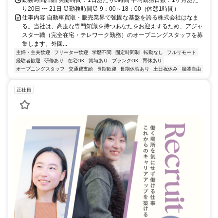
り20日 〜 21日 ⏰勤務時間⏰ 9：00～18：00（休憩1時間）
仕事内容 自動車買取・販売業界で強固な基盤を誇る株式会社はなま
る。当社は、高度な専門知識を持つあなたをお迎えするため、アジャ
スター職（完全在宅・テレワーク勤務）のオープニングスタッフを募
集します。外回...
主婦・主夫歓迎
フリーター歓迎
学歴不問
固定時間制
転勤なし
フルリモート
経験者歓迎
研修あり
在宅OK
賞与あり
ブランクOK
育休あり
オープニングスタッフ
交通費支給
長期歓迎
長期休暇あり
土日祝休み
服装自由
正社員