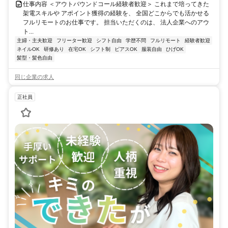
仕事内容 ＜アウトバウンドコール経験者歓迎＞ これまで培ってきた
架電スキルや アポイント獲得の経験を、 全国どこからでも活かせる
フルリモートのお仕事です。 担当いただくのは、 法人企業へのアウ
ト...
主婦・主夫歓迎
フリーター歓迎
シフト自由
学歴不問
フルリモート
経験者歓迎
ネイルOK
研修あり
在宅OK
シフト制
ピアスOK
服装自由
ひげOK
髪型・髪色自由
同じ企業の求人
正社員