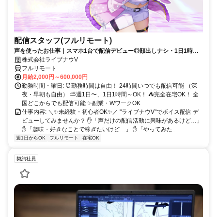
配信スタッフ(フルリモート)
声を使ったお仕事｜スマホ1台で配信デビュー◎顔出しナシ・1日1時間
～OK♪
株式会社ライブナウV
フルリモート
月給2,000円～600,000円
勤務時間・曜日: ⏰勤務時間は自由！ 24時間いつでも配信可能 （深
夜・早朝も自由） ⛅週1日〜、1日1時間～OK！ ⛺完全在宅OK！ 全
国どこからでも配信可能 ✨副業・WワークOK
仕事内容: ＼✨未経験・初心者OK✨／ "ライブナウV"でボイス配信 デ
ビューしてみませんか？ ✋「声だけの配信活動に興味があるけど…」
✋「趣味・好きなことで稼ぎたいけど…」 ✋「やってみた...
週1日からOK
フルリモート
在宅OK
契約社員