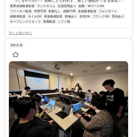
づくるやりがい ✅ 前例にとらわれず、新しい挑戦ができる環境 ✅...
業界未経験者歓迎
ランチタイム
社員登用あり
副業・WワークOK
フリーター歓迎
学歴不問
転勤なし
経験不問
未経験者歓迎
フルリモート
経験者歓迎
ネイルOK
有資格者歓迎
研修あり
在宅OK
ブランクOK
育休あり
オープニングスタッフ
長期歓迎
シフト制
同じ企業の求人
契約社員