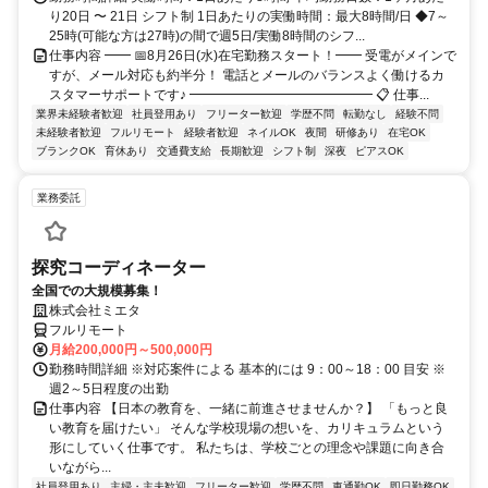
り20日 〜 21日 シフト制 1日あたりの実働時間：最大8時間/日 ◆7～
25時(可能な方は27時)の間で週5日/実働8時間のシフ...
仕事内容 ━━ 📅8月26日(水)在宅勤務スタート！━━ 受電がメインで
すが、メール対応も約半分！ 電話とメールのバランスよく働けるカ
スタマーサポートです♪ ━━━━━━━━━━━━━━ 📋 仕事...
業界未経験者歓迎
社員登用あり
フリーター歓迎
学歴不問
転勤なし
経験不問
未経験者歓迎
フルリモート
経験者歓迎
ネイルOK
夜間
研修あり
在宅OK
ブランクOK
育休あり
交通費支給
長期歓迎
シフト制
深夜
ピアスOK
業務委託
探究コーディネーター
全国での大規模募集！
株式会社ミエタ
フルリモート
月給200,000円～500,000円
勤務時間詳細 ※対応案件による 基本的には 9：00～18：00 目安 ※
週2～5日程度の出勤
仕事内容 【日本の教育を、一緒に前進させませんか？】 「もっと良
い教育を届けたい」 そんな学校現場の想いを、カリキュラムという
形にしていく仕事です。 私たちは、学校ごとの理念や課題に向き合
いながら...
社員登用あり
主婦・主夫歓迎
フリーター歓迎
学歴不問
車通勤OK
即日勤務OK