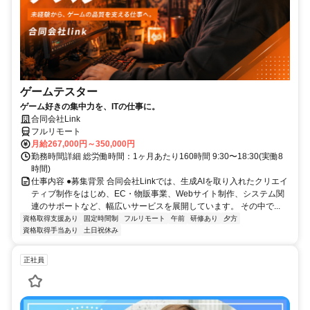
ゲームテスター
ゲーム好きの集中力を、ITの仕事に。
合同会社Link
フルリモート
月給267,000円～350,000円
勤務時間詳細 総労働時間：1ヶ月あたり160時間 9:30〜18:30(実働8
時間)
仕事内容 ●募集背景 合同会社Linkでは、生成AIを取り入れたクリエイ
ティブ制作をはじめ、EC・物販事業、Webサイト制作、システム関
連のサポートなど、幅広いサービスを展開しています。 その中で...
資格取得支援あり
固定時間制
フルリモート
午前
研修あり
夕方
資格取得手当あり
土日祝休み
正社員