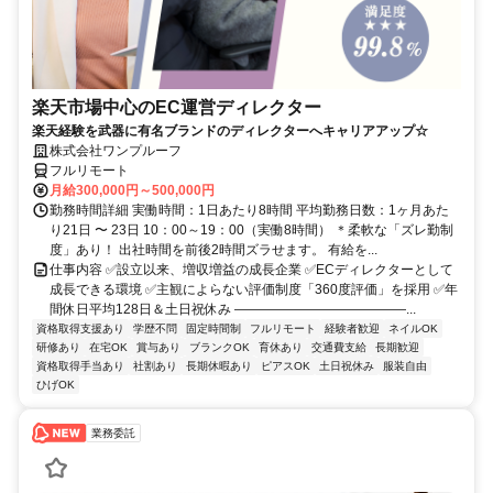
楽天市場中心のEC運営ディレクター
楽天経験を武器に有名ブランドのディレクターへキャリアアップ☆
株式会社ワンプルーフ
フルリモート
月給300,000円～500,000円
勤務時間詳細 実働時間：1日あたり8時間 平均勤務日数：1ヶ月あた
り21日 〜 23日 10：00～19：00（実働8時間） ＊柔軟な「ズレ勤制
度」あり！ 出社時間を前後2時間ズラせます。 有給を...
仕事内容 ✅設立以来、増収増益の成長企業 ✅ECディレクターとして
成長できる環境 ✅主観によらない評価制度「360度評価」を採用 ✅年
間休日平均128日＆土日祝休み ―――――――――――――...
資格取得支援あり
学歴不問
固定時間制
フルリモート
経験者歓迎
ネイルOK
研修あり
在宅OK
賞与あり
ブランクOK
育休あり
交通費支給
長期歓迎
資格取得手当あり
社割あり
長期休暇あり
ピアスOK
土日祝休み
服装自由
ひげOK
業務委託