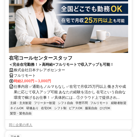
在宅コールセンタースタッフ
＜完全在宅勤務！＞高時給×フルリモートで収入アップも可能！
株式会社日本テレアポセンター
フルリモート
時給2,000円～3,000円
仕事内容 ✅通勤もノルマもなし ✅在宅で月収25万円以上 働き方や成
果に応じて収入アップ可能 あなたの経験を活かし 在宅という自由な
環境で稼げるお仕事！ ✅具体的には... ①クラウド上で提供され...
主婦・主夫歓迎
フリーター歓迎
シフト自由
学歴不問
フルリモート
経験者歓迎
ネイルOK
研修あり
在宅OK
シフト制
ピアスOK
服装自由
ひげOK
髪型・髪色自由
同じ企業の求人
正社員