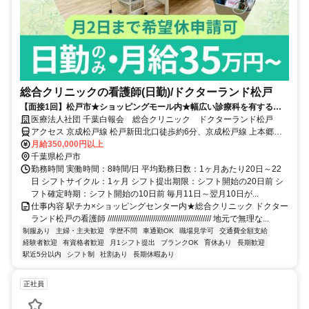
総合クリニックの看護師(日勤)/ドクターランド松戸
【面接1回】松戸市★ショッピングモール内★幅広い診療科を有する総
合クリニック★30代～50代の採用実績も多数！
医療法人社団 千葉白報会 総合クリニック ドクターランド松戸
アクセス 京成松戸線 松戸新田北口徒歩約6分、京成松戸線 上本郷北
口徒歩約6分、京成松戸線 みのり台北口徒歩約12分 新京成線「松戸
月給350,000円以上
新田駅」より徒歩5分
千葉県松戸市
勤務時間 実働時間：8時間/日 平均勤務日数：1ヶ月あたり20日～22
日 シフトサイクル：1ヶ月 シフト提出期限：シフト開始の20日前 シ
フト確定時期：シフト開始の10日前 毎月11日～翌月10日が...
仕事内容 駅チカ×ショッピングセンター内★総合クリニック ドクター
ランド松戸の看護師 ////////////////////////////////////////////////// 地元で無理な...
制服あり
主婦・主夫歓迎
学歴不問
車通勤OK
職場見学可
交通費全額支給
経験者歓迎
有資格者歓迎
月1シフト提出
ブランクOK
育休あり
長期歓迎
駅近5分以内
シフト制
社割あり
長期休暇あり
正社員