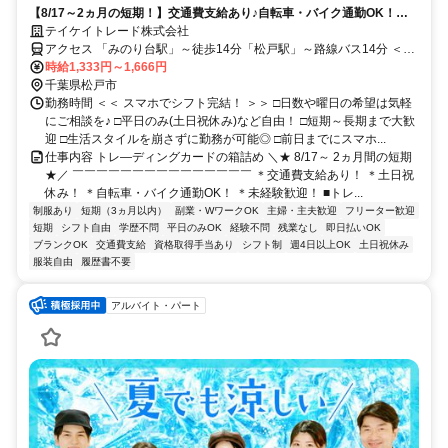
【8/17～2ヵ月の短期！】交通費支給あり♪自転車・バイク通勤OK！会
話少なめのコツコツ軽作業♪日払いOK！【WEB登録会実施中】
テイケイトレード株式会社
アクセス 「みのり台駅」～徒歩14分「松戸駅」～路線バス14分 ＜
WEB登録会実施中！＞
時給1,333円～1,666円
千葉県松戸市
勤務時間 ＜＜ スマホでシフト完結！ ＞＞ □日数や曜日の希望は気軽
にご相談を♪ □平日のみ(土日祝休み)など自由！ □短期～長期まで大歓
迎 □生活スタイルを崩さずに勤務が可能◎ □前日までにスマホ...
仕事内容 トレ―ディングカードの箱詰め ＼★ 8/17～ 2ヵ月間の短期
★／ ￣￣￣￣￣￣￣￣￣￣￣￣￣￣￣ ＊交通費支給あり！ ＊土日祝
休み！ ＊自転車・バイク通勤OK！ ＊未経験歓迎！ ■トレ...
制服あり
短期（3ヵ月以内）
副業・WワークOK
主婦・主夫歓迎
フリーター歓迎
短期
シフト自由
学歴不問
平日のみOK
経験不問
残業なし
即日払いOK
ブランクOK
交通費支給
資格取得手当あり
シフト制
週4日以上OK
土日祝休み
服装自由
履歴書不要
アルバイト・パート