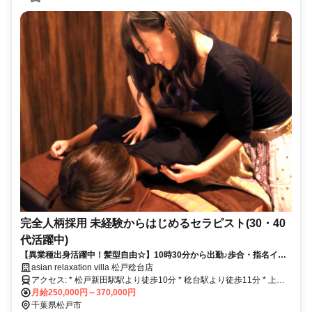
完全人柄採用 未経験からはじめるセラピスト(30・40
代活躍中)
【異業種出身活躍中！髪型自由☆】10時30分から出勤♪歩合・指名イン
センあり★学歴不問！手に職をつけて働ける♪
asian relaxation villa 松戸稔台店
アクセス: * 松戸新田駅駅より徒歩10分 * 稔台駅より徒歩11分 * 上本
郷駅より徒歩11分
月給250,000円～370,000円
千葉県松戸市