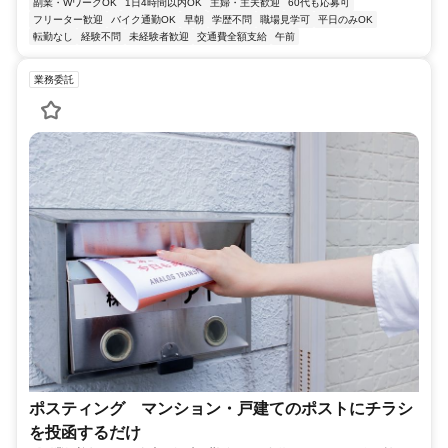
副業・WワークOK
1日4時間以内OK
主婦・主夫歓迎
60代も応募可
フリーター歓迎
バイク通勤OK
早朝
学歴不問
職場見学可
平日のみOK
転勤なし
経験不問
未経験者歓迎
交通費全額支給
午前
業務委託
ポスティング マンション・戸建てのポストにチラシ
を投函するだけ