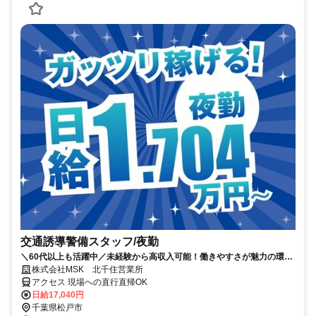
交通誘導警備スタッフ/夜勤
＼60代以上も活躍中／未経験から高収入可能！働きやすさが魅力の環境
で警備員デビューをしませんか！【月収34万円以上可能！日払いも
株式会社MSK 北千住営業所
OK！】勤務3日前迄シフト申請が可能です！週1日～・短期もOK！あな
アクセス 現場への直行直帰OK
たのライフスタイルに合わせてお仕事しませんか！未経験者大歓迎！年
日給17,040円
代幅広く活躍しています。
千葉県松戸市