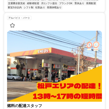
交通費全額支給
経験者歓迎
月1シフト提出
ブランクOK
育休あり
長期歓迎
駅近5分以内
シフト制
社割あり
長期休暇あり
アルバイト・パート
燃料の配達スタッフ