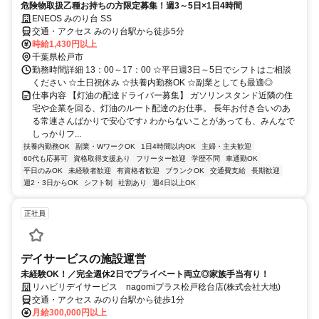
危険物取扱乙種お持ちの方限定募集！週3～5日×1日4時間
ENEOS みのり台 SS
交通・アクセス みのり台駅から徒歩5分
時給1,430円以上
千葉県松戸市
勤務時間詳細 13：00～17：00 ☆平日週3日～5日でシフトはご相談
ください ☆土日祝休み ☆扶養内勤務OK ☆副業としても最適◎
仕事内容 【灯油の配達ドライバー募集】 ガソリンスタンド近隣の住
宅や企業を回る、灯油のルート配達のお仕事。 長年お付き合いのあ
る常連さんばかりで安心です♪ わからないことがあっても、みんなで
しっかりフ...
扶養内勤務OK
副業・WワークOK
1日4時間以内OK
主婦・主夫歓迎
60代も応募可
資格取得支援あり
フリーター歓迎
学歴不問
車通勤OK
平日のみOK
未経験者歓迎
有資格者歓迎
ブランクOK
交通費支給
長期歓迎
週2・3日からOK
シフト制
社割あり
週4日以上OK
正社員
デイサービスの施設運営
未経験OK！／完全週休2日でプライベート両立◎家族手当有り！
リハビリデイサービス nagomiプラス松戸稔台店(株式会社大地)
交通・アクセス みのり台駅から徒歩1分
月給300,000円以上