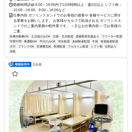
勤務時間詳細 8:00～19:00内で1日6時間以上・週2日以上 シフト例：
10:00～16:00、9:00～18:00など
仕事内容 ガソリンスタンドでのお客様の接客や 各種サービスに関す
る業務をお願いします。 お客様がセルフで給油される ガソリンスタ
ンドでのご案内業務や軽作業です。 ＜主なお仕事内容＞ ①お客様の
ご案...
扶養内勤務OK
土日祝のみOK
主婦・主夫歓迎
資格取得支援あり
フリーター歓迎
学歴不問
車通勤OK
平日のみOK
学生歓迎
未経験者歓迎
午前
有資格者歓迎
夕方
ブランクOK
交通費支給
長期歓迎
フルタイム歓迎
シフト制
社割あり
深夜
正社員