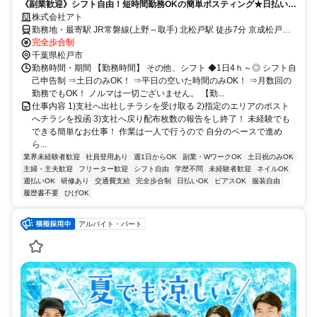
《副業歓迎》シフト自由！短時間勤務OKの簡単ポスティング★日払い
(規定有)・フリーター主婦(主夫)シニア活躍！
株式会社アト
勤務地・最寄駅 JR常磐線(上野～取手) 北松戸駅 徒歩7分 京成松戸線
上本郷駅 徒歩15分
完全歩合制
千葉県松戸市
勤務時間・期間 【勤務時間】 その他、シフト ◆1日4ｈ～◎ シフト自
己申告制 ⇒土日のみOK！ ⇒平日の空いた時間のみOK！ ⇒月数回の
勤務でもOK！ ノルマは一切ございません。 【勤...
仕事内容 1)支社へ出社しチラシを受け取る 2)指定のエリアのポスト
へチラシを投函 3)支社へ戻り配布枚数の報告をし終了！ 未経験でも
できる簡単なお仕事！ 作業は一人で行うので 自分のペースで進め
ら...
業界未経験者歓迎
社員登用あり
週1日からOK
副業・WワークOK
土日祝のみOK
主婦・主夫歓迎
フリーター歓迎
シフト自由
学歴不問
未経験者歓迎
ネイルOK
週払いOK
研修あり
交通費支給
完全歩合制
日払いOK
ピアスOK
服装自由
履歴書不要
ひげOK
アルバイト・パート