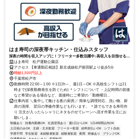
はま寿司の深夜帯キッチン・仕込みスタッフ
深夜の時間を収入アップに！フリーター多数活躍中♪高収入を目指せる環
境です！
はま寿司 松戸運動公園店
アクセス 【車通勤応相談】新京成線松戸新田駅より徒歩5分
時給1,500円以上
千葉県松戸市
勤務時間 22:00～1:00 ※1日2h～、週1日～OK ※高校生シフトは21
時まで(深夜勤務発生を防ぐため) ＊シフトについて ・上記時間の前後
など希望がある場合など、面接時にご希望の「勤務曜日...
仕事内容 ＼集中して働ける夜の厨房／ 簡単な調理対応、洗い物、厨
房の清掃、 翌日の準備作業なども行います。 ＊誰でもできる寿司作
り 注文が入ったらシャリにネタをのせてレーンへ流す作業を主にお
願いしま...
制服あり
扶養内勤務OK
社員登用あり
週1日からOK
1日4時間以内OK
土日祝のみOK
主婦・主夫歓迎
フリーター歓迎
給料前払いOK
シフト自由
学歴不問
学生歓迎
未経験者歓迎
経験者歓迎
夜間
研修あり
ブランクOK
交通費支給
まかないあり
長期歓迎