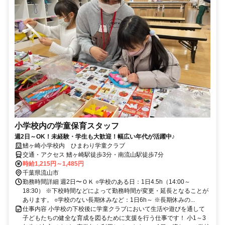
小学校内の学童保育スタッフ
週2日～OK！未経験・学生も大歓迎！幅広い年代が活躍中♪
鰭ヶ崎小学校内 ひまわり学童クラブ
交通・アクセス 鰭ヶ崎駅徒歩3分・南流山駅徒歩7分
時給1,215円～1,485円
千葉県流山市
勤務時間詳細 週2日〜ＯＫ ○学校のある日：1日4.5h（14:00～
18:30） ※下校時間などによって勤務時間が変更・延長となることが
あります。 ○学校のない長期休みなど：1日6h～ ※長期休みの...
仕事内容 小学校の下校後に学童クラブにおいて生活や遊びを通して
子どもたちの健全な育成を図るために支援を行う仕事です！ 小1～3