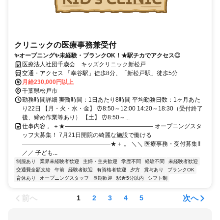
クリニックの医療事務兼受付
✨オープニング✨未経験・ブランクOK！★駅チカでアクセス◎
医療法人社団千歳会 キッズクリニック新松戸
交通・アクセス 「幸谷駅」徒歩8分、「新松戸駅」徒歩5分
月給230,000円以上
千葉県松戸市
勤務時間詳細 実働時間：1日あたり8時間 平均勤務日数：1ヶ月あた
り22日 【月・火・水・金】 ⏰8:50～12:00 14:20～18:30（受付終了
後、締め作業等あり） 【土】 ⏰8:50～...
仕事内容 。＋★――――――――――――――― オープニングスタ
ッフ大募集！ 7月21日開院の綺麗な施設で働ける
―――――――――――――――★＋ 。 ＼＼ 医療事務・受付募集!!
／／ 子ども...
制服あり
業界未経験者歓迎
主婦・主夫歓迎
学歴不問
経験不問
未経験者歓迎
交通費全額支給
午前
経験者歓迎
有資格者歓迎
夕方
賞与あり
ブランクOK
育休あり
オープニングスタッフ
長期歓迎
駅近5分以内
シフト制
前へ
次へ
1
2
3
4
5