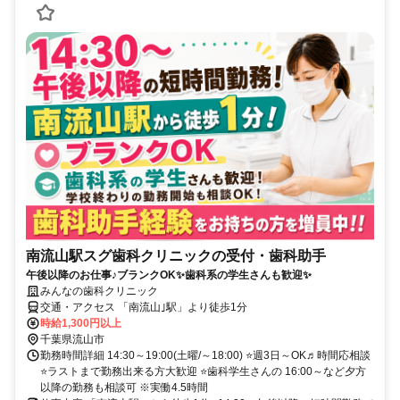
南流山駅スグ歯科クリニックの受付・歯科助手
午後以降のお仕事♪ブランクOK✨歯科系の学生さんも歓迎✨
みんなの歯科クリニック
交通・アクセス 「南流山｣駅」より徒歩1分
時給1,300円以上
千葉県流山市
勤務時間詳細 14:30～19:00(土曜/～18:00) ⭐週3日～OK♬時間応相談
⭐ラストまで勤務出来る方大歓迎 ⭐歯科学生さんの 16:00～など夕方
以降の勤務も相談可 ※実働4.5時間