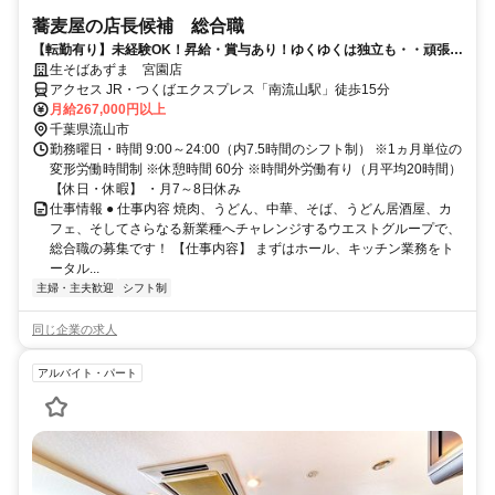
蕎麦屋の店長候補 総合職
【転勤有り】未経験OK！昇給・賞与あり！ゆくゆくは独立も・・頑張り
はしっかり評価します◎
生そばあずま 宮園店
アクセス JR・つくばエクスプレス「南流山駅」徒歩15分
月給267,000円以上
千葉県流山市
勤務曜日・時間 9:00～24:00（内7.5時間のシフト制） ※1ヵ月単位の
変形労働時間制 ※休憩時間 60分 ※時間外労働有り（月平均20時間）
【休日・休暇】 ・月7～8日休み
仕事情報 ● 仕事内容 焼肉、うどん、中華、そば、うどん居酒屋、カ
フェ、そしてさらなる新業種へチャレンジするウエストグループで、
総合職の募集です！ 【仕事内容】 まずはホール、キッチン業務をト
ータル...
主婦・主夫歓迎
シフト制
同じ企業の求人
アルバイト・パート