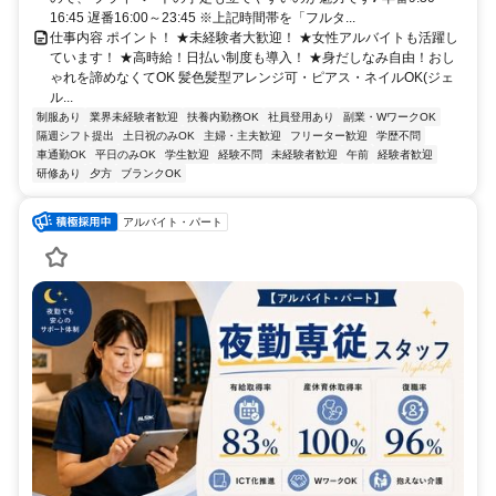
16:45 遅番16:00～23:45 ※上記時間帯を「フルタ...
仕事内容 ポイント！ ★未経験者大歓迎！ ★女性アルバイトも活躍し
ています！ ★高時給！日払い制度も導入！ ★身だしなみ自由！おし
ゃれを諦めなくてOK 髪色髪型アレンジ可・ピアス・ネイルOK(ジェ
ル...
制服あり
業界未経験者歓迎
扶養内勤務OK
社員登用あり
副業・WワークOK
隔週シフト提出
土日祝のみOK
主婦・主夫歓迎
フリーター歓迎
学歴不問
車通勤OK
平日のみOK
学生歓迎
経験不問
未経験者歓迎
午前
経験者歓迎
研修あり
夕方
ブランクOK
アルバイト・パート