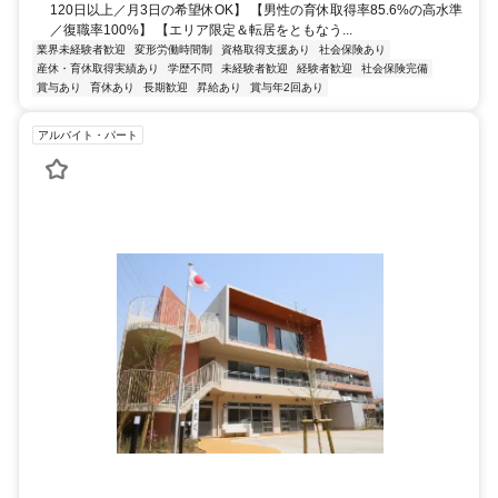
120日以上／月3日の希望休OK】 【男性の育休取得率85.6%の高水準
／復職率100%】 【エリア限定＆転居をともなう...
業界未経験者歓迎
変形労働時間制
資格取得支援あり
社会保険あり
産休・育休取得実績あり
学歴不問
未経験者歓迎
経験者歓迎
社会保険完備
賞与あり
育休あり
長期歓迎
昇給あり
賞与年2回あり
アルバイト・パート