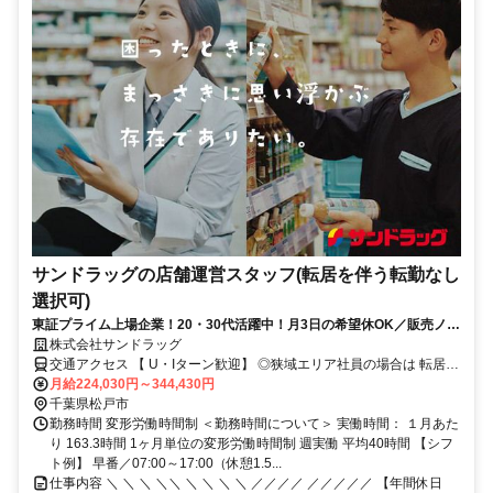
サンドラッグの店舗運営スタッフ(転居を伴う転勤なし
選択可)
東証プライム上場企業！20・30代活躍中！月3日の希望休OK／販売ノル
マなし／年収例32歳SV816万円／販促企画～商品管理など店舗運営がメ
株式会社サンドラッグ
インの仕事
交通アクセス 【 U・Iターン歓迎】 ◎狭域エリア社員の場合は 転居を
伴う転勤はありません。 ◎マイカー通勤OK
月給224,030円～344,430円
千葉県松戸市
勤務時間 変形労働時間制 ＜勤務時間について＞ 実働時間： １月あた
り 163.3時間 1ヶ月単位の変形労働時間制 週実働 平均40時間 【シフ
ト例】 早番／07:00～17:00（休憩1.5...
仕事内容 ＼ ＼ ＼ ＼＼ ＼ ＼ ＼ ＼ ／／／／ ／／／／／ 【年間休日