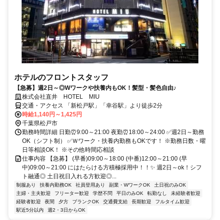
ホテルのフロントスタッフ
【急募】週2日～◎Wワークや扶養内もOK！髪型・髪色自由♪
株式会社直井 HOTEL MIU
交通・アクセス 「新松戸駅」「幸谷駅」より徒歩2分
時給1,140円～1,425円
千葉県松戸市
勤務時間詳細 日勤⏰9:00～21:00 夜勤⏰18:00～24:00 ✅週2日～勤務
OK（シフト制） ✅Ｗワーク・扶養内勤務もOKです！ ※勤務日数・曜
日等相談OK！ ※その他時間応相談
仕事内容 【急募】 (早番)09:00～18:00 (中番)12:00～21:00 (早
中)09:00～21:00 にはたらける方積極採用中！！✨ 週2日～ok！シフ
ト融通◎ 土日祝日入れる方歓迎◎...
制服あり
扶養内勤務OK
社員登用あり
副業・WワークOK
土日祝のみOK
主婦・主夫歓迎
フリーター歓迎
学歴不問
平日のみOK
転勤なし
未経験者歓迎
経験者歓迎
夜間
夕方
ブランクOK
交通費支給
長期歓迎
フルタイム歓迎
駅近5分以内
週2・3日からOK