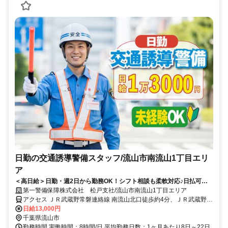
日勤の交通誘導警備スタッフ/流山市南流山1丁目エリ
ア
＜高日給＞日勤・週2日から勤務OK！シフト相談も柔軟対応♪日払可◎
未経験歓迎★
第一警備保障株式会社 松戸支社/流山市南流山1丁目エリア
アクセス ＪＲ武蔵野常磐連絡線 南流山北口徒歩約4分、ＪＲ武蔵野常
磐連絡線 南流山北口徒歩約4分、ＪＲ武蔵野常磐連絡線 南流山北口徒
日給13,000円
歩約4分 直行直帰OK＊交通費全額支給＊
千葉県流山市
勤務時間 実働時間：8時間/日 平均勤務日数：1ヶ月あたり8日～22日