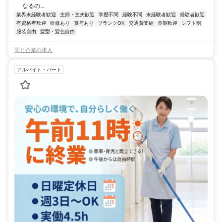
なるの...
業界未経験者歓迎
主婦・主夫歓迎
学歴不問
経験不問
未経験者歓迎
経験者歓迎
有資格者歓迎
研修あり
賞与あり
ブランクOK
交通費支給
長期歓迎
シフト制
服装自由
髪型・髪色自由
同じ企業の求人
アルバイト・パート