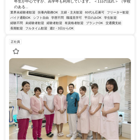
年生が中心ですが、高学年も利用しています。 ＜1日の流れ＞ （学校
のある...
業界未経験者歓迎
扶養内勤務OK
主婦・主夫歓迎
60代も応募可
フリーター歓迎
バイク通勤OK
シフト自由
学歴不問
職場見学可
平日のみOK
学生歓迎
経験不問
未経験者歓迎
経験者歓迎
有資格者歓迎
ブランクOK
交通費支給
長期歓迎
フルタイム歓迎
週2・3日からOK
正社員