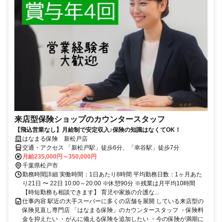
来店型保険ショップのカウンタースタッフ
【飛込営業なし】月給制で安定収入♪保険の知識はなくてOK！
はなまる保険 新松戸店
交通・アクセス 「新松戸駅」徒歩6分、「幸谷駅」徒歩7分
月給235,000円～350,000円
千葉県松戸市
勤務時間詳細 実働時間：1日あたり8時間 平均勤務日数：1ヶ月あた
り21日 〜 22日 10:00～20:00 ※休憩90分 ※残業は月平均10時間
【時短勤務も相談できます】 育児や家族の介護な...
仕事内容 駅近の大手スーパーに多くの店舗を展開 している来店型の
保険見直し専門店 「はなまる保険」のカウンタースタッフ ・保険料
金を抑えたい ・がんに備える保険を追加したい ・今の保険が満期に