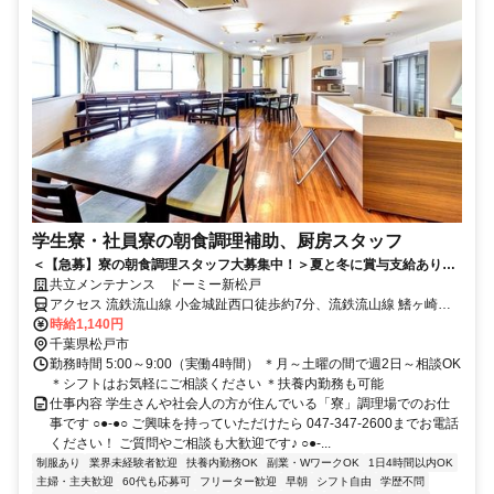
学生寮・社員寮の朝食調理補助、厨房スタッフ
＜【急募】寮の朝食調理スタッフ大募集中！＞夏と冬に賞与支給あり★
未経験大歓迎♪早朝のスキマ時間でOK！
共立メンテナンス ドーミー新松戸
アクセス 流鉄流山線 小金城趾西口徒歩約7分、流鉄流山線 鰭ヶ崎徒
歩約11分、ＪＲ武蔵野常磐連絡線 南流山北口徒歩約13分
時給1,140円
千葉県松戸市
勤務時間 5:00～9:00（実働4時間） ＊月～土曜の間で週2日～相談OK
＊シフトはお気軽にご相談ください ＊扶養内勤務も可能
仕事内容 学生さんや社会人の方が住んでいる「寮」調理場でのお仕
事です ○●-●○ ご興味を持っていただけたら 047-347-2600までお電話
ください！ ご質問やご相談も大歓迎です♪ ○●-...
制服あり
業界未経験者歓迎
扶養内勤務OK
副業・WワークOK
1日4時間以内OK
主婦・主夫歓迎
60代も応募可
フリーター歓迎
早朝
シフト自由
学歴不問