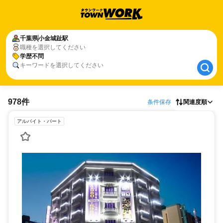
千葉県
千葉県
小金城趾駅
小金城趾駅
職種を選択してください
学歴不問
学歴不問
キーワードを選択してください
978件
条件保存
関連度順
アルバイト・パート