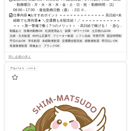
・勤務曜日：月・火・水・木・金・土・日・祝 ・勤務時間： [1]
08:00～17:00 ・最低勤務日数（週）：2日 ※...
仕事内容 ■おすすめポイント ＝＝＝＝＝＝＝＝＝＝＝＝＝ 高日給×未
経験でも厚待遇★ ＼交通費も全額支給！／ ＝＝＝＝＝＝＝＝＝＝＝
＝＝ ＜第一警備で働く7つのメリット＞ ・高日給で稼げる！ ・急な...
制服あり
扶養内勤務OK
社員登用あり
副業・WワークOK
土日祝のみOK
主婦・主夫歓迎
60代も応募可
フリーター歓迎
シフト自由
学歴不問
固定時間制
平日のみOK
学生歓迎
未経験者歓迎
交通費全額支給
経験者歓迎
即日払いOK
有資格者歓迎
研修あり
ブランクOK
同じ企業の求人
アルバイト・パート