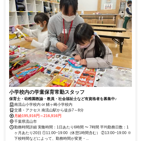
小学校内の学童保育常勤スタッフ
保育士・幼稚園教諭・教員・社会福祉士など有資格者を募集中♪
南流山小学校内 or 鰭ヶ崎小学校内
交通・アクセス 南流山駅から徒歩7～8分
月給195,916円～216,916円
千葉県流山市
勤務時間詳細 実働時間：1日あたり6時間 〜 7時間 平均勤務日数：1
ヶ月あたり20日 ①11:00~19:00（休憩1時間含む） ②13:00~19:00 ※
下校時間などによって、勤務時間が変更・...