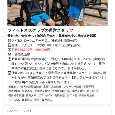
フィットネスクラブの運営スタッフ
最短3年で責任者へ！施設利用無料｜異業種出身20代が多数活躍
スパ&スポーツユアー南流山(株式会社南海公産)
交通・アクセス JR武蔵野線/TX線 南流山駅徒歩5分
月給230,000円～290,000円
千葉県流山市
勤務時間詳細 総労働時間：1週あたり40時間 8:30～23:30（実働8時
間） ※休憩あり ※シフト制 ⭐施設を自由に使える特典あり！ └勤務
時間の前後に施設が自由に使えるので、 身体を鍛えた...
仕事内容 \ 好きを仕事に × 早期昇格 × 健康維持 / スポーツの知識を活
かしながら 店舗運営のプロを目指せます - 【求人アピールポイント】
✅ 最短3年で店舗責任者へ昇格可能 ✅ 体系...
制服あり
業界未経験者歓迎
主婦・主夫歓迎
フリーター歓迎
学歴不問
車通勤OK
経験不問
未経験者歓迎
交通費全額支給
経験者歓迎
ネイルOK
有資格者歓迎
賞与あり
ブランクOK
長期歓迎
シフト制
長期休暇あり
ピアスOK
服装自由
髪型・髪色自由
アルバイト・パート