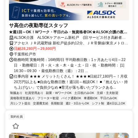
サ高住の夜勤専従スタッフ
★週1回～OK！Wワーク・平日のみ・無資格者OK★ALSOK介護の夜勤
介護スタッフ
ALSOK介護 ALSOKケアホーム新松戸 (旧:サービス付き高齢者向
け住宅 アミカの郷松戸)
アクセス ＪＲ武蔵野線 新松戸徒歩約12分、ＪＲ常磐線/東京メトロ千
代田線 北小金北口徒歩約13分
日給28,280円～29,600円
千葉県松戸市
勤務時間 実働時間：16時間/日 平均勤務日数：1ヶ月あたり4日～22
日 ・勤務曜日：月・火・水・木・金・土・日・祝 ・勤務時間： [1]
16:30～09:30 ・最低勤務日数（週）：2日 ...
仕事内容 ★★★ メリットたくさん！ ★★★ ■日給27,180円～！月収
20万円以上も ■自由な勤務日数！週1回～相談OK！ ■「抱えない・持
ち上げない」で負担少なめ ■育児が落ち着いたブランクある...
制服あり
社員登用あり
副業・WワークOK
土日祝のみOK
主婦・主夫歓迎
資格取得支援あり
フリーター歓迎
バイク通勤OK
車通勤OK
平日のみOK
月1シフト提出
交通費支給
長期歓迎
週2・3日からOK
シフト制
週4日以上OK
契約社員