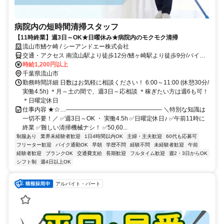
病院内の短時間清掃スタッフ
【11時終業】週3日～OK★日曜休み★病院内のモクモク清掃
流山市鰭ケ崎 / シーアンドエー株式会社
交通・アクセス 南流山駅より徒歩12分/鰭ヶ崎駅より徒歩9分/バイ
ク・自転車通勤可/車通勤不可
時給1,200円以上
千葉県流山市
勤務時間詳細 日数はお気軽に相談ください！ 6:00～11:00 (休憩30分/
実働4.5h) ＊月～土の間で、週3日～応相談 ＊稼ぎたい方は週6も可！
＊日曜定休日
仕事内容 ★☆…―――――――――――――――― ＼特別な知識は
一切不要！／ ✅週3日～OK ・ 実働4.5h ✅日曜定休日♪ ✅午前11時に
終業 ✅難しい清掃機械ナシ！ ✅50,60...
制服あり
業界未経験者歓迎
1日4時間以内OK
主婦・主夫歓迎
60代も応募可
フリーター歓迎
バイク通勤OK
早朝
学歴不問
経験不問
未経験者歓迎
午前
経験者歓迎
ブランクOK
交通費支給
長期歓迎
フルタイム歓迎
週2・3日からOK
シフト制
週4日以上OK
アルバイト・パート