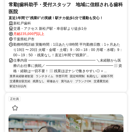
常勤|歯科助手・受付スタッフ 地域に信頼される歯科
医院
直近1年間で"残業0"の実績！駅チカ徒歩1分で通勤も安心！
新松戸歯科
交通・アクセス 新松戸駅・幸谷駅より徒歩1分
月給235,000円以上
千葉県松戸市
勤務時間詳細 実働時間：1日あたり8時間 平均勤務日数：1ヶ月あた
り19日 〜 20日 火曜・金曜・土曜）9：00～18：00 月曜・水曜）9：
00～19：50 ・残業なし！直近1年間で"残業0"...
仕事内容 ━━━━━━━━━━━━━━━━━━━ ＼未経験から医
療のお仕事に挑戦／ ━━━━━━━━━━━━━━━━━━━ ▨ 資
格・経験は一切不要！ ▨ 残業ほぼナシで働きやすい◎ ⭐ ...
業界未経験者歓迎
ランチタイム
学歴不問
固定時間制
転勤なし
経験不問
交通費全額支給
残業なし
研修あり
賞与あり
ブランクOK
交通費支給
駅近5分以内
正社員