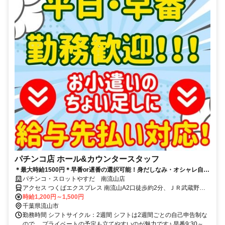
パチンコ店 ホール&カウンタースタッフ
＊最大時給1500円＊早番or遅番の選択可能！身だしなみ・オシャレ自
由！未経験者も大歓迎！好待遇バイトなら「やすだ」で決まり！
パチンコ・スロットやすだ 南流山店
アクセス つくばエクスプレス 南流山A2口徒歩約2分、ＪＲ武蔵野線
南流山北口徒歩約3分、ＪＲ武蔵野常磐連絡線 南流山北口徒歩約3分
時給1,200円～1,500円
千葉県流山市
勤務時間 シフトサイクル：2週間 シフトは2週間ごとの自己申告制な
ので、 プライベートの予定も立てやすいのが魅力です♪ 早番9:30～