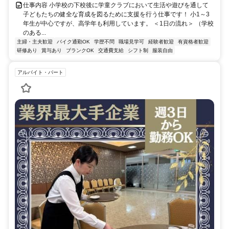
仕事内容 小学校の下校後に学童クラブにおいて生活や遊びを通して
子どもたちの健全な育成を図るために支援を行う仕事です！ 小1～3
年生が中心ですが、高学年も利用しています。 ＜1日の流れ＞ （学校
のある...
主婦・主夫歓迎
バイク通勤OK
学歴不問
職場見学可
経験者歓迎
有資格者歓迎
研修あり
賞与あり
ブランクOK
交通費支給
シフト制
服装自由
アルバイト・パート