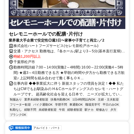
セレモニーホールでの配膳･片付け
業界最大手企業で安定性◎週3日〜家事や子育てと両立♪／2
株式会社ハートフーズサービス(セレモ新松戸ホール)
交通・アクセス 勤務地は、｢各ホール｣駅より3～5分(基本直行直帰)の
駅近現場多数
時給1,200円以上
千葉県松戸市
勤務時間詳細 7:00～14:00(実働2～4時間) 16:00～22:00(実働4～5時
間) ★週3～4日勤務できる方 ★早朝の時間や夕方から勤務できる方歓
迎♪ 上記時間を組み合わせて働く事もＯＫ...
仕事内容 ◆◆事業拡大に伴う 新規スタッフの増員を決定！◆◆ 私た
ちはCMでもお馴染みの H＆Cホールディングスの セレモ・ハートグ
ループです。 超高齢化社会を迎える日本で、 ニーズが拡大してい...
制服あり
業界未経験者歓迎
扶養内勤務OK
1日4時間以内OK
主婦・主夫歓迎
フリーター歓迎
バイク通勤OK
学歴不問
車通勤OK
職場見学可
平日のみOK
転勤なし
経験不問
未経験者歓迎
午前
経験者歓迎
駅ナカ
研修あり
夕方
ブランクOK
アルバイト・パート