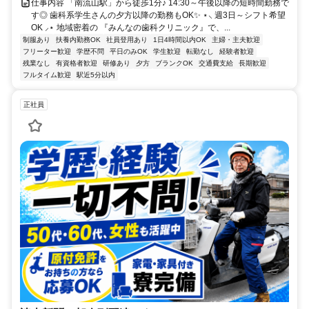
仕事内容 「南流山駅」から徒歩1分♪ 14:30～午後以降の短時間勤務で
す◎ 歯科系学生さんの夕方以降の勤務もOK✨ ⋆⸜ 週3日～シフト希望
OK ⸝⋆ 地域密着の 『みんなの歯科クリニック』で、...
制服あり
扶養内勤務OK
社員登用あり
1日4時間以内OK
主婦・主夫歓迎
フリーター歓迎
学歴不問
平日のみOK
学生歓迎
転勤なし
経験者歓迎
残業なし
有資格者歓迎
研修あり
夕方
ブランクOK
交通費支給
長期歓迎
フルタイム歓迎
駅近5分以内
正社員