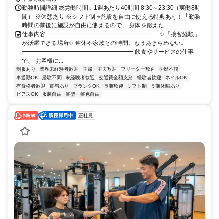
勤務時間詳細 総労働時間：1週あたり40時間 8:30～23:30（実働8時
間） ※休憩あり ※シフト制 ⭐施設を自由に使える特典あり！ └勤務
時間の前後に施設が自由に使えるので、 身体を鍛えた...
仕事内容 ━━━━━━━━━━━━━━━━━━━ ✨「接客経験」
が活躍できる場所✨ 連休や家族との時間、もうあきらめない。
━━━━━━━━━━━━━━━━━━━ 飲食やサービスの仕事
で、 お客様に...
制服あり
業界未経験者歓迎
主婦・主夫歓迎
フリーター歓迎
学歴不問
車通勤OK
経験不問
未経験者歓迎
交通費全額支給
経験者歓迎
ネイルOK
有資格者歓迎
賞与あり
ブランクOK
長期歓迎
シフト制
長期休暇あり
ピアスOK
服装自由
髪型・髪色自由
正社員