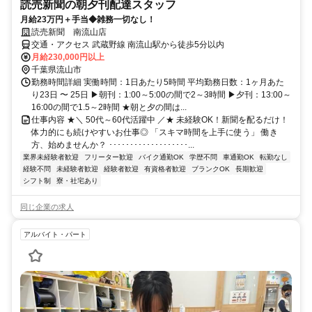
読売新聞の朝夕刊配達スタッフ
月給23万円＋手当◆雑務一切なし！
読売新聞 南流山店
交通・アクセス 武蔵野線 南流山駅から徒歩5分以内
月給230,000円以上
千葉県流山市
勤務時間詳細 実働時間：1日あたり5時間 平均勤務日数：1ヶ月あた
り23日 〜 25日 ▶朝刊：1:00～5:00の間で2～3時間 ▶夕刊：13:00～
16:00の間で1.5～2時間 ★朝と夕の間は...
仕事内容 ★＼ 50代～60代活躍中 ／★ 未経験OK！新聞を配るだけ！
体力的にも続けやすいお仕事◎ 「スキマ時間を上手に使う」 働き
方、始めませんか？ ･･･････････････････...
業界未経験者歓迎
フリーター歓迎
バイク通勤OK
学歴不問
車通勤OK
転勤なし
経験不問
未経験者歓迎
経験者歓迎
有資格者歓迎
ブランクOK
長期歓迎
シフト制
寮・社宅あり
同じ企業の求人
アルバイト・パート