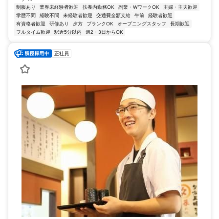
制服あり
業界未経験者歓迎
扶養内勤務OK
副業・WワークOK
主婦・主夫歓迎
学歴不問
経験不問
未経験者歓迎
交通費全額支給
午前
経験者歓迎
有資格者歓迎
研修あり
夕方
ブランクOK
オープニングスタッフ
長期歓迎
フルタイム歓迎
駅近5分以内
週2・3日からOK
正社員