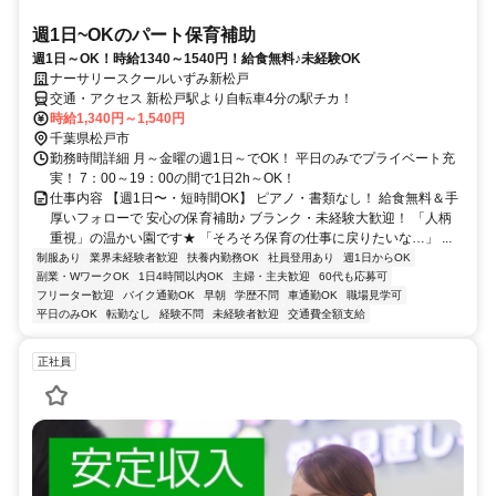
週1日~OKのパート保育補助
週1日～OK！時給1340～1540円！給食無料♪未経験OK
ナーサリースクールいずみ新松戸
交通・アクセス 新松戸駅より自転車4分の駅チカ！
時給1,340円～1,540円
千葉県松戸市
勤務時間詳細 月～金曜の週1日～でOK！ 平日のみでプライベート充
実！ 7：00～19：00の間で1日2h～OK！
仕事内容 【週1日〜・短時間OK】 ピアノ・書類なし！ 給食無料＆手
厚いフォローで 安心の保育補助♪ ブランク・未経験大歓迎！ 「人柄
重視」の温かい園です★ 「そろそろ保育の仕事に戻りたいな…」 ...
制服あり
業界未経験者歓迎
扶養内勤務OK
社員登用あり
週1日からOK
副業・WワークOK
1日4時間以内OK
主婦・主夫歓迎
60代も応募可
フリーター歓迎
バイク通勤OK
早朝
学歴不問
車通勤OK
職場見学可
平日のみOK
転勤なし
経験不問
未経験者歓迎
交通費全額支給
正社員