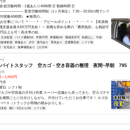
代市
 総労働時間：1週あたり40時間 ⏰ 勤務時間 ⏰
────────── 変形労働時間制（1ヶ月単位） 7:30～20:00の間でシフ
均実働40時間） ★無理の...
◆お仕事について ＊‥‥＊‥ アピールポイント ‥＊‥‥＊ ✨ 【有資格
職支援金最大60万円支給！ ✨ 前職を辞める際の「費用負担」も相談可
万円以上も可！高水準の給...
・主夫歓迎
バイク通勤OK
学歴不問
車通勤OK
職場見学可
転勤なし
午前
資格者歓迎
研修あり
夕方
賞与あり
育休あり
交通費支給
シフト制
寮・社宅あり
食事補助あり
ひげOK
ート
バイトスタッフ 空カゴ・空き容器の整理 夜間~早朝 795
会社
円～1,500円
代市
曜日: シフト制
 空カゴや空容器の片付け作業 スーパー店舗から戻ってきた、空カゴテナ
を種類ごとに仕分けしながら、片付けていただくお仕事です！ カゴ台
バース（トラックが荷物の積みおろしを...
費支給
週2・3日からOK
シフト制