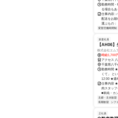
勤務時間・
る場合もあ
仕事内容:
配送をお願
運ぶもの： 
変形労働時間制
派遣社員
【AH06
株式会社エム
時給1,70
アクセス 
千葉県八千
勤務時間 
くて」 とい
12:00 ★週
仕事内容 
肉スタッフ
■単純・カン
主婦・主夫歓迎
長期歓迎
シフ
正社員