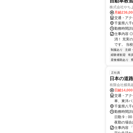
自動車教
株式会社やち
月給236,0
交通・アク
千葉県八千
勤務時間詳細
仕事内容 
消！ 充実
です。 当
制服あり
主婦
経験者歓迎
有
昼食補助あり
正社員
日本の道
有限会社横島
日給14,00
交通・アクセ
車、東洋バ
千葉県八千
勤務時間詳細
日勤 9：0
夜勤の場合は2
仕事内容 