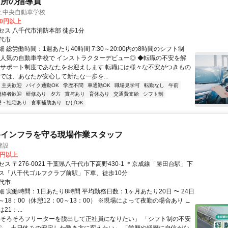
習所の指導員
よ中央自動車学校
00円以上
セス 八千代市消防本部 徒歩1分
代市
 総労働時間：1週あたり40時間 7:30～20:00内の8時間のシフト制
◎人気の自動車学校で インストラクターデビュー◎ ◆転職の不安を解
のサポート制度であなたをお迎えします 転職には様々な不安がつきもの
校では、あなたが安心して新たな一歩を...
・主夫歓迎
バイク通勤OK
学歴不問
車通勤OK
職場見学可
転勤なし
午前
資格者歓迎
研修あり
夕方
賞与あり
育休あり
交通費支給
シフト制
寮・社宅あり
食事補助あり
ひげOK
路インフラを守る現場作業スタッフ
建設
0円以上
ス 〒276-0021 千葉県八千代市下高野430-1 ＊京成線「勝田台駅」下
ス「八千代ゴルフクラブ前駅」下車、徒歩10分
代市
 実働時間：1日あたり8時間 平均勤務日数：1ヶ月あたり20日 〜 24日
0～18：00（休憩12：00～13：00） ※現場によって夜勤の場合あり ∟
1：...
「そろそろフリーターを脱出して正社員になりたい」 「シフト制の不安