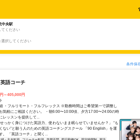
代中央駅
してください
を選択してください
条件保
な英語コーチ
0円～405,000円
ト
細 ・フルリモート・フルフレックス ※勤務時間はご希望第一で調整し
気軽にご相談ください。 ・朝6:00〜10:00頃、夕方17:00〜24:00の時
レッスンを提供して...
「せっかく身につけた英語力、使わないまま眠らせていませんか？」 “も
ない”と願う人のための英語コーチングスクール 「90 English」を運
。 「英語コーチ」と聞く...
主婦・主夫歓迎
フリーター歓迎
学歴不問
即日勤務OK
固定時間制
英語