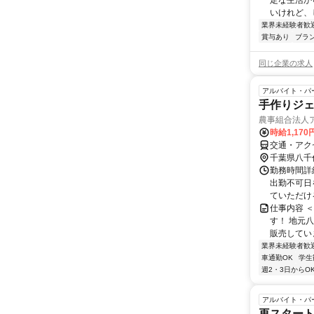
定な生活か
いけれど、
業界未経験者歓
賞与あり
ブラ
同じ企業の求人
アルバイト・パ
手作りジ
農事組合法人
時給1,17
交通・アク
千葉県八千
勤務時間詳細
出勤不可日
ていただける
仕事内容 
す！ 地元
販売していま
業界未経験者歓
車通勤OK
学生
週2・3日からO
アルバイト・パ
再スタート