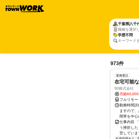
千葉県
八千
職種を選択
学歴不問
キーワード
973件
業務委託
在宅可能
90株式会社
月給60,00
フルリモー
勤務時間詳
ますので、お
間帯を中心に
仕事内容 
う挫折したく
営しています
社員登用あり