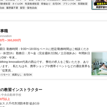
経験者歓迎
ネイルOK
有資格者歓迎
研修あり
在宅OK
ブランクOK
長期歓迎
自由
履歴書不要
髪型・髪色自由
人事職
nnovation
00円～360,000円
ト
日: 勤務時間：9:00〜18:00をベースに想定/勤務時間はご相談くださ
8h・休憩1h） 勤務日：月〜金（完全週休2日制／土日祝休み） 年間休日
GW・年末...
Abthing Innovation代表の西山です。 弊社の求人をご覧いただき、あり
います。 . 私たちは今、携帯ショップや携帯イベントなどの通信業界を
従業員...
ルリモート
残業なし
在宅OK
校の教習インストラクター
よ中央自動車学校
00円以上
セス 八千代市消防本部 徒歩1分