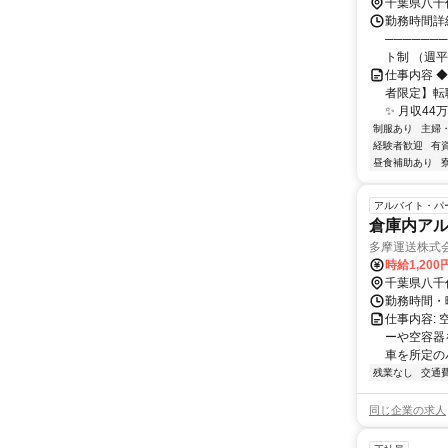
千葉県八千
勤務時間詳細
──────
ト制 （週平
仕事内容 
者限定】転
✨ 月収44
制服あり
主婦
経験者歓迎
有
昼食補助あり
アルバイト・パ
倉庫内アル
多摩運送株式
時給1,200
千葉県八千
勤務時間・
仕事内容:
ーや空容器
車を所定の
残業なし
交通
同じ企業の求人