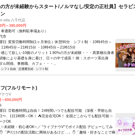
上の方が未経験からスタート/ノルマなし/安定の正社員】セラピ
ャン
ion villa 八千代店
00円～380,000円
クセス: ・車通勤可（無料駐車場あり）
代市
日: 変形労働時間制(1ヶ月単位）休憩90分 シフト制 ・10時45分～
・11時45分～21時15分 ・10時45分～21時15分
 ☆感じて欲しい10個のメリット 1.90%の方が未経験・・・異業種出身者
研修により基礎を身に着け、日々の中で成長！ 例：スポーツ系出身
ダル関係、事務職、カフェ・・・...
シフト自由
交通費支給
シフト制
フ(フルリモート)
ブナウV
円～600,000円
ト
曜日: ⏰勤務時間は自由！ 24時間いつでも配信可能 （深夜・早朝も自
日〜、1日1時間～OK！ ⛺完全在宅OK！ 全国どこからでも配信可能 ✨
ークOK
＼✨未経験・初心者OK✨／ "ライブナウV"でボイス配信 デビューしてみ
 ✋「声だけの配信活動に興味があるけど…」 ✋「趣味・好きなことで稼