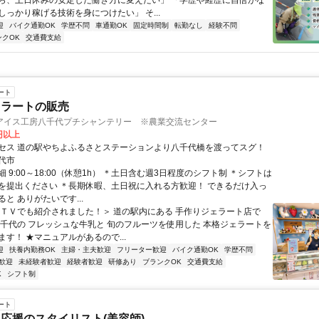
ら、土日休みの安定した働き方に変えたい」 「学歴や経歴に自信がな
しっかり稼げる技術を身につけたい」 そ...
迎
バイク通勤OK
学歴不問
車通勤OK
固定時間制
転勤なし
経験不問
ンクOK
交通費支給
ート
ェラートの販売
アイス工房八千代プチシャンテリー ※農業交流センター
0円以上
セス 道の駅やちよふるさとステーションより八千代橋を渡ってスグ！
代市
 9:00～18:00（休憩1h） ＊土日含む週3日程度のシフト制 ＊シフトは
を提出ください ＊長期休暇、土日祝に入れる方歓迎！ できるだけ入っ
と ありがたいです...
＜ＴＶでも紹介されました！＞ 道の駅内にある 手作りジェラート店で
八千代の フレッシュな牛乳と 旬のフルーツを使用した 本格ジェラートを
す！ ★マニュアルがあるので...
迎
扶養内勤務OK
主婦・主夫歓迎
フリーター歓迎
バイク通勤OK
学歴不問
歓迎
未経験者歓迎
経験者歓迎
研修あり
ブランクOK
交通費支給
K
シフト制
ート
応援のスタイリスト(美容師)