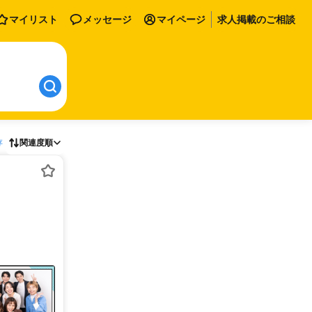
マイリスト
メッセージ
マイページ
求人掲載のご相談
存
関連度順