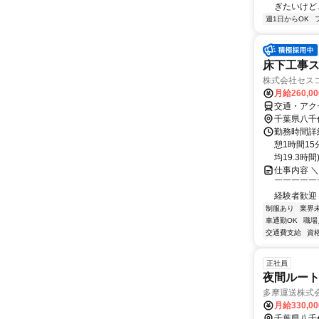
ぎたいけど…
週1日からOK
床下工事
株式会社セス
月給260,0
交通・アク
千葉県八千
勤務時間詳細
憩1時間1
均19.3時間
仕事内容 
￣￣￣￣￣
経験者歓迎！
制服あり
業界
車通勤OK
職場
交通費支給
資
正社員
夜間ルート
多摩運送株式
月給330,0
千葉県八千