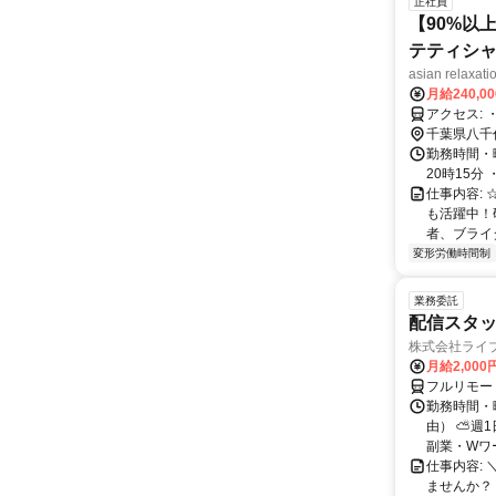
正社員
【90%以
テティシ
asian relaxat
月給240,0
ア
千葉県八千
勤務時間・曜
20時15分 
仕事内容:
も活躍中！
者、ブライ
変形労働時間制
業務委託
配信スタッ
株式会社ライ
月給2,000
フルリモー
勤務時間・
由） ⛅週1
副業・Wワ
仕事内容: 
ませんか？