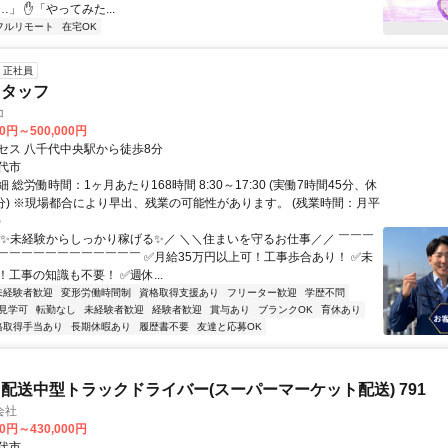
」 ✋「やってみた...
フルリモート
在宅OK
正社員
スタッフ
コ
00円～500,000円
セス 八千代中央駅から徒歩8分
代市
 総労働時間：1ヶ月あたり168時間 8:30～17:30 (実働7時間45分、休
5分) ※現場都合により早出、残業の可能性があります。 (残業時間：月平
)
＼✨未経験からしっかり稼げる✨／ ＼＼住まいを守るお仕事／／ ￣￣￣
￣￣￣￣￣￣￣￣￣￣￣￣ ✅月給35万円以上可！工事歩合あり！ ✅未
工事の知識も不要！ ✅週休...
未経験者歓迎
変形労働時間制
資格取得支援あり
フリーター歓迎
学歴不問
見学可
転勤なし
未経験者歓迎
経験者歓迎
賞与あり
ブランクOK
育休あり
格取得手当あり
長期休暇あり
履歴書不要
友達と応募OK
配送中型トラックドライバー(スーパーマーケット配送) 791
会社
00円～430,000円
代市