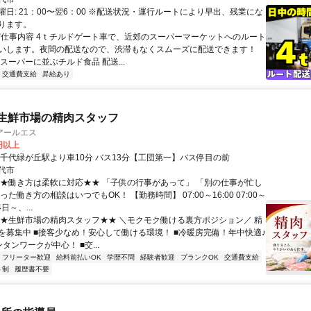
曜日: 21：00〜翌6：00 ※配送状況・運行ルートにより早出、残業にな
ります。
 ✅仕事内容 4ｔチルドゲート車で、近郊のスーパーマーケットへのルート
いします。夜間の配送なので、渋滞もなくスムーズに配送できます！
スーパーに並ぶチルド食品 配送...
交通費支給
昇給あり
】生鮮市場の精肉スタッフ
アールエス
0円以上
八千代緑が丘駅より車10分 バス13分【工団第一】バス停目の前
代市
★★働き方は柔軟に対応★★ 「子供の行事があって」 「別の仕事が忙し
った働き方の相談はいつでもOK！ 【勤務時間】 07:00～16:00 07:00～
4日～、...
★★生鮮市場の精肉スタッフ★★ ＼モクモク働ける裏方ポジション／ 精
を募集中 ■接客少なめ！安心して働ける環境！ ■冷暖房完備！年中快適♪
タンワークが中心！ ■交...
フリーター歓迎
給料前払いOK
学歴不問
経験者歓迎
ブランクOK
交通費支給
ト制
履歴書不要