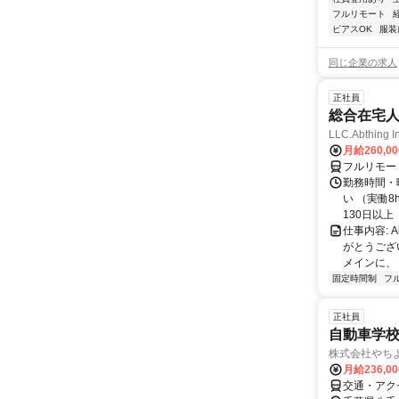
フルリモート
ピアスOK
服装
同じ企業の求人
正社員
総合在宅
LLC.Abthing I
月給260,0
フルリモー
勤務時間・曜
い （実働
130日以上（
仕事内容: 
がとうござ
メインに、「
固定時間制
フ
正社員
自動車学
株式会社やち
月給236,0
交通・アク