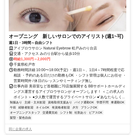
オープニング 新しいサロンでのアイリスト(週1~可)
週1日・3時間～自由シフト
アイブロウサロン Natural Eyebrow 松戸みのり台店
交通・アクセス みのり台駅から徒歩10分
時給1,300円～2,000円
千葉県松戸市
勤務時間詳細 10:00〜18:00(予定) ・週1日～、1日4～7時間程度で応
相談 ・予約のある日だけの勤務もOK ・シフト管理は個人にお任せ ・
営業時間外 / 休日のレッスンやミーティング無し
仕事内容 美容室など首都圏に70店舗展開する BBサポートホールディ
ングス運営するアイブロウサロンが オープンします！ ＜この求人の
ポイント＞ ●少人数で運営するプライベートサロン ●“あなたらしく...
制服あり
主婦・主夫歓迎
資格取得支援あり
バイク通勤OK
学歴不問
車通勤OK
午前
経験者歓迎
ネイルOK
有資格者歓迎
夕方
ブランクOK
オープニングスタッフ
交通費支給
シフト制
社割あり
ピアスOK
髪型・髪色自由
同じ企業の求人