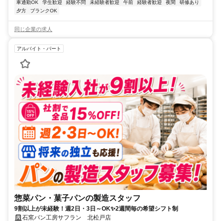
車通勤OK
学生歓迎
経験不問
未経験者歓迎
午前
経験者歓迎
夜間
研修あり
夕方
ブランクOK
同じ企業の求人
アルバイト・パート
惣菜パン・菓子パンの製造スタッフ
9割以上が未経験！週2日・3日～OK✨2週間毎の希望シフト制
石窯パン工房サフラン 北松戸店