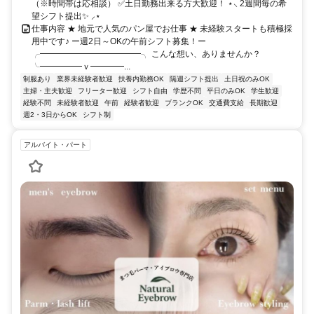
（※時間帯は応相談） ✅土日勤務出来る方大歓迎！ ⋆⸜ 2週間毎の希
望シフト提出✨ ⸝⋆
仕事内容 ★ 地元で人気のパン屋でお仕事 ★ 未経験スタートも積極採
用中です♪ ー週2日～OKの午前シフト募集！ー
╭━━━━━━━━━━━━╮ こんな想い、ありませんか？
╰━━━━━ｖ━━━━...
制服あり
業界未経験者歓迎
扶養内勤務OK
隔週シフト提出
土日祝のみOK
主婦・主夫歓迎
フリーター歓迎
シフト自由
学歴不問
平日のみOK
学生歓迎
経験不問
未経験者歓迎
午前
経験者歓迎
ブランクOK
交通費支給
長期歓迎
週2・3日からOK
シフト制
アルバイト・パート