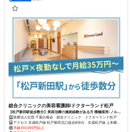
総合クリニックの美容看護師/ドクターランド松戸
【松戸新田駅徒歩数分】美容治療の施術経験がある方 積極採用♪ノルマ
なし・日勤のみ★准看護師もOK★面接1回のみ！
医療法人社団 千葉白報会 総合クリニック ドクターランド松戸
アクセス 京成松戸線 松戸新田北口徒歩約6分、京成松戸線 上本郷北
口徒歩約6分、京成松戸線 みのり台北口徒歩約12分 新京成線「松戸
月給350,000円以上