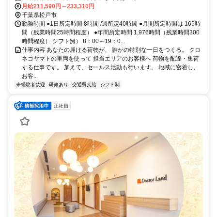
月給211,590円～233,310円
千葉県松戸市
勤務時間 ●1日所定時間 8時間 /週所定40時間 ●月間所定時間は 165時
間（残業時間25時間程度） ●年間所定時間 1,976時間（残業時間300
時間程度） シフト例） 8：00～19：0...
仕事内容 あなたの届ける荷物が、 誰かの特別な一日をつくる。 クロ
ネコヤマトの車両を使って 担当エリアのお客様へ 荷物を配達・集荷
する仕事です。 加えて、セールス活動も行います。 地域に密着し、
お客...
未経験者歓迎
研修あり
交通費支給
シフト制
正社員