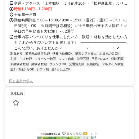
交通・アクセス 「上本郷駅」より徒歩10分・「松戸新田駅」より徒
歩12分
時給1,180円～1,280円
千葉県松戸市
勤務時間詳細 5:00～15:00／9:00～15:00 ⭐週2日・週3日～OK！ ⭐1
日5時間～OK （※時間帯は応相談） ✅土日勤務出来る方大歓迎！ ✅
平日の早朝勤務も大歓迎！ ⋆⸜ 2週間...
仕事内容 パンづくりを仕事にしたい方、歓迎！ 経験を活かしたい方
も これから学びたい方も応援します♪ ╭━━━━━━━━━━━━╮
こんな想い、ありませんか？ ╰━━━━━ｖ━━━━━━╯ ✔ ...
制服あり
業界未経験者歓迎
扶養内勤務OK
隔週シフト提出
土日祝のみOK
主婦・主夫歓迎
フリーター歓迎
シフト自由
学歴不問
平日のみOK
経験不問
未経験者歓迎
経験者歓迎
ブランクOK
交通費支給
長期歓迎
フルタイム歓迎
週2・3日からOK
シフト制
週4日以上OK
同じ企業の求人
派遣社員