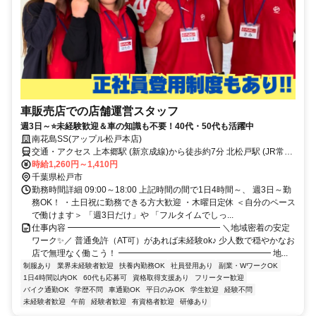
車販売店での店舗運営スタッフ
週3日～⭐未経験歓迎＆車の知識も不要！40代・50代も活躍中
南花島SS(アップル松戸本店)
交通・アクセス 上本郷駅 (新京成線)から徒歩約7分 北松戸駅 (JR常磐
線)から徒歩約10分 ◎車・バイク通勤OK
時給1,260円～1,410円
千葉県松戸市
勤務時間詳細 09:00～18:00 上記時間の間で1日4時間～、 週3日～勤
務OK！ ・土日祝に勤務できる方大歓迎 ・木曜日定休 ＜自分のペース
で働けます＞ 「週3日だけ」や 「フルタイムでしっ...
仕事内容 ━━━━━━━━━━━━━━━━━━ ＼地域密着の安定
ワーク✨／ 普通免許（AT可）があれば未経験ok♪ 少人数で穏やかなお
店で無理なく働こう！ ━━━━━━━━━━━━━━━━━━ 地...
制服あり
業界未経験者歓迎
扶養内勤務OK
社員登用あり
副業・WワークOK
1日4時間以内OK
60代も応募可
資格取得支援あり
フリーター歓迎
バイク通勤OK
学歴不問
車通勤OK
平日のみOK
学生歓迎
経験不問
未経験者歓迎
午前
経験者歓迎
有資格者歓迎
研修あり