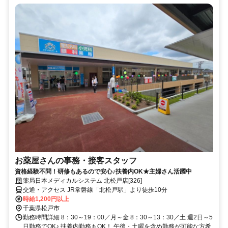
お薬屋さんの事務・接客スタッフ
資格経験不問！研修もあるので安心♪扶養内OK★主婦さん活躍中
薬局日本メディカルシステム 北松戸店[326]
交通・アクセス JR常磐線「北松戸駅」より徒歩10分
時給1,200円以上
千葉県松戸市
勤務時間詳細 8：30～19：00／月～金 8：30～13：30／土 週2日～5
日勤務でOK♪ 扶養内勤務もOK！ 午後・土曜を含め勤務が可能な方希