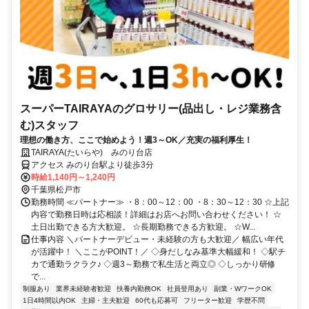
スーパーTAIRAYAのグロサリー(品出し・レジ業務含
む)スタッフ
理想の働き方、ここで始めよう！週3～OK／充実の福利厚生！
TAIRAYA(たいらや) みのり台店
アクセス みのり台駅より徒歩3分
時給1,140円～1,240円
千葉県松戸市
勤務時間 ≪パートナー≫ ・8：00～12：00 ・8：30～12：30 ☆上記
内容で勤務日時は応相談！詳細はお店へお問い合わせください！ ☆
土日出勤できる方大歓迎。 ☆長期勤務できる方歓迎。 ☆W...
仕事内容 ＼パートナーデビュー・未経験の方も大歓迎／ 幅広い年代
が活躍中！ ＼ここがPOINT！／ ◇身だしなみ基準大幅緩和！ ◇駅チ
カで通勤ラクラク♪ ◇週3～勤務で私生活と両立◎ ◇しっかり研修
で...
制服あり
業界未経験者歓迎
扶養内勤務OK
社員登用あり
副業・WワークOK
1日4時間以内OK
主婦・主夫歓迎
60代も応募可
フリーター歓迎
学歴不問