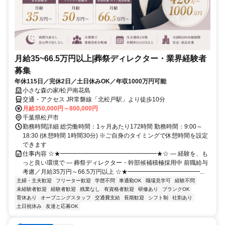
月給35~66.5万円以上|葬祭ディレクター・業界経験者
募集
年休115日／完休2日／土日休みOK／年収1000万円可能
小さな森の家/松戸南花島
交通・アクセス JR常磐線「北松戸駅」より徒歩10分
月給350,000円～800,000円
千葉県松戸市
勤務時間詳細 総労働時間：1ヶ月あたり172時間 勤務時間：9:00～
18:30 (休憩時間 1時間30分) ※ご自身のタイミングで休憩時間を設定
できます
仕事内容 ☆★━━━━━━━━━━━━━━━━★☆ ― 経験を、も
っと良い環境で ― 葬祭ディレクター・幹部候補積極採用中 前職給与
考慮／月給35万円～66.5万円以上 ☆★━━━━━━━━━━━━...
主婦・主夫歓迎
フリーター歓迎
学歴不問
車通勤OK
職場見学可
経験不問
未経験者歓迎
経験者歓迎
残業なし
有資格者歓迎
研修あり
ブランクOK
育休あり
オープニングスタッフ
交通費支給
長期歓迎
シフト制
社割あり
土日祝休み
友達と応募OK