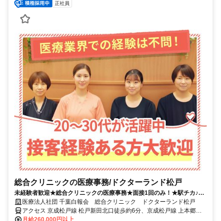
正社員
総合クリニックの医療事務/ドクターランド松戸
未経験者歓迎★総合クリニックの医療事務★面接1回のみ！★駅チカ♪グ
リーンマークシティ松戸新田内★
医療法人社団 千葉白報会 総合クリニック ドクターランド松戸
アクセス 京成松戸線 松戸新田北口徒歩約6分、京成松戸線 上本郷北
口徒歩約6分、京成松戸線 みのり台北口徒歩約12分 新京成線「松戸
月給260,000円以上