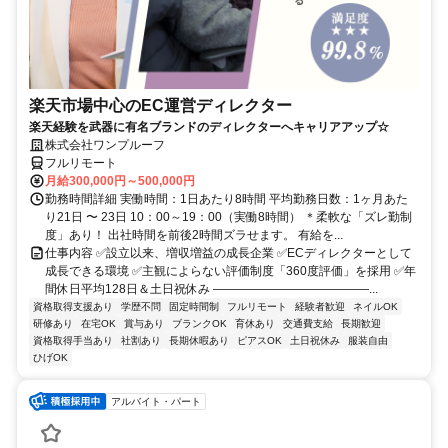
楽天市場中心のEC運営ディレクター
楽天経験を武器に有名ブランドのディレクターへキャリアアップ☆
株式会社ワンプルーフ
フルリモート
月給300,000円～500,000円
勤務時間詳細 実働時間：1日あたり8時間 平均勤務日数：1ヶ月あた
り21日 〜 23日 10：00～19：00（実働8時間） ＊柔軟な「ズレ勤制
度」あり！ 出社時間を前後2時間ズラせます。 有給を...
仕事内容 ✅設立以来、増収増益の成長企業 ✅ECディレクターとして
成長できる環境 ✅主観によらない評価制度「360度評価」を採用 ✅年
間休日平均128日＆土日祝休み ―――――――――――――...
資格取得支援あり
学歴不問
固定時間制
フルリモート
経験者歓迎
ネイルOK
研修あり
在宅OK
賞与あり
ブランクOK
育休あり
交通費支給
長期歓迎
資格取得手当あり
社割あり
長期休暇あり
ピアスOK
土日祝休み
服装自由
ひげOK
アルバイト・パート