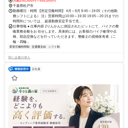
月給250,500円～450,000円
千葉県松戸市
勤務曜日・時間 【所定労働時間】 4月～9月 9:45～19:05（その他勤
務シフトによる） 注）営業時間は10:00～19:30 19:05～20:15までの
時間外については、 超過勤務安定手当で充...
仕事情報 ● 仕事内容 2りんかんに併設されたピットにて、バイクの整
備業務全般をお 任せします。具体的には、お客様のバイク修理や点
検、部品交換などを行っていただきます。整備士の資格保有者（二
輪・四輪...
変形労働時間制
交通費支給
シフト制
同じ企業の求人
正社員