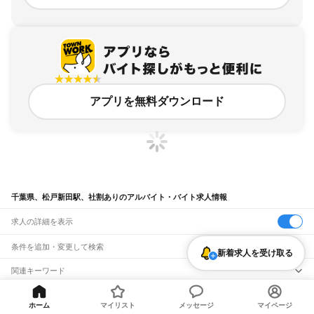
アプリを無料ダウンロード
千葉県、松戸新田駅、社割ありのアルバイト・バイト求人情報
求人の詳細を表示
条件を追加・変更して検索
新着求人を受け取る
市区町村を追加・変更
関連キーワード
完全在宅ワーク 全国
シール貼り 在宅
現在地周辺
ガチャガチャ
犬カフェ
千葉県
駅を追加・変更
バイトTOP
千葉県
松戸市
松戸新田駅
社割ありのアルバイト・バイ
千葉県
すべて
ホーム
マイリスト
メッセージ
マイページ
ト・求人
千葉市
すべて