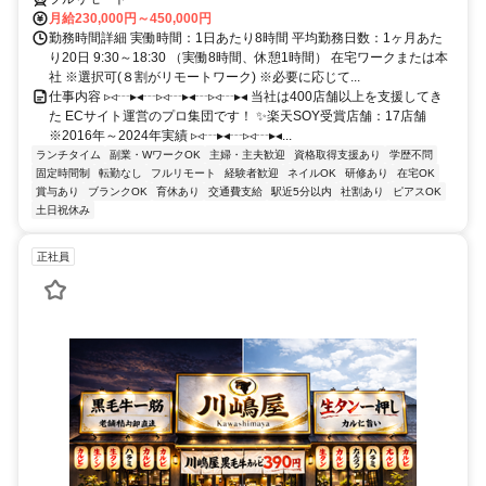
月給230,000円～450,000円
勤務時間詳細 実働時間：1日あたり8時間 平均勤務日数：1ヶ月あた
り20日 9:30～18:30 （実働8時間、休憩1時間） 在宅ワークまたは本
社 ※選択可(８割がリモートワーク) ※必要に応じて...
仕事内容 ▹◃┄▸◂┄▹◃┄▸◂┄▹◃┄▸◂ 当社は400店舗以上を支援してき
た ECサイト運営のプロ集団です！ ✨楽天SOY受賞店舗：17店舗
※2016年～2024年実績 ▹◃┄▸◂┄▹◃┄▸◂...
ランチタイム
副業・WワークOK
主婦・主夫歓迎
資格取得支援あり
学歴不問
固定時間制
転勤なし
フルリモート
経験者歓迎
ネイルOK
研修あり
在宅OK
賞与あり
ブランクOK
育休あり
交通費支給
駅近5分以内
社割あり
ピアスOK
土日祝休み
正社員