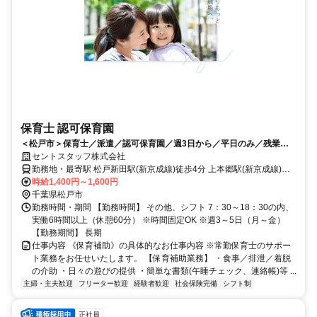
保育士 認可保育園
＜松戸市＞保育士／派遣／認可保育園／週3日から／平日のみ／残業ほ
ぼなし／経験不問
セントスタッフ株式会社
勤務地・最寄駅 松戸新田駅(新京成線)徒歩4分 上本郷駅(新京成線)徒
歩4分
時給1,400円～1,600円
千葉県松戸市
勤務時間・期間 【勤務時間】 その他、シフト 7：30～18：30の内、
実働6時間以上（休憩60分） ※時間固定OK ※週3～5日（月～金）
【勤務期間】 長期
仕事内容 《保育補助》の具体的なお仕事内容 ※常勤保育士のサポー
ト業務をお任せいたします。 【保育補助業務】 ・食事／排泄／着脱
の介助 ・日々の遊びの提供 ・簡単な書類(午睡チェック、連絡帳)等 ...
主婦・主夫歓迎
フリーター歓迎
経験者歓迎
社会保険完備
シフト制
正社員