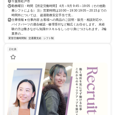
千葉県松戸市
勤務曜日・時間 【所定労働時間】 4月～9月 9:45～19:05（その他勤
務シフトによる） 注）営業時間は10:00～19:30 19:05～20:15までの
時間外については、 超過勤務安定手当で充...
仕事情報 ● 仕事内容 お客様への商品のご説明・販売・相談対応や、
バイクパーツの適合確認・修理受付など幅広くお任せします。 未経
験の方は働きながら知識やスキルをしっかり身につけられます。 2輪
業界の...
変形労働時間制
交通費支給
シフト制
正社員