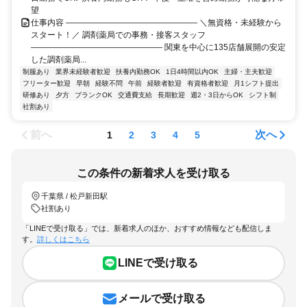
望
仕事内容 ―――――――――――――――― ＼無資格・未経験から
スタート！／ 調剤薬局での事務・接客スタッフ
―――――――――――――――― 関東を中心に135店舗展開の安定
した調剤薬局...
制服あり
業界未経験者歓迎
扶養内勤務OK
1日4時間以内OK
主婦・主夫歓迎
フリーター歓迎
早朝
経験不問
午前
経験者歓迎
有資格者歓迎
月1シフト提出
研修あり
夕方
ブランクOK
交通費支給
長期歓迎
週2・3日からOK
シフト制
社割あり
前へ
次へ
1
2
3
4
5
この条件の新着求人を受け取る
千葉県 / 松戸新田駅
社割あり
「LINEで受け取る」では、新着求人のほか、おすすめ情報なども配信しま
す。
詳しくはこちら
LINEで受け取る
メールで受け取る