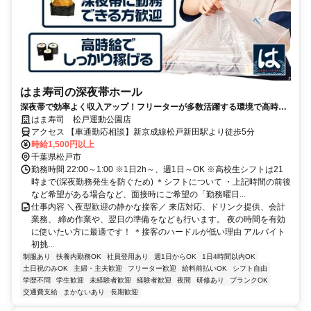
はま寿司の深夜帯ホール
深夜帯で効率よく収入アップ！フリーターが多数活躍する環境で高時給
で働きませんか？
はま寿司 松戸運動公園店
アクセス 【車通勤応相談】新京成線松戸新田駅より徒歩5分
時給1,500円以上
千葉県松戸市
勤務時間 22:00～1:00 ※1日2h～、週1日～OK ※高校生シフトは21
時まで(深夜勤務発生を防ぐため) ＊シフトについて ・上記時間の前後
など希望がある場合など、面接時にご希望の「勤務曜日...
仕事内容 ＼夜型歓迎の静かな接客／ 来店対応、ドリンク提供、会計
業務、 締め作業や、翌日の準備をなども行います。 夜の時間を有効
に使いたい方に最適です！ ＊接客のハードルが低い理由 アルバイト
初挑...
制服あり
扶養内勤務OK
社員登用あり
週1日からOK
1日4時間以内OK
土日祝のみOK
主婦・主夫歓迎
フリーター歓迎
給料前払いOK
シフト自由
学歴不問
学生歓迎
未経験者歓迎
経験者歓迎
夜間
研修あり
ブランクOK
交通費支給
まかないあり
長期歓迎