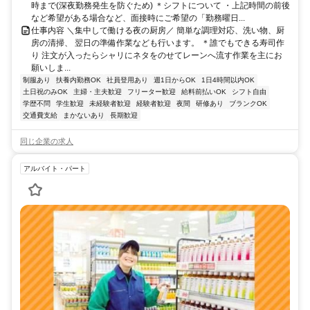
時まで(深夜勤務発生を防ぐため) ＊シフトについて ・上記時間の前後
など希望がある場合など、面接時にご希望の「勤務曜日...
仕事内容 ＼集中して働ける夜の厨房／ 簡単な調理対応、洗い物、厨
房の清掃、 翌日の準備作業なども行います。 ＊誰でもできる寿司作
り 注文が入ったらシャリにネタをのせてレーンへ流す作業を主にお
願いしま...
制服あり
扶養内勤務OK
社員登用あり
週1日からOK
1日4時間以内OK
土日祝のみOK
主婦・主夫歓迎
フリーター歓迎
給料前払いOK
シフト自由
学歴不問
学生歓迎
未経験者歓迎
経験者歓迎
夜間
研修あり
ブランクOK
交通費支給
まかないあり
長期歓迎
同じ企業の求人
アルバイト・パート