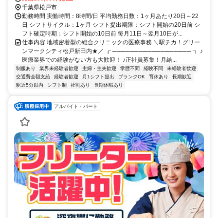
新田駅」より徒歩5分
千葉県松戸市
勤務時間 実働時間：8時間/日 平均勤務日数：1ヶ月あたり20日～22
日 シフトサイクル：1ヶ月 シフト提出期限：シフト開始の20日前 シ
フト確定時期：シフト開始の10日前 毎月11日～翌月10日が...
仕事内容 地域密着型の総合クリニックの医療事務 ＼駅チカ！グリー
ンマークシティ松戸新田内★／ ┏ ────────────────── ┓ ♪
医療業界での経験がない方も大歓迎！ ♪正社員募集！月給...
制服あり
業界未経験者歓迎
主婦・主夫歓迎
学歴不問
経験不問
未経験者歓迎
交通費全額支給
経験者歓迎
月1シフト提出
ブランクOK
育休あり
長期歓迎
駅近5分以内
シフト制
社割あり
長期休暇あり
アルバイト・パート