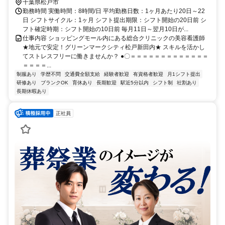
新田駅」より徒歩5分
千葉県松戸市
勤務時間 実働時間：8時間/日 平均勤務日数：1ヶ月あたり20日～22
日 シフトサイクル：1ヶ月 シフト提出期限：シフト開始の20日前 シ
フト確定時期：シフト開始の10日前 毎月11日～翌月10日が...
仕事内容 ショッピングモール内にある総合クリニックの美容看護師
★地元で安定！グリーンマークシティ松戸新田内★ スキルを活かし
てストレスフリーに働きませんか？ ●〇＝＝＝＝＝＝＝＝＝＝＝＝＝
＝＝＝＝...
制服あり
学歴不問
交通費全額支給
経験者歓迎
有資格者歓迎
月1シフト提出
研修あり
ブランクOK
育休あり
長期歓迎
駅近5分以内
シフト制
社割あり
長期休暇あり
正社員