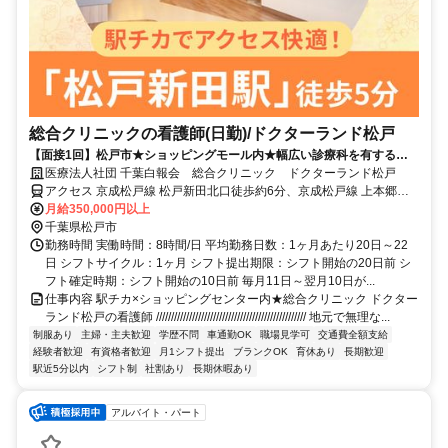
総合クリニックの看護師(日勤)/ドクターランド松戸
【面接1回】松戸市★ショッピングモール内★幅広い診療科を有する総
合クリニック★30代～50代の採用実績も多数！
医療法人社団 千葉白報会 総合クリニック ドクターランド松戸
アクセス 京成松戸線 松戸新田北口徒歩約6分、京成松戸線 上本郷北
口徒歩約6分、京成松戸線 みのり台北口徒歩約12分 新京成線「松戸
月給350,000円以上
新田駅」より徒歩5分
千葉県松戸市
勤務時間 実働時間：8時間/日 平均勤務日数：1ヶ月あたり20日～22
日 シフトサイクル：1ヶ月 シフト提出期限：シフト開始の20日前 シ
フト確定時期：シフト開始の10日前 毎月11日～翌月10日が...
仕事内容 駅チカ×ショッピングセンター内★総合クリニック ドクター
ランド松戸の看護師 ////////////////////////////////////////////////// 地元で無理な...
制服あり
主婦・主夫歓迎
学歴不問
車通勤OK
職場見学可
交通費全額支給
経験者歓迎
有資格者歓迎
月1シフト提出
ブランクOK
育休あり
長期歓迎
駅近5分以内
シフト制
社割あり
長期休暇あり
アルバイト・パート