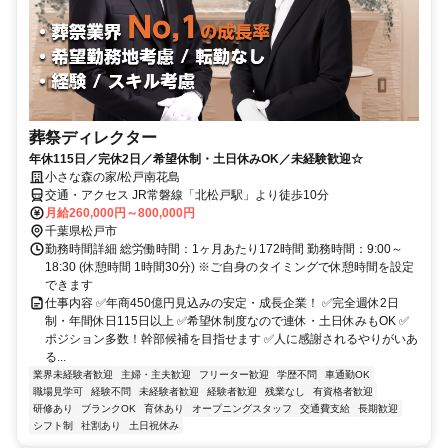
葬祭ディレクター
年休115日／完休2日／希望休制・土日休みOK／未経験歓迎☆
小さな森の家/松戸南花島
交通・アクセス JR常磐線「北松戸駅」より徒歩10分
月給260,000円～800,000円
千葉県松戸市
勤務時間詳細 総労働時間：1ヶ月あたり172時間 勤務時間：9:00～
18:30 (休憩時間 1時間30分) ※ご自身のタイミングで休憩時間を設定
できます
仕事内容 ✅年商450億円見込みの安定・成長企業！ ✅完全週休2日
制・年間休日115日以上 ✅希望休制度なので連休・土日休みもOK ✅
ポジション多数！幹部候補を目指せます ✅人に感謝されるやりがいあ
る...
業界未経験者歓迎
主婦・主夫歓迎
フリーター歓迎
学歴不問
車通勤OK
職場見学可
経験不問
未経験者歓迎
経験者歓迎
残業なし
有資格者歓迎
研修あり
ブランクOK
育休あり
オープニングスタッフ
交通費支給
長期歓迎
シフト制
社割あり
土日祝休み