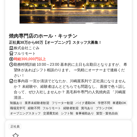
焼肉専門店のホール・キッチン
正社員30万から60万【オープニング】スタッフ大募集！
株式会社こぐみ
フルリモート
時給300,000円以上
勤務時間詳細 10:00～23:00 基本的に土日も出勤日となりますが、 希
望休があればシフト相談のります。 ⇒気軽にオーナーまで連絡くだ
さい！
仕事内容 一宮か清須でどなたか、川嶋屋系列で 正社員になりません
か？ 未経験や、経験者ほんとどちらでも問題なし、 面接で色々話し
合って、ぜひ入社しませんか？ 黒毛和牛専門の人気焼肉店 「川嶋屋
清須...
制服あり
業界未経験者歓迎
フリーター歓迎
バイク通勤OK
学歴不問
車通勤OK
職場見学可
経験不問
フルリモート
経験者歓迎
賞与あり
ブランクOK
オープニングスタッフ
交通費支給
シフト制
食事補助あり
髪型・髪色自由
正社員