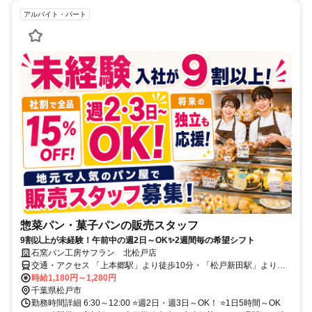
アルバイト・パート
惣菜パン・菓子パンの販売スタッフ
9割以上が未経験！午前中の週2日～OK✨2週間毎の希望シフト
石窯パン工房サフラン 北松戸店
交通・アクセス 「上本郷駅」より徒歩10分・「松戸新田駅」より徒
歩12分
時給1,180円～1,280円
千葉県松戸市
勤務時間詳細 6:30～12:00 ⭐週2日・週3日～OK！ ⭐1日5時間～OK