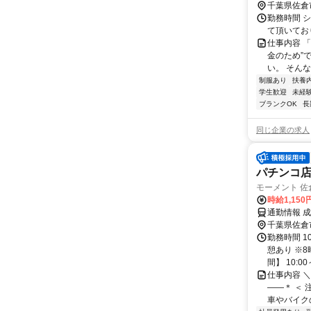
千葉県佐倉
勤務時間 
て頂いており
仕事内容 
金のため”
い。 そん
制服あり
扶養
学生歓迎
未経
ブランクOK
長
同じ企業の求人
パチンコ
モーメント 佐
時給1,150
通勤情報 
千葉県佐倉
勤務時間 1
憩あり ※
間】 10:00～
仕事内容 ＼
――＊ ＜ 
車やバイクの