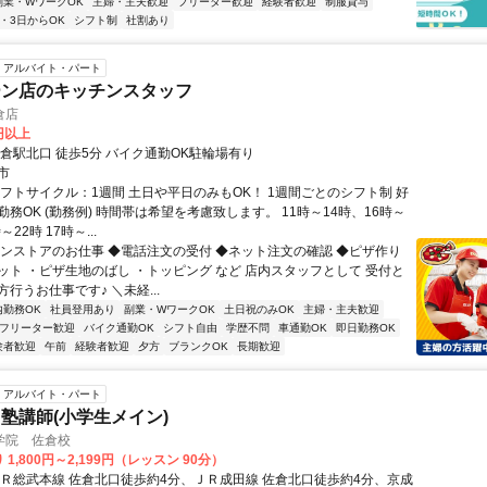
副業・WワークOK
主婦・主夫歓迎
フリーター歓迎
経験者歓迎
制服貸与
2・3日からOK
シフト制
社割あり
アルバイト・パート
ーン店のキッチンスタッフ
倉店
0円以上
佐倉駅北口 徒歩5分 バイク通勤OK駐輪場有り
市
シフトサイクル：1週間 土日や平日のみもOK！ 1週間ごとのシフト制 好
務OK (勤務例) 時間帯は希望を考慮致します。 11時～14時、16時～
～22時 17時～...
インストアのお仕事 ◆電話注文の受付 ◆ネット注文の確認 ◆ピザ作り
ット ・ピザ生地のばし ・トッピング など 店内スタッフとして 受付と
行うお仕事です♪ ＼未経...
内勤務OK
社員登用あり
副業・WワークOK
土日祝のみOK
主婦・主夫歓迎
フリーター歓迎
バイク通勤OK
シフト自由
学歴不問
車通勤OK
即日勤務OK
験者歓迎
午前
経験者歓迎
夕方
ブランクOK
長期歓迎
アルバイト・パート
塾講師(小学生メイン)
学院 佐倉校
1,800円～2,199円（レッスン 90分）
ＪＲ総武本線 佐倉北口徒歩約4分、ＪＲ成田線 佐倉北口徒歩約4分、京成