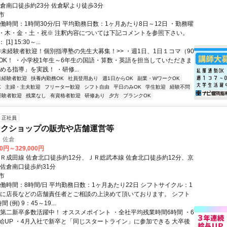
佐倉南口徒歩約23分 佐倉駅より徒歩3分
市
働時間：1時間30分/日 平均勤務日数：1ヶ月あたり8日～12日 ・勤務曜
・木・金・土・祝※ 注釈内容については下記コメントを参照下さい。
1] 15:30～...
<<未経験者歓迎！個別指導塾の先生大募集！>> ・週1日、1日１コマ（90
OK！ ・小学校1年生～6年生の国語・算数・英語を担当していただきま
める指導」を実践！ ・研修...
未経験者歓迎
扶養内勤務OK
社員登用あり
週1日からOK
副業・WワークOK
K
主婦・主夫歓迎
フリーター歓迎
シフト自由
平日のみOK
学生歓迎
経験不問
経験者歓迎
残業なし
有資格者歓迎
研修あり
夕方
ブランクOK
正社員
ンクショップの販売や店舗運営等
 佐倉
00円～329,000円
ＪＲ成田線 佐倉北口徒歩約12分、ＪＲ総武本線 佐倉北口徒歩約12分、京
成佐倉南口徒歩約31分
市
実働時間：8時間/日 平均勤務日数：1ヶ月あたり22日 シフトサイクル：1
毎に店長などの店舗責任者とご相談の上決めて頂いております。 シフト
(例) 9：45～19...
◆第二新卒多数活躍中！ オススメポイント ・全社平均残業時間6時間 ・6
給UP ・4月入社で新卒と「同じスタートライン」に参加できる 大卒後