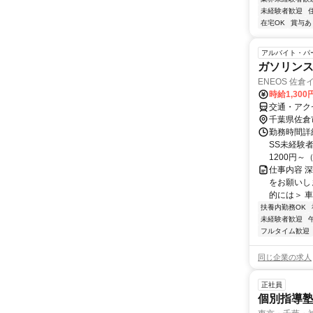
未経験者歓迎
在宅OK
賞与あ
アルバイト・パ
ガソリン
ENEOS 佐倉
時給1,300
交通・アク
千葉県佐倉
勤務時間詳細
SS未経験者
1200円～（
仕事内容 
をお願いし
的には＞ 車
扶養内勤務OK
未経験者歓迎
フルタイム歓迎
同じ企業の求人
正社員
個別指導