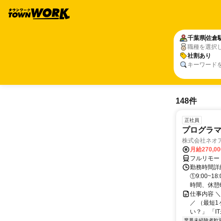
千葉県
佐倉
職種を選択
社割あり
キーワード
148件
正社員
プログラマ
株式会社ネオ
月給270,0
フルリモー
勤務時間詳細
①9:00~
時間、休憩6.
仕事内容 
／ （最短
い？」 「I
業界未経験者歓