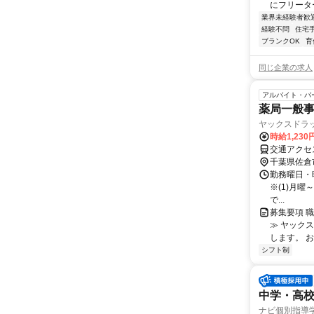
にフリーター
業界未経験者歓
経験不問
住宅
ブランクOK
育
同じ企業の求人
アルバイト・パ
薬局一般
ヤックスドラ
時給1,230
交通アクセス
千葉県佐倉
勤務曜日・時間 
※(1)月曜
で...
募集要項 職
≫ ヤック
します。 お
シフト制
中学・高
ナビ個別指導