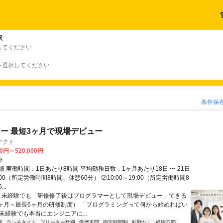
駅
してください
を選択してください
条件保
ー 最短3ヶ月で現場デビュー
アクト
00円～520,000円
ト
 実働時間：1日あたり8時間 平均勤務日数：1ヶ月あたり18日 〜 21日
18:00（所定労働時間8時間、休憩60分） ②10:00～19:00（所定労働時間8
..
＼ 未経験でも「研修修了後はプログラマーとして現場デビュー」できる
1ヶ月～最長6ヶ月の研修制度） 「プログラミングって何から始めればい
T未経験でも本当にエンジニアに...
迎
ランチタイム
フリーター歓迎
学歴不問
固定時間制
転勤なし
経験不問