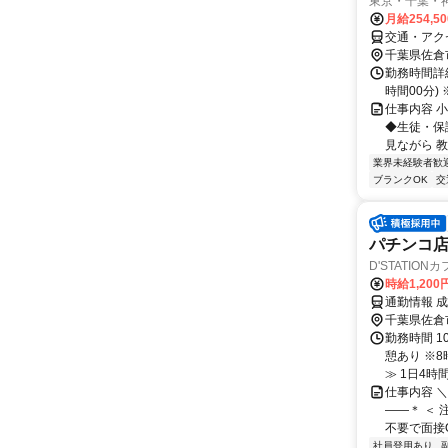
東京・千葉・
月給254,5
交通・アク
千葉県佐倉
勤務時間詳細
時間00分
仕事内容 
◆生徒・保
見ながら 
業界未経験者歓
ブランクOK
交
パチンコ
D'STATION
時給1,20
通勤情報 
千葉県佐倉
勤務時間 1
憩あり ※
≫ 1日4時間～
仕事内容 ＼
――＊ ＜ 
不要で面接O
社員登用あり