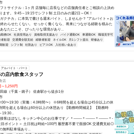
市
シフトサイクル：1ヶ月 店舗毎に店長などの店舗責任者とご相談の上決め
ます。 9:45～19:15でシフト制 土日のみの週2日～OK！
「ガクチカ」に本気で書ける週末バイト、しませんか？ “アルバイト＝お
で終わらせたくない。 せっかく働くなら、将来につながる経験を積みた
なあなたにこそ、ぴったりな環境があり...
内勤務OK
社員登用あり
資格取得支援あり
バイク通勤OK
車通勤OK
職場見学可
験者歓迎
交通費全額支給
経験者歓迎
ネイルOK
月1シフト提出
研修あり
期歓迎
シフト制
社割あり
ピアスOK
入社祝い金あり
アルバイト・パート
店の店内飲食スタッフ
倉店
円～1,250円
成田線（千葉－銚子） 佐倉駅から徒歩1分
市
0:00〜19:30（実働：4.0時間〜） ※6時間を超える場合は45分以上の休
8時間を超える場合は60分以上の休憩あり 【勤務時間補足】 【勤務時
19:30...
接客ほぼなし キッチン中心のお仕事です／ ＊――-＊-――-＊-――-＊-
注目ポイント＞ 土日祝は時給+100円 履歴書不要で面接OK 交通費支給◎
無料駐車場あり...