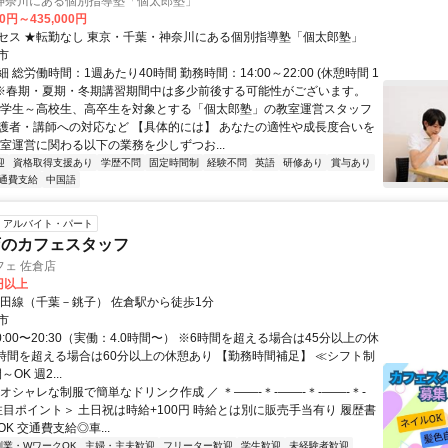
神奈川にある個別指導塾「個太郎塾」
00円～435,000円
セス ★転勤なし 東京・千葉・神奈川にある個別指導塾「個太郎塾」
市
 総労働時間：1週あたり40時間 勤務時間：14:00～22:00 (休憩時間 1
) ※春期・夏期・冬期講習期間中は多少前後する可能性がございます。
小学生～高校生、高卒生を対象とする「個太郎塾」の教室運営スタッフ
護者・講師への対応など 【具体的には】 あなたの適性や成長度合いを
教室運営に関わる以下の業務を少しずつお...
迎
資格取得支援あり
学歴不問
固定時間制
経験不問
英語
研修あり
賞与あり
通費支給
中国語
アルバイト・パート
店のカフェスタッフ
カフェ 佐倉店
0円以上
成田線（千葉－銚子） 佐倉駅から徒歩1分
市
0:00〜20:30（実働：4.0時間〜） ※6時間を超える場合は45分以上の休
8時間を超える場合は60分以上の休憩あり 【勤務時間補足】 ≪シフト制
OK 週2...
オシャレな制服で簡単なドリンク作成 ／ ＊――-＊-――-＊-――-＊-
注目ポイント＞ 土日祝は時給+100円 時給とは別に販売手当有り 履歴書
K 交通費支給◎車...
副業・WワークOK
主婦・主夫歓迎
フリーター歓迎
学生歓迎
未経験者歓迎