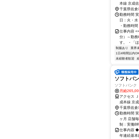
本線 京成
千葉県佐倉
勤務時間 実
日：火・水
・勤務時間： [
仕事内容 
分）～勤務
す。 ・「ほ
制服あり
業界
1日4時間以内O
未経験者歓迎
ソフトバ
ソフトバンク
月給265,0
アクセス 
成本線 京
千葉県佐倉
勤務時間 
ヶ月 店舗
制：実働8時間 
仕事内容 
年連続基本