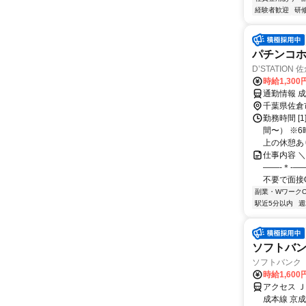
経験者歓迎
研
パチンコ
D’STATION 
時給1,300
通勤情報 
千葉県佐倉
勤務時間 [1
間〜） ※
上の休憩あり.
仕事内容 ＼
――-＊-―
不要で面接OK
副業・WワークO
駅近5分以内
週
ソフトバ
ソフトバンク
時給1,60
アクセス 
成本線 京