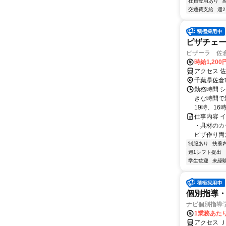
社員登用あり
交通費支給
週
ピザチェ
ピザーラ 佐
時給1,20
アクセス 
千葉県佐倉
勤務時間 
きな時間で勤
19時、16時
仕事内容 
・具材のカ
ピザ作り両方
制服あり
扶養
週1シフト提出
学生歓迎
未経
個別指導・
ナビ個別指導
1業務あたり 
アクセス 