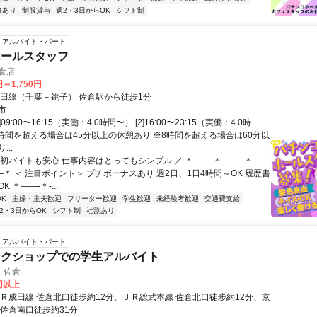
修あり
制服貸与
週2・3日からOK
シフト制
アルバイト・パート
ホールスタッフ
佐倉店
円～1,750円
成田線（千葉－銚子） 佐倉駅から徒歩1分
市
]09:00〜16:15（実働：4.0時間〜） [2]16:00〜23:15（実働：4.0時
6時間を超える場合は45分以上の休憩あり ※8時間を超える場合は60分以
..
初バイトも安心 仕事内容はとってもシンプル ／ ＊――-＊-――-＊-
―＊ ＜ 注目ポイント＞ プチボーナスあり 週2日、1日4時間～OK 履歴書
 ＊――-＊-...
K
主婦・主夫歓迎
フリーター歓迎
学生歓迎
未経験者歓迎
交通費支給
2・3日からOK
シフト制
社割あり
アルバイト・パート
ンクショップでの学生アルバイト
 佐倉
0円以上
ＪＲ成田線 佐倉北口徒歩約12分、ＪＲ総武本線 佐倉北口徒歩約12分、京
成佐倉南口徒歩約31分