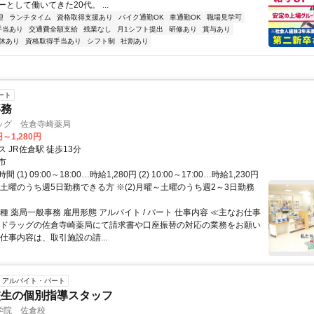
として働いてきた20代。 ...
迎
ランチタイム
資格取得支援あり
バイク通勤OK
車通勤OK
職場見学可
手当あり
交通費全額支給
残業なし
月1シフト提出
研修あり
賞与あり
休あり
資格取得手当あり
シフト制
社割あり
ート
事務
ッグ 佐倉寺崎薬局
円～1,280円
 JR佐倉駅 徒歩13分
市
(1) 09:00～18:00…時給1,280円 (2) 10:00～17:00…時給1,230円
～土曜のうち週5日勤務できる方 ※(2)月曜～土曜のうち週2～3日勤務
種 薬局一般事務 雇用形態 アルバイト / パート 仕事内容 ≪主なお仕事
スドラッグの佐倉寺崎薬局にて請求書や口座振替の対応の業務をお願い
仕事内容は、取引施設の請...
アルバイト・パート
校生の個別指導スタッフ
学院 佐倉校