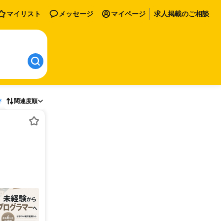
マイリスト
メッセージ
マイページ
求人掲載のご相談
存
関連度順