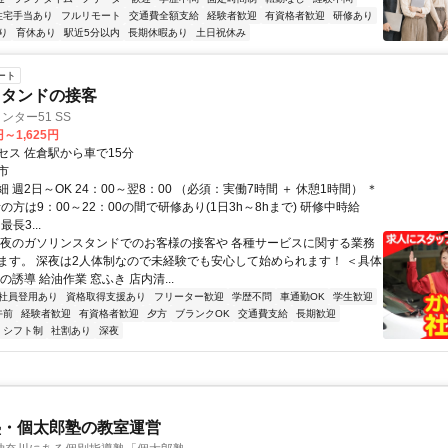
住宅手当あり
フルリモート
交通費全額支給
経験者歓迎
有資格者歓迎
研修あり
り
育休あり
駅近5分以内
長期休暇あり
土日祝休み
ート
スタンドの接客
インター51 SS
円～1,625円
セス 佐倉駅から車で15分
市
 週2日～OK 24：00～翌8：00 （必須：実働7時間 ＋ 休憩1時間） ＊
の方は9：00～22：00の間で研修あり(1日3h～8hまで) 研修中時給
最長3...
深夜のガソリンスタンドでのお客様の接客や 各種サービスに関する業務
ます。 深夜は2人体制なので未経験でも安心して始められます！ ＜具体
の誘導 給油作業 窓ふき 店内清...
社員登用あり
資格取得支援あり
フリーター歓迎
学歴不問
車通勤OK
学生歓迎
午前
経験者歓迎
有資格者歓迎
夕方
ブランクOK
交通費支給
長期歓迎
シフト制
社割あり
深夜
塾・個太郎塾の教室運営