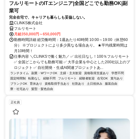
フルリモートのITエンジニア|全国どこでも勤務OK|副
業可
完全在宅で、キャリアも暮らしも妥協しない。
CLINKS株式会社
フルリモート
月給350,000円～650,000円
勤務時間詳細 総労働時間：1週あたり40時間 10:00～19:00（休憩60
分） ※プロジェクトにより多少異なる場合あり。 ★平均残業時間は
月10時間！
仕事内容 ＼CLINKSで働く魅力／ ✅ 出社日なし！100％フルリモート
✅ 全国どこからでも勤務可能 ✅ 大手企業を中心とした200社以上のプ
ロジェクト ✅ 自社開発・生成AI関連プロジェクトあ...
ランチタイム
副業・WワークOK
主婦・主夫歓迎
資格取得支援あり
学歴不問
固定時間制
転勤なし
経験不問
フルリモート
経験者歓迎
在宅OK
賞与あり
ブランクOK
育休あり
資格取得手当あり
社割あり
土日祝休み
服装自由
寮・社宅あり
髪型・髪色自由
正社員