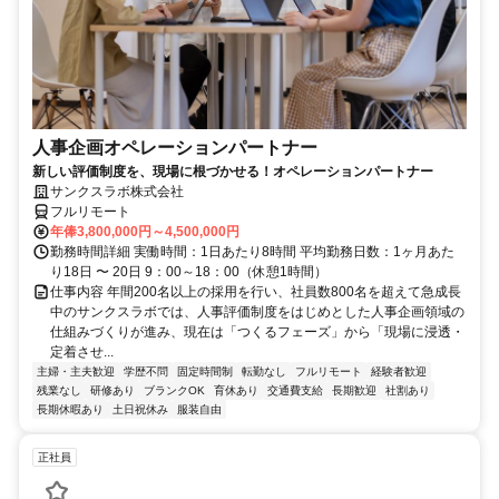
人事企画オペレーションパートナー
新しい評価制度を、現場に根づかせる！オペレーションパートナー
サンクスラボ株式会社
フルリモート
年俸3,800,000円～4,500,000円
勤務時間詳細 実働時間：1日あたり8時間 平均勤務日数：1ヶ月あた
り18日 〜 20日 9：00～18：00（休憩1時間）
仕事内容 年間200名以上の採用を行い、社員数800名を超えて急成長
中のサンクスラボでは、人事評価制度をはじめとした人事企画領域の
仕組みづくりが進み、現在は「つくるフェーズ」から「現場に浸透・
定着させ...
主婦・主夫歓迎
学歴不問
固定時間制
転勤なし
フルリモート
経験者歓迎
残業なし
研修あり
ブランクOK
育休あり
交通費支給
長期歓迎
社割あり
長期休暇あり
土日祝休み
服装自由
正社員