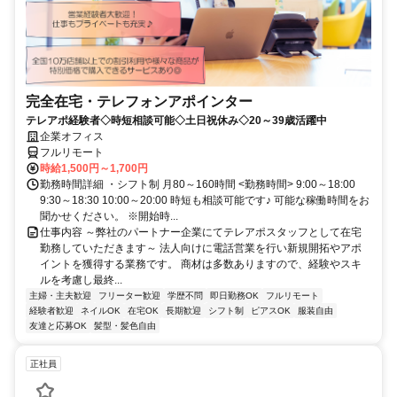
完全在宅・テレフォンアポインター
テレアポ経験者◇時短相談可能◇土日祝休み◇20～39歳活躍中
企業オフィス
フルリモート
時給1,500円～1,700円
勤務時間詳細 ・シフト制 月80～160時間 <勤務時間> 9:00～18:00
9:30～18:30 10:00～20:00 時短も相談可能です♪ 可能な稼働時間をお
聞かせください。 ※開始時...
仕事内容 ～弊社のパートナー企業にてテレアポスタッフとして在宅
勤務していただきます～ 法人向けに電話営業を行い新規開拓やアポ
イントを獲得する業務です。 商材は多数ありますので、経験やスキ
ルを考慮し最終...
主婦・主夫歓迎
フリーター歓迎
学歴不問
即日勤務OK
フルリモート
経験者歓迎
ネイルOK
在宅OK
長期歓迎
シフト制
ピアスOK
服装自由
友達と応募OK
髪型・髪色自由
正社員