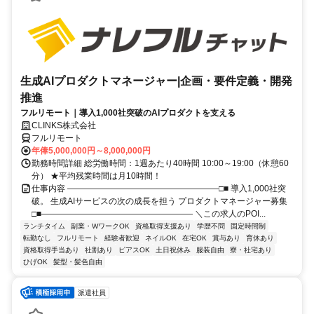
生成AIプロダクトマネージャー|企画・要件定義・開発
推進
フルリモート｜導入1,000社突破のAIプロダクトを支える
CLINKS株式会社
フルリモート
年俸5,000,000円～8,000,000円
勤務時間詳細 総労働時間：1週あたり40時間 10:00～19:00（休憩60
分） ★平均残業時間は月10時間！
仕事内容 ――――――――――――――――――□■ 導入1,000社突
破。 生成AIサービスの次の成長を担う プロダクトマネージャー募集
□■―――――――――――――――――― ＼この求人のPOI...
ランチタイム
副業・WワークOK
資格取得支援あり
学歴不問
固定時間制
転勤なし
フルリモート
経験者歓迎
ネイルOK
在宅OK
賞与あり
育休あり
資格取得手当あり
社割あり
ピアスOK
土日祝休み
服装自由
寮・社宅あり
ひげOK
髪型・髪色自由
派遣社員