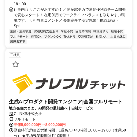
18：00
仕事内容 ＼ここがおすすめ！／ 博多駅チカで通勤便利◎チーム開発
で安心スタート！ 在宅併用でワークライフバランスも取りやすい環
境です。 ＼担当者コメント／ 長期案件で安定就業可能◎Java・
Spri...
主婦・主夫歓迎
資格取得支援あり
学歴不問
固定時間制
職場見学可
経験不問
フルリモート
在宅OK
ブランクOK
育休あり
交通費支給
社割あり
土日祝休み
履歴書不要
正社員
生成AIプロダクト開発エンジニア|全国フルリモート
地方在住のまま、AI開発の最前線へ｜自社サービス
CLINKS株式会社
フルリモート
年俸5,000,000円～8,000,000円
勤務時間詳細 総労働時間：1週あたり40時間 10:00～19:00（休憩60
分） ★平均残業時間は月10時間！