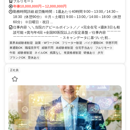
フルリモート
年俸10,000,000円～12,000,000円
勤務時間詳細 総労働時間：1週あたり40時間 9:00～13:00／14:30～
18:30（休憩90分） ※月～土曜日 9:00～13:00／14:00～18:00（休憩
60分） ※日曜日・祝日 ...
仕事内容 ＼＼当院のアピールポイント／／ ⭐完全在宅 ⭐週休3日も相
談可能 ⭐賞与年4回 ⭐全国80医院以上の安定基盤 ✅仕事内容 ￣￣￣￣
￣￣￣￣￣￣￣￣￣￣￣￣￣ ・スキャンデータに基づいた初...
業界未経験者歓迎
副業・WワークOK
フリーター歓迎
バイク通勤OK
学歴不問
車通勤OK
職場見学可
経験不問
未経験者歓迎
住宅手当あり
フルリモート
午前
経験者歓迎
ネイルOK
残業なし
有資格者歓迎
研修あり
夕方
ブランクOK
育休あり
正社員