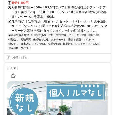
時給1,400円
勤務時間詳細 ⏩6:50-25:00の間でシフト制 ※会社指定シフト 《シフ
ト例》実働8時間 ・6:50-16:00 ・15:50-25:00 ※健康管理のため勤務
間インターバル 設定あり ※所...
仕事内容 【仕事内容】 在宅コールセンターオペレーター！ 大手通販
サイト「Amazon」の 問い合わせ対応◎ ※当社はAmazonのカスタマ
ーサービス業務 を請け負っています。当社の従業員として ...
業界未経験者歓迎
社員登用あり
主婦・主夫歓迎
フリーター歓迎
学歴不問
転勤なし
経験不問
未経験者歓迎
フルリモート
経験者歓迎
ネイルOK
研修あり
在宅OK
ブランクOK
交通費支給
長期歓迎
シフト制
ピアスOK
服装自由
ひげOK
同じ企業の求人
正社員