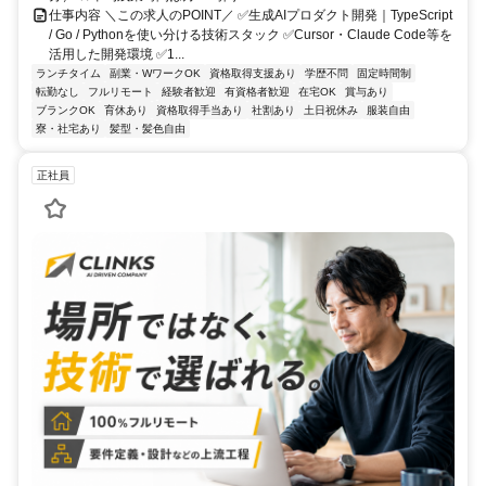
仕事内容 ＼この求人のPOINT／ ✅生成AIプロダクト開発｜TypeScript
/ Go / Pythonを使い分ける技術スタック ✅Cursor・Claude Code等を
活用した開発環境 ✅1...
ランチタイム
副業・WワークOK
資格取得支援あり
学歴不問
固定時間制
転勤なし
フルリモート
経験者歓迎
有資格者歓迎
在宅OK
賞与あり
ブランクOK
育休あり
資格取得手当あり
社割あり
土日祝休み
服装自由
寮・社宅あり
髪型・髪色自由
正社員