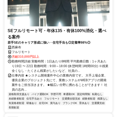
SEフルリモート可・年休135・有休100%消化・選べ
る案件
若手SEのキャリア形成に強い・住宅手当も◎定着率98%◎
西麻布
フルリモート
月給310,000円以上
勤務時間詳細 実働時間：1日あたり8時間 平均勤務日数：1ヶ月あた
り19日 〜 22日 勤務時間：9:00～18:00 (休憩時間 1時間00分) ※残業
全くなし・たくさん残業がしたいなど、社員の...
仕事内容 ★システム開発案件中心の業務内容です。 大手上場企業、
優良企業のプロジェクト先にて、業務システムやWEBアプリの開発
案件をご担当頂きます。 ★幅広い分野に携わることができます！ 社
員の志向...
資格取得支援あり
バイク通勤OK
学歴不問
車通勤OK
固定時間制
転勤なし
未経験者歓迎
住宅手当あり
フルリモート
交通費全額支給
経験者歓迎
残業なし
有資格者歓迎
研修あり
在宅OK
賞与あり
ブランクOK
育休あり
交通費支給
長期歓迎