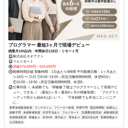
プログラマー 最短3ヶ月で現場デビュー
残業月10h以内・年間休日128日・リモート可
株式会社ネオアクト
フルリモート
月給270,000円～520,000円
勤務時間詳細 実働時間：1日あたり8時間 平均勤務日数：1ヶ月あた
り18日 〜 21日 ①9:00~18:00（所定労働時間8時間、休憩60分）
②10:00～19:00（所定労働時間8時間、休憩6...
仕事内容 ＼ 未経験でも「研修修了後はプログラマーとして現場デビ
ュー」できる ／ （最短1ヶ月～最長6ヶ月の研修制度） 「プログラミ
ングって何から始めればいい？」 「IT未経験でも本当にエンジニア
に...
業界未経験者歓迎
ランチタイム
フリーター歓迎
学歴不問
固定時間制
転勤なし
経験不問
未経験者歓迎
住宅手当あり
フルリモート
交通費全額支給
経験者歓迎
有資格者歓迎
研修あり
在宅OK
賞与あり
育休あり
駅近5分以内
長期休暇あり
土日祝休み