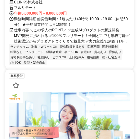
CLINKS株式会社
フルリモート
年俸5,000,000円～8,000,000円
勤務時間詳細 総労働時間：1週あたり40時間 10:00～19:00（休憩60
分） ★平均残業時間は月10時間！
仕事内容 ＼この求人のPOINT／ ✅生成AIプロダクトの新規開発・
MVP開発に携われる ✅100％フルリモート！全国どこでも勤務可能 ✅
技術選定からプロダクトづくりまで裁量大 ✅実力主義で評価（1年...
ランチタイム
副業・WワークOK
資格取得支援あり
学歴不問
固定時間制
転勤なし
フルリモート
経験者歓迎
ネイルOK
在宅OK
賞与あり
育休あり
資格取得手当あり
社割あり
ピアスOK
土日祝休み
服装自由
寮・社宅あり
ひげOK
髪型・髪色自由
業務委託