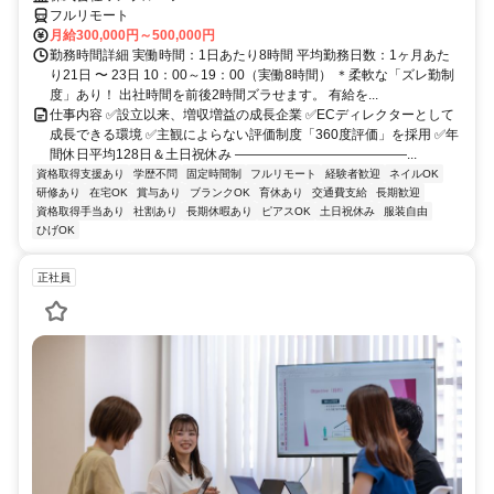
フルリモート
月給300,000円～500,000円
勤務時間詳細 実働時間：1日あたり8時間 平均勤務日数：1ヶ月あた
り21日 〜 23日 10：00～19：00（実働8時間） ＊柔軟な「ズレ勤制
度」あり！ 出社時間を前後2時間ズラせます。 有給を...
仕事内容 ✅設立以来、増収増益の成長企業 ✅ECディレクターとして
成長できる環境 ✅主観によらない評価制度「360度評価」を採用 ✅年
間休日平均128日＆土日祝休み ―――――――――――――...
資格取得支援あり
学歴不問
固定時間制
フルリモート
経験者歓迎
ネイルOK
研修あり
在宅OK
賞与あり
ブランクOK
育休あり
交通費支給
長期歓迎
資格取得手当あり
社割あり
長期休暇あり
ピアスOK
土日祝休み
服装自由
ひげOK
正社員