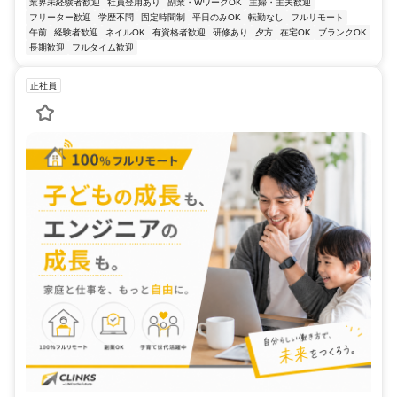
業界未経験者歓迎
社員登用あり
副業・WワークOK
主婦・主夫歓迎
フリーター歓迎
学歴不問
固定時間制
平日のみOK
転勤なし
フルリモート
午前
経験者歓迎
ネイルOK
有資格者歓迎
研修あり
夕方
在宅OK
ブランクOK
長期歓迎
フルタイム歓迎
正社員