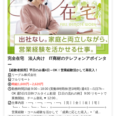
完全在宅 法人向け IT商材のテレフォンアポインタ
ー
【経験者採用】平日のみ週4日～OK！営業経験活かして高収入！
リーグル株式会社
フルリモート
時給1,600円～2,620円
勤務時間詳細 9:00～18:00 (実働8時間/休憩1時間) 週4日～/1日7h～
OK 週5日/1日8hフルタイム歓迎 【1日の流れの例】 9:00 リモートで
業務開始、チーム朝礼 ▼ 12:00...
仕事内容 ・━┓・━┓・━┓・━┓ ┃完┃┃全┃┃在┃┃宅┃
┗━・┗━・┗━・┗━・ ✧━━━━━✧━━━━━✧━━━━━✧
営業経験・コール経験を活かして 「成果に応じた収入」×「成...