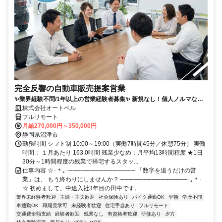
完全反響の自動車販売提案営業
✨業界経験不問/1年以上の営業経験者募集✨ 新規なし！個人ノルマな
し！残業も少なめでプライベートとの両立◎
株式会社オートベル
フルリモート
月給270,000円～350,000円
静岡県沼津市
勤務時間 シフト制 10:00～19:00（実働7時間45分／休憩75分） 実働
時間： １月あたり 163.0時間 残業少なめ：月平均13時間程度 ★1日
30分～1時間程度の残業で帰宅するスタッ...
仕事内容 ☆･＊｡･─────────────── 「数字を追うだけの営
業」は、 もう終わりにしませんか？ ───────────────･｡＊･
☆ 初めまして。中途入社3年目の田中です。 ...
業界未経験者歓迎
主婦・主夫歓迎
社会保険あり
バイク通勤OK
早朝
学歴不問
車通勤OK
職場見学可
未経験者歓迎
住宅手当あり
フルリモート
交通費全額支給
経験者歓迎
残業なし
有資格者歓迎
研修あり
夕方