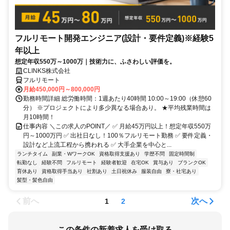
フルリモート開発エンジニア(設計・要件定義)※経験5
年以上
想定年収550万～1000万｜技術力に、ふさわしい評価を。
CLINKS株式会社
フルリモート
月給450,000円～800,000円
勤務時間詳細 総労働時間：1週あたり40時間 10:00～19:00（休憩60
分） ※プロジェクトにより多少異なる場合あり。 ★平均残業時間は
月10時間！
仕事内容 ＼この求人のPOINT／ ✅ 月給45万円以上！想定年収550万
円～1000万円 ✅ 出社日なし！100％フルリモート勤務 ✅ 要件定義・
設計など上流工程から携われる ✅ 大手企業を中心と...
ランチタイム
副業・WワークOK
資格取得支援あり
学歴不問
固定時間制
転勤なし
経験不問
フルリモート
経験者歓迎
在宅OK
賞与あり
ブランクOK
育休あり
資格取得手当あり
社割あり
土日祝休み
服装自由
寮・社宅あり
髪型・髪色自由
前へ
次へ
1
2
この条件の新着求人を受け取る