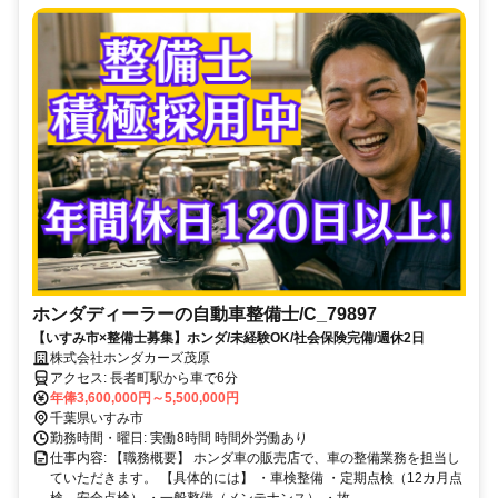
ホンダディーラーの自動車整備士/C_79897
【いすみ市×整備士募集】ホンダ/未経験OK/社会保険完備/週休2日
株式会社ホンダカーズ茂原
アクセス: 長者町駅から車で6分
年俸3,600,000円～5,500,000円
千葉県いすみ市
勤務時間・曜日: 実働8時間 時間外労働あり
仕事内容: 【職務概要】 ホンダ車の販売店で、車の整備業務を担当し
ていただきます。 【具体的には】 ・車検整備 ・定期点検（12カ月点