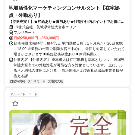
地域活性化マーケティングコンサルタント【在宅拠
点・外勤あり】
【待遇充実！】★昇給あり★賞与あり★社割や社内ポイントでお得に買
い物も！
LR株式会社 茨城県常陸大宮市エリア
フルリモート
月給250,000円～350,000円
勤務時間 実働時間：8時間/日 平均勤務日数：1ヶ月あたり20日 9:00
～18:00 ※業務の一環で常陸大宮市中心に、外回り対応していただく
場合がございます ■ 時短勤務制度あり ■ 休憩時間6...
仕事内容 【仕事内容】 ※本求人は在宅勤務を基本としつつ、 茨城県
常陸大宮市での外勤対応が可能な方を対象としています。 主に、ふ
るさと納税の運用における 「自治体様および返礼品出品事業者様が
抱える課...
固定時間制
フルリモート
交通費支給
アルバイト・パート