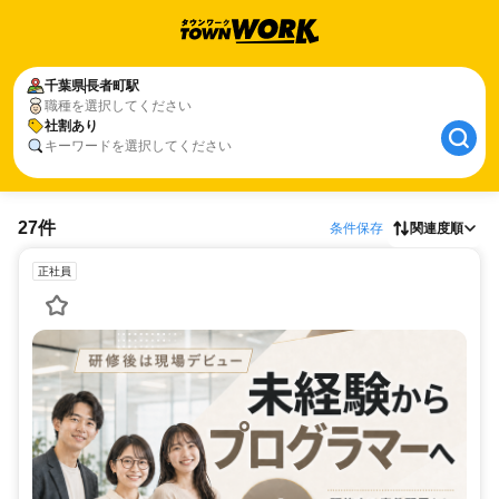
千葉県
長者町駅
職種を選択してください
社割あり
キーワードを選択してください
27件
条件保存
関連度順
正社員