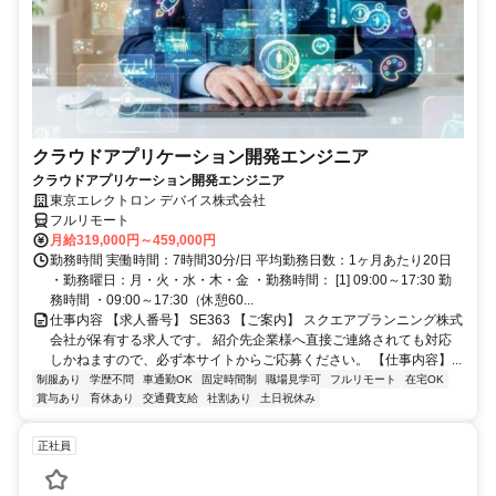
クラウドアプリケーション開発エンジニア
クラウドアプリケーション開発エンジニア
東京エレクトロン デバイス株式会社
フルリモート
月給319,000円～459,000円
勤務時間 実働時間：7時間30分/日 平均勤務日数：1ヶ月あたり20日
・勤務曜日：月・火・水・木・金 ・勤務時間： [1] 09:00～17:30 勤
務時間 ・09:00～17:30（休憩60...
仕事内容 【求人番号】 SE363 【ご案内】 スクエアプランニング株式
会社が保有する求人です。 紹介先企業様へ直接ご連絡されても対応
しかねますので、必ず本サイトからご応募ください。 【仕事内容】...
制服あり
学歴不問
車通勤OK
固定時間制
職場見学可
フルリモート
在宅OK
賞与あり
育休あり
交通費支給
社割あり
土日祝休み
正社員