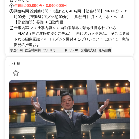
年俸5,000,000円～8,000,000円
勤務時間 総労働時間：1週あたり40時間 【勤務時間】 9時00分～18
時00分 （実働8時間／休憩60分） 【勤務日】 月・火・水・木・金
【勤務期間】長期 ★日勤専属
仕事内容 ＜＜仕事内容＞＞ 自動車業界で最も注目されている
「ADAS（先進運転支援システム）」向けのカメラ製品。 そこに搭載
される画像認識アルゴリズムを開発するプロジェクトにおいて、機能
開発の推進およ...
学歴不問
固定時間制
フルリモート
ネイルOK
交通費支給
服装自由
正社員