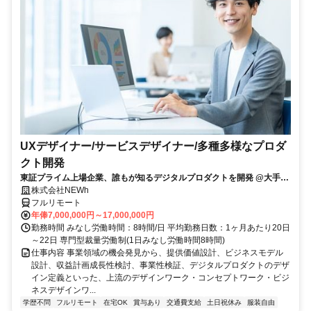
UXデザイナー/サービスデザイナー/多種多様なプロダ
クト開発
東証プライム上場企業、誰もが知るデジタルプロダクトを開発 @大手町
駅
株式会社NEWh
フルリモート
年俸7,000,000円～17,000,000円
勤務時間 みなし労働時間：8時間/日 平均勤務日数：1ヶ月あたり20日
～22日 専門型裁量労働制(1日みなし労働時間8時間)
仕事内容 事業領域の機会発見から、提供価値設計、ビジネスモデル
設計、収益計画成長性検討、事業性検証、デジタルプロダクトのデザ
イン定義といった、上流のデザインワーク・コンセプトワーク・ビジ
ネスデザインワ...
学歴不問
フルリモート
在宅OK
賞与あり
交通費支給
土日祝休み
服装自由