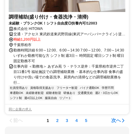
調理補助(盛り付け・食器洗浄・清掃)
未経験・ブランクOK！シフト自由度◎扶養内可/12003
株式会社 HITOWA
交通・アクセス 東武鉄道東武野田線(東武アーバンパークライン) 逆井
東武野田線「逆井」駅より徒歩約12分
時給1,200円以上
千葉県柏市
勤務時間詳細 6:00～12:00、6:00～14:30 7:00～12:00、7:00～14:30
いずれか勤務可能な方 シフト制 週3日～ 時間固定 曜日シフト制 曜日
固定勤務不可
仕事内容 ＜勤務地＞ あずみ苑 ラ・テラス逆井：千葉県柏市逆井二丁
目11番1号 福祉施設での調理補助業務 ・基本的な仕事内容 食事の盛
り付けや洗い場での食器洗浄、厨房内の清掃などの調理補助業務を
行...
社員登用あり
資格取得支援あり
フリーター歓迎
バイク通勤OK
学歴不問
車通勤OK
未経験者歓迎
経験者歓迎
研修あり
交通費支給
週2・3日からOK
シフト制
週4日以上OK
服装自由
リゾート
同じ企業の求人
前へ
次へ
1
2
3
4
5