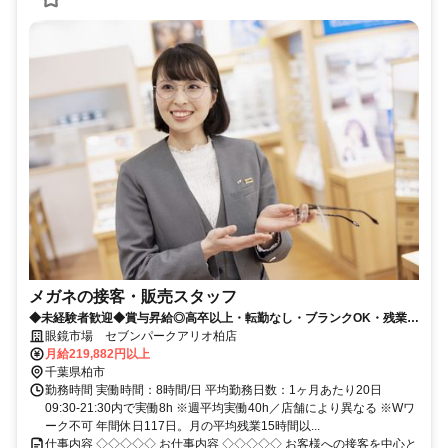
メガネの接客・販売スタッフ
◆未経験者歓迎◆賞与昇給◎高卒以上・転勤なし・ブランクOK・残業少
なめ・業界No1！
眼鏡市場 セブンパークアリオ柏店
月給219,882円以上
千葉県柏市
勤務時間 実働時間：8時間/日 平均勤務日数：1ヶ月あたり20日
09:30-21:30内で実働8h ※週平均実働40h／店舗により異なる ※Wワ
ーク不可 年間休日117日。月の平均残業15時間以...
仕事内容 ◇◇◇◇◇ お仕事内容 ◇◇◇◇◇ お客様への接客を中心と