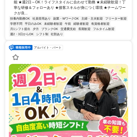
能 ★週2日～OK！ライフスタイルに合わせて勤務 ★未経験歓迎！丁
寧な研修＆フォローあり ★接客スキルが身につく環境 ★チームワー
クが良...
扶養内勤務OK
社員登用あり
副業・WワークOK
主婦・主夫歓迎
フリーター歓迎
学歴不問
平日のみOK
未経験者歓迎
午前
経験者歓迎
有資格者歓迎
月1シフト提出
夕方
ブランクOK
交通費支給
長期歓迎
フルタイム歓迎
週2・3日からOK
シフト制
社割あり
アルバイト・パート