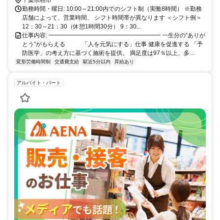
ークアリオ柏前」で下車
千葉県柏市
勤務時間・曜日: 10:00～21:00内でのシフト制（実働8時間） ※勤務
店舗によって、営業時間、 シフト時間帯が異なります ＜シフト例＞
12：30～21：30（休憩1時間30分） 9：30...
仕事内容: ━━━━━━━━━━━━━━━━━━━ 一生分の“ありが
とう”がもらえる 「人を元気にする」仕事 健康を促進する 「予
防医学」の考え方に基づく施術を提供。 満足度は97％以上、多...
変形労働時間制
交通費支給
駅近5分以内
昇給あり
アルバイト・パート