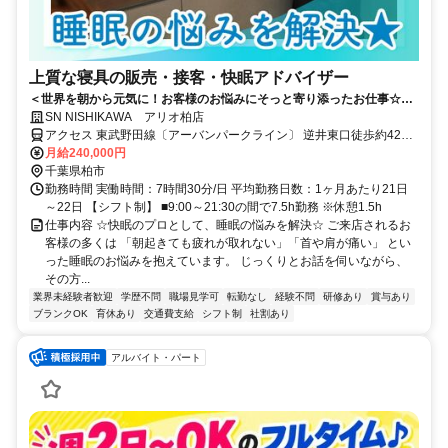
上質な寝具の販売・接客・快眠アドバイザー
＜世界を朝から元気に！お客様のお悩みにそっと寄り添ったお仕事☆＞
月給＋インセンも◎ネトフリ無料などユニークな福利厚生も♪
SN NISHIKAWA アリオ柏店
アクセス 東武野田線〔アーバンパークライン〕 逆井東口徒歩約42
分、東武野田線〔アーバンパークライン〕 高柳西口徒歩約46分、東
月給240,000円
武野田線〔アーバンパークライン〕 増尾東口徒歩約47分
千葉県柏市
勤務時間 実働時間：7時間30分/日 平均勤務日数：1ヶ月あたり21日
～22日 【シフト制】 ■9:00～21:30の間で7.5h勤務 ※休憩1.5h
仕事内容 ☆快眠のプロとして、睡眠の悩みを解決☆ ご来店されるお
客様の多くは 「朝起きても疲れが取れない」「首や肩が痛い」 とい
った睡眠のお悩みを抱えています。 じっくりとお話を伺いながら、
その方...
業界未経験者歓迎
学歴不問
職場見学可
転勤なし
経験不問
研修あり
賞与あり
ブランクOK
育休あり
交通費支給
シフト制
社割あり
アルバイト・パート