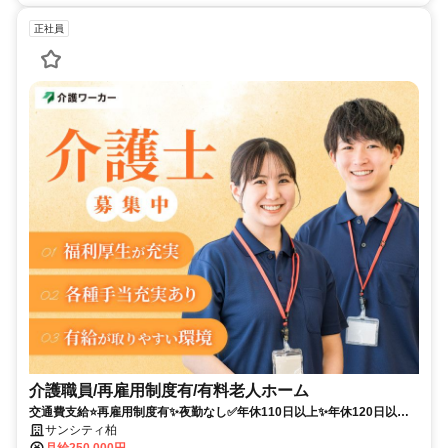
正社員
介護職員/再雇用制度有/有料老人ホーム
交通費支給⭐️再雇用制度有✨夜勤なし✅️年休110日以上✨年休120日以上
⭕️担当者オススメ✨残業なし❗️経験者優遇⭐️車通勤ＯＫ✊️駅チカ
サンシティ柏
月給250,000円