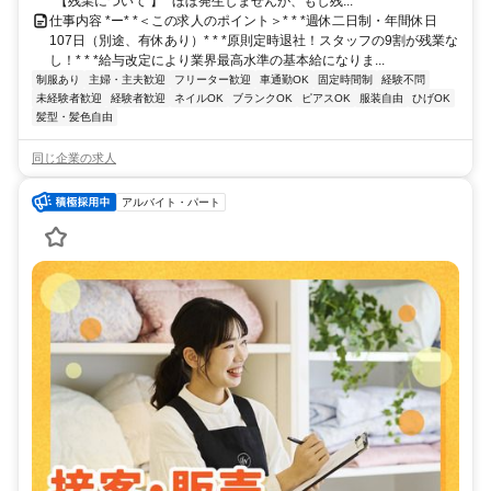
*【残業について 】* ほぼ発生しませんが、もし残...
仕事内容 *ー* *＜この求人のポイント＞* * *週休二日制・年間休日
107日（別途、有休あり）* * *原則定時退社！スタッフの9割が残業な
し！* * *給与改定により業界最高水準の基本給になりま...
制服あり
主婦・主夫歓迎
フリーター歓迎
車通勤OK
固定時間制
経験不問
未経験者歓迎
経験者歓迎
ネイルOK
ブランクOK
ピアスOK
服装自由
ひげOK
髪型・髪色自由
同じ企業の求人
アルバイト・パート