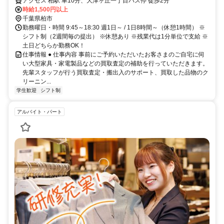
アクセス 柏駅 車10分、大津ヶ丘一丁目バス停 徒歩2分
時給1,500円以上
千葉県柏市
勤務曜日・時間 9:45～18:30 週1日～ / 1日8時間～（休憩1時間） ※
シフト制（2週間毎の提出） ※休憩あり ※残業代は1分単位で支給 ※
土日どちらか勤務OK！
仕事情報 ● 仕事内容 事前にご予約いただいたお客さまのご自宅に伺
い大型家具・家電製品などの買取査定の補助を行っていただきます。
先輩スタッフが行う買取査定・搬出入のサポート、買取した品物のク
リーニン...
学生歓迎
シフト制
アルバイト・パート