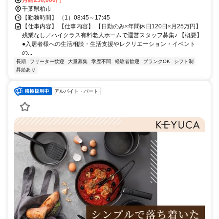
千葉県柏市
【勤務時間】 （1）08:45～17:45
【仕事内容】 【仕事内容】 【日勤のみ×年間休日120日×月25万円】
残業なし／ハイクラス有料老人ホームで運営スタッフ募集♪ 【概要】
●入居者様への生活相談・生活支援やレクリエーション・イベント
の...
長期
フリーター歓迎
大量募集
学歴不問
経験者歓迎
ブランクOK
シフト制
昇給あり
アルバイト・パート