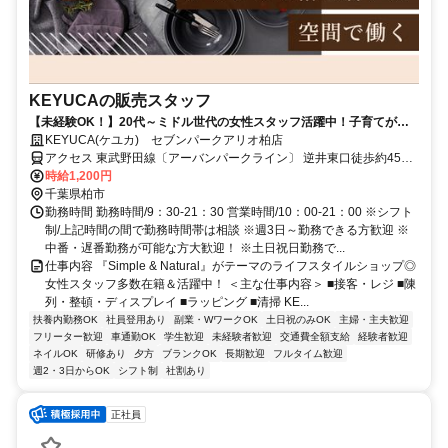
KEYUCAの販売スタッフ
【未経験OK！】20代～ミドル世代の女性スタッフ活躍中！子育てが一
段落した主婦の方にも♪
KEYUCA(ケユカ) セブンパークアリオ柏店
アクセス 東武野田線〔アーバンパークライン〕 逆井東口徒歩約45
分、東武野田線〔アーバンパークライン〕 高柳西口徒歩約46分、東
時給1,200円
武野田線〔アーバンパークライン〕 増尾東口徒歩約52分
千葉県柏市
勤務時間 勤務時間/9：30-21：30 営業時間/10：00-21：00 ※シフト
制/上記時間の間で勤務時間帯は相談 ※週3日～勤務できる方歓迎 ※
中番・遅番勤務が可能な方大歓迎！ ※土日祝日勤務で...
仕事内容 『Simple & Natural』がテーマのライフスタイルショップ◎
女性スタッフ多数在籍＆活躍中！ ＜主な仕事内容＞ ■接客・レジ ■陳
列・整頓・ディスプレイ ■ラッピング ■清掃 KE...
扶養内勤務OK
社員登用あり
副業・WワークOK
土日祝のみOK
主婦・主夫歓迎
フリーター歓迎
車通勤OK
学生歓迎
未経験者歓迎
交通費全額支給
経験者歓迎
ネイルOK
研修あり
夕方
ブランクOK
長期歓迎
フルタイム歓迎
週2・3日からOK
シフト制
社割あり
正社員