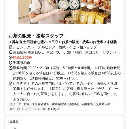
お茶の販売・接客スタッフ
＜賞与有 土日祝含む週2～5日◎＞お茶の販売・接客のお仕事＜未経験歓
迎＞試飲しながら一緒に覚えていきましょう!
ルピシアグループ ルピシア 西武・そごう柏ショップ
通勤情報 車通勤OK、東武バス・JR線「柏駅」東口より「セブンパー
クアリオ柏前」下車徒歩3分西武・そごう柏ショップ（セブンパーク
時給1,300円
アリオ柏1階）
千葉県柏市
勤務時間 09:30〜21:30（実働：5.0時間〜8.0時間） ※1日の勤務時間
が6時間を超える場合は45分以上、 8時間を超える場合は1時間以上の
休憩あり 【勤務時間補足】 9:30～21:30...
仕事内容 世界のお茶専門店『ルピシア』での、接客・販売など店舗
業務をお任せします。 【接客】 お客様に寄り添った「会話」で、一
人一人に合ったお茶選びをします。 お客様の好み・用途を伺い、お
茶をお試し...
フリーター歓迎
未経験者歓迎
経験者歓迎
研修あり
制服貸与
交通費支給
週2・3日からOK
シフト制
社割あり
正社員