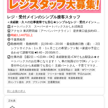
レジ・受付メインのシンプル接客スタッフ
＜未経験・久々の仕事復帰でも安心★シンプルなレジ・受付メイン＞車
の知識ゼロでOK！主婦パートさん・子育てママさん活躍中！急なお休み
オートバックス スーパーオートバックスかしわ沼南店
相談にも柔軟対応◎週2日～×1日4h～の時短勤務OK♪家の近くで無理な
アクセス 東武野田線〔アーバンパークライン〕 逆井東口徒歩約43
く働ける♪
分、東武野田線〔アーバンパークライン〕 高柳西口徒歩約43分、東
時給1,140円以上
武野田線〔アーバンパークライン〕 増尾東口徒歩約48分
千葉県柏市
勤務時間 ・勤務時間： [1] 09:40～20:00 ・最低勤務日数（週）：2日
シフトサイクル：1ヶ月 ・1ヶ月ごとの希望シフト制 ⇒家庭や予定に
合わせて調整可能 ■9:40～20:00内で...
仕事内容 【週2日～×1日4h～OK】未経験歓迎♪CMでもお馴染み★オ
ートバックスのお仕事になります！ ＼ 車の知識ゼロでOK♪ ／ レジ・
受付中心だから未経験でも安心！ 主婦パートさん・子育てママさ...
制服あり
業界未経験者歓迎
扶養内勤務OK
社員登用あり
副業・WワークOK
1日4時間以内OK
主婦・主夫歓迎
フリーター歓迎
学歴不問
平日のみOK
学生歓迎
経験不問
未経験者歓迎
午前
経験者歓迎
有資格者歓迎
月1シフト提出
夕方
ブランクOK
交通費支給
同じ企業の求人
正社員