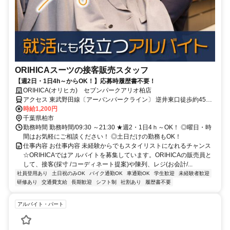
ORIHICAスーツの接客販売スタッフ
【週2日・1日4h～からOK！】応募時履歴書不要！
ORIHICA(オリヒカ) セブンパークアリオ柏店
アクセス 東武野田線〔アーバンパークライン〕 逆井東口徒歩約45
分、東武野田線〔アーバンパークライン〕 高柳西口徒歩約46分、東
時給1,200円
武野田線〔アーバンパークライン〕 増尾東口徒歩約52分 「セブンパ
千葉県柏市
ークアリオ柏前」バス下車徒歩3分
勤務時間 勤務時間/09:30 ～21:30 ★週2・1日4ｈ～OK！ ◎曜日・時
間はお気軽にご相談ください！ ◎土日だけの勤務もOK！
仕事内容 お仕事内容 未経験からでもスタイリストになれるチャンス
☆ORIHICAではア ルバイトを募集しています。ORIHICAの販売員と
して、接客(採寸 /コーディネート提案)や陳列、レジ(お会計/...
社員登用あり
土日祝のみOK
バイク通勤OK
車通勤OK
学生歓迎
未経験者歓迎
研修あり
交通費支給
長期歓迎
シフト制
社割あり
履歴書不要
アルバイト・パート