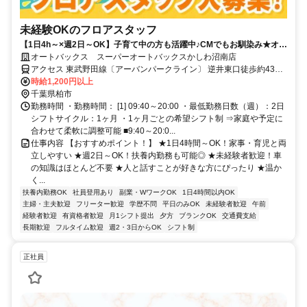
未経験OKのフロアスタッフ
【1日4h～×週2日～OK】子育て中の方も活躍中♪CMでもお馴染み★オー
トバックスのお仕事になります！
オートバックス スーパーオートバックスかしわ沼南店
アクセス 東武野田線〔アーバンパークライン〕 逆井東口徒歩約43
分、東武野田線〔アーバンパークライン〕 高柳西口徒歩約43分、東
時給1,200円以上
武野田線〔アーバンパークライン〕 増尾東口徒歩約48分
千葉県柏市
勤務時間 ・勤務時間： [1] 09:40～20:00 ・最低勤務日数（週）：2日
シフトサイクル：1ヶ月 ・1ヶ月ごとの希望シフト制 ⇒家庭や予定に
合わせて柔軟に調整可能 ■9:40～20:0...
仕事内容 【おすすめポイント！】 ★1日4時間～OK！家事・育児と両
立しやすい ★週2日～OK！扶養内勤務も可能◎ ★未経験者歓迎！車
の知識はほとんど不要 ★人と話すことが好きな方にぴったり ★温か
く...
扶養内勤務OK
社員登用あり
副業・WワークOK
1日4時間以内OK
主婦・主夫歓迎
フリーター歓迎
学歴不問
平日のみOK
未経験者歓迎
午前
経験者歓迎
有資格者歓迎
月1シフト提出
夕方
ブランクOK
交通費支給
長期歓迎
フルタイム歓迎
週2・3日からOK
シフト制
正社員