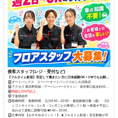
接客スタッフ(レジ・受付など)
【フルタイム歓迎】安定して働きたい方に◎未経験OK！CMでもお馴染
み★オートバックスのお仕事になります！
オートバックス スーパーオートバックスかしわ沼南店
アクセス 東武野田線〔アーバンパークライン〕 逆井東口徒歩約43
分、東武野田線〔アーバンパークライン〕 高柳西口徒歩約43分、東
時給1,200円以上
武野田線〔アーバンパークライン〕 増尾東口徒歩約48分
千葉県柏市
勤務時間 ・勤務時間： [1] 09:40～20:00 ・最低勤務日数（週）：2日
シフトサイクル：1ヶ月 ・1ヶ月ごとの希望シフト制 ⇒家庭や予定に
合わせて柔軟に調整可能 ■9:40～20:00...
仕事内容 【おすすめポイント！】 ★フルタイム歓迎！安定勤務が可