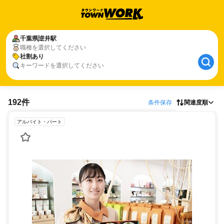
千葉県
逆井駅
職種を選択してください
社割あり
キーワードを選択してください
192件
条件保存
関連度順
アルバイト・パート