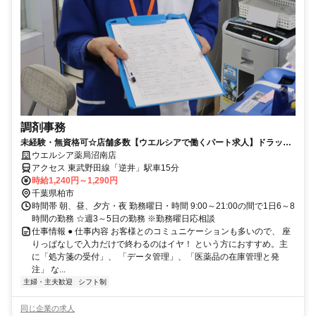
調剤事務
未経験・無資格可☆店舗多数【ウエルシアで働くパート求人】ドラッグ
ストアの調剤事務
ウエルシア薬局沼南店
アクセス 東武野田線「逆井」駅車15分
時給1,240円～1,290円
千葉県柏市
時間帯 朝、昼、夕方・夜 勤務曜日・時間 9:00～21:00の間で1日6～8
時間の勤務 ☆週3～5日の勤務 ※勤務曜日応相談
仕事情報 ● 仕事内容 お客様とのコミュニケーションも多いので、 座
りっぱなしで入力だけで終わるのはイヤ！ という方におすすめ。主
に「処方箋の受付」、 「データ管理」、「医薬品の在庫管理と発
注」 な...
主婦・主夫歓迎
シフト制
同じ企業の求人