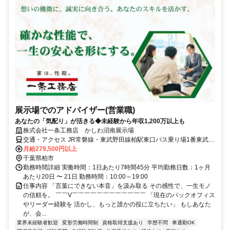
展示場でのアドバイザー(営業職)
あなたの「気配り」が活きる◆未経験から年収1,200万以上も
株式会社一条工務店 かしわ沼南展示場
交通・アクセス JR常磐線・東武野田線柏駅東口バス乗り場1番東武バ
ス乗車セブンパーク・アリオ柏前下車5分
月給279,500円以上
千葉県柏市
勤務時間詳細 実働時間：1日あたり7時間45分 平均勤務日数：1ヶ月
あたり20日 〜 21日 勤務時間：10:00～19:00
仕事内容 「言葉にできない本音」を汲み取る その感性で、一生モノ
の信頼を。 ￣￣V￣￣￣￣￣￣￣￣￣￣￣￣ 「現在のバックオフィス
やリーダー経験を 活かし、もっと誰かの役に立ちたい」 もしあなた
が、会...
業界未経験者歓迎
変形労働時間制
資格取得支援あり
学歴不問
車通勤OK