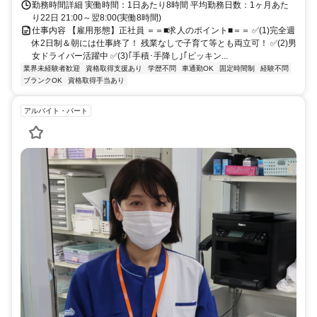
勤務時間詳細 実働時間：1日あたり8時間 平均勤務日数：1ヶ月あた
り22日 21:00～翌8:00(実働8時間)
仕事内容 【雇用形態】正社員 ＝＝■求人のポイント■＝＝ ✅(1)完全週
休2日制＆朝には仕事終了！ 残業なしで子育て等とも両立可！ ✅(2)男
女ドライバー活躍中 ✅(3)｢手積･手降し｣｢ピッキン...
業界未経験者歓迎
資格取得支援あり
学歴不問
車通勤OK
固定時間制
経験不問
ブランクOK
資格取得手当あり
アルバイト・パート