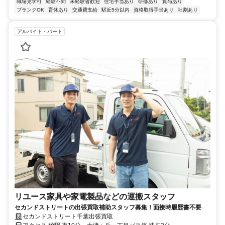
職場見学可
経験不問
未経験者歓迎
住宅手当あり
研修あり
賞与あり
ブランクOK
育休あり
交通費支給
駅近5分以内
資格取得手当あり
社割あり
アルバイト・パート
リユース家具や家電製品などの運搬スタッフ
セカンドストリートの出張買取補助スタッフ募集！面接時履歴書不要
セカンドストリート千葉出張買取