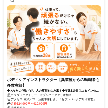
ボディケアインストラクター【異業種からの転職者も
多数在籍】
◆あなたの“想い”が、人の笑顔を生み出す◆年休110日以上＆インセン
有
カラダファクトリー セブンパークアリオ柏店
アクセス: 東武バス「沼南車庫行き」「セブンパークアリオ柏前」で
下車 JR常磐線「我孫子」駅北口より、無料シャトルバス「セブンパ
月給224,000円～410,000円