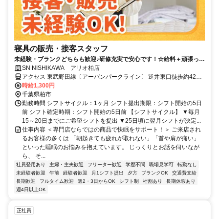
寝具の販売・接客スタッフ
未経験・ブランクどちらも歓迎♪研修充実で安心です！☆給料＋頑張った
分のインセンあり☆
SN NISHIKAWA アリオ柏店
アクセス 東武野田線〔アーバンパークライン〕 逆井東口徒歩約42
分、東武野田線〔アーバンパークライン〕 高柳西口徒歩約46分、東
時給1,300円
武野田線〔アーバンパークライン〕 増尾東口徒歩約47分
千葉県柏市
勤務時間 シフトサイクル：1ヶ月 シフト提出期限：シフト開始の5日
前 シフト確定時期：シフト開始の5日前 【シフトサイクル】 ▼毎月
15～20日までにご希望シフトを提出 ▼25日頃に翌月シフトが決定...
仕事内容 ＜専門店ならではの商品で快眠をサポート！＞ ご来店され
るお客様の多くは 「朝起きても疲れが取れない」「首や肩が痛い」
といった睡眠のお悩みを抱えています。 じっくりとお話を伺いなが
ら、 そ...
社員登用あり
主婦・主夫歓迎
フリーター歓迎
学歴不問
職場見学可
転勤なし
未経験者歓迎
午前
経験者歓迎
月1シフト提出
夕方
ブランクOK
交通費支給
長期歓迎
フルタイム歓迎
週2・3日からOK
シフト制
社割あり
長期休暇あり
週4日以上OK
正社員