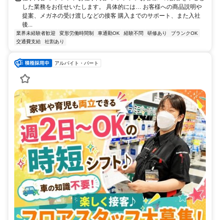
した業務をお任せいたします。 具体的には… お客様への商品説明や
提案、メガネの受け渡しなどの接客 購入までのサポート、また入社
後...
業界未経験者歓迎
変形労働時間制
車通勤OK
経験不問
研修あり
ブランクOK
交通費支給
社割あり
アルバイト・パート