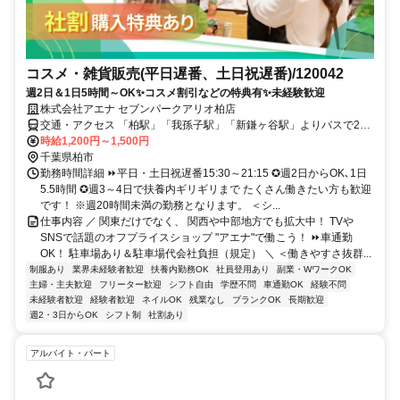
コスメ・雑貨販売(平日遅番、土日祝遅番)/120042
週2日＆1日5時間～OK✨コスメ割引などの特典有✨未経験歓迎
株式会社アエナ セブンパークアリオ柏店
交通・アクセス 「柏駅」「我孫子駅」「新鎌ヶ谷駅」よりバスで25
分★車通勤OK（社内規定有）→駐車場のご用意と駐車場代はアエナ
時給1,200円～1,500円
が負担します！
千葉県柏市
勤務時間詳細 ⏩平日・土日祝遅番15:30～21:15 ✪週2日からOK､1日
5.5時間 ✪週3～4日で扶養内ギリギリまで たくさん働きたい方も歓迎
です！ ※週20時間未満の勤務となります。 ＜シ...
仕事内容 ／ 関東だけでなく、 関西や中部地方でも拡大中！ TVや
SNSで話題のオフプライスショップ "アエナ"で働こう！ ⏩車通勤
OK！ 駐車場あり＆駐車場代会社負担（規定） ＼ ＜働きやすさ抜群...
制服あり
業界未経験者歓迎
扶養内勤務OK
社員登用あり
副業・WワークOK
主婦・主夫歓迎
フリーター歓迎
シフト自由
学歴不問
車通勤OK
経験不問
未経験者歓迎
経験者歓迎
ネイルOK
残業なし
ブランクOK
長期歓迎
週2・3日からOK
シフト制
社割あり
アルバイト・パート