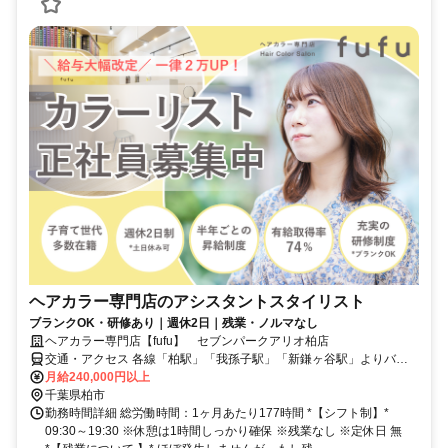
ヘアカラー専門店のアシスタントスタイリスト
ブランクOK・研修あり｜週休2日｜残業・ノルマなし
ヘアカラー専門店【fufu】 セブンパークアリオ柏店
交通・アクセス 各線「柏駅」「我孫子駅」「新鎌ヶ谷駅」よりバス
で約25分
月給240,000円以上
千葉県柏市
勤務時間詳細 総労働時間：1ヶ月あたり177時間 *【シフト制】*
09:30～19:30 ※休憩は1時間しっかり確保 ※残業なし ※定休日 無