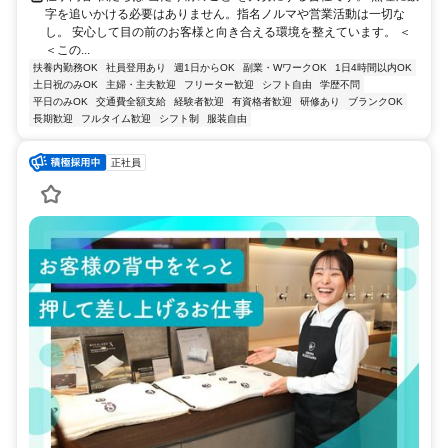
字を追いかける必要はありません。指名ノルマや営業活動は一切な
し。 安心して目の前のお客様と向き合える環境を整えています。 ＜
＜この...
扶養内勤務OK
社員登用あり
週1日からOK
副業・WワークOK
1日4時間以内OK
土日祝のみOK
主婦・主夫歓迎
フリーター歓迎
シフト自由
学歴不問
平日のみOK
交通費全額支給
経験者歓迎
有資格者歓迎
研修あり
ブランクOK
長期歓迎
フルタイム歓迎
シフト制
服装自由
正社員