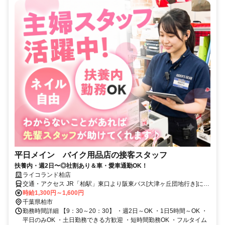
平日メイン バイク用品店の接客スタッフ
扶養内・週2日〜◎社割あり＆車・愛車通勤OK！
ライコランド柏店
交通・アクセス JR「柏駅」東口より阪東バス[大津ヶ丘団地行き]に乗
車、[大津ヶ丘2丁目バス停]下車徒歩5分。
時給1,300円～1,600円
千葉県柏市
勤務時間詳細 【9：30～20：30】 ・週2日～OK ・1日5時間～OK ・
平日のみOK ・土日勤務できる方歓迎 ・短時間勤務OK ・フルタイム