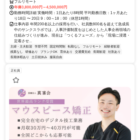
フルリモート
年俸3,800,000円～4,500,000円
勤務時間詳細 実働時間：1日あたり8時間 平均勤務日数：1ヶ月あた
り18日 〜 20日 9：00～18：00（休憩1時間）
仕事内容 年間200名以上の採用を行い、社員数800名を超えて急成長
中のサンクスラボでは、人事評価制度をはじめとした人事企画領域の
仕組みづくりが進み、現在は「つくるフェーズ」から「現場に浸透・
定着させ...
主婦・主夫歓迎
学歴不問
固定時間制
転勤なし
フルリモート
経験者歓迎
残業なし
研修あり
ブランクOK
育休あり
交通費支給
長期歓迎
社割あり
長期休暇あり
土日祝休み
服装自由
正社員