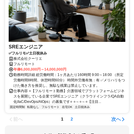
SREエンジニア
✅フルリモ✅土日祝休み
株式会社クーリエ
フルリモート
年俸6,000,000円～14,000,000円
勤務時間詳細 総労働時間：1ヶ月あたり160時間 9:00～18:00 （所定
労働時間8時間、休憩時間60分） 時間外労働有無：有 ✅メリハリをつ
けた働き方を推奨し、無駄な残業は禁止しています。
仕事内容 ⭐【フルリモート勤務】介護領域でプラットフォームビジネ
スを展開している企業でSREエンジニア（クラウドインフラ/QA自動
化/IaC/DevOps/AIOps）の募集です⭐ ⭐～⭐～⭐【注目...
固定時間制
転勤なし
フルリモート
在宅OK
土日祝休み
前へ
次へ
1
2