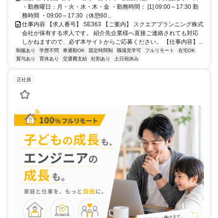
・勤務曜日：月・火・水・木・金 ・勤務時間： [1] 09:00～17:30 勤
務時間 ・09:00～17:30（休憩60...
仕事内容 【求人番号】 SE363 【ご案内】 スクエアプランニング株式
会社が保有する求人です。 紹介先企業様へ直接ご連絡されても対応
しかねますので、必ず本サイトからご応募ください。 【仕事内容】...
制服あり
学歴不問
車通勤OK
固定時間制
職場見学可
フルリモート
在宅OK
賞与あり
育休あり
交通費支給
社割あり
土日祝休み
正社員