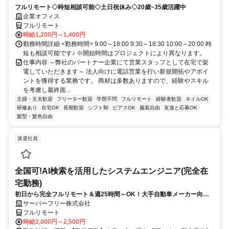
フルリモート◇時短相談可能◇土日祝休み◇20歳~35歳活躍中
企業オフィス
フルリモート
時給1,200円～1,400円
勤務時間詳細 <勤務時間> 9:00～18:00 9:30～18:30 10:00～20:00 時
短も相談可能です♪ ※開始時間はプロジェクトにより異なります。
仕事内容 ～弊社のパートナー企業にて営業スタッフとして在宅で架
電していただきます～ 法人向けに電話営業を行い新規開拓やアポイ
ントを獲得する業務です。 商材は多数ありますので、経験やスキル
を考慮し最終面...
主婦・主夫歓迎
フリーター歓迎
学歴不問
フルリモート
経験者歓迎
ネイルOK
研修あり
在宅OK
長期歓迎
シフト制
ピアスOK
服装自由
友達と応募OK
髪型・髪色自由
派遣社員
全国可!AI検索を活用したシステムエンジニア(完全在
宅勤務)
初日から完全フルリモート＆週25時間～OK！大手自動車メーカー向け
Azure×AI検索基盤開発
サーバーフリー株式会社
フルリモート
時給2,000円～2,500円