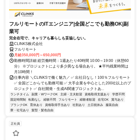
フルリモートのITエンジニア|全国どこでも勤務OK|副
業可
完全在宅で、キャリアも暮らしも妥協しない。
CLINKS株式会社
フルリモート
月給350,000円～650,000円
勤務時間詳細 総労働時間：1週あたり40時間 10:00～19:00（休憩60
分） ※プロジェクトにより多少異なる場合あり。 ★平均残業時間は
月10時間！
仕事内容 ＼CLINKSで働く魅力／ ✅ 出社日なし！100％フルリモート
✅ 全国どこからでも勤務可能 ✅ 大手企業を中心とした200社以上のプ
ロジェクト ✅ 自社開発・生成AI関連プロジェクトあ...
ランチタイム
副業・WワークOK
主婦・主夫歓迎
資格取得支援あり
学歴不問
固定時間制
転勤なし
経験不問
フルリモート
経験者歓迎
在宅OK
賞与あり
ブランクOK
育休あり
資格取得手当あり
社割あり
土日祝休み
服装自由
寮・社宅あり
髪型・髪色自由
正社員