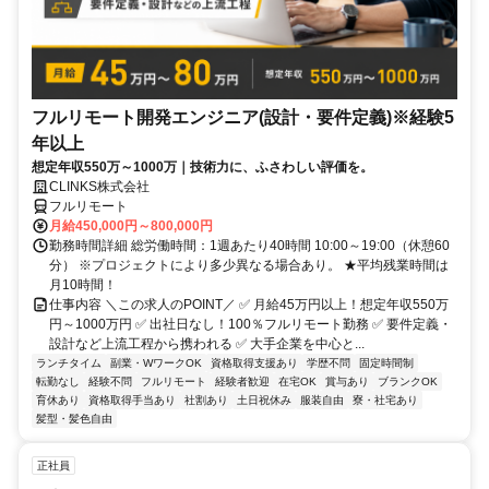
フルリモート開発エンジニア(設計・要件定義)※経験5
年以上
想定年収550万～1000万｜技術力に、ふさわしい評価を。
CLINKS株式会社
フルリモート
月給450,000円～800,000円
勤務時間詳細 総労働時間：1週あたり40時間 10:00～19:00（休憩60
分） ※プロジェクトにより多少異なる場合あり。 ★平均残業時間は
月10時間！
仕事内容 ＼この求人のPOINT／ ✅ 月給45万円以上！想定年収550万
円～1000万円 ✅ 出社日なし！100％フルリモート勤務 ✅ 要件定義・
設計など上流工程から携われる ✅ 大手企業を中心と...
ランチタイム
副業・WワークOK
資格取得支援あり
学歴不問
固定時間制
転勤なし
経験不問
フルリモート
経験者歓迎
在宅OK
賞与あり
ブランクOK
育休あり
資格取得手当あり
社割あり
土日祝休み
服装自由
寮・社宅あり
髪型・髪色自由
正社員