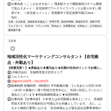
仕事内容 ＼ここがおすすめ！／ 博多駅チカで通勤便利◎チーム開発
で安心スタート！ 在宅併用でワークライフバランスも取りやすい環
境です。 ＼担当者コメント／ 長期案件で安定就業可能◎Java・
Spri...
主婦・主夫歓迎
資格取得支援あり
学歴不問
固定時間制
職場見学可
経験不問
フルリモート
在宅OK
ブランクOK
育休あり
交通費支給
社割あり
土日祝休み
履歴書不要
正社員
地域活性化マーケティングコンサルタント【在宅拠
点・外勤あり】
【待遇充実！】★昇給あり★賞与あり★社割や社内ポイントでお得に買
い物も！
LR株式会社 茨城県常陸大宮市エリア
フルリモート
月給250,000円～350,000円
勤務時間 実働時間：8時間/日 平均勤務日数：1ヶ月あたり20日 9:00
～18:00 ※業務の一環で常陸大宮市中心に、外回り対応していただく
場合がございます ■ 時短勤務制度あり ■ 休憩時間6...
仕事内容 【仕事内容】 ※本求人は在宅勤務を基本としつつ、 茨城県
常陸大宮市での外勤対応が可能な方を対象としています。 主に、ふ
るさと納税の運用における 「自治体様および返礼品出品事業者様が