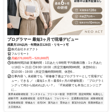
プログラマー 最短3ヶ月で現場デビュー
残業月10h以内・年間休日128日・リモート可
株式会社ネオアクト
フルリモート
月給270,000円～520,000円
勤務時間詳細 実働時間：1日あたり8時間 平均勤務日数：1ヶ月あた
り18日 〜 21日 ①9:00~18:00（所定労働時間8時間、休憩60分）
②10:00～19:00（所定労働時間8時間、休憩6...
仕事内容 ＼ 未経験でも「研修修了後はプログラマーとして現場デビ
ュー」できる ／ （最短1ヶ月～最長6ヶ月の研修制度） 「プログラミ
ングって何から始めればいい？」 「IT未経験でも本当にエンジニア
に...
業界未経験者歓迎
ランチタイム
フリーター歓迎
学歴不問
固定時間制
転勤なし
経験不問
未経験者歓迎
住宅手当あり
フルリモート
交通費全額支給
経験者歓迎
有資格者歓迎
研修あり
在宅OK
賞与あり
育休あり
駅近5分以内
長期休暇あり
土日祝休み