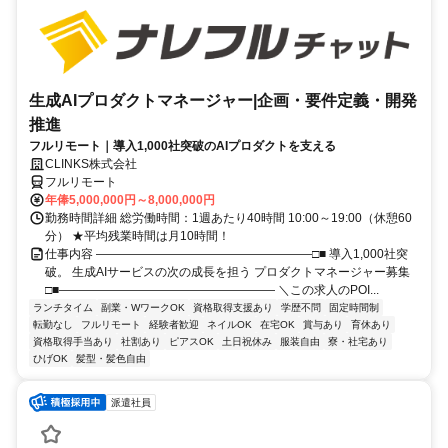
生成AIプロダクトマネージャー|企画・要件定義・開発
推進
フルリモート｜導入1,000社突破のAIプロダクトを支える
CLINKS株式会社
フルリモート
年俸5,000,000円～8,000,000円
勤務時間詳細 総労働時間：1週あたり40時間 10:00～19:00（休憩60
分） ★平均残業時間は月10時間！
仕事内容 ――――――――――――――――――□■ 導入1,000社突
破。 生成AIサービスの次の成長を担う プロダクトマネージャー募集
□■―――――――――――――――――― ＼この求人のPOI...
ランチタイム
副業・WワークOK
資格取得支援あり
学歴不問
固定時間制
転勤なし
フルリモート
経験者歓迎
ネイルOK
在宅OK
賞与あり
育休あり
資格取得手当あり
社割あり
ピアスOK
土日祝休み
服装自由
寮・社宅あり
ひげOK
髪型・髪色自由
派遣社員