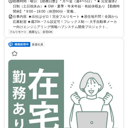
勤務時間・曜日: 【勤務日数】 * 月〜金（週4〜5日） * ★ 完全週休2
日制（土日祝休み）★ GW・夏季・年末年始・有給休暇あり 【勤務時
間例】 * 9:00～18:00（休憩60分・実働...
仕事内容: ★出社はゼロ！完全フルリモート ★居住地不問！全国から
応募歓迎 ★週25h ~フル設定可！フレックス制 --- 大手自動車メーカ
ー向けエンジニアリング情報ハブシステム開発プロジェクト...
フルリモート
残業なし
在宅OK
派遣社員