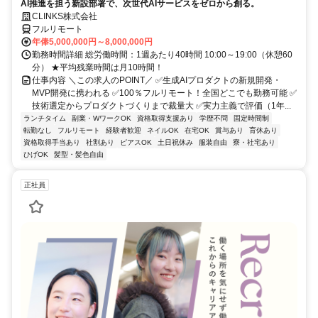
AI推進を担う新設部署で、次世代AIサービスをゼロから創る。
CLINKS株式会社
フルリモート
年俸5,000,000円～8,000,000円
勤務時間詳細 総労働時間：1週あたり40時間 10:00～19:00（休憩60
分） ★平均残業時間は月10時間！
仕事内容 ＼この求人のPOINT／ ✅生成AIプロダクトの新規開発・
MVP開発に携われる ✅100％フルリモート！全国どこでも勤務可能 ✅
技術選定からプロダクトづくりまで裁量大 ✅実力主義で評価（1年...
ランチタイム
副業・WワークOK
資格取得支援あり
学歴不問
固定時間制
転勤なし
フルリモート
経験者歓迎
ネイルOK
在宅OK
賞与あり
育休あり
資格取得手当あり
社割あり
ピアスOK
土日祝休み
服装自由
寮・社宅あり
ひげOK
髪型・髪色自由
正社員