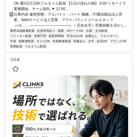
OK 週5日/1日8hフルタイム歓迎 【1日の流れの例】 9:00 リモートで
業務開始、チーム朝礼 ▼ 12:00...
仕事内容 雇用形態：アルバイト・パート 職種：IT/通信製品法人営
業、Webサービス法人営業、アウトバウンドコールスタッフ
┏○o。.。──────────────┓ ＜完全在宅＞営業経験を活かし...
業界未経験者歓迎
社員登用あり
副業・WワークOK
主婦・主夫歓迎
フリーター歓迎
学歴不問
固定時間制
平日のみOK
転勤なし
フルリモート
午前
経験者歓迎
ネイルOK
有資格者歓迎
研修あり
夕方
在宅OK
ブランクOK
長期歓迎
フルタイム歓迎
正社員