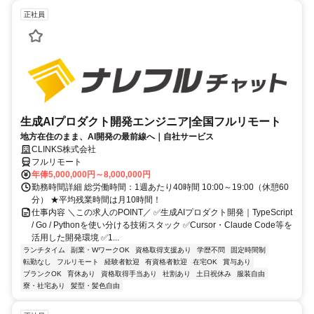
正社員
生成AIプロダクト開発エンジニア|全国フルリモート
地方在住のまま、AI開発の最前線へ｜自社サービス
CLINKS株式会社
フルリモート
年俸5,000,000円～8,000,000円
勤務時間詳細 総労働時間：1週あたり40時間 10:00～19:00（休憩60
分） ★平均残業時間は月10時間！
仕事内容 ＼この求人のPOINT／ ✅生成AIプロダクト開発｜TypeScript
/ Go / Pythonを使い分ける技術スタック ✅Cursor・Claude Code等を
活用した開発環境 ✅1...
ランチタイム
副業・WワークOK
資格取得支援あり
学歴不問
固定時間制
転勤なし
フルリモート
経験者歓迎
有資格者歓迎
在宅OK
賞与あり
ブランクOK
育休あり
資格取得手当あり
社割あり
土日祝休み
服装自由
寮・社宅あり
髪型・髪色自由