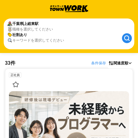
千葉県
上総東駅
職種を選択してください
社割あり
キーワードを選択してください
33件
条件保存
関連度順
正社員