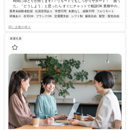
時間にゆとりが持てます♪ ✅リモートでもしっかりサポート！ 「困っ
た」「どうしよう」と思ったら すぐにチャットで相談OK 業務中の...
業界未経験者歓迎
社員登用あり
学歴不問
転勤なし
経験不問
フルリモート
研修あり
在宅OK
ブランクOK
交通費支給
シフト制
服装自由
髪型・髪色自由
同じ企業の求人
派遣社員