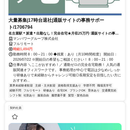
大量募集|17時台退社|通販サイトの事務サポー
ト/1706794
名古屋駅＊派遣＊出勤なし！完全在宅★月収25万円↑通販サイトの事務
サポート／在宅勤務あり／17時台退社／大量募集／開始日：即日
マンパワーグループ株式会社
フルリモート
時給1,494円
勤務時間 8：00～21：00 ◆残業：あり［月10時間程度］ 開始日：
2026/07/22 ※開始日の希望もご相談ください！ 8：00～21：00
仕事内容 ＼ここがおすすめ！／ 通勤ゼロの完全在宅勤務！ 人気の通
販関連オフィスワークです。 事務処理が中心で電話は少なめ♪しっか
り研修ありで未経験からチャレンジ可能◎長期安定を目指したい方に
おすすめ...
業界未経験者歓迎
主婦・主夫歓迎
資格取得支援あり
学歴不問
職場見学可
経験不問
フルリモート
研修あり
在宅OK
ブランクOK
育休あり
交通費支給
シフト制
社割あり
服装自由
履歴書不要
髪型・髪色自由
契約社員