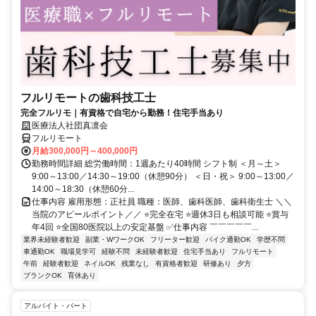
フルリモートの歯科技工士
完全フルリモ｜有資格で自宅から勤務！住宅手当あり
医療法人社団真凛会
フルリモート
月給300,000円～400,000円
勤務時間詳細 総労働時間：1週あたり40時間 シフト制 ＜月～土＞
9:00～13:00／14:30～19:00（休憩90分） ＜日・祝＞ 9:00～13:00／
14:00～18:30（休憩60分...
仕事内容 雇用形態：正社員 職種：医師、歯科医師、歯科衛生士 ＼＼
当院のアピールポイント／／ ⭐完全在宅 ⭐週休3日も相談可能 ⭐賞与
年4回 ⭐全国80医院以上の安定基盤 ✅仕事内容 ￣￣￣￣￣...
業界未経験者歓迎
副業・WワークOK
フリーター歓迎
バイク通勤OK
学歴不問
車通勤OK
職場見学可
経験不問
未経験者歓迎
住宅手当あり
フルリモート
午前
経験者歓迎
ネイルOK
残業なし
有資格者歓迎
研修あり
夕方
ブランクOK
育休あり
アルバイト・パート