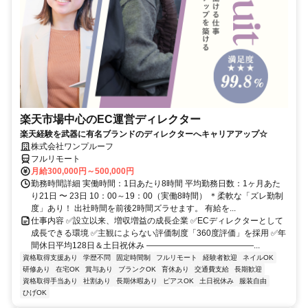
楽天市場中心のEC運営ディレクター
楽天経験を武器に有名ブランドのディレクターへキャリアアップ☆
株式会社ワンプルーフ
フルリモート
月給300,000円～500,000円
勤務時間詳細 実働時間：1日あたり8時間 平均勤務日数：1ヶ月あた
り21日 〜 23日 10：00～19：00（実働8時間） ＊柔軟な「ズレ勤制
度」あり！ 出社時間を前後2時間ズラせます。 有給を...
仕事内容 ✅設立以来、増収増益の成長企業 ✅ECディレクターとして
成長できる環境 ✅主観によらない評価制度「360度評価」を採用 ✅年
間休日平均128日＆土日祝休み ―――――――――――――...
資格取得支援あり
学歴不問
固定時間制
フルリモート
経験者歓迎
ネイルOK
研修あり
在宅OK
賞与あり
ブランクOK
育休あり
交通費支給
長期歓迎
資格取得手当あり
社割あり
長期休暇あり
ピアスOK
土日祝休み
服装自由
ひげOK