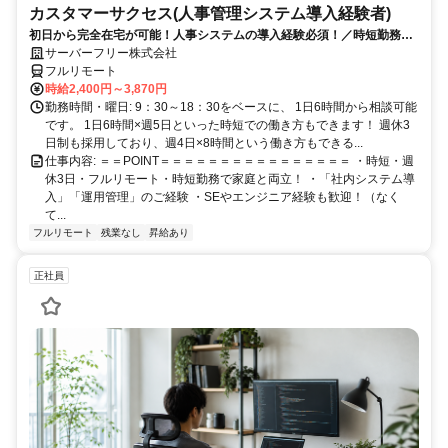
カスタマーサクセス(人事管理システム導入経験者)
初日から完全在宅が可能！人事システムの導入経験必須！／時短勤務が
可能
サーバーフリー株式会社
フルリモート
時給2,400円～3,870円
勤務時間・曜日: 9：30～18：30をベースに、 1日6時間から相談可能
です。 1日6時間×週5日といった時短での働き方もできます！ 週休3
日制も採用しており、週4日×8時間という働き方もできる...
仕事内容: ＝＝POINT＝＝＝＝＝＝＝＝＝＝＝＝＝＝＝＝ ・時短・週
休3日・フルリモート・時短勤務で家庭と両立！ ・「社内システム導
入」「運用管理」のご経験 ・SEやエンジニア経験も歓迎！（なく
て...
フルリモート
残業なし
昇給あり
正社員