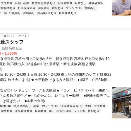
・主夫歓迎
長期
産休・育休取得実績あり
職場見学可
転勤なし
経験者歓迎
食費補助あり
社会保険完備
制服貸与
賞与あり
ブランクOK
育休あり
フト制
社割あり
昇給あり
賞与年2回あり
食事補助あり
アルバイト・パート
配達スタッフ
 船橋高根台店
円～1,500円
新京成電鉄 高根公団北口徒歩約3分、新京成電鉄 高根木戸北口徒歩約10
電鉄 滝不動出入口2徒歩約13分 最寄駅：新京成線 高根公団駅
市
:10:30～24:00 土日祝:10:30～24:00 ※上記の時間内のシフト制 ※22
歳以上(法令による) ★土日勤務できる方大歓迎！ ●週3日～/1日3時間～
《安定◎》レギュラーワークも大歓迎★ドミノ・ピザデリバリーstaff ＼
さん多数活躍中／ ■生活のために…レギュラー勤務！ ■趣味を優先で…
は稼ぎたい！ ■本業の合間に...
内勤務OK
社員登用あり
副業・WワークOK
1日4時間以内OK
主婦・主夫歓迎
学生歓迎
未経験者歓迎
長期歓迎
週2・3日からOK
シフト制
社割あり