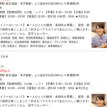
駅 新京成線「滝不動駅」より徒歩4分(約280ｍ) ※車通勤OK
市
間 【勤務時間】 その他、シフト 【早番】6:30～15:30 【日勤】9:00
【遅番】10:00～19:00 【夜勤】16:30～翌9:30 ※休憩：60分 ★月2日ま
【イリーゼについて】 ★一人ひとりの個性・多様性を尊重し、髪型・髪
の規程を無くしました！好きなヘアスタイルであなたらしく働けます♪
システムやインカム、見守りセンサー...
・主夫歓迎
長期
産休・育休取得実績あり
職場見学可
転勤なし
経験者歓迎
食費補助あり
社会保険完備
制服貸与
賞与あり
ブランクOK
育休あり
フト制
社割あり
昇給あり
賞与年2回あり
食事補助あり
正社員
士
三咲
80円以上
駅 新京成線「滝不動駅」より徒歩4分(約280ｍ) ※車通勤OK
市
間 【勤務時間】 その他、シフト 【早番】6:30～15:30 【日勤】9:00
【遅番】10:00～19:00 【夜勤】16:30～翌9:30 ※休憩：60分 ★月2日ま
【イリーゼについて】 ★一人ひとりの個性・多様性を尊重し、髪型・髪
の規程を無くしました！好きなヘアスタイルであなたらしく働けます♪
システムやインカム、見守りセンサー...