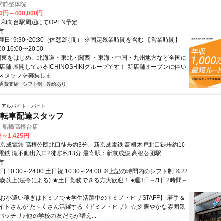
駅前整体院
00円～400,000円
クセス: 二和向台駅周辺にてOPEN予定
市
日: 9:30~20:30（休憩2時間） ※固定残業時間を含む 【営業時間】
00 16:00〜20:00
 関東をはじめ、北海道・東北・関西 ・東海・中国・九州地方など全国に
店舗 展開しているICHINOSHIKIグループです！ 新店舗オープンに伴い
タッフを募集しま...
通費支給
シフト制
昇給あり
アルバイト・パート
自転車配達スタッフ
 船橋高根台店
円～1,425円
新京成電鉄 高根公団北口徒歩約3分、新京成電鉄 高根木戸北口徒歩約10
電鉄 滝不動出入口2徒歩約13分 最寄駅：新京成線 高根公団駅
市
:10:30～24:00 土日祝:10:30～24:00 ※上記の時間内のシフト制 ※22
歳以上(法令による) ★土日勤務できる方大歓迎！ ●週3日～/1日2時間～
【お小遣い稼ぎはドミノで★学生活躍中のドミノ・ピザSTAFF】 若手＆
イトさんが た～くさん活躍する《ドミノ・ピザ》☆彡 賑やかな雰囲気
ッチリ♪ 他の学校の友だちが増え...