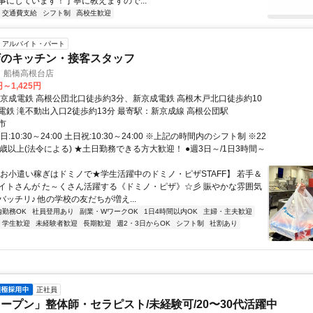
事にしています！丁寧に教えますので...
交通費支給
シフト制
高校生歓迎
アルバイト・パート
ザのキッチン・接客スタッフ
 船橋高根台店
円～1,425円
新京成電鉄 高根公団北口徒歩約3分、新京成電鉄 高根木戸北口徒歩約10
電鉄 滝不動出入口2徒歩約13分 最寄駅：新京成線 高根公団駅
市
:10:30～24:00 土日祝:10:30～24:00 ※上記の時間内のシフト制 ※22
歳以上(法令による) ★土日勤務できる方大歓迎！ ●週3日～/1日3時間～
【お小遣い稼ぎはドミノで★学生活躍中のドミノ・ピザSTAFF】 若手＆
イトさんが た～くさん活躍する《ドミノ・ピザ》☆彡 賑やかな雰囲気
ッチリ♪ 他の学校の友だちが増え...
内勤務OK
社員登用あり
副業・WワークOK
1日4時間以内OK
主婦・主夫歓迎
学生歓迎
未経験者歓迎
長期歓迎
週2・3日からOK
シフト制
社割あり
正社員
ープン」整体師・セラピスト/未経験可/20〜30代活躍中