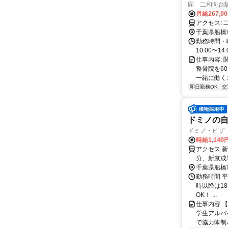
匠 二和向台
月給267,0
ア
千葉県船橋
勤務時間・曜
10:00〜14:
仕事内容:
整骨院を60
一緒に働くス
即日勤務OK
交
ドミノの
ドミノ・ピザ
時給1,140
アクセス 
分、新京成
千葉県船橋
勤務時間 平日
時以降は18
OK！ ...
仕事内容 
学生アルバ
で協力体制バ