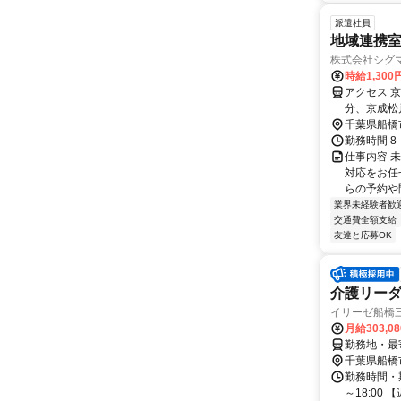
派遣社員
地域連携
株式会社シグ
時給1,30
アクセス 
分、京成松
千葉県船橋
勤務時間 8
仕事内容 
対応をお任
らの予約や問
業界未経験者歓
交通費全額支給
友達と応募OK
介護リー
イリーゼ船橋
月給303,0
勤務地・最寄
千葉県船橋
勤務時間・期
～18:00 