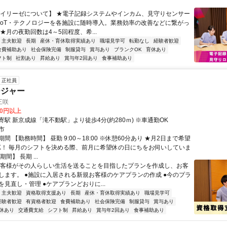
【イリーゼについて】 ★電子記録システムやインカム、見守りセンサー
IoT・テクノロジーを各施設に随時導入。業務効率の改善などに繋がっ
★月の夜勤回数は4～5回程度、希...
・主夫歓迎
長期
産休・育休取得実績あり
職場見学可
転勤なし
経験者歓迎
食費補助あり
社会保険完備
制服貸与
賞与あり
ブランクOK
育休あり
フト制
社割あり
昇給あり
賞与年2回あり
食事補助あり
正社員
ージャー
三咲
00円以上
駅 新京成線「滝不動駅」より徒歩4分(約280ｍ) ※車通勤OK
市
間 【勤務時間】 昼勤 9:00～18:00 ※休憩60分あり ★月2日まで希望
K！ 毎月のシフトを決める際、前月に希望休の日にちをお伺いしていま
間】 長期 ...
お客様がその人らしい生活を送ることを目指したプランを作成し、お客
します。 ●施設に入居される新規お客様のケアプランの作成 ●今のプラ
見直し・管理 ●ケアプランどおりに...
・主夫歓迎
資格取得支援あり
長期
産休・育休取得実績あり
職場見学可
経験者歓迎
有資格者歓迎
食費補助あり
社会保険完備
制服貸与
賞与あり
休あり
交通費支給
シフト制
昇給あり
賞与年2回あり
食事補助あり