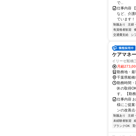
で...
仕事内容 
など、介護
ています！ 
制服あり
主婦
有資格者歓迎
交通費支給
シ
ケアマネ
イリーゼ船橋
月給273,0
勤務地・最寄
千葉県船橋
勤務時間・期
休の取得O
す。 【勤務期
仕事内容 
様にご提案
ンの改善点を
制服あり
主婦
未経験者歓迎
ブランクOK
育