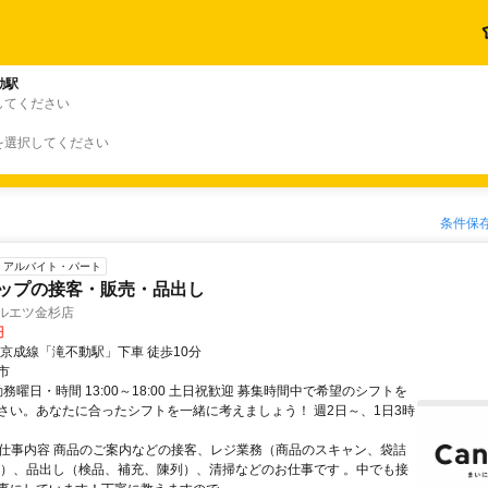
動駅
してください
を選択してください
条件保
アルバイト・パート
ョップの接客・販売・品出し
マルエツ金杉店
円
新京成線「滝不動駅」下車 徒歩10分
市
勤務曜日・時間 13:00～18:00 土日祝歓迎 募集時間中で希望のシフトを
さい。あなたに合ったシフトを一緒に考えましょう！ 週2日～、1日3時
● 仕事内容 商品のご案内などの接客、レジ業務（商品のスキャン、袋詰
計）、品出し（検品、補充、陳列）、清掃などのお仕事です 。中でも接