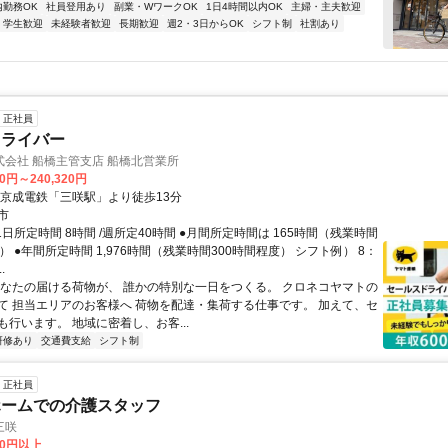
内勤務OK
社員登用あり
副業・WワークOK
1日4時間以内OK
主婦・主夫歓迎
学生歓迎
未経験者歓迎
長期歓迎
週2・3日からOK
シフト制
社割あり
正社員
ドライバー
会社 船橋主管支店 船橋北営業所
90円～240,320円
新京成電鉄「三咲駅」より徒歩13分
市
1日所定時間 8時間 /週所定40時間 ●月間所定時間は 165時間（残業時間
） ●年間所定時間 1,976時間（残業時間300時間程度） シフト例） 8：
.
あなたの届ける荷物が、 誰かの特別な一日をつくる。 クロネコヤマトの
て 担当エリアのお客様へ 荷物を配達・集荷する仕事です。 加えて、セ
行います。 地域に密着し、お客...
研修あり
交通費支給
シフト制
正社員
ホームでの介護スタッフ
三咲
80円以上