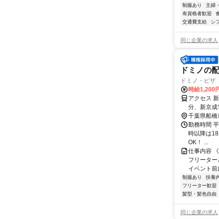
制服あり
主婦
有資格者歓迎
交通費支給
シ
同じ企業の求人
ドミノの
ドミノ・ピザ
時給1,200
アクセス 
分、新京成
千葉県船橋
勤務時間 平日
時以降は18
OK！ ...
仕事内容 
フリーター
イベント前に
制服あり
扶養
フリーター歓迎
髪型・髪色自由
同じ企業の求人