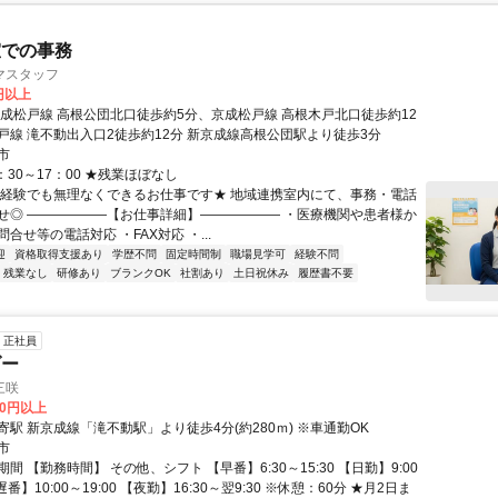
室での事務
マスタッフ
0円以上
京成松戸線 高根公団北口徒歩約5分、京成松戸線 高根木戸北口徒歩約12
戸線 滝不動出入口2徒歩約12分 新京成線高根公団駅より徒歩3分
市
：30～17：00 ★残業ほぼなし
未経験でも無理なくできるお仕事です★ 地域連携室内にて、事務・電話
せ◎ ――――――【お仕事詳細】―――――― ・医療機関や患者様か
合せ等の電話対応 ・FAX対応 ・...
迎
資格取得支援あり
学歴不問
固定時間制
職場見学可
経験不問
残業なし
研修あり
ブランクOK
社割あり
土日祝休み
履歴書不要
正社員
ダー
三咲
80円以上
駅 新京成線「滝不動駅」より徒歩4分(約280ｍ) ※車通勤OK
市
間 【勤務時間】 その他、シフト 【早番】6:30～15:30 【日勤】9:00
【遅番】10:00～19:00 【夜勤】16:30～翌9:30 ※休憩：60分 ★月2日ま