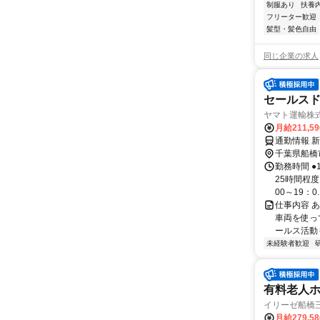
制服あり
扶養
フリーター歓迎
髪型・髪色自由
同じ企業の求人
セールス
ヤマト運輸株式
月給211,5
通勤情報 
千葉県船橋
勤務時間 ●
25時間程度
00～19：0..
仕事内容 
車両を使っ
ールス活動も
未経験者歓迎
有料老人
イリーゼ船橋
月給279,5