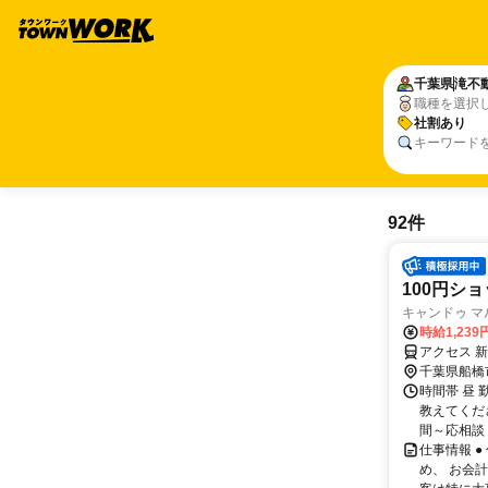
千葉県
滝不
職種を選択
社割あり
キーワード
92件
100円シ
キャンドゥ 
時給1,239
アクセス 
千葉県船橋
時間帯 昼 
教えてくだ
間～応相談
仕事情報 
め、 お会