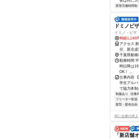
客は特に大
変形労働時間制
ドミノピ
ドミノ・ピザ
時給1,140
アクセス 
分、新京成
千葉県船橋
勤務時間 平日
時以降は18
OK！ ...
仕事内容 
学生アルバ
で協力体制バ
制服あり
扶養
フリーター歓迎
髪型・髪色自由
同じ企業の求人
「新店舗オ