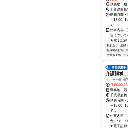
勤務地・最寄
千葉県船橋
勤務時間・期
～18:00 
で...
仕事内容 
色について
★電子記録
制服あり
主婦
有資格者歓迎
交通費支給
シ
介護福祉
イリーゼ船橋
月給303,0
勤務地・最寄
千葉県船橋
勤務時間・期
～18:00 
で...
仕事内容 
色について
★電子記録