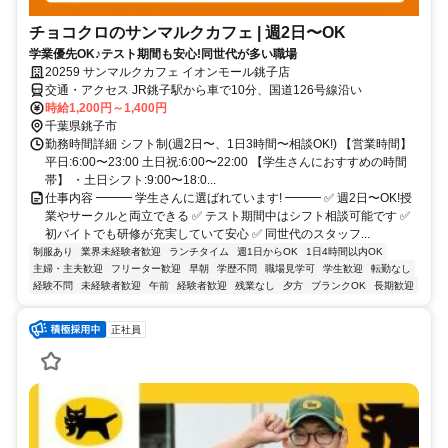
チョコクロのサンマルクカフェ | 週2日〜OK
学業優先OK♪テスト期間も安心!同世代が多い職場
20259 サンマルクカフェ イオンモール銚子店
交通・アクセス JR銚子駅から車で10分、国道126号線沿い
時給1,200円～1,400円
千葉県銚子市
勤務時間詳細 シフト制(週2日〜、1日3時間〜相談OK!) 【営業時間】
平日:6:00〜23:00 土日祝:6:00〜22:00 【学生さんにおすすめの時間
帯】 ・土日シフト:9:00〜18:0...
仕事内容 ━━━ 学生さんに選ばれています! ━━━ ✅ 週2日〜OK!授
業やサークルと両立できる ✅ テスト期間中はシフト相談可能です ✅
初バイトでも研修が充実していて安心 ✅ 同世代のスタッフ...
制服あり
業界未経験者歓迎
ランチタイム
週1日からOK
1日4時間以内OK
主婦・主夫歓迎
フリーター歓迎
早朝
学歴不問
職場見学可
学生歓迎
転勤なし
経験不問
未経験者歓迎
午前
経験者歓迎
残業なし
夕方
ブランクOK
長期歓迎
正社員