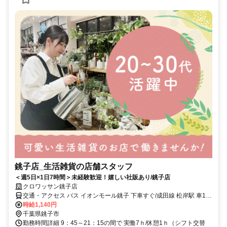
銚子店_生活雑貨の店舗スタッフ
＜週5日×1日7時間＞未経験歓迎！嬉しい社販あり/銚子店
クロワッサン銚子店
交通・アクセス バス イオンモール銚子 下車すぐ/成田線 松岸駅 車10
分/総武本線 松岸駅 車10分/銚子電気鉄道 銚子駅 車10分
時給1,140円
千葉県銚子市
勤務時間詳細 9：45～21：15の間で 実働7ｈ/休憩1ｈ（シフト交替