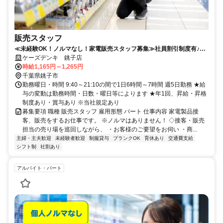
販売スタッフ
≪未経験OK！ノルマなし！家電販売スタッフ募集≫社員割引制度有♪充
実の待遇で働きやすさ抜群◎
ケーズデンキ 銚子店
時給1,165円～1,265円
千葉県銚子市
勤務曜日・時間 9:40～21:10の間で1日6時間～7時間 週5日勤務 ★給
与の変動は勤務時間・日数・曜日等によります ★年1回、昇給・昇格
制度あり・賞与あり ※当社規定あり
募集要項 職種 販売スタッフ 雇用形態 パート 仕事内容 家電製品接
客、販売をするお仕事です。 ※ノルマはありません！ ◇接客・販売
担当の売り場を巡回しながら、 ・お客様のご要望をお伺い ・商...
主婦・主夫歓迎
未経験者歓迎
制服貸与
ブランクOK
育休あり
交通費支給
シフト制
社割あり
アルバイト・パート