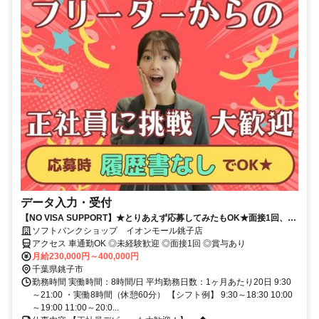
データ入力・受付
【NO VISA SUPPORT】★とりあえず応募してみたもOK★面接1回、最
短1週間で内定可！正社員デビューにオススメ★
ソフトバンクショップ イオンモール銚子店
アクセス 車通勤OK ◎未経験歓迎 ◎面接1回 ◎賞与あり
月給230,000円～400,000円
千葉県銚子市
勤務時間 実働時間：8時間/日 平均勤務日数：1ヶ月あたり20日 9:30
～21:00 ・実働8時間（休憩60分） 【シフト例】 9:30～18:30 10:00
～19:00 11:00～20:0...