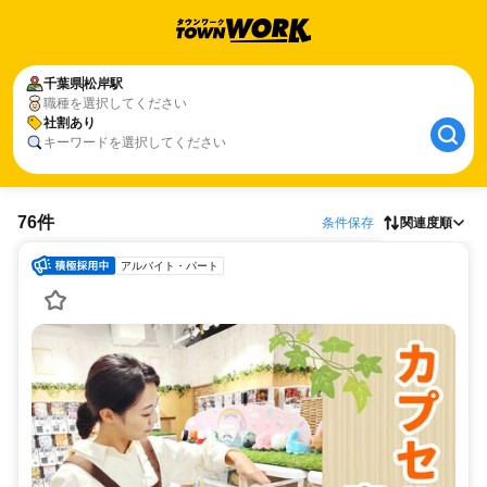
千葉県
松岸駅
職種を選択してください
社割あり
キーワードを選択してください
76件
条件保存
関連度順
アルバイト・パート