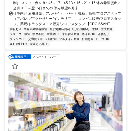
制） ＜シフト例＞ 9：45～17：45 13：15～21：15 休み希望提出／
当月16日～翌15日までの 休み希望を月末...
仕事内容 雇用形態：アルバイト・パート 職種：販売/フロアスタッフ
（アパレル/アクセサリー/インテリア）、コンビニ販売/フロアスタッ
フ、薬局/ドラッグストア販売/フロアスタッフ 【CROISSANT...
制服あり
業界未経験者歓迎
変形労働時間制
社員登用あり
主婦・主夫歓迎
フリーター歓迎
学歴不問
車通勤OK
未経験者歓迎
ネイルOK
研修あり
ブランクOK
交通費支給
長期歓迎
フルタイム歓迎
社割あり
ピアスOK
週4日以上OK
友達と応募OK
アルバイト・パート