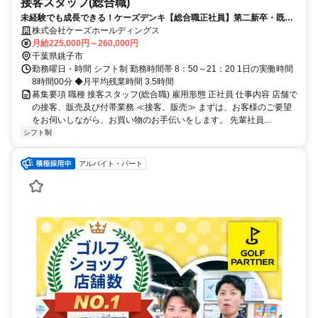
接客スタッフ(総合職)
未経験でも成長できる！ケーズデンキ【総合職正社員】第二新卒・既卒
者を積極採用中！
株式会社ケーズホールディングス
月給225,000円～260,000円
千葉県銚子市
勤務曜日・時間 シフト制 勤務時間帯 8：50～21：20 1日の実働時間
8時間00分 ◆月平均残業時間 3.5時間
募集要項 職種 接客スタッフ(総合職) 雇用形態 正社員 仕事内容 店舗で
の接客、販売及び付帯業務 ≪接客、販売≫ まずは、お客様のご要望
をお伺いしながら、お買い物のお手伝いをします。 先輩社員...
シフト制
アルバイト・パート