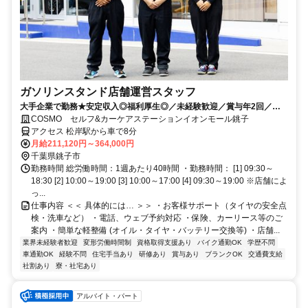
ガソリンスタンド店舗運営スタッフ
大手企業で勤務★安定収入◎福利厚生◎／未経験歓迎／賞与年2回／月9
～12日休み+休暇制度も充実◎／サービス残業無し
COSMO セルフ&カーケアステーションイオンモール銚子
アクセス 松岸駅から車で8分
月給211,120円～364,000円
千葉県銚子市
勤務時間 総労働時間：1週あたり40時間 ・勤務時間： [1] 09:30～
18:30 [2] 10:00～19:00 [3] 10:00～17:00 [4] 09:30～19:00 ※店舗によ
っ...
仕事内容 ＜＜ 具体的には… ＞＞ ・お客様サポート（タイヤの安全点
検・洗車など） ・電話、ウェブ予約対応 ・保険、カーリース等のご
案内 ・簡単な軽整備 (オイル・タイヤ・バッテリー交換等) ・店舗...
業界未経験者歓迎
変形労働時間制
資格取得支援あり
バイク通勤OK
学歴不問
車通勤OK
経験不問
住宅手当あり
研修あり
賞与あり
ブランクOK
交通費支給
社割あり
寮・社宅あり
アルバイト・パート