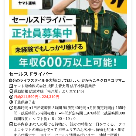
セールスドライバー
自分のライフスタイルを大切にしてほしい。だからこそクロネコヤマト
は収入も休日も充実
ヤマト運輸株式会社 成田主管支店 銚子小浜営業所
通勤情報 総武本線「松岸駅」より車で14分
月給211,590円～224,310円
千葉県銚子市
勤務時間 ●1日所定時間 8時間 /週所定40時間 ●月間所定時間は 165時
間（残業時間25時間程度） ●年間所定時間 1,976時間（残業時間300
時間程度） シフト例） 8：00～19：0...
仕事内容 あなたの届ける荷物が、 誰かの特別な一日をつくる。 クロ
ネコヤマトの車両を使って 担当エリアのお客様へ 荷物を配達・集荷
する仕事です。 加えて、セールス活動も行います。 地域に密着し、