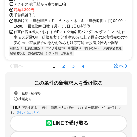
アクセス 銚子駅から車で約10分
時給1,200円
千葉県銚子市
勤務時間 ・勤務曜日：月・火・水・木・金 ・勤務時間： [1] 09:00～
16:00 ・最低勤務日数（週）：3日 1日6時間位
仕事内容 ■求人のおすすめPoint ☆知名度バツグンのダスキンでお仕
事 ☆未経験OK！研修充実！定着率90％以上 ☆固定のお客様先なので
安心 ☆ご家族都合の急なお休みも対応可能 ☆扶養控除内や副業・...
制服あり
社員登用あり
バイク通勤OK
車通勤OK
平日のみOK
未経験者歓迎
経験者歓迎
交通費支給
シフト制
社割あり
前へ
次へ
1
2
3
4
この条件の新着求人を受け取る
千葉県 / 松岸駅
社割あり
「LINEで受け取る」では、新着求人のほか、おすすめ情報なども配信しま
す。
詳しくはこちら
LINEで受け取る