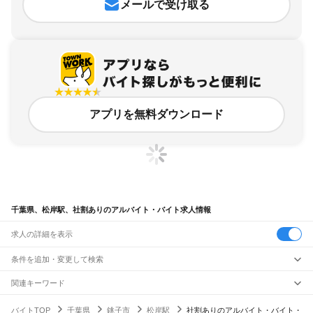
メールで受け取る
アプリを無料ダウンロード
千葉県、松岸駅、社割ありのアルバイト・バイト求人情報
求人の詳細を表示
条件を追加・変更して検索
市区町村を追加・変更
関連キーワード
完全在宅ワーク 全国
シール貼り 在宅
現在地周辺
ガチャガチャ
犬カフェ
千葉県
駅を追加・変更
バイトTOP
千葉県
銚子市
松岸駅
社割ありのアルバイト・バイト・
千葉県
すべて