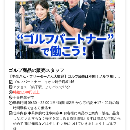
ゴルフ商品の販売スタッフ
【学生さん・フリーターさん大歓迎】ゴルフ経験は不問！ノルマ無しの
販売スタッフ◎お得な社員割引もあり♪
ゴルフパートナー イオン銚子店/9146
アクセス 「銚子駅」よりバスで16分
時給1,140円以上
千葉県銚子市
勤務時間 09:30～22:00 1日4時間 週2日 から応相談 ★17～21時の短
時間勤務できる方優遇★
仕事内容 ◆具体的な仕事内容◆ お客様に商品のご案内・販売、品出
しなど ノルマもなく接客を楽しめる職場環境♪ まずは簡単な作業から
始めて 商品知識などは少しずつ 身につけていきましょう！ ゴルフ
経...