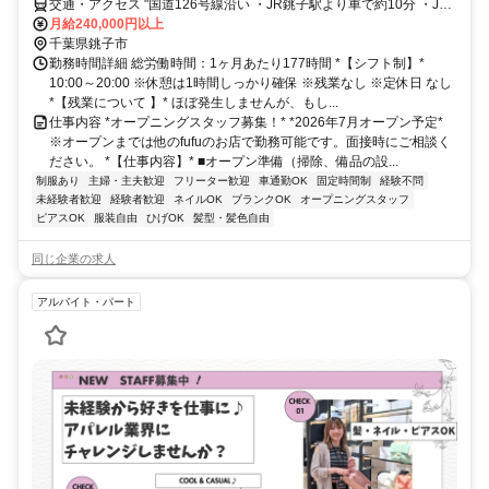
交通・アクセス "国道126号線沿い ・JR銚子駅より車で約10分 ・JR
旭駅より車で約30分"
月給240,000円以上
千葉県銚子市
勤務時間詳細 総労働時間：1ヶ月あたり177時間 *【シフト制】*
10:00～20:00 ※休憩は1時間しっかり確保 ※残業なし ※定休日 なし
*【残業について 】* ほぼ発生しませんが、もし...
仕事内容 *オープニングスタッフ募集！* *2026年7月オープン予定*
※オープンまでは他のfufuのお店で勤務可能です。面接時にご相談く
ださい。 *【仕事内容】* ■オープン準備（掃除、備品の設...
制服あり
主婦・主夫歓迎
フリーター歓迎
車通勤OK
固定時間制
経験不問
未経験者歓迎
経験者歓迎
ネイルOK
ブランクOK
オープニングスタッフ
ピアスOK
服装自由
ひげOK
髪型・髪色自由
同じ企業の求人
アルバイト・パート