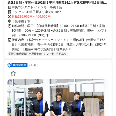
週休3日制・年間休日162日！平均月残業14.1h!有休取得平均8.5日!未経
験OK/社割あり
中央コンタクト イオンモール銚子店
アクセス: JR銚子駅より車で約10分
月給220,000円～400,000円
千葉県銚子市
勤務時間・曜日: 【店舗営業時間】10:00～21:00 ■週休3日制：実働
10時間、60分～ 120分休憩 ■週休2日制：実働8時間、90分 〈シフト
例〉 9:30～21:00（90分休...
仕事内容: ＜弊社のアピールポイント！＞ ・週休3日（年間休日162
日）も選択可能！ 有休平均取得8.5日！残業も月平均14.1h（2024年
実績） 【創業43年で安定経営】従業員100...
変形労働時間制
交通費支給
シフト制
昇給あり
正社員