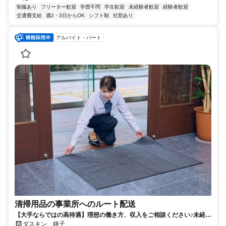
制服あり
フリーター歓迎
学歴不問
学生歓迎
未経験者歓迎
経験者歓迎
交通費支給
週2・3日からOK
シフト制
社割あり
アルバイト・パート
清掃用品の事業所へのルート配送
【大手ならではの高待遇】理想の働き方、収入をご相談ください♪未経験
歓迎！
ダスキン 銚子