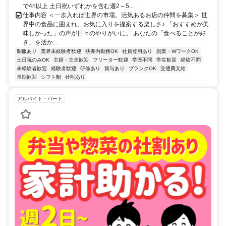
で4h以上 土日祝いずれかを含む週2～5...
仕事内容 ＜一歩入れば世界の市場。活気あるお店の仲間を募集＞ 世
界中の食品に囲まれ、お気に入りを提案する楽しさ♪ 「おすすめが美
味しかった」の声が日々のやりがいに。 あなたの「食べることが好
き」を活か...
制服あり
業界未経験者歓迎
扶養内勤務OK
社員登用あり
副業・WワークOK
土日祝のみOK
主婦・主夫歓迎
フリーター歓迎
学歴不問
学生歓迎
経験不問
未経験者歓迎
経験者歓迎
研修あり
賞与あり
ブランクOK
交通費支給
長期歓迎
シフト制
社割あり
アルバイト・パート