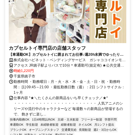
カプセルトイ専門店の店舗スタッフ
【車通勤OK】カプセルトイに囲まれてお仕事♪週20h未満でゆったり勤
務のシフトです◎ネイル＆ピアスOK・髪色自由
株式会社ハピネット・ベンディングサービス ガシャココイオンモー
ル銚子
アクセス JR銚子駅よりバスで10分＊車通勤可(規定有) ★公共交通の
場合交通費全額支給
時給1,220円
千葉県銚子市
勤務時間 ・勤務曜日：月・火・水・木・金・土・日・祝 ・勤務時
間： [1] 09:45～21:00 ・最低勤務日数（週）：2日 シフトサイクル：
1ヶ月
仕事内容 *★＼たくさんの新商品をいち早くチェック／★*
・・・・・・・・・・・・・・・・・・・・・・・ 人気アニメのシ
リーズや流行中のキャラクターなど 毎週数々の新商品が登場するの
で、 飽きずに楽し...
扶養内勤務OK
1日4時間以内OK
主婦・主夫歓迎
フリーター歓迎
学歴不問
車通勤OK
学生歓迎
未経験者歓迎
経験者歓迎
ネイルOK
月1シフト提出
ブランクOK
オープニングスタッフ
交通費支給
長期歓迎
週2・3日からOK
シフト制
社割あり
ピアスOK
週4日以上OK