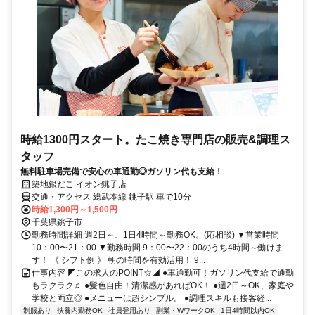
時給1300円スタート。たこ焼き専門店の販売&調理ス
タッフ
無料駐車場完備で安心の車通勤◎ガソリン代も支給！
築地銀だこ イオン銚子店
交通・アクセス 総武本線 銚子駅 車で10分
時給1,300円～1,500円
千葉県銚子市
勤務時間詳細 週2日～、1日4時間～勤務OK。(応相談) ▼営業時間
10：00〜21：00 ▼勤務時間 9：00〜22：00のうち4時間～働けま
す！ 《 シフト例 》 朝の時間を有効活用！ 9...
仕事内容 ◤この求人のPOINT☆◢ ●車通勤可！ガソリン代支給で通勤
もラクラク♬ ●髪色自由！清潔感があればOK！ ●週2日～OK、家庭や
学校と両立◎ ●メニューは超シンプル。 ●調理スキルも接客経...
制服あり
扶養内勤務OK
社員登用あり
副業・WワークOK
1日4時間以内OK