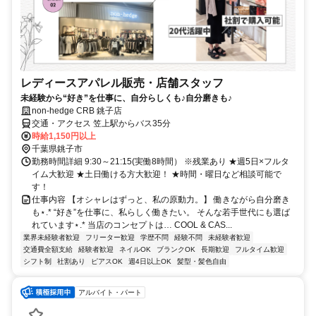
レディースアパレル販売・店舗スタッフ
未経験から“好き”を仕事に、自分らしくも♪自分磨きも♪
non-hedge CRB 銚子店
交通・アクセス 笠上駅からバス35分
時給1,150円以上
千葉県銚子市
勤務時間詳細 9:30～21:15(実働8時間） ※残業あり ★週5日×フルタ
イム大歓迎 ★土日働ける方大歓迎！ ★時間・曜日など相談可能で
す！
仕事内容 【オシャレはずっと、私の原動力。】 働きながら自分磨き
も⋆.* “好き”を仕事に、私らしく働きたい。 そんな若手世代にも選ば
れています⋆.* 当店のコンセプトは… COOL & CAS...
業界未経験者歓迎
フリーター歓迎
学歴不問
経験不問
未経験者歓迎
交通費全額支給
経験者歓迎
ネイルOK
ブランクOK
長期歓迎
フルタイム歓迎
シフト制
社割あり
ピアスOK
週4日以上OK
髪型・髪色自由
アルバイト・パート