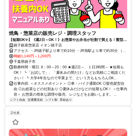
焼鳥・惣菜店の販売レジ・調理スタッフ
【短期OK✨】《週2日～OK！》お惣菜やお弁当が社割で買える！髪型・
髪色自由◎車・バイク通勤OK！
銚子銀座惣菜店 イオン銚子店
アクセス: ・JR銚子駅より車で約10分 ・JR旭駅より車で約30分 （銚
子駅よりシャトルバスあり）
時給1,140円～1,200円
千葉県銚子市
勤務時間・曜日: 8：00～20：00 ★週2日～、１日3時間～ ★短期も
OK！ ┗「お試しで」、「夏休みの間だけ」などお気軽にご相談くだ
さい！ ┗ 大学4年生なので卒業まで、という方ももちろんOK...
仕事内容: ＜オススメポイント＞ ◎車・バイク通勤OK ◎髪色髪型自
由 ◎お総菜などの社割あり ◎夏休みだけなどの短期もOK！ ＜仕事内
容＞ お惣菜の簡単な調理や販売、レジなどをお願いします。 ...
シフト自由
交通費支給
シフト制
昇給あり
正社員