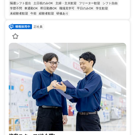
隔週シフト提出
土日祝のみOK
主婦・主夫歓迎
フリーター歓迎
シフト自由
学歴不問
車通勤OK
即日勤務OK
職場見学可
平日のみOK
学生歓迎
未経験者歓迎
午前
経験者歓迎
研修あり
正社員