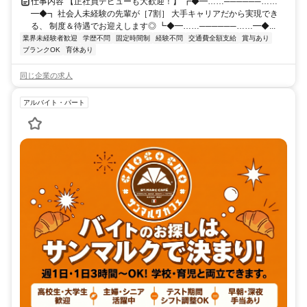
仕事内容 【正社員デビューも大歓迎！】 ┏◆━……──────……
━◆┓ 社会人未経験の先輩が［7割］ 大手キャリアだから実現でき
る、 制度＆待遇でお迎えします◎ ┗◆━……──────……━◆...
業界未経験者歓迎
学歴不問
固定時間制
経験不問
交通費全額支給
賞与あり
ブランクOK
育休あり
同じ企業の求人
アルバイト・パート