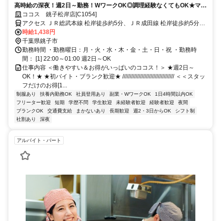
高時給の深夜！週2日～勤務！WワークOK◎調理経験なくてもOK★マニ
ュアルあり！短期OK！
ココス 銚子松岸店[C1054]
アクセス ＪＲ総武本線 松岸徒歩約5分、ＪＲ成田線 松岸徒歩約5分、
銚子電気鉄道 銚子徒歩約41分 「松岸駅」徒歩5分/国道356号線
時給1,438円
千葉県銚子市
勤務時間 ・勤務曜日：月・火・水・木・金・土・日・祝 ・勤務時
間： [1] 22:00～01:00 週2日～OK
仕事内容 ＜働きやすい＆お得がいっぱいのココス！＞ ★週2日～
OK！★ ★初バイト・ブランク歓迎★ /////////////////////////////////// ＜＜スタッ
フだけのお得[1...
制服あり
扶養内勤務OK
社員登用あり
副業・WワークOK
1日4時間以内OK
フリーター歓迎
短期
学歴不問
学生歓迎
未経験者歓迎
経験者歓迎
夜間
ブランクOK
交通費支給
まかないあり
長期歓迎
週2・3日からOK
シフト制
社割あり
深夜
アルバイト・パート