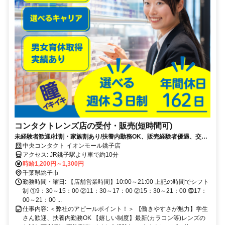
コンタクトレンズ店の受付・販売(短時間可)
未経験者歓迎/社割・家族割あり/扶養内勤務OK、販売経験者優遇、交通
費規定支給
中央コンタクト イオンモール銚子店
アクセス: JR銚子駅より車で約10分
時給1,200円～1,300円
千葉県銚子市
勤務時間・曜日: 【店舗営業時間】10:00～21:00 上記の時間でシフト
制 ①9：30～15：00 ②11：30～17：00 ②15：30～21：00 ⓸17：
00～21：00 ...
仕事内容: ＜弊社のアピールポイント！＞ 【働きやすさが魅力】学生
さん歓迎、扶養内勤務OK 【嬉しい制度】最新(カラコン等)レンズの