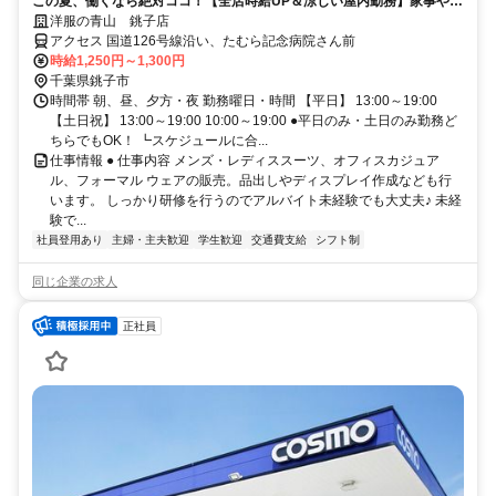
この夏、働くなら絶対ココ！【全店時給UP＆涼しい屋内勤務】家事や学
校と両立しやすいシフト制♪
洋服の青山 銚子店
アクセス 国道126号線沿い、たむら記念病院さん前
時給1,250円～1,300円
千葉県銚子市
時間帯 朝、昼、夕方・夜 勤務曜日・時間 【平日】 13:00～19:00
【土日祝】 13:00～19:00 10:00～19:00 ●平日のみ・土日のみ勤務ど
ちらでもOK！ ┗スケジュールに合...
仕事情報 ● 仕事内容 メンズ・レディススーツ、オフィスカジュア
ル、フォーマル ウェアの販売。品出しやディスプレイ作成なども行
います。 しっかり研修を行うのでアルバイト未経験でも大丈夫♪ 未経
験で...
社員登用あり
主婦・主夫歓迎
学生歓迎
交通費支給
シフト制
同じ企業の求人
正社員