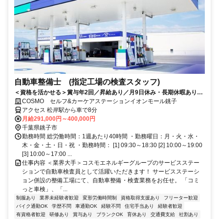
自動車整備士 (指定工場の検査スタッフ)
＜資格を活かせる＞賞与年2回／昇給あり／月9日休み・長期休暇あり／
残業20時間以内／福利厚生や制度も充実◎／資格取得支援制度あり
COSMO セルフ&カーケアステーションイオンモール銚子
アクセス 松岸駅から車で8分
月給291,000円～400,000円
千葉県銚子市
勤務時間 総労働時間：1週あたり40時間 ・勤務曜日：月・火・水・
木・金・土・日・祝 ・勤務時間： [1] 09:30～18:30 [2] 10:00～19:00
[3] 10:00～17:00 ...
仕事内容 ＜業界大手＞コスモエネルギーグループのサービスステー
ションで自動車検査員として活躍いただきます！ サービスステーシ
ョン併設の整備工場にて、自動車整備・検査業務をお任せ。 「コミ
っと車検」、「...
制服あり
業界未経験者歓迎
変形労働時間制
資格取得支援あり
フリーター歓迎
バイク通勤OK
学歴不問
車通勤OK
経験不問
住宅手当あり
経験者歓迎
有資格者歓迎
研修あり
賞与あり
ブランクOK
育休あり
交通費支給
社割あり