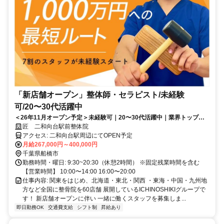
「新店舗オープン」整体師・セラピスト/未経験
可/20〜30代活躍中
＜26年11月オープン予定＞未経験可｜20〜30代活躍中｜業界トップレ
ベルの給与水準｜初回ボーナス80万円・賞与500万円の支給実績あり
匠 二和向台駅前整体院
アクセス: 二和向台駅周辺にてOPEN予定
月給267,000円～400,000円
千葉県船橋市
勤務時間・曜日: 9:30~20:30（休憩2時間） ※固定残業時間を含む
【営業時間】 10:00〜14:00 16:00〜20:00
仕事内容: 関東をはじめ、北海道・東北・関西 ・東海・中国・九州地
方など全国に整骨院を60店舗 展開しているICHINOSHIKIグループで
す！ 新店舗オープンに伴い 一緒に働くスタッフを募集しま...
即日勤務OK
交通費支給
シフト制
昇給あり