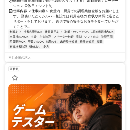
勤務時間 勤務時間：4時～19時のうち（８ｈ） 出勤日数：ローテー
ション 公休日：シフト制
仕事内容 ＜仕事内容＞ 食堂内、厨房での調理業務全般をお願いしま
す。 勤務いただくシルバー施設では利用者様の 病状や体調に応じた
サポートをしております。 適切で安心安全なお食事を食べていただ
くことで...
制服あり
扶養内勤務OK
社員登用あり
副業・WワークOK
1日4時間以内OK
土日祝のみOK
主婦・主夫歓迎
フリーター歓迎
早朝
シフト自由
学歴不問
即日勤務OK
平日のみOK
転勤なし
未経験者歓迎
経験者歓迎
夜間
有資格者歓迎
研修あり
夕方
同じ企業の求人
正社員