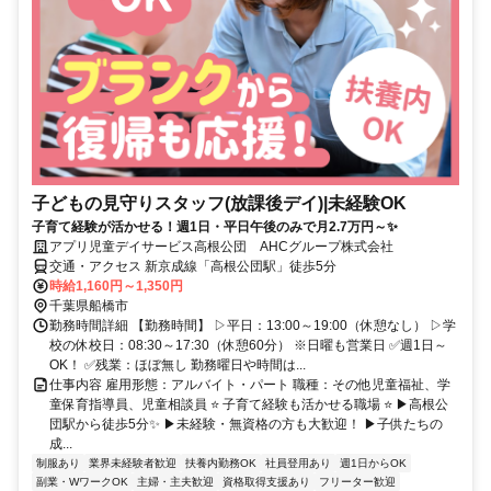
子どもの見守りスタッフ(放課後デイ)|未経験OK
子育て経験が活かせる！週1日・平日午後のみで月2.7万円～✨
アプリ児童デイサービス高根公団 AHCグループ株式会社
交通・アクセス 新京成線「高根公団駅」徒歩5分
時給1,160円～1,350円
千葉県船橋市
勤務時間詳細 【勤務時間】 ▷平日：13:00～19:00（休憩なし） ▷学
校の休校日：08:30～17:30（休憩60分） ※日曜も営業日 ✅週1日～
OK！ ✅残業：ほぼ無し 勤務曜日や時間は...
仕事内容 雇用形態：アルバイト・パート 職種：その他児童福祉、学
童保育指導員、児童相談員 ⭐ 子育て経験も活かせる職場 ⭐ ▶高根公
団駅から徒歩5分✨ ▶未経験・無資格の方も大歓迎！ ▶子供たちの
成...
制服あり
業界未経験者歓迎
扶養内勤務OK
社員登用あり
週1日からOK
副業・WワークOK
主婦・主夫歓迎
資格取得支援あり
フリーター歓迎