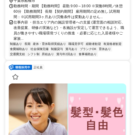
千葉県船橋市
勤務時間・期間 【勤務時間】 昼勤 9:00～18:00 ※実働8時間／休憩
60分 【勤務期間】 長期 【契約期間】 雇用期間の定め無し 試用期
間：※試用期間3ヶ月あり(労働条件は変動ありません...
仕事内容 ・担当エリア内の施設管理者への支援 (運営面の相談対応、
改善提案、研修の実施など) ・各施設が安定して運営できるよう、職
員が働きやすい職場環境づくりの推進 ・必要に応じた入居者様やご
家族...
制服あり
長期
産休・育休取得実績あり
職場見学可
経験者歓迎
有資格者歓迎
食費補助あり
社会保険完備
制服貸与
賞与あり
ブランクOK
育休あり
交通費支給
シフト制
昇給あり
賞与年2回あり
食事補助あり
正社員