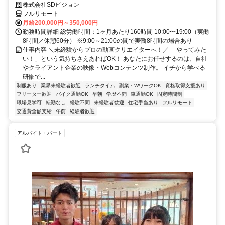
株式会社SDビジョン
フルリモート
月給200,000円～350,000円
勤務時間詳細 総労働時間：1ヶ月あたり160時間 10:00〜19:00（実働
8時間／休憩60分） ※9:00～21:00の間で実働8時間の場合あり
仕事内容 ＼未経験からプロの動画クリエイターへ！／ 「やってみた
い！」という気持ちさえあればOK！ あなたにお任せするのは、自社
やクライアント企業の映像・Webコンテンツ制作。 イチから学べる
研修で...
制服あり
業界未経験者歓迎
ランチタイム
副業・WワークOK
資格取得支援あり
フリーター歓迎
バイク通勤OK
早朝
学歴不問
車通勤OK
固定時間制
職場見学可
転勤なし
経験不問
未経験者歓迎
住宅手当あり
フルリモート
交通費全額支給
午前
経験者歓迎
アルバイト・パート