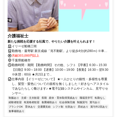
介護福祉士
新たな挑戦を応援する社風で、やりたい介護を叶えられます！
イリーゼ船橋三咲
勤務地・最寄駅 新京成線「滝不動駅」より徒歩4分(約280ｍ) ※車通
勤OK
月給303,080円以上
千葉県船橋市
勤務時間・期間 【勤務時間】 その他、シフト 【早番】6:30～15:30
【日勤】9:00～18:00 【遅番】10:00～19:00 【夜勤】16:30～翌9:30
※休憩：60分 ★月2日まで...
仕事内容 【イリーゼについて】 ★一人ひとりの個性・多様性を尊重
し、髪型・髪色についての規程を無くしました！好きなヘアスタイル
であなたらしく働けます♪ ★電子記録システムやインカム、見守りセ
ンサー...
制服あり
主婦・主夫歓迎
長期
産休・育休取得実績あり
職場見学可
転勤なし
経験者歓迎
有資格者歓迎
食費補助あり
社会保険完備
制服貸与
賞与あり
ブランクOK
育休あり
交通費支給
シフト制
社割あり
昇給あり
賞与年2回あり
食事補助あり