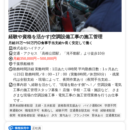
経験や資格を活かす|空調設備工事の施工管理
月給35万〜50万円◎食事手当支給✨長く安定して働く
株式会社ハイテクノ
交通・アクセス 「高根公団駅」「滝不動駅」より徒歩10分
月給350,000円～500,000円
千葉県船橋市
勤務時間詳細 実働時間：1日あたり8時間 平均勤務日数：1ヶ月あた
り23日 勤務時間／8：00～17：00（実働8時間／休憩60分） ・残業
代は全額支給 ・現場によって、夜間作業あり（夜間手当支給...
仕事内容 ＼経験を活かして、“現場を動かす側”へ！／ 空調設備・電気
工事の施工管理スタッフ募集！ 店舗・学校・工場・施設など、 さま
ざまな現場の空調設備工事・電気工事の 施工管理業務を行うお仕事
です...
業界未経験者歓迎
主婦・主夫歓迎
資格取得支援あり
バイク通勤OK
学歴不問
車通勤OK
職場見学可
転勤なし
経験不問
交通費全額支給
午前
経験者歓迎
夜間
有資格者歓迎
研修あり
夕方
賞与あり
ブランクOK
育休あり
交通費支給
正社員