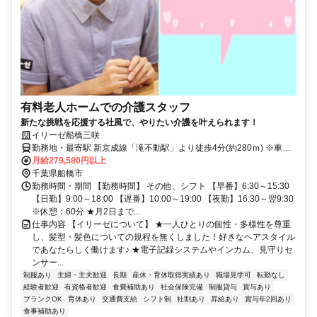
有料老人ホームでの介護スタッフ
新たな挑戦を応援する社風で、やりたい介護を叶えられます！
イリーゼ船橋三咲
勤務地・最寄駅 新京成線「滝不動駅」より徒歩4分(約280ｍ) ※車通
勤OK
月給279,580円以上
千葉県船橋市
勤務時間・期間 【勤務時間】 その他、シフト 【早番】6:30～15:30
【日勤】9:00～18:00 【遅番】10:00～19:00 【夜勤】16:30～翌9:30
※休憩：60分 ★月2日まで...
仕事内容 【イリーゼについて】 ★一人ひとりの個性・多様性を尊重
し、髪型・髪色についての規程を無くしました！好きなヘアスタイル
であなたらしく働けます♪ ★電子記録システムやインカム、見守りセ
ンサー...
制服あり
主婦・主夫歓迎
長期
産休・育休取得実績あり
職場見学可
転勤なし
経験者歓迎
有資格者歓迎
食費補助あり
社会保険完備
制服貸与
賞与あり
ブランクOK
育休あり
交通費支給
シフト制
社割あり
昇給あり
賞与年2回あり
食事補助あり