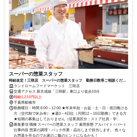
スーパーの惣菜スタッフ
時給改定！三咲店 スーパーの惣菜スタッフ 勤務日数等ご相談くださ
い 未経験者歓迎
ランドロームフードマーケット 三咲店
交通アクセス 新京成線「三咲駅」東口より徒歩10分
時給1,210円以上
千葉県船橋市
勤務曜日・時間 8:00～12:00 ★年末年始・お盆・土・日・祝日働ける
方（交代制で休み有） ★週3～4日位（月間12～16日勤務）できる方
★短期の募集はしておりません（従業員区分：ストア社員・学...
募集要項 職種 スーパーの惣菜スタッフ 雇用形態 アルバイト / パート
仕事内容 惣菜の調理・パック作業・品出しまで担当します。 色々な
お惣菜を作るのでお家のご飯のヒントになるかも！