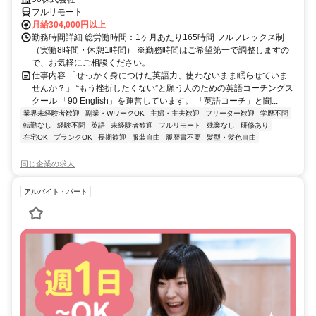
フルリモート
月給304,000円以上
勤務時間詳細 総労働時間：1ヶ月あたり165時間 フルフレックス制
（実働8時間・休憩1時間） ※勤務時間はご希望第一で調整しますの
で、お気軽にご相談ください。
仕事内容 「せっかく身につけた英語力、使わないまま眠らせていま
せんか？」 “もう挫折したくない”と願う人のための英語コーチングス
クール 「90 English」を運営しています。 「英語コーチ」と聞...
業界未経験者歓迎
副業・WワークOK
主婦・主夫歓迎
フリーター歓迎
学歴不問
転勤なし
経験不問
英語
未経験者歓迎
フルリモート
残業なし
研修あり
在宅OK
ブランクOK
長期歓迎
服装自由
履歴書不要
髪型・髪色自由
同じ企業の求人
アルバイト・パート