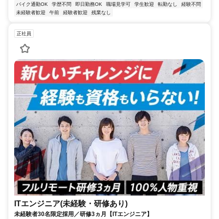
バイク通勤OK
学歴不問
即日勤務OK
職場見学可
学生歓迎
転勤なし
経験不問
未経験者歓迎
午前
経験者歓迎
残業なし
正社員
ITエンジニア(未経験・研修あり)
未経験者30名限定採用／研修3ヵ月【ITエンジニア】