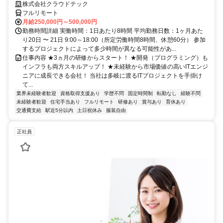
株式会社クラウドテック
フルリモート
月給250,000円～500,000円
勤務時間詳細 実働時間：1日あたり8時間 平均勤務日数：1ヶ月あた
り20日 〜 21日 9:00～18:00（所定労働時間8時間、休憩60分） 参加
するプロジェクトによって多少時間が異なる可能性があ...
仕事内容 ★3ヵ月の研修からスタート！ ★開発（プログラミング）も
インフラも両方スキルアップ！ ★未経験から市場価値の高いITエンジ
ニアに成長できる会社！ 当社は多岐に渡るITプロジェクトを手掛け
て...
業界未経験者歓迎
資格取得支援あり
学歴不問
固定時間制
転勤なし
経験不問
未経験者歓迎
住宅手当あり
フルリモート
研修あり
賞与あり
育休あり
交通費支給
駅近5分以内
土日祝休み
服装自由
正社員