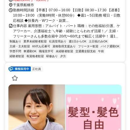
千葉県船橋市
勤務時間詳細 【早番】07:00～16:00 【日勤】08:30～17:30 【遅番】
10:00～19:00 （実働8時間・休憩60分） ◆週1～5日勤務 曜日・日数
応相談 ◆扶養内・Wワーク・副業...
仕事内容 雇用形態：アルバイト・パート 職種：その他福祉/介護、ケ
アワーカー、介護福祉士 ＼年齢・経験にとらわれず活躍！／ 主婦・
フリーターさんも多数在籍中 20代〜60代まで幅広く活躍中！ 週1...
制服あり
業界未経験者歓迎
社員登用あり
週1日からOK
土日祝のみOK
主婦・主夫歓迎
60代も応募可
資格取得支援あり
フリーター歓迎
バイク通勤OK
学歴不問
車通勤OK
職場見学可
未経験者歓迎
交通費全額支給
午前
経験者歓迎
有資格者歓迎
研修あり
夕方
正社員