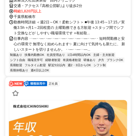
医療法人社団庚辰会 西内クリニック
交通・アクセス ｢高根公団駅｣より徒歩2分
時給1,820円以上
千葉県船橋市
勤務時間詳細 ＜週2日～OK！柔軟シフト＞ ■午後 13:45～17:15／実
働3.5h ⭐月1～2回程度の 土曜勤務できる方歓迎 ⭐スタッフ間でシフ
ト交換などが しやすい職場環境です ⭐有給取...
仕事内容 ･･―･･―･･―･･―･･―･･―･･―･･―･･―･･ 短時間勤務と安
心の環境で 無理なく始められます✨ 夏に向けて気持ちも新たに、 新
しいスタートを切りませんか。 ･･―･･―･･―...
制服あり
扶養内勤務OK
社員登用あり
1日4時間以内OK
主婦・主夫歓迎
シフト自由
職場見学可
経験者歓迎
有資格者歓迎
研修あり
夕方
ブランクOK
長期歓迎
フルタイム歓迎
駅近5分以内
週2・3日からOK
シフト制
長期休暇あり
週4日以上OK
正社員