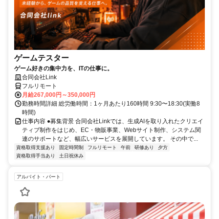
ゲームテスター
ゲーム好きの集中力を、ITの仕事に。
合同会社Link
フルリモート
月給267,000円～350,000円
勤務時間詳細 総労働時間：1ヶ月あたり160時間 9:30〜18:30(実働8
時間)
仕事内容 ●募集背景 合同会社Linkでは、生成AIを取り入れたクリエイ
ティブ制作をはじめ、EC・物販事業、Webサイト制作、システム関
連のサポートなど、幅広いサービスを展開しています。 その中で...
資格取得支援あり
固定時間制
フルリモート
午前
研修あり
夕方
資格取得手当あり
土日祝休み
アルバイト・パート