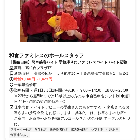
和食ファミレスのホールスタッフ
【髪色自由】簡単接客バイト 学校帰りにファミレスバイト バイト経験が
ない方も大歓迎 曜日や時間の希望も相談OK!! テスト時期などももちろ
夢庵 高根台プラザ店
ん考慮します!!
通勤情報 「高根公団駅」より徒歩2分■千葉県船橋市高根台1丁目2-2
時給1,140円～1,425円
千葉県船橋市
勤務時間 ＜週1日 / 1日2時間からOK ＞ 9:00～14:00、18:00～23:00
※22時から翌5時までは18歳以上の方のみ ◆自己申告シフト制 ◆週1
日 / 1日2時間の短時間勤務～O...
仕事内容 ＜バイトデビューの学生さんにもおすすめ ＞ 来店されるお
客さまの接客全般 をお願いします。具体的には、お客さまのお席の
ご案内、お食事やお飲み物(アルコール含む)のご提供 テーブルの片づ
け、...
フリーター歓迎
学生歓迎
未経験者歓迎
駅近5分以内
シフト制
社割あり
食事補助あり