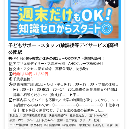
子どもサポートスタッフ(放課後等デイサービス)|高根
公団駅
初バイト応援✨授業が休みの週1日～OK◎テスト期間相談可！
アプリ児童デイサービス高根公団 AHCグループ株式会社
交通・アクセス 新京成線「高根公団駅」徒歩5分
時給1,160円～1,350円
千葉県船橋市
勤務時間詳細 週1日～OK! ・平日▶13：30～19：30 ・学校の休校日
▶8：30～17：30 ※13：30～17：30は勤務必須 勤務曜日や時間は
是非ご相談ください✨ （例えば…） ▶平...
仕事内容 ＼初バイトも応援✨／ 大学の時間割が決まってから、 シフ
ト調整するのもOKです♪ ◇─・─・─・─◇─・─・─・─◇ 【 仕事内
容 】 靴下を履く練習など、子ども達の発達の補助をした...
制服あり
業界未経験者歓迎
扶養内勤務OK
社員登用あり
週1日からOK
副業・WワークOK
土日祝のみOK
主婦・主夫歓迎
フリーター歓迎
バイク通勤OK
学歴不問
即日勤務OK
職場見学可
学生歓迎
転勤なし
経験不問