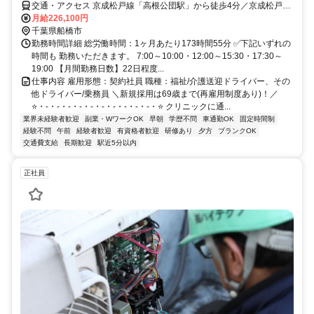
交通・アクセス 京成松戸線「高根公団駅」から徒歩4分／京成松戸線
「高根木戸駅」から徒歩12分 ✅車通勤OK
月給226,100円
千葉県船橋市
勤務時間詳細 総労働時間：1ヶ月あたり173時間55分 ✅下記いずれの
時間も 勤務いただきます。 7:00～10:00・12:00～15:30・17:30～
19:00 【月間勤務日数】22日程度...
仕事内容 雇用形態：契約社員 職種：福祉/介護送迎ドライバー、その
他ドライバー/乗務員 ＼新規採用は69歳まで(再雇用制度あり)！／
⭐・-・-・-・-・-・-・-・-・-・-・⭐ クリニックに通...
業界未経験者歓迎
副業・WワークOK
早朝
学歴不問
車通勤OK
固定時間制
経験不問
午前
経験者歓迎
有資格者歓迎
研修あり
夕方
ブランクOK
交通費支給
長期歓迎
駅近5分以内
正社員