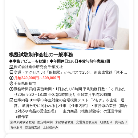
模擬試験制作会社の一般事務
◆事務デビューも歓迎！◆年間休日126日◆賞与前年実績3回
株式会社進学研究会 千葉支社
交通・アクセス JR「船橋駅」からバスで25分、新京成電鉄「滝不動
駅」徒歩20分
月給240,000円～309,000円
千葉県船橋市
勤務時間詳細 実働時間：1日あたり8時間 平均勤務日数：1ヶ月あた
り20日 9:30～18:30 ※休憩1時間あり ※残業月平均10時間
仕事内容 ★中学３年生対象の会場模擬テスト「Vもぎ」を主催・運
営。 教育分野に関われるお仕事 【仕事内容】 ・事務系の業務（問合
せ対応や商品の受注処理） ・主力商品（模擬試験等）の運営準備
（軽作業...
業界未経験者歓迎
固定時間制
未経験者歓迎
交通費全額支給
研修あり
賞与あり
育休あり
交通費支給
土日祝休み