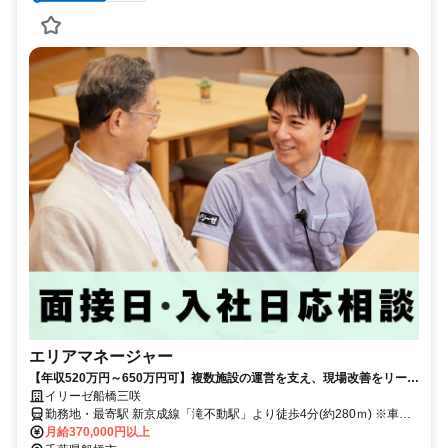
エリアマネージャー
【年収520万円～650万円可】複数施設の運営を支え、現場改善をリード
するポジション
イリーゼ船橋三咲
勤務地・最寄駅 新京成線「滝不動駅」より徒歩4分(約280ｍ) ※車通
勤OK
月給370,000円以上