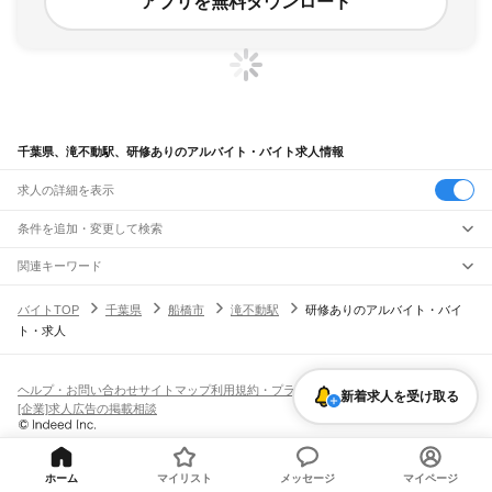
アプリを無料ダウンロード
千葉県、滝不動駅、研修ありのアルバイト・バイト求人情報
求人の詳細を表示
条件を追加・変更して検索
市区町村を追加・変更
関連キーワード
完全在宅ワーク 全国
シール貼り 在宅
現在地周辺
ガチャガチャ
犬カフェ
千葉県
駅を追加・変更
バイトTOP
千葉県
船橋市
滝不動駅
研修ありのアルバイト・バイ
千葉県
すべて
ト・求人
千葉市
すべて
職種を追加・変更
JR武蔵野線
中央区
花見川区
稲毛区
若葉区
緑区
美浜区
南流山駅
新松戸駅
新八柱駅
東松戸駅
市川大野駅
船橋法典駅
西船橋駅
飲食・フードサービス
銚子市
市川市
船橋市
館山市
木更津市
松戸市
野田市
茂原市
成田市
佐倉市
東金市
特徴を追加・変更
飲食・フードサービス
すべて
ヘルプ・お問い合わせ
サイトマップ
利用規約・プライバシーポリシー
JR中央・総武線
新着求人を受け取る
旭市
習志野市
柏市
勝浦市
市原市
流山市
八千代市
我孫子市
鴨川市
鎌ケ谷市
ホールスタッフ
キッチンスタッフ
皿洗い・洗い場
精肉・鮮魚加工
給食調理
人気
[企業]求人広告の掲載相談
市川駅
本八幡駅
下総中山駅
西船橋駅
船橋駅
東船橋駅
津田沼駅
幕張本郷駅
幕張駅
君津市
富津市
浦安市
四街道市
袖ケ浦市
八街市
印西市
白井市
富里市
南房総市
雇用形態を追加・変更
パン屋（ベーカリー）
フードカウンター販売員
バー（BAR）・バーテンダー
日払いOK
高校生歓迎
学生歓迎
深夜の仕事
髪型・髪色自由
ひげOK
ネイルOK
新検見川駅
稲毛駅
西千葉駅
千葉駅
匝瑳市
香取市
山武市
いすみ市
大網白里市
印旛郡
香取郡
山武郡
長生郡
夷隅郡
飲食店補助（開店・閉店準備）
飲食店（店長・マネージャー）
ピアスOK
アルバイト・パート
履歴書不要
オープニングスタッフ
留学生・外国人活躍中
安房郡
都道府県を変更
営業・販売
JR総武本線
勤務期間
正社員
市川駅
船橋駅
津田沼駅
稲毛駅
千葉駅
東千葉駅
都賀駅
四街道駅
物井駅
佐倉駅
営業・販売
すべて
ホーム
マイリスト
メッセージ
マイページ
短期
契約社員
単発・1日OK
長期
期間限定（春夏冬休み等）