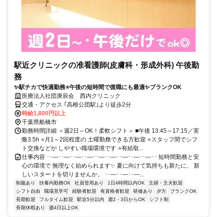
駅近クリニックの准看護師(皮膚科・形成外科) 午後勤
務
✨駅チカで快適勤務⭐午後の短時間で復職にも最適✨ブランクOK
医療法人社団庚辰会 西内クリニック
交通・アクセス ｢高根公団駅｣より徒歩2分
時給1,800円以上
千葉県船橋市
勤務時間詳細 ＜週2日～OK！柔軟シフト＞ ■午後 13:45～17:15／実
働3.5h ⭐月1～2回程度の 土曜勤務できる方歓迎 ⭐スタッフ間でシフ
ト交換などが しやすい職場環境です ⭐有給取...
仕事内容 ･･―･･―･･―･･―･･―･･―･･―･･―･･―･･ 短時間勤務と安
心の環境で 無理なく始められます✨ 夏に向けて気持ちも新たに、 新
しいスタートを切りませんか。 ･･―･･―･･―...
制服あり
扶養内勤務OK
社員登用あり
1日4時間以内OK
主婦・主夫歓迎
シフト自由
職場見学可
経験者歓迎
有資格者歓迎
研修あり
夕方
ブランクOK
長期歓迎
フルタイム歓迎
駅近5分以内
週2・3日からOK
シフト制
長期休暇あり
週4日以上OK