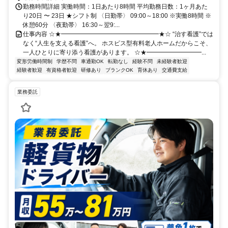
勤務時間詳細 実働時間：1日あたり8時間 平均勤務日数：1ヶ月あた
り20日 〜 23日 ★シフト制 〈日勤帯〉 09:00～18:00 ※実働8時間 ※
休憩60分 〈夜勤帯〉 16:30～翌9:...
仕事内容 ☆★━━━━━━━━━━━━━━━━★☆ “治す看護”では
なく“人生を支える看護”へ。 ホスピス型有料老人ホームだからこそ、
一人ひとりに寄り添う看護があります。 ☆★━━━━━━━━━...
変形労働時間制
学歴不問
車通勤OK
転勤なし
経験不問
未経験者歓迎
経験者歓迎
有資格者歓迎
研修あり
ブランクOK
育休あり
交通費支給
業務委託