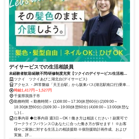
デイサービスでの生活相談員
未経験者歓迎/経験不問/研修制度充実【ツクイのデイサービス/生活相談
員求人】
ツクイ ツクイあびこ湖北台(デイサービス)
アクセス ・JR常磐線「天王台駅」から阪東バス(湖北駅南口行)乗車、
「けやき通り」下車徒歩約1分/「団地中央」下車徒歩約4分
時給1,417円～1,527円
千葉県我孫子市
勤務時間 ＜勤務時間＞ (1)08:00～17:30(休憩60分) (2)09:00～
18:30(休憩60分) (3)09:30～19:00(休憩60分) (4)08:00～13:00(休憩な
し) (...
仕事内容 ◆仕事内容 週3日～OK！働き方は相談ください！副業可で
ワークライフバランス◎あなたに合った働き方が探せます！ ※お客
様やご家族に対する生活上の相談援助 ※個別援助計画作成、および
実施、評...