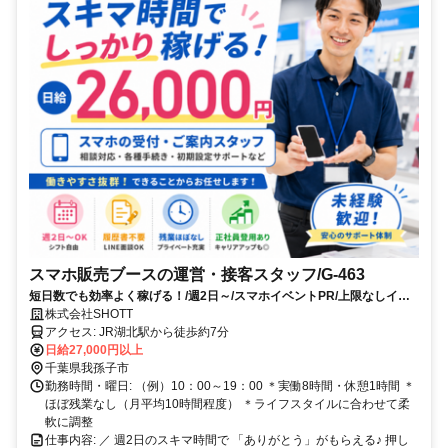
スマホ販売ブースの運営・接客スタッフ/G-463
短日数でも効率よく稼げる！/週2日～/スマホイベントPR/上限なしイン
セン
株式会社SHOTT
アクセス: JR湖北駅から徒歩約7分
日給27,000円以上
千葉県我孫子市
勤務時間・曜日: （例）10：00～19：00 ＊実働8時間・休憩1時間 ＊
ほぼ残業なし（月平均10時間程度） ＊ライフスタイルに合わせて柔
軟に調整
仕事内容: ／ 週2日のスキマ時間で 「ありがとう」がもらえる♪ 押し