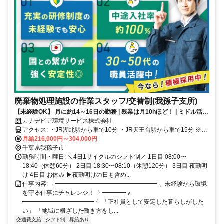
廃棄物処理施設の作業スタッフ/交替制(我孫子支所)
【未経験OK】 月に約14～16日の勤務 | 残業は月10hほど！ | ミドル活躍
中！ | 資格取得支援あり！
カナデビア環境サービス株式会社
アクセス: ・JR湖北駅から車で10分 ・JR天王台駅から車で15分 ※車
通勤可（駐車場あり）
月給216,000円～304,000円
千葉県我孫子市
勤務時間・曜日: ＼4日1サイクルのシフト制／ 1日目 08:00〜
18:40（休憩60分） 2日目 18:30〜08:10（休憩120分） 3日目 夜勤明
け 4日目 お休み ▶夜勤明けの日も含め...
仕事内容: ╭━━━━━━━━━━━━━━━━━╮ 未経験から環境
を守る仕事にチャレンジ！ ╰━━━━ｖ
━━━━━━━━━━━━╯ 「正社員として安定した暮らしがした
い」 「地域に根ざした働き方をし...
交通費支給
シフト制
昇給あり