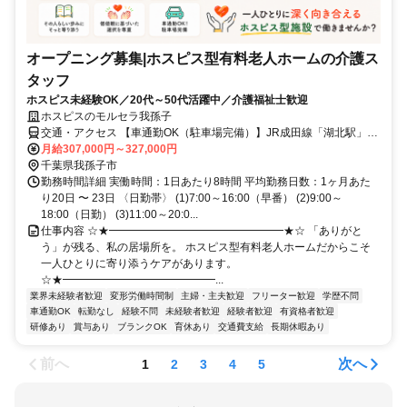
オープニング募集|ホスピス型有料老人ホームの介護ス
タッフ
ホスピス未経験OK／20代～50代活躍中／介護福祉士歓迎
ホスピスのモルセラ我孫子
交通・アクセス 【車通勤OK（駐車場完備）】JR成田線「湖北駅」北
口徒歩13分、国道356号線沿い（セブンイレブン我孫子中里店の横）
月給307,000円～327,000円
千葉県我孫子市
勤務時間詳細 実働時間：1日あたり8時間 平均勤務日数：1ヶ月あた
り20日 〜 23日 〈日勤帯〉 (1)7:00～16:00（早番） (2)9:00～
18:00（日勤） (3)11:00～20:0...
仕事内容 ☆★━━━━━━━━━━━━━━━━★☆ 「ありがと
う」が残る、私の居場所を。 ホスピス型有料老人ホームだからこそ
一人ひとりに寄り添うケアがあります。
☆★━━━━━━━━━━━━━━...
業界未経験者歓迎
変形労働時間制
主婦・主夫歓迎
フリーター歓迎
学歴不問
車通勤OK
転勤なし
経験不問
未経験者歓迎
経験者歓迎
有資格者歓迎
研修あり
賞与あり
ブランクOK
育休あり
交通費支給
長期休暇あり
前へ
次へ
1
2
3
4
5