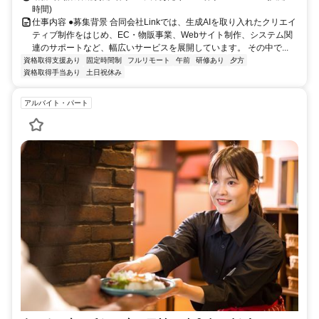
時間)
仕事内容 ●募集背景 合同会社Linkでは、生成AIを取り入れたクリエイ
ティブ制作をはじめ、EC・物販事業、Webサイト制作、システム関
連のサポートなど、幅広いサービスを展開しています。 その中で...
資格取得支援あり
固定時間制
フルリモート
午前
研修あり
夕方
資格取得手当あり
土日祝休み
アルバイト・パート