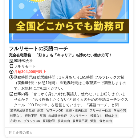
フルリモートの英語コーチ
完全在宅勤務！「好き」も「キャリア」も諦めない働き方可！
90株式会社
フルリモート
月給304,000円以上
勤務時間詳細 総労働時間：1ヶ月あたり165時間 フルフレックス制
（実働8時間・休憩1時間） ※勤務時間はご希望第一で調整しますの
で、お気軽にご相談ください。
仕事内容 「せっかく身につけた英語力、使わないまま眠らせていま
せんか？」 “もう挫折したくない”と願う人のための英語コーチングス
クール 「90 English」を運営しています。 「英語コーチ」と聞...
業界未経験者歓迎
副業・WワークOK
主婦・主夫歓迎
フリーター歓迎
学歴不問
転勤なし
経験不問
英語
未経験者歓迎
フルリモート
残業なし
研修あり
在宅OK
ブランクOK
長期歓迎
服装自由
履歴書不要
髪型・髪色自由
同じ企業の求人