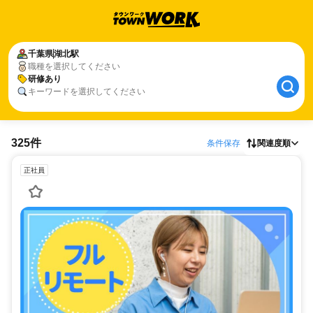
千葉県
湖北駅
職種を選択してください
研修あり
キーワードを選択してください
325件
条件保存
関連度順
正社員