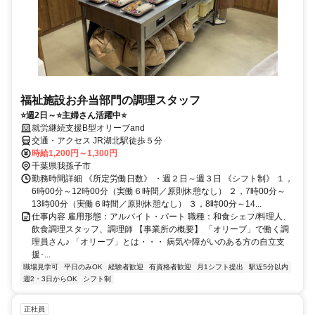
福祉施設お弁当部門の調理スタッフ
⭐週2日～⭐主婦さん活躍中⭐
就労継続支援B型オリーブand
交通・アクセス JR湖北駅徒歩５分
時給1,200円～1,300円
千葉県我孫子市
勤務時間詳細 《所定労働日数》 ・週２日～週３日 《シフト制》 １，
6時00分～12時00分（実働６時間／原則休憩なし） ２，7時00分～
13時00分（実働６時間／原則休憩なし） ３，8時00分～14...
仕事内容 雇用形態：アルバイト・パート 職種：和食シェフ/料理人、
飲食調理スタッフ、調理師 【事業所の概要】 「オリーブ」で働く調
理員さん♪ 「オリーブ」とは・・・ 病気や障がいのある方の自立支
援･...
職場見学可
平日のみOK
経験者歓迎
有資格者歓迎
月1シフト提出
駅近5分以内
週2・3日からOK
シフト制
正社員