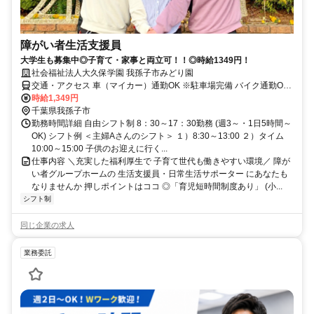
障がい者生活支援員
大学生も募集中◎子育て・家事と両立可！！◎時給1349円！
社会福祉法人大久保学園 我孫子市みどり園
交通・アクセス 車（マイカー）通勤OK ※駐車場完備 バイク通勤OK
自転車通勤OK
時給1,349円
千葉県我孫子市
勤務時間詳細 自由シフト制 8：30～17：30勤務 (週3～・1日5時間～
OK) シフト例 ＜主婦Aさんのシフト＞ １）8:30～13:00 ２）タイム
10:00～15:00 子供のお迎えに行く...
仕事内容 ＼充実した福利厚生で 子育て世代も働きやすい環境／ 障が
い者グループホームの 生活支援員・日常生活サポーター にあなたも
なりませんか 押しポイントはココ ◎「育児短時間制度あり」 (小...
シフト制
同じ企業の求人
業務委託