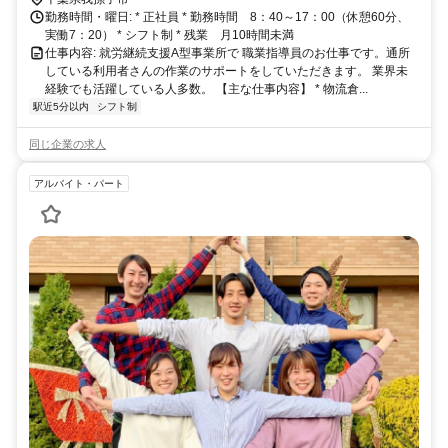
勤務時間・曜日: * 正社員 * 勤務時間 8：40～17：00（休憩60分、
実働7：20） * シフト制 * 残業 月10時間未満
仕事内容: 就労継続支援A型事業所で 職業指導員のお仕事です。 ​通所
している利用者さんの作業のサポートをしていただきます。 業界未
経験でも活躍している人多数。 【主な仕事内容】 * 物流倉...
駅近5分以内
シフト制
同じ企業の求人
アルバイト・パート