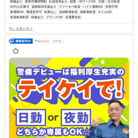
制服あり
変形労働時間制
社員登用あり
副業・WワークOK
主婦・主夫歓迎
60代も応募可
資格取得支援あり
フリーター歓迎
バイク通勤OK
学歴不問
車通勤OK
職場見学可
転勤なし
未経験者歓迎
経験者歓迎
ネイルOK
有資格者歓迎
研修あり
ブランクOK
交通費支給
同じ企業の求人
アルバイト・パート