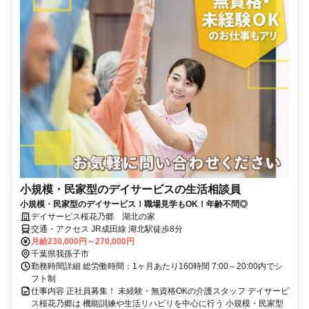
小規模・民家型のデイサービスの生活相談員
小規模・民家型のデイサービス！職場見学もOK！年齢不問◎
デイサービス桜花乃郷 湖北の家
交通・アクセス JR成田線 湖北駅徒歩8分
月給230,000円～270,000円
千葉県我孫子市
勤務時間詳細 総労働時間：1ヶ月あたり160時間 7:00～20:00内でシ
フト制
仕事内容 正社員募集！ 未経験・無資格OKの介護スタッフ デイサービ
ス桜花乃郷は 機能訓練や生活リハビリを中心に行う 小規模・民家型