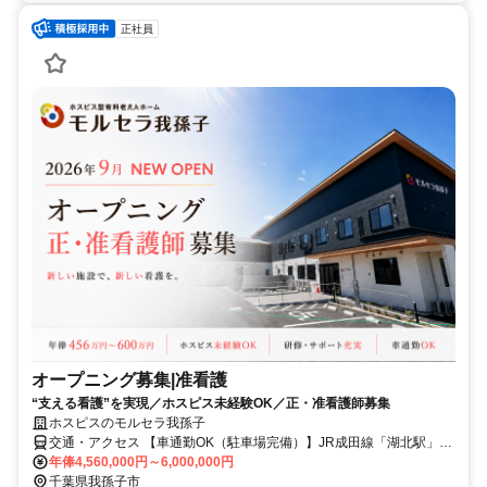
正社員
オープニング募集|准看護
“支える看護”を実現／ホスピス未経験OK／正・准看護師募集
ホスピスのモルセラ我孫子
交通・アクセス 【車通勤OK（駐車場完備）】JR成田線「湖北駅」北
口徒歩13分、国道356号線沿い（セブンイレブン我孫子中里店の横）
年俸4,560,000円～6,000,000円
千葉県我孫子市