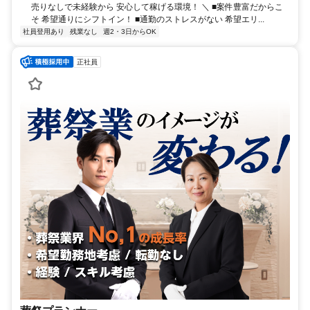
売りなしで未経験から 安心して稼げる環境！ ＼ ■案件豊富だからこ
そ 希望通りにシフトイン！ ■通勤のストレスがない 希望エリ...
社員登用あり
残業なし
週2・3日からOK
正社員