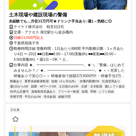
土木現場や建設現場の警備
未経験でも…月収33万円可★ドリンク手当あり♪週1～気軽に◎
テイケイ株式会社 柏支社[14]
交通・アクセス 湖北駅から徒歩圏内
日給13,500円以上
千葉県我孫子市
勤務時間詳細 実働時間：1日あたり8時間 平均勤務日数：1ヶ月あた
り4日 〜 20日 ■■日勤■■8:00～17:00(実働8h) ■■夜勤■■20:00～
5:00(実働8h) ＊週1日～OK ＊土...
仕事内容 ★。━━━━━━━━━━━━━。★ ＼「警備」はじめて
みませんか？／ ★。━━━━━━━━━━━━━。★ ＜＜充実した
研修ありで安心◎＞＞ 研修参加で総額3万3000円!! ・研修手当3万...
制服あり
業界未経験者歓迎
短期（3ヵ月以内）
扶養内勤務OK
社員登用あり
週1日からOK
副業・WワークOK
土日祝のみOK
主婦・主夫歓迎
週1シフト提出
60代も応募可
資格取得支援あり
フリーター歓迎
短期
早朝
シフト自由
学歴不問
平日のみOK
学生歓迎
経験不問
正社員