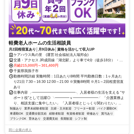
軽費老人ホームの生活相談員
月2回程宿直あり│月9日休み│資格を活かして収入UP
ケアハウス鳥の里 (運営:社会福祉法人瑞邦会)
交通・アクセス JR成田線「湖北駅」より車で4分（徒歩18分） ・
「新木駅」より車で4分
月給215,000円～301,400円
千葉県我孫子市
勤務時間詳細 実働時間：1日あたり8時間 平均勤務日数：1ヶ月あた
り21日 7:30～16:30 12:00～21:00 ※実働8時間 ※月1～2回程度宿直
あり
仕事内容 ╭━━━━━━━━━━━━╮ 入居者様の生活を支える “サ
ポート役”として活躍◎ ╰━━━━ｖ━━━━━━━╯ 「介護業務よ
り、相談支援に集中したい」 「入居者様とじっくり関わりたい」...
制服あり
業界未経験者歓迎
主婦・主夫歓迎
フリーター歓迎
バイク通勤OK
車通勤OK
交通費全額支給
経験者歓迎
有資格者歓迎
研修あり
賞与あり
ブランクOK
育休あり
交通費支給
長期歓迎
シフト制
同じ企業の求人