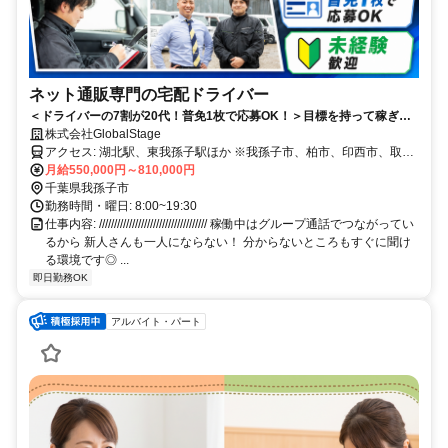
ネット通販専門の宅配ドライバー
＜ドライバーの7割が20代！普免1枚で応募OK！＞目標を持って稼ぎた
い方大歓迎！車両リースあり／助け合いの風土がある会社◎
株式会社GlobalStage
アクセス: 湖北駅、東我孫子駅ほか ※我孫子市、柏市、印西市、取手
市などの近隣エリアから通勤しているスタッフや、ご自宅近くで稼働
月給550,000円～810,000円
しているドライバーも多数活躍中！ ※直行直帰も相談OK！
千葉県我孫子市
勤務時間・曜日: 8:00~19:30
仕事内容: //////////////////////////////////// 稼働中はグループ通話でつながってい
るから 新人さんも一人にならない！ 分からないところもすぐに聞け
る環境です◎ ...
即日勤務OK
アルバイト・パート