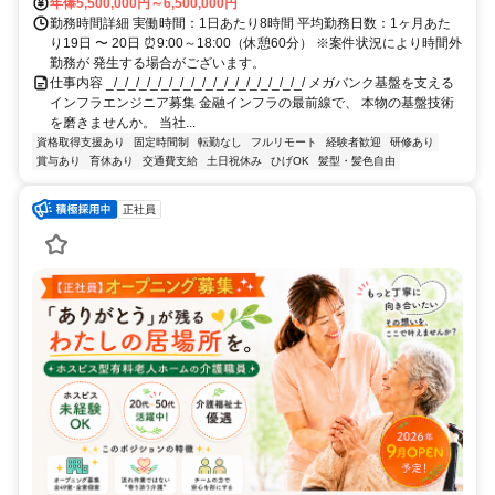
年俸5,500,000円～6,500,000円
勤務時間詳細 実働時間：1日あたり8時間 平均勤務日数：1ヶ月あた
り19日 〜 20日 ⏰9:00～18:00（休憩60分） ※案件状況により時間外
勤務が 発生する場合がございます。
仕事内容 _/_/_/_/_/_/_/_/_/_/_/_/_/_/_/_/_/_/ メガバンク基盤を支える
インフラエンジニア募集 金融インフラの最前線で、 本物の基盤技術
を磨きませんか。 当社...
資格取得支援あり
固定時間制
転勤なし
フルリモート
経験者歓迎
研修あり
賞与あり
育休あり
交通費支給
土日祝休み
ひげOK
髪型・髪色自由
正社員