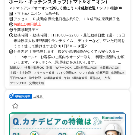
ホール・キッチンスタッフ(トマト&オニオン)
＜トマトアンドオニオンで楽しく働こう＞未経験歓迎！シフト相談OK！
学生～主婦まで幅広く活躍中！
トマト&オニオン 我孫子店
アクセス ＪＲ成田線 湖北北口徒歩約9分、ＪＲ成田線 東我孫子北口
徒歩約29分 JR「湖北」駅より徒歩9分
時給1,140円以上
千葉県我孫子市
勤務時間 ・勤務時間： [1] 10:00～22:00 ・最低勤務日数（週）：2日
未経験者大歓迎!!早朝やランチタイム、 ディナーなど、空いた時間を
うまく使って働けますよ◎ ★1日3ｈ～ ★週2...
仕事内容 丁寧指導します！接客や調理経験がなくても安心スター
ト！ <ホール>…お客様のご案内やオーダー取り、 料理の配膳をお願
いします。 <キッチン>…調理補助をお願いします。 =========...
制服あり
扶養内勤務OK
副業・WワークOK
1日4時間以内OK
土日祝のみOK
主婦・主夫歓迎
フリーター歓迎
バイク通勤OK
シフト自由
学歴不問
車通勤OK
平日のみOK
学生歓迎
未経験者歓迎
午前
経験者歓迎
研修あり
夕方
ブランクOK
交通費支給
正社員