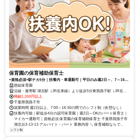
保育園の保育補助保育士
<資格必須>駅チカ5分｜扶養内・車通勤可｜平日のみ週2日～、7～16時
半の間で応相談｜相談し易い環境
慈紘保育園
沿線・最寄駅 湖北駅（JR在来線）より徒歩5分東我孫子駅（JR在来
線）より徒歩40分新木（千葉県）駅（JR在来線）より徒歩42分
時給1,300円以上
千葉県我孫子市
就業時間 週2日以上、7:00～16:30の間でのシフト制（休憩なし）
扶養内可能｜駅徒歩4分の認可保育園｜週2日～OKのパート保育士｜
マイカー通勤可｜資格必須 保育園の保育補助保育士 千葉県我孫子市
湖北台3-13-13 アルバイト・パート 業務内容 ＼ 保育補助ならで...
シフト制