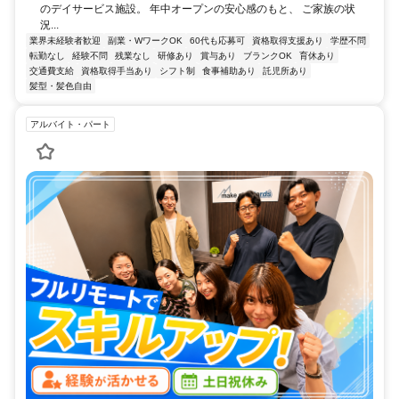
のデイサービス施設。 年中オープンの安心感のもと、 ご家族の状
況...
業界未経験者歓迎
副業・WワークOK
60代も応募可
資格取得支援あり
学歴不問
転勤なし
経験不問
残業なし
研修あり
賞与あり
ブランクOK
育休あり
交通費支給
資格取得手当あり
シフト制
食事補助あり
託児所あり
髪型・髪色自由
アルバイト・パート