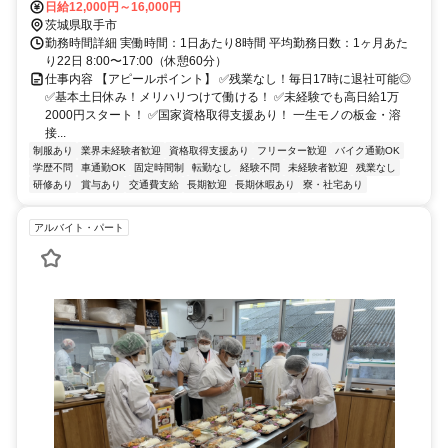
日給12,000円～16,000円
茨城県取手市
勤務時間詳細 実働時間：1日あたり8時間 平均勤務日数：1ヶ月あた
り22日 8:00〜17:00（休憩60分）
仕事内容 【アピールポイント】 ✅残業なし！毎日17時に退社可能◎
✅基本土日休み！メリハリつけて働ける！ ✅未経験でも高日給1万
2000円スタート！ ✅国家資格取得支援あり！ 一生モノの板金・溶
接...
制服あり
業界未経験者歓迎
資格取得支援あり
フリーター歓迎
バイク通勤OK
学歴不問
車通勤OK
固定時間制
転勤なし
経験不問
未経験者歓迎
残業なし
研修あり
賞与あり
交通費支給
長期歓迎
長期休暇あり
寮・社宅あり
アルバイト・パート