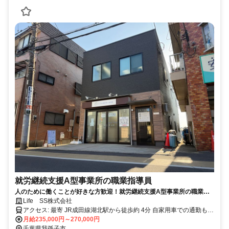
就労継続支援A型事業所の職業指導員
人のために働くことが好きな方歓迎！就労継続支援A型事業所の職業指
導員
Life SS株式会社
アクセス: 最寄 JR成田線湖北駅から徒歩約 4分 自家用車での通勤も可
（駐車場はご自身で用意してください。）
月給235,000円～270,000円
千葉県我孫子市