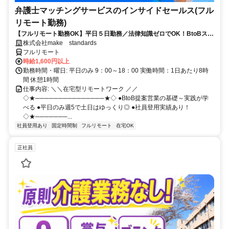
弁護士マッチングサービスのインサイドセールス(フル
リモート勤務)
【フルリモート勤務OK】平日５日勤務／法律知識ゼロでOK！BtoBスキ
ルが身につく営業職
株式会社make standards
フルリモート
時給1,600円以上
勤務時間・曜日: 平日のみ 9：00～18：00 実働時間：1日あたり8時
間 休憩1時間
仕事内容: ＼＼在宅型リモートワーク ／／
◇★───────────────★◇ ●BtoB提案営業の基礎～実践が学
べる ●平日のみ週5で土日はゆっくり◎ ●社員登用実績あり！
◇★───────...
社員登用あり
固定時間制
フルリモート
在宅OK
正社員