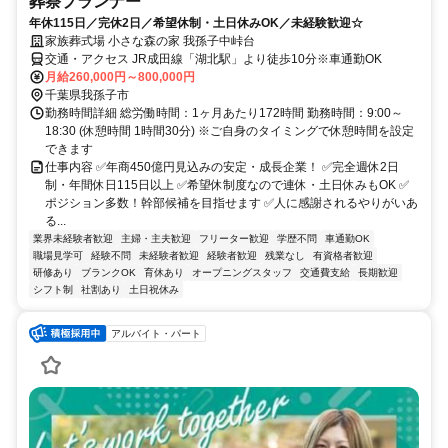
葬祭プランナー
年休115日／完休2日／希望休制・土日休みOK／未経験歓迎☆
家族葬式場 小さな森の家 我孫子中峠台
交通・アクセス JR成田線「湖北駅」より徒歩10分※車通勤OK
月給260,000円～800,000円
千葉県我孫子市
勤務時間詳細 総労働時間：1ヶ月あたり172時間 勤務時間：9:00～
18:30 (休憩時間 1時間30分) ※ご自身のタイミングで休憩時間を設定
できます
仕事内容 ✅年商450億円見込みの安定・成長企業！ ✅完全週休2日
制・年間休日115日以上 ✅希望休制度なので連休・土日休みもOK ✅
ポジション多数！幹部候補を目指せます ✅人に感謝されるやりがいあ
る...
業界未経験者歓迎
主婦・主夫歓迎
フリーター歓迎
学歴不問
車通勤OK
職場見学可
経験不問
未経験者歓迎
経験者歓迎
残業なし
有資格者歓迎
研修あり
ブランクOK
育休あり
オープニングスタッフ
交通費支給
長期歓迎
シフト制
社割あり
土日祝休み
アルバイト・パート