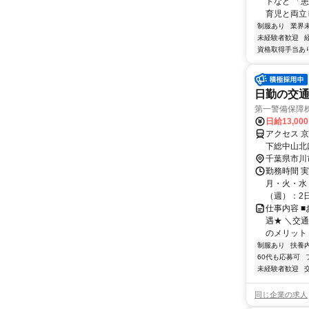
トなど 「
育児と両立し
制服あり
業界
未経験者歓迎
資格取得手当あ
日勤の交通
第一警備保障
日給13,00
アクセス 
下総中山北
千葉県市川
勤務時間 
月・火・水・
（週）：2日 
仕事内容 
遇★ ＼交
のメリット＞
制服あり
扶養
60代も応募可
未経験者歓迎
同じ企業の求人