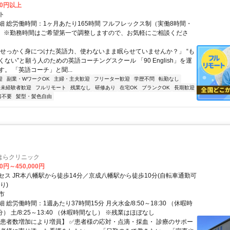
00円以上
ト
細 総労働時間：1ヶ月あたり165時間 フルフレックス制（実働8時間・
） ※勤務時間はご希望第一で調整しますので、お気軽にご相談くださ
「せっかく身につけた英語力、使わないまま眠らせていませんか？」 “も
ない”と願う人のための英語コーチングスクール 「90 English」を運
。 「英語コーチ」と聞...
迎
副業・WワークOK
主婦・主夫歓迎
フリーター歓迎
学歴不問
転勤なし
未経験者歓迎
フルリモート
残業なし
研修あり
在宅OK
ブランクOK
長期歓迎
書不要
髪型・髪色自由
はらクリニック
00円～450,000円
セス JR本八幡駅から徒歩14分／京成八幡駅から徒歩10分(自転車通勤可
り)
市
 総労働時間：1週あたり37時間15分 月火水金/8:50～18:30 （休暇時
分） 土/8:25～13:40 （休暇時間なし） ※残業はほぼなし
【患者数増加により増員】 ✅患者様の応対・点滴・採血・ 診療のサポー