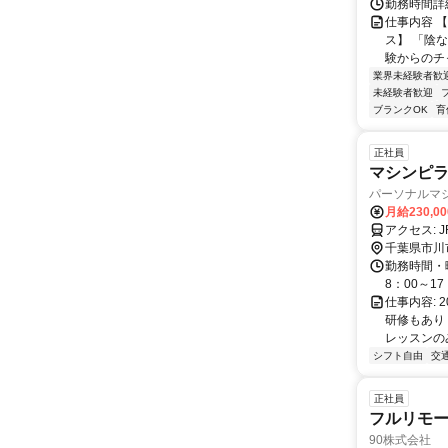
勤務時間詳細 
仕事内容 
ス】 「陰
験からのチ
業界未経験者歓
未経験者歓迎
ブランクOK
育
正社員
マシンピ
パーソナルマシ
月給230,0
千葉県市川
勤務時間・曜
8：00～17
仕事内容:
研修もあり
レッスンのみ
シフト自由
交
正社員
フルリモ
90株式会社