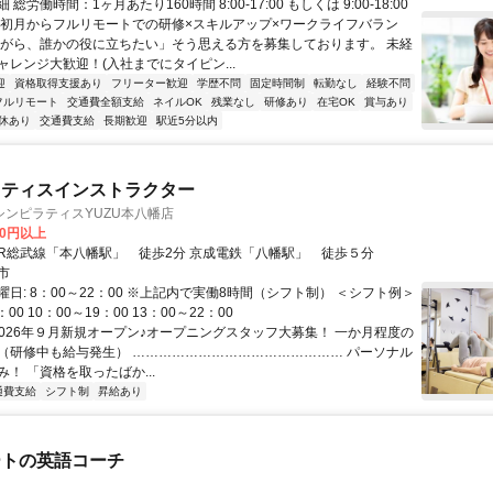
総労働時間：1ヶ月あたり160時間 8:00-17:00 もしくは 9:00-18:00
【初月からフルリモートでの研修×スキルアップ×ワークライフバラン
ながら、誰かの役に立ちたい」そう思える方を募集しております。 未経
ャレンジ大歓迎！(入社までにタイピン...
迎
資格取得支援あり
フリーター歓迎
学歴不問
固定時間制
転勤なし
経験不問
フルリモート
交通費全額支給
ネイルOK
残業なし
研修あり
在宅OK
賞与あり
休あり
交通費支給
長期歓迎
駅近5分以内
ラティスインストラクター
ンピラティスYUZU本八幡店
00円以上
アクセス: JR総武線「本八幡駅」 徒歩2分 京成電鉄「八幡駅」 徒歩５分
市
日: 8：00～22：00 ※上記内で実働8時間（シフト制） ＜シフト例＞
：00 10：00～19：00 13：00～22：00
 2026年９月新規オープン♪オープニングスタッフ大募集！ 一か月程度の
（研修中も給与発生） ………………………………………… パーソナル
！ 「資格を取ったばか...
通費支給
シフト制
昇給あり
ートの英語コーチ