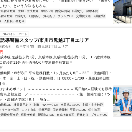
患者様に寄り添った看護をしたい」、 「日勤のみで働きたい」 「家事や
たい」という方◎ もちろん、...
未経験者歓迎
主婦・主夫歓迎
学歴不問
固定時間制
転勤なし
経験不問
経験者歓迎
残業なし
研修あり
賞与あり
ブランクOK
交通費支給
長期歓迎
り
入社祝い金あり
アルバイト・パート
誘導警備スタッフ/市川市鬼越1丁目エリア
株式会社 松戸支社/市川市鬼越1丁目エリア
0円
京成本線 鬼越徒歩約1分、京成本線 京成中山徒歩約11分、ＪＲ総武本線
口徒歩約11分 直行直帰OK＊交通費全額支給＊
市
実働時間：8時間/日 平均勤務日数：1ヶ月あたり8日～22日 ・勤務曜日：
木・金・土・日・祝 ・勤務時間： [1] 08:00～17:00 ・最低勤務日数
※...
■おすすめポイント ＝＝＝＝＝＝＝＝＝＝＝＝＝ 高日給×未経験でも厚待
通費も全額支給！／ ＝＝＝＝＝＝＝＝＝＝＝＝＝ ＜第一警備で働く7つ
 ・高日給で稼げる！ ・急な...
内勤務OK
社員登用あり
副業・WワークOK
土日祝のみOK
主婦・主夫歓迎
フリーター歓迎
シフト自由
学歴不問
固定時間制
平日のみOK
学生歓迎
交通費全額支給
経験者歓迎
即日払いOK
有資格者歓迎
研修あり
ブランクOK