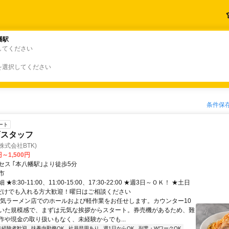
幡駅
幡駅
してください
を選択してください
条件保
ート
店スタッフ
株式会社BTK)
円～1,500円
セス ｢本八幡駅｣より徒歩5分
市
★8:30-11:00、11:00-15:00、17:30-22:00 ★週3日～ＯＫ！ ★土日
だけでも入れる方大歓迎！曜日はご相談ください
人気ラーメン店でのホールおよび軽作業をお任せします。カウンター10
いた規模感で、まずは元気な挨拶からスタート。券売機があるため、難
作や現金の取り扱いもなく、未経験からでも...
未経験者歓迎
扶養内勤務OK
社員登用あり
週1日からOK
副業・WワークOK