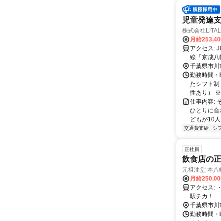
児童発達支
株式会社LITAL
月給253,4
アクセス: JR「本八幡駅」より徒歩3分 都営地下鉄「本八幡駅」より徒歩4分 京成
線「京成八
千葉県市川
勤務時間・曜
たシフト制 
性あり） ※
仕事内容: 
ひとりに合
どもが10人
交通費支給
シ
正社員
飲食店の正
元祖油堂 本八
月給250,0
アクセス: ・JR「八幡駅」より徒歩2分 ・京成電鉄「京成八幡駅」より徒歩3分 ・
駅チカ！
千葉県市川
勤務時間・曜