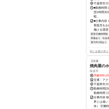
千葉県市川
■勤務時間 (
憩1時間30
暇...
■仕事内容 
客販売をお
働ける環境で
変形労働時間制
研修あり
社会
賞与年2回あり
同じ企業の求人
正社員
焼肉屋の
味楽亭
月給300,1
交通・アクセ
千葉県市川
勤務時間詳細
勤務時間 13:
仕事内容 
界とは違い
休） 労働時