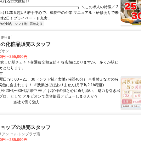
入れる方大歓迎♪♪
 ┏━━━━━━━━━━━━━━━━━━━━┓ ＼この求人の特徴／ 2
上げ120％超UP 若手中心で、成長中の企業 マニュアル・研修ありで未
休2日！プライベートも充実...
近5分以内
シフト制
昇給あり
正社員
ンの化粧品販売スタッフ
ビオン
00円～255,000円
カとなります。
市
日: 9：00～21：30（シフト制／実働7時間40分） ※着替えなどの時
も実働に含まれます！ ※残業はほぼありません(月平均2.1h程度)
＼୨୧ 20代〜30代活躍中 ୨୧ ／ お客様の肌と心に寄り添い、 魅力を引き出
プロ」として アルビオンで美容部員デビューしませんか？
──── 当社で働く魅力...
ショップの販売スタッフ
リアン コルトンプラザ店
00円～285,000円