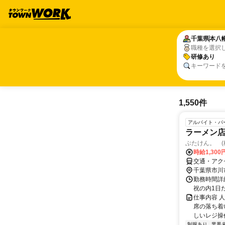
千葉県
千葉県
本八
本八
職種を選択
研修あり
研修あり
キーワード
1,550件
アルバイト・パ
ラーメン
ぶたけん。 (
時給1,300
交通・アク
千葉県市川
勤務時間詳細 
祝の内1日
仕事内容 
席の落ち着
しいレジ操
制服あり
業界