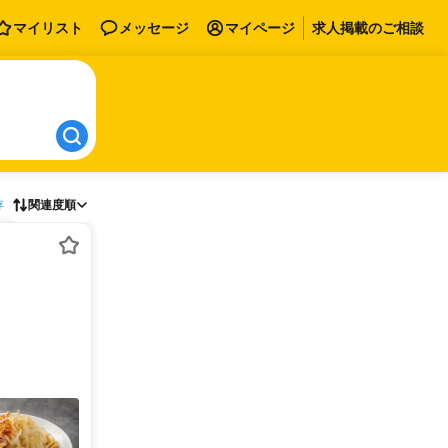
マイリスト
メッセージ
マイページ
求人掲載のご相談
存
関連度順