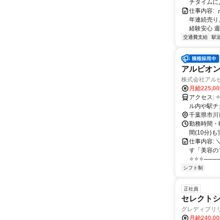
チタイムに
仕事内容:
年連続売り
経験安心 週
交通費支給
駅
アルビオ
株式会社アル
月給225,0
アクセス: ✧嬉しい駅チカ✧ ✧交通費全額支給✧ 各店舗によりますが、 多くが駅ビ
ル内や駅チ
千葉県市川
勤務時間・曜
間(10分)
仕事内容: 
す「美容の
✧✧✧────
シフト制
正社員
セレクト
グレディブリ
月給240,0