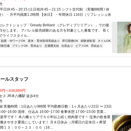
市
平日)9:45～20:15 (土日祝)9:45～21:15 シフト交代制 （実働8時間 / 休
分） ・月平均残業1.2時間 【休日】 ・年間休日 116日（リフレッシュ休
セレクトショップ「Gready Brilliant （グレディブリリアン） 」での接
任せします。 アパレル販売経験のある方を対象とした募集です。 長く
ライフスタイル...
副業・WワークOK
産休・育休取得実績あり
即日勤務OK
経験者歓迎
ネイルOK
保険完備
ブランクOK
育休あり
交通費支給
社割あり
ピアスOK
昇給あり
ホールスタッフ
00円～438,000円
ス JR本八幡駅 徒歩4分
市
 実働時間：1日あたり9時間 平均勤務日数：1ヶ月あたり22日 〜 23日
00~16:00 清掃、仕込み 16:00~17:00 食事休憩 17:00~23:00 営業...
味楽亭です！ 本八幡エリアで５０年以上続く焼肉屋です！ 従来の飲食業
 働きやすさ重視にしています！ 月８日休み（月曜日の定休日＋希望
間１３：００～２３：００（16:...