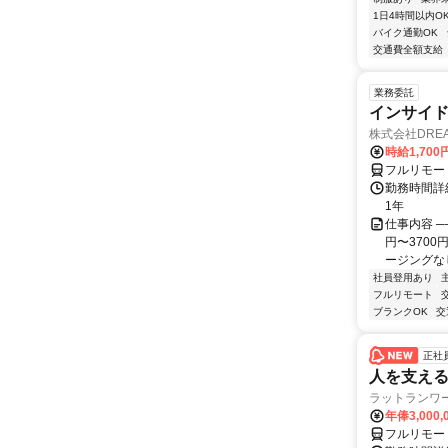
1日4時間以内O
バイク通勤OK
交通費全額支給
業務委託
インサイ
株式会社DREA
時給1,700
フルリモー
勤務時間詳細
1年
仕事内容 ─
円〜370
ージングなし
社員登用あり
フルリモート
ブランクOK
交
正社
人を支え
ラットランワ
年俸3,000,
フルリモー