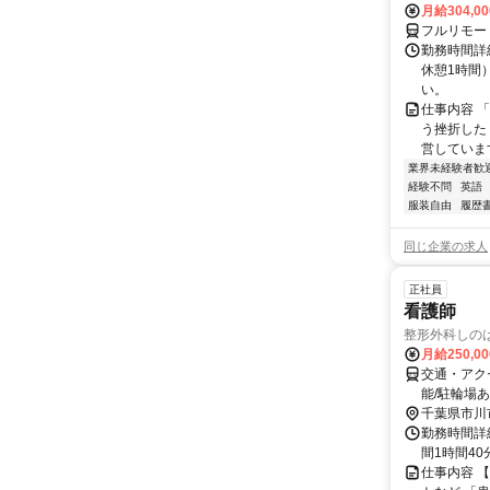
月給304,0
フルリモー
勤務時間詳
休憩1時間
い。
仕事内容 
う挫折したく
営しています
業界未経験者歓
経験不問
英語
服装自由
履歴
同じ企業の求人
正社員
看護師
整形外科しの
月給250,0
交通・アク
能/駐輪場あ
千葉県市川
勤務時間詳細
間1時間40
仕事内容 