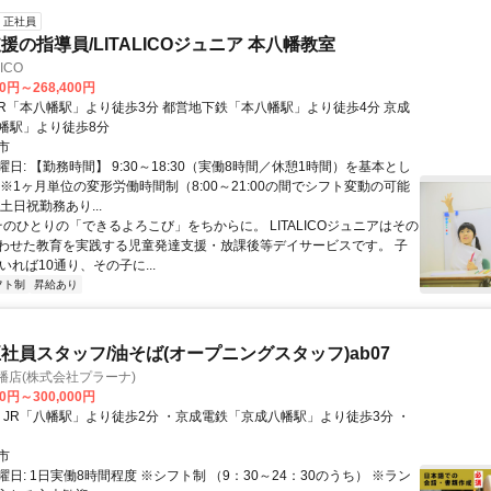
正社員
援の指導員/LITALICOジュニア 本八幡教室
ICO
00円～268,400円
幡駅」より徒歩8分
市
日: 【勤務時間】 9:30～18:30（実働8時間／休憩1時間）を基本とし
※1ヶ月単位の変形労働時間制（8:00～21:00の間でシフト変動の可能
土日祝勤務あり...
そのひとりの「できるよろこび」をちからに。 LITALICOジュニアはその
わせた教育を実践する児童発達支援・放課後等デイサービスです。 子
いれば10通り、その子に...
フト制
昇給あり
社員スタッフ/油そば(オープニングスタッフ)ab07
幡店(株式会社プラーナ)
00円～300,000円
市
日: 1日実働8時間程度 ※シフト制 （9：30～24：30のうち） ※ラン