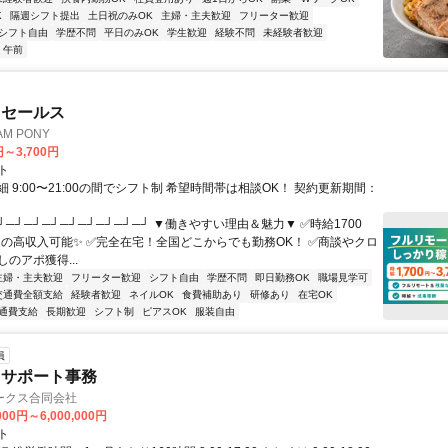
K
隔週シフト提出
土日祝のみOK
主婦・主夫歓迎
フリーター歓迎
シフト自由
学歴不問
平日のみOK
学生歓迎
経験不問
未経験者歓迎
午前
ドセールス
M PONY
円～3,700円
ト
 9:00〜21:00の間でシフト制 希望時間帯は相談OK！ 契約更新期間：
┘─┘─┘─┘─┘─┘─┘─┘─┘ ▼働きやすい理由＆魅力▼ ✅時給1700
0円の高収入可能✨ ✅完全在宅！全国どこからでも勤務OK！ ✅商談やクロ
のアポ獲得...
主婦・主夫歓迎
フリーター歓迎
シフト自由
学歴不問
即日勤務OK
職場見学可
交通費全額支給
経験者歓迎
ネイルOK
食費補助あり
研修あり
在宅OK
通費支給
長期歓迎
シフト制
ピアスOK
服装自由
員
るサポート事務
ークス合同会社
000円～6,000,000円
ト