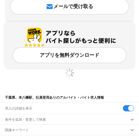
メールで受け取る
アプリを無料ダウンロード
千葉県、本八幡駅、社員登用ありのアルバイト・バイト求人情報
求人の詳細を表示
条件を追加・変更して検索
市区町村を追加・変更
関連キーワード
完全在宅ワーク 全国
シール貼り 在宅
現在地周辺
ガチャガチャ
犬カフェ
千葉県