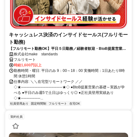
キャッシュレス決済のインサイドセールス(フルリモー
ト勤務)
【フルリモート勤務OK】平日５日勤務／経験者歓迎・BtoB提案営業で
スキルアップ
株式会社make standards
フルリモート
時給1,600円以上
勤務時間・曜日: 平日のみ 9：00～18：00 実働時間：1日あたり8時
間 休憩1時間
仕事内容: ＼＼在宅型リモートワーク ／／
◇★───────────────★◇ ●BtoB提案営業の基礎～実践が学
べる ●平日のみ週5で土日はゆっくり◎ ●正社員登用実績あり
◇★───────...
社員登用あり
固定時間制
フルリモート
在宅OK
契約社員