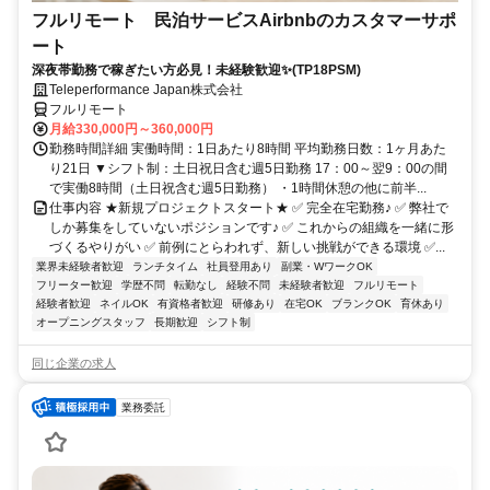
フルリモート 民泊サービスAirbnbのカスタマーサポ
ート
深夜帯勤務で稼ぎたい方必見！未経験歓迎✨(TP18PSM)
Teleperformance Japan株式会社
フルリモート
月給330,000円～360,000円
勤務時間詳細 実働時間：1日あたり8時間 平均勤務日数：1ヶ月あた
り21日 ▼シフト制：土日祝日含む週5日勤務 17：00～翌9：00の間
で実働8時間（土日祝含む週5日勤務） ・1時間休憩の他に前半...
仕事内容 ★新規プロジェクトスタート★ ✅ 完全在宅勤務♪ ✅ 弊社で
しか募集をしていないポジションです♪ ✅ これからの組織を一緒に形
づくるやりがい ✅ 前例にとらわれず、新しい挑戦ができる環境 ✅...
業界未経験者歓迎
ランチタイム
社員登用あり
副業・WワークOK
フリーター歓迎
学歴不問
転勤なし
経験不問
未経験者歓迎
フルリモート
経験者歓迎
ネイルOK
有資格者歓迎
研修あり
在宅OK
ブランクOK
育休あり
オープニングスタッフ
長期歓迎
シフト制
同じ企業の求人
業務委託