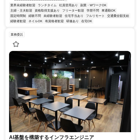
業界未経験者歓迎
ランチタイム
社員登用あり
副業・WワークOK
主婦・主夫歓迎
資格取得支援あり
フリーター歓迎
学歴不問
車通勤OK
固定時間制
経験不問
未経験者歓迎
住宅手当あり
フルリモート
交通費全額支給
経験者歓迎
ネイルOK
有資格者歓迎
研修あり
在宅OK
業務委託
AI基盤を構築するインフラエンジニア