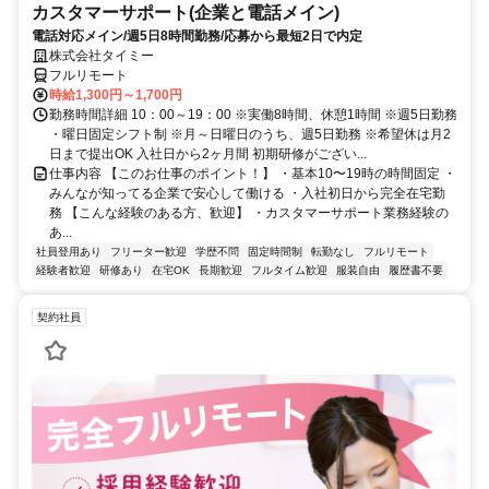
カスタマーサポート(企業と電話メイン)
電話対応メイン/週5日8時間勤務/応募から最短2日で内定
株式会社タイミー
フルリモート
時給1,300円～1,700円
勤務時間詳細 10：00～19：00 ※実働8時間、休憩1時間 ※週5日勤務
・曜日固定シフト制 ※月～日曜日のうち、週5日勤務 ※希望休は月2
日まで提出OK 入社日から2ヶ月間 初期研修がござい...
仕事内容 【このお仕事のポイント！】 ・基本10〜19時の時間固定 ・
みんなが知ってる企業で安心して働ける ・入社初日から完全在宅勤
務 【こんな経験のある方、歓迎】 ・カスタマーサポート業務経験の
あ...
社員登用あり
フリーター歓迎
学歴不問
固定時間制
転勤なし
フルリモート
経験者歓迎
研修あり
在宅OK
長期歓迎
フルタイム歓迎
服装自由
履歴書不要
契約社員