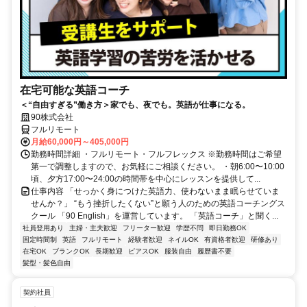
在宅可能な英語コーチ
＜“自由すぎる”働き方＞家でも、夜でも。英語が仕事になる。
90株式会社
フルリモート
月給60,000円～405,000円
勤務時間詳細 ・フルリモート・フルフレックス ※勤務時間はご希望
第一で調整しますので、お気軽にご相談ください。 ・朝6:00〜10:00
頃、夕方17:00〜24:00の時間帯を中心にレッスンを提供して...
仕事内容 「せっかく身につけた英語力、使わないまま眠らせていま
せんか？」 “もう挫折したくない”と願う人のための英語コーチングス
クール 「90 English」を運営しています。 「英語コーチ」と聞く...
社員登用あり
主婦・主夫歓迎
フリーター歓迎
学歴不問
即日勤務OK
固定時間制
英語
フルリモート
経験者歓迎
ネイルOK
有資格者歓迎
研修あり
在宅OK
ブランクOK
長期歓迎
ピアスOK
服装自由
履歴書不要
髪型・髪色自由
契約社員