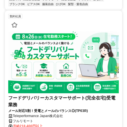
ブランクOK
ピアスOK
服装自由
ひげOK
髪型・髪色自由
契約社員
フードデリバリーカスタマーサポート(完全在宅)受電
業務
メール対応5割！受電とメールのバランス◎(TP03R)
Teleperformance Japan株式会社
フルリモート
月給218,400円以上