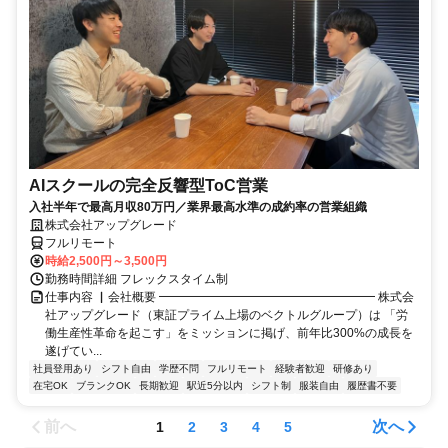
AIスクールの完全反響型ToC営業
入社半年で最高月収80万円／業界最高水準の成約率の営業組織
株式会社アップグレード
フルリモート
時給2,500円～3,500円
勤務時間詳細 フレックスタイム制
仕事内容 ▏会社概要 ━━━━━━━━━━━━━━━━━━ 株式会
社アップグレード（東証プライム上場のベクトルグループ）は 「労
働生産性革命を起こす」をミッションに掲げ、前年比300%の成長を
遂げてい...
社員登用あり
シフト自由
学歴不問
フルリモート
経験者歓迎
研修あり
在宅OK
ブランクOK
長期歓迎
駅近5分以内
シフト制
服装自由
履歴書不要
前へ
次へ
1
2
3
4
5