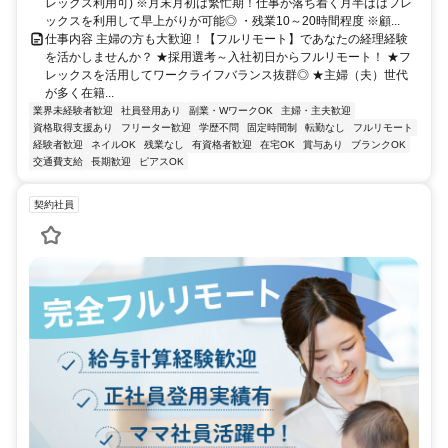
レックス利用可) ※月末月初は繁忙期！仕事が落ち着く月半ばはフレ
ックスを利用して早上がりが可能◎ ・残業10～20時間程度 ※顧...
仕事内容 主婦の方も大歓迎！【フルリモート】であなたの経理経験
を活かしませんか？ ★採用選考～入社初日からフルリモート！ ★フ
レックスを活用してワークライフバランス抜群◎ ★主婦（夫）世代
が多く在籍...
業界未経験者歓迎
社員登用あり
副業・WワークOK
主婦・主夫歓迎
資格取得支援あり
フリーター歓迎
学歴不問
固定時間制
転勤なし
フルリモート
経験者歓迎
ネイルOK
残業なし
有資格者歓迎
在宅OK
賞与あり
ブランクOK
交通費支給
長期歓迎
ピアスOK
契約社員