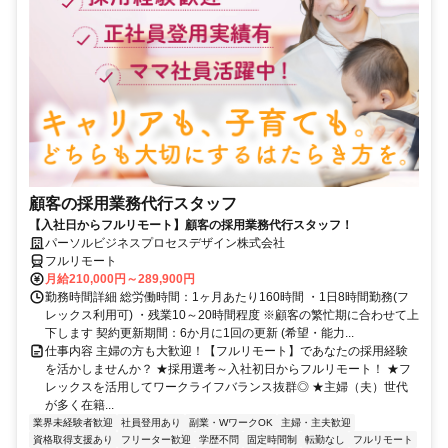
顧客の採用業務代行スタッフ
【入社日からフルリモート】顧客の採用業務代行スタッフ！
パーソルビジネスプロセスデザイン株式会社
フルリモート
月給210,000円～289,900円
勤務時間詳細 総労働時間：1ヶ月あたり160時間 ・1日8時間勤務(フ
レックス利用可) ・残業10～20時間程度 ※顧客の繁忙期に合わせて上
下します 契約更新期間：6か月に1回の更新 (希望・能力...
仕事内容 主婦の方も大歓迎！【フルリモート】であなたの採用経験
を活かしませんか？ ★採用選考～入社初日からフルリモート！ ★フ
レックスを活用してワークライフバランス抜群◎ ★主婦（夫）世代
が多く在籍...
業界未経験者歓迎
社員登用あり
副業・WワークOK
主婦・主夫歓迎
資格取得支援あり
フリーター歓迎
学歴不問
固定時間制
転勤なし
フルリモート