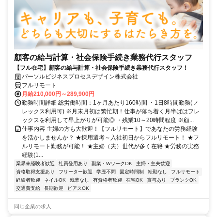
顧客の給与計算・社会保険手続き業務代行スタッフ
【フル在宅】顧客の給与計算・社会保険手続き業務代行スタッフ！
パーソルビジネスプロセスデザイン株式会社
フルリモート
月給210,000円～289,900円
勤務時間詳細 総労働時間：1ヶ月あたり160時間 ・1日8時間勤務(フ
レックス利用可) ※月末月初は繁忙期！仕事が落ち着く月半ばはフレ
ックスを利用して早上がりが可能◎ ・残業10～20時間程度 ※顧...
仕事内容 主婦の方も大歓迎！【フルリモート】であなたの労務経験
を活かしませんか？ ★採用選考～入社初日からフルリモート！ ★フ
ルリモート勤務が可能！ ★主婦（夫）世代が多く在籍 ★労務の実務
経験(1...
業界未経験者歓迎
社員登用あり
副業・WワークOK
主婦・主夫歓迎
資格取得支援あり
フリーター歓迎
学歴不問
固定時間制
転勤なし
フルリモート
経験者歓迎
ネイルOK
残業なし
有資格者歓迎
在宅OK
賞与あり
ブランクOK
交通費支給
長期歓迎
ピアスOK
同じ企業の求人