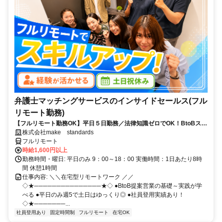
弁護士マッチングサービスのインサイドセールス(フル
リモート勤務)
【フルリモート勤務OK】平日５日勤務／法律知識ゼロでOK！BtoBスキ
ルが身につく営業職
株式会社make standards
フルリモート
時給1,600円以上
勤務時間・曜日: 平日のみ 9：00～18：00 実働時間：1日あたり8時
間 休憩1時間
仕事内容: ＼＼在宅型リモートワーク ／／
◇★───────────────★◇ ●BtoB提案営業の基礎～実践が学
べる ●平日のみ週5で土日はゆっくり◎ ●社員登用実績あり！
◇★───────...
社員登用あり
固定時間制
フルリモート
在宅OK