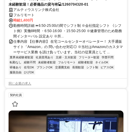
未経験歓迎！必要備品の貸与有💻/1260704320-01
アルティウスリンク株式会社
フルリモート
時給1,400円
勤務時間詳細 ⏩6:50-25:00の間でシフト制 ※会社指定シフト 《シフ
ト例》実働8時間 ・6:50-16:00 ・15:50-25:00 ※健康管理のため勤務
間インターバル 設定あり ※所...
仕事内容 【仕事内容】 在宅コールセンターオペレーター！ 大手通販
サイト「Amazon」の 問い合わせ対応◎ ※当社はAmazonのカスタマ
ーサービス業務 を請け負っています。当社の従業員として ...
業界未経験者歓迎
社員登用あり
主婦・主夫歓迎
フリーター歓迎
学歴不問
転勤なし
経験不問
未経験者歓迎
フルリモート
経験者歓迎
ネイルOK
研修あり
在宅OK
ブランクOK
交通費支給
長期歓迎
シフト制
ピアスOK
服装自由
ひげOK
同じ企業の求人
契約社員