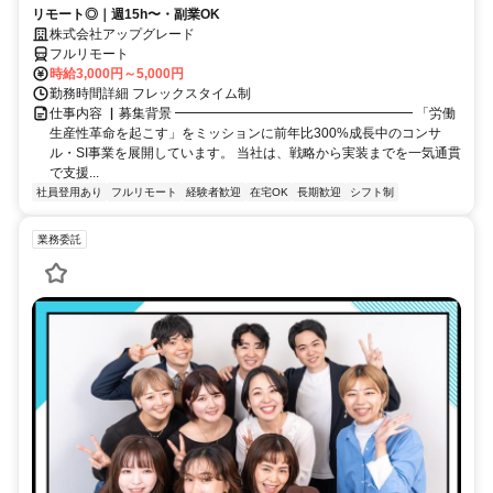
リモート◎｜週15h〜・副業OK
株式会社アップグレード
フルリモート
時給3,000円～5,000円
勤務時間詳細 フレックスタイム制
仕事内容 ▏募集背景 ━━━━━━━━━━━━━━━━━━ 「労働
生産性革命を起こす」をミッションに前年比300%成長中のコンサ
ル・SI事業を展開しています。 当社は、戦略から実装までを一気通貫
で支援...
社員登用あり
フルリモート
経験者歓迎
在宅OK
長期歓迎
シフト制
業務委託