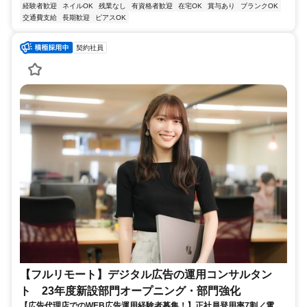
経験者歓迎
ネイルOK
残業なし
有資格者歓迎
在宅OK
賞与あり
ブランクOK
交通費支給
長期歓迎
ピアスOK
契約社員
【フルリモート】デジタル広告の運用コンサルタン
ト 23年度新設部門オープニング・部門強化
【広告代理店でのWEB広告運用経験者募集！】正社員登用率7割／電通