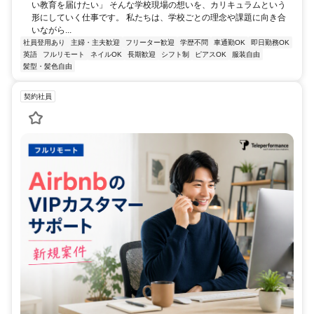
い教育を届けたい」 そんな学校現場の想いを、カリキュラムという
形にしていく仕事です。 私たちは、学校ごとの理念や課題に向き合
いながら...
社員登用あり
主婦・主夫歓迎
フリーター歓迎
学歴不問
車通勤OK
即日勤務OK
英語
フルリモート
ネイルOK
長期歓迎
シフト制
ピアスOK
服装自由
髪型・髪色自由
契約社員