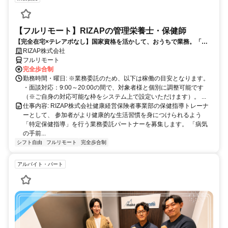
【フルリモート】RIZAPの管理栄養士・保健師
【完全在宅×テレアポなし】国家資格を活かして、おうちで業務。「も
う一つの安心」を。主婦・Wワーカー活躍中！「平日の日中だけ」「夕
RIZAP株式会社
方以降の数時間だけ」など、生活リズムに合わせた時間調整が可能で
フルリモート
す。1件ごとの成果報酬型だから、頑張った分だけ手応えのある収入
完全歩合制
に。充実のサポート体制で、安心の在宅ワークを始めませんか？
勤務時間・曜日: ※業務委託のため、以下は稼働の目安となります。
・面談対応：9:00～20:00の間で、対象者様と個別に調整可能です
（※ご自身の対応可能な枠をシステム上で設定いただけます）。 ...
仕事内容: RIZAP株式会社健康経営保険者事業部の保健指導トレーナ
ーとして、 参加者がより健康的な生活習慣を身につけられるよう
「特定保健指導」を行う業務委託パートナーを募集します。 「病気
の手前...
シフト自由
フルリモート
完全歩合制
アルバイト・パート