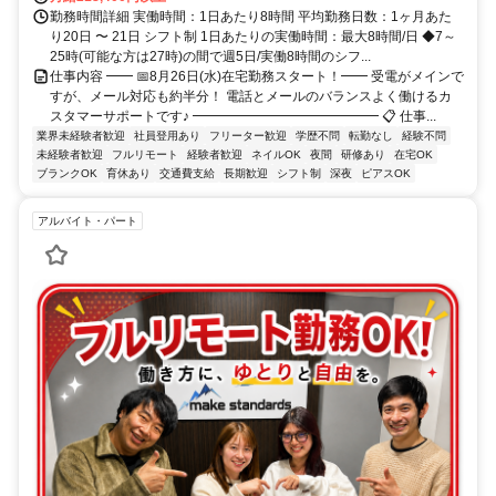
勤務時間詳細 実働時間：1日あたり8時間 平均勤務日数：1ヶ月あた
り20日 〜 21日 シフト制 1日あたりの実働時間：最大8時間/日 ◆7～
25時(可能な方は27時)の間で週5日/実働8時間のシフ...
仕事内容 ━━ 📅8月26日(水)在宅勤務スタート！━━ 受電がメインで
すが、メール対応も約半分！ 電話とメールのバランスよく働けるカ
スタマーサポートです♪ ━━━━━━━━━━━━━━ 📋 仕事...
業界未経験者歓迎
社員登用あり
フリーター歓迎
学歴不問
転勤なし
経験不問
未経験者歓迎
フルリモート
経験者歓迎
ネイルOK
夜間
研修あり
在宅OK
ブランクOK
育休あり
交通費支給
長期歓迎
シフト制
深夜
ピアスOK
アルバイト・パート