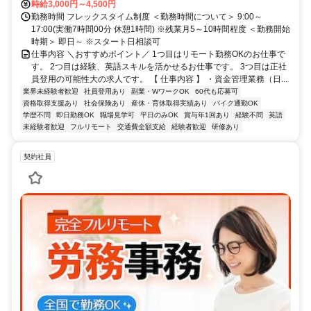
時給3,000円～4,500円
勤務時間 フレックスタイム制度 ＜勤務時間について＞ 9:00～
17:00(実働7時間00分 休憩1時間) ※残業月5～10時間程度 ＜勤務開始
時期＞ 即日～ ※スタート日相談可
仕事内容 ＼おすすめポイント／ 1つ目はリモート勤務OKのお仕事で
す。 2つ目は経験、英語スキルを活かせるお仕事です。 3つ目は正社
員登用の可能性大の求人です。 【 仕事内容 】 ・資金管理業務（日...
業界未経験者歓迎
社員登用あり
副業・WワークOK
60代も応募可
資格取得支援あり
社会保険あり
産休・育休取得実績あり
バイク通勤OK
学歴不問
即日勤務OK
職場見学可
平日のみOK
賞与年1回あり
経験不問
英語
未経験者歓迎
フルリモート
交通費全額支給
経験者歓迎
研修あり
契約社員