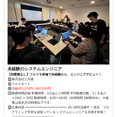
未経験のシステムエンジニア
【別業務なし】フルリモ研修で未経験から、エンジニアデビュー！
株式会社三河屋
フルリモート
月給251,370円～687,525円
勤務時間詳細 実働時間：1日あたり8時間 平均勤務日数：1ヶ月あた
り18日 〜 20日 勤務時間：9:00〜18:00（休憩時間 1時間00分） ※残
業は基本月20時間以下です。
仕事内容 ======================= 20−30代活躍中！ 現在、プロ
グラミング学習を頑張っている システムエンジニアを目指す皆様！
=======================...