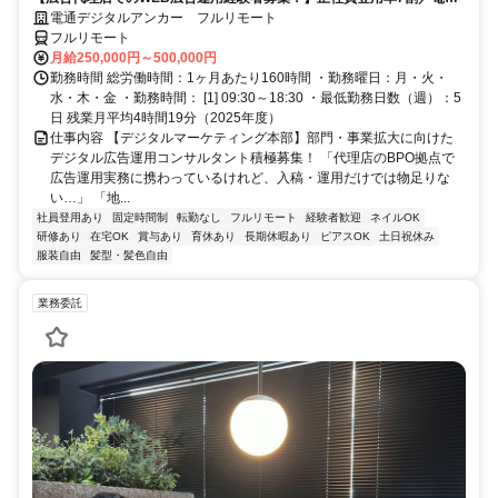
G／全国×完全在宅／年休126日・土日祝休み／残業月平均4時間19分
電通デジタルアンカー フルリモート
フルリモート
月給250,000円～500,000円
勤務時間 総労働時間：1ヶ月あたり160時間 ・勤務曜日：月・火・
水・木・金 ・勤務時間： [1] 09:30～18:30 ・最低勤務日数（週）：5
日 残業月平均4時間19分（2025年度）
仕事内容 【デジタルマーケティング本部】部門・事業拡大に向けた
デジタル広告運用コンサルタント積極募集！ 「代理店のBPO拠点で
広告運用実務に携わっているけれど、入稿・運用だけでは物足りな
い…」 「地...
社員登用あり
固定時間制
転勤なし
フルリモート
経験者歓迎
ネイルOK
研修あり
在宅OK
賞与あり
育休あり
長期休暇あり
ピアスOK
土日祝休み
服装自由
髪型・髪色自由
業務委託