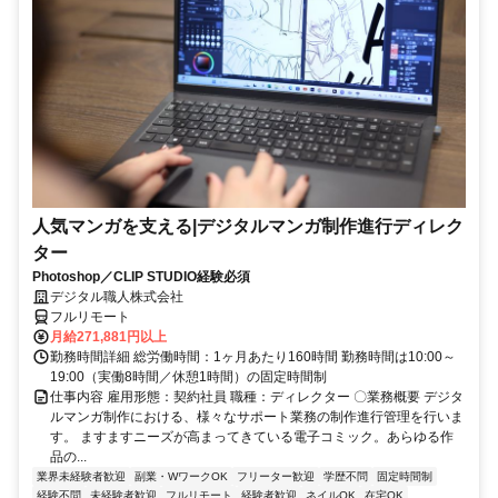
人気マンガを支える|デジタルマンガ制作進行ディレク
ター
Photoshop／CLIP STUDIO経験必須
デジタル職人株式会社
フルリモート
月給271,881円以上
勤務時間詳細 総労働時間：1ヶ月あたり160時間 勤務時間は10:00～
19:00（実働8時間／休憩1時間）の固定時間制
仕事内容 雇用形態：契約社員 職種：ディレクター 〇業務概要 デジタ
ルマンガ制作における、様々なサポート業務の制作進行管理を行いま
す。 ますますニーズが高まってきている電子コミック。あらゆる作
品の...
業界未経験者歓迎
副業・WワークOK
フリーター歓迎
学歴不問
固定時間制
経験不問
未経験者歓迎
フルリモート
経験者歓迎
ネイルOK
在宅OK