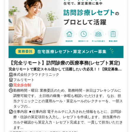
【完全リモート】訪問診療の医療事務(レセプト算定)
完全リモートで算定スキル活かして活躍したい方必見！！【限定募集】
完全リモート｜在宅医療レセプト算定（成果報酬型／業務委託）
株式会社クラウドクリニック
フルリモート
完全歩合制
勤務時間・曜日: 業務委託のため、勤務時間・休日はフレキシブルに
調整可能です。 土日祝の稼働・休暇も相談いただけます。 なお、担
当クリニックごとの運用ルール・算定ルールのレクチャーを、一部ス
タッフの...
仕事内容: ■ 仕事内容 電子カルテに入力された情報をもとに、訪問診
療・往診の算定項目を入力し、レセプトを作成します。 担当案件の
カルテ確認から算定入力・レセプト完成まで、一貫して担当いただき
ます...