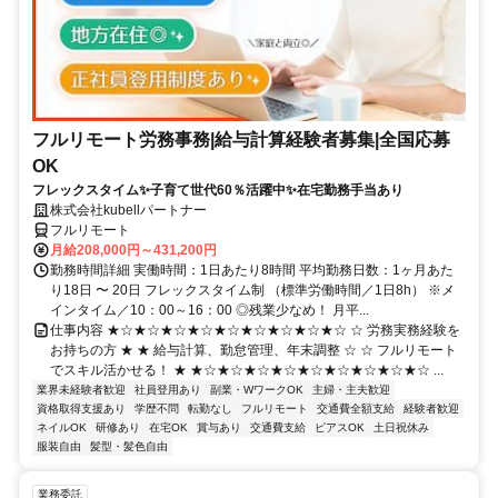
フルリモート労務事務|給与計算経験者募集|全国応募
OK
フレックスタイム✨子育て世代60％活躍中✨在宅勤務手当あり
株式会社kubellパートナー
フルリモート
月給208,000円～431,200円
勤務時間詳細 実働時間：1日あたり8時間 平均勤務日数：1ヶ月あた
り18日 〜 20日 フレックスタイム制 （標準労働時間／1日8h） ※メ
インタイム／10：00～16：00 ◎残業少なめ！ 月平...
仕事内容 ★☆★☆★☆★☆★☆★☆★☆★☆★☆ ☆ 労務実務経験を
お持ちの方 ★ ★ 給与計算、勤怠管理、年末調整 ☆ ☆ フルリモート
でスキル活かせる！ ★ ★☆★☆★☆★☆★☆★☆★☆★☆★☆ ...
業界未経験者歓迎
社員登用あり
副業・WワークOK
主婦・主夫歓迎
資格取得支援あり
学歴不問
転勤なし
フルリモート
交通費全額支給
経験者歓迎
ネイルOK
研修あり
在宅OK
賞与あり
交通費支給
ピアスOK
土日祝休み
服装自由
髪型・髪色自由
業務委託