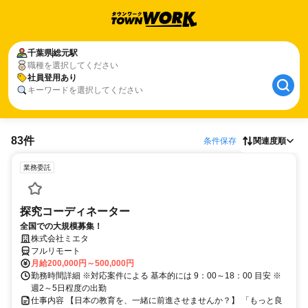
千葉県
総元駅
職種を選択してください
社員登用あり
キーワードを選択してください
83件
条件保存
関連度順
業務委託
探究コーディネーター
全国での大規模募集！
株式会社ミエタ
フルリモート
月給200,000円～500,000円
勤務時間詳細 ※対応案件による 基本的には 9：00～18：00 目安 ※
週2～5日程度の出勤
仕事内容 【日本の教育を、一緒に前進させませんか？】 「もっと良