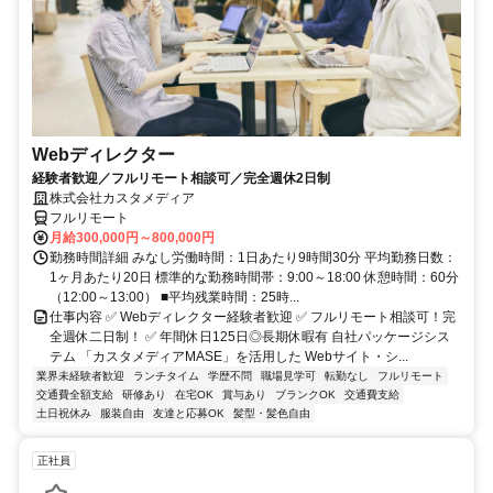
Webディレクター
経験者歓迎／フルリモート相談可／完全週休2日制
株式会社カスタメディア
フルリモート
月給300,000円～800,000円
勤務時間詳細 みなし労働時間：1日あたり9時間30分 平均勤務日数：
1ヶ月あたり20日 標準的な勤務時間帯：9:00～18:00 休憩時間：60分
（12:00～13:00） ■平均残業時間：25時...
仕事内容 ✅ Webディレクター経験者歓迎 ✅ フルリモート相談可！完
全週休二日制！ ✅ 年間休日125日◎長期休暇有 自社パッケージシス
テム 「カスタメディアMASE」を活用した Webサイト・シ...
業界未経験者歓迎
ランチタイム
学歴不問
職場見学可
転勤なし
フルリモート
交通費全額支給
研修あり
在宅OK
賞与あり
ブランクOK
交通費支給
土日祝休み
服装自由
友達と応募OK
髪型・髪色自由
正社員