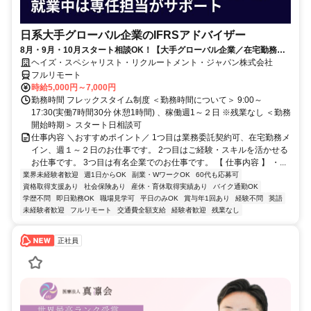
日系大手グローバル企業のIFRSアドバイザー
8月・9月・10月スタート相談OK！【大手グローバル企業／在宅勤務メ
イン／週1～2日勤務】IFRSアドバイザー
ヘイズ・スペシャリスト・リクルートメント・ジャパン株式会社
フルリモート
時給5,000円～7,000円
勤務時間 フレックスタイム制度 ＜勤務時間について＞ 9:00～
17:30(実働7時間30分 休憩1時間) 、稼働週1～２日 ※残業なし ＜勤務
開始時期＞ スタート日相談可
仕事内容 ＼おすすめポイント／ 1つ目は業務委託契約可、在宅勤務メ
イン、週１～２日のお仕事です。 2つ目はご経験・スキルを活かせる
お仕事です。 3つ目は有名企業でのお仕事です。 【 仕事内容 】 ・...
業界未経験者歓迎
週1日からOK
副業・WワークOK
60代も応募可
資格取得支援あり
社会保険あり
産休・育休取得実績あり
バイク通勤OK
学歴不問
即日勤務OK
職場見学可
平日のみOK
賞与年1回あり
経験不問
英語
未経験者歓迎
フルリモート
交通費全額支給
経験者歓迎
残業なし
正社員