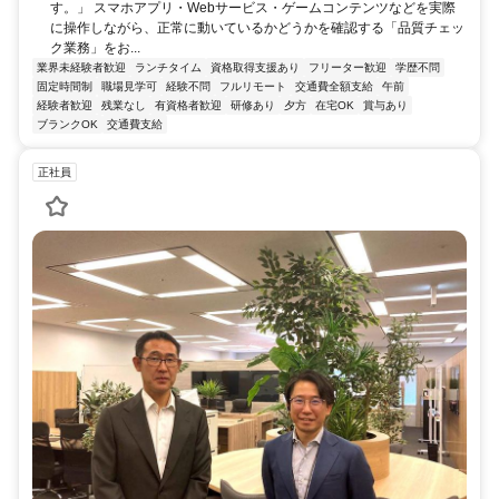
す。」 スマホアプリ・Webサービス・ゲームコンテンツなどを実際
に操作しながら、正常に動いているかどうかを確認する「品質チェッ
ク業務」をお...
業界未経験者歓迎
ランチタイム
資格取得支援あり
フリーター歓迎
学歴不問
固定時間制
職場見学可
経験不問
フルリモート
交通費全額支給
午前
経験者歓迎
残業なし
有資格者歓迎
研修あり
夕方
在宅OK
賞与あり
ブランクOK
交通費支給
正社員