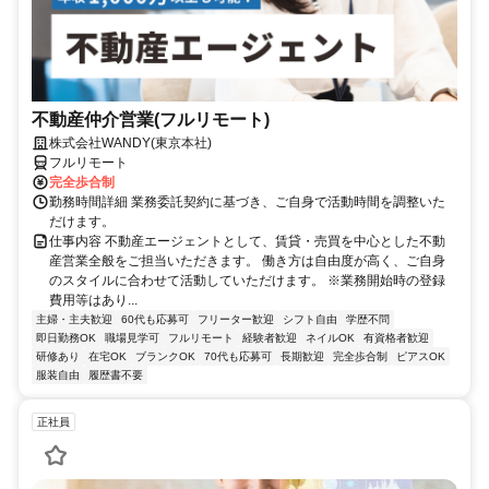
不動産仲介営業(フルリモート)
株式会社WANDY(東京本社)
フルリモート
完全歩合制
勤務時間詳細 業務委託契約に基づき、ご自身で活動時間を調整いた
だけます。
仕事内容 不動産エージェントとして、賃貸・売買を中心とした不動
産営業全般をご担当いただきます。 働き方は自由度が高く、ご自身
のスタイルに合わせて活動していただけます。 ※業務開始時の登録
費用等はあり...
主婦・主夫歓迎
60代も応募可
フリーター歓迎
シフト自由
学歴不問
即日勤務OK
職場見学可
フルリモート
経験者歓迎
ネイルOK
有資格者歓迎
研修あり
在宅OK
ブランクOK
70代も応募可
長期歓迎
完全歩合制
ピアスOK
服装自由
履歴書不要
正社員