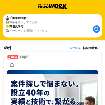
千葉県
総元駅
職種を選択してください
職場見学可
キーワードを選択してください
49件
条件保存
関連度順
業務委託