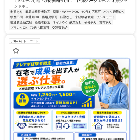
てのホテルが地下鉄徒歩圏内です。 【札幌パークホテル、札幌グラ
ンドホ...
制服あり
業界未経験者歓迎
副業・WワークOK
60代も応募可
バイク通勤OK
学歴不問
車通勤OK
職場見学可
転勤なし
未経験者歓迎
フルリモート
交通費全額支給
経験者歓迎
ネイルOK
残業なし
研修あり
賞与あり
ブランクOK
70代も応募可
交通費支給
アルバイト・パート