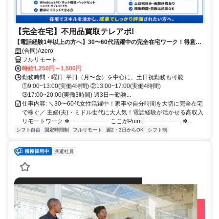
【完全在宅】不用品買取テレアポ!
【電話経験1年以上の方へ】30〜60代活躍中の完全在宅ワーク！得意な
電話対応で15時までに賢く稼ぐ✨買取経験者は即優遇！
(合同)Azero
フルリモート
時給1,250円～1,500円
勤務時間・曜日: 平日（月〜金）を中心に、土日祝勤務も可能
①9:00~13:00(実働4時間) ②13:00~17:00(実働4時間)
③17:00~20:00(実働3時間) 週3日〜勤務...
仕事内容: ＼30〜60代女性活躍中！家事や自分時間を大切に完全在宅
で稼ぐ／ 主婦(夫)・ミドル世代に大人気！電話経験が活かせる高収入
リモートワーク ✼┈┈┈┈┈┈┈ここがPoint┈┈┈┈┈┈┈✼...
シフト自由
固定時間制
フルリモート
週2・3日からOK
シフト制
派遣社員