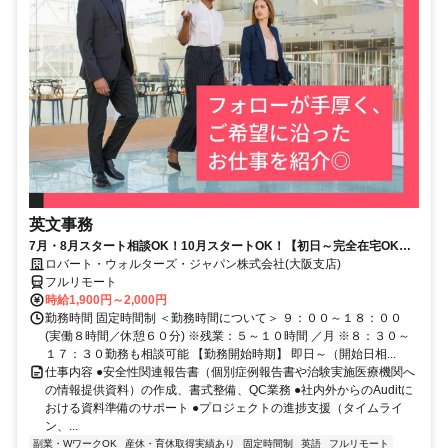
英文事務
7月・8月スタート相談OK！10月スタートOK！【初日～完全在宅OK／
自宅で集中＋スキルUP／1900円～】英文事務＋データ入力
ロバート・ウォルターズ・ジャパン株式会社(大阪支店)
フルリモート
時給1,900円～2,000円
勤務時間 固定時間制 ＜勤務時間について＞ ９：００～１８：００
(実働８時間／休憩６０分) ※残業：５～１０時間 ／月 ※８：３０～
１７：３０勤務も相談可能 【勤務開始時期】 即日～（開始日相...
仕事内容 ●安全性関連報告書（個別症例報告書や治験実施医療機関へ
の情報提供資料）の作成、書式整備、QC業務 ●社内外からのAuditに
おける資料準備のサポート ●プロジェクトの進捗支援（タイムライ
ン、...
副業・WワークOK
産休・育休取得実績あり
固定時間制
英語
フルリモート