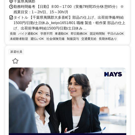
千葉県夷隅郡
勤務時間備考 【日勤】 8:00～17:00（実働7時間35分/休憩85分） ※
残業目安：1～2h/日、15～30h/月
タイトル 【千葉県夷隅郡大多喜町】部品の仕上げ、出荷前準備/時給
1500円/日勤/土日休み_keiyo1651/801 職種 製造・軽作業 部品の仕上
げ、出荷前準備/時給1500円/日勤/土日休み ...
長期
バイク通勤OK
学歴不問
車通勤OK
即日勤務OK
固定時間制
平日のみOK
未経験者歓迎
週払いOK
社会保険完備
制服貸与
交通費支給
長期休暇あり
派遣社員