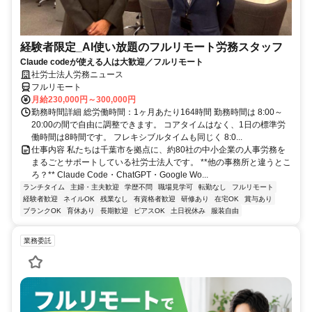
経験者限定_AI使い放題のフルリモート労務スタッフ
Claude codeが使える人は大歓迎／フルリモート
社労士法人労務ニュース
フルリモート
月給230,000円～300,000円
勤務時間詳細 総労働時間：1ヶ月あたり164時間 勤務時間は 8:00～
20:00の間で自由に調整できます。 コアタイムはなく、1日の標準労
働時間は8時間です。 フレキシブルタイムも同じく 8:0...
仕事内容 私たちは千葉市を拠点に、約80社の中小企業の人事労務を
まるごとサポートしている社労士法人です。 **他の事務所と違うとこ
ろ？** Claude Code・ChatGPT・Google Wo...
ランチタイム
主婦・主夫歓迎
学歴不問
職場見学可
転勤なし
フルリモート
経験者歓迎
ネイルOK
残業なし
有資格者歓迎
研修あり
在宅OK
賞与あり
ブランクOK
育休あり
長期歓迎
ピアスOK
土日祝休み
服装自由
業務委託