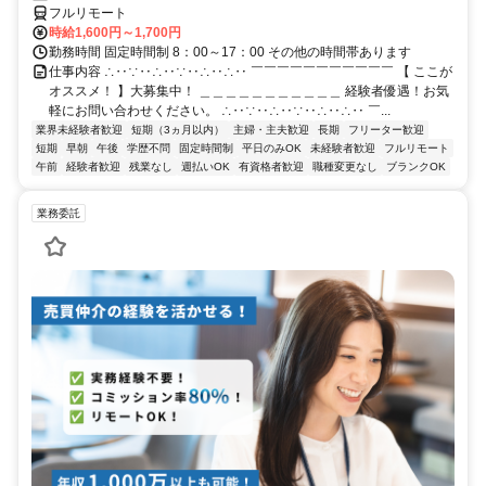
フルリモート
時給1,600円～1,700円
勤務時間 固定時間制 8：00～17：00 その他の時間帯あります
仕事内容 ∴‥∵‥∴‥∵‥∴‥∴‥ ￣￣￣￣￣￣￣￣￣￣￣ 【 ここが
オススメ！ 】大募集中！ ＿＿＿＿＿＿＿＿＿＿＿ 経験者優遇！お気
軽にお問い合わせください。 ∴‥∵‥∴‥∵‥∴‥∴‥ ￣...
業界未経験者歓迎
短期（3ヵ月以内）
主婦・主夫歓迎
長期
フリーター歓迎
短期
早朝
午後
学歴不問
固定時間制
平日のみOK
未経験者歓迎
フルリモート
午前
経験者歓迎
残業なし
週払いOK
有資格者歓迎
職種変更なし
ブランクOK
業務委託