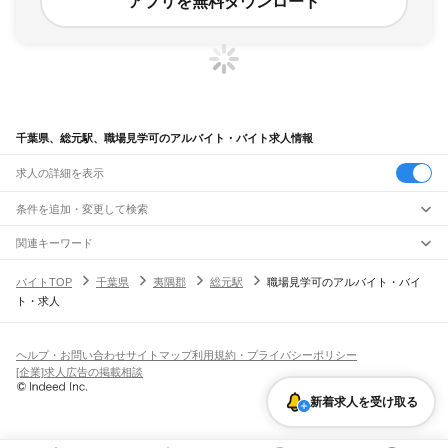
アプリを無料ダウンロード
千葉県、総元駅、職場見学可のアルバイト・バイト求人情報
求人の詳細を表示
条件を追加・変更して検索
市区町村を追加・変更
関連キーワード
完全在宅ワーク 全国
シール貼り 在宅
現在地周辺
ガチャガチャ
犬カフェ
千葉県
駅を追加・変更
バイトTOP
千葉県
夷隅郡
総元駅
職場見学可のアルバイト・バイ
千葉県
すべて
ト・求人
千葉市
すべて
職種を追加・変更
JR武蔵野線
中央区
花見川区
稲毛区
若葉区
緑区
美浜区
南流山駅
新松戸駅
新八柱駅
東松戸駅
市川大野駅
船橋法典駅
西船橋駅
飲食・フードサービス
銚子市
市川市
船橋市
館山市
木更津市
松戸市
野田市
茂原市
成田市
佐倉市
東金市
特徴を追加・変更
飲食・フードサービス
すべて
ヘルプ・お問い合わせ
サイトマップ
利用規約・プライバシーポリシー
JR中央・総武線
旭市
習志野市
柏市
勝浦市
市原市
流山市
八千代市
我孫子市
鴨川市
鎌ケ谷市
ホールスタッフ
キッチンスタッフ
皿洗い・洗い場
精肉・鮮魚加工
給食調理
人気
[企業]求人広告の掲載相談
市川駅
本八幡駅
下総中山駅
西船橋駅
船橋駅
東船橋駅
津田沼駅
幕張本郷駅
幕張駅
君津市
富津市
浦安市
四街道市
袖ケ浦市
八街市
印西市
白井市
富里市
南房総市
雇用形態を追加・変更
パン屋（ベーカリー）
フードカウンター販売員
バー（BAR）・バーテンダー
日払いOK
高校生歓迎
学生歓迎
深夜の仕事
髪型・髪色自由
ひげOK
ネイルOK
新検見川駅
稲毛駅
西千葉駅
千葉駅
匝瑳市
香取市
山武市
いすみ市
大網白里市
印旛郡
香取郡
山武郡
長生郡
夷隅郡
新着求人を受け取る
飲食店補助（開店・閉店準備）
飲食店（店長・マネージャー）
ピアスOK
アルバイト・パート
履歴書不要
オープニングスタッフ
留学生・外国人活躍中
安房郡
都道府県を変更
営業・販売
JR総武本線
勤務期間
正社員
市川駅
船橋駅
津田沼駅
稲毛駅
千葉駅
東千葉駅
都賀駅
四街道駅
物井駅
佐倉駅
営業・販売
すべて
短期
契約社員
単発・1日OK
長期
期間限定（春夏冬休み等）