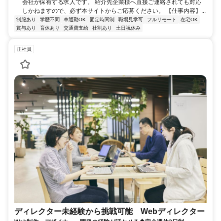
会社が保有する求人です。 紹介先企業様へ直接ご連絡されても対応
しかねますので、必ず本サイトからご応募ください。 【仕事内容】...
制服あり
学歴不問
車通勤OK
固定時間制
職場見学可
フルリモート
在宅OK
賞与あり
育休あり
交通費支給
社割あり
土日祝休み
正社員
ディレクター未経験から挑戦可能 Webディレクター