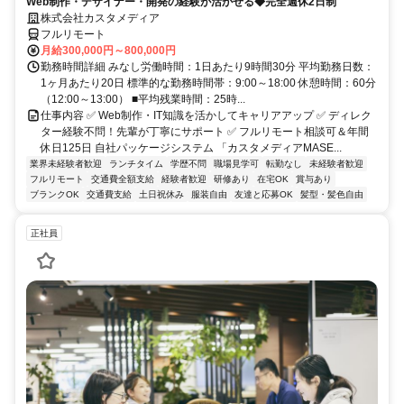
Web制作・デザイナー・開発の経験が活かせる◆完全週休2日制
株式会社カスタメディア
フルリモート
月給300,000円～800,000円
勤務時間詳細 みなし労働時間：1日あたり9時間30分 平均勤務日数：
1ヶ月あたり20日 標準的な勤務時間帯：9:00～18:00 休憩時間：60分
（12:00～13:00） ■平均残業時間：25時...
仕事内容 ✅ Web制作・IT知識を活かしてキャリアアップ ✅ ディレク
ター経験不問！先輩が丁寧にサポート ✅ フルリモート相談可＆年間
休日125日 自社パッケージシステム 「カスタメディアMASE...
業界未経験者歓迎
ランチタイム
学歴不問
職場見学可
転勤なし
未経験者歓迎
フルリモート
交通費全額支給
経験者歓迎
研修あり
在宅OK
賞与あり
ブランクOK
交通費支給
土日祝休み
服装自由
友達と応募OK
髪型・髪色自由
正社員