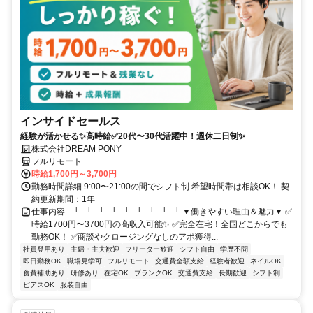
インサイドセールス
経験が活かせる✨高時給✅20代〜30代活躍中！週休二日制✨
株式会社DREAM PONY
フルリモート
時給1,700円～3,700円
勤務時間詳細 9:00〜21:00の間でシフト制 希望時間帯は相談OK！ 契
約更新期間：1年
仕事内容 ─┘─┘─┘─┘─┘─┘─┘─┘─┘ ▼働きやすい理由＆魅力▼ ✅
時給1700円〜3700円の高収入可能✨ ✅完全在宅！全国どこからでも
勤務OK！ ✅商談やクロージングなしのアポ獲得...
社員登用あり
主婦・主夫歓迎
フリーター歓迎
シフト自由
学歴不問
即日勤務OK
職場見学可
フルリモート
交通費全額支給
経験者歓迎
ネイルOK
食費補助あり
研修あり
在宅OK
ブランクOK
交通費支給
長期歓迎
シフト制
ピアスOK
服装自由