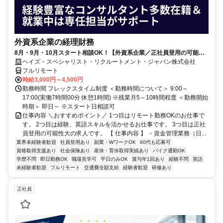
外資系企業の経理財務
8月・9月・10月スタート相談OK！【外資系企業／正社員登用の可能性
大／700万～800万／リモート勤務OK】経理財務
ヘイズ・スペシャリスト・リクルートメント・ジャパン株式会社
フルリモート
時給3,000円～4,500円
勤務時間 フレックスタイム制度 ＜勤務時間について＞ 9:00～
17:00(実働7時間00分 休憩1時間) ※残業月5～10時間程度 ＜勤務開始
時期＞ 即日～ ※スタート日相談可
仕事内容 ＼おすすめポイント／ 1つ目はリモート勤務OKのお仕事で
す。 2つ目は経験、英語スキルを活かせるお仕事です。 3つ目は正社
員登用の可能性大の求人です。 【 仕事内容 】 ・資金管理業務（日...
業界未経験者歓迎
社員登用あり
副業・WワークOK
60代も応募可
資格取得支援あり
社会保険あり
産休・育休取得実績あり
バイク通勤OK
学歴不問
即日勤務OK
職場見学可
平日のみOK
賞与年1回あり
経験不問
英語
未経験者歓迎
フルリモート
交通費全額支給
経験者歓迎
研修あり
正社員