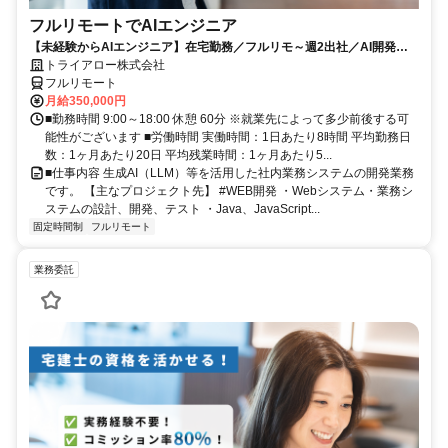
フルリモートでAIエンジニア
【未経験からAIエンジニア】在宅勤務／フルリモ～週2出社／AI開発を
仕事にする
トライアロー株式会社
フルリモート
月給350,000円
■勤務時間 9:00～18:00 休憩 60分 ※就業先によって多少前後する可
能性がございます ■労働時間 実働時間：1日あたり8時間 平均勤務日
数：1ヶ月あたり20日 平均残業時間：1ヶ月あたり5...
■仕事内容 生成AI（LLM）等を活用した社内業務システムの開発業務
です。 【主なプロジェクト先】 #WEB開発 ・Webシステム・業務シ
ステムの設計、開発、テスト ・Java、JavaScript...
固定時間制
フルリモート
業務委託