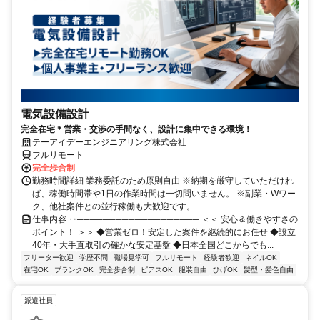
電気設備設計
完全在宅＊営業・交渉の手間なく、設計に集中できる環境！
テーアイデーエンジニアリング株式会社
フルリモート
完全歩合制
勤務時間詳細 業務委託のため原則自由 ※納期を厳守していただけれ
ば、稼働時間帯や1日の作業時間は一切問いません。 ※副業・Wワー
ク、他社案件との並行稼働も大歓迎です。
仕事内容 ‥─────────────────── ＜＜ 安心＆働きやすさの
ポイント！ ＞＞ ◆営業ゼロ！安定した案件を継続的にお任せ ◆設立
40年・大手直取引の確かな安定基盤 ◆日本全国どこからでも...
フリーター歓迎
学歴不問
職場見学可
フルリモート
経験者歓迎
ネイルOK
在宅OK
ブランクOK
完全歩合制
ピアスOK
服装自由
ひげOK
髪型・髪色自由
派遣社員