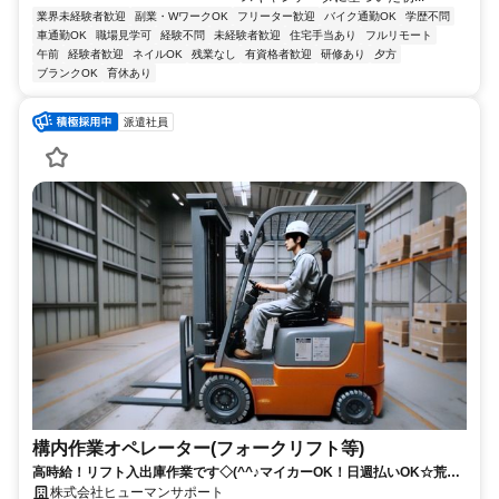
業界未経験者歓迎
副業・WワークOK
フリーター歓迎
バイク通勤OK
学歴不問
車通勤OK
職場見学可
経験不問
未経験者歓迎
住宅手当あり
フルリモート
午前
経験者歓迎
ネイルOK
残業なし
有資格者歓迎
研修あり
夕方
ブランクOK
育休あり
派遣社員
構内作業オペレーター(フォークリフト等)
高時給！リフト入出庫作業です◇(^^♪マイカーOK！日週払いOK☆荒本
駅★【シゴト№0619】
株式会社ヒューマンサポート