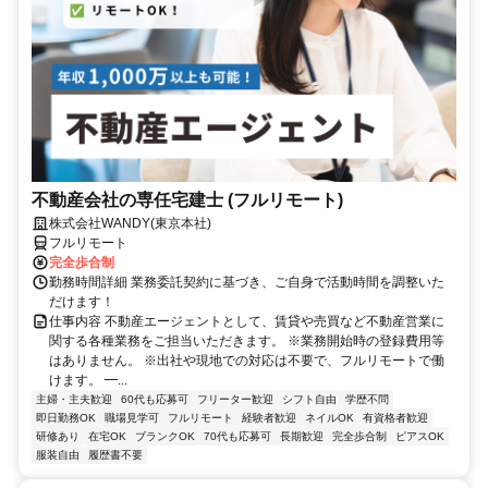
不動産会社の専任宅建士 (フルリモート)
株式会社WANDY(東京本社)
フルリモート
完全歩合制
勤務時間詳細 業務委託契約に基づき、ご自身で活動時間を調整いた
だけます！
仕事内容 不動産エージェントとして、賃貸や売買など不動産営業に
関する各種業務をご担当いただきます。 ※業務開始時の登録費用等
はありません。 ※出社や現地での対応は不要で、フルリモートで働
けます。 ━...
主婦・主夫歓迎
60代も応募可
フリーター歓迎
シフト自由
学歴不問
即日勤務OK
職場見学可
フルリモート
経験者歓迎
ネイルOK
有資格者歓迎
研修あり
在宅OK
ブランクOK
70代も応募可
長期歓迎
完全歩合制
ピアスOK
服装自由
履歴書不要