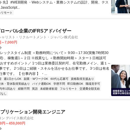
ト先】 #WEB開発 ・Webシステム・業務システムの設計、開発、テス
vaScript...
ルリモート
ローバル企業のIFRSアドバイザー
シャリスト・リクルートメント・ジャパン株式会社
円～7,000円
ト
レックスタイム制度 ＜勤務時間について＞ 9:00～17:30(実働7時間30
間) 、稼働週1～２日 ※残業なし ＜勤務開始時期＞ スタート日相談可
＼おすすめポイント／ 1つ目は業務委託契約可、在宅勤務メイン、週１～
事です。 2つ目はご経験・スキルを活かせるお仕事です。 3つ目は有名
事です。 【 仕事内容 】 ・...
迎
週1日からOK
副業・WワークOK
60代も応募可
資格取得支援あり
産休・育休取得実績あり
バイク通勤OK
学歴不問
即日勤務OK
職場見学可
与年1回あり
経験不問
英語
未経験者歓迎
フルリモート
交通費全額支給
業なし
アプリケーション開発エンジニア
ロン デバイス株式会社
00円～459,000円
ト