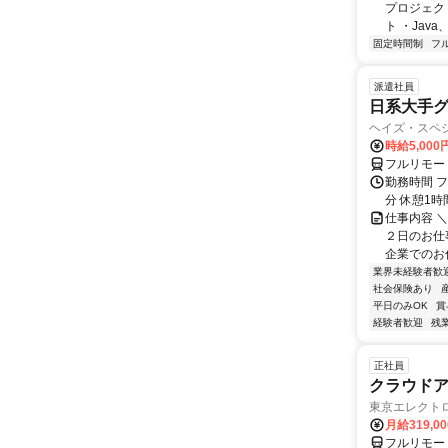
プロジェク
ト ・Java、Ja
固定時間制
フ
派遣社員
日系大手グ
ヘイズ・スペ
時給5,000
フルリモー
勤務時間 フ
分 休憩1時
仕事内容 
２日のお仕
企業でのお仕
業界未経験者歓
社会保険あり
平日のみOK
賞
経験者歓迎
残
正社員
クラウド
東京エレクト
月給319,0
フルリモー