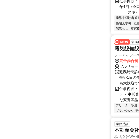
仕事内容 
年4回 ⭐
￣ ・スキャ
業界未経験者歓
職場見学可
経
残業なし
有資
業務
電気設備
テーアイデー
完全歩合制
フルリモー
勤務時間詳
帯や1日の
も大歓迎で
仕事内容 ‥
＞＞ ◆営
な安定基盤 
フリーター歓迎
ブランクOK
完
業務委託
不動産会社
株式会社WAN