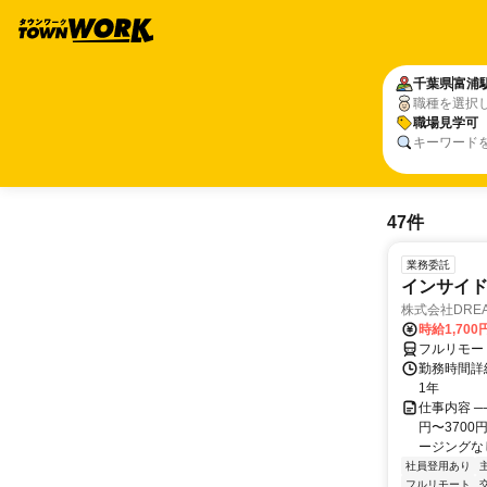
千葉県
富浦
職種を選択
職場見学可
キーワード
47件
業務委託
インサイ
株式会社DREA
時給1,700
フルリモー
勤務時間詳細
1年
仕事内容 ─
円〜370
ージングなし
社員登用あり
フルリモート