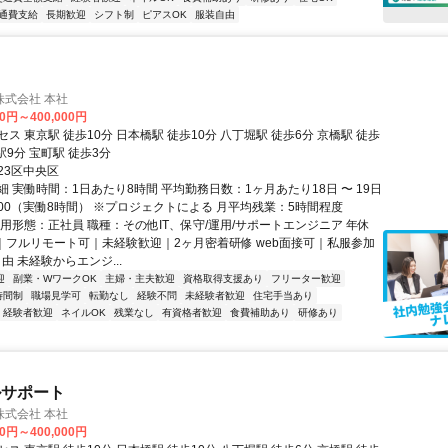
通費支給
長期歓迎
シフト制
ピアスOK
服装自由
株式会社 本社
00円～400,000円
ス 東京駅 徒歩10分 日本橋駅 徒歩10分 八丁堀駅 徒歩6分 京橋駅 徒歩
駅9分 宝町駅 徒歩3分
23区中央区
 実働時間：1日あたり8時間 平均勤務日数：1ヶ月あたり18日 〜 19日
19:00（実働8時間） ※プロジェクトによる 月平均残業：5時間程度
雇用形態：正社員 職種：その他IT、保守/運用/サポートエンジニア 年休
上｜フルリモート可｜未経験歓迎｜2ヶ月密着研修 web面接可｜私服参加
由 未経験からエンジ...
迎
副業・WワークOK
主婦・主夫歓迎
資格取得支援あり
フリーター歓迎
時間制
職場見学可
転勤なし
経験不問
未経験者歓迎
住宅手当あり
経験者歓迎
ネイルOK
残業なし
有資格者歓迎
食費補助あり
研修あり
ルサポート
株式会社 本社
00円～400,000円