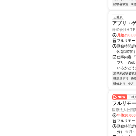
経験者歓迎
研
正社員
アプリ・
株式会社H.T.F
月給250,0
フルリモー
勤務時間詳細
休憩1時間
仕事内容 
プリ・We
いるかどう
業界未経験者歓
職場見学可
経
研修あり
夕方
正社
フルリモ
医療法人社団
年俸10,000
フルリモー
勤務時間詳細 
分） ※月～土