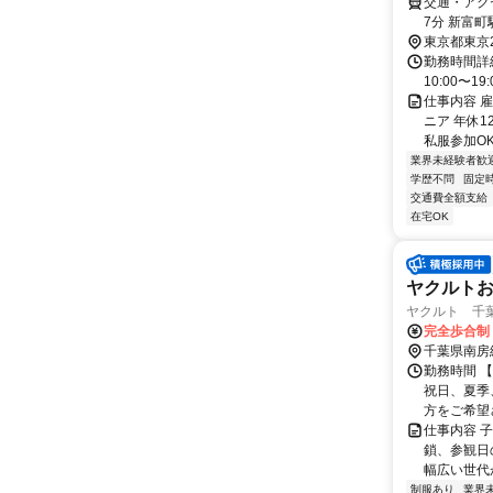
交通・アクセ
7分 新富町
東京都東京
勤務時間詳細
10:00〜
仕事内容 
ニア 年休
私服参加OK
業界未経験者歓
学歴不問
固定
交通費全額支給
在宅OK
ヤクルト
ヤクルト 千
完全歩合制
千葉県南房
勤務時間 【
祝日、夏季
方をご希望さ
仕事内容 
鎖、参観日
幅広い世代が
制服あり
業界