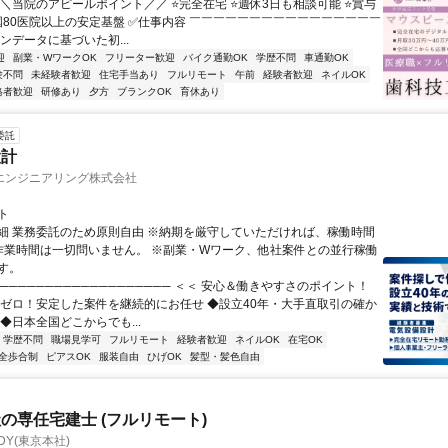
＼＼当院のアピールポイント／／ ⭐完全在宅 ⭐週休3日も相談可能 ⭐賞与
全国80医院以上の安定基盤 ✅仕事内容 ￣￣￣￣￣￣￣￣￣￣￣￣￣￣￣￣
ンデータに基づいた初...
迎
副業・WワークOK
フリーター歓迎
バイク通勤OK
学歴不問
車通勤OK
験不問
未経験者歓迎
住宅手当あり
フルリモート
午前
経験者歓迎
ネイルOK
格者歓迎
研修あり
夕方
ブランクOK
育休あり
委託
設計
エンジニアリング株式会社
ト
細 業務委託のため原則自由 ※納期を厳守していただければ、稼働時間
作業時間は一切問いません。 ※副業・Wワーク、他社案件との並行稼働
す。
─────────────────── ＜＜ 安心＆働きやすさのポイント！
業ゼロ！安定した案件を継続的にお任せ ◆設立40年・大手直取引の確か
◆日本全国どこからでも...
学歴不問
職場見学可
フルリモート
経験者歓迎
ネイルOK
在宅OK
全歩合制
ピアスOK
服装自由
ひげOK
髪型・髪色自由
の専任宅建士 (フルリモート)
DY(東京本社)