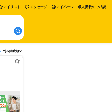
マイリスト
メッセージ
マイページ
求人掲載のご相談
存
関連度順