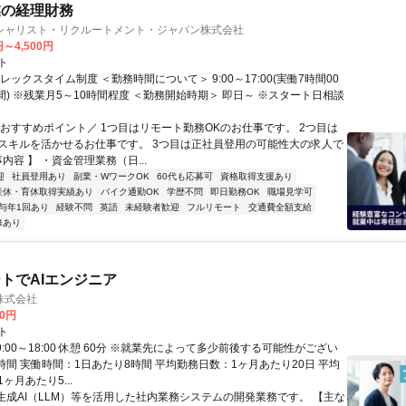
業の経理財務
シャリスト・リクルートメント・ジャパン株式会社
円～4,500円
ト
レックスタイム制度 ＜勤務時間について＞ 9:00～17:00(実働7時間00
間) ※残業月5～10時間程度 ＜勤務開始時期＞ 即日～ ※スタート日相談
＼おすすめポイント／ 1つ目はリモート勤務OKのお仕事です。 2つ目は
スキルを活かせるお仕事です。 3つ目は正社員登用の可能性大の求人で
事内容 】 ・資金管理業務（日...
迎
社員登用あり
副業・WワークOK
60代も応募可
資格取得支援あり
産休・育休取得実績あり
バイク通勤OK
学歴不問
即日勤務OK
職場見学可
与年1回あり
経験不問
英語
未経験者歓迎
フルリモート
交通費全額支給
修あり
トでAIエンジニア
株式会社
00円
ト
9:00～18:00 休憩 60分 ※就業先によって多少前後する可能性がござい
時間 実働時間：1日あたり8時間 平均勤務日数：1ヶ月あたり20日 平均
ヶ月あたり5...
 生成AI（LLM）等を活用した社内業務システムの開発業務です。 【主な