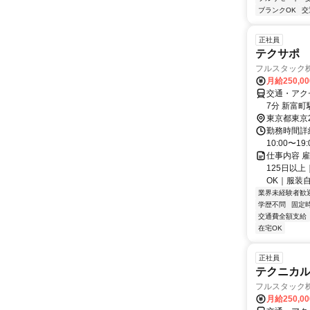
ブランクOK
交
正社員
テクサポ
フルスタック
月給250,0
交通・アクセ
7分 新富町
東京都東京
勤務時間詳細
10:00〜
仕事内容 
125日以
OK｜服装自
業界未経験者歓
学歴不問
固定
交通費全額支給
在宅OK
正社員
テクニカ
フルスタック
月給250,0