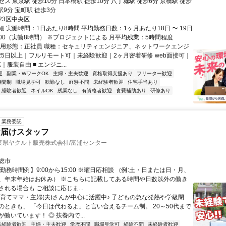
ス 東京駅 徒歩10分 日本橋駅 徒歩10分 八丁堀駅 徒歩6分 京橋駅 徒歩
駅9分 宝町駅 徒歩3分
23区中央区
 実働時間：1日あたり8時間 平均勤務日数：1ヶ月あたり18日 〜 19日
19:00（実働8時間） ※プロジェクトによる 月平均残業：5時間程度
雇用形態：正社員 職種：セキュリティエンジニア、ネットワークエンジ
125日以上｜フルリモート可｜未経験歓迎｜2ヶ月密着研修 web面接可｜
｜服装自由 ■ エンジニ...
迎
副業・WワークOK
主婦・主夫歓迎
資格取得支援あり
フリーター歓迎
時間制
職場見学可
転勤なし
経験不問
未経験者歓迎
住宅手当あり
経験者歓迎
ネイルOK
残業なし
有資格者歓迎
食費補助あり
研修あり
業務委託
お届けスタッフ
葉県ヤクルト販売株式会社/富浦センター
総市
勤務時間例】9:00から15:00 ※曜日応相談 （例:土・日または日・月、
、年末年始はお休み） ※こちらに記載してある時間や日数以外の働き
れる場合も ご相談に応じま...
子育てママ・主婦(夫)さんが中心に活躍中♪ 子どもの急な発熱や学級閉
のときも、 「今日は代わるよ」と言い合えるチーム制。 20～50代まで
働いています！ ◎ 扶養内で...
未経験者歓迎
主婦・主夫歓迎
学歴不問
職場見学可
経験不問
未経験者歓迎