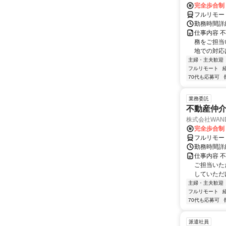
完全歩合制
フルリモー
勤務時間詳
仕事内容 
務をご担当
地での対応
主婦・主夫歓迎
フルリモート
70代も応募可
業務委託
不動産仲介
株式会社WAN
完全歩合制
フルリモー
勤務時間詳
仕事内容 
ご担当いた
していただ
主婦・主夫歓迎
フルリモート
70代も応募可
派遣社員