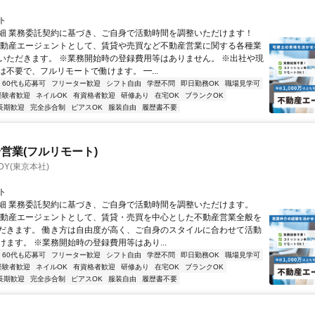
ト
細 業務委託契約に基づき、ご自身で活動時間を調整いただけます！
不動産エージェントとして、賃貸や売買など不動産営業に関する各種業
いただきます。 ※業務開始時の登録費用等はありません。 ※出社や現
は不要で、フルリモートで働けます。 ━...
60代も応募可
フリーター歓迎
シフト自由
学歴不問
即日勤務OK
職場見学可
経験者歓迎
ネイルOK
有資格者歓迎
研修あり
在宅OK
ブランクOK
長期歓迎
完全歩合制
ピアスOK
服装自由
履歴書不要
営業(フルリモート)
DY(東京本社)
ト
細 業務委託契約に基づき、ご自身で活動時間を調整いただけます。
不動産エージェントとして、賃貸・売買を中心とした不動産営業全般を
だきます。 働き方は自由度が高く、ご自身のスタイルに合わせて活動
けます。 ※業務開始時の登録費用等はあり...
60代も応募可
フリーター歓迎
シフト自由
学歴不問
即日勤務OK
職場見学可
経験者歓迎
ネイルOK
有資格者歓迎
研修あり
在宅OK
ブランクOK
長期歓迎
完全歩合制
ピアスOK
服装自由
履歴書不要