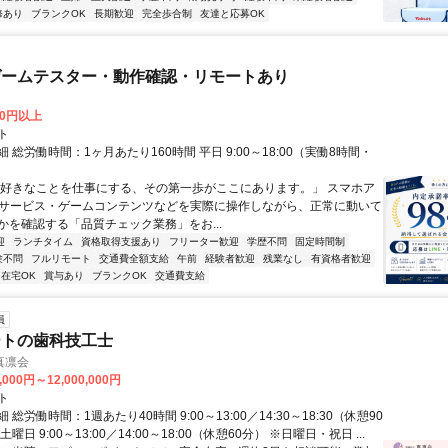
修あり
ブランクOK
長期歓迎
完全歩合制
友達と応募OK
ゲームテスター・動作確認・リモートあり
00円以上
ト
 総労働時間：1ヶ月あたり160時間 平日 9:00～18:00（実働8時間・
）
「好きなことを仕事にする、その第一歩がここにあります。」 スマホア
bサービス・ゲームコンテンツなどを実際に操作しながら、正常に動いて
かを確認する「品質チェック業務」をお...
迎
ランチタイム
資格取得支援あり
フリーター歓迎
学歴不問
固定時間制
験不問
フルリモート
交通費全額支給
午前
経験者歓迎
残業なし
有資格者歓迎
在宅OK
賞与あり
ブランクOK
交通費支給
員
ートの歯科技工士
真凛会
,000円～12,000,000円
ト
総労働時間：1週あたり40時間 9:00～13:00／14:30～18:30（休憩90
曜日 9:00～13:00／14:00～18:00（休憩60分） ※日曜日・祝日 ...