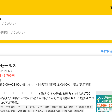
駅
してください
を選択してください
条件保
ドセールス
M PONY
円～3,700円
ト
 9:00〜21:00の間でシフト制 希望時間帯は相談OK！ 契約更新期間：
┘─┘─┘─┘─┘─┘─┘─┘─┘ ▼働きやすい理由＆魅力▼ ✅時給1700
0円の高収入可能✨ ✅完全在宅！全国どこからでも勤務OK！ ✅商談やクロ
のアポ獲得...
主婦・主夫歓迎
フリーター歓迎
シフト自由
学歴不問
即日勤務OK
職場見学可
交通費全額支給
経験者歓迎
ネイルOK
食費補助あり
研修あり
在宅OK