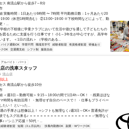
セス 南流山駅から徒歩7～8分
市
 実働時間：1日あたり6時間 〜 7時間 平均勤務日数：1ヶ月あたり20
0~19:00（休憩1時間含む） ②13:00~19:00 ※下校時間などによって、勤
・...
小学校の下校後に学童クラブにおいて生活や遊びを通して子どもたちの
を図るために支援を行う仕事です！ 小1～3年生が中心ですが、高学年
ます。 ＜1日の流れ＞ （学校のある...
バイク通勤OK
学歴不問
職場見学可
経験者歓迎
有資格者歓迎
研修あり
ンクOK
交通費支給
シフト制
服装自由
アルバイト・パート
売店の洗車スタッフ
 流山店
0円以上
セス 南流山駅から徒歩10分
市
 ＜週3日～勤務可能＞ 9:15～18:00の間で1日4h～OK！ ・残業ほぼな
キマ時間を有効活用！ ・無理せず自分のペースで！ ・仕事もプライベー
たい！ といった...
待遇の手厚さは想像以上！ ⭐シフトも無理なく♪週3日～OK⭐ 普通免許が
験でもスグ出来る♪ ＝＝＝＝＝＝＝＝＝＝＝＝＝＝＝＝＝＝ ✅無理なく
♪ ✅シニア応援！50代・...
未経験者歓迎
短期（3ヵ月以内）
扶養内勤務OK
副業・WワークOK