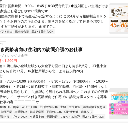
市
日: 営業時間 9:00～18:45 (18:30受付終了) ◆規則正しい生活ができ
ご家族とも過ごしやすい環境です
 物価高の影響下でも生活が安定するように この4月から報酬割合ＵＰを
た！ 今お持ちのスキルのまま、働き方を変えるだけで 休みを増やし
する可能性があります。 面接でご...
シフト自由
完全歩合制
週2・3日からOK
ート
付き高齢者向け住宅内の訪問介護のお仕事
)ヴィレッジ大金平
円～1,200円
セス 流山線小金城趾駅から大金平方面出口より徒歩約5分 、JR北小金
より徒歩約17分、JR新松戸駅から北口より徒歩約20分
市
・7:00～16:00（休憩60分） ・8:30～17:30（休憩60分） ・10:00～
休憩60分） ・週2日～5日で相談可 ・短時間勤務、応相談 ・時間外：なし
介護経験を活かして、 ＼無理なく続けられる職場へ／ これまでの介護経
活かして、 サービス付き高齢者向け住宅での 訪問介護スタッフを募集
仕事内容 ￣￣￣￣￣￣ サ...
内勤務OK
副業・WワークOK
土日祝のみOK
主婦・主夫歓迎
資格取得支援あり
学歴不問
車通勤OK
職場見学可
平日のみOK
経験者歓迎
残業なし
研修あり
ブランクOK
交通費支給
長期歓迎
フルタイム歓迎
週2・3日からOK