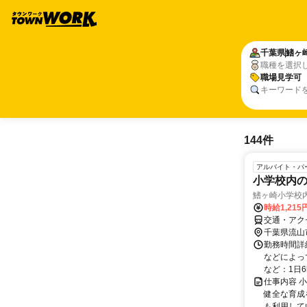
千葉県
鰭ヶ
職種を選択
職場見学可
キーワード
144件
アルバイト・パ
小学校内
鰭ヶ崎小学校
時給1,215
交通・アク
千葉県流山
勤務時間詳細
などによっ
など：1日6
仕事内容 
健全な育成
も利用してい