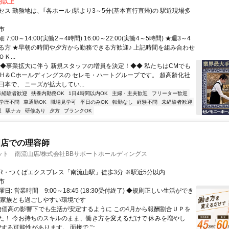
0円以上
セス 勤務地は、｢各ホール｣駅より3～5分(基本直行直帰)の 駅近現場多
市
7:00～14:00(実働2～4時間) 16:00～22:00(実働4～5時間) ★週3～4
る方 ★早朝の時間や夕方から勤務できる方歓迎♪ 上記時間を組み合わせ
Ｋ...
◆◆事業拡大に伴う 新規スタッフの増員を決定！◆◆ 私たちはCMでも
 H＆Cホールディングスの セレモ・ハートグループです。 超高齢化社
本で、 ニーズが拡大してい...
未経験者歓迎
扶養内勤務OK
1日4時間以内OK
主婦・主夫歓迎
フリーター歓迎
学歴不問
車通勤OK
職場見学可
平日のみOK
転勤なし
経験不問
未経験者歓迎
迎
駅ナカ
研修あり
夕方
ブランクOK
門店での理容師
ット 南流山店/株式会社BBサポートホールディングス
アクセス: JR・つくばエクスプレス「南流山駅」徒歩3分 ※駅近5分以内
市
日: 営業時間 9:00～18:45 (18:30受付終了) ◆規則正しい生活ができ
ご家族とも過ごしやすい環境です
 物価高の影響下でも生活が安定するように この4月から報酬割合ＵＰを
た！ 今お持ちのスキルのまま、働き方を変えるだけで 休みを増やし
する可能性があります。 面接でご...