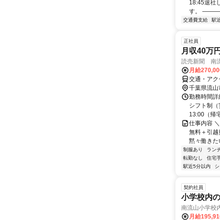
18:45
す。 ―――
交通費支給
駅
正社員
月収40万
読売新聞 南
月給270,0
交通・アク
千葉県流山
勤務時間詳細
シフト制（実
13:00（帰宅
仕事内容 
無料＋引越
黙々働きたい
制服あり
ラン
転勤なし
住宅
駅近5分以内
シ
契約社員
小学校内
南流山小学校内
月給195,9