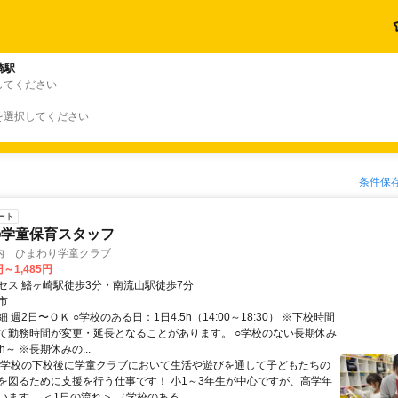
崎駅
してください
を選択してください
条件保
ート
の学童保育スタッフ
内 ひまわり学童クラブ
円～1,485円
セス 鰭ヶ崎駅徒歩3分・南流山駅徒歩7分
市
 週2日〜ＯＫ ○学校のある日：1日4.5h（14:00～18:30） ※下校時間
て勤務時間が変更・延長となることがあります。 ○学校のない長期休み
h～ ※長期休みの...
小学校の下校後に学童クラブにおいて生活や遊びを通して子どもたちの
を図るために支援を行う仕事です！ 小1～3年生が中心ですが、高学年
ます。 ＜1日の流れ＞ （学校のある...