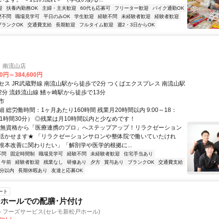
迎
扶養内勤務OK
主婦・主夫歓迎
60代も応募可
フリーター歓迎
バイク通勤OK
歴不問
職場見学可
平日のみOK
学生歓迎
経験不問
未経験者歓迎
経験者歓迎
ブランクOK
交通費支給
長期歓迎
フルタイム歓迎
週2・3日からOK
 南流山店
00円～384,600円
セス JR武蔵野線 南流山駅から徒歩で2分 つくばエクスプレス 南流山駅
2分 流鉄流山線 鰭ヶ崎駅から徒歩で13分
市
 総労働時間：1ヶ月あたり160時間 残業月20時間以内 9:00～18：
：1時間30分） ◎残業は月10時間以内と少なめです！
★無資格から「医療連携のプロ」へステップアップ！リラクゼーション
活かせます★ 「リラクゼーションサロンや整体院で働いていたけれ
根本改善に関わりたい」「解剖学や医学的根拠に...
不問
固定時間制
職場見学可
経験不問
未経験者歓迎
住宅手当あり
午前
経験者歓迎
残業なし
研修あり
夕方
賞与あり
ブランクOK
交通費支給
5分以内
長期休暇あり
友達と応募OK
ート
ホールでの配膳･片付け
トフーズサービス(セレモ新松戸ホール)