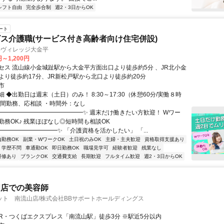
シフト自由
完全歩合制
週2・3日からOK
ート
ス介護職(サービス付き高齢者向け住宅併設)
)ヴィレッジ大金平
円～1,200円
セス 流山線小金城趾駅から大金平方面出口より徒歩約5分 、JR北小金
より徒歩約17分、JR新松戸駅から北口より徒歩約20分
市
 ◆出勤日は週末（土日）のみ！ 8:30～17:30（休憩60分/実働８時
時間勤務、応相談 ・時間外：なし
✨━━━━━━━━━━━━━━✨ 週末だけ働きたい方歓迎！ Wワー
勤務OK♪ 残業ほぼなし◎短時間も相談OK
━━━━━━━━━━✨ 「介護資格を活かしたい」 「...
内勤務OK
副業・WワークOK
土日祝のみOK
主婦・主夫歓迎
資格取得支援あり
学歴不問
車通勤OK
即日勤務OK
職場見学可
経験者歓迎
残業なし
研修あり
ブランクOK
交通費支給
長期歓迎
フルタイム歓迎
週2・3日からOK
門店での美容師
ット 南流山店/株式会社BBサポートホールディングス
アクセス: JR・つくばエクスプレス「南流山駅」徒歩3分 ※駅近5分以内