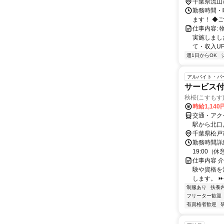
千葉県流山
勤務時間・曜
ます！ ◆
仕事内容:
実施しまし
て・収入UP
週1日からOK
アルバイト・パ
サービス
秋桜(こすもす
時給1,140
交通・アク
駅から北口
千葉県松戸
勤務時間詳細 
19:00（
仕事内容 
験や資格を
します。 ⏩
制服あり
扶養
フリーター歓迎
有資格者歓迎