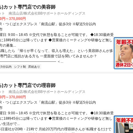
る)カット専門店での美容師
ット 南流山店/株式会社BBサポートホールディングス
00円～370,000円
アクセス: JR・つくばエクスプレス「南流山駅」徒歩3分 ※駅近5分以内
市
日: 9:00～18:45 ※交代で休憩を取ることが可能です。 ◆18:30最終受
的に18時45分には帰っています ◆営業後のミーティングや研修など無し
の募集...
 転職したら 「帰りが早くなって、収入も増えた」 という美容師さんが多
ト専門店に抵抗がある方も 一度面接で話を聞いてみませんか？
―――――――――――――――― ＜...
近5分以内
シフト制
昇給あり
る)カット専門店での理容師
ット 南流山店/株式会社BBサポートホールディングス
00円～370,000円
アクセス: JR・つくばエクスプレス「南流山駅」徒歩3分 ※駅近5分以内
市
日: 9:00～18:45 ※交代で休憩を取ることが可能です。 ◆18:30最終受
的に18時45分には帰っています ◆営業後のミーティングや研修など無し
生活がで...
毎日退社が20時・21時で 月給20万円代の理容師さんが 転職するだけで