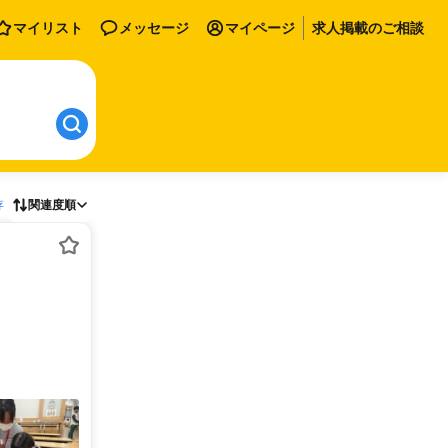
マイリスト
メッセージ
マイページ
求人掲載のご相談
存
関連度順