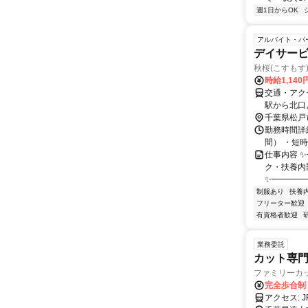
週1日からOK
アルバイト・パ
デイサービ
秋桜(こすもす
時給1,140
交通・アク
駅から北口
千葉県松戸
勤務時間詳細
間） ・短
仕事内容 
ク・扶養内
✨━━━━
制服あり
扶養
フリーター歓迎
有資格者歓迎
業務委託
カット専
ファミリーカ
完全歩合制