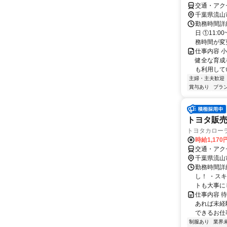
交通・アク
千葉県流山
勤務時間詳細
日 ①11:0
務時間が変更
仕事内容 
健全な育成
も利用してい
主婦・主夫歓迎
賞与あり
ブラ
トヨタ販
トヨタカローラ
時給1,17
交通・アク
千葉県流山
勤務時間詳細
し！ ・ス
トも大事にし
仕事内容 
あれば未経
できるお仕事
制服あり
業界