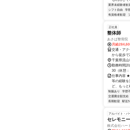
業界未経験者歓
シフト自由
学
有資格者歓迎
正社員
整体師
あさば整骨院
月給284,6
交通・アク
から徒歩で
千葉県流山
勤務時間詳細
30（休憩
仕事内容 
等の経験を
ど、もっと
制服あり
学歴
交通費全額支給
長期歓迎
駅近
アルバイト・パ
セレモニー
株式会社ハー