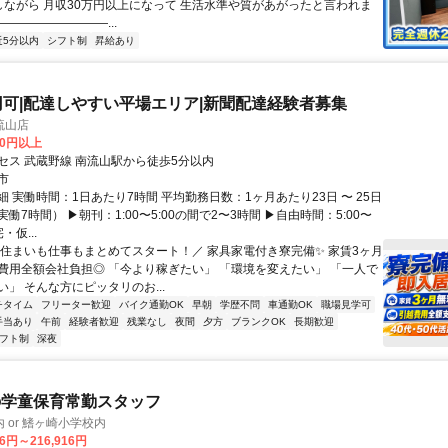
退社しながら 月収30万円以上になって 生活水準や質があがったと言われま
―――――――――...
近5分以内
シフト制
昇給あり
円可|配達しやすい平場エリア|新聞配達経験者募集
流山店
00円以上
セス 武蔵野線 南流山駅から徒歩5分以内
市
 実働時間：1日あたり7時間 平均勤務日数：1ヶ月あたり23日 〜 25日
働7時間） ▶朝刊：1:00〜5:00の間で2〜3時間 ▶自由時間：5:00〜
・仮...
＼住まいも仕事もまとめてスタート！／ 家具家電付き寮完備✨ 家賃3ヶ月
費用全額会社負担◎ 「今より稼ぎたい」 「環境を変えたい」 「一人で
」 そんな方にピッタリのお...
チタイム
フリーター歓迎
バイク通勤OK
早朝
学歴不問
車通勤OK
職場見学可
手当あり
午前
経験者歓迎
残業なし
夜間
夕方
ブランクOK
長期歓迎
フト制
深夜
の学童保育常勤スタッフ
 or 鰭ヶ崎小学校内
16円～216,916円