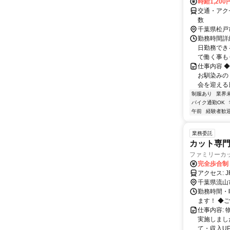
時給1,20
交通・アク
数
千葉県松戸
勤務時間詳細 
日勤務でき
て働く事もＯ
仕事内容 
お馴染みの
会を迎える日
制服あり
業界
バイク通勤OK
午前
経験者歓
業務委託
カット専
ファミリーカ
完全歩合制
千葉県流山
勤務時間・曜
ます！ ◆
仕事内容:
実施しまし
て・収入UP