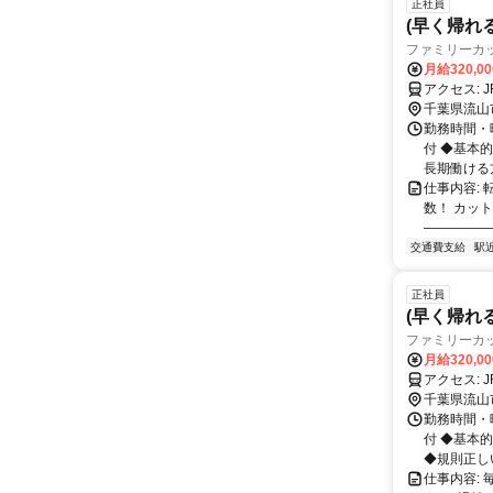
正社員
(早く帰れ
ファミリーカ
月給320,0
千葉県流山
勤務時間・曜
付 ◆基本
長期働ける方
仕事内容:
数！ カッ
―――――
交通費支給
駅
正社員
(早く帰れ
ファミリーカ
月給320,0
千葉県流山
勤務時間・曜
付 ◆基本
◆規則正しい
仕事内容: 