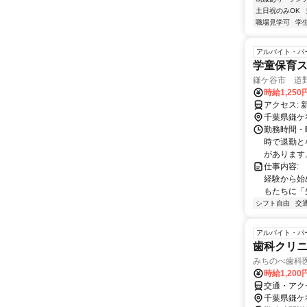
土日祝のみOK
職場見学可
学
アルバイト・パ
学童保育ス
鎌ケ谷市 道
時給1,250
千葉県鎌ケ
勤務時間・曜
時で退勤と
があります。
仕事内容: 
経験から始
もたちに「先
シフト自由
交
アルバイト・パ
歯科クリニ
みちのべ歯科
時給1,20
交通・アク
千葉県鎌ケ