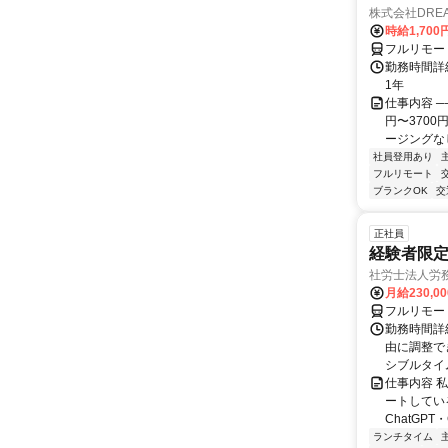
株式会社DREA
時給1,700
フルリモー
勤務時間詳細
1年
仕事内容 ─
円〜370
ージングなし
社員登用あり
フルリモート
ブランクOK
交
正社員
経験者限定
社労士法人労
月給230,0
フルリモー
勤務時間詳細
由に調整で
シブルタイムも
仕事内容 
ートしている
ChatGPT・G
ランチタイム