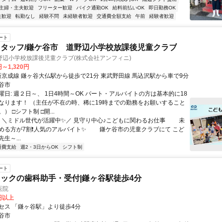
主婦・主夫歓迎
フリーター歓迎
バイク通勤OK
給料前払いOK
即日勤務OK
生歓迎
転勤なし
経験不問
未経験者歓迎
交通費全額支給
午前
経験者歓迎
ート
タッフ/鎌ケ谷市 道野辺小学校放課後児童クラブ
野辺小学校放課後児童クラブ(株式会社アンフィニ)
円～1,320円
アクセス: 新京成線 鎌ヶ谷大仏駅から徒歩で21分 東武野田線 馬込沢駅から車で9分
谷市
日: 週２日～、 1日4時間～OK パート・アルバイトの方は基本的に18
なります！ （主任が不在の時、稀に19時までの勤務をお願いすること
） □シフト制 □開...
⠀ ＼ミドル世代が活躍中✨／ 見守り中心♪こどもに関わるお仕事 ⠀ ⠀ 未
める方が7割❗人気のアルバイト✨ ⠀ ⠀ 鎌ケ谷市の児童クラブにて こど
生～...
通費支給
週2・3日からOK
シフト制
ート
ックの歯科助手・受付|鎌ヶ谷駅徒歩4分
医院
0円以上
セス 「鎌ヶ谷駅」より徒歩4分
谷市