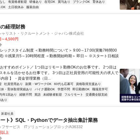
なし
有資格者歓迎
研修あり
在宅OK
賞与あり
ブランクOK
育休あり
OK
土日祝休み
服装自由
業の経理財務
シャリスト・リクルートメント・ジャパン株式会社
円～4,500円
ト
レックスタイム制度 ＜勤務時間について＞ 9:00～17:00(実働7時間00
間) ※残業月5～10時間程度 ＜勤務開始時期＞ 即日～ ※スタート日相談
＼おすすめポイント／ 1つ目はリモート勤務OKのお仕事です。 2つ目は
スキルを活かせるお仕事です。 3つ目は正社員登用の可能性大の求人で
事内容 】 ・資金管理業務（日...
迎
社員登用あり
副業・WワークOK
60代も応募可
資格取得支援あり
産休・育休取得実績あり
バイク通勤OK
学歴不問
即日勤務OK
職場見学可
与年1回あり
経験不問
英語
未経験者歓迎
フルリモート
交通費全額支給
修あり
派遣社員
ート》SQL・Pythonでデータ抽出集計業務
フサービス ITソリューションブロック/A36332
0円以上
ト