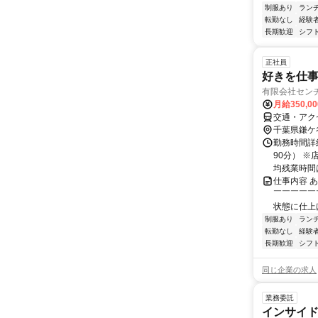
制服あり
ラン
転勤なし
経験
長期歓迎
シフ
正社員
好きを仕事
有限会社セン
月給350,0
交通・アク
千葉県鎌ケ
勤務時間詳細
90分） 
均残業時間は
仕事内容 
￣￣￣￣￣
状態に仕上
制服あり
ラン
転勤なし
経験
長期歓迎
シフ
同じ企業の求人
業務委託
インサイ