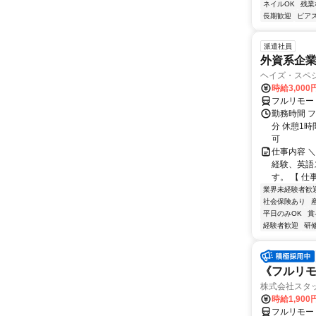
ネイルOK
残業
長期歓迎
ピアス
派遣社員
外資系企
ヘイズ・スペ
時給3,000
フルリモー
勤務時間 フ
分 休憩1時
可
仕事内容 
経験、英語
す。 【 仕
業界未経験者歓
社会保険あり
平日のみOK
賞
経験者歓迎
研
《フルリモ
株式会社スタッ
時給1,90
フルリモー