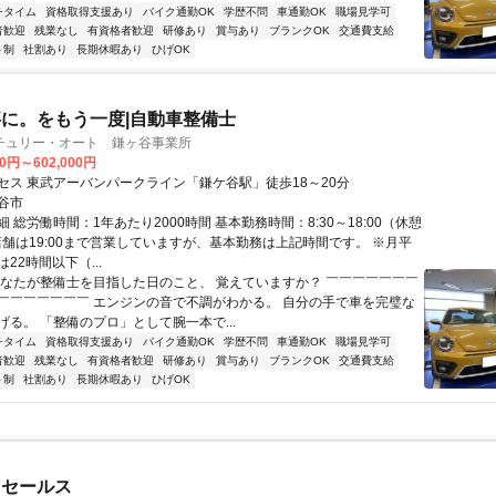
チタイム
資格取得支援あり
バイク通勤OK
学歴不問
車通勤OK
職場見学可
者歓迎
残業なし
有資格者歓迎
研修あり
賞与あり
ブランクOK
交通費支給
ト制
社割あり
長期休暇あり
ひげOK
に。をもう一度|自動車整備士
チュリー・オート 鎌ヶ谷事業所
00円～602,000円
セス 東武アーバンパークライン「鎌ケ谷駅」徒歩18～20分
谷市
 総労働時間：1年あたり2000時間 基本勤務時間：8:30～18:00（休憩
※店舗は19:00まで営業していますが、基本勤務は上記時間です。 ※月平
22時間以下（...
あなたが整備士を目指した日のこと、 覚えていますか？ ￣￣￣￣￣￣￣
￣￣￣￣￣￣￣ エンジンの音で不調がわかる。 自分の手で車を完璧な
げる。 「整備のプロ」として腕一本で...
チタイム
資格取得支援あり
バイク通勤OK
学歴不問
車通勤OK
職場見学可
者歓迎
残業なし
有資格者歓迎
研修あり
賞与あり
ブランクOK
交通費支給
ト制
社割あり
長期休暇あり
ひげOK
ドセールス