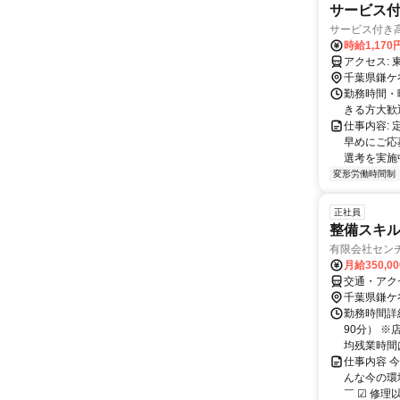
サービス付
サービス付き高
時給1,170
千葉県鎌ケ
勤務時間・
きる方大歓迎！ 
仕事内容:
早めにご応
選考を実施中
変形労働時間制
正社員
整備スキル
有限会社セン
月給350,0
交通・アク
千葉県鎌ケ
勤務時間詳細
90分） 
均残業時間は
仕事内容 
んな今の環
￣ ☑ 修理