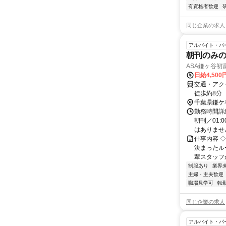
有資格者歓迎
同じ企業の求人
アルバイト・パ
朝刊のみの
ASA鎌ヶ谷初
日給4,500
交通・アク
徒歩約8分
千葉県鎌ケ
勤務時間詳細
朝刊／01:
はありません
仕事内容 
決まったル
輩スタッフ
制服あり
業界
主婦・主夫歓迎
職場見学可
転
同じ企業の求人
アルバイト・パ