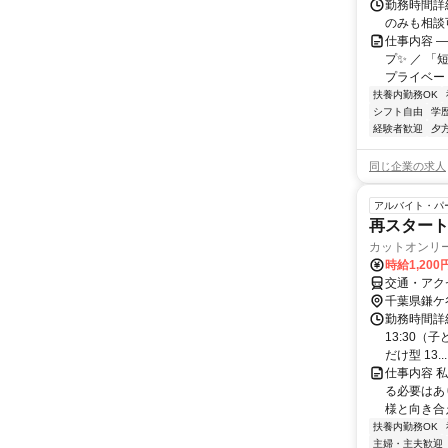
勤務時間詳細
のみも相談
仕事内容 
プ✨ ／ 
プライベー
扶養内勤務OK
シフト自由
学
経験者歓迎
夕
同じ企業の求人
アルバイト・パ
再スタート
カットオンリ
時給1,200
交通・アク
千葉県鎌ケ
勤務時間詳細 
13:30（
だけ型 13...
仕事内容 
る必要はあ
様と向き合
扶養内勤務OK
主婦・主夫歓迎