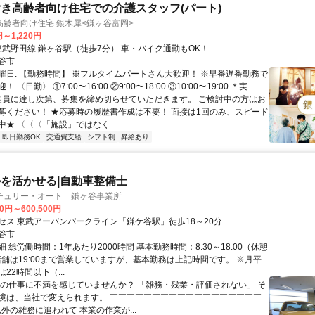
き高齢者向け住宅での介護スタッフ(パート)
齢者向け住宅 銀木犀<鎌ヶ谷富岡>
円～1,220円
アクセス: 東武野田線 鎌ヶ谷駅（徒歩7分） 車・バイク通勤もOK！
谷市
曜日: 【勤務時間】 ※フルタイムパートさん大歓迎！ ※早番遅番勤務で
〈日勤〉 ①7:00〜16:00 ②9:00〜18:00 ③10:00〜19:00 ＊実...
 定員に達し次第、募集を締め切らせていただきます。 ご検討中の方はお
募ください！ ★応募時の履歴書作成は不要！ 面接は1回のみ、スピード
★ 〈〈〈「施設」ではなく...
即日勤務OK
交通費支給
シフト制
昇給あり
を活かせる|自動車整備士
チュリー・オート 鎌ヶ谷事業所
00円～600,500円
セス 東武アーバンパークライン「鎌ケ谷駅」徒歩18～20分
谷市
 総労働時間：1年あたり2000時間 基本勤務時間：8:30～18:00（休憩
※店舗は19:00まで営業していますが、基本勤務は上記時間です。 ※月平
22時間以下（...
今の仕事に不満を感じていませんか？ 「雑務・残業・評価されない」 そ
境は、当社で変えられます。 ￣￣￣￣￣￣￣￣￣￣￣￣￣￣￣￣￣￣
以外の雑務に追われて 本業の作業が...