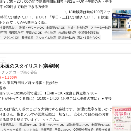
 9：30～20：00の間で勤務時間応相談 ⭐週2日～OK ⭐午前のみ・午後
可 ⭐20時まで勤務できる方優遇
――――――――――――――――――― ＼ 18時以降は時給100円アッ
「短時間だけ働きたい！」もOK！ 「平日・土日だけ働きたい！」も歓迎♪
トと両立しながら無理なく勤...
社員登用あり
副業・WワークOK
土日祝のみOK
主婦・主夫歓迎
フリーター歓迎
歴不問
職場見学可
平日のみOK
学生歓迎
未経験者歓迎
交通費全額支給
方
ブランクOK
長期歓迎
フルタイム歓迎
駅近5分以内
週2・3日からOK
ート
応援のスタイリスト(美容師)
ークラブ コープ鎌ヶ谷店
円～1,300円
セス 東武野田線／鎌ヶ谷駅～徒歩6分
谷市
9:30～19:30の間で週1日･1日4h～OK ●家庭と両立型 9:30～
子どもが帰ってくる前に） 10:00～14:00（お昼ごはん準備の前に） ● 午後
私たちは“当たり前のこと”を大切にする会社です。 無理に数字を追いかけ
りません。指名ノルマや営業活動は一切なし。 安心して目の前のお客
える環境を整えています。 ＜＜この...
社員登用あり
週1日からOK
副業・WワークOK
1日4時間以内OK
土日祝のみOK
フリーター歓迎
シフト自由
学歴不問
平日のみOK
交通費全額支給
経験者歓迎