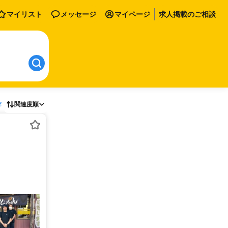
マイリスト
メッセージ
マイページ
求人掲載のご相談
存
関連度順