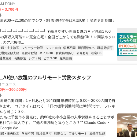
M PONY
円～3,700円
ト
 9:00〜21:00の間でシフト制 希望時間帯は相談OK！ 契約更新期間：
┘─┘─┘─┘─┘─┘─┘─┘─┘ ▼働きやすい理由＆魅力▼ ✅時給1700
0円の高収入可能✨ ✅完全在宅！全国どこからでも勤務OK！ ✅商談やクロ
のアポ獲得...
主婦・主夫歓迎
フリーター歓迎
シフト自由
学歴不問
即日勤務OK
職場見学可
交通費全額支給
経験者歓迎
ネイルOK
食費補助あり
研修あり
在宅OK
通費支給
長期歓迎
シフト制
ピアスOK
服装自由
_AI使い放題のフルリモート労務スタッフ
務ニュース
00円～300,000円
ト
 総労働時間：1ヶ月あたり164時間 勤務時間は 8:00～20:00の間で自
きます。 コアタイムはなく、1日の標準労働時間は8時間です。 フレキ
同じく 8:0...
私たちは千葉市を拠点に、約80社の中小企業の人事労務をまるごとサポ
社労士法人です。 **他の事務所と違うところ？** Claude Code・
oogle Wo...
主婦・主夫歓迎
学歴不問
職場見学可
転勤なし
フルリモート
経験者歓迎