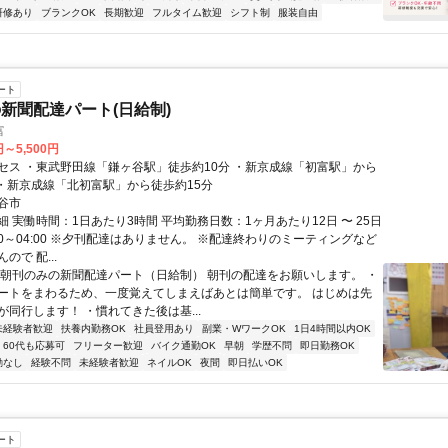
研修あり
ブランクOK
長期歓迎
フルタイム歓迎
シフト制
服装自由
ート
新聞配達パート(日給制)
富
円～5,500円
セス ・東武野田線「鎌ヶ谷駅」徒歩約10分 ・新京成線「初富駅」から
 ・新京成線「北初富駅」から徒歩約15分
谷市
 実働時間：1日あたり3時間 平均勤務日数：1ヶ月あたり12日 〜 25日
00～04:00 ※夕刊配達はありません。 ※配達終わりのミーティングなど
ので 配...
◇朝刊のみの新聞配達パート（日給制） 朝刊の配達をお願いします。 ・
ートをまわるため、一度覚えてしまえばあとは簡単です。 はじめは先
が同行します！ ・慣れてきた後は基...
未経験者歓迎
扶養内勤務OK
社員登用あり
副業・WワークOK
1日4時間以内OK
60代も応募可
フリーター歓迎
バイク通勤OK
早朝
学歴不問
即日勤務OK
勤なし
経験不問
未経験者歓迎
ネイルOK
夜間
即日払いOK
ート