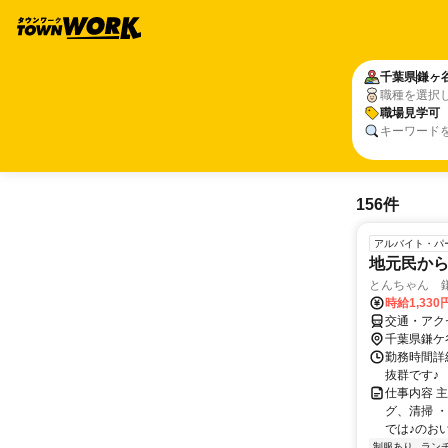
千葉県
鎌ヶ
職種を選択
職場見学可
キーワード
156件
アルバイト・パ
地元民か
とんちゃん 
時給1,330
交通・アク
千葉県鎌ケ
勤務時間詳細 
抜群です♪
仕事内容 
グ、清掃 
では♪のおい
制服あり
ラン