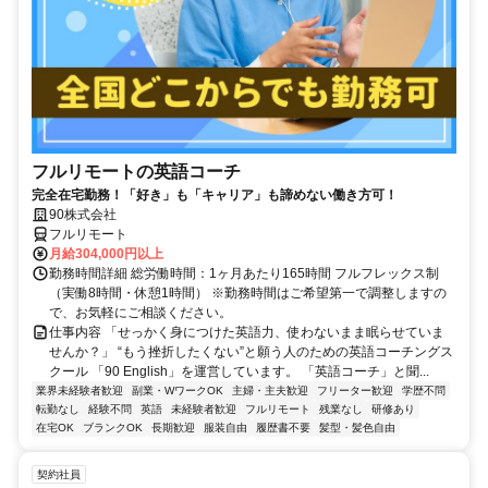
フルリモートの英語コーチ
完全在宅勤務！「好き」も「キャリア」も諦めない働き方可！
90株式会社
フルリモート
月給304,000円以上
勤務時間詳細 総労働時間：1ヶ月あたり165時間 フルフレックス制
（実働8時間・休憩1時間） ※勤務時間はご希望第一で調整しますの
で、お気軽にご相談ください。
仕事内容 「せっかく身につけた英語力、使わないまま眠らせていま
せんか？」 “もう挫折したくない”と願う人のための英語コーチングス
クール 「90 English」を運営しています。 「英語コーチ」と聞...
業界未経験者歓迎
副業・WワークOK
主婦・主夫歓迎
フリーター歓迎
学歴不問
転勤なし
経験不問
英語
未経験者歓迎
フルリモート
残業なし
研修あり
在宅OK
ブランクOK
長期歓迎
服装自由
履歴書不要
髪型・髪色自由
契約社員