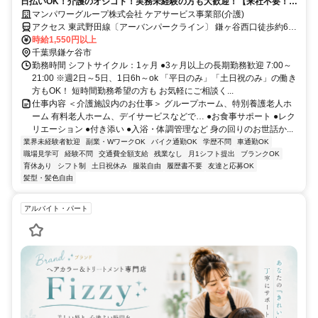
日払いOK！介護のオシゴト！実務未経験の方も大歓迎！【来社不要！
WEB・電話登録OK】
マンパワーグループ株式会社 ケアサービス事業部(介護)
アクセス 東武野田線〔アーバンパークライン〕 鎌ヶ谷西口徒歩約6
分、京成松戸線 初富徒歩約20分、京成松戸線 北初富徒歩約26分 車・
時給1,550円以上
バイク通勤OK（派遣先による）
千葉県鎌ケ谷市
勤務時間 シフトサイクル：1ヶ月 ●3ヶ月以上の長期勤務歓迎 7:00～
21:00 ※週2日～5日、1日6h～ok 「平日のみ」「土日祝のみ」の働き
方もOK！ 短時間勤務希望の方も お気軽にご相談く...
仕事内容 ＜介護施設内のお仕事＞ グループホーム、特別養護老人ホ
ーム 有料老人ホーム、デイサービスなどで… ●お食事サポート ●レク
リエーション ●付き添い ●入浴・体調管理など 身の回りのお世話か...
業界未経験者歓迎
副業・WワークOK
バイク通勤OK
学歴不問
車通勤OK
職場見学可
経験不問
交通費全額支給
残業なし
月1シフト提出
ブランクOK
育休あり
シフト制
土日祝休み
服装自由
履歴書不要
友達と応募OK
髪型・髪色自由
アルバイト・パート