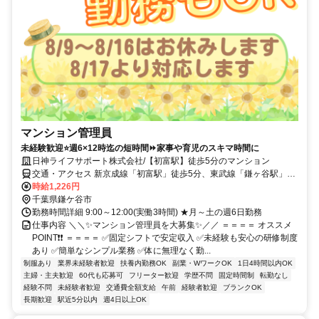
マンション管理員
未経験歓迎⭐週6×12時迄の短時間⏩家事や育児のスキマ時間に
日神ライフサポート株式会社/【初富駅】徒歩5分のマンション
交通・アクセス 新京成線「初富駅」徒歩5分、東武線「鎌ヶ谷駅」徒
歩12分
時給1,226円
千葉県鎌ケ谷市
勤務時間詳細 9:00～12:00(実働3時間) ★月～土の週6日勤務
仕事内容 ＼＼✨マンション管理員を大募集✨／／ ＝＝＝＝ オススメ
POINT❗❗ ＝＝＝＝ ✅固定シフトで安定収入 ✅未経験も安心の研修制度
あり ✅簡単なシンプル業務 ✅体に無理なく勤...
制服あり
業界未経験者歓迎
扶養内勤務OK
副業・WワークOK
1日4時間以内OK
主婦・主夫歓迎
60代も応募可
フリーター歓迎
学歴不問
固定時間制
転勤なし
経験不問
未経験者歓迎
交通費全額支給
午前
経験者歓迎
ブランクOK
長期歓迎
駅近5分以内
週4日以上OK