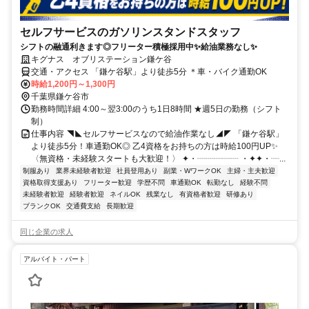
セルフサービスのガソリンスタンドスタッフ
シフトの融通利きます◎フリーター積極採用中✨給油業務なし✨
キグナス オブリステーション鎌ケ谷
交通・アクセス 「鎌ケ谷駅」より徒歩5分 ＊車・バイク通勤OK
時給1,200円～1,300円
千葉県鎌ケ谷市
勤務時間詳細 4:00～翌3:00のうち1日8時間 ★週5日の勤務（シフト
制）
仕事内容 ◥◣セルフサービスなので給油作業なし◢◤ 「鎌ケ谷駅」
より徒歩5分！車通勤OK◎ 乙4資格をお持ちの方は時給100円UP✨
〈無資格・未経験スタートも大歓迎！〉 ✦・┈┈┈┈┈ ・✦✦・┈...
制服あり
業界未経験者歓迎
社員登用あり
副業・WワークOK
主婦・主夫歓迎
資格取得支援あり
フリーター歓迎
学歴不問
車通勤OK
転勤なし
経験不問
未経験者歓迎
経験者歓迎
ネイルOK
残業なし
有資格者歓迎
研修あり
ブランクOK
交通費支給
長期歓迎
同じ企業の求人
アルバイト・パート