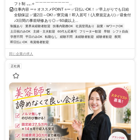
フト制 .｡｡.⭐ ￣￣￣￣￣￣￣￣￣...
仕事内容 ー⭐ オススメPOINT ⭐ー ✅日払いOK！ ✅早上がりでも日給
全額保証 ✅週2日～OK! ✅寮完備！即入居可！(入寮規定あり) ✅昼食付
♪3日間の事前研修あり◎ ✅60歳以上...
制服あり
業界未経験者歓迎
扶養内勤務OK
社員登用あり
副業・WワークOK
土日祝のみOK
主婦・主夫歓迎
60代も応募可
フリーター歓迎
早朝
シフト自由
学歴不問
平日のみOK
転勤なし
経験不問
未経験者歓迎
経験者歓迎
夜間
即日払いOK
有資格者歓迎
同じ企業の求人
正社員