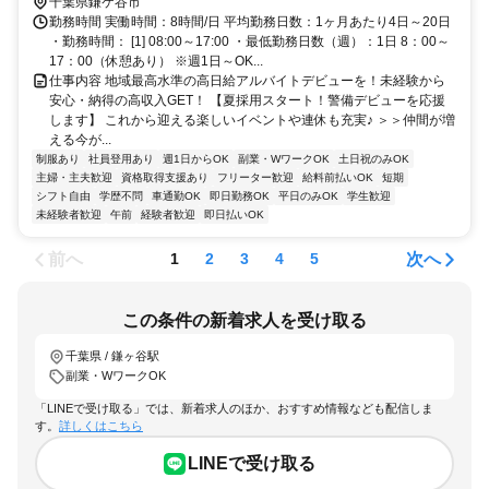
く活躍しています。
千葉県鎌ケ谷市
勤務時間 実働時間：8時間/日 平均勤務日数：1ヶ月あたり4日～20日
・勤務時間： [1] 08:00～17:00 ・最低勤務日数（週）：1日 8：00～
17：00（休憩あり） ※週1日～OK...
仕事内容 地域最高水準の高日給アルバイトデビューを！未経験から
安心・納得の高収入GET！ 【夏採用スタート！警備デビューを応援
します】 これから迎える楽しいイベントや連休も充実♪ ＞＞仲間が増
える今が...
制服あり
社員登用あり
週1日からOK
副業・WワークOK
土日祝のみOK
主婦・主夫歓迎
資格取得支援あり
フリーター歓迎
給料前払いOK
短期
シフト自由
学歴不問
車通勤OK
即日勤務OK
平日のみOK
学生歓迎
未経験者歓迎
午前
経験者歓迎
即日払いOK
前へ
次へ
1
2
3
4
5
この条件の新着求人を受け取る
千葉県 / 鎌ヶ谷駅
副業・WワークOK
「LINEで受け取る」では、新着求人のほか、おすすめ情報なども配信しま
す。
詳しくはこちら
LINEで受け取る