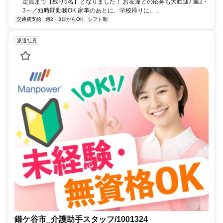
定員まで【残り5名】となりました！ お友達との応募も大歓迎♪ 週2・
3～／短時間勤務OK 家事のあとに、学校帰りに。...
交通費支給
週2・3日からOK
シフト制
派遣社員
鎌ケ谷市_介護助手スタッフ/1001324