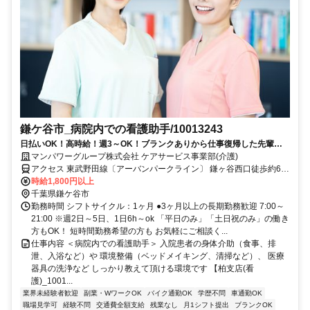
鎌ケ谷市_病院内での看護助手/10013243
日払いOK！高時給！週3～OK！ブランクありから仕事復帰した先輩や
ミドル世代も多数活躍中♪
マンパワーグループ株式会社 ケアサービス事業部(介護)
アクセス 東武野田線〔アーバンパークライン〕 鎌ヶ谷西口徒歩約6
分、京成松戸線 初富徒歩約20分、京成松戸線 北初富徒歩約26分 車・
時給1,800円以上
バイク通勤OK（派遣先による）
千葉県鎌ケ谷市
勤務時間 シフトサイクル：1ヶ月 ●3ヶ月以上の長期勤務歓迎 7:00～
21:00 ※週2日～5日、1日6h～ok 「平日のみ」「土日祝のみ」の働き
方もOK！ 短時間勤務希望の方も お気軽にご相談く...
仕事内容 ＜病院内での看護助手＞ 入院患者の身体介助（食事、排
泄、入浴など）や 環境整備（ベッドメイキング、清掃など）、 医療
器具の洗浄など しっかり教えて頂ける環境です 【柏支店(看
護)_1001...
業界未経験者歓迎
副業・WワークOK
バイク通勤OK
学歴不問
車通勤OK
職場見学可
経験不問
交通費全額支給
残業なし
月1シフト提出
ブランクOK