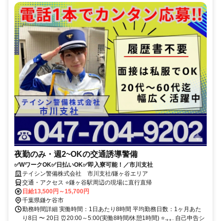
夜勤のみ・週2~OKの交通誘導警備
✅WワークOK✅日払いOK✅即入寮可能！／市川支社
テイシン警備株式会社 市川支社/鎌ヶ谷エリア
交通・アクセス ⭐鎌ヶ谷駅周辺の現場に直行直帰
日給13,500円～15,700円
千葉県鎌ケ谷市
勤務時間詳細 実働時間：1日あたり8時間 平均勤務日数：1ヶ月あた
り8日 〜 20日 ⏰20:00～5:00(実働8時間/休憩1時間) ⭐.｡｡. 自己申告シ