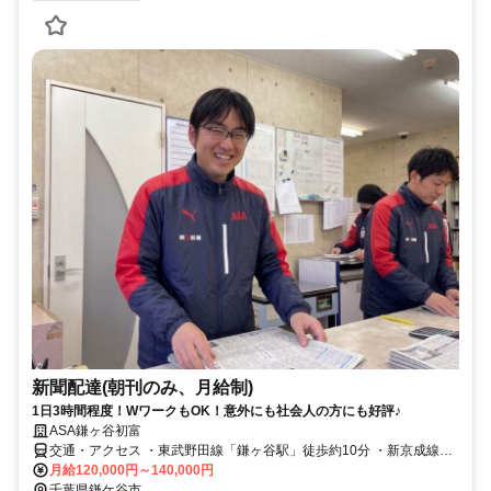
新聞配達(朝刊のみ、月給制)
1日3時間程度！WワークもOK！意外にも社会人の方にも好評♪
ASA鎌ヶ谷初富
交通・アクセス ・東武野田線「鎌ヶ谷駅」徒歩約10分 ・新京成線
「初富駅」から徒歩約8分 ・新京成線「北初富駅」から徒歩約15分
月給120,000円～140,000円
千葉県鎌ケ谷市