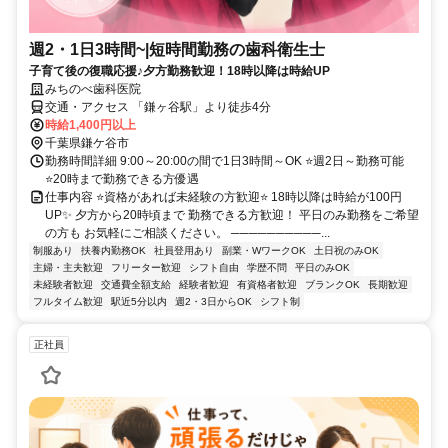
週2・1日3時間~|短時間勤務の歯科衛生士
子育て後の復職応援♪夕方勤務歓迎！18時以降は時給UP
みちのべ歯科医院
交通・アクセス 「鎌ヶ谷駅」より徒歩4分
時給1,400円以上
千葉県鎌ケ谷市
勤務時間詳細 9:00～20:00の間で1日3時間～OK ⭐週2日～勤務可能
⭐20時まで勤務できる方優遇
仕事内容 ⭐資格があれば未経験の方歓迎⭐ 18時以降は時給が100円
UP✨ 夕方から20時頃まで 勤務できる方歓迎！ 平日のみ勤務をご希望
の方も お気軽にご相談ください。 ──────────...
制服あり
扶養内勤務OK
社員登用あり
副業・WワークOK
土日祝のみOK
主婦・主夫歓迎
フリーター歓迎
シフト自由
学歴不問
平日のみOK
未経験者歓迎
交通費全額支給
経験者歓迎
有資格者歓迎
ブランクOK
長期歓迎
フルタイム歓迎
駅近5分以内
週2・3日からOK
シフト制
正社員