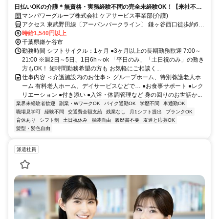
日払いOKの介護＊無資格・実務経験不問の完全未経験OK！【来社不
要！WEB・電話登録OK】
マンパワーグループ株式会社 ケアサービス事業部(介護)
アクセス 東武野田線〔アーバンパークライン〕 鎌ヶ谷西口徒歩約6
分、京成松戸線 初富徒歩約20分、京成松戸線 北初富徒歩約26分 車・
時給1,540円以上
バイク通勤OK（派遣先による）
千葉県鎌ケ谷市
勤務時間 シフトサイクル：1ヶ月 ●3ヶ月以上の長期勤務歓迎 7:00～
21:00 ※週2日～5日、1日6h～ok 「平日のみ」「土日祝のみ」の働き
方もOK！ 短時間勤務希望の方も お気軽にご相談く...
仕事内容 ＜介護施設内のお仕事＞ グループホーム、特別養護老人ホ
ーム 有料老人ホーム、デイサービスなどで… ●お食事サポート ●レク
リエーション ●付き添い ●入浴・体調管理など 身の回りのお世話か...
業界未経験者歓迎
副業・WワークOK
バイク通勤OK
学歴不問
車通勤OK
職場見学可
経験不問
交通費全額支給
残業なし
月1シフト提出
ブランクOK
育休あり
シフト制
土日祝休み
服装自由
履歴書不要
友達と応募OK
髪型・髪色自由
派遣社員