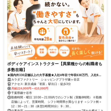
ボディケアインストラクター【異業種からの転職者も
多数在籍】
★国内外330店舗以上の大手基盤★入社4年目で年収638万円、入社8年
目で年収923万円の実績あり！
カラダファクトリー ショッピングプラザ鎌ヶ谷店
アクセス: 新京成線「初富」駅出口：徒歩3分
月給224,000円～410,000円
千葉県鎌ケ谷市
勤務時間・曜日: 10:00～21:00内でのシフト制（実働8時間） ※勤務
店舗によって、営業時間、 シフト時間帯が異なります ＜シフト例＞
12：30～21：30（休憩1時間30分） 9：30...
仕事内容: ━━━━━━━━━━━━━━━━━━━ "誰かを癒すこと