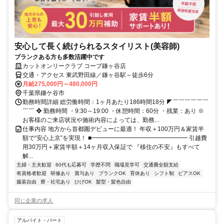
安心して長く続けられるスタイリスト(美容師)
ブランクある方も多数活躍中です
カットオンリークラブ コープ鎌ヶ谷店
交通・アクセス 東武野田線／鎌ヶ谷駅～徒歩6分
月給275,000円～480,000円
千葉県鎌ケ谷市
勤務時間詳細 総労働時間：1ヶ月あたり186時間18分 ◤￣￣￣￣￣￣
￣￣ ❖ 勤務時間 ・9:30～19:00 ・休憩時間：60分 ・残業：あり ※
お客様のご来店状況や施術内容によっては、勤務...
仕事内容 地方から首都圏デビューに最適！ 年収＋100万円＆家賃半
額で“安心上京”を実現！ ■━━━━━━━━━━━━━━━━ 引越費
用30万円＋家賃半額＋14ヶ月収入保証で 『移住の不安』もすべて
解...
主婦・主夫歓迎
60代も応募可
学歴不問
職場見学可
交通費全額支給
有資格者歓迎
研修あり
賞与あり
ブランクOK
育休あり
シフト制
ピアスOK
服装自由
寮・社宅あり
ひげOK
髪型・髪色自由
同じ企業の求人
アルバイト・パート