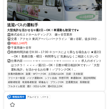
送迎バスの運転手
大型免許を活かせる✨週2日～OK！車通勤も歓迎です✊
株式会社エドホールディングス 鎌ヶ谷営業所
交通・アクセス 東武アーバンパークライン「鎌ヶ谷駅」徒歩19分 ★
車通勤OK
時給1,140円
千葉県鎌ケ谷市
勤務時間詳細 ⏰8:30～17:00 ※コースにより異なる場合あり ★週2日
～OK！ 勤務日数・曜日・時間帯など 気兼ねなくご相談ください◎
仕事内容 ――― ⋆⋅⭐⋅⋆ ―――― ⋆⋅⭐⋅⋆ ――― ＞＞＞ 求人のポイント
はコチラ！ ＜＜＜ ✅週2日～OK！日数や曜日相談OKです♪ ✅「大型
運転免許」を活かせるお仕事！ ✅ブランクOK！...
扶養内勤務OK
副業・WワークOK
土日祝のみOK
主婦・主夫歓迎
フリーター歓迎
バイク通勤OK
シフト自由
学歴不問
車通勤OK
固定時間制
経験者歓迎
有資格者歓迎
研修あり
ブランクOK
交通費支給
長期歓迎
フルタイム歓迎
週2・3日からOK
週4日以上OK
アルバイト・パート