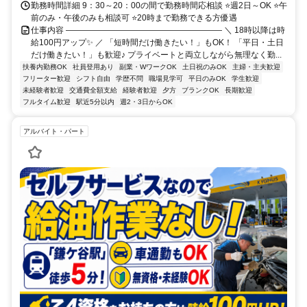
勤務時間詳細 9：30～20：00の間で勤務時間応相談 ⭐週2日～OK ⭐午
前のみ・午後のみも相談可 ⭐20時まで勤務できる方優遇
仕事内容 ――――――――――――――――――― ＼ 18時以降は時
給100円アップ✨ ／ 「短時間だけ働きたい！」もOK！ 「平日・土日
だけ働きたい！」も歓迎♪ プライベートと両立しながら無理なく勤...
扶養内勤務OK
社員登用あり
副業・WワークOK
土日祝のみOK
主婦・主夫歓迎
フリーター歓迎
シフト自由
学歴不問
職場見学可
平日のみOK
学生歓迎
未経験者歓迎
交通費全額支給
経験者歓迎
夕方
ブランクOK
長期歓迎
フルタイム歓迎
駅近5分以内
週2・3日からOK
アルバイト・パート