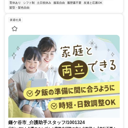
育休あり
シフト制
土日祝休み
服装自由
履歴書不要
友達と応募OK
髪型・髪色自由
派遣社員
鎌ケ谷市_介護助手スタッフ/1001324