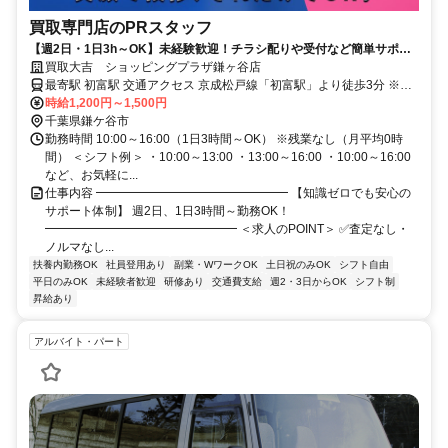
買取専門店のPRスタッフ
【週2日・1日3h～OK】未経験歓迎！チラシ配りや受付など簡単サポー
ト／40代～60代活躍中
買取大吉 ショッピングプラザ鎌ヶ谷店
最寄駅 初富駅 交通アクセス 京成松戸線「初富駅」より徒歩3分 ※勤
務地は買取大吉 ショッピングプラザ鎌ヶ谷店です ●交通費支給 ●車・
時給1,200円～1,500円
バイク・自転車通勤OK
千葉県鎌ケ谷市
勤務時間 10:00～16:00（1日3時間～OK） ※残業なし（月平均0時
間） ＜シフト例＞ ・10:00～13:00 ・13:00～16:00 ・10:00～16:00
など、お気軽に...
仕事内容 ━━━━━━━━━━━━━━━━ 【知識ゼロでも安心の
サポート体制】 週2日、1日3時間～勤務OK！
━━━━━━━━━━━━━━━━ ＜求人のPOINT＞ ✅査定なし・
ノルマなし...
扶養内勤務OK
社員登用あり
副業・WワークOK
土日祝のみOK
シフト自由
平日のみOK
未経験者歓迎
研修あり
交通費支給
週2・3日からOK
シフト制
昇給あり
アルバイト・パート