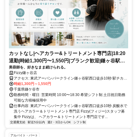
カットなし|ヘアカラー&トリートメント専門店|18:20
退勤|時給1,300円〜1,550円|ブランク歓迎|鎌ヶ谷駅西
美容師を、好きなまま続けられる。
口すぐ
Fizzy鎌ヶ谷店
アクセス: 東武アーバンパークライン鎌ヶ谷駅西口徒歩10秒 駅チカで
通勤便利です♪
時給1,300円～1,550円
千葉県鎌ケ谷市
勤務時間・曜日: 営業時間 10:00〜18:30 希望シフト制 土日祝日勤務
可能な方積極採用中
仕事内容: 東武アーバンパークライン鎌ヶ谷駅西口徒歩10秒 炭酸水で
洗うヘアカラー＆トリートメント専門店 Fizzy(フィジー)スタッフ募
集中 Fizzyは、 ヘアカラー＆トリートメント専門店です...
交通費支給
駅近5分以内
週2・3日からOK
シフト制
アルバイト・パート