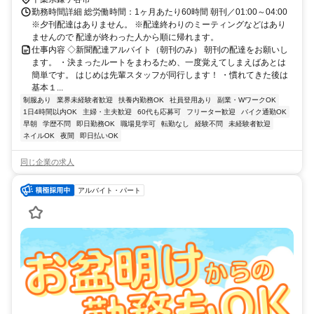
勤務時間詳細 総労働時間：1ヶ月あたり60時間 朝刊／01:00～04:00
※夕刊配達はありません。 ※配達終わりのミーティングなどはあり
ませんので 配達が終わった人から順に帰れます。
仕事内容 ◇新聞配達アルバイト（朝刊のみ） 朝刊の配達をお願いし
ます。 ・決まったルートをまわるため、一度覚えてしまえばあとは
簡単です。 はじめは先輩スタッフが同行します！ ・慣れてきた後は
基本１...
制服あり
業界未経験者歓迎
扶養内勤務OK
社員登用あり
副業・WワークOK
1日4時間以内OK
主婦・主夫歓迎
60代も応募可
フリーター歓迎
バイク通勤OK
早朝
学歴不問
即日勤務OK
職場見学可
転勤なし
経験不問
未経験者歓迎
ネイルOK
夜間
即日払いOK
同じ企業の求人
アルバイト・パート