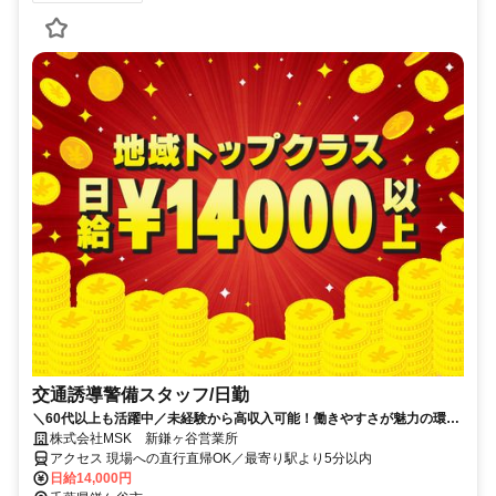
交通誘導警備スタッフ/日勤
＼60代以上も活躍中／未経験から高収入可能！働きやすさが魅力の環境
で警備員デビューをしませんか！【月収28万円可能！日払いもOK！】
株式会社MSK 新鎌ヶ谷営業所
勤務3日前迄シフト申請が可能です！週1日～・短期もOK！あなたのラ
アクセス 現場への直行直帰OK／最寄り駅より5分以内
イフスタイルに合わせてお仕事しませんか！未経験者大歓迎！年代幅広
日給14,000円