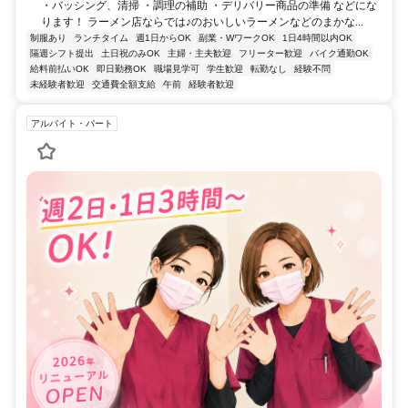
・バッシング、清掃 ・調理の補助 ・デリバリー商品の準備 などにな
ります！ ラーメン店ならでは♪のおいしいラーメンなどのまかな...
制服あり
ランチタイム
週1日からOK
副業・WワークOK
1日4時間以内OK
隔週シフト提出
土日祝のみOK
主婦・主夫歓迎
フリーター歓迎
バイク通勤OK
給料前払いOK
即日勤務OK
職場見学可
学生歓迎
転勤なし
経験不問
未経験者歓迎
交通費全額支給
午前
経験者歓迎
アルバイト・パート