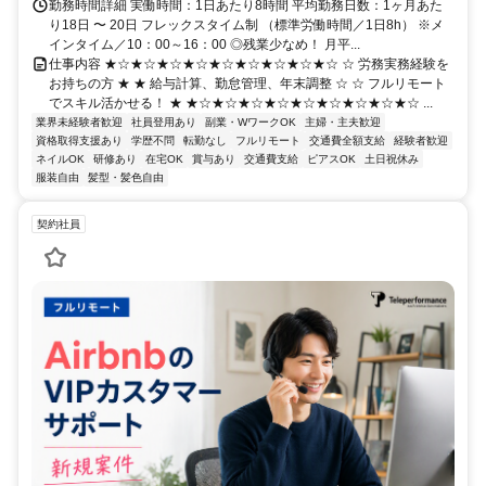
勤務時間詳細 実働時間：1日あたり8時間 平均勤務日数：1ヶ月あた
り18日 〜 20日 フレックスタイム制 （標準労働時間／1日8h） ※メ
インタイム／10：00～16：00 ◎残業少なめ！ 月平...
仕事内容 ★☆★☆★☆★☆★☆★☆★☆★☆★☆ ☆ 労務実務経験を
お持ちの方 ★ ★ 給与計算、勤怠管理、年末調整 ☆ ☆ フルリモート
でスキル活かせる！ ★ ★☆★☆★☆★☆★☆★☆★☆★☆★☆ ...
業界未経験者歓迎
社員登用あり
副業・WワークOK
主婦・主夫歓迎
資格取得支援あり
学歴不問
転勤なし
フルリモート
交通費全額支給
経験者歓迎
ネイルOK
研修あり
在宅OK
賞与あり
交通費支給
ピアスOK
土日祝休み
服装自由
髪型・髪色自由
契約社員