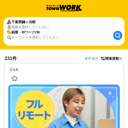
千葉県
鎌ヶ谷駅
職種を選択してください
副業・WワークOK
キーワードを選択してください
231件
条件保存
関連度順
正社員