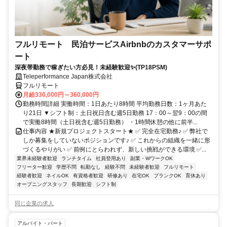
フルリモート 民泊サービスAirbnbのカスタマーサポ
ート
深夜帯勤務で稼ぎたい方必見！未経験歓迎✨(TP18PSM)
Teleperformance Japan株式会社
フルリモート
月給330,000円～360,000円
勤務時間詳細 実働時間：1日あたり8時間 平均勤務日数：1ヶ月あた
り21日 ▼シフト制：土日祝日含む週5日勤務 17：00～翌9：00の間
で実働8時間（土日祝含む週5日勤務） ・1時間休憩の他に前半...
仕事内容 ★新規プロジェクトスタート★ ✅ 完全在宅勤務♪ ✅ 弊社で
しか募集をしていないポジションです♪ ✅ これからの組織を一緒に形
づくるやりがい ✅ 前例にとらわれず、新しい挑戦ができる環境 ✅...
業界未経験者歓迎
ランチタイム
社員登用あり
副業・WワークOK
フリーター歓迎
学歴不問
転勤なし
経験不問
未経験者歓迎
フルリモート
経験者歓迎
ネイルOK
有資格者歓迎
研修あり
在宅OK
ブランクOK
育休あり
オープニングスタッフ
長期歓迎
シフト制
同じ企業の求人
アルバイト・パート