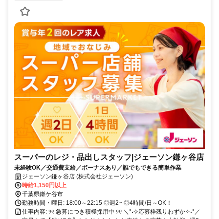
スーパーのレジ・品出しスタッフ|ジェーソン鎌ヶ谷店
未経験OK／交通費支給／ボーナスあり／誰でもできる簡単作業
ジェーソン鎌ヶ谷店 (株式会社ジェーソン)
時給1,150円以上
千葉県鎌ケ谷市
勤務時間・曜日: 18:00～22:15 ◎週2~ ◎4時間/日～OK！
仕事内容: ୨୧ 急募につき積極採用中 ୨୧ ＼°˖✧応募枠残りわずか✧˖°／