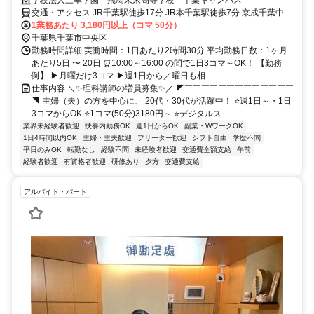
交通・アクセス JR千葉駅徒歩17分 JR本千葉駅徒歩7分 京成千葉中央
駅徒歩7分
1業務あたり 3,180円以上（コマ 50分）
千葉県千葉市中央区
勤務時間詳細 実働時間：1日あたり2時間30分 平均勤務日数：1ヶ月
あたり5日 〜 20日 ⏰10:00～16:00 の間で1日3コマ～OK！ 【勤務
例】 ▶月曜だけ3コマ ▶週1日から／曜日も相...
仕事内容 ＼✨理科講師の増員募集✨／ ◤￣￣￣￣￣￣￣￣￣￣￣￣￣
◥ 主婦（夫）の方を中心に、 20代・30代が活躍中！ ⭐週1日～・1日
3コマからOK ⭐1コマ(50分)3180円～ ⭐デジタルス...
業界未経験者歓迎
扶養内勤務OK
週1日からOK
副業・WワークOK
1日4時間以内OK
主婦・主夫歓迎
フリーター歓迎
シフト自由
学歴不問
平日のみOK
転勤なし
経験不問
未経験者歓迎
交通費全額支給
午前
経験者歓迎
有資格者歓迎
研修あり
夕方
交通費支給
アルバイト・パート