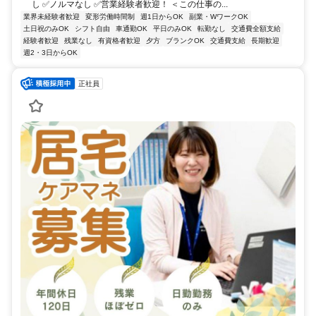
し ✅ノルマなし ✅営業経験者歓迎！ ＜この仕事の...
業界未経験者歓迎
変形労働時間制
週1日からOK
副業・WワークOK
土日祝のみOK
シフト自由
車通勤OK
平日のみOK
転勤なし
交通費全額支給
経験者歓迎
残業なし
有資格者歓迎
夕方
ブランクOK
交通費支給
長期歓迎
週2・3日からOK
正社員