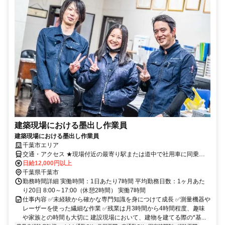
建築現場における墨出し作業員
建築現場における墨出し作業員
千葉市エリア
交通・アクセス ★現場付近の最寄り駅または道中で社用車に同乗す
る形となります。
日給12,000円以上
千葉県千葉市
勤務時間詳細 実働時間：1日あたり7時間 平均勤務日数：1ヶ月あた
り20日 8:00～17:00（休憩2時間） 実働7時間
仕事内容 ✅️未経験から確かな専門知識を身につけて成長 ✅️測量機器や
レーザーを使った繊細な作業 ✅️残業は月3時間から4時間程度、趣味
や家族との時間も大切に 建設現場において、建物を建てる際の*基...