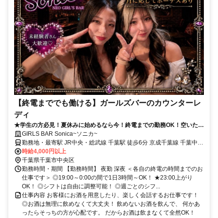
【終電まででも働ける】ガールズバーのカウンターレ
ディ
★学生の方必見！夏休みに始めるなら今！終電までの勤務OK！空いた時
間に稼げる！学生・Ｗワーク活躍中！
GIRLS BAR Sonica~ソニカ~
勤務地・最寄駅 JR中央・総武線 千葉駅 徒歩6分 京成千葉線 千葉中央
駅 徒歩3分 JR中央・総武線 津田沼駅 電車で10分
時給4,000円以上
千葉県千葉市中央区
勤務時間・期間 【勤務時間】 夜勤 深夜 ＜各自の終電の時間までのお
仕事です＞ ◎19:00～0:00の間で1日3時間～OK！ ★23:00上がり
OK！ ◎シフトは自由に調整可能！ ◎週ごとのシフ...
仕事内容 お客様にお酒を用意したり、楽しく会話するお仕事です！
◎お酒は無理に飲めなくて大丈夫！ 飲めないお酒を飲んで、 何かあ
ったらそっちの方が心配です。 だからお酒は飲まなくて全然OK！