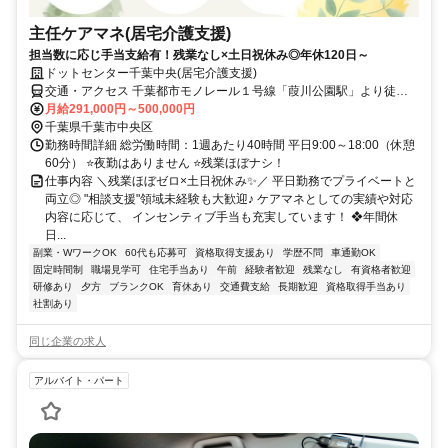
主任ケアマネ(居宅介護支援)
担当数に応じ手当支給有！残業なし×土日祝休み◎年休120日～
ドットセンター千葉中央(居宅介護支援)
交通・アクセス 千葉都市モノレール１号線「葭川公園駅」より徒歩9
分／JR総武本線「東千葉駅」より徒歩12分
月給291,000円～500,000円
千葉県千葉市中央区
勤務時間詳細 総労働時間：1週あたり40時間 平日9:00～18:00（休憩
60分） ⭐夜勤はありません ⭐残業ほぼナシ！
仕事内容 ＼残業ほぼゼロ×土日祝休み✨／ 平日勤務でプライベートと
両立◎ "相談支援"領域未経験も大歓迎♪ ケアマネとしての実績や対応
内容に応じて、 インセンティブ手当も充実しています！ ❖年間休
日...
副業・WワークOK
60代も応募可
資格取得支援あり
学歴不問
車通勤OK
固定時間制
職場見学可
住宅手当あり
午前
経験者歓迎
残業なし
有資格者歓迎
研修あり
夕方
ブランクOK
育休あり
交通費支給
長期歓迎
資格取得手当あり
社割あり
同じ企業の求人
アルバイト・パート