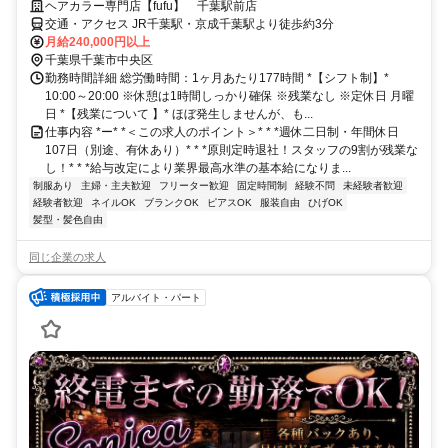
ヘアカラー専門店【fufu】 千葉駅前店
交通・アクセス JR千葉駅・京成千葉駅より徒歩約3分
月給240,000円以上
千葉県千葉市中央区
勤務時間詳細 総労働時間：1ヶ月あたり177時間 *【シフト制】*
10:00～20:00 ※休憩は1時間しっかり確保 ※残業なし ※定休日 月曜
日 *【残業について 】* ほぼ発生しませんが、も...
仕事内容 *ー* *＜この求人のポイント＞* * *週休二日制・年間休日
107日（別途、有休あり）* * *原則定時退社！スタッフの9割が残業な
し！* * *給与改定により業界最高水準の基本給になりま...
制服あり
主婦・主夫歓迎
フリーター歓迎
固定時間制
経験不問
未経験者歓迎
経験者歓迎
ネイルOK
ブランクOK
ピアスOK
服装自由
ひげOK
髪型・髪色自由
同じ企業の求人
アルバイト・パート