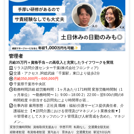
管理者
月給35万円＋資格手当～の高収入と充実したライフワークを実現
リラス訪問介護センター千葉(株式会社フロンティア)
交通・アクセス JR総武線「千葉駅」東口より徒歩2分
月給350,000円～600,000円
千葉県千葉市中央区
勤務時間詳細 総労働時間：1ヶ月あたり171時間 変形労働時間制（1
ヶ月単位） 〜勤務時間〜 1）9:00～18:00 2）22:00～翌8:00の間の8
時間程度 ※担当する訪問先により時間帯が若...
仕事内容 雇用形態：正社員 職種：福祉/介護サービス提供責任者、介
護福祉士 【▼訪問介護における管理及びマネジメント業務全般▼】
※管理者としてスタッフのシフト管理及び人材育成を含めた、マネジ
メン...
変形労働時間制
資格取得支援あり
学歴不問
転勤なし
交通費全額支給
経験者歓迎
有資格者歓迎
賞与あり
育休あり
交通費支給
駅近5分以内