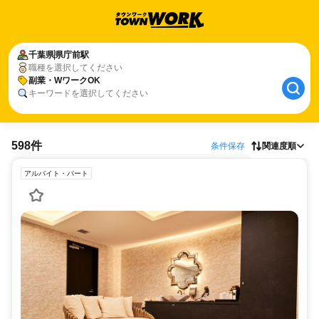
千葉県
県庁前駅
職種を選択してください
副業・WワークOK
キーワードを選択してください
598件
条件保存
関連度順
アルバイト・パート