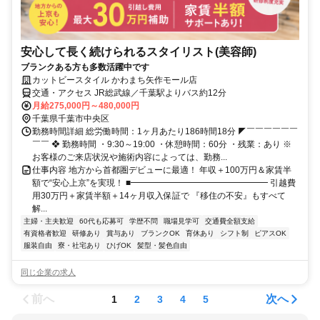
安心して長く続けられるスタイリスト(美容師)
ブランクある方も多数活躍中です
カットビースタイル かわまち矢作モール店
交通・アクセス JR総武線／千葉駅よりバス約12分
月給275,000円～480,000円
千葉県千葉市中央区
勤務時間詳細 総労働時間：1ヶ月あたり186時間18分 ◤￣￣￣￣￣￣
￣￣ ❖ 勤務時間 ・9:30～19:00 ・休憩時間：60分 ・残業：あり ※
お客様のご来店状況や施術内容によっては、勤務...
仕事内容 地方から首都圏デビューに最適！ 年収＋100万円＆家賃半
額で“安心上京”を実現！ ■━━━━━━━━━━━━━━━━ 引越費
用30万円＋家賃半額＋14ヶ月収入保証で 『移住の不安』もすべて
解...
主婦・主夫歓迎
60代も応募可
学歴不問
職場見学可
交通費全額支給
有資格者歓迎
研修あり
賞与あり
ブランクOK
育休あり
シフト制
ピアスOK
服装自由
寮・社宅あり
ひげOK
髪型・髪色自由
同じ企業の求人
前へ
次へ
1
2
3
4
5