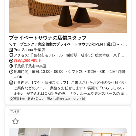
プライベートサウナの店舗スタッフ
＼オープニング／完全個室のプライベートサウナがOPEN！週2日～・1
日4時間～OK・おしゃれ自由★社員登用もあるので安定して働けます！
Prus Sauna 千葉店
アクセス: 千葉都市モノレール 栄町駅 徒歩5分 総武本線 東千葉
駅 徒歩6分 中央・総武各駅停車 千葉駅 徒歩9分
時給1,200円以上
千葉県千葉市中央区
勤務時間・曜日: 13:00～06:00 ・シフト制 ・週2日～OK ・1日4時間
～OK
仕事内容: 【受付・清掃スタッフ】 ご来店されたお客様の受付対応や
ご案内などのフロント業務をお任せします！ 笑顔で「いらっしゃい
ませ♪」ができればOK◎ その他、サウナルームや共用スペースの 清...
交通費支給
駅近5分以内
週2・3日からOK
シフト制
正社員