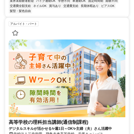
業界未経験者歓迎
バイク通勤OK
学歴不問
車通勤OK
固定時間制
経験不問
交通費全額支給
ネイルOK
賞与あり
交通費支給
長期休暇あり
ピアスOK
髪型・髪色自由
アルバイト・パート
高等学校の理科担当講師(通信制課程)
デジタルスキルが活かせる✨週1日～OK✨主婦（夫）さん活躍中
学校法人三幸学園 飛鳥未来高等学校 千葉キャンパス