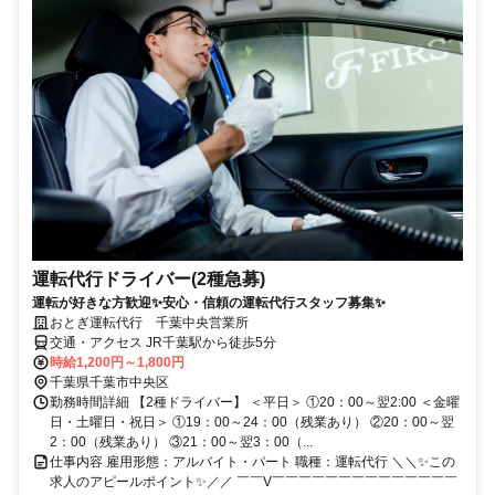
運転代行ドライバー(2種急募)
運転が好きな方歓迎✨安心・信頼の運転代行スタッフ募集✨
おとぎ運転代行 千葉中央営業所
交通・アクセス JR千葉駅から徒歩5分
時給1,200円～1,800円
千葉県千葉市中央区
勤務時間詳細 【2種ドライバー】 ＜平日＞ ①20：00～翌2:00 ＜金曜
日・土曜日・祝日＞ ①19：00～24：00（残業あり） ②20：00～翌
2：00（残業あり） ③21：00～翌3：00（...
仕事内容 雇用形態：アルバイト・パート 職種：運転代行 ＼＼✨この
求人のアピールポイント✨／／ ￣￣V￣￣￣￣￣￣￣￣￣￣￣￣￣￣