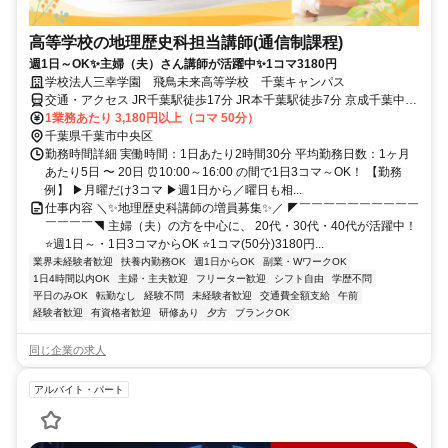
高等学校の地理歴史科担当講師(通信制課程)
週1日～OK✨主婦（夫）さん講師が活躍中✨1コマ3180円
学校法人三幸学園 飛鳥未来高等学校 千葉キャンパス
交通・アクセス JR千葉駅徒歩17分 JR本千葉駅徒歩7分 京成千葉中央
駅徒歩7分
1業務あたり 3,180円以上（コマ 50分）
千葉県千葉市中央区
勤務時間詳細 実働時間：1日あたり2時間30分 平均勤務日数：1ヶ月
あたり5日 〜 20日 ⏰10:00～16:00 の間で1日3コマ～OK！ 【勤務
例】 ▶月曜だけ3コマ ▶週1日から／曜日も相...
仕事内容 ＼✨地理歴史科講師の増員募集✨／ ◤￣￣￣￣￣￣￣￣￣￣
￣￣￣￣◥ 主婦（夫）の方を中心に、 20代・30代・40代が活躍中！
⭐週1日～・1日3コマからOK ⭐1コマ(50分)3180円...
業界未経験者歓迎
扶養内勤務OK
週1日からOK
副業・WワークOK
1日4時間以内OK
主婦・主夫歓迎
フリーター歓迎
シフト自由
学歴不問
平日のみOK
転勤なし
経験不問
未経験者歓迎
交通費全額支給
午前
経験者歓迎
有資格者歓迎
研修あり
夕方
ブランクOK
同じ企業の求人
アルバイト・パート