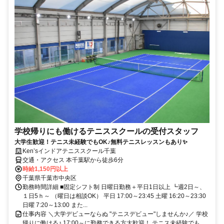
学校帰りにも働けるテニススクールの受付スタッフ
大学生歓迎！テニス未経験でもOK♪無料テニスレッスンもあり✨
Ken’sインドアテニススクール千葉
交通・アクセス 本千葉駅から徒歩6分
時給1,150円以上
千葉県千葉市中央区
勤務時間詳細 ■固定シフト制 日曜日勤務＋平日1日以上 ┗週2日～、
１日5ｈ～ （曜日は相談OK） 平日 17:00～23:45 土曜 16:20～23:30
日曜 7:20～13:00 また...
仕事内容 ＼大学デビューならぬ "テニスデビュー"しませんか♪／ 学校
帰りに働ける♪ 17:00～に勤務できる方大歓迎！ テニス未経験でも