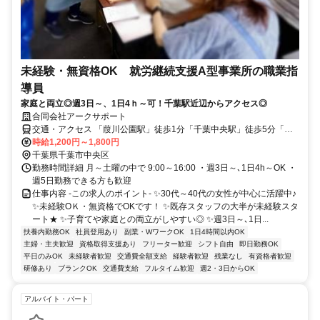
未経験・無資格OK 就労継続支援A型事業所の職業指
導員
家庭と両立◎週3日～、1日4ｈ～可！千葉駅近辺からアクセス◎
合同会社アークサポート
交通・アクセス 「葭川公園駅」徒歩1分「千葉中央駅」徒歩5分「千
葉駅」徒歩10分
時給1,200円～1,800円
千葉県千葉市中央区
勤務時間詳細 月～土曜の中で 9:00～16:00 ・週3日～､1日4h～OK ・
週5日勤務できる方も歓迎
仕事内容 -この求人のポイント- ✨30代～40代の女性が中心に活躍中♪
✨未経験OＫ・無資格でOKです！ ✨既存スタッフの大半が未経験スタ
ート★ ✨子育てや家庭との両立がしやすい◎ ✨週3日～､1日...
扶養内勤務OK
社員登用あり
副業・WワークOK
1日4時間以内OK
主婦・主夫歓迎
資格取得支援あり
フリーター歓迎
シフト自由
即日勤務OK
平日のみOK
未経験者歓迎
交通費全額支給
経験者歓迎
残業なし
有資格者歓迎
研修あり
ブランクOK
交通費支給
フルタイム歓迎
週2・3日からOK
アルバイト・パート