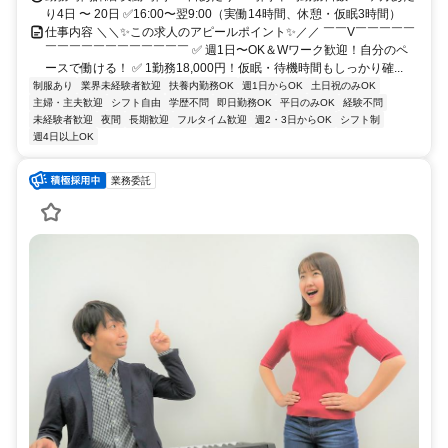
り4日 〜 20日 ✅16:00〜翌9:00（実働14時間、休憩・仮眠3時間）
仕事内容 ＼＼✨この求人のアピールポイント✨／／ ￣￣V￣￣￣￣￣
￣￣￣￣￣￣￣￣￣￣￣￣ ✅ 週1日〜OK＆Wワーク歓迎！自分のペ
ースで働ける！ ✅ 1勤務18,000円！仮眠・待機時間もしっかり確...
制服あり
業界未経験者歓迎
扶養内勤務OK
週1日からOK
土日祝のみOK
主婦・主夫歓迎
シフト自由
学歴不問
即日勤務OK
平日のみOK
経験不問
未経験者歓迎
夜間
長期歓迎
フルタイム歓迎
週2・3日からOK
シフト制
週4日以上OK
業務委託