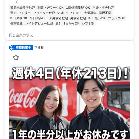
《...
業界未経験者歓迎
副業・WワークOK
1日4時間以内OK
主婦・主夫歓迎
週1シフト提出
フリーター歓迎
短期
シフト自由
大量募集
学歴不問
即日勤務OK
平日のみOK
未経験者歓迎
経験者歓迎
即日払いOK
ブランクOK
長期歓迎
バイトデビュー歓迎
週2・3日からOK
シフト制
同じ企業の求人
正社員