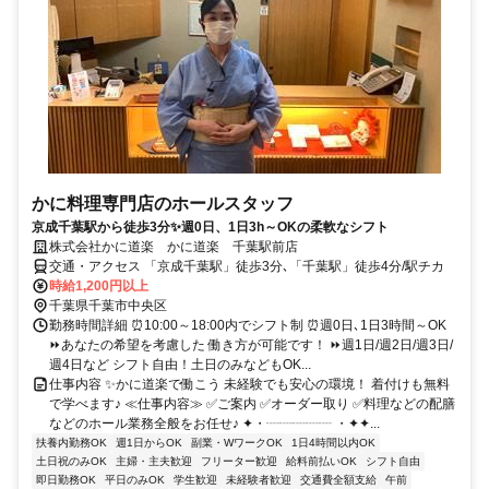
かに料理専門店のホールスタッフ
京成千葉駅から徒歩3分✨週0日、1日3h～OKの柔軟なシフト
株式会社かに道楽 かに道楽 千葉駅前店
交通・アクセス 「京成千葉駅」徒歩3分､「千葉駅」徒歩4分/駅チカ
時給1,200円以上
千葉県千葉市中央区
勤務時間詳細 ⏰10:00～18:00内でシフト制 ⏰週0日､1日3時間～OK
⏩あなたの希望を考慮した 働き方が可能です！ ⏩週1日/週2日/週3日/
週4日など シフト自由！土日のみなどもOK...
仕事内容 ✨かに道楽で働こう 未経験でも安心の環境！ 着付けも無料
で学べます♪ ≪仕事内容≫ ✅ご案内 ✅オーダー取り ✅料理などの配膳
などのホール業務全般をお任せ♪ ✦・┈┈┈┈┈ ・✦✦...
扶養内勤務OK
週1日からOK
副業・WワークOK
1日4時間以内OK
土日祝のみOK
主婦・主夫歓迎
フリーター歓迎
給料前払いOK
シフト自由
即日勤務OK
平日のみOK
学生歓迎
未経験者歓迎
交通費全額支給
午前