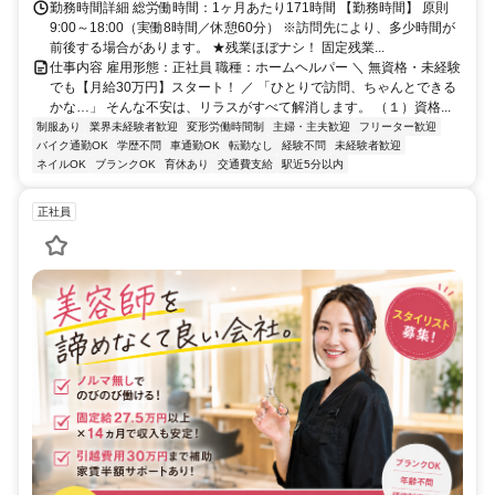
勤務時間詳細 総労働時間：1ヶ月あたり171時間 【勤務時間】 原則
9:00～18:00（実働8時間／休憩60分） ※訪問先により、多少時間が
前後する場合があります。 ★残業ほぼナシ！ 固定残業...
仕事内容 雇用形態：正社員 職種：ホームヘルパー ＼ 無資格・未経験
でも【月給30万円】スタート！ ／ 「ひとりで訪問、ちゃんとできる
かな…」 そんな不安は、リラスがすべて解消します。 （１）資格...
制服あり
業界未経験者歓迎
変形労働時間制
主婦・主夫歓迎
フリーター歓迎
バイク通勤OK
学歴不問
車通勤OK
転勤なし
経験不問
未経験者歓迎
ネイルOK
ブランクOK
育休あり
交通費支給
駅近5分以内
正社員