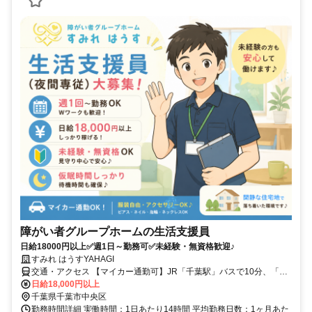
障がい者グループホームの生活支援員
日給18000円以上✅週1日～勤務可✅未経験・無資格歓迎♪
すみれ はうすYAHAGI
交通・アクセス 【マイカー通勤可】JR「千葉駅」バスで10分、「水
源橋」バス停より徒歩3分
日給18,000円以上
千葉県千葉市中央区
勤務時間詳細 実働時間：1日あたり14時間 平均勤務日数：1ヶ月あた