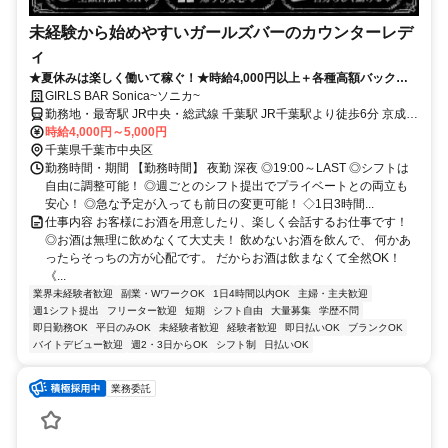
未経験から始めやすいガールズバーのカウンターレデ
ィ
★夏休みは楽しく働いて稼ぐ！★時給4,000円以上＋各種高額バックあ
り！友達紹介で50,000円支給！
GIRLS BAR Sonica~ソニカ~
勤務地・最寄駅 JR中央・総武線 千葉駅 JR千葉駅より徒歩6分 京成千
葉線 千葉中央駅 京成千葉中央駅より徒歩3分 JR内房線 五井駅 電車で
時給4,000円～5,000円
10分程
千葉県千葉市中央区
勤務時間・期間 【勤務時間】 夜勤 深夜 ◎19:00～LAST ◎シフトは
自由に調整可能！ ◎週ごとのシフト提出でプライベートとの両立も
安心！ ◎急な予定が入っても前日の変更可能！ ◇1日3時間...
仕事内容 お客様にお酒を用意したり、楽しく会話するお仕事です！
◎お酒は無理に飲めなくて大丈夫！ 飲めないお酒を飲んで、 何かあ
ったらそっちの方が心配です。 だからお酒は飲まなくて全然OK！
《...
業界未経験者歓迎
副業・WワークOK
1日4時間以内OK
主婦・主夫歓迎
週1シフト提出
フリーター歓迎
短期
シフト自由
大量募集
学歴不問
即日勤務OK
平日のみOK
未経験者歓迎
経験者歓迎
即日払いOK
ブランクOK
バイトデビュー歓迎
週2・3日からOK
シフト制
日払いOK
業務委託