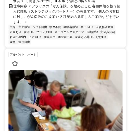
修あり 【 働き方の一例 】 ■ 家事･介護との両立の場...
仕事内容 アフラックの「がん保険」を始めとした 各種保険を扱う個
人代理店（ストラテジックパートナー）の募集です。 個人のお客様
に対し、がん保険のご提案や 各種契約の見直しのご案内などを行い
ます。 ✨...
主婦・主夫歓迎
シフト自由
学歴不問
経験者歓迎
ネイルOK
有資格者歓迎
研修あり
在宅OK
ブランクOK
オープニングスタッフ
長期歓迎
完全歩合制
駅近5分以内
ピアスOK
服装自由
履歴書不要
友達と応募OK
ひげOK
髪型・髪色自由
アルバイト・パート