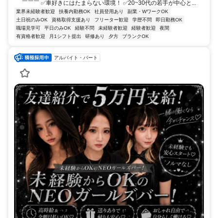
￣￣￣ ✅車好きにはたまらない環境！ ✅20~30代の若手が中心と...
業界未経験者歓迎
扶養内勤務OK
社員登用あり
副業・WワークOK
土日祝のみOK
資格取得支援あり
フリーター歓迎
学歴不問
即日勤務OK
職場見学可
平日のみOK
経験不問
未経験者歓迎
経験者歓迎
夜間
有資格者歓迎
月1シフト提出
研修あり
夕方
ブランクOK
アルバイト・パート