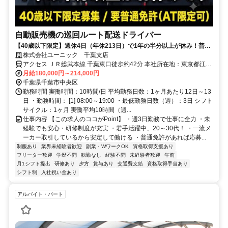
自動販売機の巡回ルート配送ドライバー
【40歳以下限定】週休4日（年休213日）で1年の半分以上が休み！普通
免許があれば9割が未経験スタート。夜勤なしのルート配送です！
株式会社ユーニック 千葉支店
アクセス ＪＲ総武本線 千葉東口徒歩約42分 本社所在地：東京都江東
区亀戸2-22-17 日本生命亀戸ビル3F
月給180,000円～214,000円
千葉県千葉市中央区
勤務時間 実働時間：10時間/日 平均勤務日数：1ヶ月あたり12日～13
日 ・勤務時間： [1] 08:00～19:00 ・最低勤務日数（週）：3日 シフト
サイクル：1ヶ月 実働平均10時間（週...
仕事内容 【この求人のココがPoint】 ・週3日勤務で仕事に全力 ・未
経験でも安心・研修制度が充実 ・若手活躍中、20～30代！ ・一流メ
ーカー取引しているから安定して働ける ・普通免許があれば応募...
制服あり
業界未経験者歓迎
副業・WワークOK
資格取得支援あり
フリーター歓迎
学歴不問
転勤なし
経験不問
未経験者歓迎
午前
月1シフト提出
研修あり
夕方
賞与あり
交通費支給
資格取得手当あり
シフト制
入社祝い金あり
アルバイト・パート