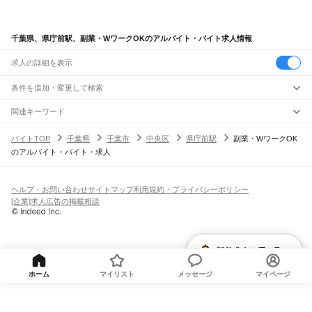
千葉県、県庁前駅、副業・WワークOKのアルバイト・バイト求人情報
求人の詳細を表示
条件を追加・変更して検索
市区町村を追加・変更
関連キーワード
完全在宅ワーク 全国
シール貼り 在宅
現在地周辺
ガチャガチャ
犬カフェ
千葉県
駅を追加・変更
バイトTOP
千葉県
千葉市
中央区
県庁前駅
副業・WワークOK
千葉県
すべて
のアルバイト・バイト・求人
千葉市
すべて
職種を追加・変更
JR武蔵野線
中央区
花見川区
稲毛区
若葉区
緑区
美浜区
南流山駅
新松戸駅
新八柱駅
東松戸駅
市川大野駅
船橋法典駅
西船橋駅
飲食・フードサービス
銚子市
市川市
船橋市
館山市
木更津市
松戸市
野田市
茂原市
成田市
佐倉市
東金市
特徴を追加・変更
飲食・フードサービス
すべて
ヘルプ・お問い合わせ
サイトマップ
利用規約・プライバシーポリシー
JR中央・総武線
旭市
習志野市
柏市
勝浦市
市原市
流山市
八千代市
我孫子市
鴨川市
鎌ケ谷市
ホールスタッフ
キッチンスタッフ
皿洗い・洗い場
精肉・鮮魚加工
給食調理
人気
[企業]求人広告の掲載相談
市川駅
本八幡駅
下総中山駅
西船橋駅
船橋駅
東船橋駅
津田沼駅
幕張本郷駅
幕張駅
君津市
富津市
浦安市
四街道市
袖ケ浦市
八街市
印西市
白井市
富里市
南房総市
雇用形態を追加・変更
パン屋（ベーカリー）
フードカウンター販売員
バー（BAR）・バーテンダー
日払いOK
高校生歓迎
学生歓迎
深夜の仕事
髪型・髪色自由
ひげOK
ネイルOK
新検見川駅
稲毛駅
西千葉駅
千葉駅
匝瑳市
香取市
山武市
いすみ市
大網白里市
印旛郡
香取郡
山武郡
長生郡
夷隅郡
飲食店補助（開店・閉店準備）
飲食店（店長・マネージャー）
ピアスOK
アルバイト・パート
履歴書不要
オープニングスタッフ
留学生・外国人活躍中
安房郡
都道府県を変更
営業・販売
JR総武本線
勤務期間
正社員
市川駅
船橋駅
津田沼駅
稲毛駅
千葉駅
東千葉駅
都賀駅
四街道駅
物井駅
佐倉駅
営業・販売
すべて
短期
契約社員
単発・1日OK
長期
期間限定（春夏冬休み等）
新着求人を受け取る
南酒々井駅
榎戸駅
八街駅
日向駅
成東駅
松尾駅
横芝駅
飯倉駅
八日市場駅
干潟駅
旭駅
営業
テレフォンアポインター（テレアポ）
ルートセールス
コンビニ
シフト
派遣社員
飯岡駅
倉橋駅
猿田駅
松岸駅
銚子駅
フードカウンター販売員
アパレル
家電量販店・携帯販売（携帯ショップ）
土日祝のみOK
業務委託
平日のみOK
週1日からOK
週2・3日からOK
週4日以上OK
ホーム
マイリスト
メッセージ
マイページ
販売店（店長・マネージャー）
その他販売
時間や曜日が選べる・シフト自由
固定時間・固定シフト制
シフト制
JR常磐線(上野～取手)
旅行・レジャー・イベント
月1シフト提出
隔週シフト提出
週1シフト提出
変形労働時間制
松戸駅
北松戸駅
馬橋駅
新松戸駅
北小金駅
南柏駅
柏駅
北柏駅
我孫子駅
天王台駅
旅行・レジャー・イベント
すべて
働く時間