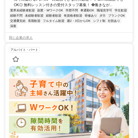
OK◎ 無料レッスン付きの受付スタッフ募集！ ❖働きなが...
業界未経験者歓迎
副業・WワークOK
学歴不問
車通勤OK
職場見学可
学生歓迎
経験不問
未経験者歓迎
経験者歓迎
有資格者歓迎
研修あり
夕方
ブランクOK
交通費支給
長期歓迎
フルタイム歓迎
週2・3日からOK
シフト制
社割あり
深夜
同じ企業の求人
アルバイト・パート