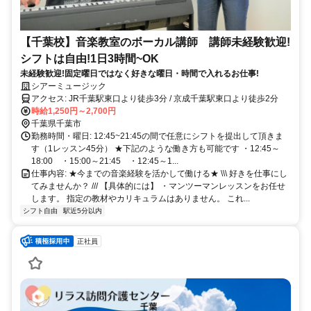
【千葉校】音楽教室のボーカル講師 講師未経験歓迎!
シフトは自由!1日3時間~OK
未経験歓迎!固定曜日ではなく好きな曜日・時間で入れるお仕事!
シアーミュージック
アクセス: JR千葉駅東口より徒歩3分 / 京成千葉駅東口より徒歩2分
時給1,250円～2,700円
千葉県千葉市
勤務時間・曜日: 12:45~21:45の間で任意にシフトを提出して頂きま
す（1レッスン45分） ★下記のような働き方も可能です ・12:45～
18:00 ・15:00～21:45 ・12:45～1...
仕事内容: ★今までの音楽経験を活かして働ける★ \\\ 好きを仕事にし
てみませんか？ /// 【具体的には】 ・マンツーマンレッスンをお任せ
します。 指定の教材やカリキュラムはありません。 これ...
シフト自由
駅近5分以内
正社員