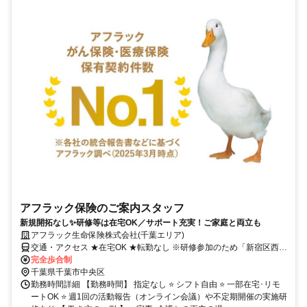
アフラック保険のご案内スタッフ
新規開拓なし✨研修等は在宅OK／サポート充実！ご家庭と両立も
アフラック生命保険株式会社(千葉エリア)
交通・アクセス ★在宅OK ★転勤なし ※研修参加のため「新宿区西新
宿」への出社あり
完全歩合制
千葉県千葉市中央区
勤務時間詳細 【勤務時間】 指定なし ⭐ シフト自由 ⭐ 一部在宅･リモ
ートOK ⭐ 週1回の活動報告（オンライン会議）や不定期開催の実施研