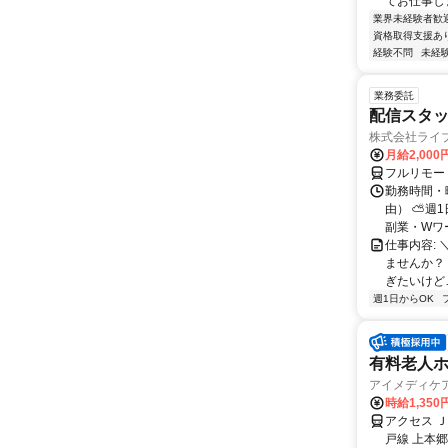
てお仕事しま
業界未経験者歓
資格取得支援あ
経験不問
未経
業務委託
配信スタッ
株式会社ライ
月給2,000
フルリモー
勤務時間・
由） ⛅週1
副業・Wワ
仕事内容: 
ませんか？
ぎたいけど…
週1日からOK
有料老人
アイメディケ
時給1,35
アクセス 
戸線 上本