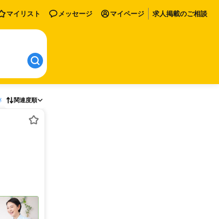
マイリスト
メッセージ
マイページ
求人掲載のご相談
存
関連度順