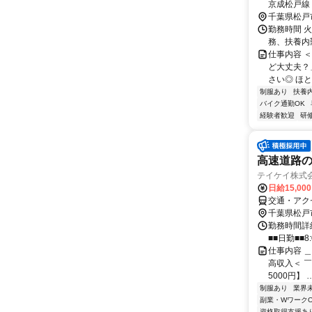
京成松戸線
千葉県松戸
勤務時間 火・木
務、扶養内
仕事内容 
ど大丈夫？
さい◎ ほと
制服あり
扶養
バイク通勤OK
経験者歓迎
研
高速道路の
テイケイ株式会
日給15,00
交通・アク
千葉県松戸
勤務時間詳細
■■日勤■■8:
仕事内容 
高収入＜ ￣Y
5000円】 
制服あり
業界
副業・WワークO
資格取得支援あ