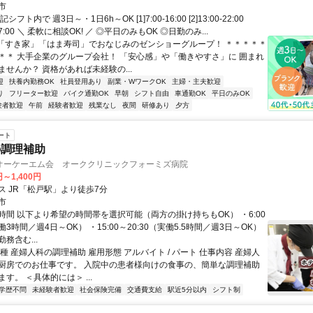
市
フト内で 週3日～・1日6h～OK [1]7:00-16:00 [2]13:00-22:00
0-翌7:00 ＼ 柔軟に相談OK! ／ ◎平日のみもOK ◎日勤のみ...
■「すき家」「はま寿司」でおなじみのゼンショーグループ！ ＊＊＊＊＊
＊＊ 大手企業のグループ会社！ 「安心感」や「働きやすさ」に 囲まれ
せんか？ 資格があれば未経験の...
迎
扶養内勤務OK
社員登用あり
副業・WワークOK
主婦・主夫歓迎
り
フリーター歓迎
バイク通勤OK
早朝
シフト自由
車通勤OK
平日のみOK
験者歓迎
午前
経験者歓迎
残業なし
夜間
研修あり
夕方
ート
の調理補助
オーケーエム会 オーククリニックフォーミズ病院
円～1,400円
ス JR「松戸駅」より徒歩7分
市
時間 以下より希望の時間帯を選択可能（両方の掛け持ちもOK） ・6:00
実働3時間／週4日～OK） ・15:00～20:30（実働5.5時間／週3日～OK）
務含む...
種 産婦人科の調理補助 雇用形態 アルバイト / パート 仕事内容 産婦人
厨房でのお仕事です。 入院中の患者様向けの食事の、簡単な調理補助
す。 ＜具体的には＞ ...
学歴不問
未経験者歓迎
社会保険完備
交通費支給
駅近5分以内
シフト制