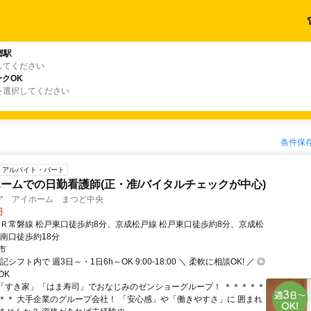
郷駅
してください
クOK
を選択してください
条件保
アルバイト・パート
ームでの日勤看護師(正・准/バイタルチェックが中心)
ア アイホーム まつど中央
円
ＪＲ常磐線 松戸東口徒歩約8分、京成松戸線 松戸東口徒歩約8分、京成松
郷南口徒歩約18分
市
シフト内で 週3日～・1日6h～OK 9:00-18:00 ＼ 柔軟に相談OK! ／ ◎
OK
■「すき家」「はま寿司」でおなじみのゼンショーグループ！ ＊＊＊＊＊
＊＊ 大手企業のグループ会社！ 「安心感」や「働きやすさ」に 囲まれ