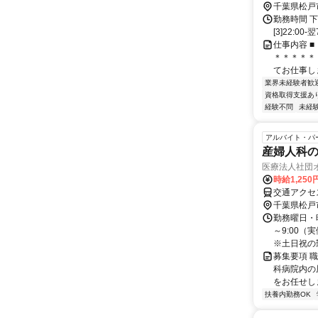
千葉県松戸
勤務時間 下記シ
[3]22:0
仕事内容 
＊＊＊＊＊
てお仕事しま
業界未経験者歓
資格取得支援あ
経験不問
未経
アルバイト・パ
産婦人科
医療法人社団
時給1,250
交通アクセ
千葉県松戸
勤務曜日・
～9:00（
※土日祝の勤
募集要項 職
科病院内の
をお任せしま
扶養内勤務OK