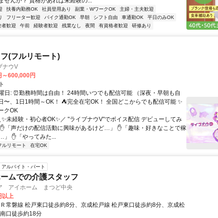
せんか？ 資格があれば未経験の...
迎
扶養内勤務OK
社員登用あり
副業・WワークOK
主婦・主夫歓迎
り
フリーター歓迎
バイク通勤OK
早朝
シフト自由
車通勤OK
平日のみOK
験者歓迎
午前
経験者歓迎
残業なし
夜間
有資格者歓迎
研修あり
フ(フルリモート)
ブナウV
円～600,000円
ト
曜日: ⏰勤務時間は自由！ 24時間いつでも配信可能 （深夜・早朝も自
日〜、1日1時間～OK！ ⛺完全在宅OK！ 全国どこからでも配信可能 ✨
ークOK
＼✨未経験・初心者OK✨／ "ライブナウV"でボイス配信 デビューしてみ
 ✋「声だけの配信活動に興味があるけど…」 ✋「趣味・好きなことで稼
」 ✋「やってみた...
フルリモート
在宅OK
アルバイト・パート
ホームでの介護スタッフ
ア アイホーム まつど中央
0円以上
ＪＲ常磐線 松戸東口徒歩約8分、京成松戸線 松戸東口徒歩約8分、京成松
郷南口徒歩約18分