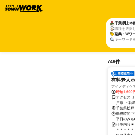
千葉県
上本
職種を選択
副業・Wワー
キーワード
749件
有料老人ホ
アイメディケ
時給1,600
アクセス 
戸線 上本
千葉県松戸
勤務時間 下記
平日のみも
仕事内容 
＊＊＊＊＊