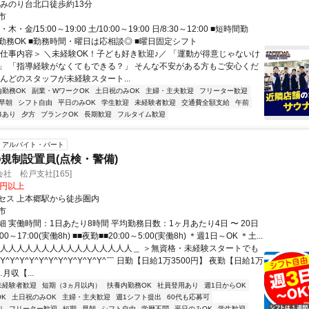
 みのり台北口徒歩約13分
市
・金/15:00～19:00 土/10:00～19:00 日/8:30～12:00 ■短時間勤
勤務OK ■勤務時間・曜日は応相談◎ ■曜日固定シフト
＜仕事内容＞ ＼未経験OK！子ども好き歓迎♪／ 「運動が得意じゃないけ
」 「指導経験がなくてもできる？」 そんな不安がある方もご安心くだ
んどのスタッフが未経験スタート...
内勤務OK
副業・WワークOK
土日祝のみOK
主婦・主夫歓迎
フリーター歓迎
早朝
シフト自由
平日のみOK
学生歓迎
未経験者歓迎
交通費全額支給
午前
修あり
夕方
ブランクOK
長期歓迎
フルタイム歓迎
アルバイト・パート
規制設置員(点検・警備)
社 松戸支社[165]
0円以上
セス 上本郷駅から徒歩圏内
市
 実働時間：1日あたり8時間 平均勤務日数：1ヶ月あたり4日 〜 20日
00～17:00(実働8h) ■■夜勤■■20:00～5:00(実働8h) ＊週1日～OK ＊土...
＿人人人人人人人人人人人人人人人人＿ ＞無資格・未経験スタートでも
^Y^Y^Y^Y^Y^Y^Y^Y^Y^Y^￣ 日勤【日給1万3500円】 夜勤【日給1万
…月収【...
未経験者歓迎
短期（3ヵ月以内）
扶養内勤務OK
社員登用あり
週1日からOK
K
土日祝のみOK
主婦・主夫歓迎
週1シフト提出
60代も応募可
り
フリーター歓迎
短期
早朝
シフト自由
学歴不問
平日のみOK
学生歓迎