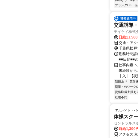
ブランクOK
長
交通誘導
テイケイ株式会
日給13,50
交通・アク
千葉県松戸
勤務時間詳細
■■日勤■■8:
仕事内容 
未経験からス
┃入┃【夜勤
制服あり
業界
副業・WワークO
資格取得支援あ
経験不問
アルバイト・パ
体操スク
セントラルス
時給1,30
アクセス 