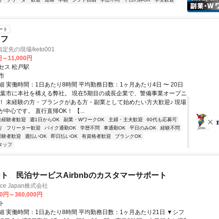
ート
ッフ
先の現場/keto001
円～11,000円
セス 松戸駅
市
 実働時間：1日あたり8時間 平均勤務日数：1ヶ月あたり4日 〜 20日
千葉市に本社を構える弊社。 現在5期目の成長企業で、警備事業オープニ
！ 未経験の方・ブランクがある方・副業として始めたい方大歓迎♪ 現場
中心です。 直行直帰OK！ 【...
未経験者歓迎
週1日からOK
副業・WワークOK
主婦・主夫歓迎
60代も応募可
り
フリーター歓迎
バイク通勤OK
学歴不問
車通勤OK
平日のみOK
経験不問
経験者歓迎
週払いOK
即日払いOK
有資格者歓迎
ブランクOK
タッフ
ト 民泊サービスAirbnbのカスタマーサポート
ance Japan株式会社
00円～360,000円
ト
細 実働時間：1日あたり8時間 平均勤務日数：1ヶ月あたり21日 ▼シフ