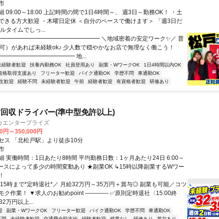
市
 09:00～18:00 上記時間の間で1日4時間～、 週3日～勤務OK！ ・土
できる方大歓迎 ・木曜日定休 ＜自分のペースで働けます＞ 「週3日だ
ルタイムでしっ...
━━━━━━━━━━━━━━━━━━ ＼地域密着の安定ワーク✨／ 普
T可）があれば未経験ok♪ 少人数で穏やかなお店で無理なく働こう！
━━━━━━━━━━━━ 地...
未経験者歓迎
扶養内勤務OK
社員登用あり
副業・WワークOK
1日4時間以内OK
資格取得支援あり
フリーター歓迎
バイク通勤OK
学歴不問
車通勤OK
生歓迎
経験不問
未経験者歓迎
午前
経験者歓迎
有資格者歓迎
研修あり
回収ドライバー(準中型免許以上)
カエンタープライズ
00円～350,000円
セス 「北松戸駅」より徒歩10分
市
 実働時間：1日あたり8時間 平均勤務日数：1ヶ月あたり24日 6:00～
※コースによって多少の時間変動あり ★副業OK ↳15時以降副業するWワー
！
15時まで*定時退社*／ 月給32万円～35万円＋賞与◎ 副業も可能／コツ
ク作業！ ▼求人のお勧めpoint ―――― ✅原則定時退社〈15:00終
2万円以上...
迎
副業・WワークOK
フリーター歓迎
バイク通勤OK
学歴不問
車通勤OK
不問
未経験者歓迎
交通費全額支給
経験者歓迎
残業なし
研修あり
賞与あり