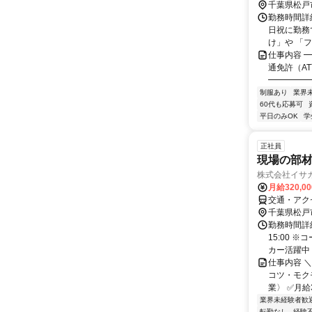
千葉県松戸
勤務時間詳細
日祝に勤務
け」や 「フ
仕事内容 
通免許（A
━━━━━━
制服あり
業界
60代も応募可
平日のみOK
学
正社員
現場の部材
株式会社イサ
月給320,0
交通・アク
千葉県松戸
勤務時間詳細
15:00 
カー活躍中
仕事内容 ＼
コツ・モクモ
業〉 ✅月給3
業界未経験者歓
転勤なし
経験