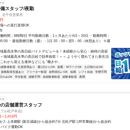
ート
備スタッフ/夜勤
 北千住営業所
0円
現場への直行直帰OK
市
実働時間：8時間/日 平均勤務日数：1ヶ月あたり4日～20日 ・勤務時間：
00～05:00 ・最低勤務日数（週）：1日 20：00～翌5：00（休憩あり） ※週
地域最高水準の高日給バイトデビューを！未経験から安心・納得の高収
 ＞＞地域最高水準の高日給で効率抜群！＜＜ ようやく慣れてきた新生活
これから迎える連休などにも ”働きや...
未経験者歓迎
社員登用あり
週1日からOK
副業・WワークOK
土日祝のみOK
資格取得支援あり
フリーター歓迎
給料前払いOK
短期
シフト自由
学歴不問
日のみOK
学生歓迎
経験不問
未経験者歓迎
経験者歓迎
夜間
ート
での店舗運営スタッフ
ップル松戸本店)
円～1,410円
ス 上本郷駅 (新京成線)から徒歩約7分 北松戸駅 (JR常磐線)から徒歩約
・バイク通勤OK