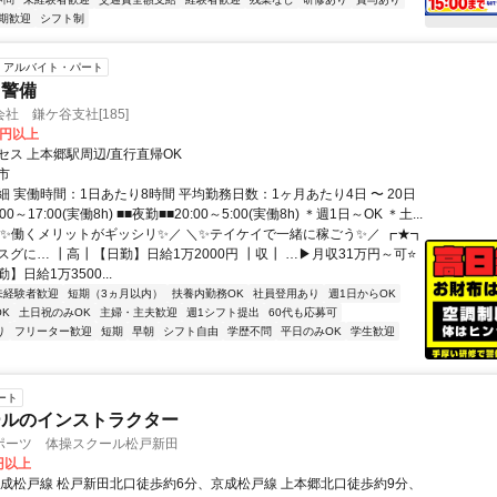
期歓迎
シフト制
アルバイト・パート
・警備
社 鎌ケ谷支社[185]
0円以上
セス 上本郷駅周辺/直行直帰OK
市
 実働時間：1日あたり8時間 平均勤務日数：1ヶ月あたり4日 〜 20日
00～17:00(実働8h) ■■夜勤■■20:00～5:00(実働8h) ＊週1日～OK ＊土...
＼✨働くメリットがギッシリ✨／ ＼✨テイケイで一緒に稼ごう✨／ ┏★┓
グに… ┃高┃【日勤】日給1万2000円 ┃収┃ …▶月収31万円～可⭐
】日給1万3500...
未経験者歓迎
短期（3ヵ月以内）
扶養内勤務OK
社員登用あり
週1日からOK
K
土日祝のみOK
主婦・主夫歓迎
週1シフト提出
60代も応募可
り
フリーター歓迎
短期
早朝
シフト自由
学歴不問
平日のみOK
学生歓迎
ート
ールのインストラクター
ポーツ 体操スクール松戸新田
0円以上
京成松戸線 松戸新田北口徒歩約6分、京成松戸線 上本郷北口徒歩約9分、