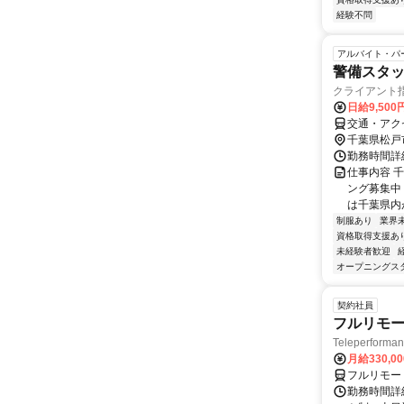
経験不問
アルバイト・パ
警備スタ
クライアント指定
日給9,500
交通・アク
千葉県松戸
勤務時間詳細
仕事内容 
ング募集中
は千葉県内が
制服あり
業界
資格取得支援あ
未経験者歓迎
オープニングス
契約社員
フルリモー
Teleperform
月給330,0
フルリモー
勤務時間詳