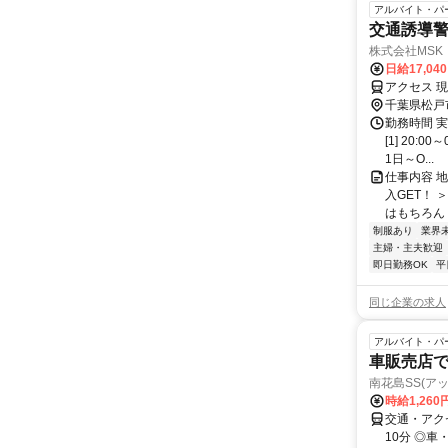
アルバイト・パ
交通誘導警
株式会社MSK
日給17,04
アクセス 
千葉県松戸
勤務時間 
[1] 20:
1日～O...
仕事内容 
入GET！
はもちろん 
制服あり
業界
主婦・主夫歓迎
即日勤務OK
平
同じ企業の求人
アルバイト・パ
車販売店
南花島SS(ア
時給1,260
交通・アクセ
10分 ◎車