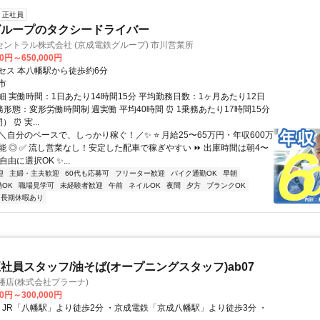
正社員
グループのタクシードライバー
ントラル株式会社 (京成電鉄グループ) 市川営業所
00円～650,000円
セス 本八幡駅から徒歩約6分
市
細 実働時間：1日あたり14時間15分 平均勤務日数：1ヶ月あたり12日
勤務形態：変形労働時間制 週実働 平均40時間 ⏰ 1乗務あたり17時間15分
 ⏰ 実...
＼自分のペースで、しっかり稼ぐ！／✨ ⭐ 月給25〜65万円・年収600万
能 ◎ ✅ 流し営業なし！安定した配車で稼ぎやすい ⏩ 出庫時間は朝4〜
由に選択OK ✨...
迎
主婦・主夫歓迎
60代も応募可
フリーター歓迎
バイク通勤OK
早朝
OK
職場見学可
未経験者歓迎
午前
ネイルOK
夜間
夕方
ブランクOK
長期休暇あり
社員スタッフ/油そば(オープニングスタッフ)ab07
幡店(株式会社プラーナ)
00円～300,000円