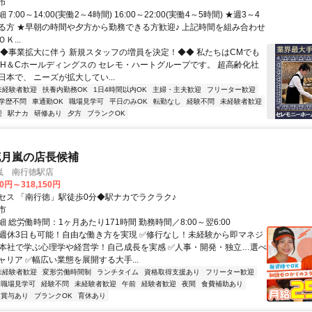
市
7:00～14:00(実働2～4時間) 16:00～22:00(実働4～5時間) ★週3～4
る方 ★早朝の時間や夕方から勤務できる方歓迎♪ 上記時間を組み合わせ
Ｋ...
◆◆事業拡大に伴う 新規スタッフの増員を決定！◆◆ 私たちはCMでも
 H＆Cホールディングスの セレモ・ハートグループです。 超高齢化社
本で、 ニーズが拡大してい...
未経験者歓迎
扶養内勤務OK
1日4時間以内OK
主婦・主夫歓迎
フリーター歓迎
学歴不問
車通勤OK
職場見学可
平日のみOK
転勤なし
経験不問
未経験者歓迎
迎
駅ナカ
研修あり
夕方
ブランクOK
花月嵐の店長候補
嵐 南行徳駅店
00円～318,150円
セス 「南行徳」駅徒歩0分◆駅ナカでラクラク♪
市
 総労働時間：1ヶ月あたり171時間 勤務時間／8:00～翌6:00
✅週休3日も可能！自由な働き方を実現 ✅修行なし！未経験から即マネジ
✅本社で学ぶ心理学や経営学！自己成長を実感 ✅人事・開発・独立…選べ
リア ✅幅広い業態を展開する大手...
未経験者歓迎
変形労働時間制
ランチタイム
資格取得支援あり
フリーター歓迎
職場見学可
経験不問
未経験者歓迎
午前
経験者歓迎
夜間
食費補助あり
賞与あり
ブランクOK
育休あり