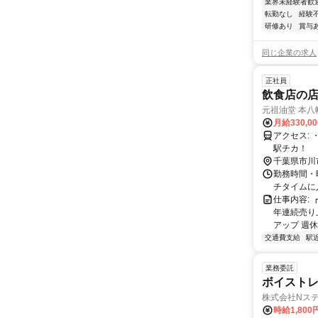
業界未経験者歓
転勤なし
経験
研修あり
賞与
同じ企業の求人
正社員
飲食店の店
元祖油堂 本八
月給330,0
アクセス: ・JR「八幡駅」より徒歩2分 ・京成電鉄「京成八幡駅」より徒歩3分 ・
駅チカ！
千葉県市川
勤務時間・曜
チタイムに
仕事内容:
年連続売り
アップ 週休
交通費支給
駅
業務委託
ボイスト
株式会社Nステ
時給1,800