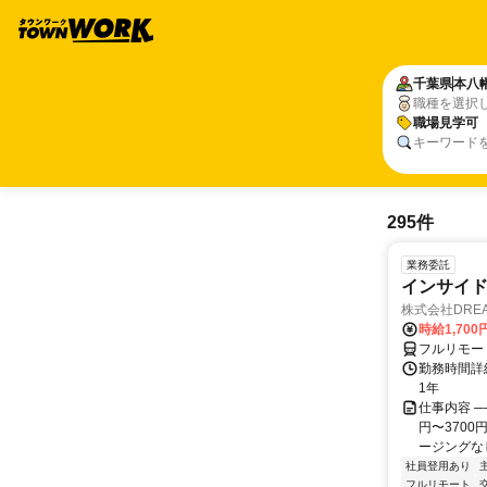
千葉県
本八
職種を選択
職場見学可
キーワード
295件
業務委託
インサイ
株式会社DREA
時給1,700
フルリモー
勤務時間詳細
1年
仕事内容 ─
円〜370
ージングなし
社員登用あり
フルリモート