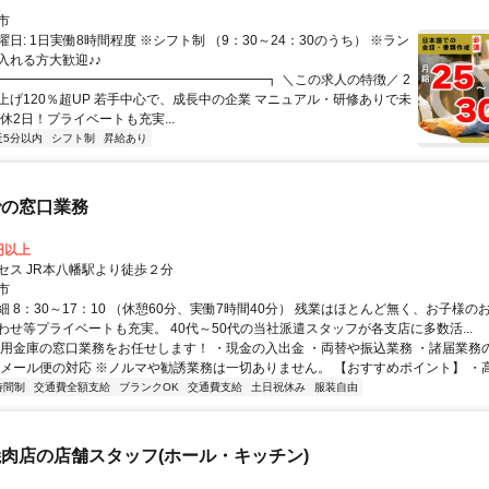
市
日: 1日実働8時間程度 ※シフト制 （9：30～24：30のうち） ※ラン
入れる方大歓迎♪♪
 ┏━━━━━━━━━━━━━━━━━━━━┓ ＼この求人の特徴／ 2
上げ120％超UP 若手中心で、成長中の企業 マニュアル・研修ありで未
休2日！プライベートも充実...
近5分以内
シフト制
昇給あり
での窓口業務
0円以上
セス JR本八幡駅より徒歩２分
市
 8：30～17：10 （休憩60分、実働7時間40分） 残業はほとんど無く、お子様
わせ等プライベートも充実。 40代～50代の当社派遣スタッフが各支店に多数活...
信用金庫の窓口業務をお任せします！ ・現金の入出金 ・両替や振込業務 ・諸届業務
・メール便の対応 ※ノルマや勧誘業務は一切ありません。 【おすすめポイント】 ・高時
時間制
交通費全額支給
ブランクOK
交通費支給
土日祝休み
服装自由
肉店の店舗スタッフ(ホール・キッチン)