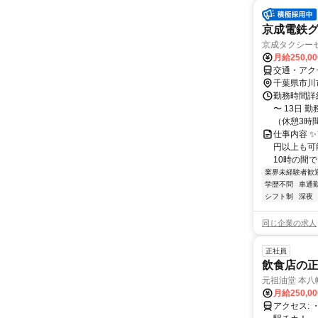
京成電鉄
京成タクシーセ
月給250,0
交通・アク
千葉県市川
勤務時間詳
〜 13日 
（休憩3時間）
仕事内容 ✨
円以上も可
10時の間で自
業界未経験者歓
学歴不問
車通勤
シフト制
深夜
同じ企業の求人
正社員
飲食店の正
元祖油堂 本八
月給250,0
アクセス: ・JR「八幡駅」より徒歩2分 ・京成電鉄「京成八幡駅」より徒歩3分 ・