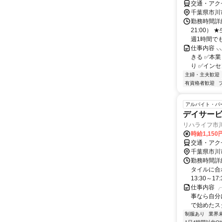
交通・アク
千葉県市川
勤務時間詳細
21:00）
週1時間でも
仕事内容 
きる ✅本
り ✅インセ
主婦・主夫歓迎
有資格者歓迎
アルバイト・パ
デイサー
リハライフ市
時給1,150
交通・アク
千葉県市川
勤務時間詳
タイルに合わ
13:30～17:3
仕事内容 
事なら自分
で始めたスタ
制服あり
業界