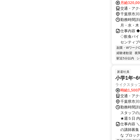
月給320,0
交通・アク
千葉県市川
勤務時間詳細
月・水・木
仕事内容 
◇飲食バイ
センティブ年
副業・WワークO
経験者歓迎
夜
駅近5分以内
シ
派遣社員
小学1年~
ライクスタッ
時給1,50
交通・アク
千葉県市川
勤務時間詳細
スタッフの
★週５日 内訳
仕事内容 
の講師募集
な ブロック