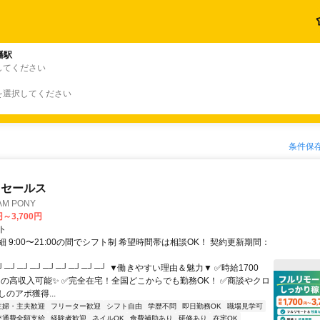
幡駅
してください
を選択してください
条件保
ドセールス
M PONY
円～3,700円
ト
 9:00〜21:00の間でシフト制 希望時間帯は相談OK！ 契約更新期間：
┘─┘─┘─┘─┘─┘─┘─┘─┘ ▼働きやすい理由＆魅力▼ ✅時給1700
0円の高収入可能✨ ✅完全在宅！全国どこからでも勤務OK！ ✅商談やクロ
のアポ獲得...
主婦・主夫歓迎
フリーター歓迎
シフト自由
学歴不問
即日勤務OK
職場見学可
交通費全額支給
経験者歓迎
ネイルOK
食費補助あり
研修あり
在宅OK