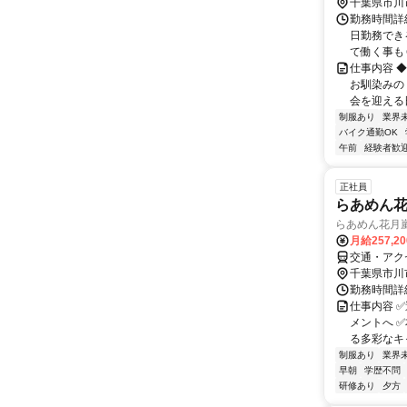
千葉県市川
勤務時間詳細 
日勤務でき
て働く事もＯ
仕事内容 
お馴染みの
会を迎える日
制服あり
業界
バイク通勤OK
午前
経験者歓
正社員
らあめん
らあめん花月
月給257,2
交通・アク
千葉県市川
勤務時間詳細
仕事内容 
メントへ 
る多彩なキャ
制服あり
業界
早朝
学歴不問
研修あり
夕方