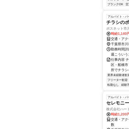
ブランクOK
交
アルバイト・パ
チラシの
ポスネット市
時給1,140
交通・アク
千葉県市川
勤務時間詳細
週こういう
仕事内容 
区・船橋市
所でチラシ
業界未経験者歓
フリーター歓迎
転勤なし
経験
アルバイト・パ
セレモニー
株式会社ハー
時給1,20
交通・アク
数