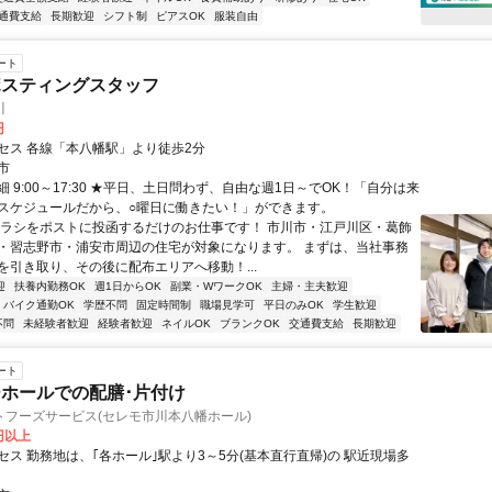
通費支給
長期歓迎
シフト制
ピアスOK
服装自由
ート
ポスティングスタッフ
川
円
セス 各線「本八幡駅」より徒歩2分
市
 9:00～17:30 ★平日、土日問わず、自由な週1日～でOK！「自分は来
スケジュールだから、○曜日に働きたい！」ができます。
チラシをポストに投函するだけのお仕事です！ 市川市・江戸川区・葛飾
・習志野市・浦安市周辺の住宅が対象になります。 まずは、当社事務
を引き取り、その後に配布エリアへ移動！...
迎
扶養内勤務OK
週1日からOK
副業・WワークOK
主婦・主夫歓迎
バイク通勤OK
学歴不問
固定時間制
職場見学可
平日のみOK
学生歓迎
不問
未経験者歓迎
経験者歓迎
ネイルOK
ブランクOK
交通費支給
長期歓迎
ート
ホールでの配膳･片付け
トフーズサービス(セレモ市川本八幡ホール)
0円以上
セス 勤務地は、｢各ホール｣駅より3～5分(基本直行直帰)の 駅近現場多