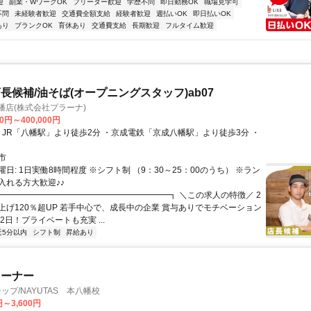
迎
副業・WワークOK
フリーター歓迎
学歴不問
即日勤務OK
職場見学可
不問
未経験者歓迎
交通費全額支給
経験者歓迎
週払いOK
即日払いOK
あり
ブランクOK
育休あり
交通費支給
長期歓迎
フルタイム歓迎
長候補/油そば(オープニングスタッフ)ab07
幡店(株式会社プラーナ)
00円～400,000円
市
日: 1日実働8時間程度 ※シフト制 （9：30～25：00のうち） ※ラン
入れる方大歓迎♪♪
 ┏━━━━━━━━━━━━━━━━━━━━┓ ＼この求人の特徴／ 2
上げ120％超UP 若手中心で、成長中の企業 賞与ありでモチベーション
2日！プライベートも充実 ...
近5分以内
シフト制
昇給あり
レーナー
ップ/NAYUTAS 本八幡校
円～3,600円