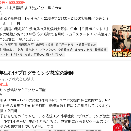
00円～500,000円
セス ｢本八幡駅｣より徒歩2分！駅チカ★
市
 総労働時間：1ヶ月あたり218時間 13:00～24:00(実働8h／休憩1h)
・金・土・日
◆◇ 話題の黒毛和牛焼肉店の店長候補大募集!! ◇◆ 【注目ポイント！】
トの経験があればOK◎ ◇未経験でも月給32万円スタート！ ◇高額イン
6回支給！平均1回5万...
K
学歴不問
職場見学可
未経験者歓迎
住宅手当あり
交通費全額支給
間
研修あり
夕方
賞与あり
ブランクOK
交通費支給
まかないあり
長期歓迎
フト制
社割あり
友達と応募OK
寮・社宅あり
6年生むけプログラミング教室の講師
フィング株式会社/妙典
0円以上
セス 妙典駅からアクセス可能
市
 ★10:00～19:00の勤務 (休憩1時間) スマホの操作をご案内する、PR
お仕事の募集です★ 勤務時間、勤務日数も幅広くご用意しております♪
： 2日間...
＼子どもたちの「できた！」を応援★／ 小学生向けプログラミング教室
！ 小学1年生～6年生の子どもたちに、 世界的に超有名なゲームのよう
型の仮想空間を使いながら、 プロ...