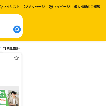
マイリスト
メッセージ
マイページ
求人掲載のご相談
存
関連度順