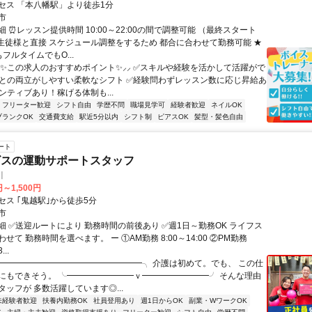
セス 「本八幡駅」より徒歩1分
市
 ⏰レッスン提供時間 10:00～22:00の間で調整可能 （最終スタート
 ★生徒様と直接 スケジュール調整をするため 都合に合わせて勤務可能 ★
フルタイムでもO...
⸜⸜✨この求人のおすすめポイント✨⸝⸝ ✅スキルや経験を活かして活躍がで
業との両立がしやすい柔軟なシフト ✅経験問わずレッスン数に応じ昇給あ
ンティブあり！稼げる体制も...
フリーター歓迎
シフト自由
学歴不問
職場見学可
経験者歓迎
ネイルOK
ブランクOK
交通費支給
駅近5分以内
シフト制
ピアスOK
髪型・髪色自由
ート
ビスの運動サポートスタッフ
川
円～1,500円
セス ｢鬼越駅｣から徒歩5分
市
細 ✅送迎ルートにより 勤務時間の前後あり ✅週1日～勤務OK ライフス
せて 勤務時間を選べます。 ー ①AM勤務 8:00～14:00 ②PM勤務
...
╭━━━━━━━━━━━━━━━━━╮ 介護は初めて。でも、 この仕
にもできそう。 ╰━━━━━━━━ｖ━━━━━━━━╯ そんな理由
ッフが 多数活躍しています◎...
未経験者歓迎
扶養内勤務OK
社員登用あり
週1日からOK
副業・WワークOK