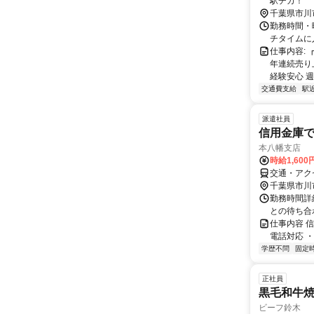
駅チカ！
千葉県市川
勤務時間・曜
チタイムに
仕事内容:
年連続売り
経験安心 週
交通費支給
駅
派遣社員
信用金庫
本八幡支店
時給1,60
交通・アク
千葉県市川
勤務時間詳細
との待ち合
仕事内容 
電話対応 
学歴不問
固定
正社員
黒毛和牛焼
ビーフ鈴木