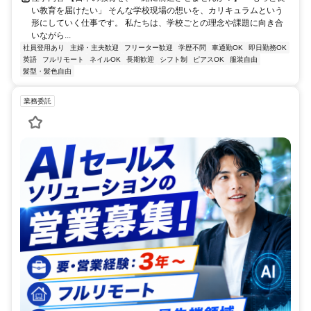
い教育を届けたい」 そんな学校現場の想いを、カリキュラムという
形にしていく仕事です。 私たちは、学校ごとの理念や課題に向き合
いながら...
社員登用あり
主婦・主夫歓迎
フリーター歓迎
学歴不問
車通勤OK
即日勤務OK
英語
フルリモート
ネイルOK
長期歓迎
シフト制
ピアスOK
服装自由
髪型・髪色自由
業務委託