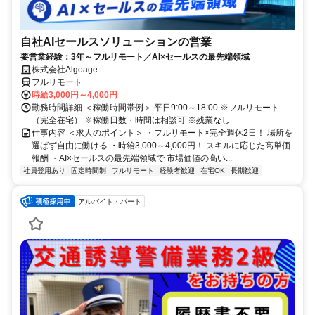
自社AIセールスソリューションの営業
要営業経験：3年～フルリモート／AI×セールスの最先端領域
株式会社Algoage
フルリモート
時給3,000円～4,000円
勤務時間詳細 ＜稼働時間帯例＞ 平日9:00～18:00 ※フルリモート
（完全在宅） ※稼働日数・時間は相談可 ※残業なし
仕事内容 ＜求人のポイント＞ ・フルリモート×完全週休2日！ 場所を
選ばず自由に働ける ・時給3,000～4,000円！ スキルに応じた高単価
報酬 ・AI×セールスの最先端領域で 市場価値の高い...
社員登用あり
固定時間制
フルリモート
経験者歓迎
在宅OK
長期歓迎
アルバイト・パート