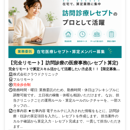
【完全リモート】訪問診療の医療事務(レセプト算定)
完全リモートで算定スキル活かして活躍したい方必見！！【限定募集】
完全リモート｜在宅医療レセプト算定（成果報酬型／業務委託）
株式会社クラウドクリニック
フルリモート
完全歩合制
勤務時間・曜日: 業務委託のため、勤務時間・休日はフレキシブルに
調整可能です。 土日祝の稼働・休暇も相談いただけます。 なお、担
当クリニックごとの運用ルール・算定ルールのレクチャーを、一部ス
タッフの...
仕事内容: ■ 仕事内容 電子カルテに入力された情報をもとに、訪問診
療・往診の算定項目を入力し、レセプトを作成します。 担当案件の
カルテ確認から算定入力・レセプト完成まで、一貫して担当いただき
ます...