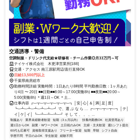
交通誘導・警備
空調制服・ドリンク代支給★研修有・チーム作業◎月33万円～可
テイケイ株式会社 木更津営業所[188]
交通・アクセス 南三原駅周辺/直行直帰OK
日給13,500円以上
千葉県南房総市
勤務時間詳細 実働時間：1日あたり8時間 平均勤務日数：1ヶ月あた
り4日 〜 20日 ■■日勤■■8:00～17:00(実働8h) ■■夜勤■■20:00～
5:00(実働8h) ＊週1日～OK ＊土...
仕事内容 ┏─┳─┳─┳─┳─┳─┓ │安│心│＆│満│足│度│
┗─┻─┻─┻─┻─┻─┛ で、選 ぶ な ら … ┏─┳─┳─┳─┓ │テ│
イ│ケ│イ│ ┗─┻─┻─┻─┛ そ し て 、 、 、...
制服あり
業界未経験者歓迎
短期（3ヵ月以内）
扶養内勤務OK
社員登用あり
週1日からOK
副業・WワークOK
土日祝のみOK
主婦・主夫歓迎
週1シフト提出
60代も応募可
資格取得支援あり
フリーター歓迎
短期
早朝
シフト自由
学歴不問
平日のみOK
学生歓迎
経験不問