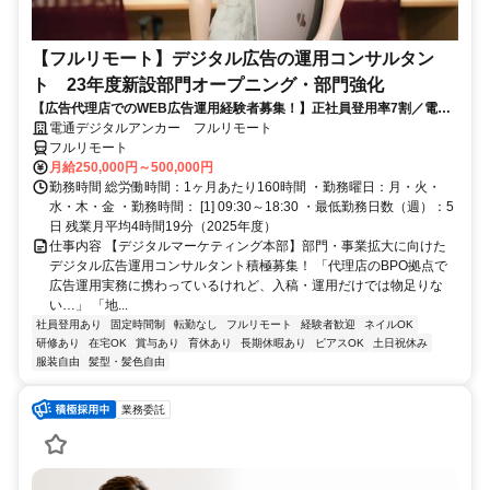
【フルリモート】デジタル広告の運用コンサルタン
ト 23年度新設部門オープニング・部門強化
【広告代理店でのWEB広告運用経験者募集！】正社員登用率7割／電通
G／全国×完全在宅／年休126日・土日祝休み／残業月平均4時間19分
電通デジタルアンカー フルリモート
フルリモート
月給250,000円～500,000円
勤務時間 総労働時間：1ヶ月あたり160時間 ・勤務曜日：月・火・
水・木・金 ・勤務時間： [1] 09:30～18:30 ・最低勤務日数（週）：5
日 残業月平均4時間19分（2025年度）
仕事内容 【デジタルマーケティング本部】部門・事業拡大に向けた
デジタル広告運用コンサルタント積極募集！ 「代理店のBPO拠点で
広告運用実務に携わっているけれど、入稿・運用だけでは物足りな
い…」 「地...
社員登用あり
固定時間制
転勤なし
フルリモート
経験者歓迎
ネイルOK
研修あり
在宅OK
賞与あり
育休あり
長期休暇あり
ピアスOK
土日祝休み
服装自由
髪型・髪色自由
業務委託