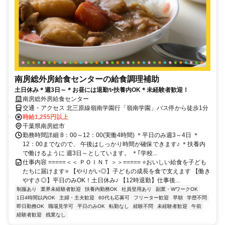
南房総外房給食センターの給食調理補助
土日休み＊週3日～＊お昼には退勤✨扶養内OK＊未経験者歓迎！
南房総外房給食センター
交通・アクセス 北三原線嶺南学園行「嶺南学園」バス停から徒歩1分
時給1,255円以上
千葉県南房総市
勤務時間詳細 8：00～12：00(実働4時間) ＊平日のみ週3～4日 ＊
12：00までなので、 午後はしっかり時間が確保できます♪ ＊扶養内
で働けるように 週3日～としています。 ＊｢学校...
仕事内容 =====＜＜ ＰＯＩＮＴ ＞＞===== ⭐おいしい給食を子ども
たちに届けます⭐ 【やりがい◎】子どもの成長を食で支えます 【働き
やすさ◎】平日のみOK！土日休み♪ 【12時退勤】仕事後...
制服あり
業界未経験者歓迎
扶養内勤務OK
社員登用あり
副業・WワークOK
1日4時間以内OK
主婦・主夫歓迎
60代も応募可
フリーター歓迎
早朝
学歴不問
即日勤務OK
職場見学可
平日のみOK
転勤なし
経験不問
未経験者歓迎
午前
経験者歓迎
残業なし