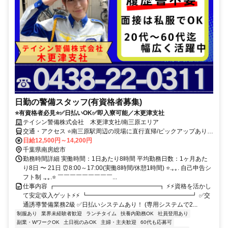
日勤の警備スタッフ(有資格者募集)
⭐有資格者必見⭐✅日払いOK✅即入寮可能／木更津支社
テイシン警備株式会社 木更津支社/南三原エリア
交通・アクセス ⭐南三原駅周辺の現場に直行直帰/ピックアップあり！
移動の心配は不要です♪
日給12,500円～14,200円
千葉県南房総市
勤務時間詳細 実働時間：1日あたり8時間 平均勤務日数：1ヶ月あた
り8日 〜 21日 ⏰8:00～17:00(実働8時間/休憩1時間) ⭐.｡｡. 自己申告シ
フト制 .｡｡.⭐ ￣￣￣￣￣￣￣￣￣...
仕事内容 ┏━━━━━━━━━━━━━━━━━┓ ⚡⚡資格を活かし
て安定収入ゲット⚡⚡ ┗━━━━━━━━━━━━━━━━━┛ ✅交
通誘導警備業務2級 ✅日払いシステムあり！ (専用システムで2...
制服あり
業界未経験者歓迎
ランチタイム
扶養内勤務OK
社員登用あり
副業・WワークOK
土日祝のみOK
主婦・主夫歓迎
60代も応募可