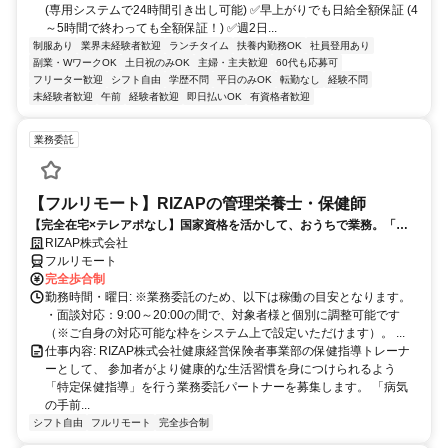
(専用システムで24時間引き出し可能) ✅早上がりでも日給全額保証 (4
～5時間で終わっても全額保証！) ✅週2日...
制服あり
業界未経験者歓迎
ランチタイム
扶養内勤務OK
社員登用あり
副業・WワークOK
土日祝のみOK
主婦・主夫歓迎
60代も応募可
フリーター歓迎
シフト自由
学歴不問
平日のみOK
転勤なし
経験不問
未経験者歓迎
午前
経験者歓迎
即日払いOK
有資格者歓迎
業務委託
【フルリモート】RIZAPの管理栄養士・保健師
【完全在宅×テレアポなし】国家資格を活かして、おうちで業務。「も
う一つの安心」を。主婦・Wワーカー活躍中！「平日の日中だけ」「夕
RIZAP株式会社
方以降の数時間だけ」など、生活リズムに合わせた時間調整が可能で
フルリモート
す。1件ごとの成果報酬型だから、頑張った分だけ手応えのある収入
完全歩合制
に。充実のサポート体制で、安心の在宅ワークを始めませんか？
勤務時間・曜日: ※業務委託のため、以下は稼働の目安となります。
・面談対応：9:00～20:00の間で、対象者様と個別に調整可能です
（※ご自身の対応可能な枠をシステム上で設定いただけます）。 ...
仕事内容: RIZAP株式会社健康経営保険者事業部の保健指導トレーナ
ーとして、 参加者がより健康的な生活習慣を身につけられるよう
「特定保健指導」を行う業務委託パートナーを募集します。 「病気
の手前...
シフト自由
フルリモート
完全歩合制