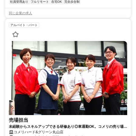
社員登用あり
フルリモート
在宅OK
完全歩合制
同じ企業の求人
アルバイト・パート
売場担当
未経験からスキルアップできる研修あり◎車通勤OK。コメリの売り場ス
タッフ（パート）求人
コメリハード&グリーン丸山店