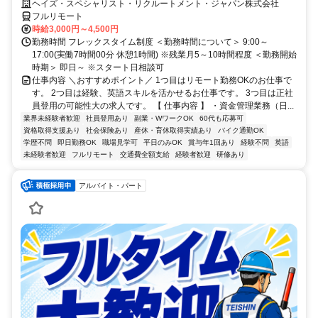
大／700万～800万／リモート勤務OK】経理財務
ヘイズ・スペシャリスト・リクルートメント・ジャパン株式会社
フルリモート
時給3,000円～4,500円
勤務時間 フレックスタイム制度 ＜勤務時間について＞ 9:00～
17:00(実働7時間00分 休憩1時間) ※残業月5～10時間程度 ＜勤務開始
時期＞ 即日～ ※スタート日相談可
仕事内容 ＼おすすめポイント／ 1つ目はリモート勤務OKのお仕事で
す。 2つ目は経験、英語スキルを活かせるお仕事です。 3つ目は正社
員登用の可能性大の求人です。 【 仕事内容 】 ・資金管理業務（日...
業界未経験者歓迎
社員登用あり
副業・WワークOK
60代も応募可
資格取得支援あり
社会保険あり
産休・育休取得実績あり
バイク通勤OK
学歴不問
即日勤務OK
職場見学可
平日のみOK
賞与年1回あり
経験不問
英語
未経験者歓迎
フルリモート
交通費全額支給
経験者歓迎
研修あり
アルバイト・パート