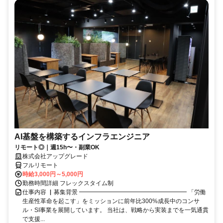
AI基盤を構築するインフラエンジニア
リモート◎｜週15h〜・副業OK
株式会社アップグレード
フルリモート
時給3,000円～5,000円
勤務時間詳細 フレックスタイム制
仕事内容 ▏募集背景 ━━━━━━━━━━━━━━━━━━ 「労働
生産性革命を起こす」をミッションに前年比300%成長中のコンサ
ル・SI事業を展開しています。 当社は、戦略から実装までを一気通貫
で支援...