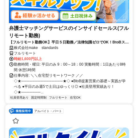
弁護士マッチングサービスのインサイドセールス(フル
リモート勤務)
【フルリモート勤務OK】平日５日勤務／法律知識ゼロでOK！BtoBスキ
ルが身につく営業職
株式会社make standards
フルリモート
時給1,600円以上
勤務時間・曜日: 平日のみ 9：00～18：00 実働時間：1日あたり8時
間 休憩1時間
仕事内容: ＼＼在宅型リモートワーク ／／
◇★───────────────★◇ ●BtoB提案営業の基礎～実践が学
べる ●平日のみ週5で土日はゆっくり◎ ●社員登用実績あり！
◇★───────...
社員登用あり
固定時間制
フルリモート
在宅OK
アルバイト・パート