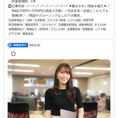
約更新期間：1年
仕事内容 ─┘─┘─┘─┘─┘─┘─┘─┘─┘ ▼働きやすい理由＆魅力▼ ✅
時給1700円〜3700円の高収入可能✨ ✅完全在宅！全国どこからでも
勤務OK！ ✅商談やクロージングなしのアポ獲得...
社員登用あり
主婦・主夫歓迎
フリーター歓迎
シフト自由
学歴不問
即日勤務OK
職場見学可
フルリモート
交通費全額支給
経験者歓迎
ネイルOK
食費補助あり
研修あり
在宅OK
ブランクOK
交通費支給
長期歓迎
シフト制
ピアスOK
服装自由
契約社員