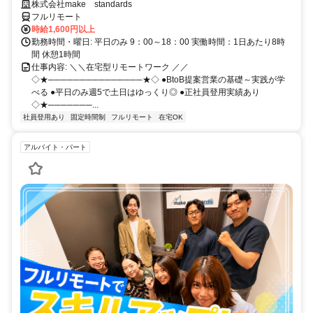
スキルアップ
株式会社make standards
フルリモート
時給1,600円以上
勤務時間・曜日: 平日のみ 9：00～18：00 実働時間：1日あたり8時
間 休憩1時間
仕事内容: ＼＼在宅型リモートワーク ／／
◇★───────────────★◇ ●BtoB提案営業の基礎～実践が学
べる ●平日のみ週5で土日はゆっくり◎ ●正社員登用実績あり
◇★───────...
社員登用あり
固定時間制
フルリモート
在宅OK
アルバイト・パート