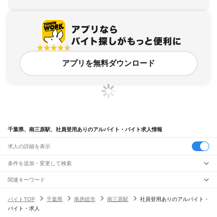
アプリを無料ダウンロード
千葉県、南三原駅、社員登用ありのアルバイト・バイト求人情報
求人の詳細を表示
条件を追加・変更して検索
市区町村を追加・変更
関連キーワード
完全在宅ワーク 全国
シール貼り 在宅
現在地周辺
ガチャガチャ
犬カフェ
千葉県
駅を追加・変更
バイトTOP
千葉県
南房総市
南三原駅
社員登用ありのアルバイト・
千葉県
すべて
バイト・求人
千葉市
すべて
職種を追加・変更
JR武蔵野線
中央区
花見川区
稲毛区
若葉区
緑区
美浜区