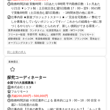
勤務時間詳細 実働時間：1日あたり8時間 平均勤務日数：1ヶ月あた
り21日 ▼シフト制：土日祝日含む週5日勤務 17：00～翌9：00の間
で実働8時間（土日祝含む週5日勤務） ・1時間休憩の他に前半...
仕事内容 ★新規プロジェクトスタート★ ✅ 完全在宅勤務♪ ✅ 弊社で
しか募集をしていないポジションです♪ ✅ これからの組織を一緒に形
づくるやりがい ✅ 前例にとらわれず、新しい挑戦ができる環境 ✅...
業界未経験者歓迎
ランチタイム
社員登用あり
副業・WワークOK
フリーター歓迎
学歴不問
転勤なし
経験不問
未経験者歓迎
フルリモート
経験者歓迎
ネイルOK
有資格者歓迎
研修あり
在宅OK
ブランクOK
育休あり
オープニングスタッフ
長期歓迎
シフト制
同じ企業の求人
業務委託
探究コーディネーター
全国での大規模募集！
株式会社ミエタ
フルリモート
月給200,000円～500,000円
勤務時間詳細 ※対応案件による 基本的には 9：00～18：00 目安 ※
週2～5日程度の出勤
仕事内容 【日本の教育を、一緒に前進させませんか？】 「もっと良