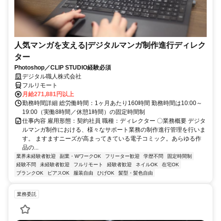
人気マンガを支える|デジタルマンガ制作進行ディレク
ター
Photoshop／CLIP STUDIO経験必須
デジタル職人株式会社
フルリモート
月給271,881円以上
勤務時間詳細 総労働時間：1ヶ月あたり160時間 勤務時間は10:00～
19:00（実働8時間／休憩1時間）の固定時間制
仕事内容 雇用形態：契約社員 職種：ディレクター 〇業務概要 デジタ
ルマンガ制作における、様々なサポート業務の制作進行管理を行いま
す。 ますますニーズが高まってきている電子コミック。あらゆる作
品の...
業界未経験者歓迎
副業・WワークOK
フリーター歓迎
学歴不問
固定時間制
経験不問
未経験者歓迎
フルリモート
経験者歓迎
ネイルOK
在宅OK
ブランクOK
ピアスOK
服装自由
ひげOK
髪型・髪色自由
業務委託