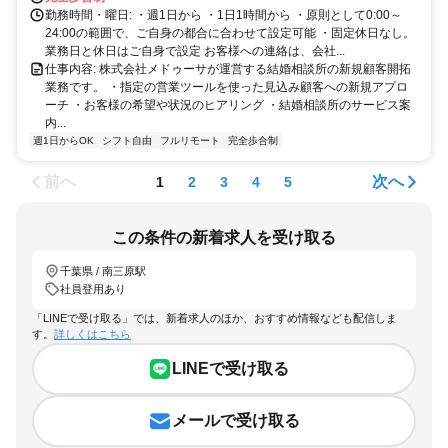
勤務時間・曜日: ・週1日から ・1日1時間から ・原則として0:00～
24:00の範囲で、ご自身の都合に合わせて設定可能 ・固定休日なし。
業務日と休日はご自身で設定 お客様への連絡は、会社...
仕事内容: 株式会社メドゥーサが運営する結婚相談所の新規顧客開拓
業務です。 ・指定の営業ツールを使った見込み顧客への新規アプロ
ーチ ・お客様の希望や状況のヒアリング ・結婚相談所のサービス案
内...
週1日からOK
シフト自由
フルリモート
完全歩合制
前へ
次へ
1
2
3
4
5
この条件の新着求人を受け取る
千葉県 / 南三原駅
社員登用あり
「LINEで受け取る」では、新着求人のほか、おすすめ情報なども配信しま
す。
詳しくはこちら
LINEで受け取る
メールで受け取る