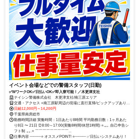
イベント会場などでの警備スタッフ(日勤)
✅WワークOK✅日払いOK✅即入寮可能！／木更津支社
テイシン警備株式会社 木更津支社/南三原エリア
交通・アクセス ⭐南三原駅周辺の現場に直行直帰/ピックアップあり！
移動の心配は不要です♪
日給12,000円～14,200円
千葉県南房総市
勤務時間詳細 実働時間：1日あたり8時間 平均勤務日数：1ヶ月あた
り8日 〜 21日 ⏰8:00～17:00(実働8時間/休憩1時間) ⭐.｡｡. 自己申告シ
フト制 .｡｡.⭐ ￣￣￣￣￣￣￣￣￣...
仕事内容 ┉┉┉⭐ オススメPOINT! ⭐┉┉┉ ✅日払いシステムあり！