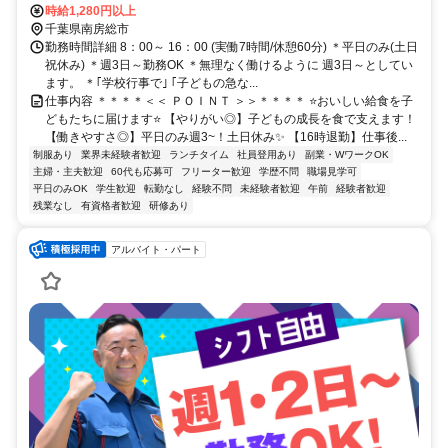
時給1,280円以上
千葉県南房総市
勤務時間詳細 8：00～ 16：00 (実働7時間/休憩60分) ＊平日のみ(土日
祝休み) ＊週3日～勤務OK ＊無理なく働けるように 週3日～としてい
ます。 ＊｢学校行事で｣ ｢子どもの急な...
仕事内容 ＊＊＊＊＜＜ ＰＯＩＮＴ ＞＞＊＊＊＊ ⭐おいしい給食を子
どもたちに届けます⭐ 【やりがい◎】子どもの成長を食で支えます！
【働きやすさ◎】平日のみ週3~！土日休み✨ 【16時退勤】仕事後...
制服あり
業界未経験者歓迎
ランチタイム
社員登用あり
副業・WワークOK
主婦・主夫歓迎
60代も応募可
フリーター歓迎
学歴不問
職場見学可
平日のみOK
学生歓迎
転勤なし
経験不問
未経験者歓迎
午前
経験者歓迎
残業なし
有資格者歓迎
研修あり
アルバイト・パート