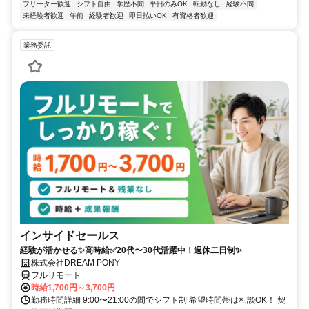
フリーター歓迎
シフト自由
学歴不問
平日のみOK
転勤なし
経験不問
未経験者歓迎
午前
経験者歓迎
即日払いOK
有資格者歓迎
業務委託
インサイドセールス
経験が活かせる✨高時給✅20代〜30代活躍中！週休二日制✨
株式会社DREAM PONY
フルリモート
時給1,700円～3,700円
勤務時間詳細 9:00〜21:00の間でシフト制 希望時間帯は相談OK！ 契