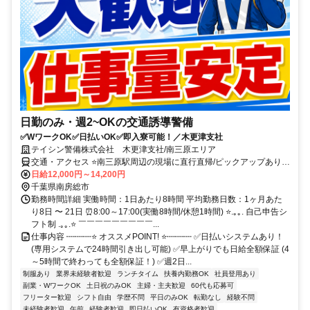
日勤のみ・週2~OKの交通誘導警備
✅WワークOK✅日払いOK✅即入寮可能！／木更津支社
テイシン警備株式会社 木更津支社/南三原エリア
交通・アクセス ⭐南三原駅周辺の現場に直行直帰/ピックアップあり！
移動の心配は不要です♪
日給12,000円～14,200円
千葉県南房総市
勤務時間詳細 実働時間：1日あたり8時間 平均勤務日数：1ヶ月あた
り8日 〜 21日 ⏰8:00～17:00(実働8時間/休憩1時間) ⭐.｡｡. 自己申告シ
フト制 .｡｡.⭐ ￣￣￣￣￣￣￣￣￣...
仕事内容 ┉┉┉⭐ オススメPOINT! ⭐┉┉┉ ✅日払いシステムあり！
(専用システムで24時間引き出し可能) ✅早上がりでも日給全額保証 (4
～5時間で終わっても全額保証！) ✅週2日...
制服あり
業界未経験者歓迎
ランチタイム
扶養内勤務OK
社員登用あり
副業・WワークOK
土日祝のみOK
主婦・主夫歓迎
60代も応募可
フリーター歓迎
シフト自由
学歴不問
平日のみOK
転勤なし
経験不問
未経験者歓迎
午前
経験者歓迎
即日払いOK
有資格者歓迎