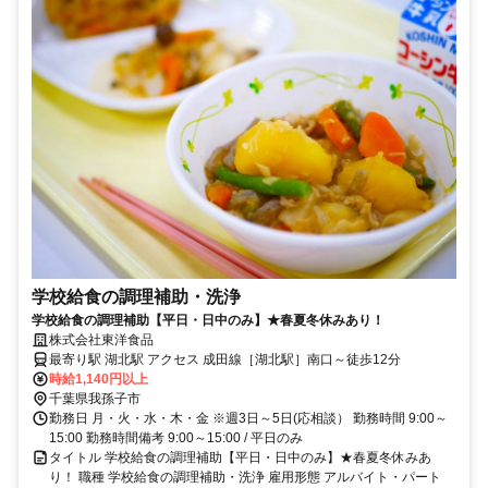
学校給食の調理補助・洗浄
学校給食の調理補助【平日・日中のみ】★春夏冬休みあり！
株式会社東洋食品
最寄り駅 湖北駅 アクセス 成田線［湖北駅］南口～徒歩12分
時給1,140円以上
千葉県我孫子市
勤務日 月・火・水・木・金 ※週3日～5日(応相談） 勤務時間 9:00～
15:00 勤務時間備考 9:00～15:00 / 平日のみ
タイトル 学校給食の調理補助【平日・日中のみ】★春夏冬休みあ
り！ 職種 学校給食の調理補助・洗浄 雇用形態 アルバイト・パート