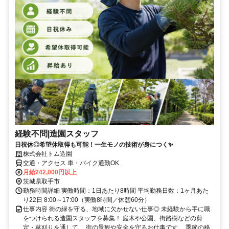
経験不問|造園スタッフ
日祝休◎希望休取得も可能！一生モノの技術が身につく✨
株式会社トム造園
交通・アクセス 車・バイク通勤OK
月給242,000円以上
茨城県取手市
勤務時間詳細 実働時間：1日あたり8時間 平均勤務日数：1ヶ月あた
り22日 8:00～17:00（実働8時間／休憩60分）
仕事内容 街の緑を守る、地域に欠かせない仕事◎ 未経験から手に職
をつけられる造園スタッフを募集！ 庭木や公園、街路樹などの剪
定・草刈りを通して、 街の景観や安全を守るお仕事です。 季節の移