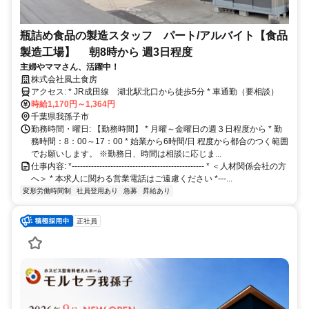
瓶詰め食品の製造スタッフ パート/アルバイト【食品
製造工場】 朝8時から 週3日程度
主婦やママさん、活躍中！
株式会社風土食房
アクセス: * JR成田線 湖北駅北口から徒歩5分 * 車通勤（要相談）
時給1,170円～1,364円
千葉県我孫子市
勤務時間・曜日: 【勤務時間】 * 月曜～金曜日の週３日程度から * 勤
務時間：8：00～17：00 * 始業から6時間/日 程度から都合のつく範囲
でお願いします。 ※勤務日、時間は相談に応じま...
仕事内容: *------------------------------------------------ * ＜人材関係会社の方
へ＞ * 本求人に関わる営業電話はご遠慮ください *---...
変形労働時間制
社員登用あり
急募
昇給あり
正社員