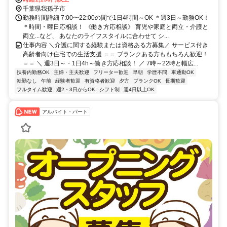
千葉県我孫子市
勤務時間詳細 7:00〜22:00の間で1日4時間～OK ＊週3日～勤務OK！
＊時間・曜日応相談！ 《働き方応相談》 育児や家庭と両立・介護と
両立...など、 あなたのライフスタイルに合わせて シ...
仕事内容 ＼介護に関する経験または資格ある方募集／ サービス付き
高齢者向け住宅での生活支援 ＝＝ ブランクある方ももちろん歓迎！
＝＝ ＼ 週3日～・1日4h～働き方応相談！ ／ 7時～22時と幅広...
扶養内勤務OK
主婦・主夫歓迎
フリーター歓迎
早朝
学歴不問
車通勤OK
転勤なし
午前
経験者歓迎
有資格者歓迎
夕方
ブランクOK
長期歓迎
フルタイム歓迎
週2・3日からOK
シフト制
週4日以上OK
アルバイト・パート