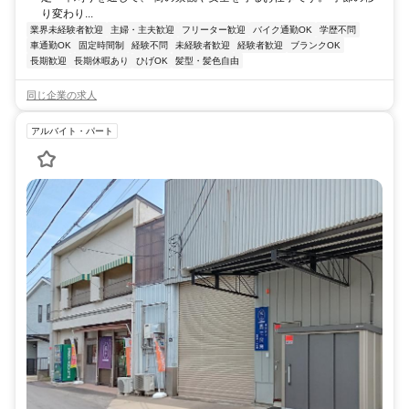
り変わり...
業界未経験者歓迎
主婦・主夫歓迎
フリーター歓迎
バイク通勤OK
学歴不問
車通勤OK
固定時間制
経験不問
未経験者歓迎
経験者歓迎
ブランクOK
長期歓迎
長期休暇あり
ひげOK
髪型・髪色自由
同じ企業の求人
アルバイト・パート