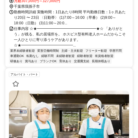
口徒歩13分、国道356号線沿い（セブンイレブン我孫子中里店の横）
月給307,000円～327,000円
千葉県我孫子市
勤務時間詳細 実働時間：1日あたり8時間 平均勤務日数：1ヶ月あた
り20日 〜 23日 〈日勤帯〉 (1)7:00～16:00（早番） (2)9:00～
18:00（日勤） (3)11:00～20:0...
仕事内容 ☆★━━━━━━━━━━━━━━━━★☆ 「ありがと
う」が残る、私の居場所を。 ホスピス型有料老人ホームだからこそ
一人ひとりに寄り添うケアがあります。
☆★━━━━━━━━━━━━━━...
業界未経験者歓迎
変形労働時間制
主婦・主夫歓迎
フリーター歓迎
学歴不問
車通勤OK
転勤なし
経験不問
未経験者歓迎
経験者歓迎
有資格者歓迎
研修あり
賞与あり
ブランクOK
育休あり
交通費支給
長期休暇あり
アルバイト・パート