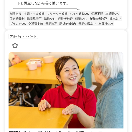
ートと両立しながら長く働けます。
――――――――――――――――――...
制服あり
主婦・主夫歓迎
フリーター歓迎
バイク通勤OK
学歴不問
車通勤OK
固定時間制
職場見学可
転勤なし
経験者歓迎
残業なし
有資格者歓迎
賞与あり
ブランクOK
交通費支給
長期歓迎
駅近5分以内
長期休暇あり
土日祝休み
アルバイト・パート