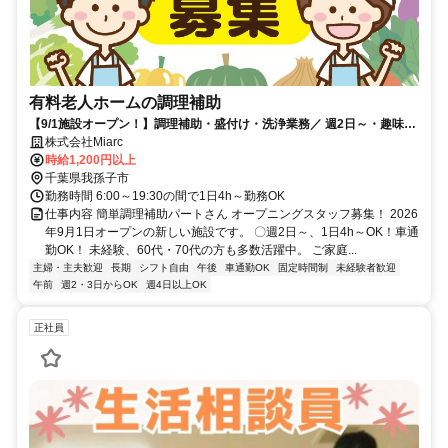
有料老人ホームの調理補助
【9/1施設オープン！】調理補助・盛付け・洗浄業務／ 週2日～・趣味や
家庭と両立OK
株式会社Miarc
時給1,200円以上
千葉県我孫子市
勤務時間 6:00～19:30の間で1日4h～勤務OK
仕事内容 簡単調理補助パートさん オープニングスタッフ募集！ 2026
年9月1日オープンの新しい施設です。 〇週2日～、1日4h～OK！車通
勤OK！ 未経験、60代・70代の方も多数活躍中。 ご家庭...
主婦・主夫歓迎
長期
シフト自由
午後
車通勤OK
固定時間制
未経験者歓迎
午前
週2・3日からOK
週4日以上OK
正社員