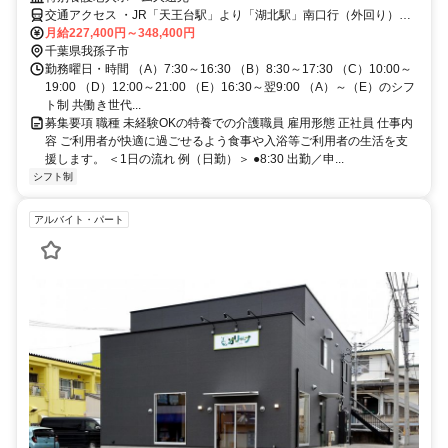
交通アクセス ・JR「天王台駅」より「湖北駅」南口行（外回り）バ
スにて「湖北台5丁目」下車徒歩10分 ・JR成田線「湖北駅」より車
月給227,400円～348,400円
で4分（徒歩18分） ・JR成田線「新木駅」より車で4分
千葉県我孫子市
勤務曜日・時間 （A）7:30～16:30 （B）8:30～17:30 （C）10:00～
19:00 （D）12:00～21:00 （E）16:30～翌9:00 （A）～（E）のシフ
ト制 共働き世代...
募集要項 職種 未経験OKの特養での介護職員 雇用形態 正社員 仕事内
容 ご利用者が快適に過ごせるよう食事や入浴等ご利用者の生活を支
援します。 ＜1日の流れ 例（日勤）＞ ●8:30 出勤／申...
シフト制
アルバイト・パート