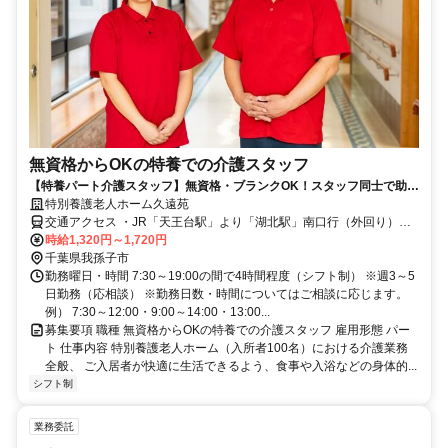
無資格からOKの特養での介護スタッフ
【特養パート介護スタッフ】無資格・ブランクOK！スタッフ同士で助け
合っているから、働きやすさバツグン
特別養護老人ホーム久遠苑
交通アクセス ・JR「天王台駅」より「湖北駅」南口行（外回り）バ
スにて「湖北台5丁目」下車徒歩10分 ・JR成田線「湖北駅」より車
時給1,320円～1,720円
で4分（徒歩18分） ・JR成田線「新木駅」より車で4分
千葉県我孫子市
勤務曜日・時間 7:30～19:00の間で4時間程度（シフト制） ※週3～5
日勤務（応相談） ※勤務日数・時間についてはご相談に応じます。
例） 7:30～12:00・9:00～14:00・13:00...
募集要項 職種 無資格からOKの特養での介護スタッフ 雇用形態 パー
ト 仕事内容 特別養護老人ホーム（入所者100名）における介護業務
全般、 ご入居者が快適に生活できるよう、食事や入浴などの身体的...
シフト制
業務委託