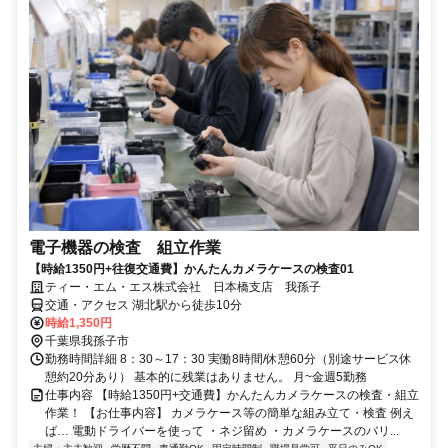
電子機器の検査 組立作業
【時給1350円+往復交通費】かんたんカメラケースの検査01
ティー・エム・エス株式会社 日本橋支店 我孫子
交通・アクセス 湖北駅から徒歩10分
時給1,350円
千葉県我孫子市
勤務時間詳細 8：30～17：30 実働8時間/休憩60分（別途サービス休
憩約20分あり） 基本的に残業はありません。 月~金週5勤務
仕事内容 【時給1350円+交通費】かんたんカメラケースの検査・組立
作業！ 【お仕事内容】 カメラケース等の簡単な組み立て・検査 例え
ば… 電動ドライバーを使って ・ネジ留め ・カメラケースのバリ...