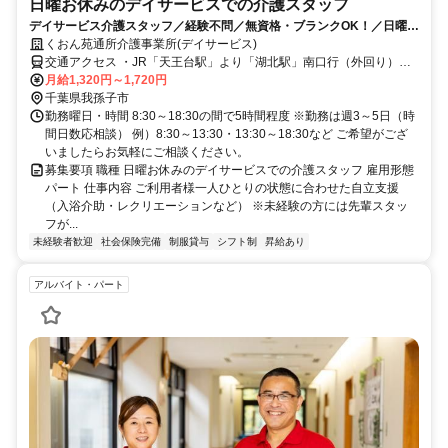
日曜お休みのデイサービスでの介護スタッフ
デイサービス介護スタッフ／経験不問／無資格・ブランクOK！／日曜お
休み／週3日～OK／1日5ｈ程度
くおん苑通所介護事業所(デイサービス)
交通アクセス ・JR「天王台駅」より「湖北駅」南口行（外回り）バ
スにて「湖北台5丁目」下車徒歩10分 ・JR成田線「湖北駅」より車
月給1,320円～1,720円
で4分（徒歩18分） ・JR成田線「新木駅」より車で4分
千葉県我孫子市
勤務曜日・時間 8:30～18:30の間で5時間程度 ※勤務は週3～5日（時
間日数応相談） 例）8:30～13:30・13:30～18:30など ご希望がござ
いましたらお気軽にご相談ください。
募集要項 職種 日曜お休みのデイサービスでの介護スタッフ 雇用形態
パート 仕事内容 ご利用者様一人ひとりの状態に合わせた自立支援
（入浴介助・レクリエーションなど） ※未経験の方には先輩スタッ
フが...
未経験者歓迎
社会保険完備
制服貸与
シフト制
昇給あり
アルバイト・パート