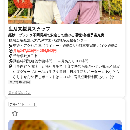
生活支援員スタッフ
経験・ブランク不問長期で安定して働ける環境♪各種手当充実
社会福祉法人大久保学園 代宿地域支援センター
交通・アクセス 車（マイカー）通勤OK ※駐車場完備 バイク通勤OK
自転車通勤OK
月給247,839円～254,542円
千葉県我孫子市
勤務時間詳細 総労働時間：1ヶ月あたり160時間
仕事内容 ＼充実した福利厚生で 子育て世代も働きやすい環境／ 障が
い者グループホームの 生活支援員・日常生活サポーター にあなたも
なりませんか 押しポイントはココ ◎「育児短時間制度あり」 (小...
変形労働時間制
同じ企業の求人
アルバイト・パート