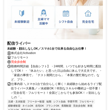
配信ライバー
未経験・顔出しなしOK／スマホ1台で出来る自由なお仕事！
株式会社Activation
フルリモート
完全歩合制
勤務時間詳細 【自由シフト】 ・24時間、いつでも好きな時間に配信
してOK！ ・「休みたい」と思った日は自由に休んで大丈夫です。 ・
「家庭の事情で」「テスト期間だから」「本業の繁忙期なので」な
ど、プラ...
仕事内容 ＼スマホ1台で自分らしく輝く！未経験から始めるライブ配
信ライバー大募集／ ✅未経験OK！特別なスキルや機材は一切不要！
✅完全在宅・フルリモート！全国どこからでも参加OK！ ✅顔出しな
しの「...
主婦・主夫歓迎
フリーター歓迎
短期
シフト自由
学歴不問
フルリモート
経験者歓迎
ネイルOK
在宅OK
ブランクOK
長期歓迎
完全歩合制
単発
ピアスOK
服装自由
ひげOK
髪型・髪色自由