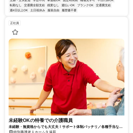
主婦・主夫歓迎
学歴不問
車通勤OK
固定時間制
職場見学可
平日のみOK
転勤なし
交通費全額支給
残業なし
週払いOK
ブランクOK
交通費支給
週4日以上OK
土日祝休み
服装自由
履歴書不要
正社員
未経験OKの特養での介護職員
未経験・無資格からでも大丈夫！サポート体制バッチリ／各種手当など
待遇充実／家事・育児との両立を支援
特別養護老人ホーム久遠苑