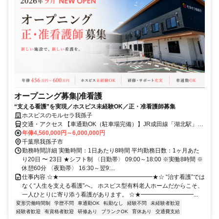
オープニング募集|准看護
“支える看護”を実現／ホスピス未経験OK／正・准看護師募集
ホスピスのモルセラ我孫子
交通・アクセス 【車通勤OK（駐車場完備）】JR成田線「湖北駅」北
口徒歩13分、国道356号線沿い（セブンイレブン我孫子中里店の横）
年俸4,560,000円～6,000,000円
千葉県我孫子市
勤務時間詳細 実働時間：1日あたり8時間 平均勤務日数：1ヶ月あた
り20日 〜 23日 ★シフト制 〈日勤帯〉 09:00～18:00 ※実働8時間 ※
休憩60分 〈夜勤帯〉 16:30～翌9:...
仕事内容 ☆★━━━━━━━━━━━━━━━━★☆ “治す看護”では
なく“人生を支える看護”へ。 ホスピス型有料老人ホームだからこそ、
一人ひとりに寄り添う看護があります。 ☆★━━━━━━━━━...
変形労働時間制
学歴不問
車通勤OK
転勤なし
経験不問
未経験者歓迎
経験者歓迎
有資格者歓迎
研修あり
ブランクOK
育休あり
交通費支給