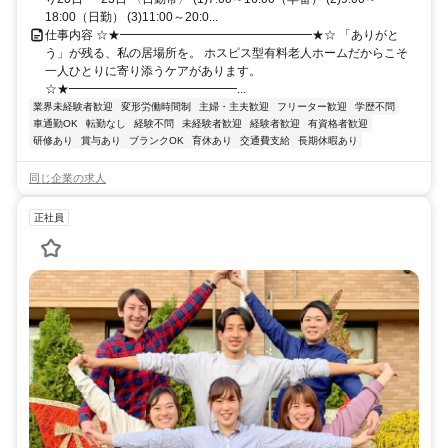
18:00（日勤） (3)11:00～20:0...
仕事内容 ☆★━━━━━━━━━━━━━━━━★☆ 「ありがと
う」が残る、私の居場所を。 ホスピス型有料老人ホームだからこそ
一人ひとりに寄り添うケアがあります。
☆★━━━━━━━━━━━━━━...
業界未経験者歓迎
変形労働時間制
主婦・主夫歓迎
フリーター歓迎
学歴不問
車通勤OK
転勤なし
経験不問
未経験者歓迎
経験者歓迎
有資格者歓迎
研修あり
賞与あり
ブランクOK
育休あり
交通費支給
長期休暇あり
同じ企業の求人
正社員