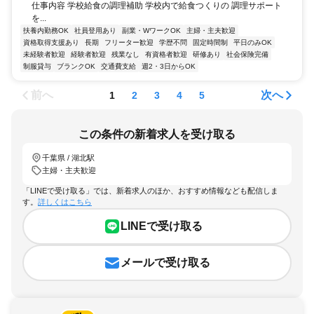
仕事内容 学校給食の調理補助 学校内で給食つくりの 調理サポート
を...
扶養内勤務OK
社員登用あり
副業・WワークOK
主婦・主夫歓迎
資格取得支援あり
長期
フリーター歓迎
学歴不問
固定時間制
平日のみOK
未経験者歓迎
経験者歓迎
残業なし
有資格者歓迎
研修あり
社会保険完備
制服貸与
ブランクOK
交通費支給
週2・3日からOK
前へ
次へ
1
2
3
4
5
この条件の新着求人を受け取る
千葉県 / 湖北駅
主婦・主夫歓迎
「LINEで受け取る」では、新着求人のほか、おすすめ情報なども配信しま
す。
詳しくはこちら
LINEで受け取る
メールで受け取る