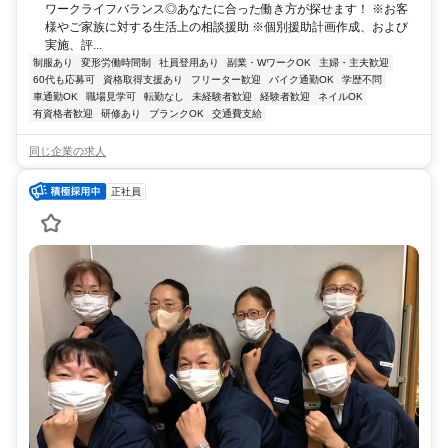
ワークライフバランス◎あなたに合った働き方が探せます！ ※お客
様やご家族に対する生活上の相談援助 ※個別援助計画作成、および
実施、評...
制服あり
変形労働時間制
社員登用あり
副業・WワークOK
主婦・主夫歓迎
60代も応募可
資格取得支援あり
フリーター歓迎
バイク通勤OK
学歴不問
車通勤OK
職場見学可
転勤なし
未経験者歓迎
経験者歓迎
ネイルOK
有資格者歓迎
研修あり
ブランクOK
交通費支給
同じ企業の求人
正社員