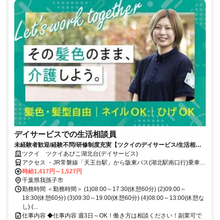
デイサービスでの生活相談員
未経験者歓迎/経験不問/研修制度充実【ツクイのデイサービス/生活相談
員求人】
ツクイ ツクイあびこ湖北台(デイサービス)
アクセス ・JR常磐線「天王台駅」から阪東バス(湖北駅南口行)乗車、
「けやき通り」下車徒歩約1分/「団地中央」下車徒歩約4分
時給1,417円～1,527円
千葉県我孫子市
勤務時間 ＜勤務時間＞ (1)08:00～17:30(休憩60分) (2)09:00～
18:30(休憩60分) (3)09:30～19:00(休憩60分) (4)08:00～13:00(休憩な
し) (...
仕事内容 ◆仕事内容 週3日～OK！働き方は相談ください！副業可で