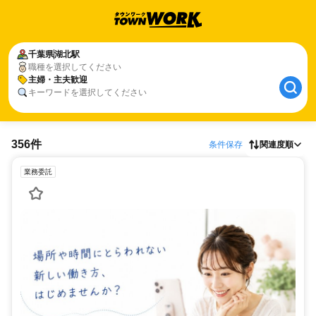
千葉県
湖北駅
職種を選択してください
主婦・主夫歓迎
キーワードを選択してください
356件
条件保存
関連度順
業務委託