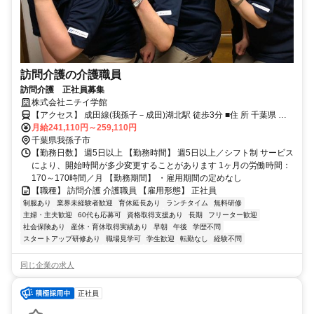
訪問介護の介護職員
訪問介護 正社員募集
株式会社ニチイ学館
【アクセス】 成田線(我孫子－成田)湖北駅 徒歩3分 ■住 所 千葉県 我
孫子市 湖北台3-3-1海老角ﾏﾝｼｮﾝ2階202号 ■アクセス 成田線(我孫子－
月給241,110円～259,110円
成田)湖北駅 徒歩3分
千葉県我孫子市
【勤務日数】 週5日以上 【勤務時間】 週5日以上／シフト制 サービス
により、開始時間が多少変更することがあります 1ヶ月の労働時間：
170～170時間／月 【勤務期間】 ・雇用期間の定めなし
【職種】 訪問介護 介護職員 【雇用形態】 正社員
制服あり
業界未経験者歓迎
育休延長あり
ランチタイム
無料研修
主婦・主夫歓迎
60代も応募可
資格取得支援あり
長期
フリーター歓迎
社会保険あり
産休・育休取得実績あり
早朝
午後
学歴不問
スタートアップ研修あり
職場見学可
学生歓迎
転勤なし
経験不問
同じ企業の求人
正社員