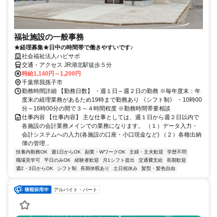
福祉施設の一般事務
★経理募集★日中の時間帯で働きやすいです♪
社会福祉法人ハピサポ
交通・アクセス JR湖北駅徒歩５分
時給1,140円～1,200円
千葉県我孫子市
勤務時間詳細 【勤務日数】 ・週１日～週２日の勤務 ※毎年度末：年
度末の経理業務があるため19時まで勤務あり 《シフト制》 ・10時00
分～16時00分の間で３～４時間程度 ※勤務時間帯要相談
仕事内容 【仕事内容】 主な仕事としては、週１日から週２日以内で
各施設の会計業務メインでの業務になります。 （１）データ入力・
会計システムへの入力(各施設の口座・小口現金など) （２）各種出納
簿の管理...
扶養内勤務OK
週1日からOK
副業・WワークOK
主婦・主夫歓迎
学歴不問
職場見学可
平日のみOK
経験者歓迎
月1シフト提出
交通費支給
長期歓迎
週2・3日からOK
シフト制
長期休暇あり
土日祝休み
髪型・髪色自由
アルバイト・パート