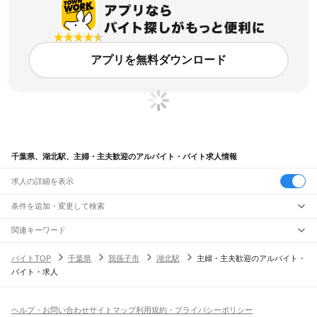
アプリを無料ダウンロード
千葉県、湖北駅、主婦・主夫歓迎のアルバイト・バイト求人情報
求人の詳細を表示
条件を追加・変更して検索
市区町村を追加・変更
関連キーワード
完全在宅ワーク 全国
シール貼り 在宅
現在地周辺
ガチャガチャ
犬カフェ
千葉県
駅を追加・変更
バイトTOP
千葉県
我孫子市
湖北駅
主婦・主夫歓迎のアルバイト・
千葉県
すべて
バイト・求人
千葉市
すべて
職種を追加・変更
JR武蔵野線
中央区
花見川区
稲毛区
若葉区
緑区
美浜区
南流山駅
新松戸駅
新八柱駅
東松戸駅
市川大野駅
船橋法典駅
西船橋駅
飲食・フードサービス
銚子市
市川市
船橋市
館山市
木更津市
松戸市
野田市
茂原市
成田市
佐倉市
東金市
特徴を追加・変更
飲食・フードサービス
すべて
ヘルプ・お問い合わせ
サイトマップ
利用規約・プライバシーポリシー
JR中央・総武線
旭市
習志野市
柏市
勝浦市
市原市
流山市
八千代市
我孫子市
鴨川市
鎌ケ谷市