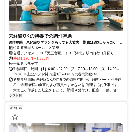
未経験OKの特養での調理補助
調理補助 未経験やブランクあっても大丈夫 勤務は週3日からOK 扶
養内勤務も可能です
特別養護老人ホーム 久遠苑
交通アクセス ・JR「天王台駅」より「湖北」駅南口行（外回り）バ
スにて「湖北台5丁目（倉持酒店前）」下車徒歩10分 ・JR成田線
時給1,170円～1,330円
「湖北」駅下車徒歩20分
千葉県我孫子市
勤務曜日・時間 ［1］6:00～12:00 ［2］7:30～13:00 ［3］14:00～
19:30 ※上記シフト制 ☆週3日～OK ☆扶養内勤務OK！
募集要項 職種 未経験OKの特養での調理補助 雇用形態 パート 仕事内
容 ご利用者様の食事および職員のまかないを 調理するお仕事です。
栄養士が作成した献立をもとに、 調理や盛付け、配膳、下膳、食...
シフト制
派遣社員