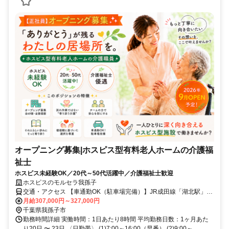
オープニング募集|ホスピス型有料老人ホームの介護福
祉士
ホスピス未経験OK／20代～50代活躍中／介護福祉士歓迎
ホスピスのモルセラ我孫子
交通・アクセス 【車通勤OK（駐車場完備）】JR成田線「湖北駅」北
口徒歩13分、国道356号線沿い（セブンイレブン我孫子中里店の横）
月給307,000円～327,000円
千葉県我孫子市
勤務時間詳細 実働時間：1日あたり8時間 平均勤務日数：1ヶ月あた
り20日 〜 23日 〈日勤帯〉 (1)7:00～16:00（早番） (2)9:00～