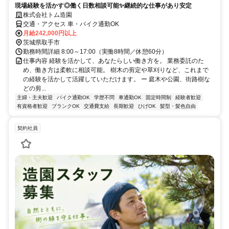
現場経験を活かす◎働く日数相談可能✨継続的な仕事があり安定
株式会社トム造園
交通・アクセス 車・バイク通勤OK
月給242,000円以上
茨城県取手市
勤務時間詳細 8:00～17:00（実働8時間／休憩60分）
仕事内容 経験を活かして、あなたらしい働き方を。 業務委託のた
め、働き方は柔軟に相談可能。 樹木の剪定や草刈りなど、これまで
の経験を活かして活躍していただけます。 ー 庭木や公園、街路樹な
どの剪...
主婦・主夫歓迎
バイク通勤OK
学歴不問
車通勤OK
固定時間制
経験者歓迎
有資格者歓迎
ブランクOK
交通費支給
長期歓迎
ひげOK
髪型・髪色自由
契約社員