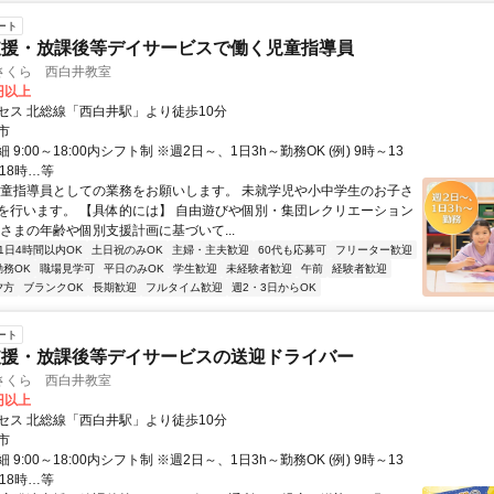
ート
支援・放課後等デイサービスで働く児童指導員
さくら 西白井教室
0円以上
セス 北総線「西白井駅」より徒歩10分
市
9:00～18:00内シフト制 ※週2日～、1日3h～勤務OK (例) 9時～13
18時…等
児童指導員としての業務をお願いします。 未就学児や小中学生のお子さ
を行います。 【具体的には】 自由遊びや個別・集団レクリエーション
子さまの年齢や個別支援計画に基づいて...
1日4時間以内OK
土日祝のみOK
主婦・主夫歓迎
60代も応募可
フリーター歓迎
勤務OK
職場見学可
平日のみOK
学生歓迎
未経験者歓迎
午前
経験者歓迎
夕方
ブランクOK
長期歓迎
フルタイム歓迎
週2・3日からOK
ート
支援・放課後等デイサービスの送迎ドライバー
さくら 西白井教室
0円以上
セス 北総線「西白井駅」より徒歩10分
市
9:00～18:00内シフト制 ※週2日～、1日3h～勤務OK (例) 9時～13
18時…等