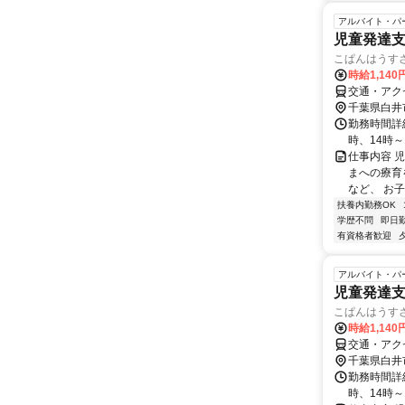
アルバイト・パ
児童発達
こぱんはうす
時給1,14
交通・アク
千葉県白井
勤務時間詳細 
時、14時～
仕事内容 
まへの療育
など、 お
扶養内勤務OK
学歴不問
即日
有資格者歓迎
アルバイト・パ
児童発達
こぱんはうす
時給1,14
交通・アク
千葉県白井
勤務時間詳細 
時、14時～