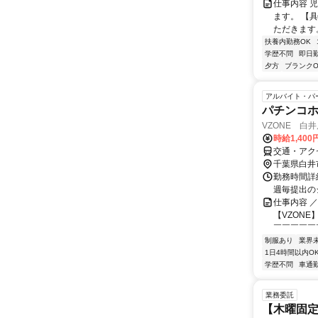
仕事内容 
ます。 【
ただきます。
扶養内勤務OK
学歴不問
即日
夕方
ブランクO
アルバイト・パ
パチンコ
VZONE 白
時給1,400
交通・アク
千葉県白井
勤務時間詳細
週毎提出の
仕事内容 
【VZONE
￣￣￣￣￣￣
制服あり
業界
1日4時間以内O
学歴不問
車通勤
業務委託
【木曜固