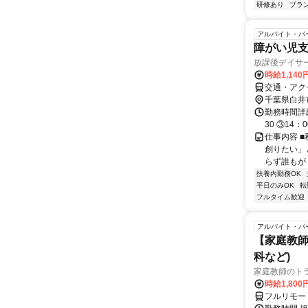
研修あり
ブラ
アルバイト・パ
障がい児
放課後デイサ
時給1,14
交通・アク
千葉県白井
勤務時間詳細
30 ③14
仕事内容 
創りたい」
らず誰もが
扶養内勤務OK
平日のみOK
転
フルタイム歓迎
アルバイト・パ
【家庭教師
科など)
家庭教師のト
時給1,800
フルリモー