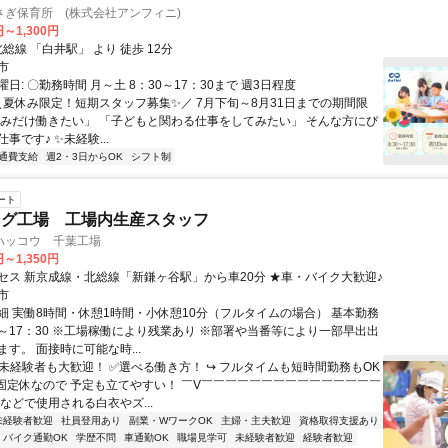
さぎ保育所 (株式会社アンフィニ)
円～1,300円
クセス: 北総線 「白井駅」 より 徒歩 12分
市
日: 〇勤務時間 月～土 8：30～17：30まで 週3日程度
 ＼夏休み限定！短期スタッフ募集✨／ 7月下旬～8月31日までの期間限
休みだけ働きたい」 「子どもと関わる仕事をしてみたい」 そんな方にぴ
事です♪ ✨未経験...
通費支給
週2・3日からOK
シフト制
ート
ング工場 工場内生産スタッフ
ハッコウ 千葉工場
円～1,350円
セス 新京成線・北総線「新鎌ヶ谷駅」から車20分 ★車・バイク大歓迎♪
市
細 実働8時間・休憩1時間・小休憩10分（フルタイムの場合） 基本勤務
30～17：30 ※工場稼働により残業あり ※部署や当番等により一部早出出
す。 面接時に可能な時...
✅未経験者も大歓迎！ ✅選べる働き方！ ↪ フルタイムも短時間勤務もOK
固定休なので 予定も立てやすい！ ￣V￣￣￣￣￣￣￣￣￣￣￣￣￣￣￣
などで使用される白衣やズ...
未経験者歓迎
社員登用あり
副業・WワークOK
主婦・主夫歓迎
資格取得支援あり
バイク通勤OK
学歴不問
車通勤OK
職場見学可
未経験者歓迎
経験者歓迎