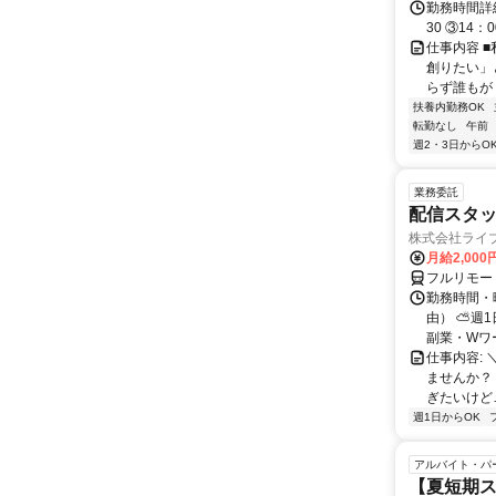
勤務時間詳細
30 ③14
仕事内容 
創りたい」
らず誰もが
扶養内勤務OK
転勤なし
午前
週2・3日からO
業務委託
配信スタッ
株式会社ライ
月給2,000
フルリモー
勤務時間・
由） ⛅週1
副業・Wワ
仕事内容: 
ませんか？
ぎたいけど…
週1日からOK
アルバイト・パ
【夏短期ス