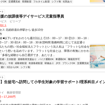
ンクOK
交通費支給
長期歓迎
フルタイム歓迎
シフト制
社割あり
ート
支援の放課後等デイサービス児童指導員
ービス ビリーブ
0円以上
セス 北総鉄道白井駅から 徒歩10分
市
 ■以下いずれかのうち週2日以上 ①15：00～17：30 ②13：30～18：
：00～17：30 ④14：00～18：30 休憩時間 勤務時間に応じて法定通り
■私たちの想い 社会福祉法人フラットという法人名は「フラットな社会を
という想いを込めています。フラットな社会とは、障害の有無にかかわ
「多様な経験から自己選択でき、あたりま...
主婦・主夫歓迎
資格取得支援あり
バイク通勤OK
車通勤OK
職場見学可
勤なし
午前
経験者歓迎
有資格者歓迎
研修あり
夕方
ブランクOK
交通費支給
週2・3日からOK
シフト制
ート
】生徒宅へ訪問して小学生対象の学習サポート/理系科目メイン
ライ 教師管理部
円～17,200円
ト