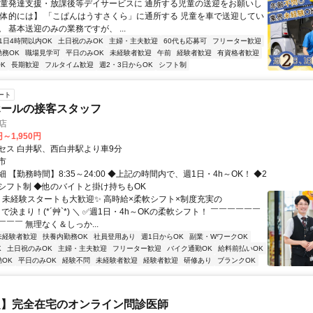
児童発達支援・放課後等デイサービスに 通所する児童の送迎をお願いし
具体的には】 「こぱんはうすさくら」に通所する 児童を車で送迎してい
 基本送迎のみの業務ですが、 ...
1日4時間以内OK
土日祝のみOK
主婦・主夫歓迎
60代も応募可
フリーター歓迎
勤務OK
職場見学可
平日のみOK
未経験者歓迎
午前
経験者歓迎
有資格者歓迎
K
長期歓迎
フルタイム歓迎
週2・3日からOK
シフト制
ート
ホールの接客スタッフ
井店
円～1,950円
セス 白井駅、西白井駅より車9分
市
 【勤務時間】8:35～24:00 ◆上記の時間内で、週1日・4h～OK！ ◆2
シフト制 ◆他のバイトと掛け持ちもOK
／ 未経験スタートも大歓迎✨ 高時給×柔軟シフト×制度充実の
】で決まり！(*´艸`*) ＼ ✅週1日・4h～OKの柔軟シフト！ ￣￣￣￣￣￣
￣￣ 無理なく＆しっか...
未経験者歓迎
扶養内勤務OK
社員登用あり
週1日からOK
副業・WワークOK
K
土日祝のみOK
主婦・主夫歓迎
フリーター歓迎
バイク通勤OK
給料前払いOK
OK
平日のみOK
経験不問
未経験者歓迎
経験者歓迎
研修あり
ブランクOK
定】完全在宅のオンライン問診医師