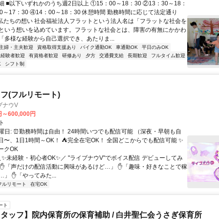
 ■以下いずれかのうち週2日以上 ①15：00～18：30 ②13：30～18：
：00～17：30 ④14：00～18：30 休憩時間 勤務時間に応じて法定通り
■私たちの想い 社会福祉法人フラットという法人名は「フラットな社会を
という想いを込めています。フラットな社会とは、障害の有無にかかわ
「多様な経験から自己選択でき、あたりま...
主婦・主夫歓迎
資格取得支援あり
バイク通勤OK
車通勤OK
平日のみOK
経験者歓迎
有資格者歓迎
研修あり
夕方
交通費支給
長期歓迎
フルタイム歓迎
K
シフト制
フ(フルリモート)
ブナウV
円～600,000円
ト
曜日: ⏰勤務時間は自由！ 24時間いつでも配信可能 （深夜・早朝も自
日〜、1日1時間～OK！ ⛺完全在宅OK！ 全国どこからでも配信可能 ✨
ークOK
＼✨未経験・初心者OK✨／ "ライブナウV"でボイス配信 デビューしてみ
 ✋「声だけの配信活動に興味があるけど…」 ✋「趣味・好きなことで稼
」 ✋「やってみた...
フルリモート
在宅OK
ート
タッフ】院内保育所の保育補助 / 白井聖仁会うさぎ保育所