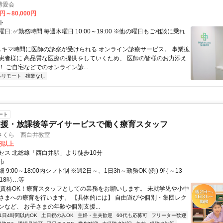
博愛会
0円～80,000円
ト
日: ✅勤務時間 毎週木曜日 10:00～19:00 ※他の曜日もご相談に乗れ
 スキマ時間に医師の診察が受けられる オンライン診療サービス。 事業拡
患者様に 高品質な医療の提供をしていくため、 医師の皆様のお力添え
 ご自宅などでのオンライン診...
ルリモート
残業なし
ート
支援・放課後等デイサービスで働く療育スタッフ
さくら 西白井教室
0円以上
セス 北総線「西白井駅」より徒歩10分
市
9:00～18:00内シフト制 ※週2日～、1日3h～勤務OK (例) 9時～13
18時…等
無資格OK！療育スタッフとしての業務をお願いします。 未就学児や小中
さまへの療育を行います。 【具体的には】 自由遊びや個別・集団レク
ンなど、 お子さまの年齢や個別支援...
1日4時間以内OK
土日祝のみOK
主婦・主夫歓迎
60代も応募可
フリーター歓迎