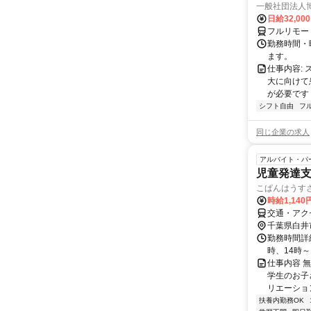
一般社団法人
日給32,00
フルリモー
勤務時間・曜
ます。
仕事内容:
大に向けて
が必要です！
シフト自由
フ
同じ企業の求人
アルバイト・パ
児童発達
こぱんはうす
時給1,14
交通・アク
千葉県白井
勤務時間詳細 
時、14時～
仕事内容 
学生のお子
リエーショ
扶養内勤務OK