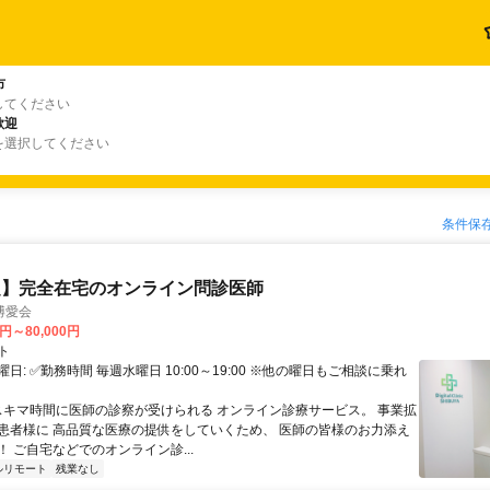
市
してください
歓迎
を選択してください
条件保
定】完全在宅のオンライン問診医師
博愛会
0円～80,000円
ト
日: ✅勤務時間 毎週水曜日 10:00～19:00 ※他の曜日もご相談に乗れ
 スキマ時間に医師の診察が受けられる オンライン診療サービス。 事業拡
患者様に 高品質な医療の提供をしていくため、 医師の皆様のお力添え
 ご自宅などでのオンライン診...
ルリモート
残業なし