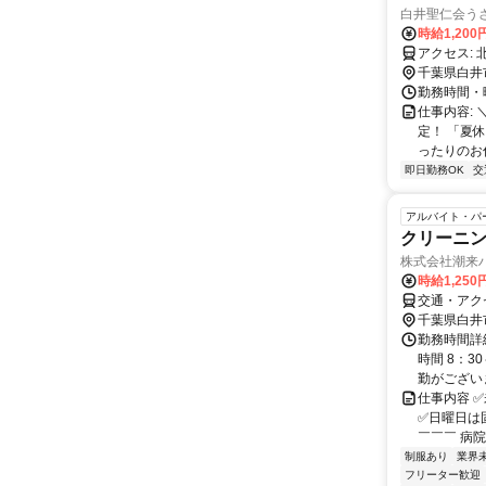
白井聖仁会う
時給1,200
ア
千葉県白井
勤務時間・曜
仕事内容:
定！ 「夏
ったりのお仕
即日勤務OK
交
アルバイト・パ
クリーニ
株式会社潮来
時給1,250
交通・アク
千葉県白井
勤務時間詳
時間 8：
勤がございま
仕事内容 
✅日曜日は
￣￣￣ 病院
制服あり
業界
フリーター歓迎