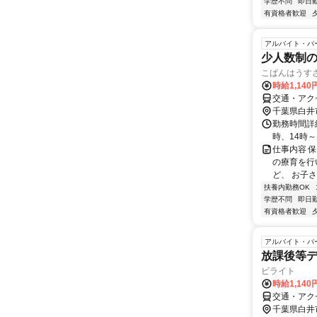
学歴不問
即日
有資格者歓迎
アルバイト・パ
少人数制
こぱんはうす
時給1,14
交通・アク
千葉県白井
勤務時間詳細 
時、14時～
仕事内容 
の療育を行
ど、 お子さ
扶養内勤務OK
学歴不問
即日
有資格者歓迎
アルバイト・パ
放課後等
ビライト
時給1,14
交通・アク
千葉県白井