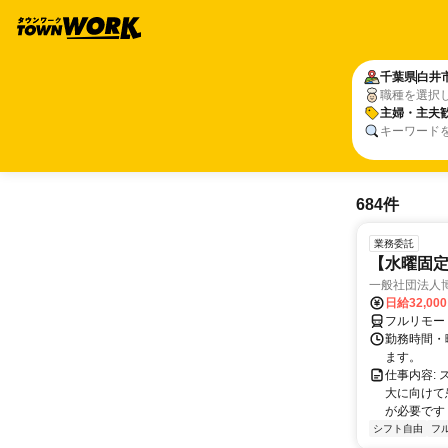
千葉県
白井
職種を選択
主婦・主夫
キーワード
684件
業務委託
【水曜固
一般社団法人
日給32,00
フルリモー
勤務時間・曜
ます。
仕事内容:
大に向けて
が必要です！
シフト自由
フ