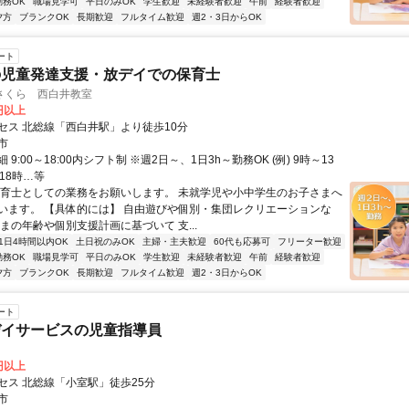
勤務OK
職場見学可
平日のみOK
学生歓迎
未経験者歓迎
午前
経験者歓迎
夕方
ブランクOK
長期歓迎
フルタイム歓迎
週2・3日からOK
ート
の児童発達支援・放デイでの保育士
さくら 西白井教室
0円以上
セス 北総線「西白井駅」より徒歩10分
市
9:00～18:00内シフト制 ※週2日～、1日3h～勤務OK (例) 9時～13
18時…等
保育士としての業務をお願いします。 未就学児や小中学生のお子さまへ
います。 【具体的には】 自由遊びや個別・集団レクリエーションな
まの年齢や個別支援計画に基づいて 支...
1日4時間以内OK
土日祝のみOK
主婦・主夫歓迎
60代も応募可
フリーター歓迎
勤務OK
職場見学可
平日のみOK
学生歓迎
未経験者歓迎
午前
経験者歓迎
夕方
ブランクOK
長期歓迎
フルタイム歓迎
週2・3日からOK
ート
デイサービスの児童指導員
0円以上
セス 北総線「小室駅」徒歩25分
市